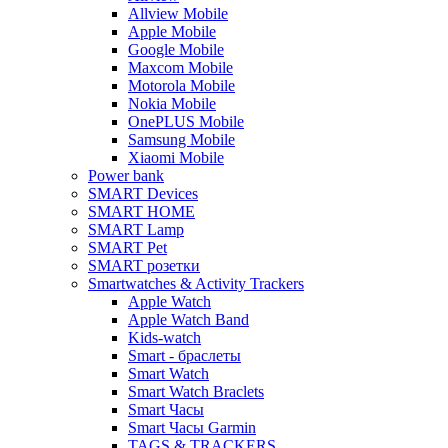
Allview Mobile
Apple Mobile
Google Mobile
Maxcom Mobile
Motorola Mobile
Nokia Mobile
OnePLUS Mobile
Samsung Mobile
Xiaomi Mobile
Power bank
SMART Devices
SMART HOME
SMART Lamp
SMART Pet
SMART розетки
Smartwatches & Activity Trackers
Apple Watch
Apple Watch Band
Kids-watch
Smart - браслеты
Smart Watch
Smart Watch Braclets
Smart Часы
Smart Часы Garmin
TAGS & TRACKERS