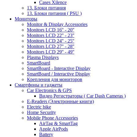
Cases Xilence
13. Блоки питания
13. Блоки питания ( PSU )
Мониторы
Monitor & Display Accessories
Monitors LCD 16'' - 20''
Monitors LCD 22'' - 23''
Monitors LCD 24'' - 25''
Monitors LCD 27'' - 28''
Monitors LCD 29'' - 49''
Plasma Displays
SmartBoard
SmartBoard - Interactive Display
SmartBoard / Interactive Display
Крепления для мониторов
Смартфоны и гаджеты
Car Electronics & GPS
Видео Регистраторы ( Car Dash Cameras )
E-Readers (Электронные книги)
Electric bike
Home Security
Mobile Phone Accessories
AirTag & SmartTag
Apple AirPods
Battery