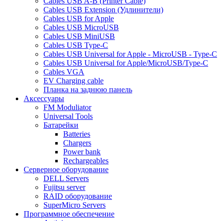
Cables USB A-B (Printer Cable)
Cables USB Extension (Удлинители)
Cables USB for Apple
Cables USB MicroUSB
Cables USB MiniUSB
Cables USB Type-C
Cables USB Universal for Apple - MicroUSB - Type-C
Cables USB Universal for Apple/MicroUSB/Type-C
Cables VGA
EV Charging cable
Планка на заднюю панель
Аксессуары
FM Moduliator
Universal Tools
Батарейки
Batteries
Chargers
Power bank
Rechargeables
Серверное оборудование
DELL Servers
Fujitsu server
RAID оборудование
SuperMicro Servers
Программное обеспечение