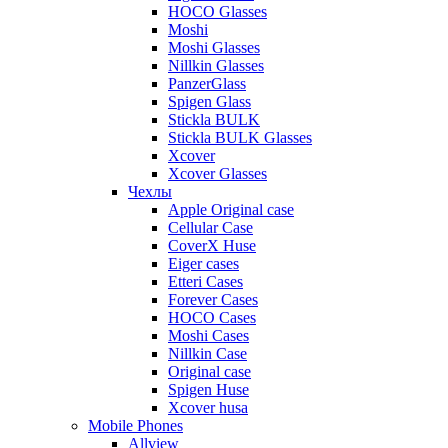
HOCO Glasses
Moshi
Moshi Glasses
Nillkin Glasses
PanzerGlass
Spigen Glass
Stickla BULK
Stickla BULK Glasses
Xcover
Xcover Glasses
Чехлы
Apple Original case
Cellular Case
CoverX Huse
Eiger cases
Etteri Cases
Forever Cases
HOCO Cases
Moshi Cases
Nillkin Case
Original case
Spigen Huse
Xcover husa
Mobile Phones
Allview