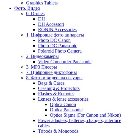
Graphics Tablets
Фото, Видео
0. Drones
DJI
DJI Accessori
RONIN Accessories
1. Цифровые фото аппараты
Photo DC Canon
Photo DC Panasonic
Polaroid Photo Camera
2. Видеокамеры
Video Camcorder Panasonic
3. MP3 Плееры
7. Цифровые диктофоны
8. Фото и видео аксессуары
Bags & Cases
Cleaning & Protectors
Flashes & Remotes
Lenses & lense accessories
Optica Canon
Optica Panasonic
Optica Sigma (For Canon and Nikon)
Power adapters, batteries, chargers, interface
cables
Tripods & Monopods