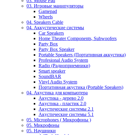
03. Mouse Pad
03. Игровые манипуляторы
Gamepad
Wheels
04. Speakers Cable
04. Аккустические системы
Car Speakers
Home Theater Components, Subwoofers
Party Box
Party Box Speaker
Portable Speakers (Портативная аккустика)
Profesional Audio System
Radio (Радиоприемники)
Smart speaker
SoundBAR
Vinyl Audio System
Портативная акустика (Portable Speakers)
04. Акустика для компьютера
Акустика - дерево 2.0
Акустика - пластик 2.0
Акустические системы 2.1
Акустические системы 5.1
05. Microphones ( Микрофоны )
05. Микрофоны
05. Наушники