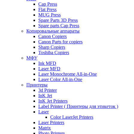
Cap Press
Flat Press
MUG Press
Spare Parts 3D Press
Spare parts Cap Press
Копировальные аппараты
Canon Copiers
Canon Parts for copiers
Sharp Copiers
Toshiba Copiers
МФУ
Ink MFD
Laser MFD
Laser Monochrome All-in-One
Laser Color All-in-One
Принтеры
3d Printer
InK Jet
InK Jet Printers
Label Printer ( Принтеры для этикеток )
Laser
Color LaserJet Printers
Laser Printers
Matrix
Photo Printers