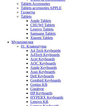
Tablets Accessories
Tablets accessories APPLE
Гаджеты
Tablets
Apple Tablets
CHUWI Tablets
Lenovo Tablets
Samsung Tablets
Xiaomi Tablets
Мультимедия
01. Клавиатуры
A4 Tech Keyboards
A4Tech Keyboards
Acer Keyboards
AOC Keyboards
Apple Keyboards
Asus Keyboards
Dell Keyboards
Gembird Keyboards
Genius KB
Gigabyte
HP Keyboards
HYPERX Keyboards
Lenovo KB
Lenovo Keyboards