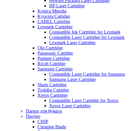
Hewlett Packard Laser Cartridge
HP Laser Cartridge
Konica Minolta
Kyocera Catridge
LABEL Cartrifge
Lexmark Cartridge
Compatible Ink Cartridge for Lexmark
Compatible Laser Cartridge for Lexmark
Lexmark Laser Cartridge
Oki Cartridge
Panasonic Catridge
Pantum Cartridge
Ricoh Catridge
Samsung Cartridge
Compatible Laser Cartridge for Samsung
Samsung Laser Cartridge
Sharp Cartridge
Toshiba Catridge
Xerox Cartridge
Compatible Laser Cartrdge for Xerox
Xerox Laser Cartridge
Папки для бумаги
Прочее
CHIP
Cleaning Blade