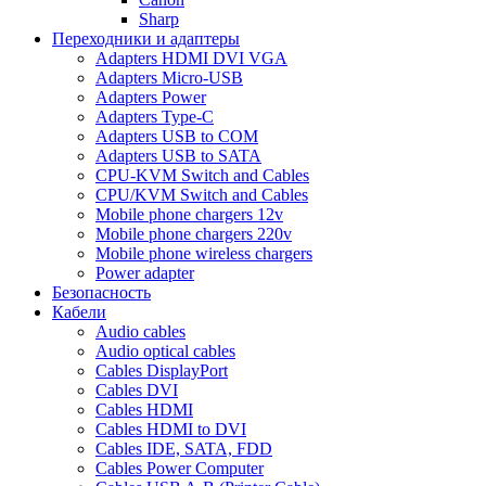
Sharp
Переходники и адаптеры
Adapters HDMI DVI VGA
Adapters Micro-USB
Adapters Power
Adapters Type-C
Adapters USB to COM
Adapters USB to SATA
CPU-KVM Switch and Cables
CPU/KVM Switch and Cables
Mobile phone chargers 12v
Mobile phone chargers 220v
Mobile phone wireless chargers
Power adapter
Безопасность
Кабели
Audio cables
Audio optical cables
Cables DisplayPort
Cables DVI
Cables HDMI
Cables HDMI to DVI
Cables IDE, SATA, FDD
Cables Power Computer