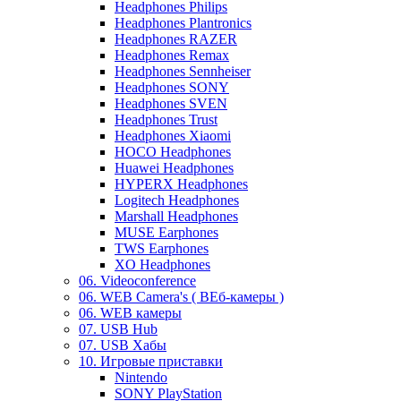
Headphones Philips
Headphones Plantronics
Headphones RAZER
Headphones Remax
Headphones Sennheiser
Headphones SONY
Headphones SVEN
Headphones Trust
Headphones Xiaomi
HOCO Headphones
Huawei Headphones
HYPERX Headphones
Logitech Headphones
Marshall Headphones
MUSE Earphones
TWS Earphones
XO Headphones
06. Videoconference
06. WEB Camera's ( ВЕб-камеры )
06. WEB камеры
07. USB Hub
07. USB Хабы
10. Игровые приставки
Nintendo
SONY PlayStation