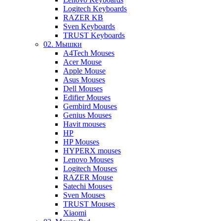
Logitech Keyboards
RAZER KB
Sven Keyboards
TRUST Keyboards
02. Мышки
A4Tech Mouses
Acer Mouse
Apple Mouse
Asus Mouses
Dell Mouses
Edifier Mouses
Gembird Mouses
Genius Mouses
Havit mouses
HP
HP Mouses
HYPERX mouses
Lenovo Mouses
Logitech Mouses
RAZER Mouse
Satechi Mouses
Sven Mouses
TRUST Mouses
Xiaomi