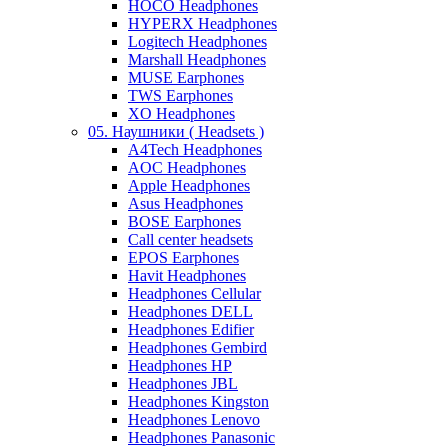
HOCO Headphones
HYPERX Headphones
Logitech Headphones
Marshall Headphones
MUSE Earphones
TWS Earphones
XO Headphones
05. Наушники ( Headsets )
A4Tech Headphones
AOC Headphones
Apple Headphones
Asus Headphones
BOSE Earphones
Call center headsets
EPOS Earphones
Havit Headphones
Headphones Cellular
Headphones DELL
Headphones Edifier
Headphones Gembird
Headphones HP
Headphones JBL
Headphones Kingston
Headphones Lenovo
Headphones Panasonic