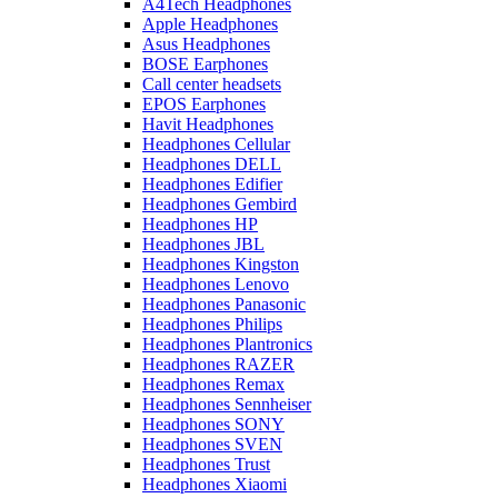
A4Tech Headphones
Apple Headphones
Asus Headphones
BOSE Earphones
Call center headsets
EPOS Earphones
Havit Headphones
Headphones Cellular
Headphones DELL
Headphones Edifier
Headphones Gembird
Headphones HP
Headphones JBL
Headphones Kingston
Headphones Lenovo
Headphones Panasonic
Headphones Philips
Headphones Plantronics
Headphones RAZER
Headphones Remax
Headphones Sennheiser
Headphones SONY
Headphones SVEN
Headphones Trust
Headphones Xiaomi