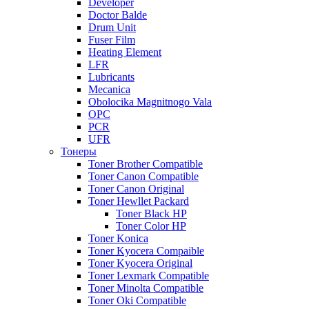
Developer
Doctor Balde
Drum Unit
Fuser Film
Heating Element
LFR
Lubricants
Mecanica
Obolocika Magnitnogo Vala
OPC
PCR
UFR
Тонеры
Toner Brother Compatible
Toner Canon Compatible
Toner Canon Original
Toner Hewllet Packard
Toner Black HP
Toner Color HP
Toner Konica
Toner Kyocera Compaible
Toner Kyocera Original
Toner Lexmark Compatible
Toner Minolta Compatible
Toner Oki Compatible