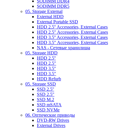
SODIMM DDR4
SODIMM DDR5
05. Storage External
External HDD
External Portable SSD
HDD 2.5'' Accessories, External Cases
HDD 2.5" Accessories, External Cases
HDD 3.5'' Accessories, External Cases
HDD 3.5" Accessories, External Cases
NAS - Сетевые хранилища
05. Storage HDD
HDD 2.5''
HDD 2.5"
HDD 3.5''
HDD 3.5"
HDD Refurb
05. Storage SSD
SSD 2.5''
SSD 2.5"
SSD M.2
SSD mSATA
SSD NVMe
06. Оптические приводы
DVD-RW Drives
External Drives