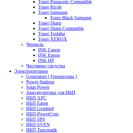
Toner Panasonic Compatible
Toner Ricoh
Toner Samsung
Toner Black Samsung
Toner Sharp
Toner Sharp Compatible
Toner Toshiba
Toner XEROX
Чернила
INK Canon
INK Epson
INK HP
Чистящие средства
Электропитание
Generators ( Генераторы )
Power Stations
Solar Power
Аккумуляторы для ИБП
ИБП APC
ИБП Eaton
ИБП Gembird
ИБП PowerCom
ИБП SPS
ИБП SVEN
ИБП Tuncmatik