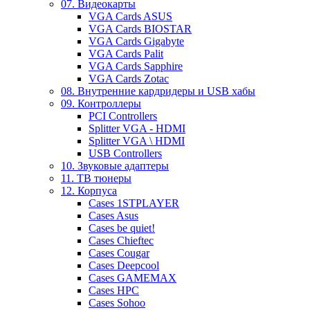
07. Видеокарты
VGA Cards ASUS
VGA Cards BIOSTAR
VGA Cards Gigabyte
VGA Cards Palit
VGA Cards Sapphire
VGA Cards Zotac
08. Внутренние кардридеры и USB хабы
09. Контроллеры
PCI Controllers
Splitter VGA - HDMI
Splitter VGA \ HDMI
USB Controllers
10. Звуковые адаптеры
11. ТВ тюнеры
12. Корпуса
Cases 1STPLAYER
Cases Asus
Cases be quiet!
Cases Chieftec
Cases Cougar
Cases Deepcool
Cases GAMEMAX
Cases HPC
Cases Sohoo