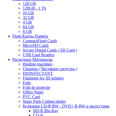
128 GB
128GB - 1 Tb
16 GB
32 GB
4 GB
64 GB
8 GB
Flash Карты Памяти
CompactFlash Cards
MicroSD Cards
Secure Digital Cards ( SD Card )
USB Card Readers
Расходные Материалы
Binding machines
Cleaning ( Чистящие средства )
DISINFECTANT
Filaments for 3D printers
Foils
Folii de protectie
Office Paper
PVC Card
Spare Parts Cutting plotter
Болванки CD-R,RW - DVD+-R,RW и аксессуары
BD-R Blu-Ray
CD-R