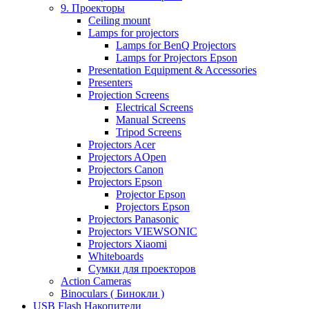
9. Проекторы
Ceiling mount
Lamps for projectors
Lamps for BenQ Projectors
Lamps for Projectors Epson
Presentation Equipment & Accessories
Presenters
Projection Screens
Electrical Screens
Manual Screens
Tripod Screens
Projectors Acer
Projectors AOpen
Projectors Canon
Projectors Epson
Projector Epson
Projectors Epson
Projectors Panasonic
Projectors VIEWSONIC
Projectors Xiaomi
Whiteboards
Сумки для проекторов
Action Cameras
Binoculars ( Бинокли )
USB Flash Накопители