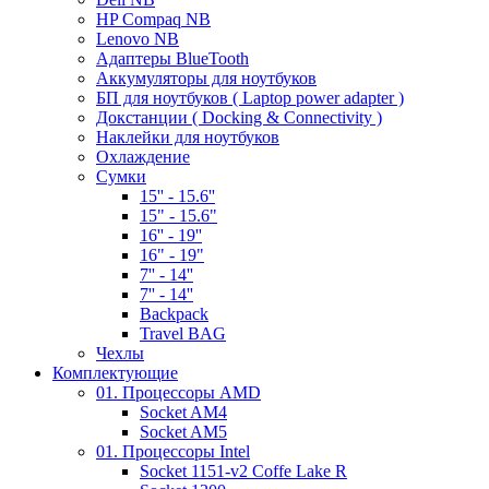
HP Compaq NB
Lenovo NB
Адаптеры BlueTooth
Аккумуляторы для ноутбуков
БП для ноутбуков ( Laptop power adapter )
Докстанции ( Docking & Connectivity )
Наклейки для ноутбуков
Охлаждение
Сумки
15'' - 15.6''
15" - 15.6"
16'' - 19''
16" - 19"
7'' - 14''
7'' - 14''
Backpack
Travel BAG
Чехлы
Комплектующие
01. Процессоры AMD
Socket AM4
Socket AM5
01. Процессоры Intel
Socket 1151-v2 Coffe Lake R