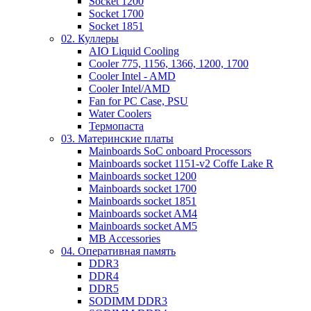
Socket 1200
Socket 1700
Socket 1851
02. Куллеры
AIO Liquid Cooling
Cooler 775, 1156, 1366, 1200, 1700
Cooler Intel - AMD
Cooler Intel/AMD
Fan for PC Case, PSU
Water Coolers
Термопаста
03. Материнские платы
Mainboards SoC onboard Processors
Mainboards socket 1151-v2 Coffe Lake R
Mainboards socket 1200
Mainboards socket 1700
Mainboards socket 1851
Mainboards socket AM4
Mainboards socket AM5
MB Accessories
04. Оперативная память
DDR3
DDR4
DDR5
SODIMM DDR3