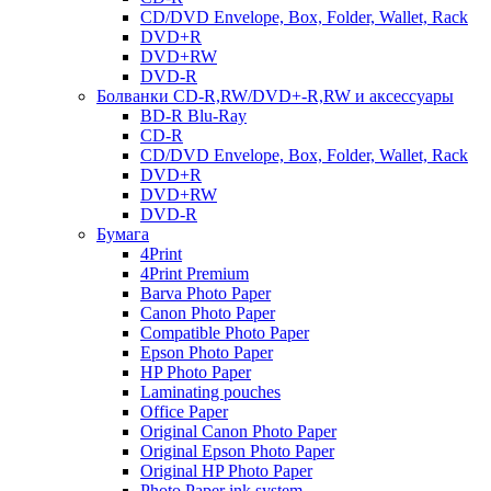
CD/DVD Envelope, Box, Folder, Wallet, Rack
DVD+R
DVD+RW
DVD-R
Болванки CD-R,RW/DVD+-R,RW и аксессуары
BD-R Blu-Ray
CD-R
CD/DVD Envelope, Box, Folder, Wallet, Rack
DVD+R
DVD+RW
DVD-R
Бумага
4Print
4Print Premium
Barva Photo Paper
Canon Photo Paper
Compatible Photo Paper
Epson Photo Paper
HP Photo Paper
Laminating pouches
Office Paper
Original Canon Photo Paper
Original Epson Photo Paper
Original HP Photo Paper
Photo Paper ink system