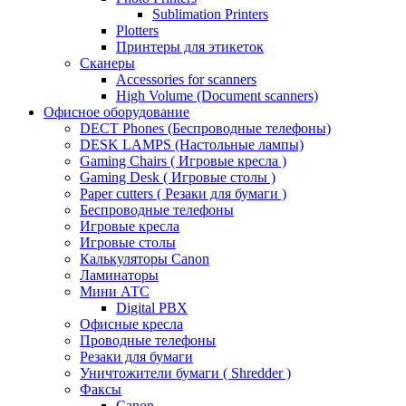
Sublimation Printers
Plotters
Принтеры для этикеток
Сканеры
Accessories for scanners
High Volume (Document scanners)
Офисное оборудование
DECT Phones (Беспроводные телефоны)
DESK LAMPS (Настольные лампы)
Gaming Chairs ( Игровые кресла )
Gaming Desk ( Игровые столы )
Paper cutters ( Резаки для бумаги )
Беспроводные телефоны
Игровые кресла
Игровые столы
Калькуляторы Canon
Ламинаторы
Мини АТС
Digital PBX
Офисные кресла
Проводные телефоны
Резаки для бумаги
Уничтожители бумаги ( Shredder )
Факсы
Canon