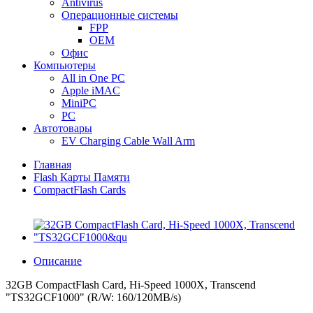
Antivirus
Операционные системы
FPP
OEM
Офис
Компьютеры
All in One PC
Apple iMAC
MiniPC
PC
Автотовары
EV Charging Cable Wall Arm
Главная
Flash Карты Памяти
CompactFlash Cards
Описание
32GB CompactFlash Card, Hi-Speed 1000X, Transcend
"TS32GCF1000" (R/W: 160/120MB/s)