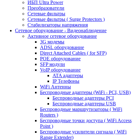
ИБП Ultra Power
Преобразователи
Сетевые фильтры
Сетевые фильтры ( Surge Protectors )
Стабилизаторы напряжения
Сетевое оборудование - Видеонаблюдение
Активное сетевое оборудование
3G модемы
ADSL оборудование
Direct Attached Cables ( for SFP)
POE оборудование
SFP модули
VoIP оборудование
ATA адаптеры
IP Телефоны
WiFi Антенны
Беспроводные адаптеры (WiFi - PCI, USB)
Беспроводные адаптеры PCI
Беспроводные адаптеры USB
Беспроводные маршрутизаторы ( WiFi
Routers )
Беспроводные точки доступа ( WiFi Access
Point )
Беспроводные усилители сигнала ( WiFi
Range Extender)