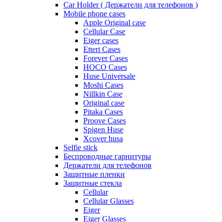
Car Holder ( Держатели для телефонов )
Mobile phone cases
Apple Original case
Cellular Case
Eiger cases
Etteri Cases
Forever Cases
HOCO Cases
Huse Universale
Moshi Cases
Nillkin Case
Original case
Pitaka Cases
Proove Cases
Spigen Huse
Xcover husa
Selfie stick
Беспроводные гарнитуры
Держатели для телефонов
Защитные пленки
Защитные стекла
Cellular
Cellular Glasses
Eiger
Eiger Glasses