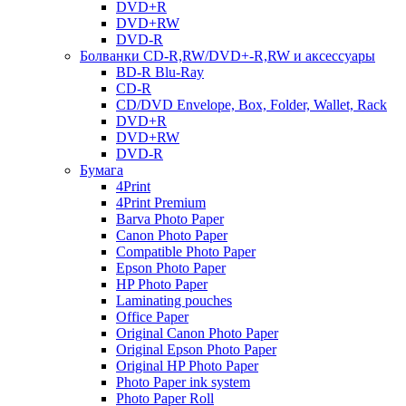
DVD+R
DVD+RW
DVD-R
Болванки CD-R,RW/DVD+-R,RW и аксессуары
BD-R Blu-Ray
CD-R
CD/DVD Envelope, Box, Folder, Wallet, Rack
DVD+R
DVD+RW
DVD-R
Бумага
4Print
4Print Premium
Barva Photo Paper
Canon Photo Paper
Compatible Photo Paper
Epson Photo Paper
HP Photo Paper
Laminating pouches
Office Paper
Original Canon Photo Paper
Original Epson Photo Paper
Original HP Photo Paper
Photo Paper ink system
Photo Paper Roll