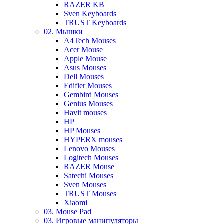
RAZER KB
Sven Keyboards
TRUST Keyboards
02. Мышки
A4Tech Mouses
Acer Mouse
Apple Mouse
Asus Mouses
Dell Mouses
Edifier Mouses
Gembird Mouses
Genius Mouses
Havit mouses
HP
HP Mouses
HYPERX mouses
Lenovo Mouses
Logitech Mouses
RAZER Mouse
Satechi Mouses
Sven Mouses
TRUST Mouses
Xiaomi
03. Mouse Pad
03. Игровые манипуляторы