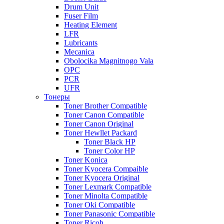
Drum Unit
Fuser Film
Heating Element
LFR
Lubricants
Mecanica
Obolocika Magnitnogo Vala
OPC
PCR
UFR
Тонеры
Toner Brother Compatible
Toner Canon Compatible
Toner Canon Original
Toner Hewllet Packard
Toner Black HP
Toner Color HP
Toner Konica
Toner Kyocera Compaible
Toner Kyocera Original
Toner Lexmark Compatible
Toner Minolta Compatible
Toner Oki Compatible
Toner Panasonic Compatible
Toner Ricoh