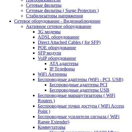
Сетевые фильтры
Сетевые фильтры ( Surge Protectors )
Стабилизаторы напряжения
Сетевое оборудование - Видеонаблюдение
Активное сетевое оборудование
3G модемы
ADSL оборудование
Direct Attached Cables ( for SFP)
POE оборудование
SFP модули
VoIP оборудование
ATA адаптеры
IP Телефоны
WiFi Антенны
Беспроводные адаптеры (WiFi - PCI, USB)
Беспроводные адаптеры PCI
Беспроводные адаптеры USB
Беспроводные маршрутизаторы ( WiFi
Routers )
Беспроводные точки доступа ( WiFi Access
Point )
Беспроводные усилители сигнала ( WiFi
Range Extender)
Коммутаторы