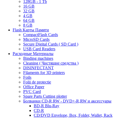
128GB - 1 Tb
16 GB
32 GB
4 GB
64 GB
8 GB
Flash Карты Памяти
CompactFlash Cards
MicroSD Cards
Secure Digital Cards ( SD Card )
USB Card Readers
Расходные Материалы
Binding machines
Cleaning ( Чистящие средства )
DISINFECTANT
Filaments for 3D printers
Foils
Folii de protectie
Office Paper
PVC Card
Spare Parts Cutting plotter
Болванки CD-R,RW - DVD+-R,RW и аксессуары
BD-R Blu-Ray
CD-R
CD/DVD Envelope, Box, Folder, Wallet, Rack