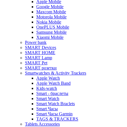
Apple Mobile
Google Mobile
Maxcom Mobile
Motorola Mobile
Nokia Mobile
OnePLUS Mobile
Samsung Mobile
Xiaomi Mobile
Power bank
SMART Devices
SMART HOME
SMART Lamp
SMART Pet
SMART розетки
Smartwatches & Activity Trackers
Apple Watch
Apple Watch Band
Kids-watch
Smart - браслеты
Smart Watch
Smart Watch Braclets
Smart Часы
Smart Часы Garmin
TAGS & TRACKERS
Tablets Accessories