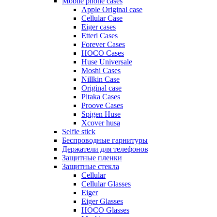
Mobile phone cases
Apple Original case
Cellular Case
Eiger cases
Etteri Cases
Forever Cases
HOCO Cases
Huse Universale
Moshi Cases
Nillkin Case
Original case
Pitaka Cases
Proove Cases
Spigen Huse
Xcover husa
Selfie stick
Беспроводные гарнитуры
Держатели для телефонов
Защитные пленки
Защитные стекла
Cellular
Cellular Glasses
Eiger
Eiger Glasses
HOCO Glasses