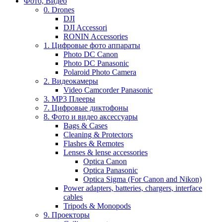
Фото, Видео
0. Drones
DJI
DJI Accessori
RONIN Accessories
1. Цифровые фото аппараты
Photo DC Canon
Photo DC Panasonic
Polaroid Photo Camera
2. Видеокамеры
Video Camcorder Panasonic
3. MP3 Плееры
7. Цифровые диктофоны
8. Фото и видео аксессуары
Bags & Cases
Cleaning & Protectors
Flashes & Remotes
Lenses & lense accessories
Optica Canon
Optica Panasonic
Optica Sigma (For Canon and Nikon)
Power adapters, batteries, chargers, interface
cables
Tripods & Monopods
9. Проекторы