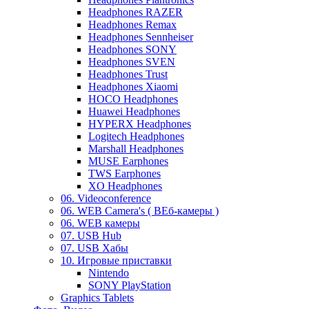
Headphones RAZER
Headphones Remax
Headphones Sennheiser
Headphones SONY
Headphones SVEN
Headphones Trust
Headphones Xiaomi
HOCO Headphones
Huawei Headphones
HYPERX Headphones
Logitech Headphones
Marshall Headphones
MUSE Earphones
TWS Earphones
XO Headphones
06. Videoconference
06. WEB Camera's ( ВЕб-камеры )
06. WEB камеры
07. USB Hub
07. USB Хабы
10. Игровые приставки
Nintendo
SONY PlayStation
Graphics Tablets