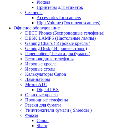
Plotters
Принтеры для этикеток
Сканеры
Accessories for scanners
High Volume (Document scanners)
Офисное оборудование
DECT Phones (Беспроводные телефоны)
DESK LAMPS (Настольные лампы)
Gaming Chairs ( Игровые кресла )
Gaming Desk ( Игровые столы )
Paper cutters ( Резаки для бумаги )
Беспроводные телефоны
Игровые кресла
Игровые столы
Калькуляторы Canon
Ламинаторы
Мини АТС
Digital PBX
Офисные кресла
Проводные телефоны
Резаки для бумаги
Уничтожители бумаги ( Shredder )
Факсы
Canon
Sharp