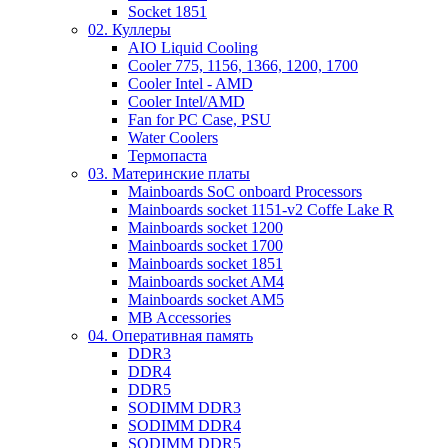
Socket 1851
02. Куллеры
AIO Liquid Cooling
Cooler 775, 1156, 1366, 1200, 1700
Cooler Intel - AMD
Cooler Intel/AMD
Fan for PC Case, PSU
Water Coolers
Термопаста
03. Материнские платы
Mainboards SoC onboard Processors
Mainboards socket 1151-v2 Coffe Lake R
Mainboards socket 1200
Mainboards socket 1700
Mainboards socket 1851
Mainboards socket AM4
Mainboards socket AM5
MB Accessories
04. Оперативная память
DDR3
DDR4
DDR5
SODIMM DDR3
SODIMM DDR4
SODIMM DDR5