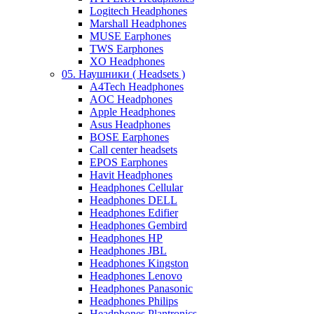
Logitech Headphones
Marshall Headphones
MUSE Earphones
TWS Earphones
XO Headphones
05. Наушники ( Headsets )
A4Tech Headphones
AOC Headphones
Apple Headphones
Asus Headphones
BOSE Earphones
Call center headsets
EPOS Earphones
Havit Headphones
Headphones Cellular
Headphones DELL
Headphones Edifier
Headphones Gembird
Headphones HP
Headphones JBL
Headphones Kingston
Headphones Lenovo
Headphones Panasonic
Headphones Philips
Headphones Plantronics