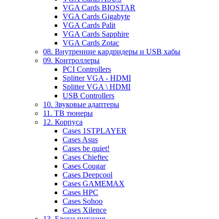
VGA Cards BIOSTAR
VGA Cards Gigabyte
VGA Cards Palit
VGA Cards Sapphire
VGA Cards Zotac
08. Внутренние кардридеры и USB хабы
09. Контроллеры
PCI Controllers
Splitter VGA - HDMI
Splitter VGA \ HDMI
USB Controllers
10. Звуковые адаптеры
11. ТВ тюнеры
12. Корпуса
Cases 1STPLAYER
Cases Asus
Cases be quiet!
Cases Chieftec
Cases Cougar
Cases Deepcool
Cases GAMEMAX
Cases HPC
Cases Sohoo
Cases Xilence
13. Блоки питания