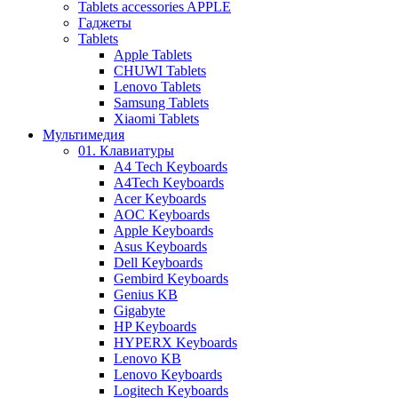
Tablets accessories APPLE
Гаджеты
Tablets
Apple Tablets
CHUWI Tablets
Lenovo Tablets
Samsung Tablets
Xiaomi Tablets
Мультимедия
01. Клавиатуры
A4 Tech Keyboards
A4Tech Keyboards
Acer Keyboards
AOC Keyboards
Apple Keyboards
Asus Keyboards
Dell Keyboards
Gembird Keyboards
Genius KB
Gigabyte
HP Keyboards
HYPERX Keyboards
Lenovo KB
Lenovo Keyboards
Logitech Keyboards