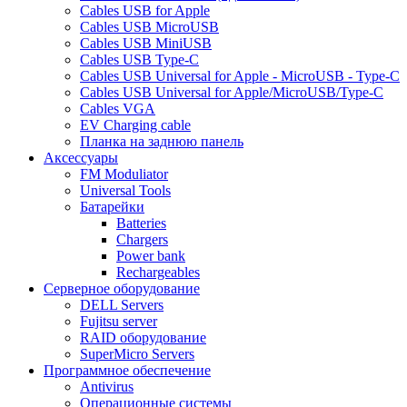
Cables USB for Apple
Cables USB MicroUSB
Cables USB MiniUSB
Cables USB Type-C
Cables USB Universal for Apple - MicroUSB - Type-C
Cables USB Universal for Apple/MicroUSB/Type-C
Cables VGA
EV Charging cable
Планка на заднюю панель
Аксессуары
FM Moduliator
Universal Tools
Батарейки
Batteries
Chargers
Power bank
Rechargeables
Серверное оборудование
DELL Servers
Fujitsu server
RAID оборудование
SuperMicro Servers
Программное обеспечение
Antivirus
Операционные системы