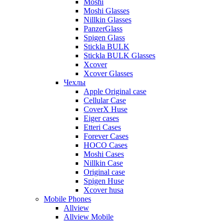
Moshi
Moshi Glasses
Nillkin Glasses
PanzerGlass
Spigen Glass
Stickla BULK
Stickla BULK Glasses
Xcover
Xcover Glasses
Чехлы
Apple Original case
Cellular Case
CoverX Huse
Eiger cases
Etteri Cases
Forever Cases
HOCO Cases
Moshi Cases
Nillkin Case
Original case
Spigen Huse
Xcover husa
Mobile Phones
Allview
Allview Mobile