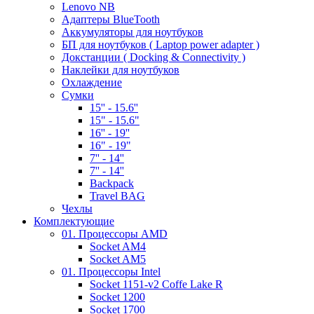
Lenovo NB
Адаптеры BlueTooth
Аккумуляторы для ноутбуков
БП для ноутбуков ( Laptop power adapter )
Докстанции ( Docking & Connectivity )
Наклейки для ноутбуков
Охлаждение
Сумки
15'' - 15.6''
15" - 15.6"
16'' - 19''
16" - 19"
7'' - 14''
7'' - 14''
Backpack
Travel BAG
Чехлы
Комплектующие
01. Процессоры AMD
Socket AM4
Socket AM5
01. Процессоры Intel
Socket 1151-v2 Coffe Lake R
Socket 1200
Socket 1700