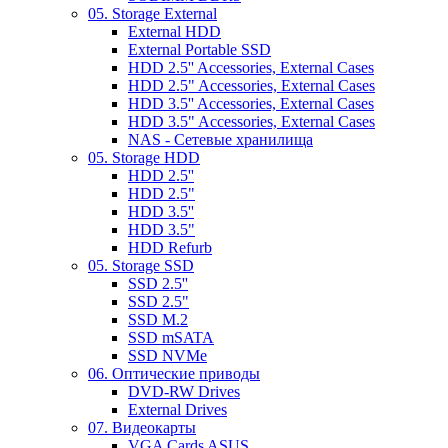
05. Storage External
External HDD
External Portable SSD
HDD 2.5'' Accessories, External Cases
HDD 2.5" Accessories, External Cases
HDD 3.5'' Accessories, External Cases
HDD 3.5" Accessories, External Cases
NAS - Сетевые хранилища
05. Storage HDD
HDD 2.5''
HDD 2.5"
HDD 3.5''
HDD 3.5"
HDD Refurb
05. Storage SSD
SSD 2.5''
SSD 2.5"
SSD M.2
SSD mSATA
SSD NVMe
06. Оптические приводы
DVD-RW Drives
External Drives
07. Видеокарты
VGA Cards ASUS