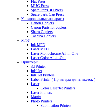
Flat Press
MUG Press
Spare Parts 3D Press
Spare parts Cap Press
Копировальные аппараты
Canon Copiers
Canon Parts for copiers
Sharp Copiers
Toshiba Copiers
МФУ
Ink MFD
Laser MFD
Laser Monochrome All-in-One
Laser Color All-in-One
Принтеры
3d Printer
InK Jet
InK Jet Printers
Label Printer ( Принтеры для этикеток )
Laser
Color LaserJet Printers
Laser Printers
Matrix
Photo Printers
Sublimation Printers