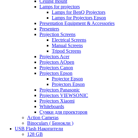
Ceiling mount
Lamps for projectors
Lamps for BenQ Projectors
Lamps for Projectors Epson
Presentation Equipment & Accessories
Presenters
Projection Screens
Electrical Screens
Manual Screens
Tripod Screens
Projectors Acer
Projectors AOpen
Projectors Canon
Projectors Epson
Projector Epson
Projectors Epson
Projectors Panasonic
Projectors VIEWSONIC
Projectors Xiaomi
Whiteboards
Сумки для проекторов
Action Cameras
Binoculars ( Бинокли )
USB Flash Накопители
128 GB