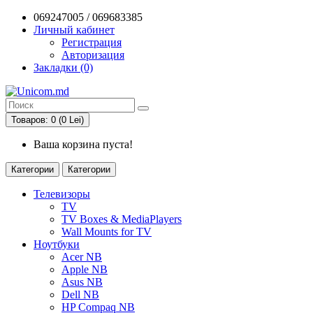
069247005 / 069683385
Личный кабинет
Регистрация
Авторизация
Закладки (0)
Товаров: 0 (0 Lei)
Ваша корзина пуста!
Категории
Категории
Телевизоры
TV
TV Boxes & MediaPlayers
Wall Mounts for TV
Ноутбуки
Acer NB
Apple NB
Asus NB
Dell NB
HP Compaq NB