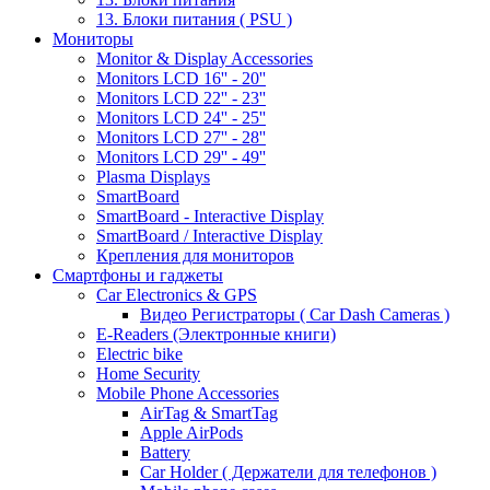
13. Блоки питания ( PSU )
Мониторы
Monitor & Display Accessories
Monitors LCD 16'' - 20''
Monitors LCD 22'' - 23''
Monitors LCD 24'' - 25''
Monitors LCD 27'' - 28''
Monitors LCD 29'' - 49''
Plasma Displays
SmartBoard
SmartBoard - Interactive Display
SmartBoard / Interactive Display
Крепления для мониторов
Смартфоны и гаджеты
Car Electronics & GPS
Видео Регистраторы ( Car Dash Cameras )
E-Readers (Электронные книги)
Electric bike
Home Security
Mobile Phone Accessories
AirTag & SmartTag
Apple AirPods
Battery
Car Holder ( Держатели для телефонов )