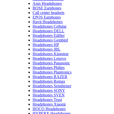
Asus Headphones
BOSE Earphones
Call center headsets
EPOS Earphones
Havit Headphones
Headphones Cellular
Headphones DELL
Headphones Edifier
Headphones Gembird
Headphones HP
Headphones JBL
Headphones Kingston
Headphones Lenovo
Headphones Panasonic
Headphones Philips
Headphones Plantronics
Headphones RAZER
Headphones Remax
Headphones Sennheiser
Headphones SONY
Headphones SVEN
Headphones Trust
Headphones Xiaomi
HOCO Headphones
HYPERX Headphones