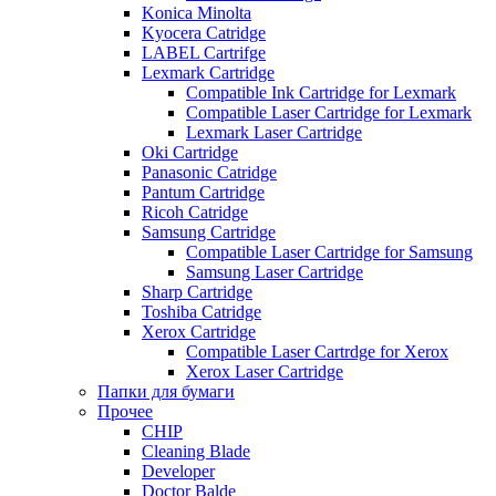
Konica Minolta
Kyocera Catridge
LABEL Cartrifge
Lexmark Cartridge
Compatible Ink Cartridge for Lexmark
Compatible Laser Cartridge for Lexmark
Lexmark Laser Cartridge
Oki Cartridge
Panasonic Catridge
Pantum Cartridge
Ricoh Catridge
Samsung Cartridge
Compatible Laser Cartridge for Samsung
Samsung Laser Cartridge
Sharp Cartridge
Toshiba Catridge
Xerox Cartridge
Compatible Laser Cartrdge for Xerox
Xerox Laser Cartridge
Папки для бумаги
Прочее
CHIP
Cleaning Blade
Developer
Doctor Balde