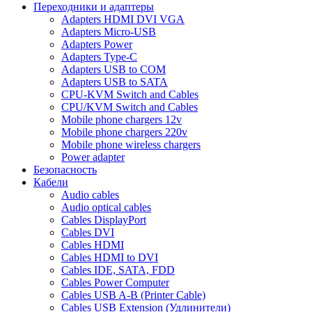
Переходники и адаптеры
Adapters HDMI DVI VGA
Adapters Micro-USB
Adapters Power
Adapters Type-C
Adapters USB to COM
Adapters USB to SATA
CPU-KVM Switch and Cables
CPU/KVM Switch and Cables
Mobile phone chargers 12v
Mobile phone chargers 220v
Mobile phone wireless chargers
Power adapter
Безопасность
Кабели
Audio cables
Audio optical cables
Cables DisplayPort
Cables DVI
Cables HDMI
Cables HDMI to DVI
Cables IDE, SATA, FDD
Cables Power Computer
Cables USB A-B (Printer Cable)
Cables USB Extension (Удлинители)