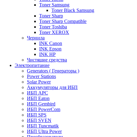
Toner Samsung
Toner Black Samsung
Toner Sharp
Toner Sharp Compatible
Toner Toshiba
Toner XEROX
Чернила
INK Canon
INK Epson
INK HP
Чистящие средства
Электропитание
Generators ( Генераторы )
Power Stations
Solar Power
Аккумуляторы для ИБП
ИБП APC
ИБП Eaton
ИБП Gembird
ИБП PowerCom
ИБП SPS
ИБП SVEN
ИБП Tuncmatik
ИБП Ultra Power
Преобразователи