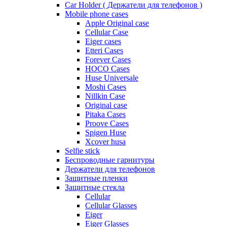
Car Holder ( Держатели для телефонов )
Mobile phone cases
Apple Original case
Cellular Case
Eiger cases
Etteri Cases
Forever Cases
HOCO Cases
Huse Universale
Moshi Cases
Nillkin Case
Original case
Pitaka Cases
Proove Cases
Spigen Huse
Xcover husa
Selfie stick
Беспроводные гарнитуры
Держатели для телефонов
Защитные пленки
Защитные стекла
Cellular
Cellular Glasses
Eiger
Eiger Glasses