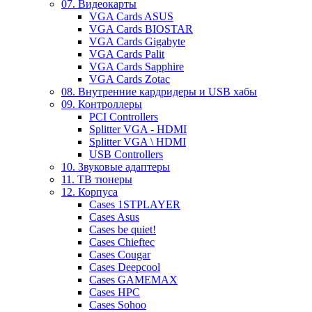
07. Видеокарты
VGA Cards ASUS
VGA Cards BIOSTAR
VGA Cards Gigabyte
VGA Cards Palit
VGA Cards Sapphire
VGA Cards Zotac
08. Внутренние кардридеры и USB хабы
09. Контроллеры
PCI Controllers
Splitter VGA - HDMI
Splitter VGA \ HDMI
USB Controllers
10. Звуковые адаптеры
11. ТВ тюнеры
12. Корпуса
Cases 1STPLAYER
Cases Asus
Cases be quiet!
Cases Chieftec
Cases Cougar
Cases Deepcool
Cases GAMEMAX
Cases HPC
Cases Sohoo