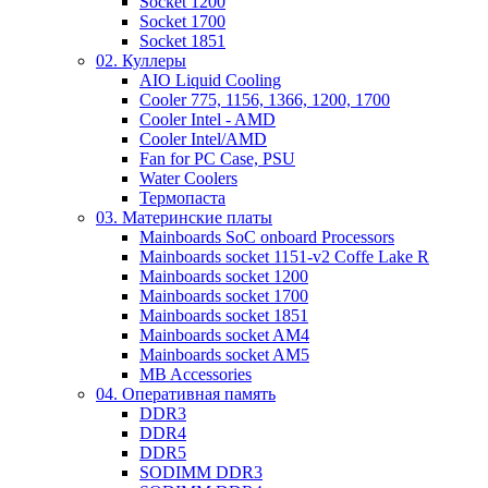
Socket 1200
Socket 1700
Socket 1851
02. Куллеры
AIO Liquid Cooling
Cooler 775, 1156, 1366, 1200, 1700
Cooler Intel - AMD
Cooler Intel/AMD
Fan for PC Case, PSU
Water Coolers
Термопаста
03. Материнские платы
Mainboards SoC onboard Processors
Mainboards socket 1151-v2 Coffe Lake R
Mainboards socket 1200
Mainboards socket 1700
Mainboards socket 1851
Mainboards socket AM4
Mainboards socket AM5
MB Accessories
04. Оперативная память
DDR3
DDR4
DDR5
SODIMM DDR3