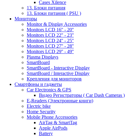
Cases Xilence
13. Блоки питания
13. Блоки питания ( PSU )
Мониторы
Monitor & Display Accessories
Monitors LCD 16'' - 20''
Monitors LCD 22'' - 23''
Monitors LCD 24'' - 25''
Monitors LCD 27'' - 28''
Monitors LCD 29'' - 49''
Plasma Displays
SmartBoard
SmartBoard - Interactive Display
SmartBoard / Interactive Display
Крепления для мониторов
Смартфоны и гаджеты
Car Electronics & GPS
Видео Регистраторы ( Car Dash Cameras )
E-Readers (Электронные книги)
Electric bike
Home Security
Mobile Phone Accessories
AirTag & SmartTag
Apple AirPods
Battery