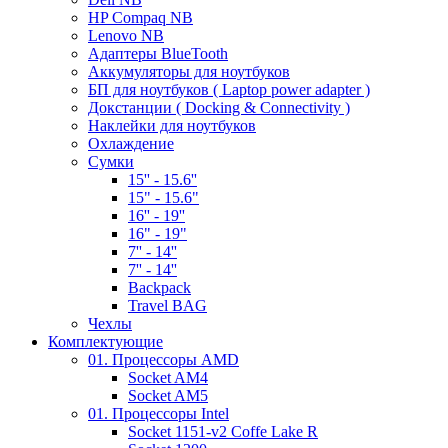
HP Compaq NB
Lenovo NB
Адаптеры BlueTooth
Аккумуляторы для ноутбуков
БП для ноутбуков ( Laptop power adapter )
Докстанции ( Docking & Connectivity )
Наклейки для ноутбуков
Охлаждение
Сумки
15'' - 15.6''
15" - 15.6"
16'' - 19''
16" - 19"
7'' - 14''
7'' - 14''
Backpack
Travel BAG
Чехлы
Комплектующие
01. Процессоры AMD
Socket AM4
Socket AM5
01. Процессоры Intel
Socket 1151-v2 Coffe Lake R