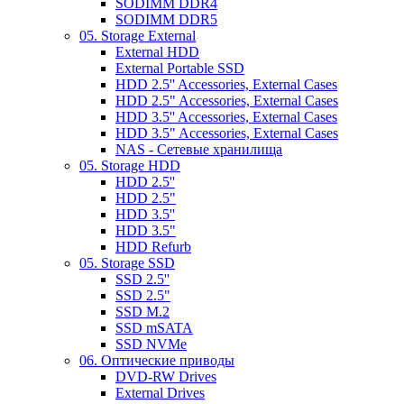
SODIMM DDR4
SODIMM DDR5
05. Storage External
External HDD
External Portable SSD
HDD 2.5'' Accessories, External Cases
HDD 2.5" Accessories, External Cases
HDD 3.5'' Accessories, External Cases
HDD 3.5" Accessories, External Cases
NAS - Сетевые хранилища
05. Storage HDD
HDD 2.5''
HDD 2.5"
HDD 3.5''
HDD 3.5"
HDD Refurb
05. Storage SSD
SSD 2.5''
SSD 2.5"
SSD M.2
SSD mSATA
SSD NVMe
06. Оптические приводы
DVD-RW Drives
External Drives