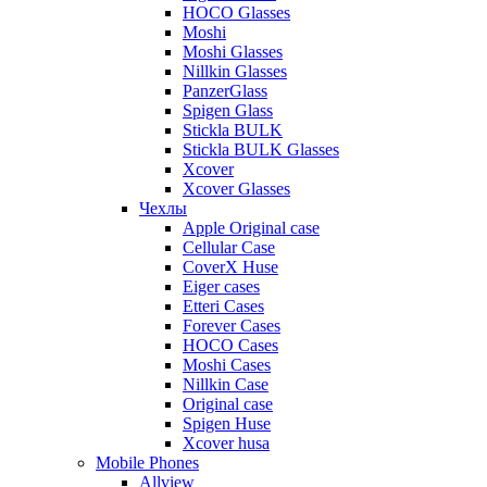
HOCO Glasses
Moshi
Moshi Glasses
Nillkin Glasses
PanzerGlass
Spigen Glass
Stickla BULK
Stickla BULK Glasses
Xcover
Xcover Glasses
Чехлы
Apple Original case
Cellular Case
CoverX Huse
Eiger cases
Etteri Cases
Forever Cases
HOCO Cases
Moshi Cases
Nillkin Case
Original case
Spigen Huse
Xcover husa
Mobile Phones
Allview