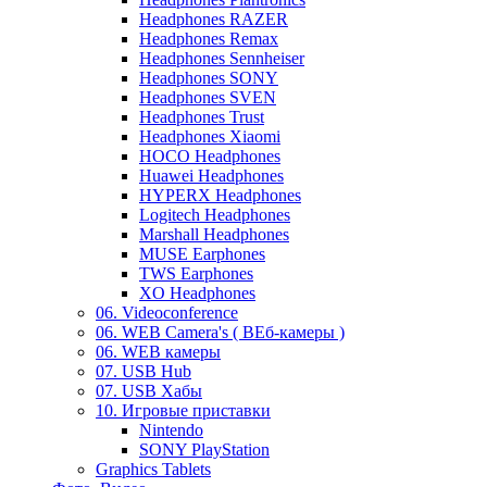
Headphones RAZER
Headphones Remax
Headphones Sennheiser
Headphones SONY
Headphones SVEN
Headphones Trust
Headphones Xiaomi
HOCO Headphones
Huawei Headphones
HYPERX Headphones
Logitech Headphones
Marshall Headphones
MUSE Earphones
TWS Earphones
XO Headphones
06. Videoconference
06. WEB Camera's ( ВЕб-камеры )
06. WEB камеры
07. USB Hub
07. USB Хабы
10. Игровые приставки
Nintendo
SONY PlayStation
Graphics Tablets