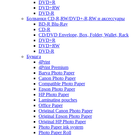
DVD+R
DVD+RW
DVD-R
Болванки CD-R,RW/DVD+-R,RW и аксессуары
BD-R Blu-Ray
CD-R
CD/DVD Envelope, Box, Folder, Wallet, Rack
DVD+R
DVD+RW
DVD-R
Бумага
4Print
4Print Premium
Barva Photo Paper
Canon Photo Paper
Compatible Photo Paper
Epson Photo Paper
HP Photo Paper
Laminating pouches
Office Paper
Original Canon Photo Paper
Original Epson Photo Paper
Original HP Photo Paper
Photo Paper ink system
Photo Paper Roll