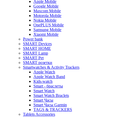
Apple Mobile
Google Mobile
Maxcom Mobile
Motorola Mobile
Nokia Mobile
OnePLUS Mobile
Samsung Mobile
Xiaomi Mobile
Power bank
SMART Devices
SMART HOME
SMART Lamp
SMART Pet
SMART розетки
Smartwatches & Activity Trackers
Apple Watch
Apple Watch Band
Kids-watch
Smart - браслеты
Smart Watch
Smart Watch Braclets
Smart Часы
Smart Часы Garmin
TAGS & TRACKERS
Tablets Accessories