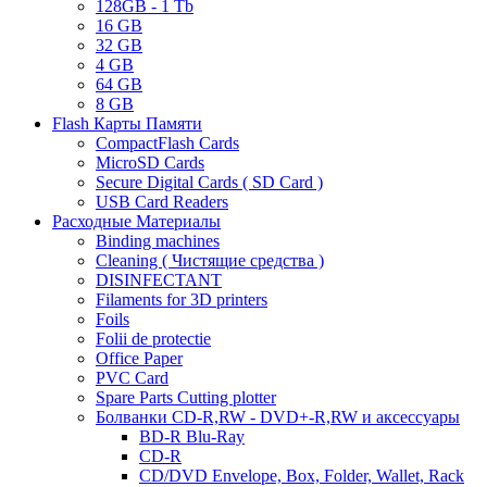
128GB - 1 Tb
16 GB
32 GB
4 GB
64 GB
8 GB
Flash Карты Памяти
CompactFlash Cards
MicroSD Cards
Secure Digital Cards ( SD Card )
USB Card Readers
Расходные Материалы
Binding machines
Cleaning ( Чистящие средства )
DISINFECTANT
Filaments for 3D printers
Foils
Folii de protectie
Office Paper
PVC Card
Spare Parts Cutting plotter
Болванки CD-R,RW - DVD+-R,RW и аксессуары
BD-R Blu-Ray
CD-R
CD/DVD Envelope, Box, Folder, Wallet, Rack