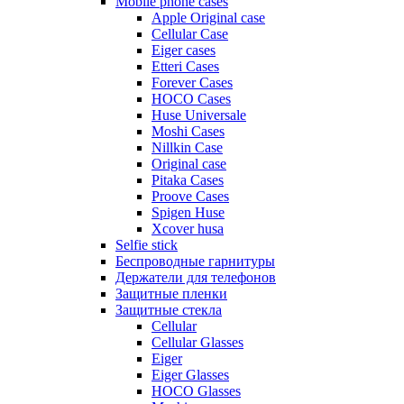
Mobile phone cases
Apple Original case
Cellular Case
Eiger cases
Etteri Cases
Forever Cases
HOCO Cases
Huse Universale
Moshi Cases
Nillkin Case
Original case
Pitaka Cases
Proove Cases
Spigen Huse
Xcover husa
Selfie stick
Беспроводные гарнитуры
Держатели для телефонов
Защитные пленки
Защитные стекла
Cellular
Cellular Glasses
Eiger
Eiger Glasses
HOCO Glasses