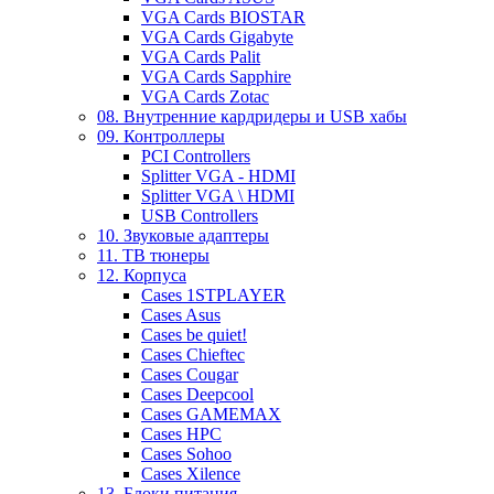
VGA Cards BIOSTAR
VGA Cards Gigabyte
VGA Cards Palit
VGA Cards Sapphire
VGA Cards Zotac
08. Внутренние кардридеры и USB хабы
09. Контроллеры
PCI Controllers
Splitter VGA - HDMI
Splitter VGA \ HDMI
USB Controllers
10. Звуковые адаптеры
11. ТВ тюнеры
12. Корпуса
Cases 1STPLAYER
Cases Asus
Cases be quiet!
Cases Chieftec
Cases Cougar
Cases Deepcool
Cases GAMEMAX
Cases HPC
Cases Sohoo
Cases Xilence
13. Блоки питания