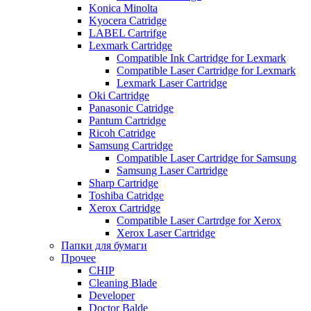
Konica Minolta
Kyocera Catridge
LABEL Cartrifge
Lexmark Cartridge
Compatible Ink Cartridge for Lexmark
Compatible Laser Cartridge for Lexmark
Lexmark Laser Cartridge
Oki Cartridge
Panasonic Catridge
Pantum Cartridge
Ricoh Catridge
Samsung Cartridge
Compatible Laser Cartridge for Samsung
Samsung Laser Cartridge
Sharp Cartridge
Toshiba Catridge
Xerox Cartridge
Compatible Laser Cartrdge for Xerox
Xerox Laser Cartridge
Папки для бумаги
Прочее
CHIP
Cleaning Blade
Developer
Doctor Balde