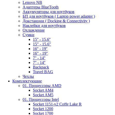
Lenovo NB
Адаптеры BlueTooth
Аккумуляторы для ноутбуков
БП для ноутбуков ( Laptop power adapter )
Докстанции ( Docking & Connectivity )
Наклейки для ноутбуков
Охлаждение
Сумки
15'' - 15.6''
15" - 15.6"
16'' - 19''
16" - 19"
7'' - 14''
7'' - 14''
Backpack
Travel BAG
Чехлы
Комплектующие
01. Процессоры AMD
Socket AM4
Socket AM5
01. Процессоры Intel
Socket 1151-v2 Coffe Lake R
Socket 1200
Socket 1700