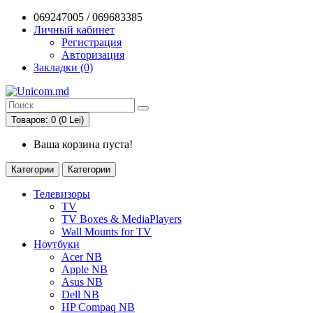
069247005 / 069683385
Личный кабинет
Регистрация
Авторизация
Закладки (0)
Товаров: 0 (0 Lei)
Ваша корзина пуста!
Категории
Категории
Телевизоры
TV
TV Boxes & MediaPlayers
Wall Mounts for TV
Ноутбуки
Acer NB
Apple NB
Asus NB
Dell NB
HP Compaq NB