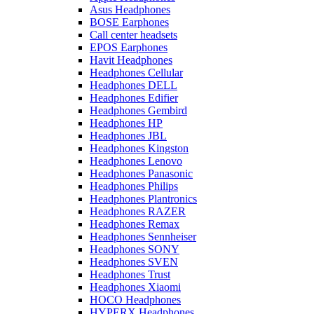
Asus Headphones
BOSE Earphones
Call center headsets
EPOS Earphones
Havit Headphones
Headphones Cellular
Headphones DELL
Headphones Edifier
Headphones Gembird
Headphones HP
Headphones JBL
Headphones Kingston
Headphones Lenovo
Headphones Panasonic
Headphones Philips
Headphones Plantronics
Headphones RAZER
Headphones Remax
Headphones Sennheiser
Headphones SONY
Headphones SVEN
Headphones Trust
Headphones Xiaomi
HOCO Headphones
HYPERX Headphones