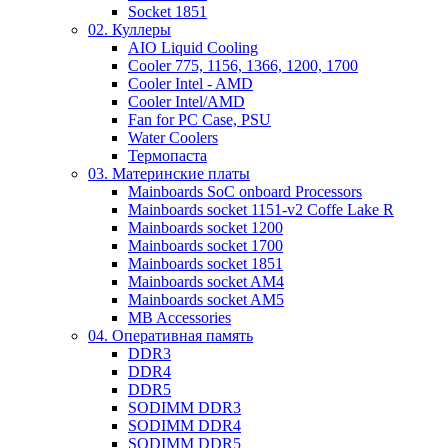
Socket 1851
02. Куллеры
AIO Liquid Cooling
Cooler 775, 1156, 1366, 1200, 1700
Cooler Intel - AMD
Cooler Intel/AMD
Fan for PC Case, PSU
Water Coolers
Термопаста
03. Материнские платы
Mainboards SoC onboard Processors
Mainboards socket 1151-v2 Coffe Lake R
Mainboards socket 1200
Mainboards socket 1700
Mainboards socket 1851
Mainboards socket AM4
Mainboards socket AM5
MB Accessories
04. Оперативная память
DDR3
DDR4
DDR5
SODIMM DDR3
SODIMM DDR4
SODIMM DDR5