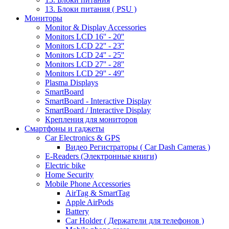
13. Блоки питания ( PSU )
Мониторы
Monitor & Display Accessories
Monitors LCD 16'' - 20''
Monitors LCD 22'' - 23''
Monitors LCD 24'' - 25''
Monitors LCD 27'' - 28''
Monitors LCD 29'' - 49''
Plasma Displays
SmartBoard
SmartBoard - Interactive Display
SmartBoard / Interactive Display
Крепления для мониторов
Смартфоны и гаджеты
Car Electronics & GPS
Видео Регистраторы ( Car Dash Cameras )
E-Readers (Электронные книги)
Electric bike
Home Security
Mobile Phone Accessories
AirTag & SmartTag
Apple AirPods
Battery
Car Holder ( Держатели для телефонов )