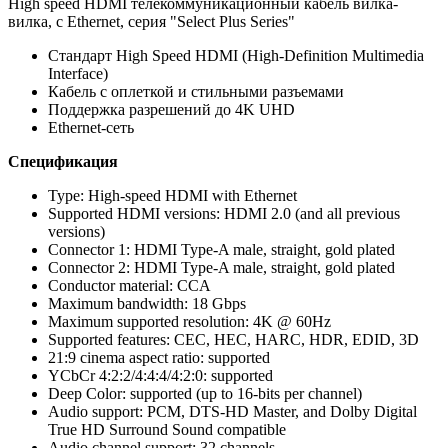
High speed HDMI телекоммуникационный кабель вилка-
вилка, с Ethernet, серия "Select Plus Series"
Стандарт High Speed HDMI (High-Definition Multimedia
Interface)
Кабель с оплеткой и стильными разъемами
Поддержка разрешений до 4K UHD
Ethernet-сеть
Спецификация
Type: High-speed HDMI with Ethernet
Supported HDMI versions: HDMI 2.0 (and all previous
versions)
Connector 1: HDMI Type-A male, straight, gold plated
Connector 2: HDMI Type-A male, straight, gold plated
Conductor material: CCA
Maximum bandwidth: 18 Gbps
Maximum supported resolution: 4K @ 60Hz
Supported features: CEC, HEC, HARC, HDR, EDID, 3D
21:9 cinema aspect ratio: supported
YCbCr 4:2:2/4:4:4/4:2:0: supported
Deep Color: supported (up to 16-bits per channel)
Audio support: PCM, DTS-HD Master, and Dolby Digital
True HD Surround Sound compatible
Audio channel support: 32 channels