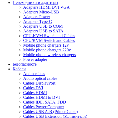
Переходники и адаптеры
Adapters HDMI DVI VGA
Adapters Micro-USB
Adapters Power
Adapters Type-C
Adapters USB to COM
Adapters USB to SATA
CPU-KVM Switch and Cables
CPU/KVM Switch and Cables
Mobile phone chargers 12v
Mobile phone chargers 220v
Mobile phone wireless chargers
Power adapter
Безопасность
Кабели
Audio cables
Audio optical cables
Cables DisplayPort
Cables DVI
Cables HDMI
Cables HDMI to DVI
Cables IDE, SATA, FDD
Cables Power Computer
Cables USB A-B (Printer Cable)
Cables USB Extension (Удлинители)