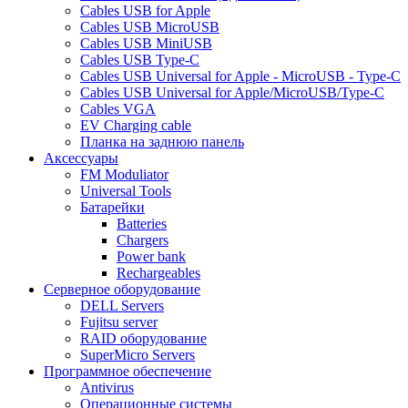
Cables USB for Apple
Cables USB MicroUSB
Cables USB MiniUSB
Cables USB Type-C
Cables USB Universal for Apple - MicroUSB - Type-C
Cables USB Universal for Apple/MicroUSB/Type-C
Cables VGA
EV Charging cable
Планка на заднюю панель
Аксессуары
FM Moduliator
Universal Tools
Батарейки
Batteries
Chargers
Power bank
Rechargeables
Серверное оборудование
DELL Servers
Fujitsu server
RAID оборудование
SuperMicro Servers
Программное обеспечение
Antivirus
Операционные системы