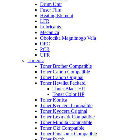
Drum Unit
Fuser Film
Heating Element
LFR
Lubricants
Mecanica
Obolocika Magnitnogo Vala
OPC
PCR
UFR
Тонеры
Toner Brother Compatible
Toner Canon Compatible
Toner Canon Original
Toner Hewllet Packard
Toner Black HP
Toner Color HP
Toner Konica
Toner Kyocera Compaible
Toner Kyocera Original
Toner Lexmark Compatible
Toner Minolta Compatible
Toner Oki Compatible
Toner Panasonic Compatible
Toner Ricoh