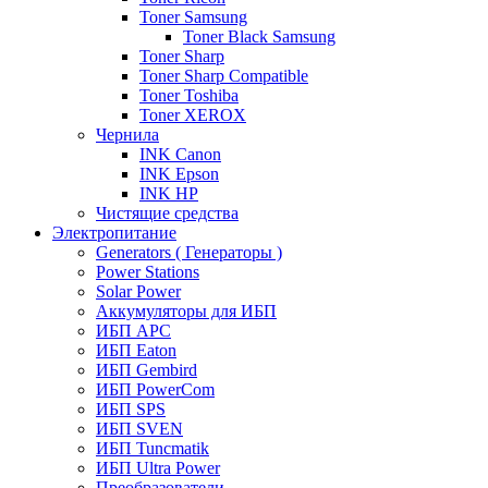
Toner Samsung
Toner Black Samsung
Toner Sharp
Toner Sharp Compatible
Toner Toshiba
Toner XEROX
Чернила
INK Canon
INK Epson
INK HP
Чистящие средства
Электропитание
Generators ( Генераторы )
Power Stations
Solar Power
Аккумуляторы для ИБП
ИБП APC
ИБП Eaton
ИБП Gembird
ИБП PowerCom
ИБП SPS
ИБП SVEN
ИБП Tuncmatik
ИБП Ultra Power
Преобразователи