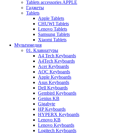
Tablets accessories APPLE
Гаджеты
Tablets
Apple Tablets
CHUWI Tablets
Lenovo Tablets
Samsung Tablets
Xiaomi Tablets
Мультимедия
01. Клавиатуры
A4 Tech Keyboards
A4Tech Keyboards
Acer Keyboards
AOC Keyboards
Apple Keyboards
Asus Keyboards
Dell Keyboards
Gembird Keyboards
Genius KB
Gigabyte
HP Keyboards
HYPERX Keyboards
Lenovo KB
Lenovo Keyboards
Logitech Keyboards