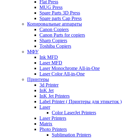
Flat Press
MUG Press
Spare Parts 3D Press
Spare parts Cap Press
Копировальные аппараты
Canon Copiers
Canon Parts for copiers
Sharp Copiers
Toshiba Copiers
МФУ
Ink MFD
Laser MFD
Laser Monochrome All-in-One
Laser Color All-in-One
Принтеры
3d Printer
InK Jet
InK Jet Printers
Label Printer ( Принтеры для этикеток )
Laser
Color LaserJet Printers
Laser Printers
Matrix
Photo Printers
Sublimation Printers