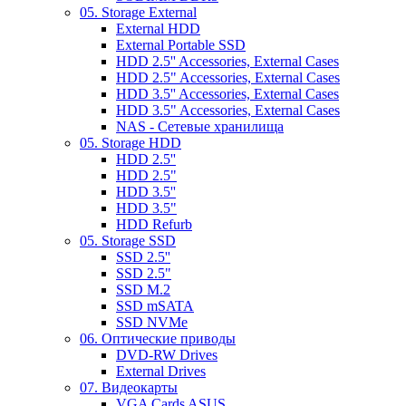
05. Storage External
External HDD
External Portable SSD
HDD 2.5'' Accessories, External Cases
HDD 2.5" Accessories, External Cases
HDD 3.5'' Accessories, External Cases
HDD 3.5" Accessories, External Cases
NAS - Сетевые хранилища
05. Storage HDD
HDD 2.5''
HDD 2.5"
HDD 3.5''
HDD 3.5"
HDD Refurb
05. Storage SSD
SSD 2.5''
SSD 2.5"
SSD M.2
SSD mSATA
SSD NVMe
06. Оптические приводы
DVD-RW Drives
External Drives
07. Видеокарты
VGA Cards ASUS