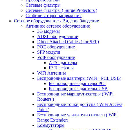
Сетевые фильтры
Сетевые фильтры ( Surge Protectors )
Стабилизаторы напряжения
Сетевое оборудование - Видеонаблюдение
Активное сетевое оборудование
3G модемы
ADSL оборудование
Direct Attached Cables ( for SFP)
POE оборудование
SFP модули
VoIP оборудование
ATA адаптеры
IP Телефоны
WiFi Антенны
Беспроводные адаптеры (WiFi - PCI, USB)
Беспроводные адаптеры PCI
Беспроводные адаптеры USB
Беспроводные маршрутизаторы ( WiFi
Routers )
Беспроводные точки доступа ( WiFi Access
Point )
Беспроводные усилители сигнала ( WiFi
Range Extender)
Коммутаторы