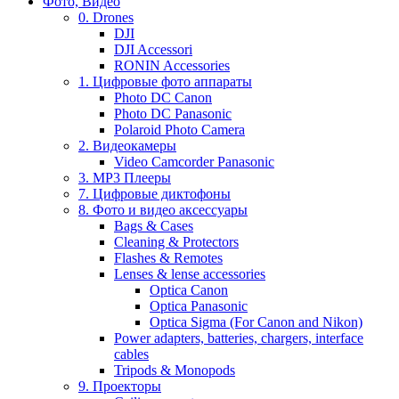
Фото, Видео
0. Drones
DJI
DJI Accessori
RONIN Accessories
1. Цифровые фото аппараты
Photo DC Canon
Photo DC Panasonic
Polaroid Photo Camera
2. Видеокамеры
Video Camcorder Panasonic
3. MP3 Плееры
7. Цифровые диктофоны
8. Фото и видео аксессуары
Bags & Cases
Cleaning & Protectors
Flashes & Remotes
Lenses & lense accessories
Optica Canon
Optica Panasonic
Optica Sigma (For Canon and Nikon)
Power adapters, batteries, chargers, interface
cables
Tripods & Monopods
9. Проекторы