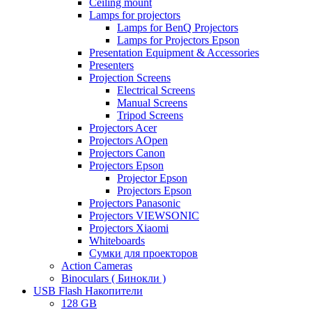
Ceiling mount
Lamps for projectors
Lamps for BenQ Projectors
Lamps for Projectors Epson
Presentation Equipment & Accessories
Presenters
Projection Screens
Electrical Screens
Manual Screens
Tripod Screens
Projectors Acer
Projectors AOpen
Projectors Canon
Projectors Epson
Projector Epson
Projectors Epson
Projectors Panasonic
Projectors VIEWSONIC
Projectors Xiaomi
Whiteboards
Сумки для проекторов
Action Cameras
Binoculars ( Бинокли )
USB Flash Накопители
128 GB