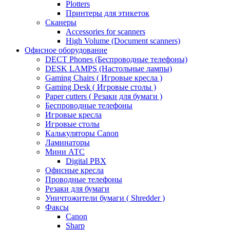
Plotters
Принтеры для этикеток
Сканеры
Accessories for scanners
High Volume (Document scanners)
Офисное оборудование
DECT Phones (Беспроводные телефоны)
DESK LAMPS (Настольные лампы)
Gaming Chairs ( Игровые кресла )
Gaming Desk ( Игровые столы )
Paper cutters ( Резаки для бумаги )
Беспроводные телефоны
Игровые кресла
Игровые столы
Калькуляторы Canon
Ламинаторы
Мини АТС
Digital PBX
Офисные кресла
Проводные телефоны
Резаки для бумаги
Уничтожители бумаги ( Shredder )
Факсы
Canon
Sharp