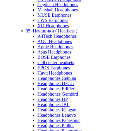
Logitech Headphones
Marshall Headphones
MUSE Earphones
TWS Earphones
XO Headphones
05. Наушники ( Headsets )
A4Tech Headphones
AOC Headphones
Apple Headphones
Asus Headphones
BOSE Earphones
Call center headsets
EPOS Earphones
Havit Headphones
Headphones Cellular
Headphones DELL
Headphones Edifier
Headphones Gembird
Headphones HP
Headphones JBL
Headphones Kingston
Headphones Lenovo
Headphones Panasonic
Headphones Philips
Headphones Plantronics