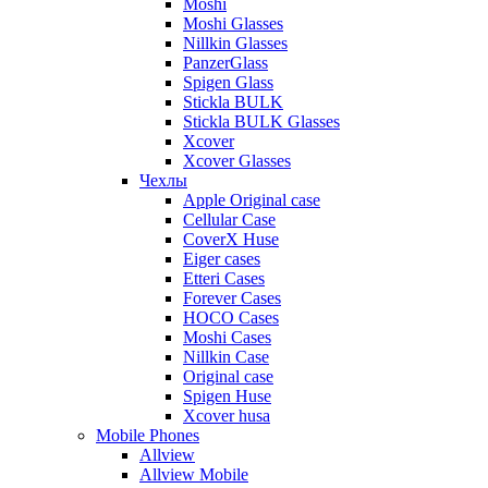
Moshi
Moshi Glasses
Nillkin Glasses
PanzerGlass
Spigen Glass
Stickla BULK
Stickla BULK Glasses
Xcover
Xcover Glasses
Чехлы
Apple Original case
Cellular Case
CoverX Huse
Eiger cases
Etteri Cases
Forever Cases
HOCO Cases
Moshi Cases
Nillkin Case
Original case
Spigen Huse
Xcover husa
Mobile Phones
Allview
Allview Mobile