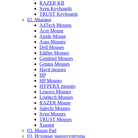
RAZER KB
Sven Keyboards
TRUST Keyboards
02. Мышки
A4Tech Mouses
Acer Mouse
Apple Mouse
Asus Mouses
Dell Mouses
Edifier Mouses
Gembird Mouses
Genius Mouses
Havit mouses
HP
HP Mouses
HYPERX mouses
Lenovo Mouses
Logitech Mouses
RAZER Mouse
Satechi Mouses
Sven Mouses
TRUST Mouses
Xiaomi
03. Mouse Pad
03. Игровые манипуляторы