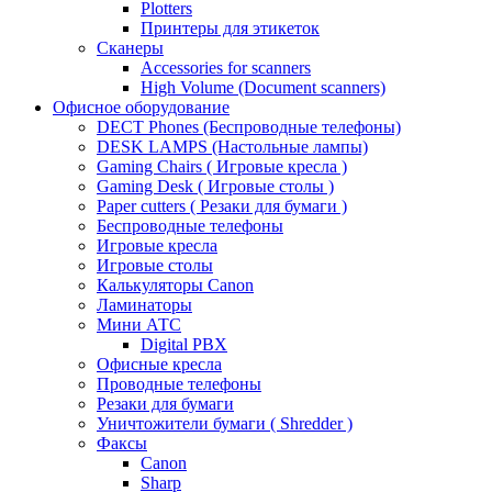
Plotters
Принтеры для этикеток
Сканеры
Accessories for scanners
High Volume (Document scanners)
Офисное оборудование
DECT Phones (Беспроводные телефоны)
DESK LAMPS (Настольные лампы)
Gaming Chairs ( Игровые кресла )
Gaming Desk ( Игровые столы )
Paper cutters ( Резаки для бумаги )
Беспроводные телефоны
Игровые кресла
Игровые столы
Калькуляторы Canon
Ламинаторы
Мини АТС
Digital PBX
Офисные кресла
Проводные телефоны
Резаки для бумаги
Уничтожители бумаги ( Shredder )
Факсы
Canon
Sharp