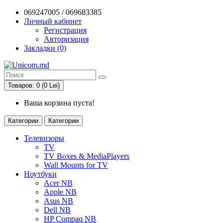
069247005 / 069683385
Личный кабинет
Регистрация
Авторизация
Закладки (0)
Товаров: 0 (0 Lei)
Ваша корзина пуста!
Категории
Категории
Телевизоры
TV
TV Boxes & MediaPlayers
Wall Mounts for TV
Ноутбуки
Acer NB
Apple NB
Asus NB
Dell NB
HP Compaq NB