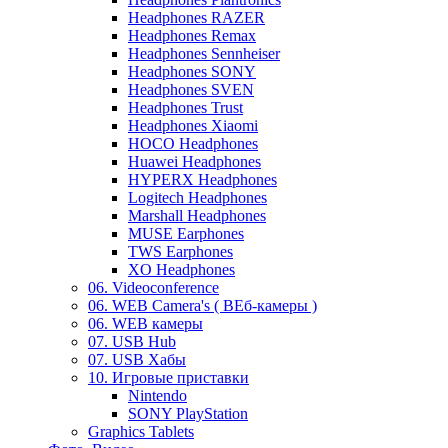
Headphones RAZER
Headphones Remax
Headphones Sennheiser
Headphones SONY
Headphones SVEN
Headphones Trust
Headphones Xiaomi
HOCO Headphones
Huawei Headphones
HYPERX Headphones
Logitech Headphones
Marshall Headphones
MUSE Earphones
TWS Earphones
XO Headphones
06. Videoconference
06. WEB Camera's ( ВЕб-камеры )
06. WEB камеры
07. USB Hub
07. USB Хабы
10. Игровые приставки
Nintendo
SONY PlayStation
Graphics Tablets