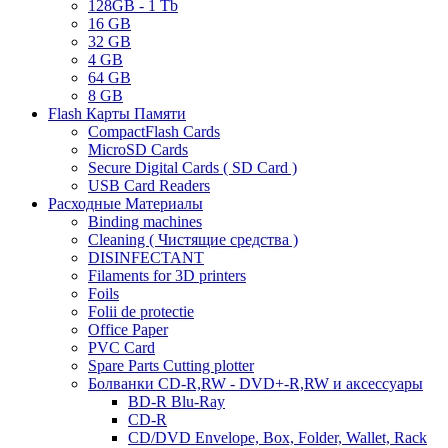
128GB - 1 Tb
16 GB
32 GB
4 GB
64 GB
8 GB
Flash Карты Памяти
CompactFlash Cards
MicroSD Cards
Secure Digital Cards ( SD Card )
USB Card Readers
Расходные Материалы
Binding machines
Cleaning ( Чистящие средства )
DISINFECTANT
Filaments for 3D printers
Foils
Folii de protectie
Office Paper
PVC Card
Spare Parts Cutting plotter
Болванки CD-R,RW - DVD+-R,RW и аксессуары
BD-R Blu-Ray
CD-R
CD/DVD Envelope, Box, Folder, Wallet, Rack