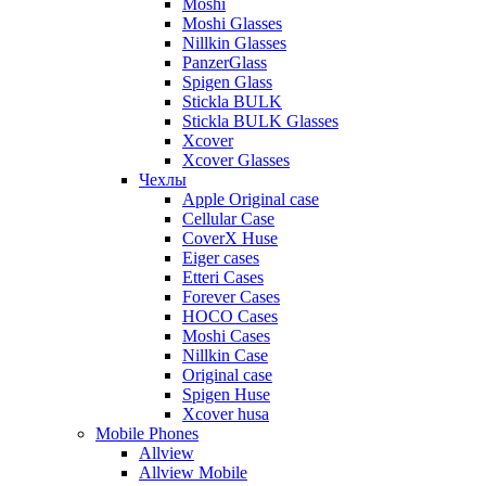
Moshi
Moshi Glasses
Nillkin Glasses
PanzerGlass
Spigen Glass
Stickla BULK
Stickla BULK Glasses
Xcover
Xcover Glasses
Чехлы
Apple Original case
Cellular Case
CoverX Huse
Eiger cases
Etteri Cases
Forever Cases
HOCO Cases
Moshi Cases
Nillkin Case
Original case
Spigen Huse
Xcover husa
Mobile Phones
Allview
Allview Mobile