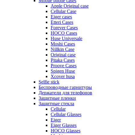
Mobile phone cases
Apple Original case
Cellular Case
Eiger cases
Etteri Cases
Forever Cases
HOCO Cases
Huse Universale
Moshi Cases
Nillkin Case
Original case
Pitaka Cases
Proove Cases
Spigen Huse
Xcover husa
Selfie stick
Беспроводные гарнитуры
Держатели для телефонов
Защитные пленки
Защитные стекла
Cellular
Cellular Glasses
Eiger
Eiger Glasses
HOCO Glasses