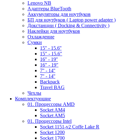
Lenovo NB
Адаптеры BlueTooth
Аккумуляторы для ноутбуков
БП для ноутбуков ( Laptop power adapter )
Докстанции ( Docking & Connectivity )
Наклейки для ноутбуков
Охлаждение
Сумки
15'' - 15.6''
15" - 15.6"
16'' - 19''
16" - 19"
7'' - 14''
7'' - 14''
Backpack
Travel BAG
Чехлы
Комплектующие
01. Процессоры AMD
Socket AM4
Socket AM5
01. Процессоры Intel
Socket 1151-v2 Coffe Lake R
Socket 1200
Socket 1700