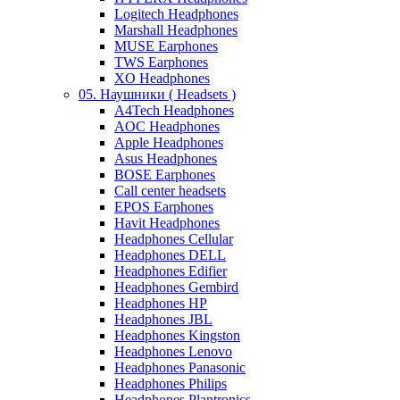
Logitech Headphones
Marshall Headphones
MUSE Earphones
TWS Earphones
XO Headphones
05. Наушники ( Headsets )
A4Tech Headphones
AOC Headphones
Apple Headphones
Asus Headphones
BOSE Earphones
Call center headsets
EPOS Earphones
Havit Headphones
Headphones Cellular
Headphones DELL
Headphones Edifier
Headphones Gembird
Headphones HP
Headphones JBL
Headphones Kingston
Headphones Lenovo
Headphones Panasonic
Headphones Philips
Headphones Plantronics