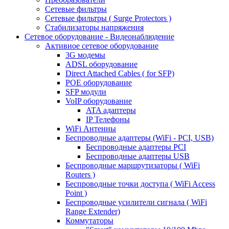
Сетевые фильтры
Сетевые фильтры ( Surge Protectors )
Стабилизаторы напряжения
Сетевое оборудование - Видеонаблюдение
Активное сетевое оборудование
3G модемы
ADSL оборудование
Direct Attached Cables ( for SFP)
POE оборудование
SFP модули
VoIP оборудование
ATA адаптеры
IP Телефоны
WiFi Антенны
Беспроводные адаптеры (WiFi - PCI, USB)
Беспроводные адаптеры PCI
Беспроводные адаптеры USB
Беспроводные маршрутизаторы ( WiFi
Routers )
Беспроводные точки доступа ( WiFi Access
Point )
Беспроводные усилители сигнала ( WiFi
Range Extender)
Коммутаторы