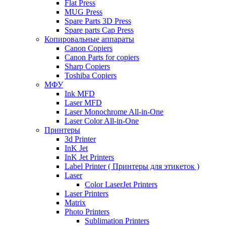
Flat Press
MUG Press
Spare Parts 3D Press
Spare parts Cap Press
Копировальные аппараты
Canon Copiers
Canon Parts for copiers
Sharp Copiers
Toshiba Copiers
МФУ
Ink MFD
Laser MFD
Laser Monochrome All-in-One
Laser Color All-in-One
Принтеры
3d Printer
InK Jet
InK Jet Printers
Label Printer ( Принтеры для этикеток )
Laser
Color LaserJet Printers
Laser Printers
Matrix
Photo Printers
Sublimation Printers