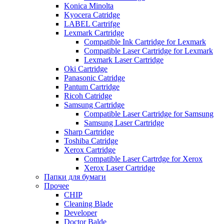
Konica Minolta
Kyocera Catridge
LABEL Cartrifge
Lexmark Cartridge
Compatible Ink Cartridge for Lexmark
Compatible Laser Cartridge for Lexmark
Lexmark Laser Cartridge
Oki Cartridge
Panasonic Catridge
Pantum Cartridge
Ricoh Catridge
Samsung Cartridge
Compatible Laser Cartridge for Samsung
Samsung Laser Cartridge
Sharp Cartridge
Toshiba Catridge
Xerox Cartridge
Compatible Laser Cartrdge for Xerox
Xerox Laser Cartridge
Папки для бумаги
Прочее
CHIP
Cleaning Blade
Developer
Doctor Balde