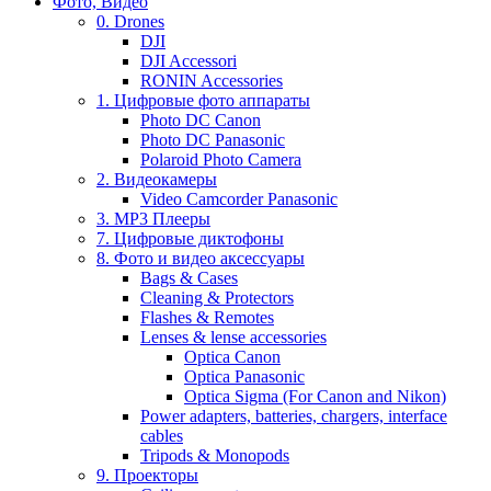
Фото, Видео
0. Drones
DJI
DJI Accessori
RONIN Accessories
1. Цифровые фото аппараты
Photo DC Canon
Photo DC Panasonic
Polaroid Photo Camera
2. Видеокамеры
Video Camcorder Panasonic
3. MP3 Плееры
7. Цифровые диктофоны
8. Фото и видео аксессуары
Bags & Cases
Cleaning & Protectors
Flashes & Remotes
Lenses & lense accessories
Optica Canon
Optica Panasonic
Optica Sigma (For Canon and Nikon)
Power adapters, batteries, chargers, interface
cables
Tripods & Monopods
9. Проекторы