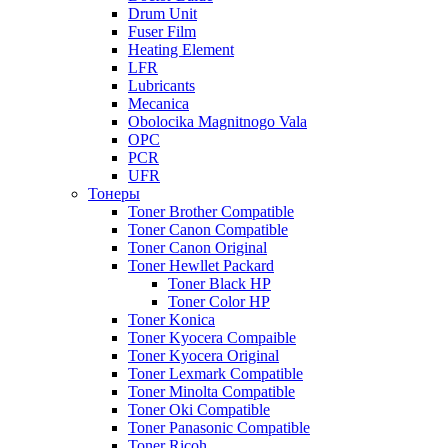
Drum Unit
Fuser Film
Heating Element
LFR
Lubricants
Mecanica
Obolocika Magnitnogo Vala
OPC
PCR
UFR
Тонеры
Toner Brother Compatible
Toner Canon Compatible
Toner Canon Original
Toner Hewllet Packard
Toner Black HP
Toner Color HP
Toner Konica
Toner Kyocera Compaible
Toner Kyocera Original
Toner Lexmark Compatible
Toner Minolta Compatible
Toner Oki Compatible
Toner Panasonic Compatible
Toner Ricoh