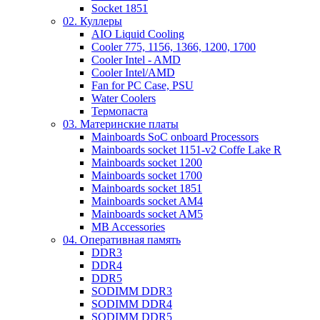
Socket 1851
02. Куллеры
AIO Liquid Cooling
Cooler 775, 1156, 1366, 1200, 1700
Cooler Intel - AMD
Cooler Intel/AMD
Fan for PC Case, PSU
Water Coolers
Термопаста
03. Материнские платы
Mainboards SoC onboard Processors
Mainboards socket 1151-v2 Coffe Lake R
Mainboards socket 1200
Mainboards socket 1700
Mainboards socket 1851
Mainboards socket AM4
Mainboards socket AM5
MB Accessories
04. Оперативная память
DDR3
DDR4
DDR5
SODIMM DDR3
SODIMM DDR4
SODIMM DDR5