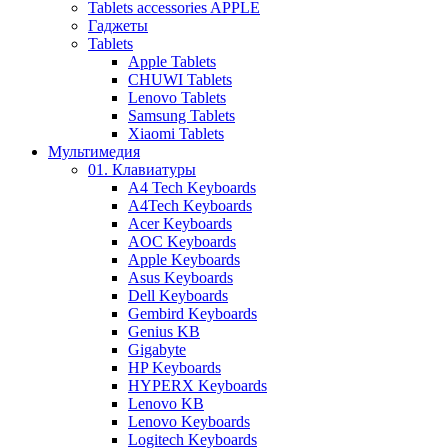
Tablets accessories APPLE
Гаджеты
Tablets
Apple Tablets
CHUWI Tablets
Lenovo Tablets
Samsung Tablets
Xiaomi Tablets
Мультимедия
01. Клавиатуры
A4 Tech Keyboards
A4Tech Keyboards
Acer Keyboards
AOC Keyboards
Apple Keyboards
Asus Keyboards
Dell Keyboards
Gembird Keyboards
Genius KB
Gigabyte
HP Keyboards
HYPERX Keyboards
Lenovo KB
Lenovo Keyboards
Logitech Keyboards