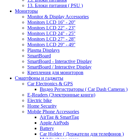
13. Блоки питания ( PSU )
Мониторы
Monitor & Display Accessories
Monitors LCD 16'' - 20''
Monitors LCD 22'' - 23''
Monitors LCD 24'' - 25''
Monitors LCD 27'' - 28''
Monitors LCD 29'' - 49''
Plasma Displays
SmartBoard
SmartBoard - Interactive Display
SmartBoard / Interactive Display
Крепления для мониторов
Смартфоны и гаджеты
Car Electronics & GPS
Видео Регистраторы ( Car Dash Cameras )
E-Readers (Электронные книги)
Electric bike
Home Security
Mobile Phone Accessories
AirTag & SmartTag
Apple AirPods
Battery
Car Holder ( Держатели для телефонов )