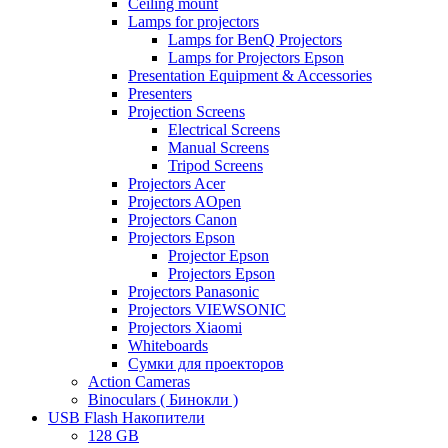
Ceiling mount
Lamps for projectors
Lamps for BenQ Projectors
Lamps for Projectors Epson
Presentation Equipment & Accessories
Presenters
Projection Screens
Electrical Screens
Manual Screens
Tripod Screens
Projectors Acer
Projectors AOpen
Projectors Canon
Projectors Epson
Projector Epson
Projectors Epson
Projectors Panasonic
Projectors VIEWSONIC
Projectors Xiaomi
Whiteboards
Сумки для проекторов
Action Cameras
Binoculars ( Бинокли )
USB Flash Накопители
128 GB