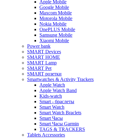
Apple Mobile
Google Mobile
Maxcom Mobile
Motorola Mobile
Nokia Mobile
OnePLUS Mobile
Samsung Mobile
Xiaomi Mobile
Power bank
SMART Devices
SMART HOME
SMART Lamp
SMART Pet
SMART розетки
Smartwatches & Activity Trackers
Apple Watch
Apple Watch Band
Kids-watch
Smart - браслеты
Smart Watch
Smart Watch Braclets
Smart Часы
Smart Часы Garmin
TAGS & TRACKERS
Tablets Accessories