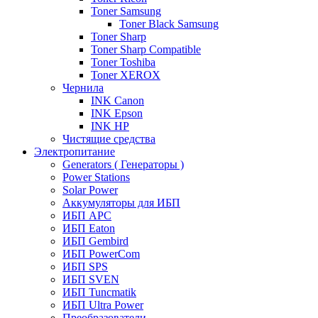
Toner Samsung
Toner Black Samsung
Toner Sharp
Toner Sharp Compatible
Toner Toshiba
Toner XEROX
Чернила
INK Canon
INK Epson
INK HP
Чистящие средства
Электропитание
Generators ( Генераторы )
Power Stations
Solar Power
Аккумуляторы для ИБП
ИБП APC
ИБП Eaton
ИБП Gembird
ИБП PowerCom
ИБП SPS
ИБП SVEN
ИБП Tuncmatik
ИБП Ultra Power
Преобразователи