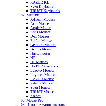
RAZER KB
Sven Keyboards
TRUST Keyboards
02. Мышки
A4Tech Mouses
Acer Mouse
Apple Mouse
Asus Mouses
Dell Mouses
Edifier Mouses
Gembird Mouses
Genius Mouses
Havit mouses
HP
HP Mouses
HYPERX mouses
Lenovo Mouses
Logitech Mouses
RAZER Mouse
Satechi Mouses
Sven Mouses
TRUST Mouses
Xiaomi
03. Mouse Pad
03. Игровые манипуляторы