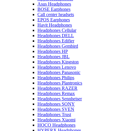
Asus Headphones
BOSE Earphones
Call center headsets
EPOS Earphones
Havit Headphones
Headphones Cellular
Headphones DELL
Headphones Edifier
Headphones Gembird
Headphones HP
Headphones JBL
Headphones Kingston
Headphones Lenovo
Headphones Panasonic
Headphones Philips
Headphones Plantronics
Headphones RAZER
Headphones Remax
Headphones Sennheiser
Headphones SONY
Headphones SVEN
Headphones Trust
Headphones Xiaomi
HOCO Headphones
HYPERX Headphones