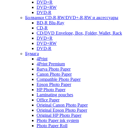
DVD+R
DVD+RW
DVD-R
Болванки CD-R,RW/DVD+-R,RW и аксессуары
BD-R Blu-Ray
CD-R
CD/DVD Envelope, Box, Folder, Wallet, Rack
DVD+R
DVD+RW
DVD-R
Бумага
4Print
4Print Premium
Barva Photo Paper
Canon Photo Paper
Compatible Photo Paper
Epson Photo Paper
HP Photo Paper
Laminating pouches
Office Paper
Original Canon Photo Paper
Original Epson Photo Paper
Original HP Photo Paper
Photo Paper ink system
Photo Paper Roll