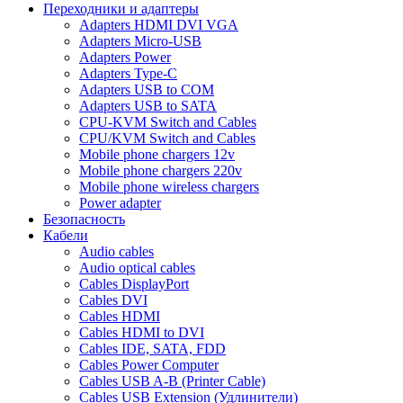
Переходники и адаптеры
Adapters HDMI DVI VGA
Adapters Micro-USB
Adapters Power
Adapters Type-C
Adapters USB to COM
Adapters USB to SATA
CPU-KVM Switch and Cables
CPU/KVM Switch and Cables
Mobile phone chargers 12v
Mobile phone chargers 220v
Mobile phone wireless chargers
Power adapter
Безопасность
Кабели
Audio cables
Audio optical cables
Cables DisplayPort
Cables DVI
Cables HDMI
Cables HDMI to DVI
Cables IDE, SATA, FDD
Cables Power Computer
Cables USB A-B (Printer Cable)
Cables USB Extension (Удлинители)