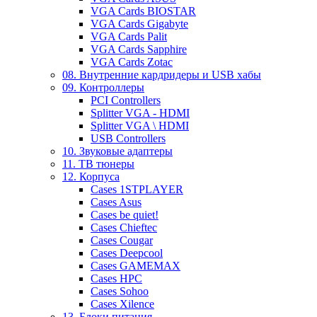
VGA Cards BIOSTAR
VGA Cards Gigabyte
VGA Cards Palit
VGA Cards Sapphire
VGA Cards Zotac
08. Внутренние кардридеры и USB хабы
09. Контроллеры
PCI Controllers
Splitter VGA - HDMI
Splitter VGA \ HDMI
USB Controllers
10. Звуковые адаптеры
11. ТВ тюнеры
12. Корпуса
Cases 1STPLAYER
Cases Asus
Cases be quiet!
Cases Chieftec
Cases Cougar
Cases Deepcool
Cases GAMEMAX
Cases HPC
Cases Sohoo
Cases Xilence
13. Блоки питания