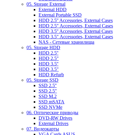
05. Storage External
External HDD
External Portable SSD
HDD 2.5'' Accessories, External Cases
HDD 2.5" Accessories, External Cases
HDD 3.5'' Accessories, External Cases
HDD 3.5" Accessories, External Cases
NAS - Сетевые хранилища
05. Storage HDD
HDD 2.5''
HDD 2.5"
HDD 3.5''
HDD 3.5"
HDD Refurb
05. Storage SSD
SSD 2.5''
SSD 2.5"
SSD M.2
SSD mSATA
SSD NVMe
06. Оптические приводы
DVD-RW Drives
External Drives
07. Видеокарты
VGA Cards ASUS