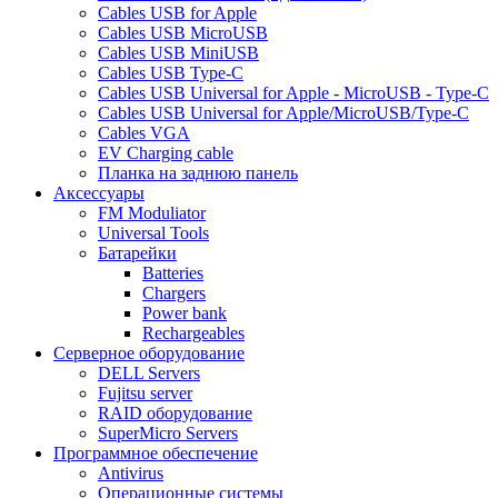
Cables USB for Apple
Cables USB MicroUSB
Cables USB MiniUSB
Cables USB Type-C
Cables USB Universal for Apple - MicroUSB - Type-C
Cables USB Universal for Apple/MicroUSB/Type-C
Cables VGA
EV Charging cable
Планка на заднюю панель
Аксессуары
FM Moduliator
Universal Tools
Батарейки
Batteries
Chargers
Power bank
Rechargeables
Серверное оборудование
DELL Servers
Fujitsu server
RAID оборудование
SuperMicro Servers
Программное обеспечение
Antivirus
Операционные системы