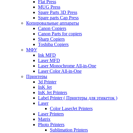
Flat Press
MUG Press
Spare Parts 3D Press
Spare parts Cap Press
Копировальные аппараты
Canon Copiers
Canon Parts for copiers
Sharp Copiers
Toshiba Copiers
МФУ
Ink MFD
Laser MFD
Laser Monochrome All-in-One
Laser Color All-in-One
Принтеры
3d Printer
InK Jet
InK Jet Printers
Label Printer ( Принтеры для этикеток )
Laser
Color LaserJet Printers
Laser Printers
Matrix
Photo Printers
Sublimation Printers