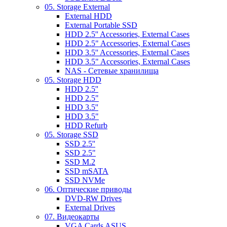
05. Storage External
External HDD
External Portable SSD
HDD 2.5'' Accessories, External Cases
HDD 2.5" Accessories, External Cases
HDD 3.5'' Accessories, External Cases
HDD 3.5" Accessories, External Cases
NAS - Сетевые хранилища
05. Storage HDD
HDD 2.5''
HDD 2.5"
HDD 3.5''
HDD 3.5"
HDD Refurb
05. Storage SSD
SSD 2.5''
SSD 2.5"
SSD M.2
SSD mSATA
SSD NVMe
06. Оптические приводы
DVD-RW Drives
External Drives
07. Видеокарты
VGA Cards ASUS