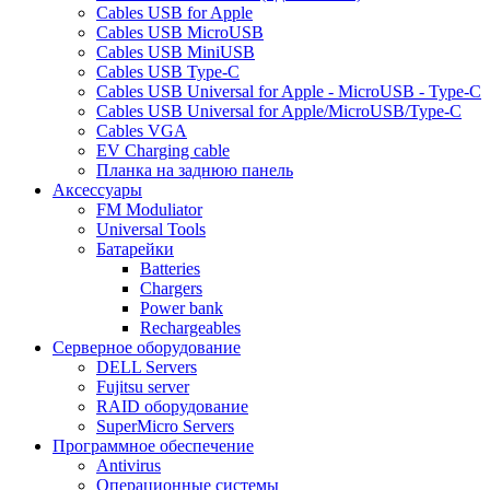
Cables USB for Apple
Cables USB MicroUSB
Cables USB MiniUSB
Cables USB Type-C
Cables USB Universal for Apple - MicroUSB - Type-C
Cables USB Universal for Apple/MicroUSB/Type-C
Cables VGA
EV Charging cable
Планка на заднюю панель
Аксессуары
FM Moduliator
Universal Tools
Батарейки
Batteries
Chargers
Power bank
Rechargeables
Серверное оборудование
DELL Servers
Fujitsu server
RAID оборудование
SuperMicro Servers
Программное обеспечение
Antivirus
Операционные системы