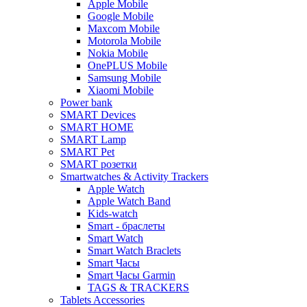
Apple Mobile
Google Mobile
Maxcom Mobile
Motorola Mobile
Nokia Mobile
OnePLUS Mobile
Samsung Mobile
Xiaomi Mobile
Power bank
SMART Devices
SMART HOME
SMART Lamp
SMART Pet
SMART розетки
Smartwatches & Activity Trackers
Apple Watch
Apple Watch Band
Kids-watch
Smart - браслеты
Smart Watch
Smart Watch Braclets
Smart Часы
Smart Часы Garmin
TAGS & TRACKERS
Tablets Accessories