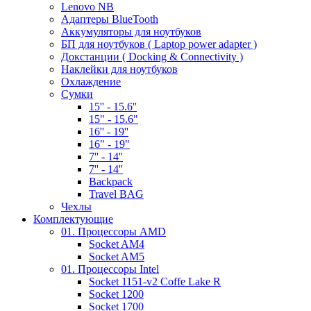
Lenovo NB
Адаптеры BlueTooth
Аккумуляторы для ноутбуков
БП для ноутбуков ( Laptop power adapter )
Докстанции ( Docking & Connectivity )
Наклейки для ноутбуков
Охлаждение
Сумки
15'' - 15.6''
15" - 15.6"
16'' - 19''
16" - 19"
7'' - 14''
7'' - 14''
Backpack
Travel BAG
Чехлы
Комплектующие
01. Процессоры AMD
Socket AM4
Socket AM5
01. Процессоры Intel
Socket 1151-v2 Coffe Lake R
Socket 1200
Socket 1700