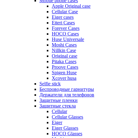
Mobile phone cases
Apple Original case
Cellular Case
Eiger cases
Etteri Cases
Forever Cases
HOCO Cases
Huse Universale
Moshi Cases
Nillkin Case
Original case
Pitaka Cases
Proove Cases
Spigen Huse
Xcover husa
Selfie stick
Беспроводные гарнитуры
Держатели для телефонов
Защитные пленки
Защитные стекла
Cellular
Cellular Glasses
Eiger
Eiger Glasses
HOCO Glasses