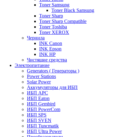
Toner Samsung
Toner Black Samsung
Toner Sharp
Toner Sharp Compatible
Toner Toshiba
Toner XEROX
Чернила
INK Canon
INK Epson
INK HP
Чистящие средства
Электропитание
Generators ( Генераторы )
Power Stations
Solar Power
Аккумуляторы для ИБП
ИБП APC
ИБП Eaton
ИБП Gembird
ИБП PowerCom
ИБП SPS
ИБП SVEN
ИБП Tuncmatik
ИБП Ultra Power
Преобразователи