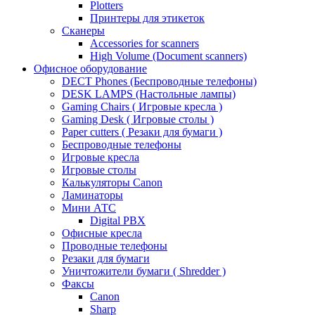
Plotters
Принтеры для этикеток
Сканеры
Accessories for scanners
High Volume (Document scanners)
Офисное оборудование
DECT Phones (Беспроводные телефоны)
DESK LAMPS (Настольные лампы)
Gaming Chairs ( Игровые кресла )
Gaming Desk ( Игровые столы )
Paper cutters ( Резаки для бумаги )
Беспроводные телефоны
Игровые кресла
Игровые столы
Калькуляторы Canon
Ламинаторы
Мини АТС
Digital PBX
Офисные кресла
Проводные телефоны
Резаки для бумаги
Уничтожители бумаги ( Shredder )
Факсы
Canon
Sharp