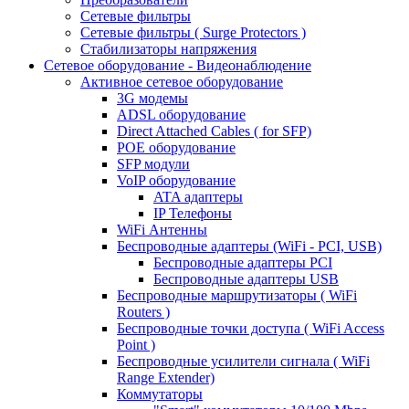
Сетевые фильтры
Сетевые фильтры ( Surge Protectors )
Стабилизаторы напряжения
Сетевое оборудование - Видеонаблюдение
Активное сетевое оборудование
3G модемы
ADSL оборудование
Direct Attached Cables ( for SFP)
POE оборудование
SFP модули
VoIP оборудование
ATA адаптеры
IP Телефоны
WiFi Антенны
Беспроводные адаптеры (WiFi - PCI, USB)
Беспроводные адаптеры PCI
Беспроводные адаптеры USB
Беспроводные маршрутизаторы ( WiFi
Routers )
Беспроводные точки доступа ( WiFi Access
Point )
Беспроводные усилители сигнала ( WiFi
Range Extender)
Коммутаторы