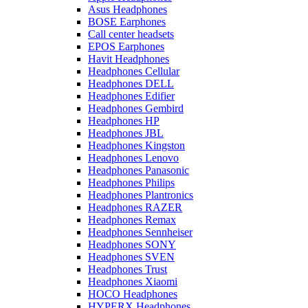
Asus Headphones
BOSE Earphones
Call center headsets
EPOS Earphones
Havit Headphones
Headphones Cellular
Headphones DELL
Headphones Edifier
Headphones Gembird
Headphones HP
Headphones JBL
Headphones Kingston
Headphones Lenovo
Headphones Panasonic
Headphones Philips
Headphones Plantronics
Headphones RAZER
Headphones Remax
Headphones Sennheiser
Headphones SONY
Headphones SVEN
Headphones Trust
Headphones Xiaomi
HOCO Headphones
HYPERX Headphones