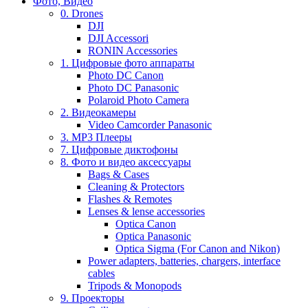
Фото, Видео
0. Drones
DJI
DJI Accessori
RONIN Accessories
1. Цифровые фото аппараты
Photo DC Canon
Photo DC Panasonic
Polaroid Photo Camera
2. Видеокамеры
Video Camcorder Panasonic
3. MP3 Плееры
7. Цифровые диктофоны
8. Фото и видео аксессуары
Bags & Cases
Cleaning & Protectors
Flashes & Remotes
Lenses & lense accessories
Optica Canon
Optica Panasonic
Optica Sigma (For Canon and Nikon)
Power adapters, batteries, chargers, interface
cables
Tripods & Monopods
9. Проекторы