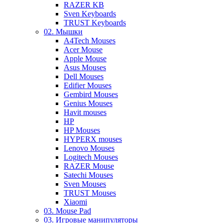
RAZER KB
Sven Keyboards
TRUST Keyboards
02. Мышки
A4Tech Mouses
Acer Mouse
Apple Mouse
Asus Mouses
Dell Mouses
Edifier Mouses
Gembird Mouses
Genius Mouses
Havit mouses
HP
HP Mouses
HYPERX mouses
Lenovo Mouses
Logitech Mouses
RAZER Mouse
Satechi Mouses
Sven Mouses
TRUST Mouses
Xiaomi
03. Mouse Pad
03. Игровые манипуляторы