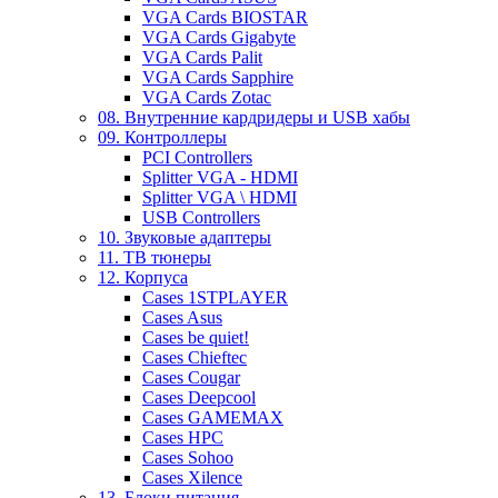
VGA Cards BIOSTAR
VGA Cards Gigabyte
VGA Cards Palit
VGA Cards Sapphire
VGA Cards Zotac
08. Внутренние кардридеры и USB хабы
09. Контроллеры
PCI Controllers
Splitter VGA - HDMI
Splitter VGA \ HDMI
USB Controllers
10. Звуковые адаптеры
11. ТВ тюнеры
12. Корпуса
Cases 1STPLAYER
Cases Asus
Cases be quiet!
Cases Chieftec
Cases Cougar
Cases Deepcool
Cases GAMEMAX
Cases HPC
Cases Sohoo
Cases Xilence
13. Блоки питания