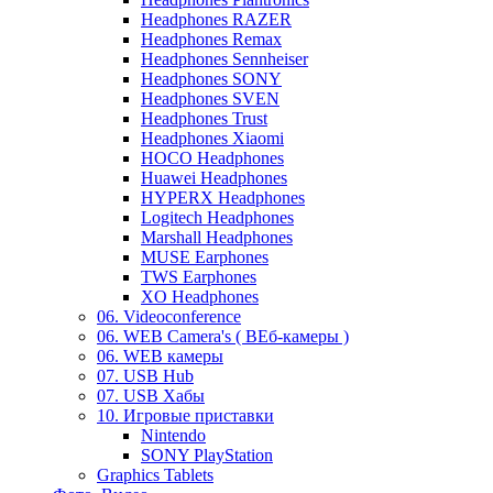
Headphones RAZER
Headphones Remax
Headphones Sennheiser
Headphones SONY
Headphones SVEN
Headphones Trust
Headphones Xiaomi
HOCO Headphones
Huawei Headphones
HYPERX Headphones
Logitech Headphones
Marshall Headphones
MUSE Earphones
TWS Earphones
XO Headphones
06. Videoconference
06. WEB Camera's ( ВЕб-камеры )
06. WEB камеры
07. USB Hub
07. USB Хабы
10. Игровые приставки
Nintendo
SONY PlayStation
Graphics Tablets