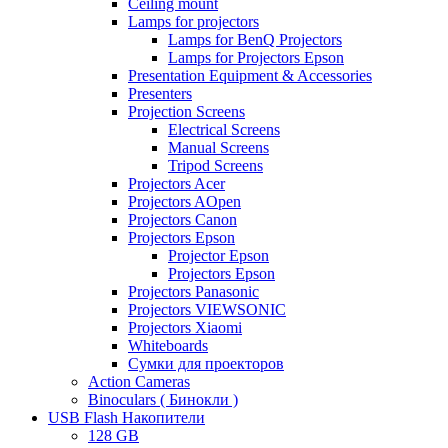
Ceiling mount
Lamps for projectors
Lamps for BenQ Projectors
Lamps for Projectors Epson
Presentation Equipment & Accessories
Presenters
Projection Screens
Electrical Screens
Manual Screens
Tripod Screens
Projectors Acer
Projectors AOpen
Projectors Canon
Projectors Epson
Projector Epson
Projectors Epson
Projectors Panasonic
Projectors VIEWSONIC
Projectors Xiaomi
Whiteboards
Сумки для проекторов
Action Cameras
Binoculars ( Бинокли )
USB Flash Накопители
128 GB