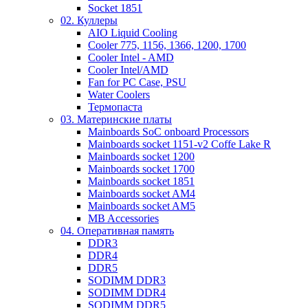
Socket 1851
02. Куллеры
AIO Liquid Cooling
Cooler 775, 1156, 1366, 1200, 1700
Cooler Intel - AMD
Cooler Intel/AMD
Fan for PC Case, PSU
Water Coolers
Термопаста
03. Материнские платы
Mainboards SoC onboard Processors
Mainboards socket 1151-v2 Coffe Lake R
Mainboards socket 1200
Mainboards socket 1700
Mainboards socket 1851
Mainboards socket AM4
Mainboards socket AM5
MB Accessories
04. Оперативная память
DDR3
DDR4
DDR5
SODIMM DDR3
SODIMM DDR4
SODIMM DDR5