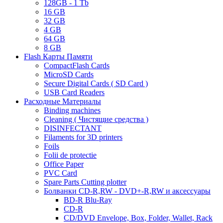
128GB - 1 Tb
16 GB
32 GB
4 GB
64 GB
8 GB
Flash Карты Памяти
CompactFlash Cards
MicroSD Cards
Secure Digital Cards ( SD Card )
USB Card Readers
Расходные Материалы
Binding machines
Cleaning ( Чистящие средства )
DISINFECTANT
Filaments for 3D printers
Foils
Folii de protectie
Office Paper
PVC Card
Spare Parts Cutting plotter
Болванки CD-R,RW - DVD+-R,RW и аксессуары
BD-R Blu-Ray
CD-R
CD/DVD Envelope, Box, Folder, Wallet, Rack