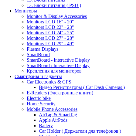
13. Блоки питания ( PSU )
Мониторы
Monitor & Display Accessories
Monitors LCD 16'' - 20''
Monitors LCD 22'' - 23''
Monitors LCD 24'' - 25''
Monitors LCD 27'' - 28''
Monitors LCD 29'' - 49''
Plasma Displays
SmartBoard
SmartBoard - Interactive Display
SmartBoard / Interactive Display
Крепления для мониторов
Смартфоны и гаджеты
Car Electronics & GPS
Видео Регистраторы ( Car Dash Cameras )
E-Readers (Электронные книги)
Electric bike
Home Security
Mobile Phone Accessories
AirTag & SmartTag
Apple AirPods
Battery
Car Holder ( Держатели для телефонов )