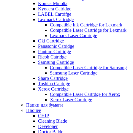
Konica Minolta
Kyocera Catridge
LABEL Cartrifge
Lexmark Cartridge
Compatible Ink Cartridge for Lexmark
Compatible Laser Cartridge for Lexmark
Lexmark Laser Cartridge
Oki Cartridge
Panasonic Catridge
Pantum Cartridge
Ricoh Catridge
Samsung Cartridge
Compatible Laser Cartridge for Samsung
Samsung Laser Cartridge
Sharp Cartridge
Toshiba Catridge
Xerox Cartridge
Compatible Laser Cartrdge for Xerox
Xerox Laser Cartridge
Папки для бумаги
Прочее
CHIP
Cleaning Blade
Developer
Doctor Balde