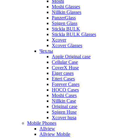
Moshi
Moshi Glasses
Nillkin Glasses
PanzerGlass
Spigen Glass
Stickla BULK
Stickla BULK Glasses
Xcover
Xcover Glasses
Чехлы
Apple Original case
Cellular Case
CoverX Huse
Eiger cases
Etteri Cases
Forever Cases
HOCO Cases
Moshi Cases
Nillkin Case
Original case
Spigen Huse
Xcover husa
Mobile Phones
Allview
Allview Mobile