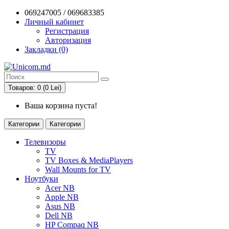
069247005 / 069683385
Личный кабинет
Регистрация
Авторизация
Закладки (0)
Товаров: 0 (0 Lei)
Ваша корзина пуста!
Категории
Категории
Телевизоры
TV
TV Boxes & MediaPlayers
Wall Mounts for TV
Ноутбуки
Acer NB
Apple NB
Asus NB
Dell NB
HP Compaq NB