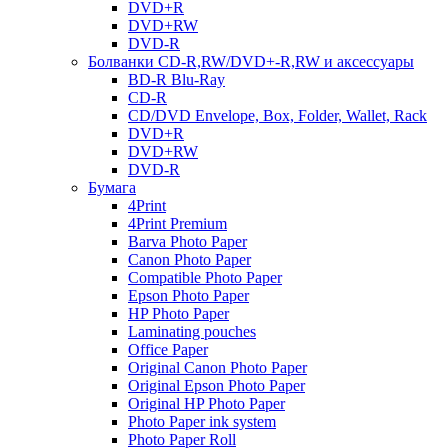
DVD+R
DVD+RW
DVD-R
Болванки CD-R,RW/DVD+-R,RW и аксессуары
BD-R Blu-Ray
CD-R
CD/DVD Envelope, Box, Folder, Wallet, Rack
DVD+R
DVD+RW
DVD-R
Бумага
4Print
4Print Premium
Barva Photo Paper
Canon Photo Paper
Compatible Photo Paper
Epson Photo Paper
HP Photo Paper
Laminating pouches
Office Paper
Original Canon Photo Paper
Original Epson Photo Paper
Original HP Photo Paper
Photo Paper ink system
Photo Paper Roll