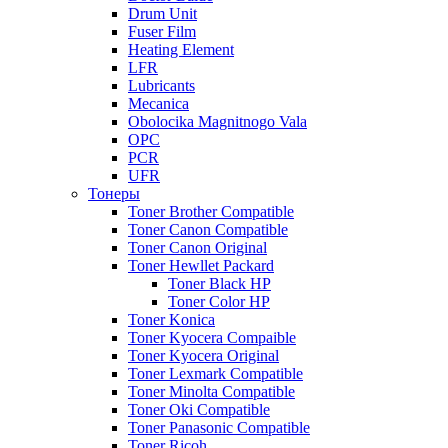
Drum Unit
Fuser Film
Heating Element
LFR
Lubricants
Mecanica
Obolocika Magnitnogo Vala
OPC
PCR
UFR
Тонеры
Toner Brother Compatible
Toner Canon Compatible
Toner Canon Original
Toner Hewllet Packard
Toner Black HP
Toner Color HP
Toner Konica
Toner Kyocera Compaible
Toner Kyocera Original
Toner Lexmark Compatible
Toner Minolta Compatible
Toner Oki Compatible
Toner Panasonic Compatible
Toner Ricoh