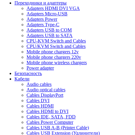
Переходники и адаптеры
Adapters HDMI DVI VGA
Adapters Micro-USB
Adapters Power
Adapters Type-C
Adapters USB to COM
Adapters USB to SATA
CPU-KVM Switch and Cables
CPU/KVM Switch and Cables
Mobile phone chargers 12v
Mobile phone chargers 220v
Mobile phone wireless chargers
Power adapter
Безопасность
Кабели
Audio cables
Audio optical cables
Cables DisplayPort
Cables DVI
Cables HDMI
Cables HDMI to DVI
Cables IDE, SATA, FDD
Cables Power Computer
Cables USB A-B (Printer Cable)
Cables USB Extension (Удлинители)