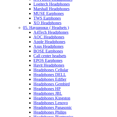
Logitech Headphones
Marshall Headphones
MUSE Earphones
TWS Earphones
XO Headphones
05. Наушники ( Headsets )
A4Tech Headphones
AOC Headphones
Apple Headphones
Asus Headphones
BOSE Earphones
Call center headsets
EPOS Earphones
Havit Headphones
Headphones Cellular
Headphones DELL
Headphones Edifier
Headphones Gembird
Headphones HP
Headphones JBL
Headphones Kingston
Headphones Lenovo
Headphones Panasonic
Headphones Philips
Headphones Plantronics