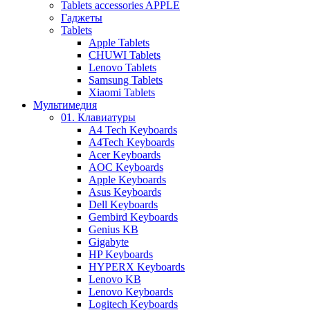
Tablets accessories APPLE
Гаджеты
Tablets
Apple Tablets
CHUWI Tablets
Lenovo Tablets
Samsung Tablets
Xiaomi Tablets
Мультимедия
01. Клавиатуры
A4 Tech Keyboards
A4Tech Keyboards
Acer Keyboards
AOC Keyboards
Apple Keyboards
Asus Keyboards
Dell Keyboards
Gembird Keyboards
Genius KB
Gigabyte
HP Keyboards
HYPERX Keyboards
Lenovo KB
Lenovo Keyboards
Logitech Keyboards