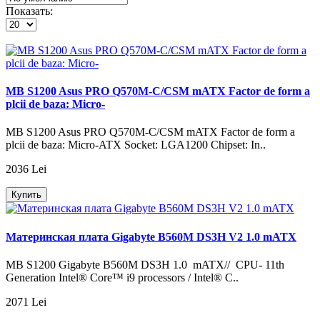
Показать:
MB S1200 Asus PRO Q570M-C/CSM mATX Factor de form a
plcii de baza: Micro-
MB S1200 Asus PRO Q570M-C/CSM mATX Factor de form a
plcii de baza: Micro-ATX Socket: LGA1200 Chipset: In..
2036 Lei
Купить
Материнская плата Gigabyte B560M DS3H V2 1.0 mATX
MB S1200 Gigabyte B560M DS3H 1.0 mATX// CPU- 11th
Generation Intel® Core™ i9 processors / Intel® C..
2071 Lei