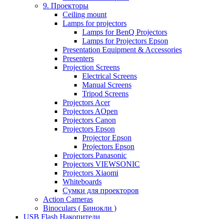
9. Проекторы
Ceiling mount
Lamps for projectors
Lamps for BenQ Projectors
Lamps for Projectors Epson
Presentation Equipment & Accessories
Presenters
Projection Screens
Electrical Screens
Manual Screens
Tripod Screens
Projectors Acer
Projectors AOpen
Projectors Canon
Projectors Epson
Projector Epson
Projectors Epson
Projectors Panasonic
Projectors VIEWSONIC
Projectors Xiaomi
Whiteboards
Сумки для проекторов
Action Cameras
Binoculars ( Бинокли )
USB Flash Накопители