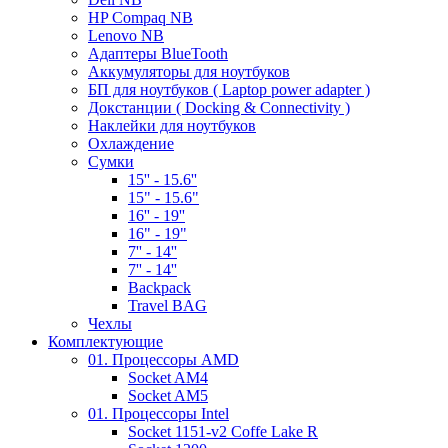
HP Compaq NB
Lenovo NB
Адаптеры BlueTooth
Аккумуляторы для ноутбуков
БП для ноутбуков ( Laptop power adapter )
Докстанции ( Docking & Connectivity )
Наклейки для ноутбуков
Охлаждение
Сумки
15'' - 15.6''
15" - 15.6"
16'' - 19''
16" - 19"
7'' - 14''
7'' - 14''
Backpack
Travel BAG
Чехлы
Комплектующие
01. Процессоры AMD
Socket AM4
Socket AM5
01. Процессоры Intel
Socket 1151-v2 Coffe Lake R