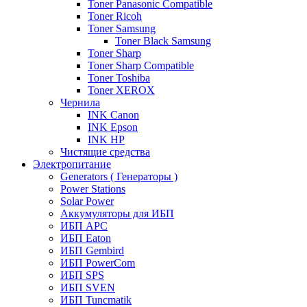
Toner Panasonic Compatible
Toner Ricoh
Toner Samsung
Toner Black Samsung
Toner Sharp
Toner Sharp Compatible
Toner Toshiba
Toner XEROX
Чернила
INK Canon
INK Epson
INK HP
Чистящие средства
Электропитание
Generators ( Генераторы )
Power Stations
Solar Power
Аккумуляторы для ИБП
ИБП APC
ИБП Eaton
ИБП Gembird
ИБП PowerCom
ИБП SPS
ИБП SVEN
ИБП Tuncmatik