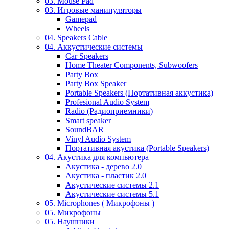
03. Mouse Pad
03. Игровые манипуляторы
Gamepad
Wheels
04. Speakers Cable
04. Аккустические системы
Car Speakers
Home Theater Components, Subwoofers
Party Box
Party Box Speaker
Portable Speakers (Портативная аккустика)
Profesional Audio System
Radio (Радиоприемники)
Smart speaker
SoundBAR
Vinyl Audio System
Портативная акустика (Portable Speakers)
04. Акустика для компьютера
Акустика - дерево 2.0
Акустика - пластик 2.0
Акустические системы 2.1
Акустические системы 5.1
05. Microphones ( Микрофоны )
05. Микрофоны
05. Наушники