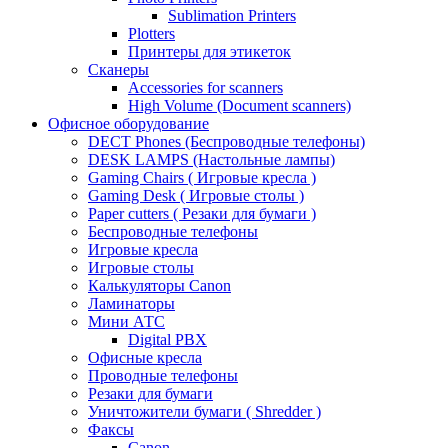
Sublimation Printers
Plotters
Принтеры для этикеток
Сканеры
Accessories for scanners
High Volume (Document scanners)
Офисное оборудование
DECT Phones (Беспроводные телефоны)
DESK LAMPS (Настольные лампы)
Gaming Chairs ( Игровые кресла )
Gaming Desk ( Игровые столы )
Paper cutters ( Резаки для бумаги )
Беспроводные телефоны
Игровые кресла
Игровые столы
Калькуляторы Canon
Ламинаторы
Мини АТС
Digital PBX
Офисные кресла
Проводные телефоны
Резаки для бумаги
Уничтожители бумаги ( Shredder )
Факсы
Canon