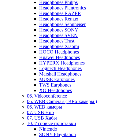
Headphones Philips
Headphones Plantronics
Headphones RAZER
Headphones Remax
Headphones Sennheiser
Headphones SONY
Headphones SVEN
Headphones Trust
Headphones Xiaomi
HOCO Headphones
Huawei Headphones
HYPERX Headphones
Logitech Headphones
Marshall Headphones
MUSE Earphones
TWS Earphones
XO Headphones
06. Videoconference
06. WEB Camera's ( ВЕб-камеры )
06. WEB камеры
07. USB Hub
07. USB Хабы
10. Игровые приставки
Nintendo
SONY PlayStation