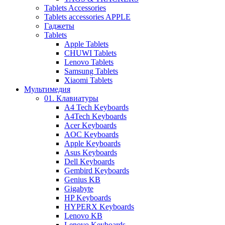
Tablets Accessories
Tablets accessories APPLE
Гаджеты
Tablets
Apple Tablets
CHUWI Tablets
Lenovo Tablets
Samsung Tablets
Xiaomi Tablets
Мультимедия
01. Клавиатуры
A4 Tech Keyboards
A4Tech Keyboards
Acer Keyboards
AOC Keyboards
Apple Keyboards
Asus Keyboards
Dell Keyboards
Gembird Keyboards
Genius KB
Gigabyte
HP Keyboards
HYPERX Keyboards
Lenovo KB
Lenovo Keyboards