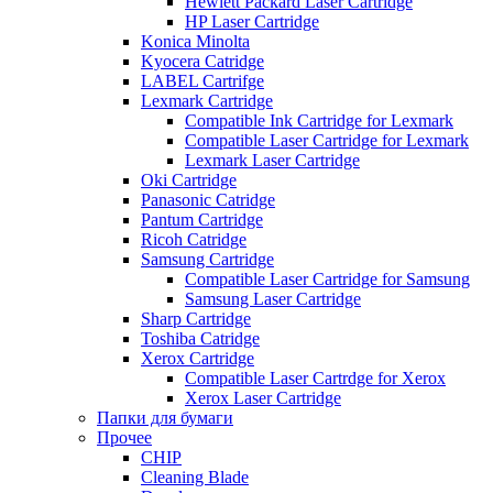
Hewlett Packard Laser Cartridge
HP Laser Cartridge
Konica Minolta
Kyocera Catridge
LABEL Cartrifge
Lexmark Cartridge
Compatible Ink Cartridge for Lexmark
Compatible Laser Cartridge for Lexmark
Lexmark Laser Cartridge
Oki Cartridge
Panasonic Catridge
Pantum Cartridge
Ricoh Catridge
Samsung Cartridge
Compatible Laser Cartridge for Samsung
Samsung Laser Cartridge
Sharp Cartridge
Toshiba Catridge
Xerox Cartridge
Compatible Laser Cartrdge for Xerox
Xerox Laser Cartridge
Папки для бумаги
Прочее
CHIP
Cleaning Blade