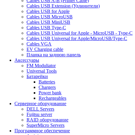
Cables USB A-B (Printer Cable)
Cables USB Extension (Удлинители)
Cables USB for Apple
Cables USB MicroUSB
Cables USB MiniUSB
Cables USB Type-C
Cables USB Universal for Apple - MicroUSB - Type-C
Cables USB Universal for Apple/MicroUSB/Type-C
Cables VGA
EV Charging cable
Планка на заднюю панель
Аксессуары
FM Moduliator
Universal Tools
Батарейки
Batteries
Chargers
Power bank
Rechargeables
Серверное оборудование
DELL Servers
Fujitsu server
RAID оборудование
SuperMicro Servers
Программное обеспечение