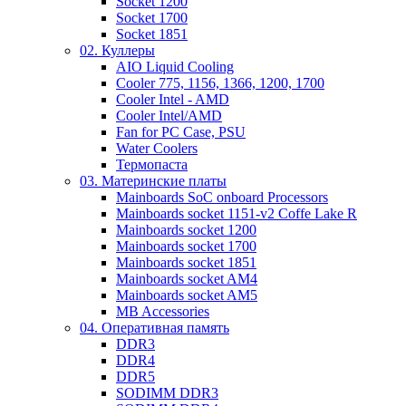
Socket 1200
Socket 1700
Socket 1851
02. Куллеры
AIO Liquid Cooling
Cooler 775, 1156, 1366, 1200, 1700
Cooler Intel - AMD
Cooler Intel/AMD
Fan for PC Case, PSU
Water Coolers
Термопаста
03. Материнские платы
Mainboards SoC onboard Processors
Mainboards socket 1151-v2 Coffe Lake R
Mainboards socket 1200
Mainboards socket 1700
Mainboards socket 1851
Mainboards socket AM4
Mainboards socket AM5
MB Accessories
04. Оперативная память
DDR3
DDR4
DDR5
SODIMM DDR3