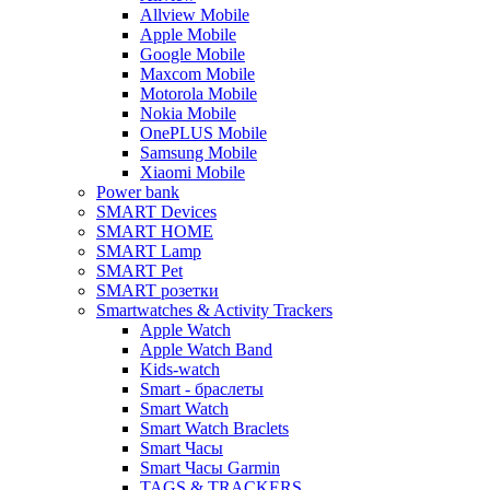
Allview Mobile
Apple Mobile
Google Mobile
Maxcom Mobile
Motorola Mobile
Nokia Mobile
OnePLUS Mobile
Samsung Mobile
Xiaomi Mobile
Power bank
SMART Devices
SMART HOME
SMART Lamp
SMART Pet
SMART розетки
Smartwatches & Activity Trackers
Apple Watch
Apple Watch Band
Kids-watch
Smart - браслеты
Smart Watch
Smart Watch Braclets
Smart Часы
Smart Часы Garmin
TAGS & TRACKERS