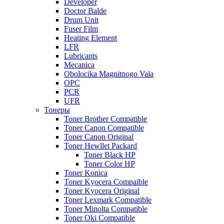
Developer
Doctor Balde
Drum Unit
Fuser Film
Heating Element
LFR
Lubricants
Mecanica
Obolocika Magnitnogo Vala
OPC
PCR
UFR
Тонеры
Toner Brother Compatible
Toner Canon Compatible
Toner Canon Original
Toner Hewllet Packard
Toner Black HP
Toner Color HP
Toner Konica
Toner Kyocera Compaible
Toner Kyocera Original
Toner Lexmark Compatible
Toner Minolta Compatible
Toner Oki Compatible