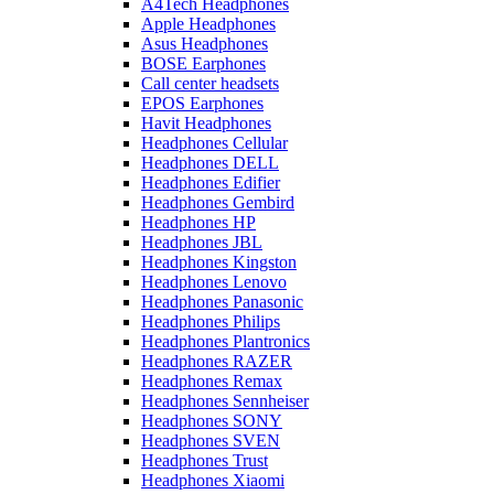
A4Tech Headphones
Apple Headphones
Asus Headphones
BOSE Earphones
Call center headsets
EPOS Earphones
Havit Headphones
Headphones Cellular
Headphones DELL
Headphones Edifier
Headphones Gembird
Headphones HP
Headphones JBL
Headphones Kingston
Headphones Lenovo
Headphones Panasonic
Headphones Philips
Headphones Plantronics
Headphones RAZER
Headphones Remax
Headphones Sennheiser
Headphones SONY
Headphones SVEN
Headphones Trust
Headphones Xiaomi