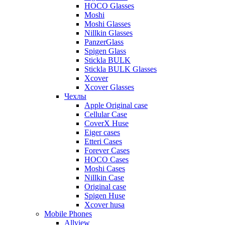
HOCO Glasses
Moshi
Moshi Glasses
Nillkin Glasses
PanzerGlass
Spigen Glass
Stickla BULK
Stickla BULK Glasses
Xcover
Xcover Glasses
Чехлы
Apple Original case
Cellular Case
CoverX Huse
Eiger cases
Etteri Cases
Forever Cases
HOCO Cases
Moshi Cases
Nillkin Case
Original case
Spigen Huse
Xcover husa
Mobile Phones
Allview