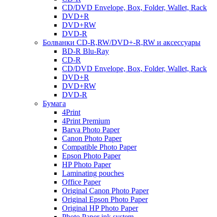
CD/DVD Envelope, Box, Folder, Wallet, Rack
DVD+R
DVD+RW
DVD-R
Болванки CD-R,RW/DVD+-R,RW и аксессуары
BD-R Blu-Ray
CD-R
CD/DVD Envelope, Box, Folder, Wallet, Rack
DVD+R
DVD+RW
DVD-R
Бумага
4Print
4Print Premium
Barva Photo Paper
Canon Photo Paper
Compatible Photo Paper
Epson Photo Paper
HP Photo Paper
Laminating pouches
Office Paper
Original Canon Photo Paper
Original Epson Photo Paper
Original HP Photo Paper
Photo Paper ink system