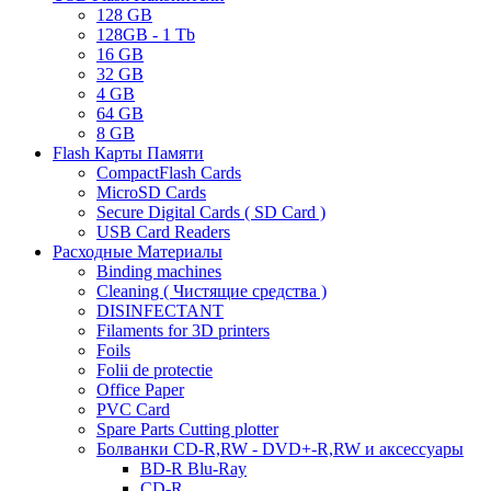
128 GB
128GB - 1 Tb
16 GB
32 GB
4 GB
64 GB
8 GB
Flash Карты Памяти
CompactFlash Cards
MicroSD Cards
Secure Digital Cards ( SD Card )
USB Card Readers
Расходные Материалы
Binding machines
Cleaning ( Чистящие средства )
DISINFECTANT
Filaments for 3D printers
Foils
Folii de protectie
Office Paper
PVC Card
Spare Parts Cutting plotter
Болванки CD-R,RW - DVD+-R,RW и аксессуары
BD-R Blu-Ray
CD-R