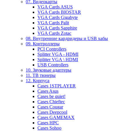
07. Видеокарты
VGA Cards ASUS
VGA Cards BIOSTAR
VGA Cards Gigabyte
VGA Cards Palit
VGA Cards Sapphire
VGA Cards Zotac
08. Внутренние кардридеры и USB хабы
09. Контроллеры
PCI Controllers
Splitter VGA - HDMI
Splitter VGA \ HDMI
USB Controllers
10. Звуковые адаптеры
11. ТВ тюнеры
12. Корпуса
Cases 1STPLAYER
Cases Asus
Cases be quiet!
Cases Chieftec
Cases Cougar
Cases Deepcool
Cases GAMEMAX
Cases HPC
Cases Sohoo