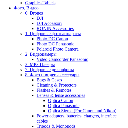
Graphics Tablets
Фото, Видео
0. Drones
DJI
DJI Accessori
RONIN Accessories
1. Цифровые фото аппараты
Photo DC Canon
Photo DC Panasonic
Polaroid Photo Camera
2. Видеокамеры
Video Camcorder Panasonic
3. MP3 Плееры
7. Цифровые диктофоны
8. Фото и видео аксессуары
Bags & Cases
Cleaning & Protectors
Flashes & Remotes
Lenses & lense accessories
Optica Canon
Optica Panasonic
Optica Sigma (For Canon and Nikon)
Power adapters, batteries, chargers, interface
cables
Tripods & Monopods