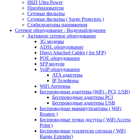
ИБП Ultra Power
Преобразователи
Сетевые фильтры
Сетевые фильтры ( Surge Protectors )
Стабилизаторы напряжения
Сетевое оборудование - Видеонаблюдение
Активное сетевое оборудование
3G модемы
ADSL оборудование
Direct Attached Cables ( for SFP)
POE оборудование
SFP модули
VoIP оборудование
ATA адаптеры
IP Телефоны
WiFi Антенны
Беспроводные адаптеры (WiFi - PCI, USB)
Беспроводные адаптеры PCI
Беспроводные адаптеры USB
Беспроводные маршрутизаторы ( WiFi
Routers )
Беспроводные точки доступа ( WiFi Access
Point )
Беспроводные усилители сигнала ( WiFi
Range Extender)