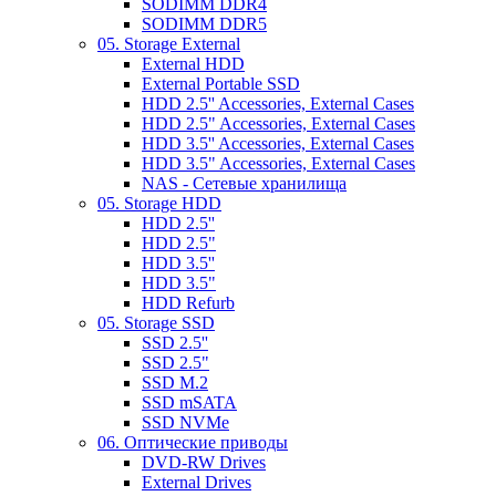
SODIMM DDR4
SODIMM DDR5
05. Storage External
External HDD
External Portable SSD
HDD 2.5'' Accessories, External Cases
HDD 2.5" Accessories, External Cases
HDD 3.5'' Accessories, External Cases
HDD 3.5" Accessories, External Cases
NAS - Сетевые хранилища
05. Storage HDD
HDD 2.5''
HDD 2.5"
HDD 3.5''
HDD 3.5"
HDD Refurb
05. Storage SSD
SSD 2.5''
SSD 2.5"
SSD M.2
SSD mSATA
SSD NVMe
06. Оптические приводы
DVD-RW Drives
External Drives