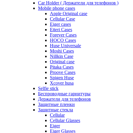
Car Holder ( Держатели для телефонов )
Mobile phone cases
Apple Original case
Cellular Case
Eiger cases
Etteri Cases
Forever Cases
HOCO Cases
Huse Universale
Moshi Cases
Nillkin Case
Original case
Pitaka Cases
Proove Cases
Spigen Huse
Xcover husa
Selfie stick
Беспроводные гарнитуры
Держатели для телефонов
Защитные пленки
Защитные стекла
Cellular
Cellular Glasses
Eiger
Eiger Glasses