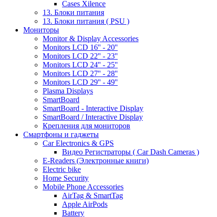
Cases Xilence
13. Блоки питания
13. Блоки питания ( PSU )
Мониторы
Monitor & Display Accessories
Monitors LCD 16'' - 20''
Monitors LCD 22'' - 23''
Monitors LCD 24'' - 25''
Monitors LCD 27'' - 28''
Monitors LCD 29'' - 49''
Plasma Displays
SmartBoard
SmartBoard - Interactive Display
SmartBoard / Interactive Display
Крепления для мониторов
Смартфоны и гаджеты
Car Electronics & GPS
Видео Регистраторы ( Car Dash Cameras )
E-Readers (Электронные книги)
Electric bike
Home Security
Mobile Phone Accessories
AirTag & SmartTag
Apple AirPods
Battery