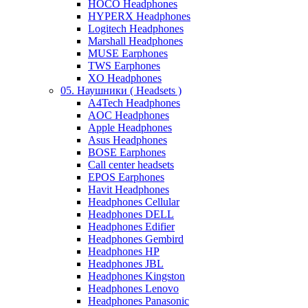
HOCO Headphones
HYPERX Headphones
Logitech Headphones
Marshall Headphones
MUSE Earphones
TWS Earphones
XO Headphones
05. Наушники ( Headsets )
A4Tech Headphones
AOC Headphones
Apple Headphones
Asus Headphones
BOSE Earphones
Call center headsets
EPOS Earphones
Havit Headphones
Headphones Cellular
Headphones DELL
Headphones Edifier
Headphones Gembird
Headphones HP
Headphones JBL
Headphones Kingston
Headphones Lenovo
Headphones Panasonic