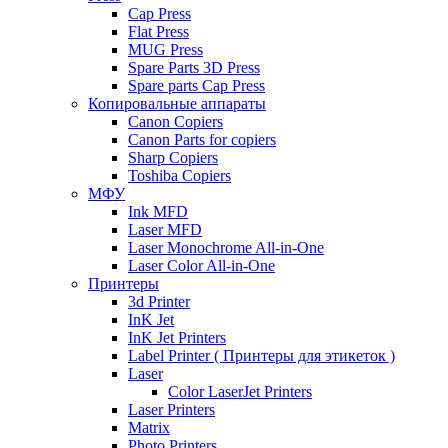
Cap Press
Flat Press
MUG Press
Spare Parts 3D Press
Spare parts Cap Press
Копировальные аппараты
Canon Copiers
Canon Parts for copiers
Sharp Copiers
Toshiba Copiers
МФУ
Ink MFD
Laser MFD
Laser Monochrome All-in-One
Laser Color All-in-One
Принтеры
3d Printer
InK Jet
InK Jet Printers
Label Printer ( Принтеры для этикеток )
Laser
Color LaserJet Printers
Laser Printers
Matrix
Photo Printers