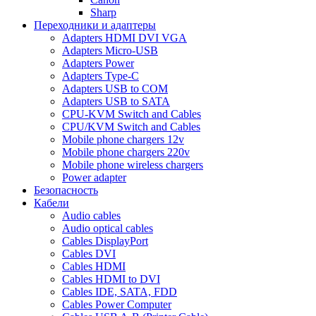
Sharp
Переходники и адаптеры
Adapters HDMI DVI VGA
Adapters Micro-USB
Adapters Power
Adapters Type-C
Adapters USB to COM
Adapters USB to SATA
CPU-KVM Switch and Cables
CPU/KVM Switch and Cables
Mobile phone chargers 12v
Mobile phone chargers 220v
Mobile phone wireless chargers
Power adapter
Безопасность
Кабели
Audio cables
Audio optical cables
Cables DisplayPort
Cables DVI
Cables HDMI
Cables HDMI to DVI
Cables IDE, SATA, FDD
Cables Power Computer