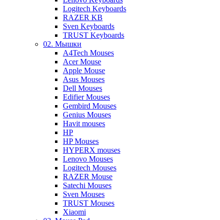
Logitech Keyboards
RAZER KB
Sven Keyboards
TRUST Keyboards
02. Мышки
A4Tech Mouses
Acer Mouse
Apple Mouse
Asus Mouses
Dell Mouses
Edifier Mouses
Gembird Mouses
Genius Mouses
Havit mouses
HP
HP Mouses
HYPERX mouses
Lenovo Mouses
Logitech Mouses
RAZER Mouse
Satechi Mouses
Sven Mouses
TRUST Mouses
Xiaomi