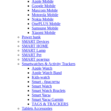
Apple Mobile
Google Mobile
Maxcom Mobile
Motorola Mobile
Nokia Mobile
OnePLUS Mobile
Samsung Mobile
Xiaomi Mobile
Power bank
SMART Devices
SMART HOME
SMART Lamp
SMART Pet
SMART розетки
Smartwatches & Activity Trackers
Apple Watch
Apple Watch Band
Kids-watch
Smart - браслеты
Smart Watch
Smart Watch Braclets
Smart Часы
Smart Часы Garmin
TAGS & TRACKERS
Tablets Accessories