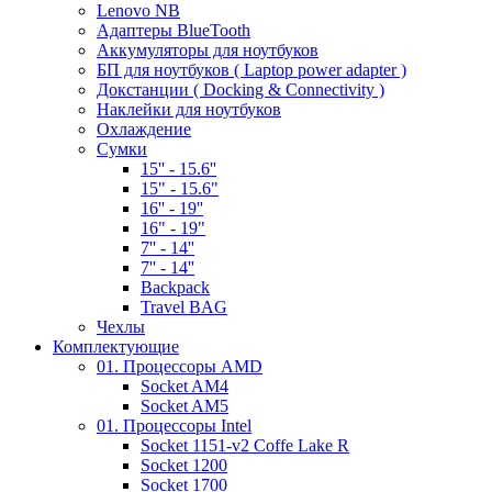
Lenovo NB
Адаптеры BlueTooth
Аккумуляторы для ноутбуков
БП для ноутбуков ( Laptop power adapter )
Докстанции ( Docking & Connectivity )
Наклейки для ноутбуков
Охлаждение
Сумки
15'' - 15.6''
15" - 15.6"
16'' - 19''
16" - 19"
7'' - 14''
7'' - 14''
Backpack
Travel BAG
Чехлы
Комплектующие
01. Процессоры AMD
Socket AM4
Socket AM5
01. Процессоры Intel
Socket 1151-v2 Coffe Lake R
Socket 1200
Socket 1700