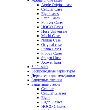
Mobile phone cases
Apple Original case
Cellular Case
Eiger cases
Etteri Cases
Forever Cases
HOCO Cases
Huse Universale
Moshi Cases
Nillkin Case
Original case
Pitaka Cases
Proove Cases
Spigen Huse
Xcover husa
Selfie stick
Беспроводные гарнитуры
Держатели для телефонов
Защитные пленки
Защитные стекла
Cellular
Cellular Glasses
Eiger
Eiger Glasses
HOCO Glasses