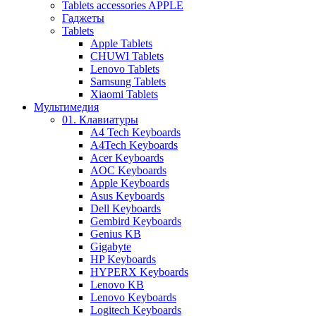
Tablets accessories APPLE
Гаджеты
Tablets
Apple Tablets
CHUWI Tablets
Lenovo Tablets
Samsung Tablets
Xiaomi Tablets
Мультимедия
01. Клавиатуры
A4 Tech Keyboards
A4Tech Keyboards
Acer Keyboards
AOC Keyboards
Apple Keyboards
Asus Keyboards
Dell Keyboards
Gembird Keyboards
Genius KB
Gigabyte
HP Keyboards
HYPERX Keyboards
Lenovo KB
Lenovo Keyboards
Logitech Keyboards