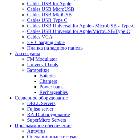
Cables USB for Apple
Cables USB MicroUSB
Cables USB MiniUSB
Cables USB Type-C
Cables USB Universal for Apple - MicroUSB - Type-C
Cables USB Universal for Apple/MicroUSB/Type-C
Cables VGA
EV Charging cable
Планка на заднюю панель
Аксессуары
FM Moduliator
Universal Tools
Батарейки
Batteries
Chargers
Power bank
Rechargeables
Серверное оборудование
DELL Servers
Fujitsu server
RAID оборудование
SuperMicro Servers
Программное обеспечение
Antivirus
Операционные системы