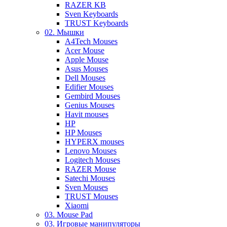
RAZER KB
Sven Keyboards
TRUST Keyboards
02. Мышки
A4Tech Mouses
Acer Mouse
Apple Mouse
Asus Mouses
Dell Mouses
Edifier Mouses
Gembird Mouses
Genius Mouses
Havit mouses
HP
HP Mouses
HYPERX mouses
Lenovo Mouses
Logitech Mouses
RAZER Mouse
Satechi Mouses
Sven Mouses
TRUST Mouses
Xiaomi
03. Mouse Pad
03. Игровые манипуляторы