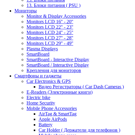
13. Блоки питания ( PSU )
Мониторы
Monitor & Display Accessories
Monitors LCD 16'' - 20''
Monitors LCD 22'' - 23''
Monitors LCD 24'' - 25''
Monitors LCD 27'' - 28''
Monitors LCD 29'' - 49''
Plasma Displays
SmartBoard
SmartBoard - Interactive Display
SmartBoard / Interactive Display
Крепления для мониторов
Смартфоны и гаджеты
Car Electronics & GPS
Видео Регистраторы ( Car Dash Cameras )
E-Readers (Электронные книги)
Electric bike
Home Security
Mobile Phone Accessories
AirTag & SmartTag
Apple AirPods
Battery
Car Holder ( Держатели для телефонов )