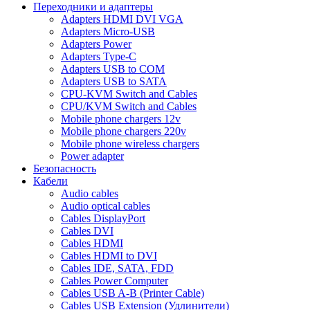
Переходники и адаптеры
Adapters HDMI DVI VGA
Adapters Micro-USB
Adapters Power
Adapters Type-C
Adapters USB to COM
Adapters USB to SATA
CPU-KVM Switch and Cables
CPU/KVM Switch and Cables
Mobile phone chargers 12v
Mobile phone chargers 220v
Mobile phone wireless chargers
Power adapter
Безопасность
Кабели
Audio cables
Audio optical cables
Cables DisplayPort
Cables DVI
Cables HDMI
Cables HDMI to DVI
Cables IDE, SATA, FDD
Cables Power Computer
Cables USB A-B (Printer Cable)
Cables USB Extension (Удлинители)