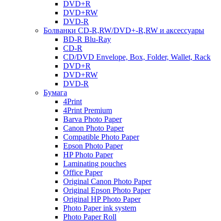
DVD+R
DVD+RW
DVD-R
Болванки CD-R,RW/DVD+-R,RW и аксессуары
BD-R Blu-Ray
CD-R
CD/DVD Envelope, Box, Folder, Wallet, Rack
DVD+R
DVD+RW
DVD-R
Бумага
4Print
4Print Premium
Barva Photo Paper
Canon Photo Paper
Compatible Photo Paper
Epson Photo Paper
HP Photo Paper
Laminating pouches
Office Paper
Original Canon Photo Paper
Original Epson Photo Paper
Original HP Photo Paper
Photo Paper ink system
Photo Paper Roll