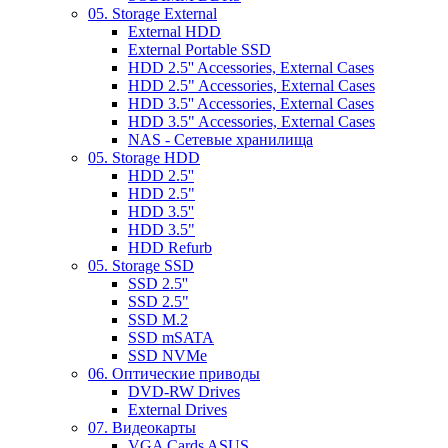
05. Storage External
External HDD
External Portable SSD
HDD 2.5'' Accessories, External Cases
HDD 2.5" Accessories, External Cases
HDD 3.5'' Accessories, External Cases
HDD 3.5" Accessories, External Cases
NAS - Сетевые хранилища
05. Storage HDD
HDD 2.5''
HDD 2.5"
HDD 3.5''
HDD 3.5"
HDD Refurb
05. Storage SSD
SSD 2.5''
SSD 2.5"
SSD M.2
SSD mSATA
SSD NVMe
06. Оптические приводы
DVD-RW Drives
External Drives
07. Видеокарты
VGA Cards ASUS