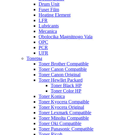
Drum Unit
Fuser Film
Heating Element
LFR
Lubricants
Mecanica
Obolocika Magnitnogo Vala
OPC
PCR
UFR
Тонеры
Toner Brother Compatible
Toner Canon Compatible
Toner Canon Original
Toner Hewllet Packard
Toner Black HP
Toner Color HP
Toner Konica
Toner Kyocera Compaible
Toner Kyocera Original
Toner Lexmark Compatible
Toner Minolta Compatible
Toner Oki Compatible
Toner Panasonic Compatible
Toner Ricoh