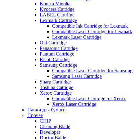
Konica Minolta
Kyocera Catridge
LABEL Cartrifge
Lexmark Cartridge
Compatible Ink Cartridge for Lexmark
Compatible Laser Cartridge for Lexmark
Lexmark Laser Cartridge
Oki Cartridge
Panasonic Catridge
Pantum Cartridge
Ricoh Catridge
Samsung Cartridge
Compatible Laser Cartridge for Samsung
Samsung Laser Cartridge
Sharp Cartridge
Toshiba Catridge
Xerox Cartridge
Compatible Laser Cartrdge for Xerox
Xerox Laser Cartridge
Папки для бумаги
Прочее
CHIP
Cleaning Blade
Developer
Doctor Balde