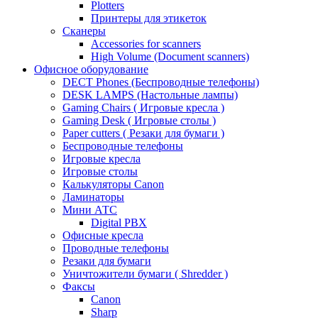
Plotters
Принтеры для этикеток
Сканеры
Accessories for scanners
High Volume (Document scanners)
Офисное оборудование
DECT Phones (Беспроводные телефоны)
DESK LAMPS (Настольные лампы)
Gaming Chairs ( Игровые кресла )
Gaming Desk ( Игровые столы )
Paper cutters ( Резаки для бумаги )
Беспроводные телефоны
Игровые кресла
Игровые столы
Калькуляторы Canon
Ламинаторы
Мини АТС
Digital PBX
Офисные кресла
Проводные телефоны
Резаки для бумаги
Уничтожители бумаги ( Shredder )
Факсы
Canon
Sharp