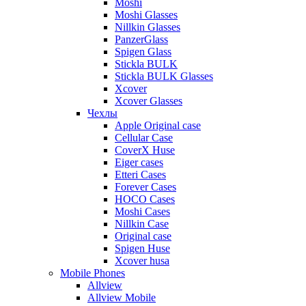
Moshi
Moshi Glasses
Nillkin Glasses
PanzerGlass
Spigen Glass
Stickla BULK
Stickla BULK Glasses
Xcover
Xcover Glasses
Чехлы
Apple Original case
Cellular Case
CoverX Huse
Eiger cases
Etteri Cases
Forever Cases
HOCO Cases
Moshi Cases
Nillkin Case
Original case
Spigen Huse
Xcover husa
Mobile Phones
Allview
Allview Mobile