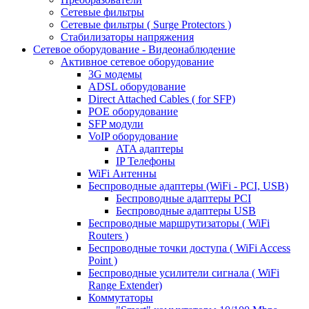
Сетевые фильтры
Сетевые фильтры ( Surge Protectors )
Стабилизаторы напряжения
Сетевое оборудование - Видеонаблюдение
Активное сетевое оборудование
3G модемы
ADSL оборудование
Direct Attached Cables ( for SFP)
POE оборудование
SFP модули
VoIP оборудование
ATA адаптеры
IP Телефоны
WiFi Антенны
Беспроводные адаптеры (WiFi - PCI, USB)
Беспроводные адаптеры PCI
Беспроводные адаптеры USB
Беспроводные маршрутизаторы ( WiFi
Routers )
Беспроводные точки доступа ( WiFi Access
Point )
Беспроводные усилители сигнала ( WiFi
Range Extender)
Коммутаторы