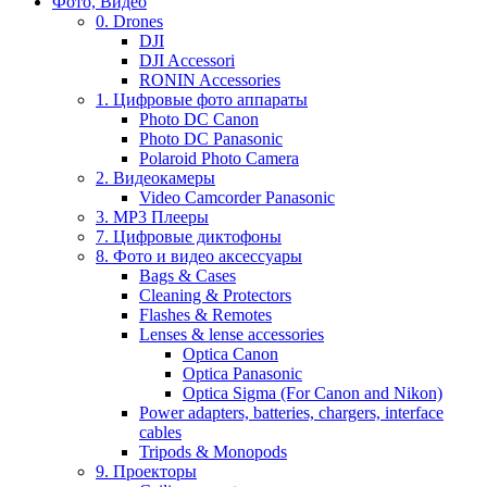
Фото, Видео
0. Drones
DJI
DJI Accessori
RONIN Accessories
1. Цифровые фото аппараты
Photo DC Canon
Photo DC Panasonic
Polaroid Photo Camera
2. Видеокамеры
Video Camcorder Panasonic
3. MP3 Плееры
7. Цифровые диктофоны
8. Фото и видео аксессуары
Bags & Cases
Cleaning & Protectors
Flashes & Remotes
Lenses & lense accessories
Optica Canon
Optica Panasonic
Optica Sigma (For Canon and Nikon)
Power adapters, batteries, chargers, interface
cables
Tripods & Monopods
9. Проекторы