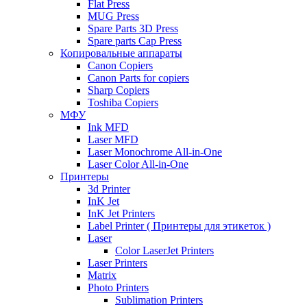
Flat Press
MUG Press
Spare Parts 3D Press
Spare parts Cap Press
Копировальные аппараты
Canon Copiers
Canon Parts for copiers
Sharp Copiers
Toshiba Copiers
МФУ
Ink MFD
Laser MFD
Laser Monochrome All-in-One
Laser Color All-in-One
Принтеры
3d Printer
InK Jet
InK Jet Printers
Label Printer ( Принтеры для этикеток )
Laser
Color LaserJet Printers
Laser Printers
Matrix
Photo Printers
Sublimation Printers