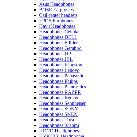
Asus Headphones
BOSE Earphones
Call center headsets
EPOS Earphones
Havit Headphones
Headphones Cellular
Headphones DELL
Headphones Edifier
Headphones Gembird
Headphones HP
Headphones JBL
Headphones Kingston
Headphones Lenovo
Headphones Panasonic
Headphones Philips
Headphones Plantronics
Headphones RAZER
Headphones Remax
Headphones Sennheiser
Headphones SONY
Headphones SVEN
Headphones Trust
Headphones Xiaomi
HOCO Headphones
HYPERX Headphones