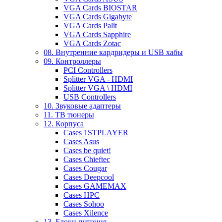
VGA Cards BIOSTAR
VGA Cards Gigabyte
VGA Cards Palit
VGA Cards Sapphire
VGA Cards Zotac
08. Внутренние кардридеры и USB хабы
09. Контроллеры
PCI Controllers
Splitter VGA - HDMI
Splitter VGA \ HDMI
USB Controllers
10. Звуковые адаптеры
11. ТВ тюнеры
12. Корпуса
Cases 1STPLAYER
Cases Asus
Cases be quiet!
Cases Chieftec
Cases Cougar
Cases Deepcool
Cases GAMEMAX
Cases HPC
Cases Sohoo
Cases Xilence
13. Блоки питания