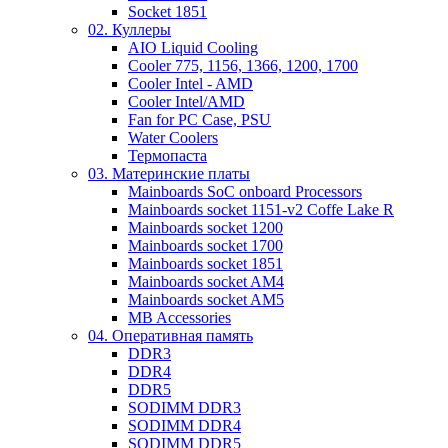
Socket 1851
02. Куллеры
AIO Liquid Cooling
Cooler 775, 1156, 1366, 1200, 1700
Cooler Intel - AMD
Cooler Intel/AMD
Fan for PC Case, PSU
Water Coolers
Термопаста
03. Материнские платы
Mainboards SoC onboard Processors
Mainboards socket 1151-v2 Coffe Lake R
Mainboards socket 1200
Mainboards socket 1700
Mainboards socket 1851
Mainboards socket AM4
Mainboards socket AM5
MB Accessories
04. Оперативная память
DDR3
DDR4
DDR5
SODIMM DDR3
SODIMM DDR4
SODIMM DDR5