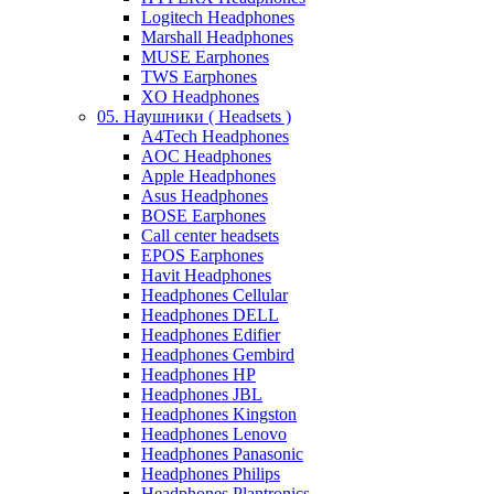
Logitech Headphones
Marshall Headphones
MUSE Earphones
TWS Earphones
XO Headphones
05. Наушники ( Headsets )
A4Tech Headphones
AOC Headphones
Apple Headphones
Asus Headphones
BOSE Earphones
Call center headsets
EPOS Earphones
Havit Headphones
Headphones Cellular
Headphones DELL
Headphones Edifier
Headphones Gembird
Headphones HP
Headphones JBL
Headphones Kingston
Headphones Lenovo
Headphones Panasonic
Headphones Philips
Headphones Plantronics