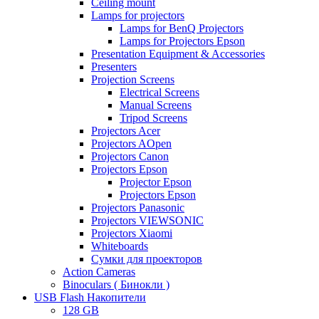
Ceiling mount
Lamps for projectors
Lamps for BenQ Projectors
Lamps for Projectors Epson
Presentation Equipment & Accessories
Presenters
Projection Screens
Electrical Screens
Manual Screens
Tripod Screens
Projectors Acer
Projectors AOpen
Projectors Canon
Projectors Epson
Projector Epson
Projectors Epson
Projectors Panasonic
Projectors VIEWSONIC
Projectors Xiaomi
Whiteboards
Сумки для проекторов
Action Cameras
Binoculars ( Бинокли )
USB Flash Накопители
128 GB