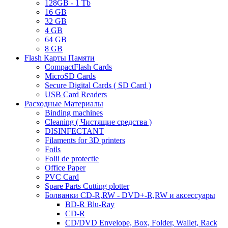
128GB - 1 Tb
16 GB
32 GB
4 GB
64 GB
8 GB
Flash Карты Памяти
CompactFlash Cards
MicroSD Cards
Secure Digital Cards ( SD Card )
USB Card Readers
Расходные Материалы
Binding machines
Cleaning ( Чистящие средства )
DISINFECTANT
Filaments for 3D printers
Foils
Folii de protectie
Office Paper
PVC Card
Spare Parts Cutting plotter
Болванки CD-R,RW - DVD+-R,RW и аксессуары
BD-R Blu-Ray
CD-R
CD/DVD Envelope, Box, Folder, Wallet, Rack