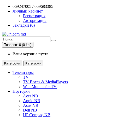
069247005 / 069683385
Личный кабинет
Регистрация
Авторизация
Закладки (0)
Товаров: 0 (0 Lei)
Ваша корзина пуста!
Категории
Категории
Телевизоры
TV
TV Boxes & MediaPlayers
Wall Mounts for TV
Ноутбуки
Acer NB
Apple NB
Asus NB
Dell NB
HP Compaq NB