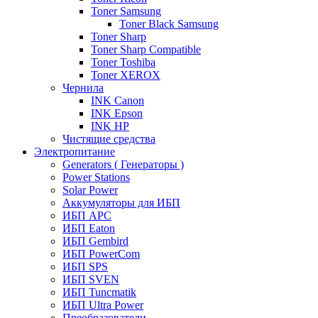
Toner Samsung
Toner Black Samsung
Toner Sharp
Toner Sharp Compatible
Toner Toshiba
Toner XEROX
Чернила
INK Canon
INK Epson
INK HP
Чистящие средства
Электропитание
Generators ( Генераторы )
Power Stations
Solar Power
Аккумуляторы для ИБП
ИБП APC
ИБП Eaton
ИБП Gembird
ИБП PowerCom
ИБП SPS
ИБП SVEN
ИБП Tuncmatik
ИБП Ultra Power
Преобразователи