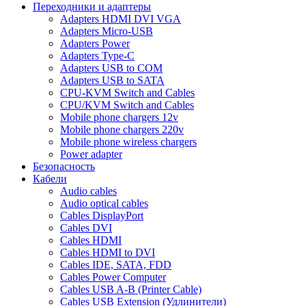
Переходники и адаптеры
Adapters HDMI DVI VGA
Adapters Micro-USB
Adapters Power
Adapters Type-C
Adapters USB to COM
Adapters USB to SATA
CPU-KVM Switch and Cables
CPU/KVM Switch and Cables
Mobile phone chargers 12v
Mobile phone chargers 220v
Mobile phone wireless chargers
Power adapter
Безопасность
Кабели
Audio cables
Audio optical cables
Cables DisplayPort
Cables DVI
Cables HDMI
Cables HDMI to DVI
Cables IDE, SATA, FDD
Cables Power Computer
Cables USB A-B (Printer Cable)
Cables USB Extension (Удлинители)