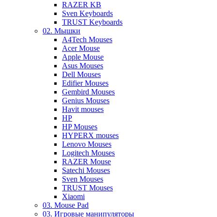
RAZER KB
Sven Keyboards
TRUST Keyboards
02. Мышки
A4Tech Mouses
Acer Mouse
Apple Mouse
Asus Mouses
Dell Mouses
Edifier Mouses
Gembird Mouses
Genius Mouses
Havit mouses
HP
HP Mouses
HYPERX mouses
Lenovo Mouses
Logitech Mouses
RAZER Mouse
Satechi Mouses
Sven Mouses
TRUST Mouses
Xiaomi
03. Mouse Pad
03. Игровые манипуляторы