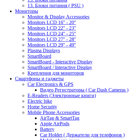
13. Блоки питания ( PSU )
Мониторы
Monitor & Display Accessories
Monitors LCD 16'' - 20''
Monitors LCD 22'' - 23''
Monitors LCD 24'' - 25''
Monitors LCD 27'' - 28''
Monitors LCD 29'' - 49''
Plasma Displays
SmartBoard
SmartBoard - Interactive Display
SmartBoard / Interactive Display
Крепления для мониторов
Смартфоны и гаджеты
Car Electronics & GPS
Видео Регистраторы ( Car Dash Cameras )
E-Readers (Электронные книги)
Electric bike
Home Security
Mobile Phone Accessories
AirTag & SmartTag
Apple AirPods
Battery
Car Holder ( Держатели для телефонов )