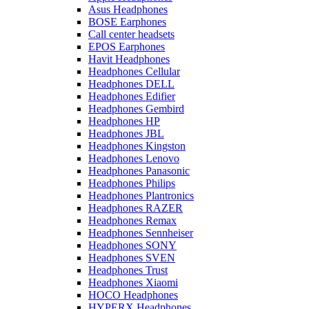
Asus Headphones
BOSE Earphones
Call center headsets
EPOS Earphones
Havit Headphones
Headphones Cellular
Headphones DELL
Headphones Edifier
Headphones Gembird
Headphones HP
Headphones JBL
Headphones Kingston
Headphones Lenovo
Headphones Panasonic
Headphones Philips
Headphones Plantronics
Headphones RAZER
Headphones Remax
Headphones Sennheiser
Headphones SONY
Headphones SVEN
Headphones Trust
Headphones Xiaomi
HOCO Headphones
HYPERX Headphones