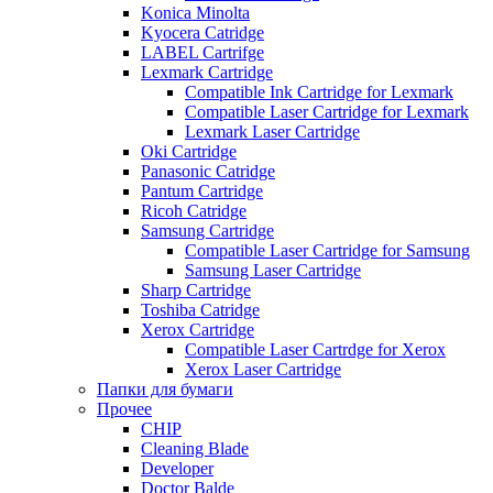
Konica Minolta
Kyocera Catridge
LABEL Cartrifge
Lexmark Cartridge
Compatible Ink Cartridge for Lexmark
Compatible Laser Cartridge for Lexmark
Lexmark Laser Cartridge
Oki Cartridge
Panasonic Catridge
Pantum Cartridge
Ricoh Catridge
Samsung Cartridge
Compatible Laser Cartridge for Samsung
Samsung Laser Cartridge
Sharp Cartridge
Toshiba Catridge
Xerox Cartridge
Compatible Laser Cartrdge for Xerox
Xerox Laser Cartridge
Папки для бумаги
Прочее
CHIP
Cleaning Blade
Developer
Doctor Balde