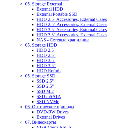
05. Storage External
External HDD
External Portable SSD
HDD 2.5'' Accessories, External Cases
HDD 2.5" Accessories, External Cases
HDD 3.5'' Accessories, External Cases
HDD 3.5" Accessories, External Cases
NAS - Сетевые хранилища
05. Storage HDD
HDD 2.5''
HDD 2.5"
HDD 3.5''
HDD 3.5"
HDD Refurb
05. Storage SSD
SSD 2.5''
SSD 2.5"
SSD M.2
SSD mSATA
SSD NVMe
06. Оптические приводы
DVD-RW Drives
External Drives
07. Видеокарты
VGA Cards ASUS