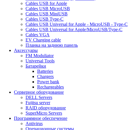
Cables USB for Apple
Cables USB MicroUSB
Cables USB MiniUSB
Cables USB Type-C
Cables USB Universal for Apple - MicroUSB - Type-C
Cables USB Universal for Apple/MicroUSB/Type-C
Cables VGA
EV Charging cable
Планка на заднюю панель
Аксессуары
FM Moduliator
Universal Tools
Батарейки
Batteries
Chargers
Power bank
Rechargeables
Серверное оборудование
DELL Servers
Fujitsu server
RAID оборудование
SuperMicro Servers
Программное обеспечение
Antivirus
Операционные системы