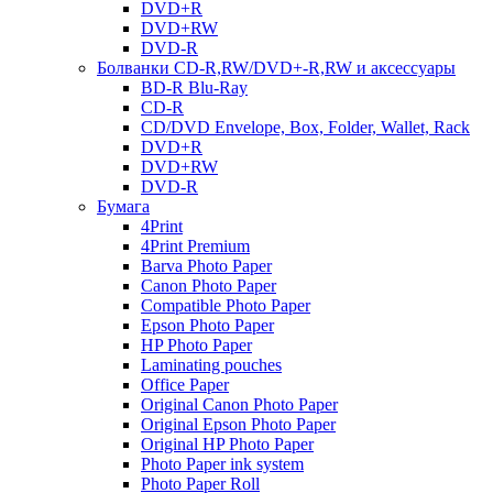
DVD+R
DVD+RW
DVD-R
Болванки CD-R,RW/DVD+-R,RW и аксессуары
BD-R Blu-Ray
CD-R
CD/DVD Envelope, Box, Folder, Wallet, Rack
DVD+R
DVD+RW
DVD-R
Бумага
4Print
4Print Premium
Barva Photo Paper
Canon Photo Paper
Compatible Photo Paper
Epson Photo Paper
HP Photo Paper
Laminating pouches
Office Paper
Original Canon Photo Paper
Original Epson Photo Paper
Original HP Photo Paper
Photo Paper ink system
Photo Paper Roll