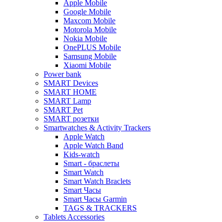
Apple Mobile
Google Mobile
Maxcom Mobile
Motorola Mobile
Nokia Mobile
OnePLUS Mobile
Samsung Mobile
Xiaomi Mobile
Power bank
SMART Devices
SMART HOME
SMART Lamp
SMART Pet
SMART розетки
Smartwatches & Activity Trackers
Apple Watch
Apple Watch Band
Kids-watch
Smart - браслеты
Smart Watch
Smart Watch Braclets
Smart Часы
Smart Часы Garmin
TAGS & TRACKERS
Tablets Accessories