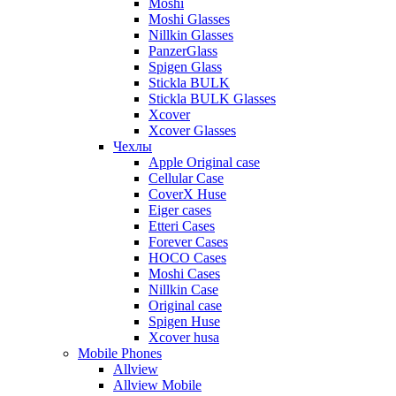
Moshi
Moshi Glasses
Nillkin Glasses
PanzerGlass
Spigen Glass
Stickla BULK
Stickla BULK Glasses
Xcover
Xcover Glasses
Чехлы
Apple Original case
Cellular Case
CoverX Huse
Eiger cases
Etteri Cases
Forever Cases
HOCO Cases
Moshi Cases
Nillkin Case
Original case
Spigen Huse
Xcover husa
Mobile Phones
Allview
Allview Mobile