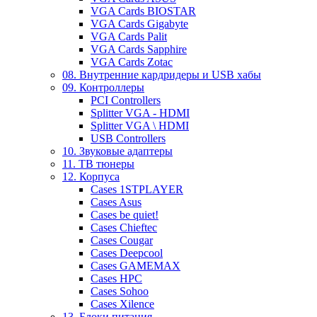
VGA Cards BIOSTAR
VGA Cards Gigabyte
VGA Cards Palit
VGA Cards Sapphire
VGA Cards Zotac
08. Внутренние кардридеры и USB хабы
09. Контроллеры
PCI Controllers
Splitter VGA - HDMI
Splitter VGA \ HDMI
USB Controllers
10. Звуковые адаптеры
11. ТВ тюнеры
12. Корпуса
Cases 1STPLAYER
Cases Asus
Cases be quiet!
Cases Chieftec
Cases Cougar
Cases Deepcool
Cases GAMEMAX
Cases HPC
Cases Sohoo
Cases Xilence
13. Блоки питания