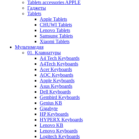
Tablets accessories APPLE
Гаджеты
Tablets
Apple Tablets
CHUWI Tablets
Lenovo Tablets
Samsung Tablets
Xiaomi Tablets
Мультимедия
01. Клавиатуры
A4 Tech Keyboards
A4Tech Keyboards
Acer Keyboards
AOC Keyboards
Apple Keyboards
Asus Keyboards
Dell Keyboards
Gembird Keyboards
Genius KB
Gigabyte
HP Keyboards
HYPERX Keyboards
Lenovo KB
Lenovo Keyboards
Logitech Keyboards