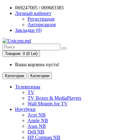
069247005 / 069683385
Личный кабинет
Регистрация
Авторизация
Закладки (0)
Товаров: 0 (0 Lei)
Ваша корзина пуста!
Категории
Категории
Телевизоры
TV
TV Boxes & MediaPlayers
Wall Mounts for TV
Ноутбуки
Acer NB
Apple NB
Asus NB
Dell NB
HP Compaq NB