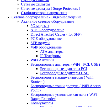
Сетевые фильтры
Сетевые фильтры ( Surge Protectors )
Стабилизаторы напряжения
Сетевое оборудование - Видеонаблюдение
Активное сетевое оборудование
3G модемы
ADSL оборудование
Direct Attached Cables ( for SFP)
POE оборудование
SFP модули
VoIP оборудование
ATA адаптеры
IP Телефоны
WiFi Антенны
Беспроводные адаптеры (WiFi - PCI, USB)
Беспроводные адаптеры PCI
Беспроводные адаптеры USB
Беспроводные маршрутизаторы ( WiFi
Routers )
Беспроводные точки доступа ( WiFi Access
Point )
Беспроводные усилители сигнала ( WiFi
Range Extender)
Коммутаторы