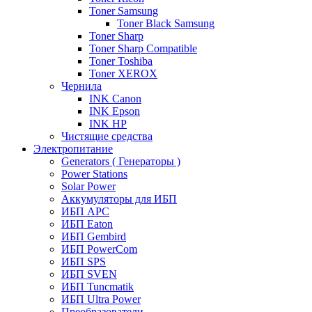
Toner Samsung
Toner Black Samsung
Toner Sharp
Toner Sharp Compatible
Toner Toshiba
Toner XEROX
Чернила
INK Canon
INK Epson
INK HP
Чистящие средства
Электропитание
Generators ( Генераторы )
Power Stations
Solar Power
Аккумуляторы для ИБП
ИБП APC
ИБП Eaton
ИБП Gembird
ИБП PowerCom
ИБП SPS
ИБП SVEN
ИБП Tuncmatik
ИБП Ultra Power
Преобразователи