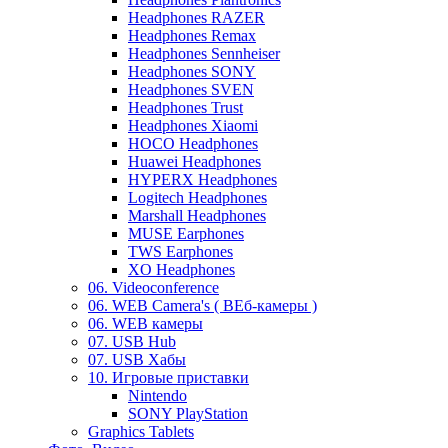
Headphones RAZER
Headphones Remax
Headphones Sennheiser
Headphones SONY
Headphones SVEN
Headphones Trust
Headphones Xiaomi
HOCO Headphones
Huawei Headphones
HYPERX Headphones
Logitech Headphones
Marshall Headphones
MUSE Earphones
TWS Earphones
XO Headphones
06. Videoconference
06. WEB Camera's ( ВЕб-камеры )
06. WEB камеры
07. USB Hub
07. USB Хабы
10. Игровые приставки
Nintendo
SONY PlayStation
Graphics Tablets