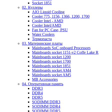
Socket 1851
02. Куллеры
AIO Liquid Cooling
Cooler 775, 1156, 1366, 1200, 1700
Cooler Intel - AMD
Cooler Intel/AMD
Fan for PC Case, PSU
Water Coolers
Термопаста
03. Материнские платы
Mainboards SoC onboard Processors
Mainboards socket 1151-v2 Coffe Lake R
Mainboards socket 1200
Mainboards socket 1700
Mainboards socket 1851
Mainboards socket AM4
Mainboards socket AM5
MB Accessories
04. Оперативная память
DDR3
DDR4
DDR5
SODIMM DDR3
SODIMM DDR4
SODIMM DDR5