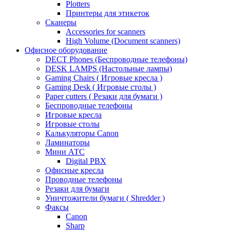
Plotters
Принтеры для этикеток
Сканеры
Accessories for scanners
High Volume (Document scanners)
Офисное оборудование
DECT Phones (Беспроводные телефоны)
DESK LAMPS (Настольные лампы)
Gaming Chairs ( Игровые кресла )
Gaming Desk ( Игровые столы )
Paper cutters ( Резаки для бумаги )
Беспроводные телефоны
Игровые кресла
Игровые столы
Калькуляторы Canon
Ламинаторы
Мини АТС
Digital PBX
Офисные кресла
Проводные телефоны
Резаки для бумаги
Уничтожители бумаги ( Shredder )
Факсы
Canon
Sharp