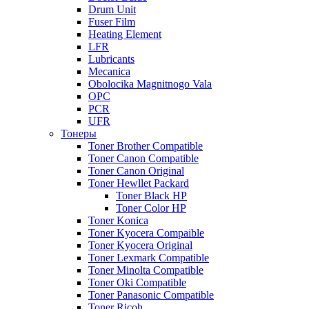
Drum Unit
Fuser Film
Heating Element
LFR
Lubricants
Mecanica
Obolocika Magnitnogo Vala
OPC
PCR
UFR
Тонеры
Toner Brother Compatible
Toner Canon Compatible
Toner Canon Original
Toner Hewllet Packard
Toner Black HP
Toner Color HP
Toner Konica
Toner Kyocera Compaible
Toner Kyocera Original
Toner Lexmark Compatible
Toner Minolta Compatible
Toner Oki Compatible
Toner Panasonic Compatible
Toner Ricoh