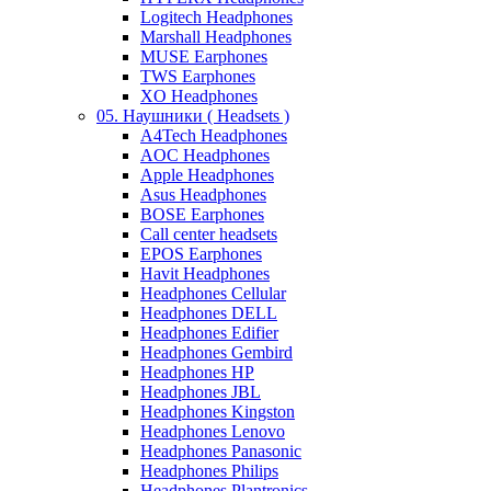
Logitech Headphones
Marshall Headphones
MUSE Earphones
TWS Earphones
XO Headphones
05. Наушники ( Headsets )
A4Tech Headphones
AOC Headphones
Apple Headphones
Asus Headphones
BOSE Earphones
Call center headsets
EPOS Earphones
Havit Headphones
Headphones Cellular
Headphones DELL
Headphones Edifier
Headphones Gembird
Headphones HP
Headphones JBL
Headphones Kingston
Headphones Lenovo
Headphones Panasonic
Headphones Philips
Headphones Plantronics