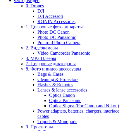
Фото, Видео
0. Drones
DJI
DJI Accessori
RONIN Accessories
1. Цифровые фото аппараты
Photo DC Canon
Photo DC Panasonic
Polaroid Photo Camera
2. Видеокамеры
Video Camcorder Panasonic
3. MP3 Плееры
7. Цифровые диктофоны
8. Фото и видео аксессуары
Bags & Cases
Cleaning & Protectors
Flashes & Remotes
Lenses & lense accessories
Optica Canon
Optica Panasonic
Optica Sigma (For Canon and Nikon)
Power adapters, batteries, chargers, interface
cables
Tripods & Monopods
9. Проекторы