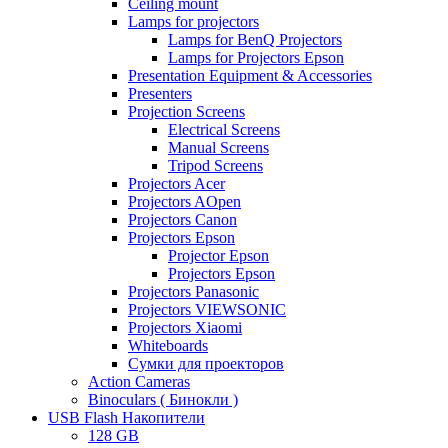
Ceiling mount
Lamps for projectors
Lamps for BenQ Projectors
Lamps for Projectors Epson
Presentation Equipment & Accessories
Presenters
Projection Screens
Electrical Screens
Manual Screens
Tripod Screens
Projectors Acer
Projectors AOpen
Projectors Canon
Projectors Epson
Projector Epson
Projectors Epson
Projectors Panasonic
Projectors VIEWSONIC
Projectors Xiaomi
Whiteboards
Сумки для проекторов
Action Cameras
Binoculars ( Бинокли )
USB Flash Накопители
128 GB