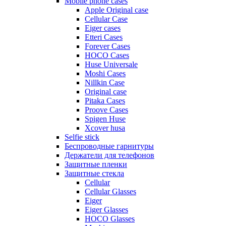
Mobile phone cases
Apple Original case
Cellular Case
Eiger cases
Etteri Cases
Forever Cases
HOCO Cases
Huse Universale
Moshi Cases
Nillkin Case
Original case
Pitaka Cases
Proove Cases
Spigen Huse
Xcover husa
Selfie stick
Беспроводные гарнитуры
Держатели для телефонов
Защитные пленки
Защитные стекла
Cellular
Cellular Glasses
Eiger
Eiger Glasses
HOCO Glasses