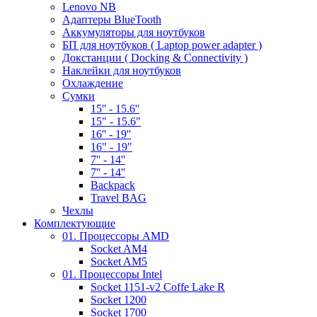
Lenovo NB
Адаптеры BlueTooth
Аккумуляторы для ноутбуков
БП для ноутбуков ( Laptop power adapter )
Докстанции ( Docking & Connectivity )
Наклейки для ноутбуков
Охлаждение
Сумки
15'' - 15.6''
15" - 15.6"
16'' - 19''
16" - 19"
7'' - 14''
7'' - 14''
Backpack
Travel BAG
Чехлы
Комплектующие
01. Процессоры AMD
Socket AM4
Socket AM5
01. Процессоры Intel
Socket 1151-v2 Coffe Lake R
Socket 1200
Socket 1700