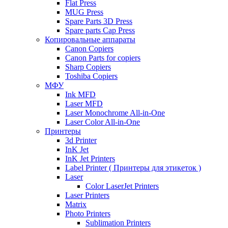
Flat Press
MUG Press
Spare Parts 3D Press
Spare parts Cap Press
Копировальные аппараты
Canon Copiers
Canon Parts for copiers
Sharp Copiers
Toshiba Copiers
МФУ
Ink MFD
Laser MFD
Laser Monochrome All-in-One
Laser Color All-in-One
Принтеры
3d Printer
InK Jet
InK Jet Printers
Label Printer ( Принтеры для этикеток )
Laser
Color LaserJet Printers
Laser Printers
Matrix
Photo Printers
Sublimation Printers