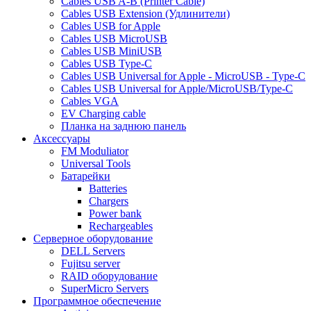
Cables USB A-B (Printer Cable)
Cables USB Extension (Удлинители)
Cables USB for Apple
Cables USB MicroUSB
Cables USB MiniUSB
Cables USB Type-C
Cables USB Universal for Apple - MicroUSB - Type-C
Cables USB Universal for Apple/MicroUSB/Type-C
Cables VGA
EV Charging cable
Планка на заднюю панель
Аксессуары
FM Moduliator
Universal Tools
Батарейки
Batteries
Chargers
Power bank
Rechargeables
Серверное оборудование
DELL Servers
Fujitsu server
RAID оборудование
SuperMicro Servers
Программное обеспечение