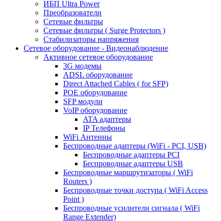
ИБП Ultra Power
Преобразователи
Сетевые фильтры
Сетевые фильтры ( Surge Protectors )
Стабилизаторы напряжения
Сетевое оборудование - Видеонаблюдение
Активное сетевое оборудование
3G модемы
ADSL оборудование
Direct Attached Cables ( for SFP)
POE оборудование
SFP модули
VoIP оборудование
ATA адаптеры
IP Телефоны
WiFi Антенны
Беспроводные адаптеры (WiFi - PCI, USB)
Беспроводные адаптеры PCI
Беспроводные адаптеры USB
Беспроводные маршрутизаторы ( WiFi
Routers )
Беспроводные точки доступа ( WiFi Access
Point )
Беспроводные усилители сигнала ( WiFi
Range Extender)