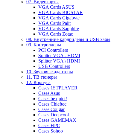
07. Видеокарты
VGA Cards ASUS
VGA Cards BIOSTAR
VGA Cards Gigabyte
VGA Cards Palit
VGA Cards Sapphire
VGA Cards Zotac
08. Внутренние кардридеры и USB хабы
09. Контроллеры
PCI Controllers
Splitter VGA - HDMI
Splitter VGA \ HDMI
USB Controllers
10. Звуковые адаптеры
11. ТВ тюнеры
12. Корпуса
Cases 1STPLAYER
Cases Asus
Cases be quiet!
Cases Chieftec
Cases Cougar
Cases Deepcool
Cases GAMEMAX
Cases HPC
Cases Sohoo