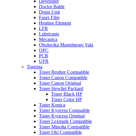
Developer
Doctor Balde
Drum Unit
Fuser Film
Heating Element
LFR
Lubricants
Mecanica
Obolocika Magnitnogo Vala
OPC
PCR
UFR
Тонеры
Toner Brother Compatible
Toner Canon Compatible
Toner Canon Original
Toner Hewllet Packard
Toner Black HP
Toner Color HP
Toner Konica
Toner Kyocera Compaible
Toner Kyocera Original
Toner Lexmark Compatible
Toner Minolta Compatible
Toner Oki Compatible