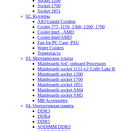
Socket 1200
Socket 1700
Socket 1851
02. Куллеры
AIO Liquid Cooling
Cooler 775, 1156, 1366, 1200, 1700
Cooler Intel - AMD
Cooler Intel/AMD
Fan for PC Case, PSU
Water Coolers
Термопаста
03. Материнские платы
Mainboards SoC onboard Processors
Mainboards socket 1151-v2 Coffe Lake R
Mainboards socket 1200
Mainboards socket 1700
Mainboards socket 1851
Mainboards socket AM4
Mainboards socket AM5
MB Accessories
04. Оперативная память
DDR3
DDR4
DDR5
SODIMM DDR3