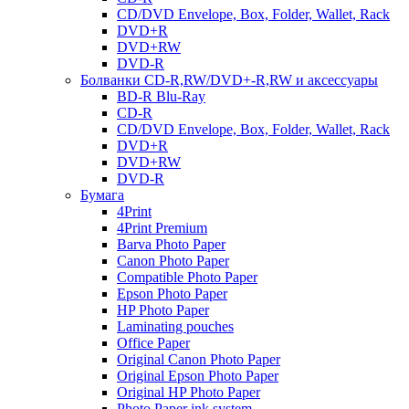
CD/DVD Envelope, Box, Folder, Wallet, Rack
DVD+R
DVD+RW
DVD-R
Болванки CD-R,RW/DVD+-R,RW и аксессуары
BD-R Blu-Ray
CD-R
CD/DVD Envelope, Box, Folder, Wallet, Rack
DVD+R
DVD+RW
DVD-R
Бумага
4Print
4Print Premium
Barva Photo Paper
Canon Photo Paper
Compatible Photo Paper
Epson Photo Paper
HP Photo Paper
Laminating pouches
Office Paper
Original Canon Photo Paper
Original Epson Photo Paper
Original HP Photo Paper
Photo Paper ink system