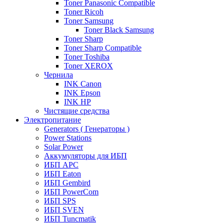
Toner Panasonic Compatible
Toner Ricoh
Toner Samsung
Toner Black Samsung
Toner Sharp
Toner Sharp Compatible
Toner Toshiba
Toner XEROX
Чернила
INK Canon
INK Epson
INK HP
Чистящие средства
Электропитание
Generators ( Генераторы )
Power Stations
Solar Power
Аккумуляторы для ИБП
ИБП APC
ИБП Eaton
ИБП Gembird
ИБП PowerCom
ИБП SPS
ИБП SVEN
ИБП Tuncmatik