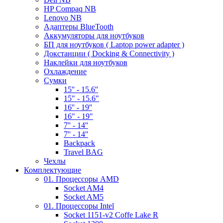
HP Compaq NB
Lenovo NB
Адаптеры BlueTooth
Аккумуляторы для ноутбуков
БП для ноутбуков ( Laptop power adapter )
Докстанции ( Docking & Connectivity )
Наклейки для ноутбуков
Охлаждение
Сумки
15'' - 15.6''
15" - 15.6"
16'' - 19''
16" - 19"
7'' - 14''
7'' - 14''
Backpack
Travel BAG
Чехлы
Комплектующие
01. Процессоры AMD
Socket AM4
Socket AM5
01. Процессоры Intel
Socket 1151-v2 Coffe Lake R