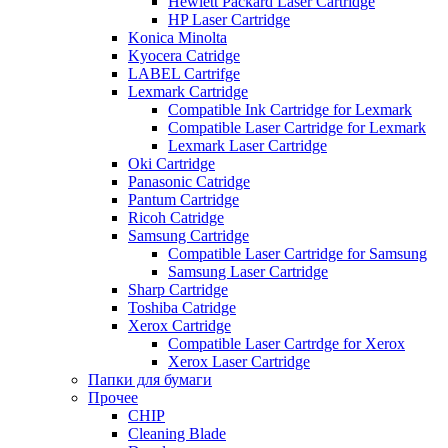
Hewlett Packard Laser Cartridge
HP Laser Cartridge
Konica Minolta
Kyocera Catridge
LABEL Cartrifge
Lexmark Cartridge
Compatible Ink Cartridge for Lexmark
Compatible Laser Cartridge for Lexmark
Lexmark Laser Cartridge
Oki Cartridge
Panasonic Catridge
Pantum Cartridge
Ricoh Catridge
Samsung Cartridge
Compatible Laser Cartridge for Samsung
Samsung Laser Cartridge
Sharp Cartridge
Toshiba Catridge
Xerox Cartridge
Compatible Laser Cartrdge for Xerox
Xerox Laser Cartridge
Папки для бумаги
Прочее
CHIP
Cleaning Blade