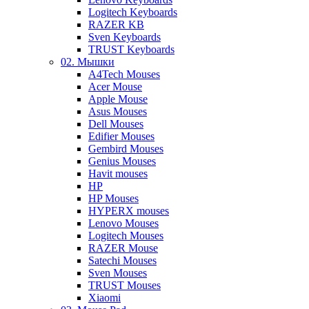
Logitech Keyboards
RAZER KB
Sven Keyboards
TRUST Keyboards
02. Мышки
A4Tech Mouses
Acer Mouse
Apple Mouse
Asus Mouses
Dell Mouses
Edifier Mouses
Gembird Mouses
Genius Mouses
Havit mouses
HP
HP Mouses
HYPERX mouses
Lenovo Mouses
Logitech Mouses
RAZER Mouse
Satechi Mouses
Sven Mouses
TRUST Mouses
Xiaomi