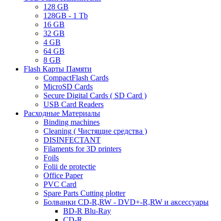
128 GB
128GB - 1 Tb
16 GB
32 GB
4 GB
64 GB
8 GB
Flash Карты Памяти
CompactFlash Cards
MicroSD Cards
Secure Digital Cards ( SD Card )
USB Card Readers
Расходные Материалы
Binding machines
Cleaning ( Чистящие средства )
DISINFECTANT
Filaments for 3D printers
Foils
Folii de protectie
Office Paper
PVC Card
Spare Parts Cutting plotter
Болванки CD-R,RW - DVD+-R,RW и аксессуары
BD-R Blu-Ray
CD-R