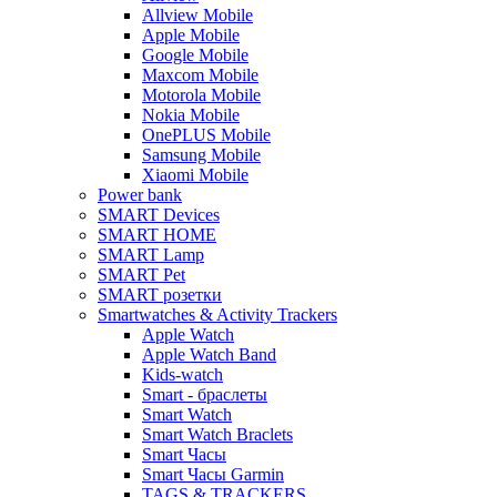
Allview Mobile
Apple Mobile
Google Mobile
Maxcom Mobile
Motorola Mobile
Nokia Mobile
OnePLUS Mobile
Samsung Mobile
Xiaomi Mobile
Power bank
SMART Devices
SMART HOME
SMART Lamp
SMART Pet
SMART розетки
Smartwatches & Activity Trackers
Apple Watch
Apple Watch Band
Kids-watch
Smart - браслеты
Smart Watch
Smart Watch Braclets
Smart Часы
Smart Часы Garmin
TAGS & TRACKERS