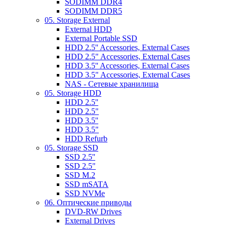
SODIMM DDR4
SODIMM DDR5
05. Storage External
External HDD
External Portable SSD
HDD 2.5'' Accessories, External Cases
HDD 2.5" Accessories, External Cases
HDD 3.5'' Accessories, External Cases
HDD 3.5" Accessories, External Cases
NAS - Сетевые хранилища
05. Storage HDD
HDD 2.5''
HDD 2.5"
HDD 3.5''
HDD 3.5"
HDD Refurb
05. Storage SSD
SSD 2.5''
SSD 2.5"
SSD M.2
SSD mSATA
SSD NVMe
06. Оптические приводы
DVD-RW Drives
External Drives