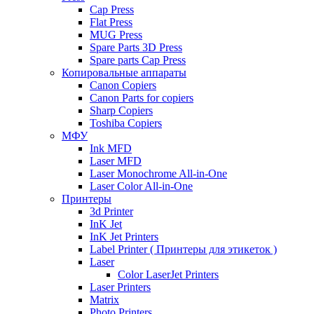
Cap Press
Flat Press
MUG Press
Spare Parts 3D Press
Spare parts Cap Press
Копировальные аппараты
Canon Copiers
Canon Parts for copiers
Sharp Copiers
Toshiba Copiers
МФУ
Ink MFD
Laser MFD
Laser Monochrome All-in-One
Laser Color All-in-One
Принтеры
3d Printer
InK Jet
InK Jet Printers
Label Printer ( Принтеры для этикеток )
Laser
Color LaserJet Printers
Laser Printers
Matrix
Photo Printers