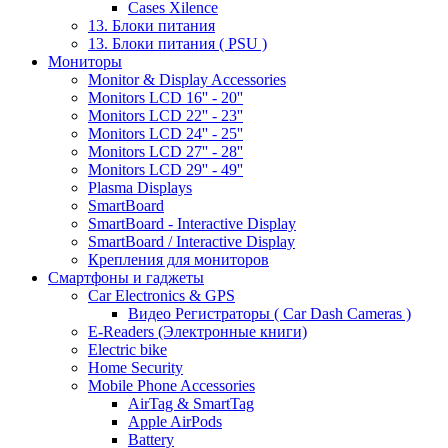
Cases Xilence
13. Блоки питания
13. Блоки питания ( PSU )
Мониторы
Monitor & Display Accessories
Monitors LCD 16'' - 20''
Monitors LCD 22'' - 23''
Monitors LCD 24'' - 25''
Monitors LCD 27'' - 28''
Monitors LCD 29'' - 49''
Plasma Displays
SmartBoard
SmartBoard - Interactive Display
SmartBoard / Interactive Display
Крепления для мониторов
Смартфоны и гаджеты
Car Electronics & GPS
Видео Регистраторы ( Car Dash Cameras )
E-Readers (Электронные книги)
Electric bike
Home Security
Mobile Phone Accessories
AirTag & SmartTag
Apple AirPods
Battery