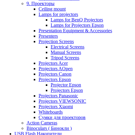
9. Проекторы
Ceiling mount
Lamps for projectors
Lamps for BenQ Projectors
Lamps for Projectors Epson
Presentation Equipment & Accessories
Presenters
Projection Screens
Electrical Screens
Manual Screens
Tripod Screens
Projectors Acer
Projectors AOpen
Projectors Canon
Projectors Epson
Projector Epson
Projectors Epson
Projectors Panasonic
Projectors VIEWSONIC
Projectors Xiaomi
Whiteboards
Сумки для проекторов
Action Cameras
Binoculars ( Бинокли )
USB Flash Накопители