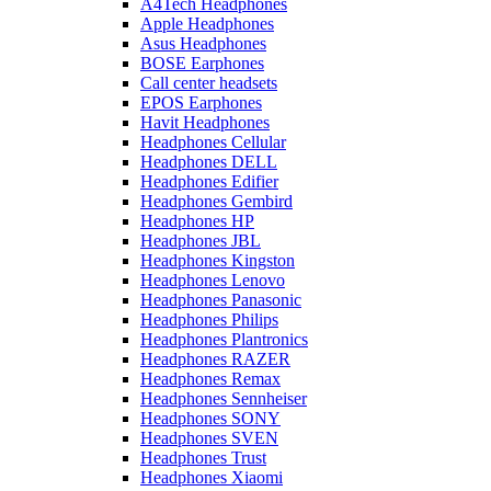
A4Tech Headphones
Apple Headphones
Asus Headphones
BOSE Earphones
Call center headsets
EPOS Earphones
Havit Headphones
Headphones Cellular
Headphones DELL
Headphones Edifier
Headphones Gembird
Headphones HP
Headphones JBL
Headphones Kingston
Headphones Lenovo
Headphones Panasonic
Headphones Philips
Headphones Plantronics
Headphones RAZER
Headphones Remax
Headphones Sennheiser
Headphones SONY
Headphones SVEN
Headphones Trust
Headphones Xiaomi