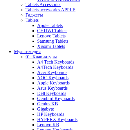
Tablets Accessories
Tablets accessories APPLE
Гаджеты
Tablets
Apple Tablets
CHUWI Tablets
Lenovo Tablets
Samsung Tablets
Xiaomi Tablets
Мультимедия
01. Клавиатуры
A4 Tech Keyboards
A4Tech Keyboards
Acer Keyboards
AOC Keyboards
Apple Keyboards
Asus Keyboards
Dell Keyboards
Gembird Keyboards
Genius KB
Gigabyte
HP Keyboards
HYPERX Keyboards
Lenovo KB
Lenovo Keyboards