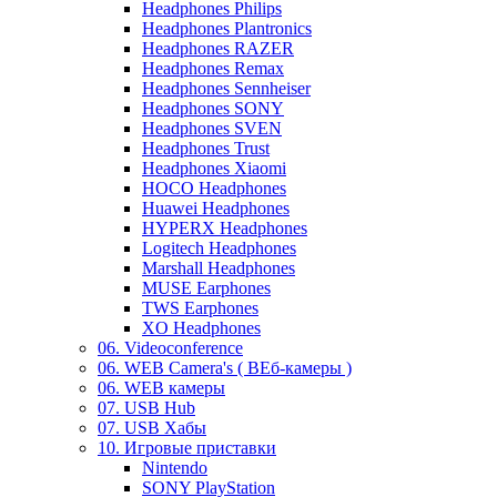
Headphones Philips
Headphones Plantronics
Headphones RAZER
Headphones Remax
Headphones Sennheiser
Headphones SONY
Headphones SVEN
Headphones Trust
Headphones Xiaomi
HOCO Headphones
Huawei Headphones
HYPERX Headphones
Logitech Headphones
Marshall Headphones
MUSE Earphones
TWS Earphones
XO Headphones
06. Videoconference
06. WEB Camera's ( ВЕб-камеры )
06. WEB камеры
07. USB Hub
07. USB Хабы
10. Игровые приставки
Nintendo
SONY PlayStation