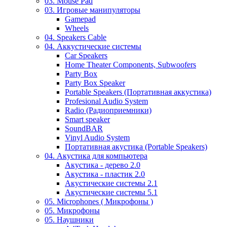
03. Mouse Pad
03. Игровые манипуляторы
Gamepad
Wheels
04. Speakers Cable
04. Аккустические системы
Car Speakers
Home Theater Components, Subwoofers
Party Box
Party Box Speaker
Portable Speakers (Портативная аккустика)
Profesional Audio System
Radio (Радиоприемники)
Smart speaker
SoundBAR
Vinyl Audio System
Портативная акустика (Portable Speakers)
04. Акустика для компьютера
Акустика - дерево 2.0
Акустика - пластик 2.0
Акустические системы 2.1
Акустические системы 5.1
05. Microphones ( Микрофоны )
05. Микрофоны
05. Наушники