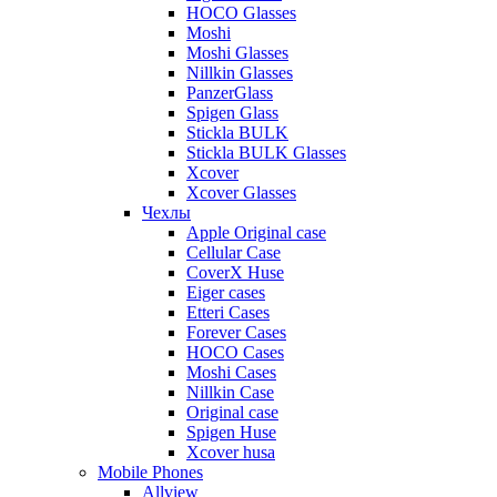
HOCO Glasses
Moshi
Moshi Glasses
Nillkin Glasses
PanzerGlass
Spigen Glass
Stickla BULK
Stickla BULK Glasses
Xcover
Xcover Glasses
Чехлы
Apple Original case
Cellular Case
CoverX Huse
Eiger cases
Etteri Cases
Forever Cases
HOCO Cases
Moshi Cases
Nillkin Case
Original case
Spigen Huse
Xcover husa
Mobile Phones
Allview