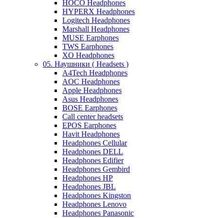
HOCO Headphones
HYPERX Headphones
Logitech Headphones
Marshall Headphones
MUSE Earphones
TWS Earphones
XO Headphones
05. Наушники ( Headsets )
A4Tech Headphones
AOC Headphones
Apple Headphones
Asus Headphones
BOSE Earphones
Call center headsets
EPOS Earphones
Havit Headphones
Headphones Cellular
Headphones DELL
Headphones Edifier
Headphones Gembird
Headphones HP
Headphones JBL
Headphones Kingston
Headphones Lenovo
Headphones Panasonic