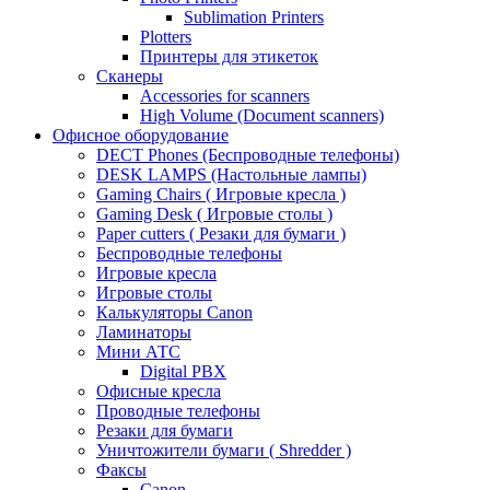
Sublimation Printers
Plotters
Принтеры для этикеток
Сканеры
Accessories for scanners
High Volume (Document scanners)
Офисное оборудование
DECT Phones (Беспроводные телефоны)
DESK LAMPS (Настольные лампы)
Gaming Chairs ( Игровые кресла )
Gaming Desk ( Игровые столы )
Paper cutters ( Резаки для бумаги )
Беспроводные телефоны
Игровые кресла
Игровые столы
Калькуляторы Canon
Ламинаторы
Мини АТС
Digital PBX
Офисные кресла
Проводные телефоны
Резаки для бумаги
Уничтожители бумаги ( Shredder )
Факсы
Canon