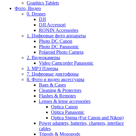
Graphics Tablets
Фото, Видео
0. Drones
DJI
DJI Accessori
RONIN Accessories
1. Цифровые фото аппараты
Photo DC Canon
Photo DC Panasonic
Polaroid Photo Camera
2. Видеокамеры
Video Camcorder Panasonic
3. MP3 Плееры
7. Цифровые диктофоны
8. Фото и видео аксессуары
Bags & Cases
Cleaning & Protectors
Flashes & Remotes
Lenses & lense accessories
Optica Canon
Optica Panasonic
Optica Sigma (For Canon and Nikon)
Power adapters, batteries, chargers, interface
cables
Tripods & Monopods