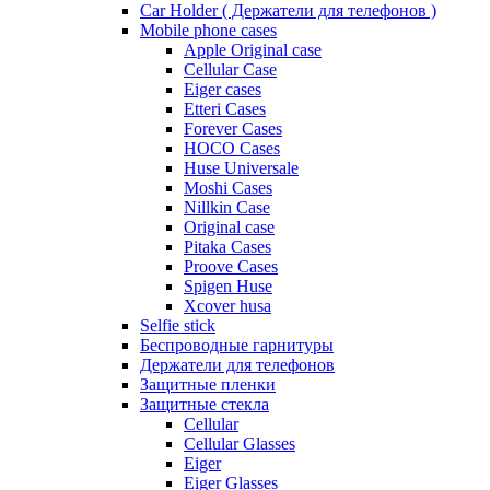
Car Holder ( Держатели для телефонов )
Mobile phone cases
Apple Original case
Cellular Case
Eiger cases
Etteri Cases
Forever Cases
HOCO Cases
Huse Universale
Moshi Cases
Nillkin Case
Original case
Pitaka Cases
Proove Cases
Spigen Huse
Xcover husa
Selfie stick
Беспроводные гарнитуры
Держатели для телефонов
Защитные пленки
Защитные стекла
Cellular
Cellular Glasses
Eiger
Eiger Glasses