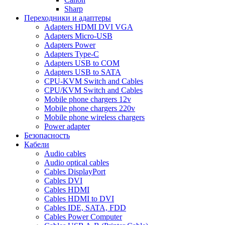
Sharp
Переходники и адаптеры
Adapters HDMI DVI VGA
Adapters Micro-USB
Adapters Power
Adapters Type-C
Adapters USB to COM
Adapters USB to SATA
CPU-KVM Switch and Cables
CPU/KVM Switch and Cables
Mobile phone chargers 12v
Mobile phone chargers 220v
Mobile phone wireless chargers
Power adapter
Безопасность
Кабели
Audio cables
Audio optical cables
Cables DisplayPort
Cables DVI
Cables HDMI
Cables HDMI to DVI
Cables IDE, SATA, FDD
Cables Power Computer