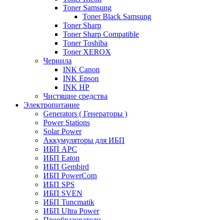
Toner Samsung
Toner Black Samsung
Toner Sharp
Toner Sharp Compatible
Toner Toshiba
Toner XEROX
Чернила
INK Canon
INK Epson
INK HP
Чистящие средства
Электропитание
Generators ( Генераторы )
Power Stations
Solar Power
Аккумуляторы для ИБП
ИБП APC
ИБП Eaton
ИБП Gembird
ИБП PowerCom
ИБП SPS
ИБП SVEN
ИБП Tuncmatik
ИБП Ultra Power
Преобразователи