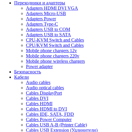
Переходники и адаптеры
Adapters HDMI DVI VGA
Adapters Micro-USB
Adapters Power
Adapters Type-C
Adapters USB to COM
Adapters USB to SATA
CPU-KVM Switch and Cables
CPU/KVM Switch and Cables
Mobile phone chargers 12v
Mobile phone chargers 220v
Mobile phone wireless chargers
Power adapter
Безопасность
Кабели
Audio cables
Audio optical cables
Cables DisplayPort
Cables DVI
Cables HDMI
Cables HDMI to DVI
Cables IDE, SATA, FDD
Cables Power Computer
Cables USB A-B (Printer Cable)
Cables USB Extension (Удлинители)