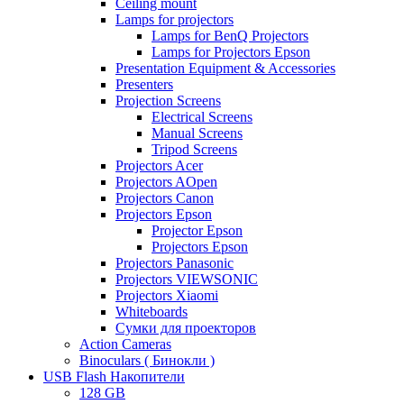
Ceiling mount
Lamps for projectors
Lamps for BenQ Projectors
Lamps for Projectors Epson
Presentation Equipment & Accessories
Presenters
Projection Screens
Electrical Screens
Manual Screens
Tripod Screens
Projectors Acer
Projectors AOpen
Projectors Canon
Projectors Epson
Projector Epson
Projectors Epson
Projectors Panasonic
Projectors VIEWSONIC
Projectors Xiaomi
Whiteboards
Сумки для проекторов
Action Cameras
Binoculars ( Бинокли )
USB Flash Накопители
128 GB