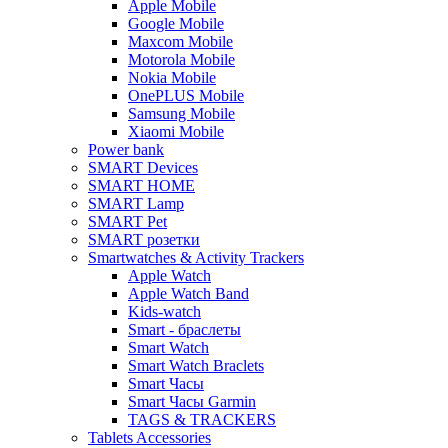
Apple Mobile
Google Mobile
Maxcom Mobile
Motorola Mobile
Nokia Mobile
OnePLUS Mobile
Samsung Mobile
Xiaomi Mobile
Power bank
SMART Devices
SMART HOME
SMART Lamp
SMART Pet
SMART розетки
Smartwatches & Activity Trackers
Apple Watch
Apple Watch Band
Kids-watch
Smart - браслеты
Smart Watch
Smart Watch Braclets
Smart Часы
Smart Часы Garmin
TAGS & TRACKERS
Tablets Accessories