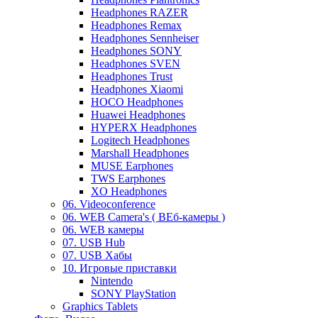
Headphones RAZER
Headphones Remax
Headphones Sennheiser
Headphones SONY
Headphones SVEN
Headphones Trust
Headphones Xiaomi
HOCO Headphones
Huawei Headphones
HYPERX Headphones
Logitech Headphones
Marshall Headphones
MUSE Earphones
TWS Earphones
XO Headphones
06. Videoconference
06. WEB Camera's ( ВЕб-камеры )
06. WEB камеры
07. USB Hub
07. USB Хабы
10. Игровые приставки
Nintendo
SONY PlayStation
Graphics Tablets