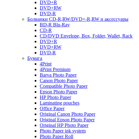
DVD+R
DVD+RW
DVD-R
Болванки CD-R,RW/DVD+-R,RW и аксессуары
BD-R Blu-Ray
CD-R
CD/DVD Envelope, Box, Folder, Wallet, Rack
DVD+R
DVD+RW
DVD-R
Бумага
4Print
4Print Premium
Barva Photo Paper
Canon Photo Paper
Compatible Photo Paper
Epson Photo Paper
HP Photo Paper
Laminating pouches
Office Paper
Original Canon Photo Paper
Original Epson Photo Paper
Original HP Photo Paper
Photo Paper ink system
Photo Paper Roll