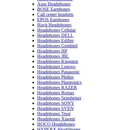
Asus Headphones
BOSE Earphones
Call center headsets
EPOS Earphones
Havit Headphones
Headphones Cellular
Headphones DELL
Headphones Edifier
Headphones Gembird
Headphones HP
Headphones JBL
Headphones Kingston
Headphones Lenovo
Headphones Panasonic
Headphones Philips
Headphones Plantronics
Headphones RAZER
Headphones Remax
Headphones Sennheiser
Headphones SONY
Headphones SVEN
Headphones Trust
Headphones Xiaomi
HOCO Headphones
HYPERX Headphones