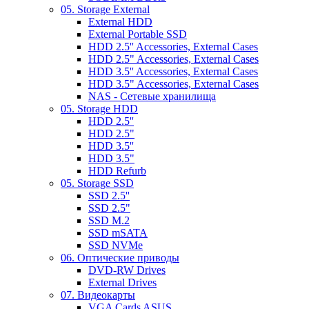
05. Storage External
External HDD
External Portable SSD
HDD 2.5'' Accessories, External Cases
HDD 2.5" Accessories, External Cases
HDD 3.5'' Accessories, External Cases
HDD 3.5" Accessories, External Cases
NAS - Сетевые хранилища
05. Storage HDD
HDD 2.5''
HDD 2.5"
HDD 3.5''
HDD 3.5"
HDD Refurb
05. Storage SSD
SSD 2.5''
SSD 2.5"
SSD M.2
SSD mSATA
SSD NVMe
06. Оптические приводы
DVD-RW Drives
External Drives
07. Видеокарты
VGA Cards ASUS