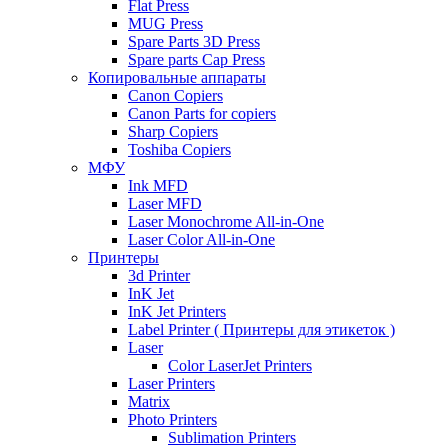
Flat Press
MUG Press
Spare Parts 3D Press
Spare parts Cap Press
Копировальные аппараты
Canon Copiers
Canon Parts for copiers
Sharp Copiers
Toshiba Copiers
МФУ
Ink MFD
Laser MFD
Laser Monochrome All-in-One
Laser Color All-in-One
Принтеры
3d Printer
InK Jet
InK Jet Printers
Label Printer ( Принтеры для этикеток )
Laser
Color LaserJet Printers
Laser Printers
Matrix
Photo Printers
Sublimation Printers