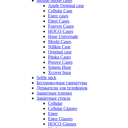
Mobile phone cases
Apple Original case
Cellular Case
Eiger cases
Etteri Cases
Forever Cases
HOCO Cases
Huse Universale
Moshi Cases
Nillkin Case
Original case
Pitaka Cases
Proove Cases
Spigen Huse
Xcover husa
Selfie stick
Беспроводные гарнитуры
Держатели для телефонов
Защитные пленки
Защитные стекла
Cellular
Cellular Glasses
Eiger
Eiger Glasses
HOCO Glasses