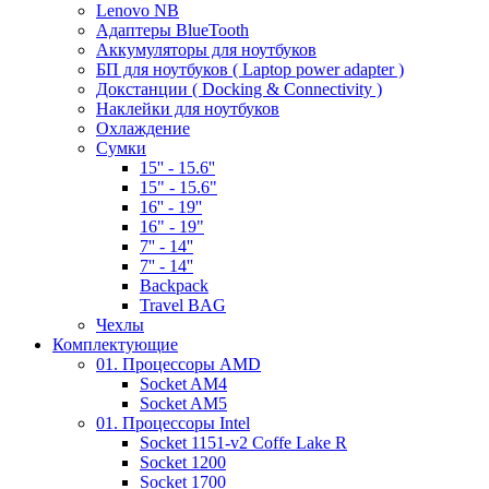
Lenovo NB
Адаптеры BlueTooth
Аккумуляторы для ноутбуков
БП для ноутбуков ( Laptop power adapter )
Докстанции ( Docking & Connectivity )
Наклейки для ноутбуков
Охлаждение
Сумки
15'' - 15.6''
15" - 15.6"
16'' - 19''
16" - 19"
7'' - 14''
7'' - 14''
Backpack
Travel BAG
Чехлы
Комплектующие
01. Процессоры AMD
Socket AM4
Socket AM5
01. Процессоры Intel
Socket 1151-v2 Coffe Lake R
Socket 1200
Socket 1700