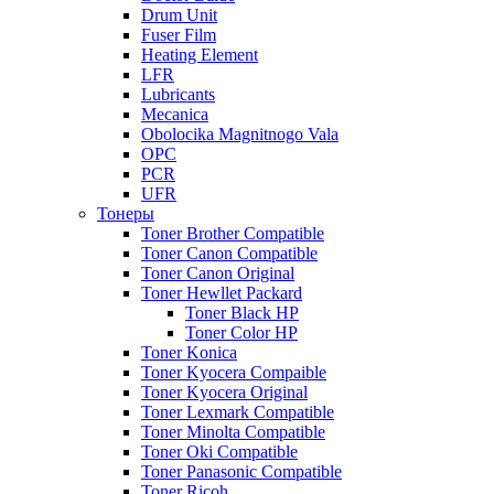
Drum Unit
Fuser Film
Heating Element
LFR
Lubricants
Mecanica
Obolocika Magnitnogo Vala
OPC
PCR
UFR
Тонеры
Toner Brother Compatible
Toner Canon Compatible
Toner Canon Original
Toner Hewllet Packard
Toner Black HP
Toner Color HP
Toner Konica
Toner Kyocera Compaible
Toner Kyocera Original
Toner Lexmark Compatible
Toner Minolta Compatible
Toner Oki Compatible
Toner Panasonic Compatible
Toner Ricoh