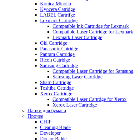
Konica Minolta
Kyocera Catridge
LABEL Cartrifge
Lexmark Cartridge
Compatible Ink Cartridge for Lexmark
Compatible Laser Cartridge for Lexmark
Lexmark Laser Cartridge
Oki Cartridge
Panasonic Catridge
Pantum Cartridge
Ricoh Catridge
Samsung Cartridge
Compatible Laser Cartridge for Samsung
Samsung Laser Cartridge
Sharp Cartridge
Toshiba Catridge
Xerox Cartridge
Compatible Laser Cartrdge for Xerox
Xerox Laser Cartridge
Папки для бумаги
Прочее
CHIP
Cleaning Blade
Developer
Doctor Balde