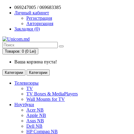
069247005 / 069683385
Личный кабинет
Регистрация
Авторизация
Закладки (0)
Товаров: 0 (0 Lei)
Ваша корзина пуста!
Категории
Категории
Телевизоры
TV
TV Boxes & MediaPlayers
Wall Mounts for TV
Ноутбуки
Acer NB
Apple NB
Asus NB
Dell NB
HP Compaq NB