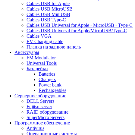
Cables USB for Apple
Cables USB MicroUSB
Cables USB MiniUSB
Cables USB Type-C
Cables USB Universal for Apple - MicroUSB - Type-C
Cables USB Universal for Apple/MicroUSB/Type-C
Cables VGA
EV Charging cable
Планка на заднюю панель
Аксессуары
FM Moduliator
Universal Tools
Батарейки
Batteries
Chargers
Power bank
Rechargeables
Серверное оборудование
DELL Servers
Fujitsu server
RAID оборудование
SuperMicro Servers
Программное обеспечение
Antivirus
Операционные системы