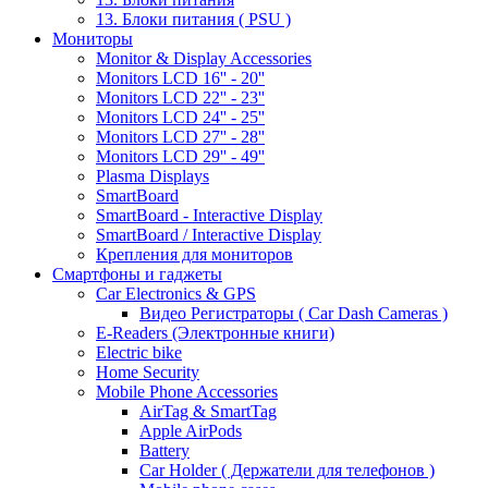
13. Блоки питания ( PSU )
Мониторы
Monitor & Display Accessories
Monitors LCD 16'' - 20''
Monitors LCD 22'' - 23''
Monitors LCD 24'' - 25''
Monitors LCD 27'' - 28''
Monitors LCD 29'' - 49''
Plasma Displays
SmartBoard
SmartBoard - Interactive Display
SmartBoard / Interactive Display
Крепления для мониторов
Смартфоны и гаджеты
Car Electronics & GPS
Видео Регистраторы ( Car Dash Cameras )
E-Readers (Электронные книги)
Electric bike
Home Security
Mobile Phone Accessories
AirTag & SmartTag
Apple AirPods
Battery
Car Holder ( Держатели для телефонов )