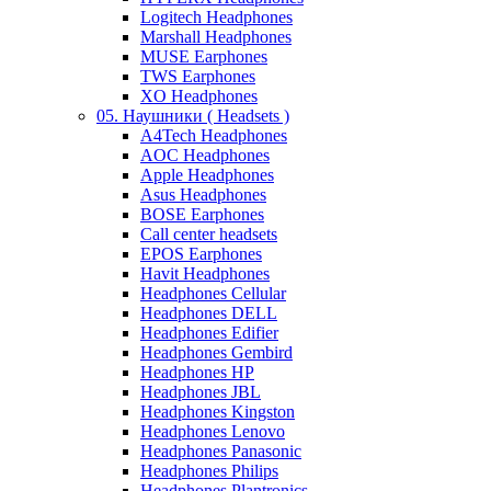
Logitech Headphones
Marshall Headphones
MUSE Earphones
TWS Earphones
XO Headphones
05. Наушники ( Headsets )
A4Tech Headphones
AOC Headphones
Apple Headphones
Asus Headphones
BOSE Earphones
Call center headsets
EPOS Earphones
Havit Headphones
Headphones Cellular
Headphones DELL
Headphones Edifier
Headphones Gembird
Headphones HP
Headphones JBL
Headphones Kingston
Headphones Lenovo
Headphones Panasonic
Headphones Philips
Headphones Plantronics