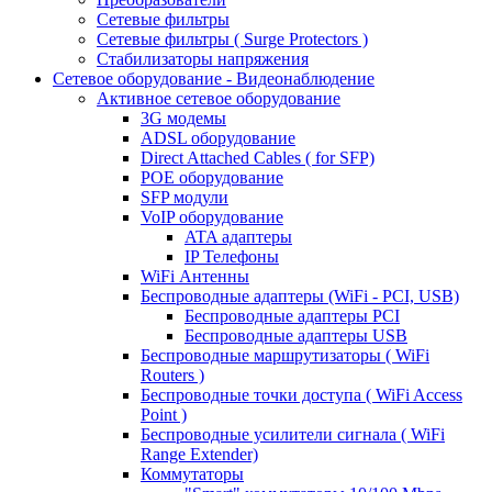
Сетевые фильтры
Сетевые фильтры ( Surge Protectors )
Стабилизаторы напряжения
Сетевое оборудование - Видеонаблюдение
Активное сетевое оборудование
3G модемы
ADSL оборудование
Direct Attached Cables ( for SFP)
POE оборудование
SFP модули
VoIP оборудование
ATA адаптеры
IP Телефоны
WiFi Антенны
Беспроводные адаптеры (WiFi - PCI, USB)
Беспроводные адаптеры PCI
Беспроводные адаптеры USB
Беспроводные маршрутизаторы ( WiFi
Routers )
Беспроводные точки доступа ( WiFi Access
Point )
Беспроводные усилители сигнала ( WiFi
Range Extender)
Коммутаторы