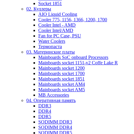
Socket 1851
02. Куллеры
AIO Liquid Cooling
Cooler 775, 1156, 1366, 1200, 1700
Cooler Intel - AMD
Cooler Intel/AMD
Fan for PC Case, PSU
Water Coolers
Термопаста
03. Материнские платы
Mainboards SoC onboard Processors
Mainboards socket 1151-v2 Coffe Lake R
Mainboards socket 1200
Mainboards socket 1700
Mainboards socket 1851
Mainboards socket AM4
Mainboards socket AM5
MB Accessories
04. Оперативная память
DDR3
DDR4
DDR5
SODIMM DDR3
SODIMM DDR4
SODIMM DDR5