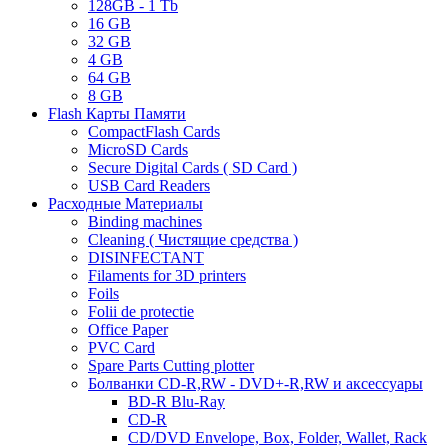
128GB - 1 Tb
16 GB
32 GB
4 GB
64 GB
8 GB
Flash Карты Памяти
CompactFlash Cards
MicroSD Cards
Secure Digital Cards ( SD Card )
USB Card Readers
Расходные Материалы
Binding machines
Cleaning ( Чистящие средства )
DISINFECTANT
Filaments for 3D printers
Foils
Folii de protectie
Office Paper
PVC Card
Spare Parts Cutting plotter
Болванки CD-R,RW - DVD+-R,RW и аксессуары
BD-R Blu-Ray
CD-R
CD/DVD Envelope, Box, Folder, Wallet, Rack