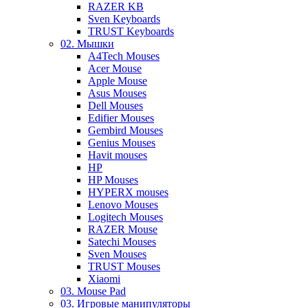
RAZER KB
Sven Keyboards
TRUST Keyboards
02. Мышки
A4Tech Mouses
Acer Mouse
Apple Mouse
Asus Mouses
Dell Mouses
Edifier Mouses
Gembird Mouses
Genius Mouses
Havit mouses
HP
HP Mouses
HYPERX mouses
Lenovo Mouses
Logitech Mouses
RAZER Mouse
Satechi Mouses
Sven Mouses
TRUST Mouses
Xiaomi
03. Mouse Pad
03. Игровые манипуляторы