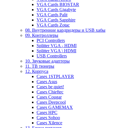
VGA Cards BIOSTAR
VGA Cards Gigabyte
VGA Cards Palit
VGA Cards Sapphire
VGA Cards Zotac
08. Внутренние кардридеры и USB хабы
09. Контроллеры
PCI Controllers
Splitter VGA - HDMI
Splitter VGA \ HDMI
USB Controllers
10. Звуковые адаптеры
11. ТВ тюнеры
12. Корпуса
Cases 1STPLAYER
Cases Asus
Cases be quiet!
Cases Chieftec
Cases Cougar
Cases Deepcool
Cases GAMEMAX
Cases HPC
Cases Sohoo
Cases Xilence
13. Блоки питания