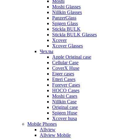
Moshi
Moshi Glasses
Nillkin Glasses
PanzerGlass
Spigen Glass
Stickla BULK
Stickla BULK Glasses
Xcover
Xcover Glasses
Чехлы
Apple Original case
Cellular Case
CoverX Huse
Eiger cases
Etteri Cases
Forever Cases
HOCO Cases
Moshi Cases
Nillkin Case
Original case
Spigen Huse
Xcover husa
Mobile Phones
Allview
Allview Mobile