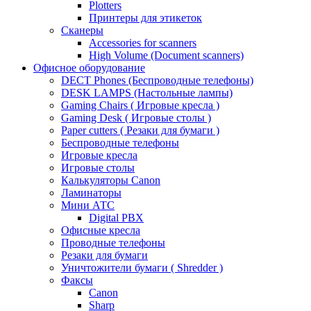
Plotters
Принтеры для этикеток
Сканеры
Accessories for scanners
High Volume (Document scanners)
Офисное оборудование
DECT Phones (Беспроводные телефоны)
DESK LAMPS (Настольные лампы)
Gaming Chairs ( Игровые кресла )
Gaming Desk ( Игровые столы )
Paper cutters ( Резаки для бумаги )
Беспроводные телефоны
Игровые кресла
Игровые столы
Калькуляторы Canon
Ламинаторы
Мини АТС
Digital PBX
Офисные кресла
Проводные телефоны
Резаки для бумаги
Уничтожители бумаги ( Shredder )
Факсы
Canon
Sharp