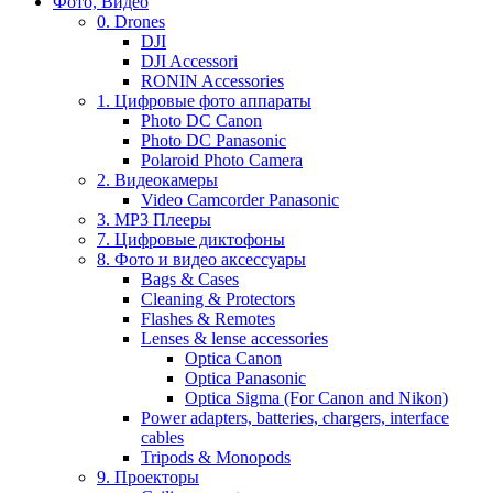
Фото, Видео
0. Drones
DJI
DJI Accessori
RONIN Accessories
1. Цифровые фото аппараты
Photo DC Canon
Photo DC Panasonic
Polaroid Photo Camera
2. Видеокамеры
Video Camcorder Panasonic
3. MP3 Плееры
7. Цифровые диктофоны
8. Фото и видео аксессуары
Bags & Cases
Cleaning & Protectors
Flashes & Remotes
Lenses & lense accessories
Optica Canon
Optica Panasonic
Optica Sigma (For Canon and Nikon)
Power adapters, batteries, chargers, interface
cables
Tripods & Monopods
9. Проекторы