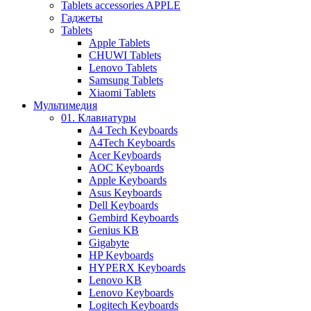
Tablets accessories APPLE
Гаджеты
Tablets
Apple Tablets
CHUWI Tablets
Lenovo Tablets
Samsung Tablets
Xiaomi Tablets
Мультимедия
01. Клавиатуры
A4 Tech Keyboards
A4Tech Keyboards
Acer Keyboards
AOC Keyboards
Apple Keyboards
Asus Keyboards
Dell Keyboards
Gembird Keyboards
Genius KB
Gigabyte
HP Keyboards
HYPERX Keyboards
Lenovo KB
Lenovo Keyboards
Logitech Keyboards