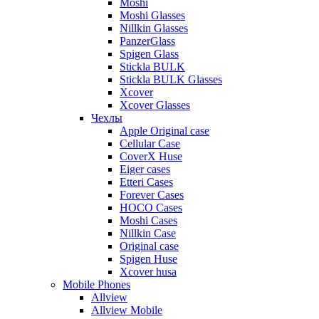
Moshi
Moshi Glasses
Nillkin Glasses
PanzerGlass
Spigen Glass
Stickla BULK
Stickla BULK Glasses
Xcover
Xcover Glasses
Чехлы
Apple Original case
Cellular Case
CoverX Huse
Eiger cases
Etteri Cases
Forever Cases
HOCO Cases
Moshi Cases
Nillkin Case
Original case
Spigen Huse
Xcover husa
Mobile Phones
Allview
Allview Mobile