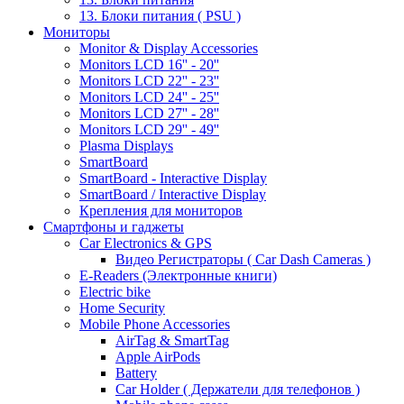
13. Блоки питания ( PSU )
Мониторы
Monitor & Display Accessories
Monitors LCD 16'' - 20''
Monitors LCD 22'' - 23''
Monitors LCD 24'' - 25''
Monitors LCD 27'' - 28''
Monitors LCD 29'' - 49''
Plasma Displays
SmartBoard
SmartBoard - Interactive Display
SmartBoard / Interactive Display
Крепления для мониторов
Смартфоны и гаджеты
Car Electronics & GPS
Видео Регистраторы ( Car Dash Cameras )
E-Readers (Электронные книги)
Electric bike
Home Security
Mobile Phone Accessories
AirTag & SmartTag
Apple AirPods
Battery
Car Holder ( Держатели для телефонов )