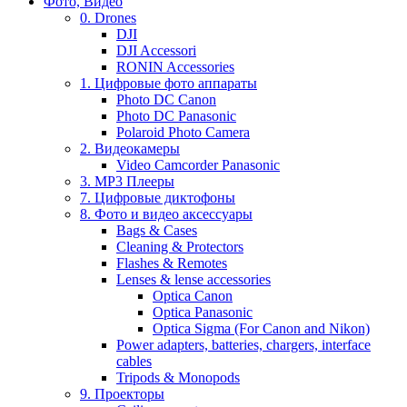
Фото, Видео
0. Drones
DJI
DJI Accessori
RONIN Accessories
1. Цифровые фото аппараты
Photo DC Canon
Photo DC Panasonic
Polaroid Photo Camera
2. Видеокамеры
Video Camcorder Panasonic
3. MP3 Плееры
7. Цифровые диктофоны
8. Фото и видео аксессуары
Bags & Cases
Cleaning & Protectors
Flashes & Remotes
Lenses & lense accessories
Optica Canon
Optica Panasonic
Optica Sigma (For Canon and Nikon)
Power adapters, batteries, chargers, interface
cables
Tripods & Monopods
9. Проекторы