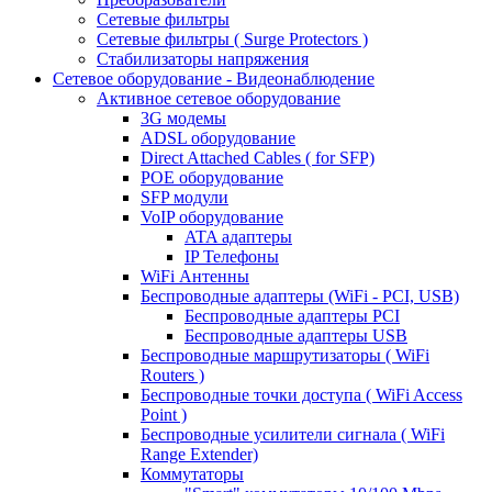
Сетевые фильтры
Сетевые фильтры ( Surge Protectors )
Стабилизаторы напряжения
Сетевое оборудование - Видеонаблюдение
Активное сетевое оборудование
3G модемы
ADSL оборудование
Direct Attached Cables ( for SFP)
POE оборудование
SFP модули
VoIP оборудование
ATA адаптеры
IP Телефоны
WiFi Антенны
Беспроводные адаптеры (WiFi - PCI, USB)
Беспроводные адаптеры PCI
Беспроводные адаптеры USB
Беспроводные маршрутизаторы ( WiFi
Routers )
Беспроводные точки доступа ( WiFi Access
Point )
Беспроводные усилители сигнала ( WiFi
Range Extender)
Коммутаторы