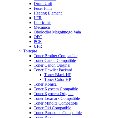
Drum Unit
Fuser Film
Heating Element
LFR
Lubricants
Mecanica
Obolocika Magnitnogo Vala
OPC
PCR
UFR
Тонеры
Toner Brother Compatible
Toner Canon Compatible
Toner Canon Original
Toner Hewllet Packard
Toner Black HP
Toner Color HP
Toner Konica
Toner Kyocera Compaible
Toner Kyocera Original
Toner Lexmark Compatible
Toner Minolta Compatible
Toner Oki Compatible
Toner Panasonic Compatible
Toner Ricoh