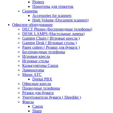
Plotters
Принтеры для этикеток
Сканеры
Accessories for scanners
High Volume (Document scanners)
Офисное оборудование
DECT Phones (Беспроводные телефоны)
DESK LAMPS (Настольные лампы)
Gaming Chairs ( Игровые кресла )
Gaming Desk ( Игровые столы )
Paper cutters ( Резаки для бумаги )
Беспроводные телефоны
Игровые кресла
Игровые столы
Калькуляторы Canon
Ламинаторы
Мини АТС
Digital PBX
Офисные кресла
Проводные телефоны
Резаки для бумаги
Уничтожители бумаги ( Shredder )
Факсы
Canon
Sharp