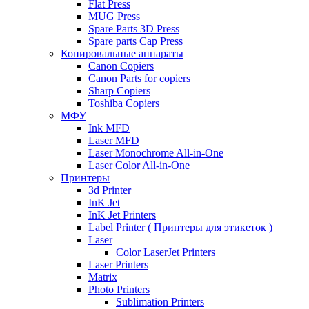
Flat Press
MUG Press
Spare Parts 3D Press
Spare parts Cap Press
Копировальные аппараты
Canon Copiers
Canon Parts for copiers
Sharp Copiers
Toshiba Copiers
МФУ
Ink MFD
Laser MFD
Laser Monochrome All-in-One
Laser Color All-in-One
Принтеры
3d Printer
InK Jet
InK Jet Printers
Label Printer ( Принтеры для этикеток )
Laser
Color LaserJet Printers
Laser Printers
Matrix
Photo Printers
Sublimation Printers