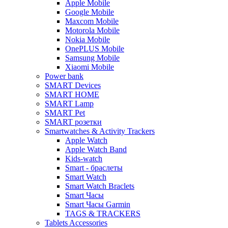
Apple Mobile
Google Mobile
Maxcom Mobile
Motorola Mobile
Nokia Mobile
OnePLUS Mobile
Samsung Mobile
Xiaomi Mobile
Power bank
SMART Devices
SMART HOME
SMART Lamp
SMART Pet
SMART розетки
Smartwatches & Activity Trackers
Apple Watch
Apple Watch Band
Kids-watch
Smart - браслеты
Smart Watch
Smart Watch Braclets
Smart Часы
Smart Часы Garmin
TAGS & TRACKERS
Tablets Accessories