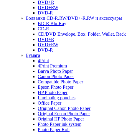
DVD+R
DVD+RW
DVD-R
Болванки CD-R,RW/DVD+-R,RW и аксессуары
BD-R Blu-Ray
CD-R
CD/DVD Envelope, Box, Folder, Wallet, Rack
DVD+R
DVD+RW
DVD-R
Бумага
4Print
4Print Premium
Barva Photo Paper
Canon Photo Paper
Compatible Photo Paper
Epson Photo Paper
HP Photo Paper
Laminating pouches
Office Paper
Original Canon Photo Paper
Original Epson Photo Paper
Original HP Photo Paper
Photo Paper ink system
Photo Paper Roll