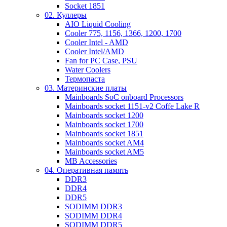
Socket 1851
02. Куллеры
AIO Liquid Cooling
Cooler 775, 1156, 1366, 1200, 1700
Cooler Intel - AMD
Cooler Intel/AMD
Fan for PC Case, PSU
Water Coolers
Термопаста
03. Материнские платы
Mainboards SoC onboard Processors
Mainboards socket 1151-v2 Coffe Lake R
Mainboards socket 1200
Mainboards socket 1700
Mainboards socket 1851
Mainboards socket AM4
Mainboards socket AM5
MB Accessories
04. Оперативная память
DDR3
DDR4
DDR5
SODIMM DDR3
SODIMM DDR4
SODIMM DDR5