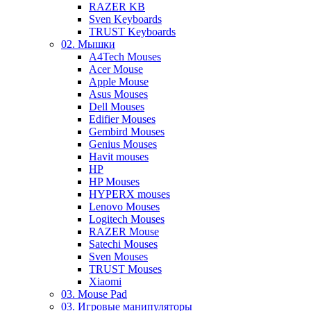
RAZER KB
Sven Keyboards
TRUST Keyboards
02. Мышки
A4Tech Mouses
Acer Mouse
Apple Mouse
Asus Mouses
Dell Mouses
Edifier Mouses
Gembird Mouses
Genius Mouses
Havit mouses
HP
HP Mouses
HYPERX mouses
Lenovo Mouses
Logitech Mouses
RAZER Mouse
Satechi Mouses
Sven Mouses
TRUST Mouses
Xiaomi
03. Mouse Pad
03. Игровые манипуляторы