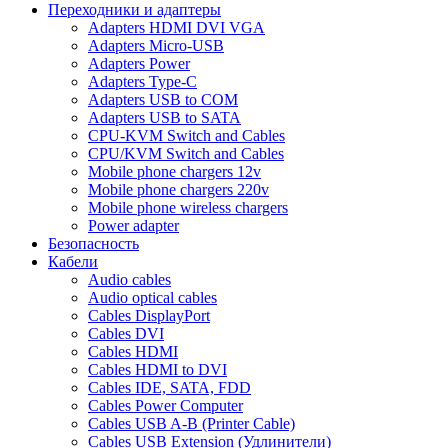
Переходники и адаптеры
Adapters HDMI DVI VGA
Adapters Micro-USB
Adapters Power
Adapters Type-C
Adapters USB to COM
Adapters USB to SATA
CPU-KVM Switch and Cables
CPU/KVM Switch and Cables
Mobile phone chargers 12v
Mobile phone chargers 220v
Mobile phone wireless chargers
Power adapter
Безопасность
Кабели
Audio cables
Audio optical cables
Cables DisplayPort
Cables DVI
Cables HDMI
Cables HDMI to DVI
Cables IDE, SATA, FDD
Cables Power Computer
Cables USB A-B (Printer Cable)
Cables USB Extension (Удлинители)