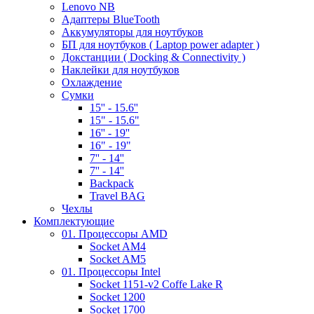
Lenovo NB
Адаптеры BlueTooth
Аккумуляторы для ноутбуков
БП для ноутбуков ( Laptop power adapter )
Докстанции ( Docking & Connectivity )
Наклейки для ноутбуков
Охлаждение
Сумки
15'' - 15.6''
15" - 15.6"
16'' - 19''
16" - 19"
7'' - 14''
7'' - 14''
Backpack
Travel BAG
Чехлы
Комплектующие
01. Процессоры AMD
Socket AM4
Socket AM5
01. Процессоры Intel
Socket 1151-v2 Coffe Lake R
Socket 1200
Socket 1700