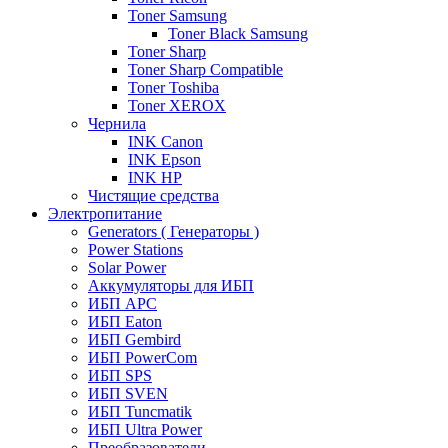
Toner Samsung
Toner Black Samsung
Toner Sharp
Toner Sharp Compatible
Toner Toshiba
Toner XEROX
Чернила
INK Canon
INK Epson
INK HP
Чистящие средства
Электропитание
Generators ( Генераторы )
Power Stations
Solar Power
Аккумуляторы для ИБП
ИБП APC
ИБП Eaton
ИБП Gembird
ИБП PowerCom
ИБП SPS
ИБП SVEN
ИБП Tuncmatik
ИБП Ultra Power
Преобразователи