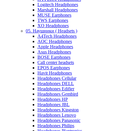
Logitech Headphones
Marshall Headphones
MUSE Earphones
TWS Earphones
XO Headphones
05. Наушники ( Headsets )
A4Tech Headphones
AOC Headphones
Apple Headphones
Asus Headphones
BOSE Earphones
Call center headsets
EPOS Earphones
Havit Headphones
Headphones Cellular
Headphones DELL
Headphones Edifier
Headphones Gembird
Headphones HP
Headphones JBL
Headphones Kingston
Headphones Lenovo
Headphones Panasonic
Headphones Philips
Headphones Plantronics