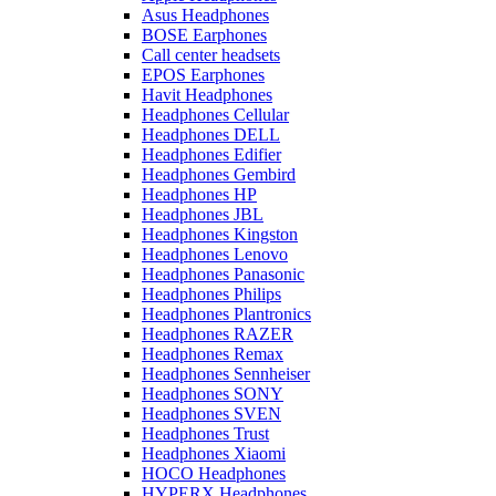
Asus Headphones
BOSE Earphones
Call center headsets
EPOS Earphones
Havit Headphones
Headphones Cellular
Headphones DELL
Headphones Edifier
Headphones Gembird
Headphones HP
Headphones JBL
Headphones Kingston
Headphones Lenovo
Headphones Panasonic
Headphones Philips
Headphones Plantronics
Headphones RAZER
Headphones Remax
Headphones Sennheiser
Headphones SONY
Headphones SVEN
Headphones Trust
Headphones Xiaomi
HOCO Headphones
HYPERX Headphones