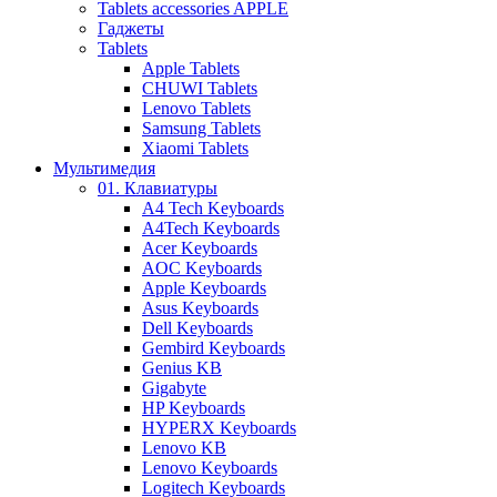
Tablets accessories APPLE
Гаджеты
Tablets
Apple Tablets
CHUWI Tablets
Lenovo Tablets
Samsung Tablets
Xiaomi Tablets
Мультимедия
01. Клавиатуры
A4 Tech Keyboards
A4Tech Keyboards
Acer Keyboards
AOC Keyboards
Apple Keyboards
Asus Keyboards
Dell Keyboards
Gembird Keyboards
Genius KB
Gigabyte
HP Keyboards
HYPERX Keyboards
Lenovo KB
Lenovo Keyboards
Logitech Keyboards