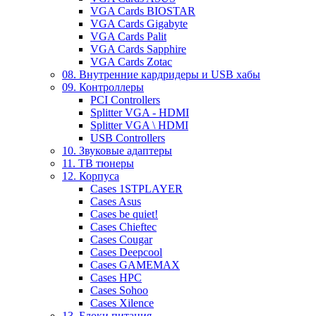
VGA Cards BIOSTAR
VGA Cards Gigabyte
VGA Cards Palit
VGA Cards Sapphire
VGA Cards Zotac
08. Внутренние кардридеры и USB хабы
09. Контроллеры
PCI Controllers
Splitter VGA - HDMI
Splitter VGA \ HDMI
USB Controllers
10. Звуковые адаптеры
11. ТВ тюнеры
12. Корпуса
Cases 1STPLAYER
Cases Asus
Cases be quiet!
Cases Chieftec
Cases Cougar
Cases Deepcool
Cases GAMEMAX
Cases HPC
Cases Sohoo
Cases Xilence
13. Блоки питания