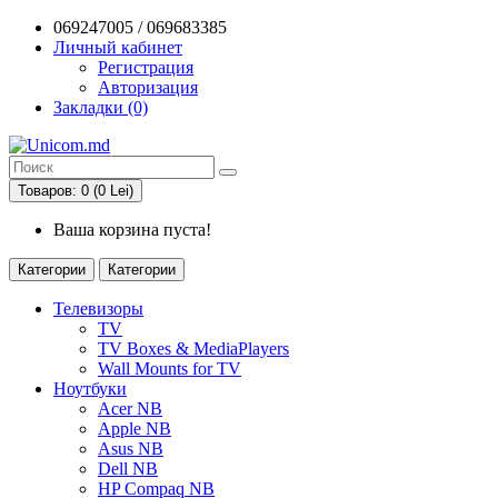
069247005 / 069683385
Личный кабинет
Регистрация
Авторизация
Закладки (0)
Товаров: 0 (0 Lei)
Ваша корзина пуста!
Категории
Категории
Телевизоры
TV
TV Boxes & MediaPlayers
Wall Mounts for TV
Ноутбуки
Acer NB
Apple NB
Asus NB
Dell NB
HP Compaq NB