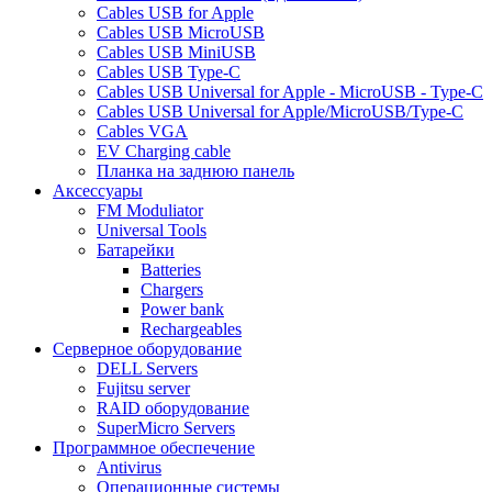
Cables USB for Apple
Cables USB MicroUSB
Cables USB MiniUSB
Cables USB Type-C
Cables USB Universal for Apple - MicroUSB - Type-C
Cables USB Universal for Apple/MicroUSB/Type-C
Cables VGA
EV Charging cable
Планка на заднюю панель
Аксессуары
FM Moduliator
Universal Tools
Батарейки
Batteries
Chargers
Power bank
Rechargeables
Серверное оборудование
DELL Servers
Fujitsu server
RAID оборудование
SuperMicro Servers
Программное обеспечение
Antivirus
Операционные системы