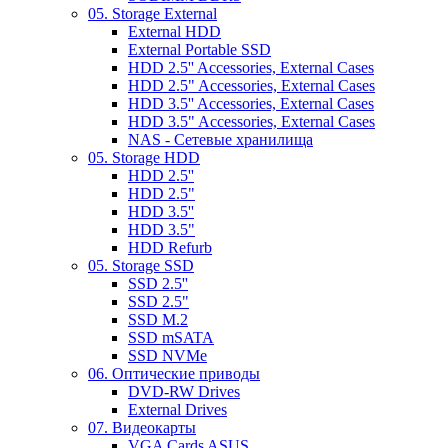
05. Storage External
External HDD
External Portable SSD
HDD 2.5'' Accessories, External Cases
HDD 2.5" Accessories, External Cases
HDD 3.5'' Accessories, External Cases
HDD 3.5" Accessories, External Cases
NAS - Сетевые хранилища
05. Storage HDD
HDD 2.5''
HDD 2.5"
HDD 3.5''
HDD 3.5"
HDD Refurb
05. Storage SSD
SSD 2.5''
SSD 2.5"
SSD M.2
SSD mSATA
SSD NVMe
06. Оптические приводы
DVD-RW Drives
External Drives
07. Видеокарты
VGA Cards ASUS