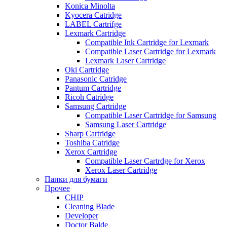
Konica Minolta
Kyocera Catridge
LABEL Cartrifge
Lexmark Cartridge
Compatible Ink Cartridge for Lexmark
Compatible Laser Cartridge for Lexmark
Lexmark Laser Cartridge
Oki Cartridge
Panasonic Catridge
Pantum Cartridge
Ricoh Catridge
Samsung Cartridge
Compatible Laser Cartridge for Samsung
Samsung Laser Cartridge
Sharp Cartridge
Toshiba Catridge
Xerox Cartridge
Compatible Laser Cartrdge for Xerox
Xerox Laser Cartridge
Папки для бумаги
Прочее
CHIP
Cleaning Blade
Developer
Doctor Balde