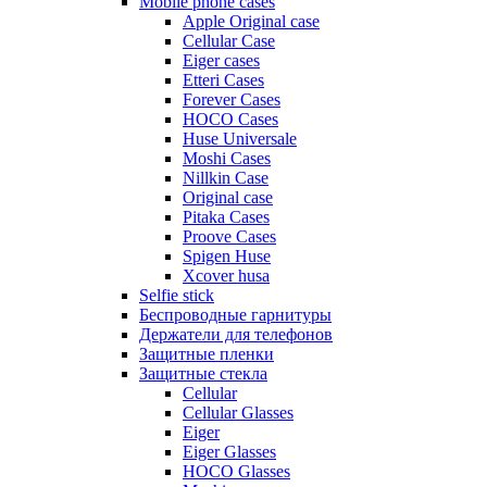
Mobile phone cases
Apple Original case
Cellular Case
Eiger cases
Etteri Cases
Forever Cases
HOCO Cases
Huse Universale
Moshi Cases
Nillkin Case
Original case
Pitaka Cases
Proove Cases
Spigen Huse
Xcover husa
Selfie stick
Беспроводные гарнитуры
Держатели для телефонов
Защитные пленки
Защитные стекла
Cellular
Cellular Glasses
Eiger
Eiger Glasses
HOCO Glasses