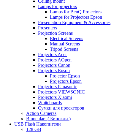
Ceiling mount
Lamps for projectors
Lamps for BenQ Projectors
Lamps for Projectors Epson
Presentation Equipment & Accessories
Presenters
Projection Screens
Electrical Screens
Manual Screens
Tripod Screens
Projectors Acer
Projectors AOpen
Projectors Canon
Projectors Epson
Projector Epson
Projectors Epson
Projectors Panasonic
Projectors VIEWSONIC
Projectors Xiaomi
Whiteboards
Сумки для проекторов
Action Cameras
Binoculars ( Бинокли )
USB Flash Накопители
128 GB