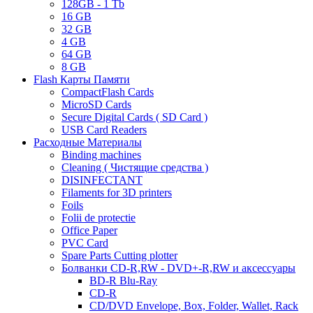
128GB - 1 Tb
16 GB
32 GB
4 GB
64 GB
8 GB
Flash Карты Памяти
CompactFlash Cards
MicroSD Cards
Secure Digital Cards ( SD Card )
USB Card Readers
Расходные Материалы
Binding machines
Cleaning ( Чистящие средства )
DISINFECTANT
Filaments for 3D printers
Foils
Folii de protectie
Office Paper
PVC Card
Spare Parts Cutting plotter
Болванки CD-R,RW - DVD+-R,RW и аксессуары
BD-R Blu-Ray
CD-R
CD/DVD Envelope, Box, Folder, Wallet, Rack