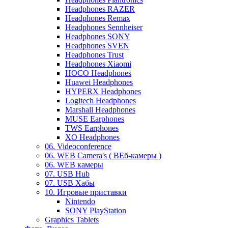
Headphones RAZER
Headphones Remax
Headphones Sennheiser
Headphones SONY
Headphones SVEN
Headphones Trust
Headphones Xiaomi
HOCO Headphones
Huawei Headphones
HYPERX Headphones
Logitech Headphones
Marshall Headphones
MUSE Earphones
TWS Earphones
XO Headphones
06. Videoconference
06. WEB Camera's ( ВЕб-камеры )
06. WEB камеры
07. USB Hub
07. USB Хабы
10. Игровые приставки
Nintendo
SONY PlayStation
Graphics Tablets