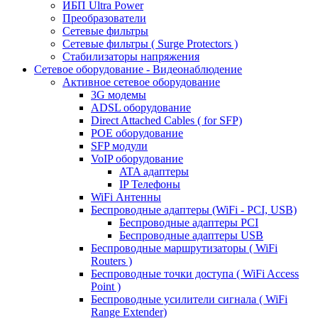
ИБП Ultra Power
Преобразователи
Сетевые фильтры
Сетевые фильтры ( Surge Protectors )
Стабилизаторы напряжения
Сетевое оборудование - Видеонаблюдение
Активное сетевое оборудование
3G модемы
ADSL оборудование
Direct Attached Cables ( for SFP)
POE оборудование
SFP модули
VoIP оборудование
ATA адаптеры
IP Телефоны
WiFi Антенны
Беспроводные адаптеры (WiFi - PCI, USB)
Беспроводные адаптеры PCI
Беспроводные адаптеры USB
Беспроводные маршрутизаторы ( WiFi
Routers )
Беспроводные точки доступа ( WiFi Access
Point )
Беспроводные усилители сигнала ( WiFi
Range Extender)