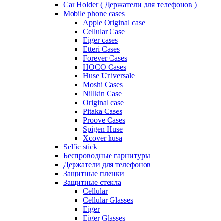
Car Holder ( Держатели для телефонов )
Mobile phone cases
Apple Original case
Cellular Case
Eiger cases
Etteri Cases
Forever Cases
HOCO Cases
Huse Universale
Moshi Cases
Nillkin Case
Original case
Pitaka Cases
Proove Cases
Spigen Huse
Xcover husa
Selfie stick
Беспроводные гарнитуры
Держатели для телефонов
Защитные пленки
Защитные стекла
Cellular
Cellular Glasses
Eiger
Eiger Glasses