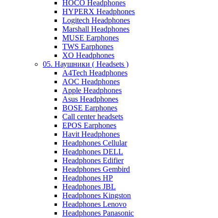
HOCO Headphones
HYPERX Headphones
Logitech Headphones
Marshall Headphones
MUSE Earphones
TWS Earphones
XO Headphones
05. Наушники ( Headsets )
A4Tech Headphones
AOC Headphones
Apple Headphones
Asus Headphones
BOSE Earphones
Call center headsets
EPOS Earphones
Havit Headphones
Headphones Cellular
Headphones DELL
Headphones Edifier
Headphones Gembird
Headphones HP
Headphones JBL
Headphones Kingston
Headphones Lenovo
Headphones Panasonic