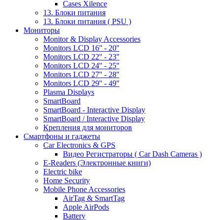
Cases Xilence
13. Блоки питания
13. Блоки питания ( PSU )
Мониторы
Monitor & Display Accessories
Monitors LCD 16'' - 20''
Monitors LCD 22'' - 23''
Monitors LCD 24'' - 25''
Monitors LCD 27'' - 28''
Monitors LCD 29'' - 49''
Plasma Displays
SmartBoard
SmartBoard - Interactive Display
SmartBoard / Interactive Display
Крепления для мониторов
Смартфоны и гаджеты
Car Electronics & GPS
Видео Регистраторы ( Car Dash Cameras )
E-Readers (Электронные книги)
Electric bike
Home Security
Mobile Phone Accessories
AirTag & SmartTag
Apple AirPods
Battery