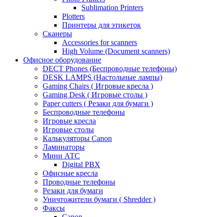
Sublimation Printers
Plotters
Принтеры для этикеток
Сканеры
Accessories for scanners
High Volume (Document scanners)
Офисное оборудование
DECT Phones (Беспроводные телефоны)
DESK LAMPS (Настольные лампы)
Gaming Chairs ( Игровые кресла )
Gaming Desk ( Игровые столы )
Paper cutters ( Резаки для бумаги )
Беспроводные телефоны
Игровые кресла
Игровые столы
Калькуляторы Canon
Ламинаторы
Мини АТС
Digital PBX
Офисные кресла
Проводные телефоны
Резаки для бумаги
Уничтожители бумаги ( Shredder )
Факсы
Canon