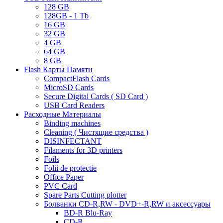
128 GB
128GB - 1 Tb
16 GB
32 GB
4 GB
64 GB
8 GB
Flash Карты Памяти
CompactFlash Cards
MicroSD Cards
Secure Digital Cards ( SD Card )
USB Card Readers
Расходные Материалы
Binding machines
Cleaning ( Чистящие средства )
DISINFECTANT
Filaments for 3D printers
Foils
Folii de protectie
Office Paper
PVC Card
Spare Parts Cutting plotter
Болванки CD-R,RW - DVD+-R,RW и аксессуары
BD-R Blu-Ray
CD-R