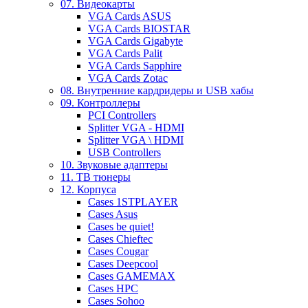
07. Видеокарты
VGA Cards ASUS
VGA Cards BIOSTAR
VGA Cards Gigabyte
VGA Cards Palit
VGA Cards Sapphire
VGA Cards Zotac
08. Внутренние кардридеры и USB хабы
09. Контроллеры
PCI Controllers
Splitter VGA - HDMI
Splitter VGA \ HDMI
USB Controllers
10. Звуковые адаптеры
11. ТВ тюнеры
12. Корпуса
Cases 1STPLAYER
Cases Asus
Cases be quiet!
Cases Chieftec
Cases Cougar
Cases Deepcool
Cases GAMEMAX
Cases HPC
Cases Sohoo