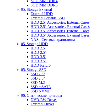
SODIMM DDR4
SODIMM DDR5
05. Storage External
External HDD
External Portable SSD
HDD 2.5'' Accessories, External Cases
HDD 2.5" Accessories, External Cases
HDD 3.5'' Accessories, External Cases
HDD 3.5" Accessories, External Cases
NAS - Сетевые хранилища
05. Storage HDD
HDD 2.5''
HDD 2.5"
HDD 3.5''
HDD 3.5"
HDD Refurb
05. Storage SSD
SSD 2.5''
SSD 2.5"
SSD M.2
SSD mSATA
SSD NVMe
06. Оптические приводы
DVD-RW Drives
External Drives