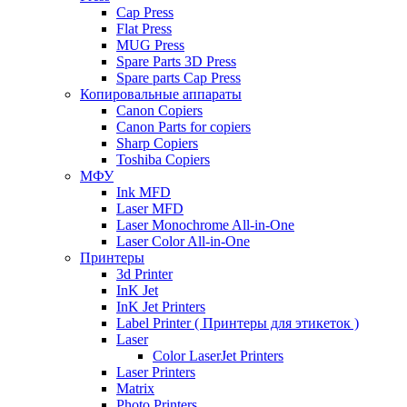
Cap Press
Flat Press
MUG Press
Spare Parts 3D Press
Spare parts Cap Press
Копировальные аппараты
Canon Copiers
Canon Parts for copiers
Sharp Copiers
Toshiba Copiers
МФУ
Ink MFD
Laser MFD
Laser Monochrome All-in-One
Laser Color All-in-One
Принтеры
3d Printer
InK Jet
InK Jet Printers
Label Printer ( Принтеры для этикеток )
Laser
Color LaserJet Printers
Laser Printers
Matrix
Photo Printers