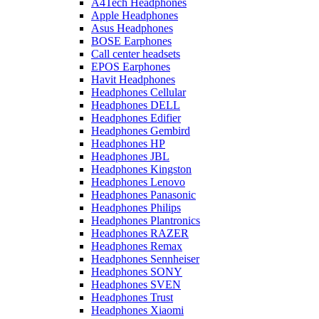
A4Tech Headphones
Apple Headphones
Asus Headphones
BOSE Earphones
Call center headsets
EPOS Earphones
Havit Headphones
Headphones Cellular
Headphones DELL
Headphones Edifier
Headphones Gembird
Headphones HP
Headphones JBL
Headphones Kingston
Headphones Lenovo
Headphones Panasonic
Headphones Philips
Headphones Plantronics
Headphones RAZER
Headphones Remax
Headphones Sennheiser
Headphones SONY
Headphones SVEN
Headphones Trust
Headphones Xiaomi