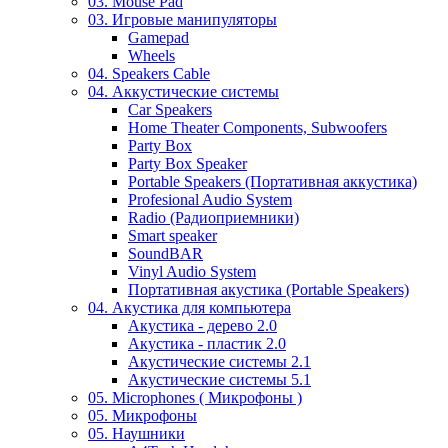
03. Mouse Pad
03. Игровые манипуляторы
Gamepad
Wheels
04. Speakers Cable
04. Аккустические системы
Car Speakers
Home Theater Components, Subwoofers
Party Box
Party Box Speaker
Portable Speakers (Портативная аккустика)
Profesional Audio System
Radio (Радиоприемники)
Smart speaker
SoundBAR
Vinyl Audio System
Портативная акустика (Portable Speakers)
04. Акустика для компьютера
Акустика - дерево 2.0
Акустика - пластик 2.0
Акустические системы 2.1
Акустические системы 5.1
05. Microphones ( Микрофоны )
05. Микрофоны
05. Наушники