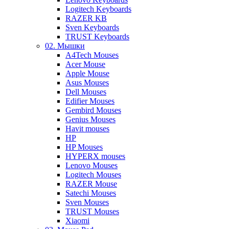
Logitech Keyboards
RAZER KB
Sven Keyboards
TRUST Keyboards
02. Мышки
A4Tech Mouses
Acer Mouse
Apple Mouse
Asus Mouses
Dell Mouses
Edifier Mouses
Gembird Mouses
Genius Mouses
Havit mouses
HP
HP Mouses
HYPERX mouses
Lenovo Mouses
Logitech Mouses
RAZER Mouse
Satechi Mouses
Sven Mouses
TRUST Mouses
Xiaomi