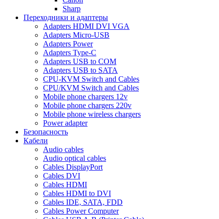
Sharp
Переходники и адаптеры
Adapters HDMI DVI VGA
Adapters Micro-USB
Adapters Power
Adapters Type-C
Adapters USB to COM
Adapters USB to SATA
CPU-KVM Switch and Cables
CPU/KVM Switch and Cables
Mobile phone chargers 12v
Mobile phone chargers 220v
Mobile phone wireless chargers
Power adapter
Безопасность
Кабели
Audio cables
Audio optical cables
Cables DisplayPort
Cables DVI
Cables HDMI
Cables HDMI to DVI
Cables IDE, SATA, FDD
Cables Power Computer