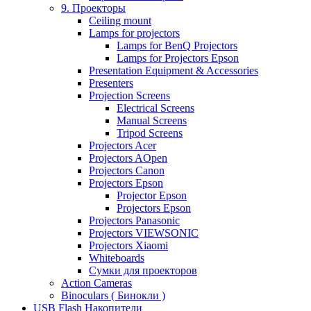
9. Проекторы
Ceiling mount
Lamps for projectors
Lamps for BenQ Projectors
Lamps for Projectors Epson
Presentation Equipment & Accessories
Presenters
Projection Screens
Electrical Screens
Manual Screens
Tripod Screens
Projectors Acer
Projectors AOpen
Projectors Canon
Projectors Epson
Projector Epson
Projectors Epson
Projectors Panasonic
Projectors VIEWSONIC
Projectors Xiaomi
Whiteboards
Сумки для проекторов
Action Cameras
Binoculars ( Бинокли )
USB Flash Накопители