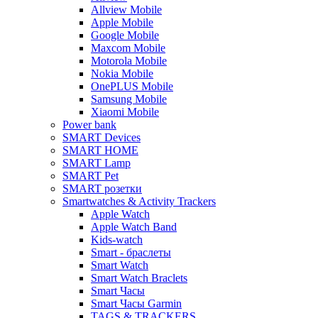
Allview Mobile
Apple Mobile
Google Mobile
Maxcom Mobile
Motorola Mobile
Nokia Mobile
OnePLUS Mobile
Samsung Mobile
Xiaomi Mobile
Power bank
SMART Devices
SMART HOME
SMART Lamp
SMART Pet
SMART розетки
Smartwatches & Activity Trackers
Apple Watch
Apple Watch Band
Kids-watch
Smart - браслеты
Smart Watch
Smart Watch Braclets
Smart Часы
Smart Часы Garmin
TAGS & TRACKERS