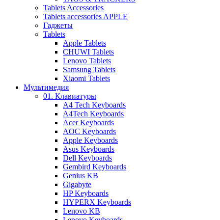
Tablets Accessories
Tablets accessories APPLE
Гаджеты
Tablets
Apple Tablets
CHUWI Tablets
Lenovo Tablets
Samsung Tablets
Xiaomi Tablets
Мультимедия
01. Клавиатуры
A4 Tech Keyboards
A4Tech Keyboards
Acer Keyboards
AOC Keyboards
Apple Keyboards
Asus Keyboards
Dell Keyboards
Gembird Keyboards
Genius KB
Gigabyte
HP Keyboards
HYPERX Keyboards
Lenovo KB
Lenovo Keyboards