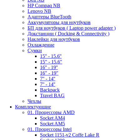
HP Compaq NB
Lenovo NB
Адаптеры BlueTooth
Аккумуляторы для ноутбуков
БП для ноутбуков ( Laptop power adapter )
Докстанции ( Docking & Connectivity )
Наклейки для ноутбуков
Охлаждение
Сумки
15'' - 15.6''
15" - 15.6"
16'' - 19''
16" - 19"
7'' - 14''
7'' - 14''
Backpack
Travel BAG
Чехлы
Комплектующие
01. Процессоры AMD
Socket AM4
Socket AM5
01. Процессоры Intel
Socket 1151-v2 Coffe Lake R