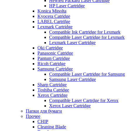
Hewlett Packard Laser Cartridge
HP Laser Cartridge
Konica Minolta
Kyocera Catridge
LABEL Cartrifge
Lexmark Cartridge
Compatible Ink Cartridge for Lexmark
Compatible Laser Cartridge for Lexmark
Lexmark Laser Cartridge
Oki Cartridge
Panasonic Catridge
Pantum Cartridge
Ricoh Catridge
Samsung Cartridge
Compatible Laser Cartridge for Samsung
Samsung Laser Cartridge
Sharp Cartridge
Toshiba Catridge
Xerox Cartridge
Compatible Laser Cartrdge for Xerox
Xerox Laser Cartridge
Папки для бумаги
Прочее
CHIP
Cleaning Blade