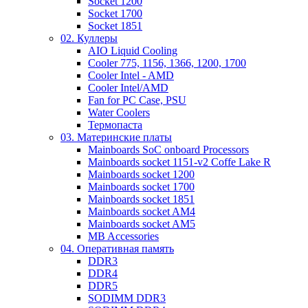
Socket 1200
Socket 1700
Socket 1851
02. Куллеры
AIO Liquid Cooling
Cooler 775, 1156, 1366, 1200, 1700
Cooler Intel - AMD
Cooler Intel/AMD
Fan for PC Case, PSU
Water Coolers
Термопаста
03. Материнские платы
Mainboards SoC onboard Processors
Mainboards socket 1151-v2 Coffe Lake R
Mainboards socket 1200
Mainboards socket 1700
Mainboards socket 1851
Mainboards socket AM4
Mainboards socket AM5
MB Accessories
04. Оперативная память
DDR3
DDR4
DDR5
SODIMM DDR3