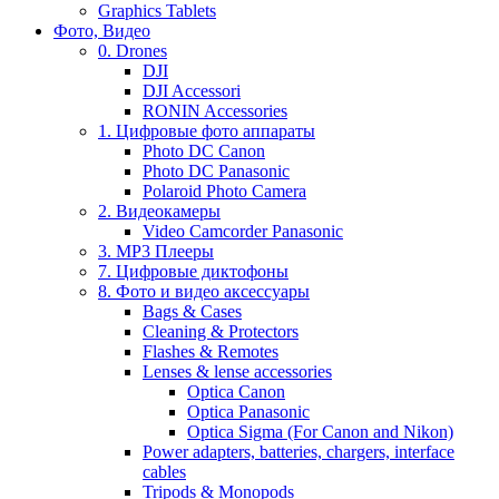
Graphics Tablets
Фото, Видео
0. Drones
DJI
DJI Accessori
RONIN Accessories
1. Цифровые фото аппараты
Photo DC Canon
Photo DC Panasonic
Polaroid Photo Camera
2. Видеокамеры
Video Camcorder Panasonic
3. MP3 Плееры
7. Цифровые диктофоны
8. Фото и видео аксессуары
Bags & Cases
Cleaning & Protectors
Flashes & Remotes
Lenses & lense accessories
Optica Canon
Optica Panasonic
Optica Sigma (For Canon and Nikon)
Power adapters, batteries, chargers, interface
cables
Tripods & Monopods