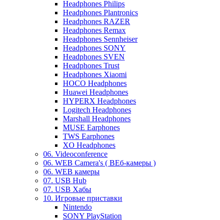
Headphones Philips
Headphones Plantronics
Headphones RAZER
Headphones Remax
Headphones Sennheiser
Headphones SONY
Headphones SVEN
Headphones Trust
Headphones Xiaomi
HOCO Headphones
Huawei Headphones
HYPERX Headphones
Logitech Headphones
Marshall Headphones
MUSE Earphones
TWS Earphones
XO Headphones
06. Videoconference
06. WEB Camera's ( ВЕб-камеры )
06. WEB камеры
07. USB Hub
07. USB Хабы
10. Игровые приставки
Nintendo
SONY PlayStation