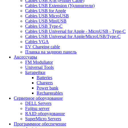
Cables USB A-B (Printer Cable)
Cables USB Extension (Удлинители)
Cables USB for Apple
Cables USB MicroUSB
Cables USB MiniUSB
Cables USB Type-C
Cables USB Universal for Apple - MicroUSB - Type-C
Cables USB Universal for Apple/MicroUSB/Type-C
Cables VGA
EV Charging cable
Планка на заднюю панель
Аксессуары
FM Moduliator
Universal Tools
Батарейки
Batteries
Chargers
Power bank
Rechargeables
Серверное оборудование
DELL Servers
Fujitsu server
RAID оборудование
SuperMicro Servers
Программное обеспечение