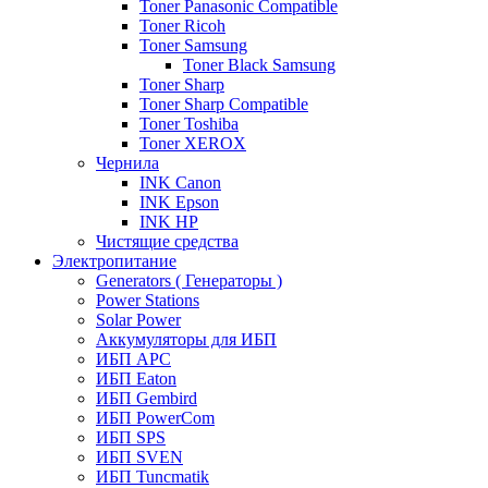
Toner Panasonic Compatible
Toner Ricoh
Toner Samsung
Toner Black Samsung
Toner Sharp
Toner Sharp Compatible
Toner Toshiba
Toner XEROX
Чернила
INK Canon
INK Epson
INK HP
Чистящие средства
Электропитание
Generators ( Генераторы )
Power Stations
Solar Power
Аккумуляторы для ИБП
ИБП APC
ИБП Eaton
ИБП Gembird
ИБП PowerCom
ИБП SPS
ИБП SVEN
ИБП Tuncmatik