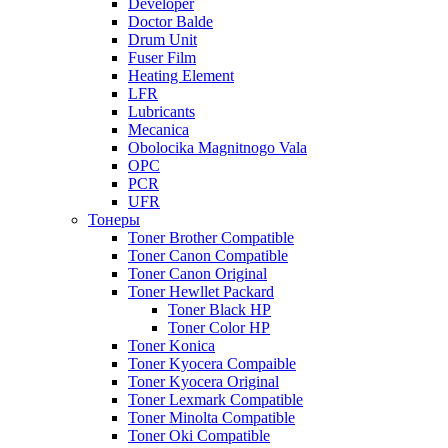
Developer
Doctor Balde
Drum Unit
Fuser Film
Heating Element
LFR
Lubricants
Mecanica
Obolocika Magnitnogo Vala
OPC
PCR
UFR
Тонеры
Toner Brother Compatible
Toner Canon Compatible
Toner Canon Original
Toner Hewllet Packard
Toner Black HP
Toner Color HP
Toner Konica
Toner Kyocera Compaible
Toner Kyocera Original
Toner Lexmark Compatible
Toner Minolta Compatible
Toner Oki Compatible