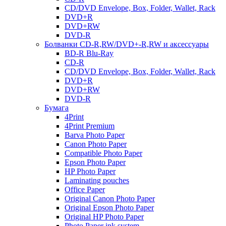
CD/DVD Envelope, Box, Folder, Wallet, Rack
DVD+R
DVD+RW
DVD-R
Болванки CD-R,RW/DVD+-R,RW и аксессуары
BD-R Blu-Ray
CD-R
CD/DVD Envelope, Box, Folder, Wallet, Rack
DVD+R
DVD+RW
DVD-R
Бумага
4Print
4Print Premium
Barva Photo Paper
Canon Photo Paper
Compatible Photo Paper
Epson Photo Paper
HP Photo Paper
Laminating pouches
Office Paper
Original Canon Photo Paper
Original Epson Photo Paper
Original HP Photo Paper
Photo Paper ink system