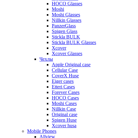
HOCO Glasses
Moshi
Moshi Glasses
Nillkin Glasses
PanzerGlass
Spigen Glass
Stickla BULK
Stickla BULK Glasses
Xcover
Xcover Glasses
Чехлы
Apple Original case
Cellular Case
CoverX Huse
Eiger cases
Etteri Cases
Forever Cases
HOCO Cases
Moshi Cases
Nillkin Case
Original case
Spigen Huse
Xcover husa
Mobile Phones
Allview