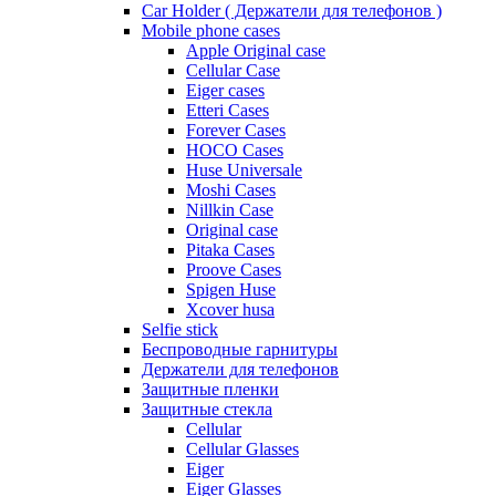
Car Holder ( Держатели для телефонов )
Mobile phone cases
Apple Original case
Cellular Case
Eiger cases
Etteri Cases
Forever Cases
HOCO Cases
Huse Universale
Moshi Cases
Nillkin Case
Original case
Pitaka Cases
Proove Cases
Spigen Huse
Xcover husa
Selfie stick
Беспроводные гарнитуры
Держатели для телефонов
Защитные пленки
Защитные стекла
Cellular
Cellular Glasses
Eiger
Eiger Glasses