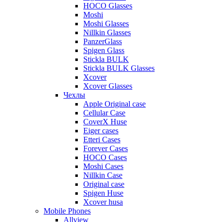
HOCO Glasses
Moshi
Moshi Glasses
Nillkin Glasses
PanzerGlass
Spigen Glass
Stickla BULK
Stickla BULK Glasses
Xcover
Xcover Glasses
Чехлы
Apple Original case
Cellular Case
CoverX Huse
Eiger cases
Etteri Cases
Forever Cases
HOCO Cases
Moshi Cases
Nillkin Case
Original case
Spigen Huse
Xcover husa
Mobile Phones
Allview