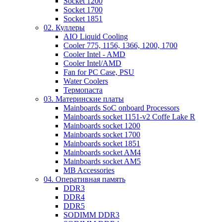
Socket 1200
Socket 1700
Socket 1851
02. Куллеры
AIO Liquid Cooling
Cooler 775, 1156, 1366, 1200, 1700
Cooler Intel - AMD
Cooler Intel/AMD
Fan for PC Case, PSU
Water Coolers
Термопаста
03. Материнские платы
Mainboards SoC onboard Processors
Mainboards socket 1151-v2 Coffe Lake R
Mainboards socket 1200
Mainboards socket 1700
Mainboards socket 1851
Mainboards socket AM4
Mainboards socket AM5
MB Accessories
04. Оперативная память
DDR3
DDR4
DDR5
SODIMM DDR3