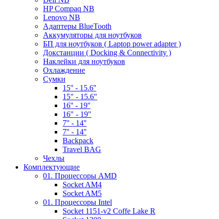
HP Compaq NB
Lenovo NB
Адаптеры BlueTooth
Аккумуляторы для ноутбуков
БП для ноутбуков ( Laptop power adapter )
Докстанции ( Docking & Connectivity )
Наклейки для ноутбуков
Охлаждение
Сумки
15'' - 15.6''
15" - 15.6"
16'' - 19''
16" - 19"
7'' - 14''
7'' - 14''
Backpack
Travel BAG
Чехлы
Комплектующие
01. Процессоры AMD
Socket AM4
Socket AM5
01. Процессоры Intel
Socket 1151-v2 Coffe Lake R