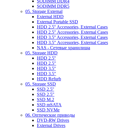
SODIMM DDR4
SODIMM DDR5
05. Storage External
External HDD
External Portable SSD
HDD 2.5'' Accessories, External Cases
HDD 2.5" Accessories, External Cases
HDD 3.5'' Accessories, External Cases
HDD 3.5" Accessories, External Cases
NAS - Сетевые хранилища
05. Storage HDD
HDD 2.5''
HDD 2.5"
HDD 3.5''
HDD 3.5"
HDD Refurb
05. Storage SSD
SSD 2.5''
SSD 2.5"
SSD M.2
SSD mSATA
SSD NVMe
06. Оптические приводы
DVD-RW Drives
External Drives