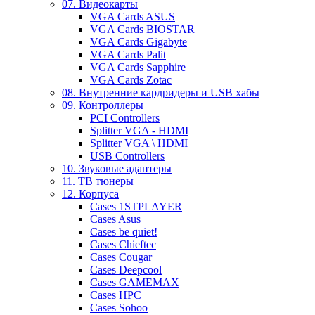
07. Видеокарты
VGA Cards ASUS
VGA Cards BIOSTAR
VGA Cards Gigabyte
VGA Cards Palit
VGA Cards Sapphire
VGA Cards Zotac
08. Внутренние кардридеры и USB хабы
09. Контроллеры
PCI Controllers
Splitter VGA - HDMI
Splitter VGA \ HDMI
USB Controllers
10. Звуковые адаптеры
11. ТВ тюнеры
12. Корпуса
Cases 1STPLAYER
Cases Asus
Cases be quiet!
Cases Chieftec
Cases Cougar
Cases Deepcool
Cases GAMEMAX
Cases HPC
Cases Sohoo