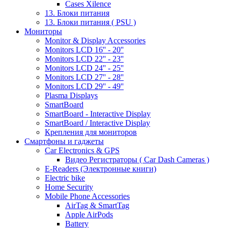
Cases Xilence
13. Блоки питания
13. Блоки питания ( PSU )
Мониторы
Monitor & Display Accessories
Monitors LCD 16'' - 20''
Monitors LCD 22'' - 23''
Monitors LCD 24'' - 25''
Monitors LCD 27'' - 28''
Monitors LCD 29'' - 49''
Plasma Displays
SmartBoard
SmartBoard - Interactive Display
SmartBoard / Interactive Display
Крепления для мониторов
Смартфоны и гаджеты
Car Electronics & GPS
Видео Регистраторы ( Car Dash Cameras )
E-Readers (Электронные книги)
Electric bike
Home Security
Mobile Phone Accessories
AirTag & SmartTag
Apple AirPods
Battery