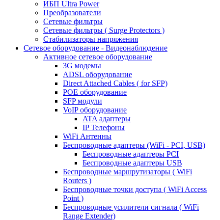
ИБП Ultra Power
Преобразователи
Сетевые фильтры
Сетевые фильтры ( Surge Protectors )
Стабилизаторы напряжения
Сетевое оборудование - Видеонаблюдение
Активное сетевое оборудование
3G модемы
ADSL оборудование
Direct Attached Cables ( for SFP)
POE оборудование
SFP модули
VoIP оборудование
ATA адаптеры
IP Телефоны
WiFi Антенны
Беспроводные адаптеры (WiFi - PCI, USB)
Беспроводные адаптеры PCI
Беспроводные адаптеры USB
Беспроводные маршрутизаторы ( WiFi
Routers )
Беспроводные точки доступа ( WiFi Access
Point )
Беспроводные усилители сигнала ( WiFi
Range Extender)