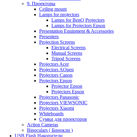
9. Проекторы
Ceiling mount
Lamps for projectors
Lamps for BenQ Projectors
Lamps for Projectors Epson
Presentation Equipment & Accessories
Presenters
Projection Screens
Electrical Screens
Manual Screens
Tripod Screens
Projectors Acer
Projectors AOpen
Projectors Canon
Projectors Epson
Projector Epson
Projectors Epson
Projectors Panasonic
Projectors VIEWSONIC
Projectors Xiaomi
Whiteboards
Сумки для проекторов
Action Cameras
Binoculars ( Бинокли )
USB Flash Накопители