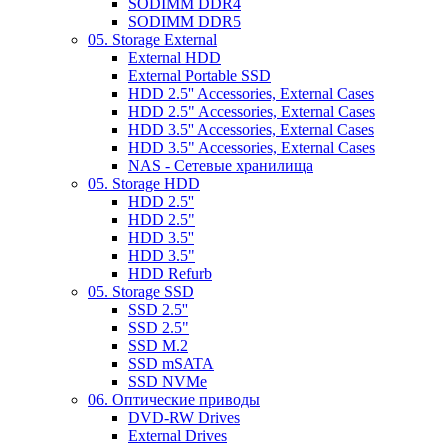
SODIMM DDR4
SODIMM DDR5
05. Storage External
External HDD
External Portable SSD
HDD 2.5'' Accessories, External Cases
HDD 2.5" Accessories, External Cases
HDD 3.5'' Accessories, External Cases
HDD 3.5" Accessories, External Cases
NAS - Сетевые хранилища
05. Storage HDD
HDD 2.5''
HDD 2.5"
HDD 3.5''
HDD 3.5"
HDD Refurb
05. Storage SSD
SSD 2.5''
SSD 2.5"
SSD M.2
SSD mSATA
SSD NVMe
06. Оптические приводы
DVD-RW Drives
External Drives