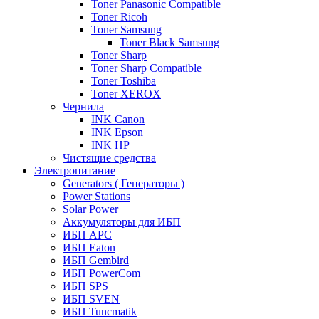
Toner Panasonic Compatible
Toner Ricoh
Toner Samsung
Toner Black Samsung
Toner Sharp
Toner Sharp Compatible
Toner Toshiba
Toner XEROX
Чернила
INK Canon
INK Epson
INK HP
Чистящие средства
Электропитание
Generators ( Генераторы )
Power Stations
Solar Power
Аккумуляторы для ИБП
ИБП APC
ИБП Eaton
ИБП Gembird
ИБП PowerCom
ИБП SPS
ИБП SVEN
ИБП Tuncmatik