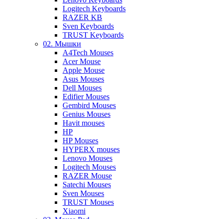
Logitech Keyboards
RAZER KB
Sven Keyboards
TRUST Keyboards
02. Мышки
A4Tech Mouses
Acer Mouse
Apple Mouse
Asus Mouses
Dell Mouses
Edifier Mouses
Gembird Mouses
Genius Mouses
Havit mouses
HP
HP Mouses
HYPERX mouses
Lenovo Mouses
Logitech Mouses
RAZER Mouse
Satechi Mouses
Sven Mouses
TRUST Mouses
Xiaomi