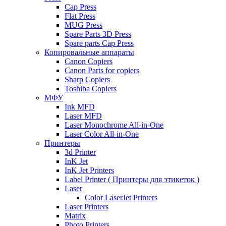
Cap Press
Flat Press
MUG Press
Spare Parts 3D Press
Spare parts Cap Press
Копировальные аппараты
Canon Copiers
Canon Parts for copiers
Sharp Copiers
Toshiba Copiers
МФУ
Ink MFD
Laser MFD
Laser Monochrome All-in-One
Laser Color All-in-One
Принтеры
3d Printer
InK Jet
InK Jet Printers
Label Printer ( Принтеры для этикеток )
Laser
Color LaserJet Printers
Laser Printers
Matrix
Photo Printers