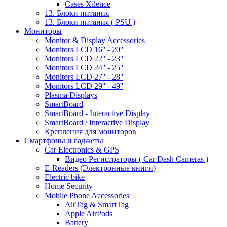
Cases Xilence
13. Блоки питания
13. Блоки питания ( PSU )
Мониторы
Monitor & Display Accessories
Monitors LCD 16'' - 20''
Monitors LCD 22'' - 23''
Monitors LCD 24'' - 25''
Monitors LCD 27'' - 28''
Monitors LCD 29'' - 49''
Plasma Displays
SmartBoard
SmartBoard - Interactive Display
SmartBoard / Interactive Display
Крепления для мониторов
Смартфоны и гаджеты
Car Electronics & GPS
Видео Регистраторы ( Car Dash Cameras )
E-Readers (Электронные книги)
Electric bike
Home Security
Mobile Phone Accessories
AirTag & SmartTag
Apple AirPods
Battery