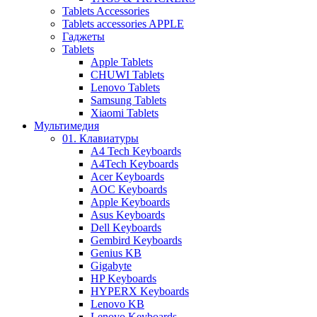
Tablets Accessories
Tablets accessories APPLE
Гаджеты
Tablets
Apple Tablets
CHUWI Tablets
Lenovo Tablets
Samsung Tablets
Xiaomi Tablets
Мультимедия
01. Клавиатуры
A4 Tech Keyboards
A4Tech Keyboards
Acer Keyboards
AOC Keyboards
Apple Keyboards
Asus Keyboards
Dell Keyboards
Gembird Keyboards
Genius KB
Gigabyte
HP Keyboards
HYPERX Keyboards
Lenovo KB
Lenovo Keyboards