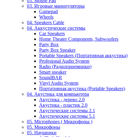
03. Mouse Pad
03. Игровые манипуляторы
Gamepad
Wheels
04. Speakers Cable
04. Аккустические системы
Car Speakers
Home Theater Components, Subwoofers
Party Box
Party Box Speaker
Portable Speakers (Портативная аккустика)
Profesional Audio System
Radio (Радиоприемники)
Smart speaker
SoundBAR
Vinyl Audio System
Портативная акустика (Portable Speakers)
04. Акустика для компьютера
Акустика - дерево 2.0
Акустика - пластик 2.0
Акустические системы 2.1
Акустические системы 5.1
05. Microphones ( Микрофоны )
05. Микрофоны
05. Наушники