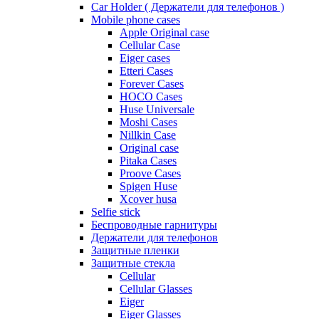
Car Holder ( Держатели для телефонов )
Mobile phone cases
Apple Original case
Cellular Case
Eiger cases
Etteri Cases
Forever Cases
HOCO Cases
Huse Universale
Moshi Cases
Nillkin Case
Original case
Pitaka Cases
Proove Cases
Spigen Huse
Xcover husa
Selfie stick
Беспроводные гарнитуры
Держатели для телефонов
Защитные пленки
Защитные стекла
Cellular
Cellular Glasses
Eiger
Eiger Glasses