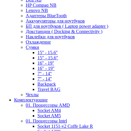
HP Compaq NB
Lenovo NB
Адаптеры BlueTooth
Аккумуляторы для ноутбуков
БП для ноутбуков ( Laptop power adapter )
Докстанции ( Docking & Connectivity )
Наклейки для ноутбуков
Охлаждение
Сумки
15'' - 15.6''
15" - 15.6"
16'' - 19''
16" - 19"
7'' - 14''
7'' - 14''
Backpack
Travel BAG
Чехлы
Комплектующие
01. Процессоры AMD
Socket AM4
Socket AM5
01. Процессоры Intel
Socket 1151-v2 Coffe Lake R