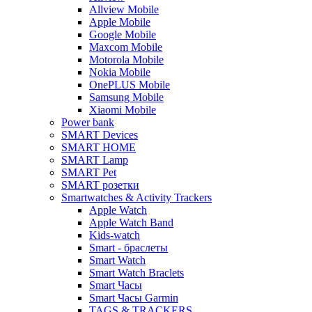
Allview Mobile
Apple Mobile
Google Mobile
Maxcom Mobile
Motorola Mobile
Nokia Mobile
OnePLUS Mobile
Samsung Mobile
Xiaomi Mobile
Power bank
SMART Devices
SMART HOME
SMART Lamp
SMART Pet
SMART розетки
Smartwatches & Activity Trackers
Apple Watch
Apple Watch Band
Kids-watch
Smart - браслеты
Smart Watch
Smart Watch Braclets
Smart Часы
Smart Часы Garmin
TAGS & TRACKERS