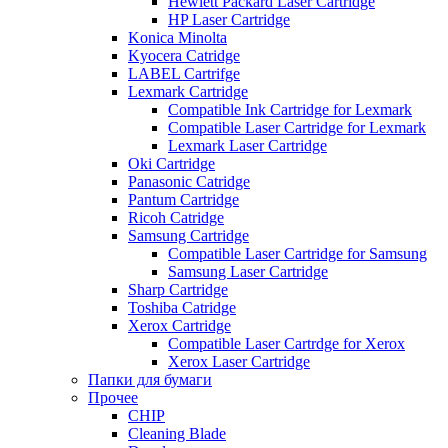
Hewlett Packard Laser Cartridge
HP Laser Cartridge
Konica Minolta
Kyocera Catridge
LABEL Cartrifge
Lexmark Cartridge
Compatible Ink Cartridge for Lexmark
Compatible Laser Cartridge for Lexmark
Lexmark Laser Cartridge
Oki Cartridge
Panasonic Catridge
Pantum Cartridge
Ricoh Catridge
Samsung Cartridge
Compatible Laser Cartridge for Samsung
Samsung Laser Cartridge
Sharp Cartridge
Toshiba Catridge
Xerox Cartridge
Compatible Laser Cartrdge for Xerox
Xerox Laser Cartridge
Папки для бумаги
Прочее
CHIP
Cleaning Blade