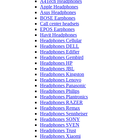
A4Tech Headphones
Apple Headphones
Asus Headphones
BOSE Earphones
Call center headsets
EPOS Earphones
Havit Headphones
Headphones Cellular
Headphones DELL
Headphones Edifier
Headphones Gembird
Headphones HP
Headphones JBL
Headphones Kingston
Headphones Lenovo
Headphones Panasonic
Headphones Philips
Headphones Plantronics
Headphones RAZER
Headphones Remax
Headphones Sennheiser
Headphones SONY
Headphones SVEN
Headphones Trust
Headphones Xiaomi