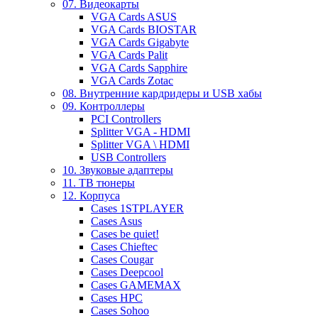
07. Видеокарты
VGA Cards ASUS
VGA Cards BIOSTAR
VGA Cards Gigabyte
VGA Cards Palit
VGA Cards Sapphire
VGA Cards Zotac
08. Внутренние кардридеры и USB хабы
09. Контроллеры
PCI Controllers
Splitter VGA - HDMI
Splitter VGA \ HDMI
USB Controllers
10. Звуковые адаптеры
11. ТВ тюнеры
12. Корпуса
Cases 1STPLAYER
Cases Asus
Cases be quiet!
Cases Chieftec
Cases Cougar
Cases Deepcool
Cases GAMEMAX
Cases HPC
Cases Sohoo