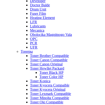
Developer
Doctor Balde
Drum Unit
Fuser Film
Heating Element
LFR
Lubricants
Mecanica
Obolocika Magnitnogo Vala
OPC
PCR
UFR
Тонеры
Toner Brother Compatible
Toner Canon Compatible
Toner Canon Original
Toner Hewllet Packard
Toner Black HP
Toner Color HP
Toner Konica
Toner Kyocera Compaible
Toner Kyocera Original
Toner Lexmark Compatible
Toner Minolta Compatible
Toner Oki Compatible