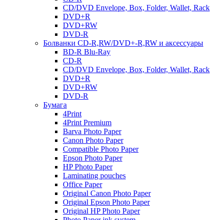
CD/DVD Envelope, Box, Folder, Wallet, Rack
DVD+R
DVD+RW
DVD-R
Болванки CD-R,RW/DVD+-R,RW и аксессуары
BD-R Blu-Ray
CD-R
CD/DVD Envelope, Box, Folder, Wallet, Rack
DVD+R
DVD+RW
DVD-R
Бумага
4Print
4Print Premium
Barva Photo Paper
Canon Photo Paper
Compatible Photo Paper
Epson Photo Paper
HP Photo Paper
Laminating pouches
Office Paper
Original Canon Photo Paper
Original Epson Photo Paper
Original HP Photo Paper
Photo Paper ink system