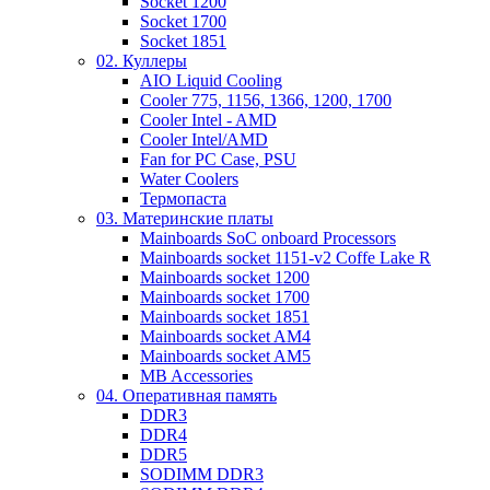
Socket 1200
Socket 1700
Socket 1851
02. Куллеры
AIO Liquid Cooling
Cooler 775, 1156, 1366, 1200, 1700
Cooler Intel - AMD
Cooler Intel/AMD
Fan for PC Case, PSU
Water Coolers
Термопаста
03. Материнские платы
Mainboards SoC onboard Processors
Mainboards socket 1151-v2 Coffe Lake R
Mainboards socket 1200
Mainboards socket 1700
Mainboards socket 1851
Mainboards socket AM4
Mainboards socket AM5
MB Accessories
04. Оперативная память
DDR3
DDR4
DDR5
SODIMM DDR3