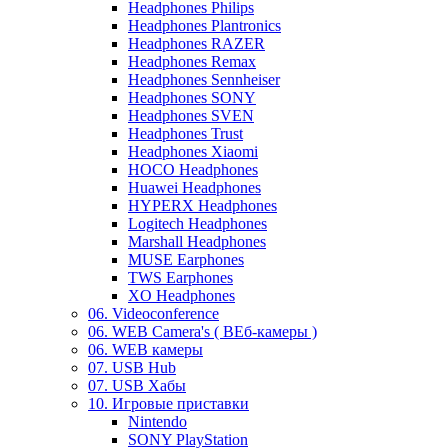
Headphones Philips
Headphones Plantronics
Headphones RAZER
Headphones Remax
Headphones Sennheiser
Headphones SONY
Headphones SVEN
Headphones Trust
Headphones Xiaomi
HOCO Headphones
Huawei Headphones
HYPERX Headphones
Logitech Headphones
Marshall Headphones
MUSE Earphones
TWS Earphones
XO Headphones
06. Videoconference
06. WEB Camera's ( ВЕб-камеры )
06. WEB камеры
07. USB Hub
07. USB Хабы
10. Игровые приставки
Nintendo
SONY PlayStation