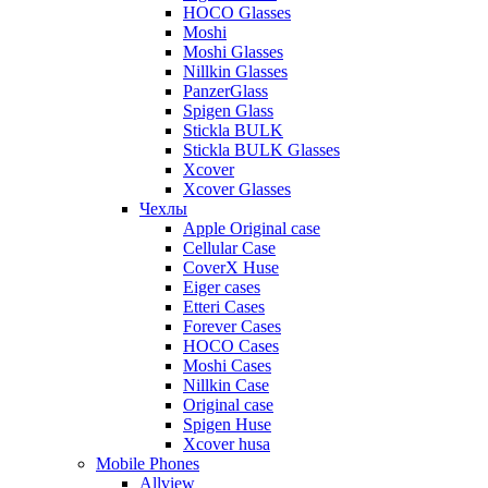
HOCO Glasses
Moshi
Moshi Glasses
Nillkin Glasses
PanzerGlass
Spigen Glass
Stickla BULK
Stickla BULK Glasses
Xcover
Xcover Glasses
Чехлы
Apple Original case
Cellular Case
CoverX Huse
Eiger cases
Etteri Cases
Forever Cases
HOCO Cases
Moshi Cases
Nillkin Case
Original case
Spigen Huse
Xcover husa
Mobile Phones
Allview