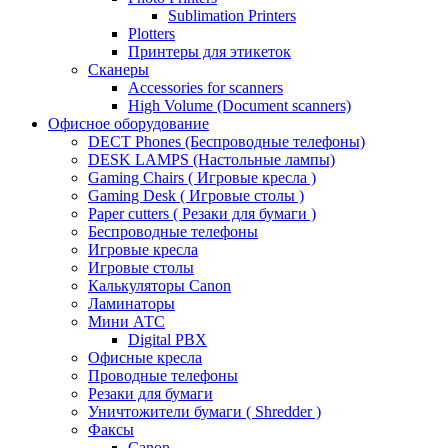
Sublimation Printers
Plotters
Принтеры для этикеток
Сканеры
Accessories for scanners
High Volume (Document scanners)
Офисное оборудование
DECT Phones (Беспроводные телефоны)
DESK LAMPS (Настольные лампы)
Gaming Chairs ( Игровые кресла )
Gaming Desk ( Игровые столы )
Paper cutters ( Резаки для бумаги )
Беспроводные телефоны
Игровые кресла
Игровые столы
Калькуляторы Canon
Ламинаторы
Мини АТС
Digital PBX
Офисные кресла
Проводные телефоны
Резаки для бумаги
Уничтожители бумаги ( Shredder )
Факсы
Canon