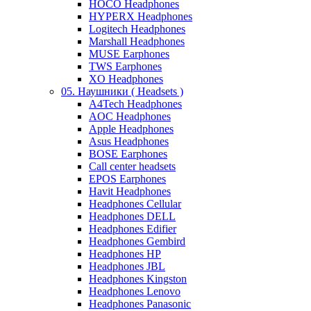
HOCO Headphones
HYPERX Headphones
Logitech Headphones
Marshall Headphones
MUSE Earphones
TWS Earphones
XO Headphones
05. Наушники ( Headsets )
A4Tech Headphones
AOC Headphones
Apple Headphones
Asus Headphones
BOSE Earphones
Call center headsets
EPOS Earphones
Havit Headphones
Headphones Cellular
Headphones DELL
Headphones Edifier
Headphones Gembird
Headphones HP
Headphones JBL
Headphones Kingston
Headphones Lenovo
Headphones Panasonic