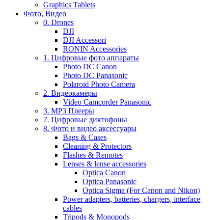
Graphics Tablets
Фото, Видео
0. Drones
DJI
DJI Accessori
RONIN Accessories
1. Цифровые фото аппараты
Photo DC Canon
Photo DC Panasonic
Polaroid Photo Camera
2. Видеокамеры
Video Camcorder Panasonic
3. MP3 Плееры
7. Цифровые диктофоны
8. Фото и видео аксессуары
Bags & Cases
Cleaning & Protectors
Flashes & Remotes
Lenses & lense accessories
Optica Canon
Optica Panasonic
Optica Sigma (For Canon and Nikon)
Power adapters, batteries, chargers, interface
cables
Tripods & Monopods