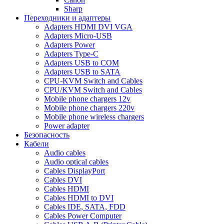
Sharp
Переходники и адаптеры
Adapters HDMI DVI VGA
Adapters Micro-USB
Adapters Power
Adapters Type-C
Adapters USB to COM
Adapters USB to SATA
CPU-KVM Switch and Cables
CPU/KVM Switch and Cables
Mobile phone chargers 12v
Mobile phone chargers 220v
Mobile phone wireless chargers
Power adapter
Безопасность
Кабели
Audio cables
Audio optical cables
Cables DisplayPort
Cables DVI
Cables HDMI
Cables HDMI to DVI
Cables IDE, SATA, FDD
Cables Power Computer