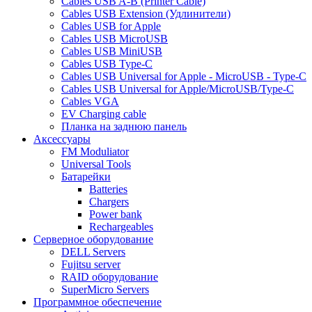
Cables USB A-B (Printer Cable)
Cables USB Extension (Удлинители)
Cables USB for Apple
Cables USB MicroUSB
Cables USB MiniUSB
Cables USB Type-C
Cables USB Universal for Apple - MicroUSB - Type-C
Cables USB Universal for Apple/MicroUSB/Type-C
Cables VGA
EV Charging cable
Планка на заднюю панель
Аксессуары
FM Moduliator
Universal Tools
Батарейки
Batteries
Chargers
Power bank
Rechargeables
Серверное оборудование
DELL Servers
Fujitsu server
RAID оборудование
SuperMicro Servers
Программное обеспечение