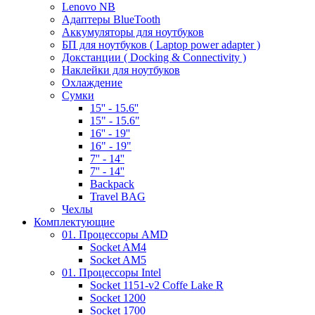
Lenovo NB
Адаптеры BlueTooth
Аккумуляторы для ноутбуков
БП для ноутбуков ( Laptop power adapter )
Докстанции ( Docking & Connectivity )
Наклейки для ноутбуков
Охлаждение
Сумки
15'' - 15.6''
15" - 15.6"
16'' - 19''
16" - 19"
7'' - 14''
7'' - 14''
Backpack
Travel BAG
Чехлы
Комплектующие
01. Процессоры AMD
Socket AM4
Socket AM5
01. Процессоры Intel
Socket 1151-v2 Coffe Lake R
Socket 1200
Socket 1700