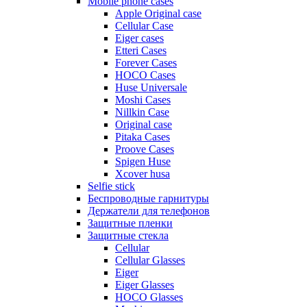
Mobile phone cases
Apple Original case
Cellular Case
Eiger cases
Etteri Cases
Forever Cases
HOCO Cases
Huse Universale
Moshi Cases
Nillkin Case
Original case
Pitaka Cases
Proove Cases
Spigen Huse
Xcover husa
Selfie stick
Беспроводные гарнитуры
Держатели для телефонов
Защитные пленки
Защитные стекла
Cellular
Cellular Glasses
Eiger
Eiger Glasses
HOCO Glasses