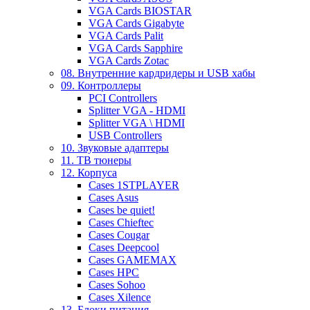
VGA Cards BIOSTAR
VGA Cards Gigabyte
VGA Cards Palit
VGA Cards Sapphire
VGA Cards Zotac
08. Внутренние кардридеры и USB хабы
09. Контроллеры
PCI Controllers
Splitter VGA - HDMI
Splitter VGA \ HDMI
USB Controllers
10. Звуковые адаптеры
11. ТВ тюнеры
12. Корпуса
Cases 1STPLAYER
Cases Asus
Cases be quiet!
Cases Chieftec
Cases Cougar
Cases Deepcool
Cases GAMEMAX
Cases HPC
Cases Sohoo
Cases Xilence
13. Блоки питания