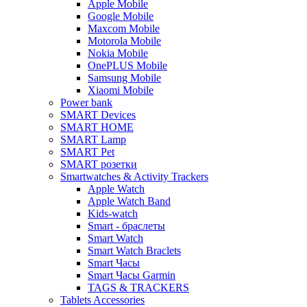
Apple Mobile
Google Mobile
Maxcom Mobile
Motorola Mobile
Nokia Mobile
OnePLUS Mobile
Samsung Mobile
Xiaomi Mobile
Power bank
SMART Devices
SMART HOME
SMART Lamp
SMART Pet
SMART розетки
Smartwatches & Activity Trackers
Apple Watch
Apple Watch Band
Kids-watch
Smart - браслеты
Smart Watch
Smart Watch Braclets
Smart Часы
Smart Часы Garmin
TAGS & TRACKERS
Tablets Accessories