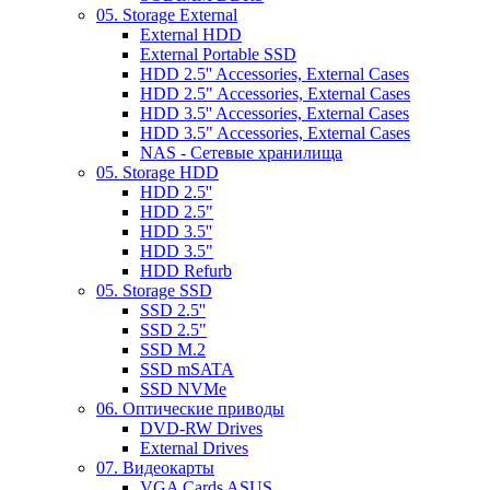
05. Storage External
External HDD
External Portable SSD
HDD 2.5'' Accessories, External Cases
HDD 2.5" Accessories, External Cases
HDD 3.5'' Accessories, External Cases
HDD 3.5" Accessories, External Cases
NAS - Сетевые хранилища
05. Storage HDD
HDD 2.5''
HDD 2.5"
HDD 3.5''
HDD 3.5"
HDD Refurb
05. Storage SSD
SSD 2.5''
SSD 2.5"
SSD M.2
SSD mSATA
SSD NVMe
06. Оптические приводы
DVD-RW Drives
External Drives
07. Видеокарты
VGA Cards ASUS