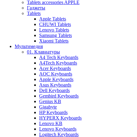
Tablets accessories APPLE
Гаджеты
Tablets
Apple Tablets
CHUWI Tablets
Lenovo Tablets
Samsung Tablets
Xiaomi Tablets
Мультимедия
01. Клавиатуры
A4 Tech Keyboards
A4Tech Keyboards
Acer Keyboards
AOC Keyboards
Apple Keyboards
Asus Keyboards
Dell Keyboards
Gembird Keyboards
Genius KB
Gigabyte
HP Keyboards
HYPERX Keyboards
Lenovo KB
Lenovo Keyboards
Logitech Keyboards