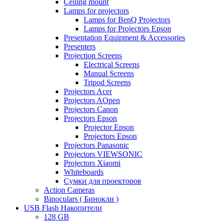
Ceiling mount
Lamps for projectors
Lamps for BenQ Projectors
Lamps for Projectors Epson
Presentation Equipment & Accessories
Presenters
Projection Screens
Electrical Screens
Manual Screens
Tripod Screens
Projectors Acer
Projectors AOpen
Projectors Canon
Projectors Epson
Projector Epson
Projectors Epson
Projectors Panasonic
Projectors VIEWSONIC
Projectors Xiaomi
Whiteboards
Сумки для проекторов
Action Cameras
Binoculars ( Бинокли )
USB Flash Накопители
128 GB