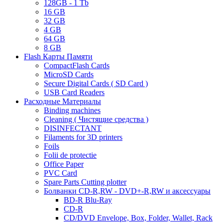
128GB - 1 Tb
16 GB
32 GB
4 GB
64 GB
8 GB
Flash Карты Памяти
CompactFlash Cards
MicroSD Cards
Secure Digital Cards ( SD Card )
USB Card Readers
Расходные Материалы
Binding machines
Cleaning ( Чистящие средства )
DISINFECTANT
Filaments for 3D printers
Foils
Folii de protectie
Office Paper
PVC Card
Spare Parts Cutting plotter
Болванки CD-R,RW - DVD+-R,RW и аксессуары
BD-R Blu-Ray
CD-R
CD/DVD Envelope, Box, Folder, Wallet, Rack