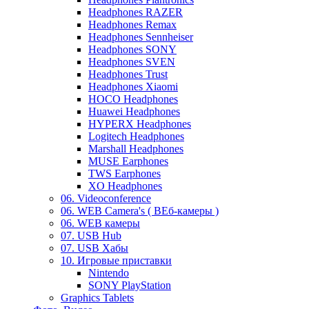
Headphones RAZER
Headphones Remax
Headphones Sennheiser
Headphones SONY
Headphones SVEN
Headphones Trust
Headphones Xiaomi
HOCO Headphones
Huawei Headphones
HYPERX Headphones
Logitech Headphones
Marshall Headphones
MUSE Earphones
TWS Earphones
XO Headphones
06. Videoconference
06. WEB Camera's ( ВЕб-камеры )
06. WEB камеры
07. USB Hub
07. USB Хабы
10. Игровые приставки
Nintendo
SONY PlayStation
Graphics Tablets