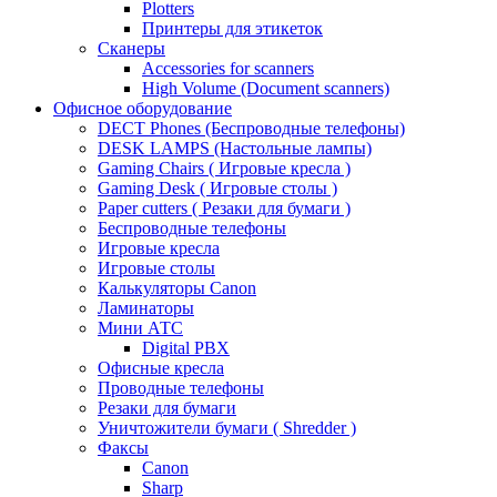
Plotters
Принтеры для этикеток
Сканеры
Accessories for scanners
High Volume (Document scanners)
Офисное оборудование
DECT Phones (Беспроводные телефоны)
DESK LAMPS (Настольные лампы)
Gaming Chairs ( Игровые кресла )
Gaming Desk ( Игровые столы )
Paper cutters ( Резаки для бумаги )
Беспроводные телефоны
Игровые кресла
Игровые столы
Калькуляторы Canon
Ламинаторы
Мини АТС
Digital PBX
Офисные кресла
Проводные телефоны
Резаки для бумаги
Уничтожители бумаги ( Shredder )
Факсы
Canon
Sharp