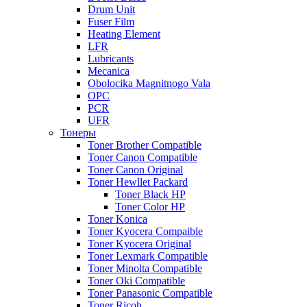
Drum Unit
Fuser Film
Heating Element
LFR
Lubricants
Mecanica
Obolocika Magnitnogo Vala
OPC
PCR
UFR
Тонеры
Toner Brother Compatible
Toner Canon Compatible
Toner Canon Original
Toner Hewllet Packard
Toner Black HP
Toner Color HP
Toner Konica
Toner Kyocera Compaible
Toner Kyocera Original
Toner Lexmark Compatible
Toner Minolta Compatible
Toner Oki Compatible
Toner Panasonic Compatible
Toner Ricoh