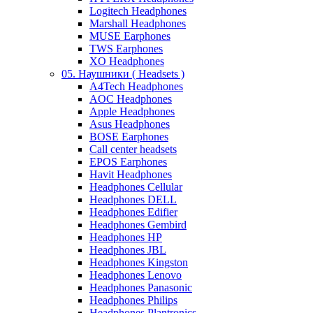
Logitech Headphones
Marshall Headphones
MUSE Earphones
TWS Earphones
XO Headphones
05. Наушники ( Headsets )
A4Tech Headphones
AOC Headphones
Apple Headphones
Asus Headphones
BOSE Earphones
Call center headsets
EPOS Earphones
Havit Headphones
Headphones Cellular
Headphones DELL
Headphones Edifier
Headphones Gembird
Headphones HP
Headphones JBL
Headphones Kingston
Headphones Lenovo
Headphones Panasonic
Headphones Philips
Headphones Plantronics