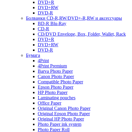
DVD+R
DVD+RW
DVD-R
Болванки CD-R,RW/DVD+-R,RW и аксессуары
BD-R Blu-Ray
CD-R
CD/DVD Envelope, Box, Folder, Wallet, Rack
DVD+R
DVD+RW
DVD-R
Бумага
4Print
4Print Premium
Barva Photo Paper
Canon Photo Paper
Compatible Photo Paper
Epson Photo Paper
HP Photo Paper
Laminating pouches
Office Paper
Original Canon Photo Paper
Original Epson Photo Paper
Original HP Photo Paper
Photo Paper ink system
Photo Paper Roll