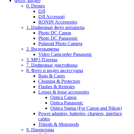
Фото, Видео
0. Drones
DJI
DJI Accessori
RONIN Accessories
1. Цифровые фото аппараты
Photo DC Canon
Photo DC Panasonic
Polaroid Photo Camera
2. Видеокамеры
Video Camcorder Panasonic
3. MP3 Плееры
7. Цифровые диктофоны
8. Фото и видео аксессуары
Bags & Cases
Cleaning & Protectors
Flashes & Remotes
Lenses & lense accessories
Optica Canon
Optica Panasonic
Optica Sigma (For Canon and Nikon)
Power adapters, batteries, chargers, interface
cables
Tripods & Monopods
9. Проекторы