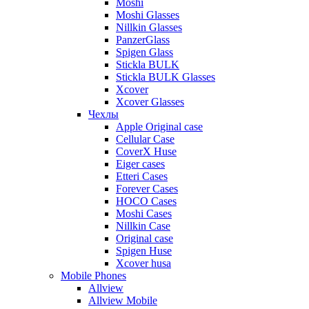
Moshi
Moshi Glasses
Nillkin Glasses
PanzerGlass
Spigen Glass
Stickla BULK
Stickla BULK Glasses
Xcover
Xcover Glasses
Чехлы
Apple Original case
Cellular Case
CoverX Huse
Eiger cases
Etteri Cases
Forever Cases
HOCO Cases
Moshi Cases
Nillkin Case
Original case
Spigen Huse
Xcover husa
Mobile Phones
Allview
Allview Mobile