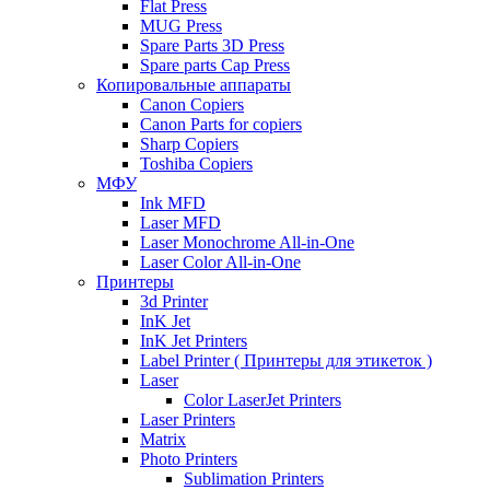
Flat Press
MUG Press
Spare Parts 3D Press
Spare parts Cap Press
Копировальные аппараты
Canon Copiers
Canon Parts for copiers
Sharp Copiers
Toshiba Copiers
МФУ
Ink MFD
Laser MFD
Laser Monochrome All-in-One
Laser Color All-in-One
Принтеры
3d Printer
InK Jet
InK Jet Printers
Label Printer ( Принтеры для этикеток )
Laser
Color LaserJet Printers
Laser Printers
Matrix
Photo Printers
Sublimation Printers