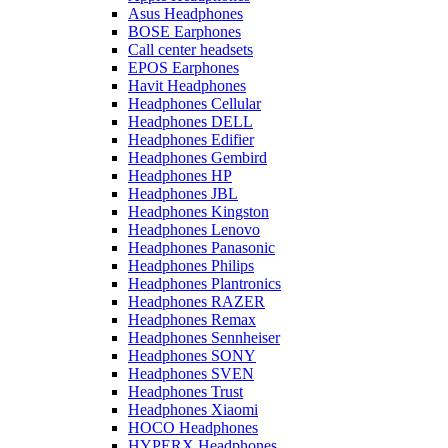
Asus Headphones
BOSE Earphones
Call center headsets
EPOS Earphones
Havit Headphones
Headphones Cellular
Headphones DELL
Headphones Edifier
Headphones Gembird
Headphones HP
Headphones JBL
Headphones Kingston
Headphones Lenovo
Headphones Panasonic
Headphones Philips
Headphones Plantronics
Headphones RAZER
Headphones Remax
Headphones Sennheiser
Headphones SONY
Headphones SVEN
Headphones Trust
Headphones Xiaomi
HOCO Headphones
HYPERX Headphones