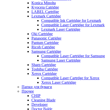
Konica Minolta
Kyocera Catridge
LABEL Cartrifge
Lexmark Cartridge
Compatible Ink Cartridge for Lexmark
Compatible Laser Cartridge for Lexmark
Lexmark Laser Cartridge
Oki Cartridge
Panasonic Catridge
Pantum Cartridge
Ricoh Catridge
Samsung Cartridge
Compatible Laser Cartridge for Samsung
Samsung Laser Cartridge
Sharp Cartridge
Toshiba Catridge
Xerox Cartridge
Compatible Laser Cartrdge for Xerox
Xerox Laser Cartridge
Папки для бумаги
Прочее
CHIP
Cleaning Blade
Developer
Doctor Balde