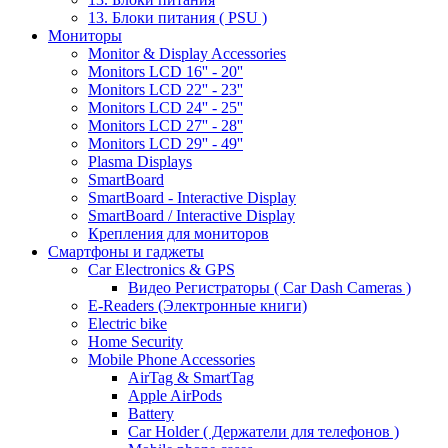
13. Блоки питания ( PSU )
Мониторы
Monitor & Display Accessories
Monitors LCD 16'' - 20''
Monitors LCD 22'' - 23''
Monitors LCD 24'' - 25''
Monitors LCD 27'' - 28''
Monitors LCD 29'' - 49''
Plasma Displays
SmartBoard
SmartBoard - Interactive Display
SmartBoard / Interactive Display
Крепления для мониторов
Смартфоны и гаджеты
Car Electronics & GPS
Видео Регистраторы ( Car Dash Cameras )
E-Readers (Электронные книги)
Electric bike
Home Security
Mobile Phone Accessories
AirTag & SmartTag
Apple AirPods
Battery
Car Holder ( Держатели для телефонов )