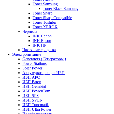
Toner Samsung
Toner Black Samsung
Toner Sharp
Toner Sharp Compatible
Toner Toshiba
Toner XEROX
Чернила
INK Canon
INK Epson
INK HP
Чистящие средства
Электропитание
Generators ( Генераторы )
Power Stations
Solar Power
Аккумуляторы для ИБП
ИБП APC
ИБП Eaton
ИБП Gembird
ИБП PowerCom
ИБП SPS
ИБП SVEN
ИБП Tuncmatik
ИБП Ultra Power
Преобразователи