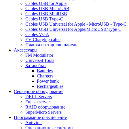
Cables USB for Apple
Cables USB MicroUSB
Cables USB MiniUSB
Cables USB Type-C
Cables USB Universal for Apple - MicroUSB - Type-C
Cables USB Universal for Apple/MicroUSB/Type-C
Cables VGA
EV Charging cable
Планка на заднюю панель
Аксессуары
FM Moduliator
Universal Tools
Батарейки
Batteries
Chargers
Power bank
Rechargeables
Серверное оборудование
DELL Servers
Fujitsu server
RAID оборудование
SuperMicro Servers
Программное обеспечение
Antivirus
Операционные системы