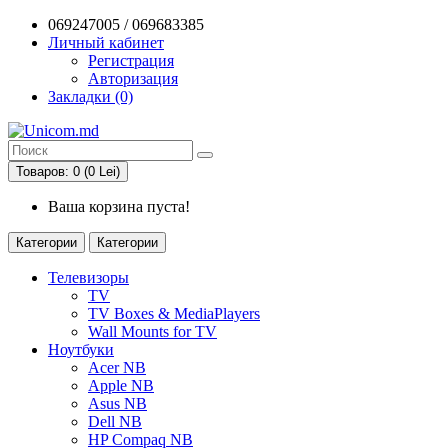
069247005 / 069683385
Личный кабинет
Регистрация
Авторизация
Закладки (0)
Товаров: 0 (0 Lei)
Ваша корзина пуста!
Категории
Категории
Телевизоры
TV
TV Boxes & MediaPlayers
Wall Mounts for TV
Ноутбуки
Acer NB
Apple NB
Asus NB
Dell NB
HP Compaq NB