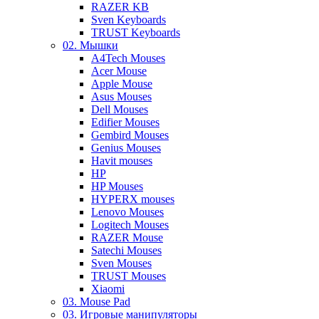
RAZER KB
Sven Keyboards
TRUST Keyboards
02. Мышки
A4Tech Mouses
Acer Mouse
Apple Mouse
Asus Mouses
Dell Mouses
Edifier Mouses
Gembird Mouses
Genius Mouses
Havit mouses
HP
HP Mouses
HYPERX mouses
Lenovo Mouses
Logitech Mouses
RAZER Mouse
Satechi Mouses
Sven Mouses
TRUST Mouses
Xiaomi
03. Mouse Pad
03. Игровые манипуляторы