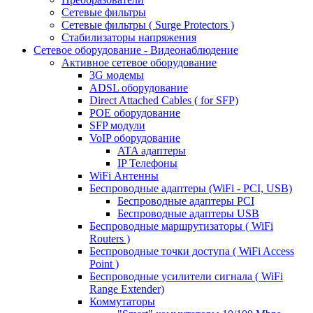
Сетевые фильтры
Сетевые фильтры ( Surge Protectors )
Стабилизаторы напряжения
Сетевое оборудование - Видеонаблюдение
Активное сетевое оборудование
3G модемы
ADSL оборудование
Direct Attached Cables ( for SFP)
POE оборудование
SFP модули
VoIP оборудование
ATA адаптеры
IP Телефоны
WiFi Антенны
Беспроводные адаптеры (WiFi - PCI, USB)
Беспроводные адаптеры PCI
Беспроводные адаптеры USB
Беспроводные маршрутизаторы ( WiFi
Routers )
Беспроводные точки доступа ( WiFi Access
Point )
Беспроводные усилители сигнала ( WiFi
Range Extender)
Коммутаторы