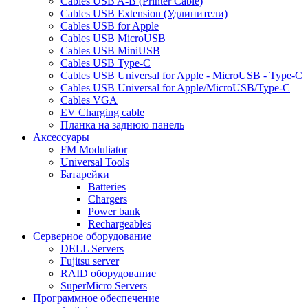
Cables USB A-B (Printer Cable)
Cables USB Extension (Удлинители)
Cables USB for Apple
Cables USB MicroUSB
Cables USB MiniUSB
Cables USB Type-C
Cables USB Universal for Apple - MicroUSB - Type-C
Cables USB Universal for Apple/MicroUSB/Type-C
Cables VGA
EV Charging cable
Планка на заднюю панель
Аксессуары
FM Moduliator
Universal Tools
Батарейки
Batteries
Chargers
Power bank
Rechargeables
Серверное оборудование
DELL Servers
Fujitsu server
RAID оборудование
SuperMicro Servers
Программное обеспечение