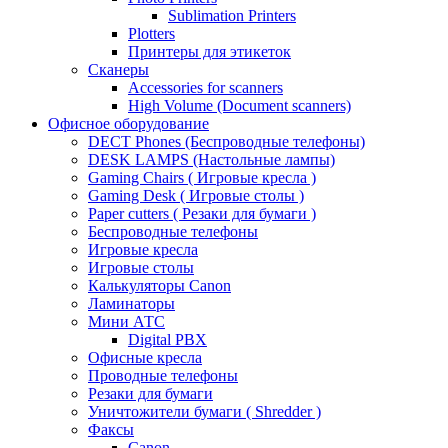
Sublimation Printers
Plotters
Принтеры для этикеток
Сканеры
Accessories for scanners
High Volume (Document scanners)
Офисное оборудование
DECT Phones (Беспроводные телефоны)
DESK LAMPS (Настольные лампы)
Gaming Chairs ( Игровые кресла )
Gaming Desk ( Игровые столы )
Paper cutters ( Резаки для бумаги )
Беспроводные телефоны
Игровые кресла
Игровые столы
Калькуляторы Canon
Ламинаторы
Мини АТС
Digital PBX
Офисные кресла
Проводные телефоны
Резаки для бумаги
Уничтожители бумаги ( Shredder )
Факсы
Canon