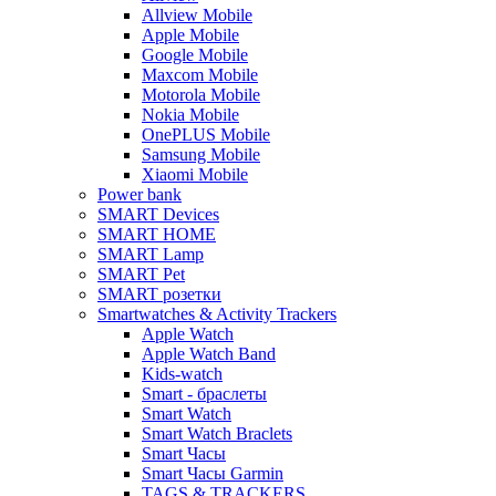
Allview Mobile
Apple Mobile
Google Mobile
Maxcom Mobile
Motorola Mobile
Nokia Mobile
OnePLUS Mobile
Samsung Mobile
Xiaomi Mobile
Power bank
SMART Devices
SMART HOME
SMART Lamp
SMART Pet
SMART розетки
Smartwatches & Activity Trackers
Apple Watch
Apple Watch Band
Kids-watch
Smart - браслеты
Smart Watch
Smart Watch Braclets
Smart Часы
Smart Часы Garmin
TAGS & TRACKERS