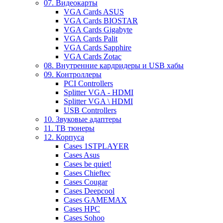
07. Видеокарты
VGA Cards ASUS
VGA Cards BIOSTAR
VGA Cards Gigabyte
VGA Cards Palit
VGA Cards Sapphire
VGA Cards Zotac
08. Внутренние кардридеры и USB хабы
09. Контроллеры
PCI Controllers
Splitter VGA - HDMI
Splitter VGA \ HDMI
USB Controllers
10. Звуковые адаптеры
11. ТВ тюнеры
12. Корпуса
Cases 1STPLAYER
Cases Asus
Cases be quiet!
Cases Chieftec
Cases Cougar
Cases Deepcool
Cases GAMEMAX
Cases HPC
Cases Sohoo