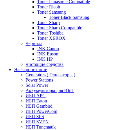
Toner Panasonic Compatible
Toner Ricoh
Toner Samsung
Toner Black Samsung
Toner Sharp
Toner Sharp Compatible
Toner Toshiba
Toner XEROX
Чернила
INK Canon
INK Epson
INK HP
Чистящие средства
Электропитание
Generators ( Генераторы )
Power Stations
Solar Power
Аккумуляторы для ИБП
ИБП APC
ИБП Eaton
ИБП Gembird
ИБП PowerCom
ИБП SPS
ИБП SVEN
ИБП Tuncmatik