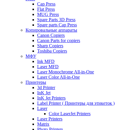
Cap Press
Flat Press
MUG Press
Spare Parts 3D Press
Spare parts Cap Press
Копировальные аппараты
Canon Copiers
Canon Parts for copiers
Sharp Copiers
Toshiba Copiers
МФУ
Ink MFD
Laser MFD
Laser Monochrome All-in-One
Laser Color All-in-One
Принтеры
3d Printer
InK Jet
InK Jet Printers
Label Printer ( Принтеры для этикеток )
Laser
Color LaserJet Printers
Laser Printers
Matrix
Photo Printers