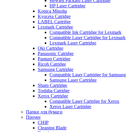
Hewlett Packard Laser Cartridge
HP Laser Cartridge
Konica Minolta
Kyocera Catridge
LABEL Cartrifge
Lexmark Cartridge
Compatible Ink Cartridge for Lexmark
Compatible Laser Cartridge for Lexmark
Lexmark Laser Cartridge
Oki Cartridge
Panasonic Catridge
Pantum Cartridge
Ricoh Catridge
Samsung Cartridge
Compatible Laser Cartridge for Samsung
Samsung Laser Cartridge
Sharp Cartridge
Toshiba Catridge
Xerox Cartridge
Compatible Laser Cartrdge for Xerox
Xerox Laser Cartridge
Папки для бумаги
Прочее
CHIP
Cleaning Blade