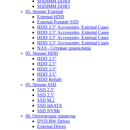
SODIMM DDR4
SODIMM DDR5
05. Storage External
External HDD
External Portable SSD
HDD 2.5'' Accessories, External Cases
HDD 2.5" Accessories, External Cases
HDD 3.5'' Accessories, External Cases
HDD 3.5" Accessories, External Cases
NAS - Сетевые хранилища
05. Storage HDD
HDD 2.5''
HDD 2.5"
HDD 3.5''
HDD 3.5"
HDD Refurb
05. Storage SSD
SSD 2.5''
SSD 2.5"
SSD M.2
SSD mSATA
SSD NVMe
06. Оптические приводы
DVD-RW Drives
External Drives