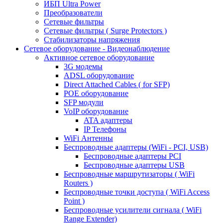
ИБП Ultra Power
Преобразователи
Сетевые фильтры
Сетевые фильтры ( Surge Protectors )
Стабилизаторы напряжения
Сетевое оборудование - Видеонаблюдение
Активное сетевое оборудование
3G модемы
ADSL оборудование
Direct Attached Cables ( for SFP)
POE оборудование
SFP модули
VoIP оборудование
ATA адаптеры
IP Телефоны
WiFi Антенны
Беспроводные адаптеры (WiFi - PCI, USB)
Беспроводные адаптеры PCI
Беспроводные адаптеры USB
Беспроводные маршрутизаторы ( WiFi
Routers )
Беспроводные точки доступа ( WiFi Access
Point )
Беспроводные усилители сигнала ( WiFi
Range Extender)