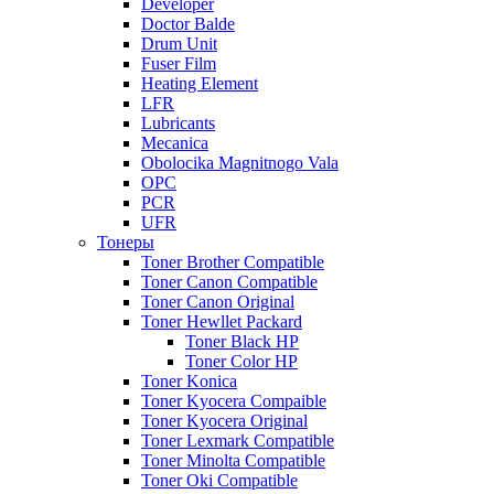
Developer
Doctor Balde
Drum Unit
Fuser Film
Heating Element
LFR
Lubricants
Mecanica
Obolocika Magnitnogo Vala
OPC
PCR
UFR
Тонеры
Toner Brother Compatible
Toner Canon Compatible
Toner Canon Original
Toner Hewllet Packard
Toner Black HP
Toner Color HP
Toner Konica
Toner Kyocera Compaible
Toner Kyocera Original
Toner Lexmark Compatible
Toner Minolta Compatible
Toner Oki Compatible