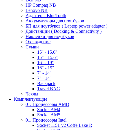
HP Compaq NB
Lenovo NB
Адаптеры BlueTooth
Аккумуляторы для ноутбуков
БП для ноутбуков ( Laptop power adapter )
Докстанции ( Docking & Connectivity )
Наклейки для ноутбуков
Охлаждение
Сумки
15'' - 15.6''
15" - 15.6"
16'' - 19''
16" - 19"
7'' - 14''
7'' - 14''
Backpack
Travel BAG
Чехлы
Комплектующие
01. Процессоры AMD
Socket AM4
Socket AM5
01. Процессоры Intel
Socket 1151-v2 Coffe Lake R