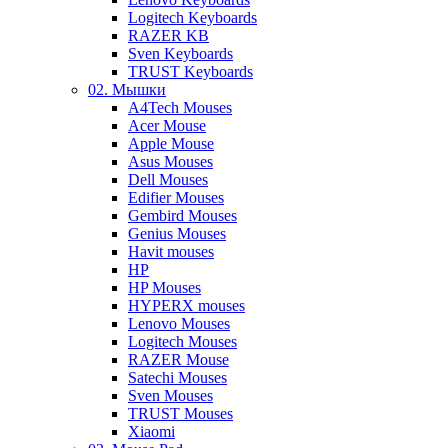
Logitech Keyboards
RAZER KB
Sven Keyboards
TRUST Keyboards
02. Мышки
A4Tech Mouses
Acer Mouse
Apple Mouse
Asus Mouses
Dell Mouses
Edifier Mouses
Gembird Mouses
Genius Mouses
Havit mouses
HP
HP Mouses
HYPERX mouses
Lenovo Mouses
Logitech Mouses
RAZER Mouse
Satechi Mouses
Sven Mouses
TRUST Mouses
Xiaomi