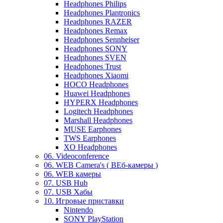
Headphones Philips
Headphones Plantronics
Headphones RAZER
Headphones Remax
Headphones Sennheiser
Headphones SONY
Headphones SVEN
Headphones Trust
Headphones Xiaomi
HOCO Headphones
Huawei Headphones
HYPERX Headphones
Logitech Headphones
Marshall Headphones
MUSE Earphones
TWS Earphones
XO Headphones
06. Videoconference
06. WEB Camera's ( ВЕб-камеры )
06. WEB камеры
07. USB Hub
07. USB Хабы
10. Игровые приставки
Nintendo
SONY PlayStation