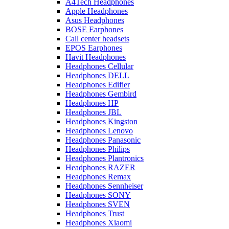
A4Tech Headphones
Apple Headphones
Asus Headphones
BOSE Earphones
Call center headsets
EPOS Earphones
Havit Headphones
Headphones Cellular
Headphones DELL
Headphones Edifier
Headphones Gembird
Headphones HP
Headphones JBL
Headphones Kingston
Headphones Lenovo
Headphones Panasonic
Headphones Philips
Headphones Plantronics
Headphones RAZER
Headphones Remax
Headphones Sennheiser
Headphones SONY
Headphones SVEN
Headphones Trust
Headphones Xiaomi