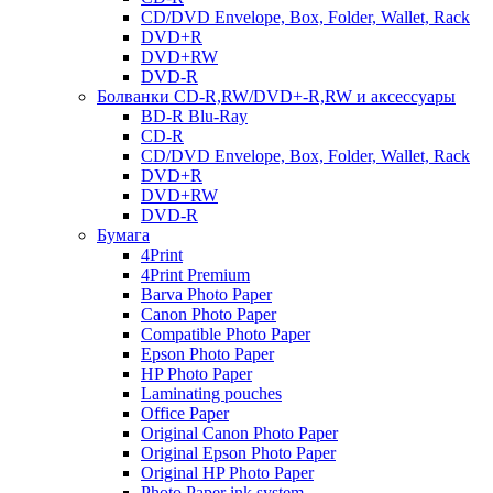
CD/DVD Envelope, Box, Folder, Wallet, Rack
DVD+R
DVD+RW
DVD-R
Болванки CD-R,RW/DVD+-R,RW и аксессуары
BD-R Blu-Ray
CD-R
CD/DVD Envelope, Box, Folder, Wallet, Rack
DVD+R
DVD+RW
DVD-R
Бумага
4Print
4Print Premium
Barva Photo Paper
Canon Photo Paper
Compatible Photo Paper
Epson Photo Paper
HP Photo Paper
Laminating pouches
Office Paper
Original Canon Photo Paper
Original Epson Photo Paper
Original HP Photo Paper
Photo Paper ink system