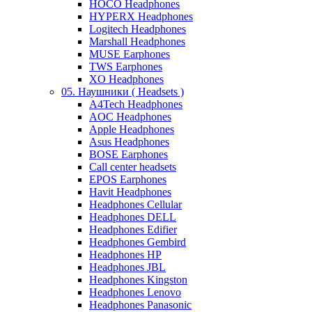
HOCO Headphones
HYPERX Headphones
Logitech Headphones
Marshall Headphones
MUSE Earphones
TWS Earphones
XO Headphones
05. Наушники ( Headsets )
A4Tech Headphones
AOC Headphones
Apple Headphones
Asus Headphones
BOSE Earphones
Call center headsets
EPOS Earphones
Havit Headphones
Headphones Cellular
Headphones DELL
Headphones Edifier
Headphones Gembird
Headphones HP
Headphones JBL
Headphones Kingston
Headphones Lenovo
Headphones Panasonic