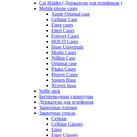
Car Holder ( Держатели для телефонов )
Mobile phone cases
Apple Original case
Cellular Case
Eiger cases
Etteri Cases
Forever Cases
HOCO Cases
Huse Universale
Moshi Cases
Nillkin Case
Original case
Pitaka Cases
Proove Cases
Spigen Huse
Xcover husa
Selfie stick
Беспроводные гарнитуры
Держатели для телефонов
Защитные пленки
Защитные стекла
Cellular
Cellular Glasses
Eiger
Eiger Glasses