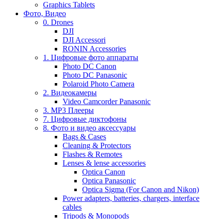
Graphics Tablets
Фото, Видео
0. Drones
DJI
DJI Accessori
RONIN Accessories
1. Цифровые фото аппараты
Photo DC Canon
Photo DC Panasonic
Polaroid Photo Camera
2. Видеокамеры
Video Camcorder Panasonic
3. MP3 Плееры
7. Цифровые диктофоны
8. Фото и видео аксессуары
Bags & Cases
Cleaning & Protectors
Flashes & Remotes
Lenses & lense accessories
Optica Canon
Optica Panasonic
Optica Sigma (For Canon and Nikon)
Power adapters, batteries, chargers, interface
cables
Tripods & Monopods