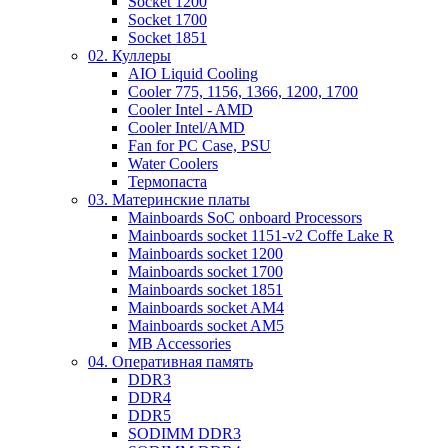
Socket 1200
Socket 1700
Socket 1851
02. Куллеры
AIO Liquid Cooling
Cooler 775, 1156, 1366, 1200, 1700
Cooler Intel - AMD
Cooler Intel/AMD
Fan for PC Case, PSU
Water Coolers
Термопаста
03. Материнские платы
Mainboards SoC onboard Processors
Mainboards socket 1151-v2 Coffe Lake R
Mainboards socket 1200
Mainboards socket 1700
Mainboards socket 1851
Mainboards socket AM4
Mainboards socket AM5
MB Accessories
04. Оперативная память
DDR3
DDR4
DDR5
SODIMM DDR3