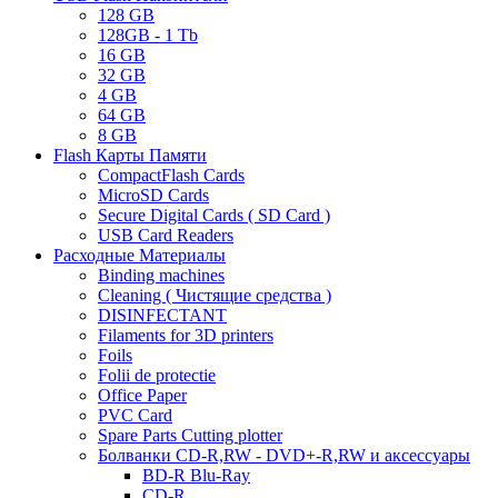
128 GB
128GB - 1 Tb
16 GB
32 GB
4 GB
64 GB
8 GB
Flash Карты Памяти
CompactFlash Cards
MicroSD Cards
Secure Digital Cards ( SD Card )
USB Card Readers
Расходные Материалы
Binding machines
Cleaning ( Чистящие средства )
DISINFECTANT
Filaments for 3D printers
Foils
Folii de protectie
Office Paper
PVC Card
Spare Parts Cutting plotter
Болванки CD-R,RW - DVD+-R,RW и аксессуары
BD-R Blu-Ray
CD-R