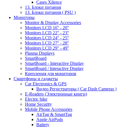
Cases Xilence
13. Блоки питания
13. Блоки питания ( PSU )
Мониторы
Monitor & Display Accessories
Monitors LCD 16'' - 20''
Monitors LCD 22'' - 23''
Monitors LCD 24'' - 25''
Monitors LCD 27'' - 28''
Monitors LCD 29'' - 49''
Plasma Displays
SmartBoard
SmartBoard - Interactive Display
SmartBoard / Interactive Display
Крепления для мониторов
Смартфоны и гаджеты
Car Electronics & GPS
Видео Регистраторы ( Car Dash Cameras )
E-Readers (Электронные книги)
Electric bike
Home Security
Mobile Phone Accessories
AirTag & SmartTag
Apple AirPods
Battery