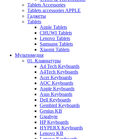
Tablets Accessories
Tablets accessories APPLE
Гаджеты
Tablets
Apple Tablets
CHUWI Tablets
Lenovo Tablets
Samsung Tablets
Xiaomi Tablets
Мультимедия
01. Клавиатуры
A4 Tech Keyboards
A4Tech Keyboards
Acer Keyboards
AOC Keyboards
Apple Keyboards
Asus Keyboards
Dell Keyboards
Gembird Keyboards
Genius KB
Gigabyte
HP Keyboards
HYPERX Keyboards
Lenovo KB
Lenovo Keyboards