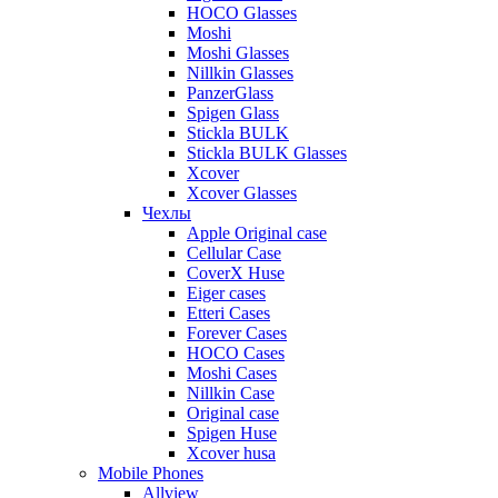
HOCO Glasses
Moshi
Moshi Glasses
Nillkin Glasses
PanzerGlass
Spigen Glass
Stickla BULK
Stickla BULK Glasses
Xcover
Xcover Glasses
Чехлы
Apple Original case
Cellular Case
CoverX Huse
Eiger cases
Etteri Cases
Forever Cases
HOCO Cases
Moshi Cases
Nillkin Case
Original case
Spigen Huse
Xcover husa
Mobile Phones
Allview