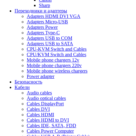
Sharp
Переходники и адаптеры
Adapters HDMI DVI VGA
Adapters Micro-USB
Adapters Power
Adapters Type-C
Adapters USB to COM
Adapters USB to SATA
CPU-KVM Switch and Cables
CPU/KVM Switch and Cables
Mobile phone chargers 12v
Mobile phone chargers 220v
Mobile phone wireless chargers
Power adapter
Безопасность
Кабели
Audio cables
Audio optical cables
Cables DisplayPort
Cables DVI
Cables HDMI
Cables HDMI to DVI
Cables IDE, SATA, FDD
Cables Power Computer