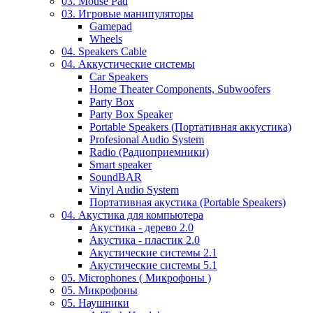
03. Mouse Pad
03. Игровые манипуляторы
Gamepad
Wheels
04. Speakers Cable
04. Аккустические системы
Car Speakers
Home Theater Components, Subwoofers
Party Box
Party Box Speaker
Portable Speakers (Портативная аккустика)
Profesional Audio System
Radio (Радиоприемники)
Smart speaker
SoundBAR
Vinyl Audio System
Портативная акустика (Portable Speakers)
04. Акустика для компьютера
Акустика - дерево 2.0
Акустика - пластик 2.0
Акустические системы 2.1
Акустические системы 5.1
05. Microphones ( Микрофоны )
05. Микрофоны
05. Наушники