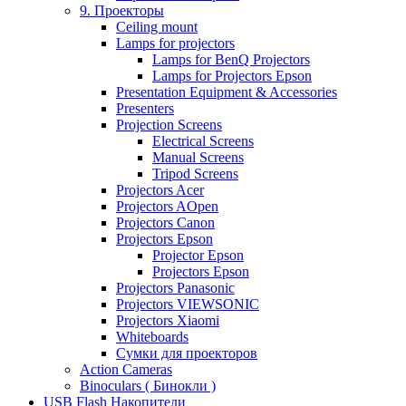
9. Проекторы
Ceiling mount
Lamps for projectors
Lamps for BenQ Projectors
Lamps for Projectors Epson
Presentation Equipment & Accessories
Presenters
Projection Screens
Electrical Screens
Manual Screens
Tripod Screens
Projectors Acer
Projectors AOpen
Projectors Canon
Projectors Epson
Projector Epson
Projectors Epson
Projectors Panasonic
Projectors VIEWSONIC
Projectors Xiaomi
Whiteboards
Сумки для проекторов
Action Cameras
Binoculars ( Бинокли )
USB Flash Накопители