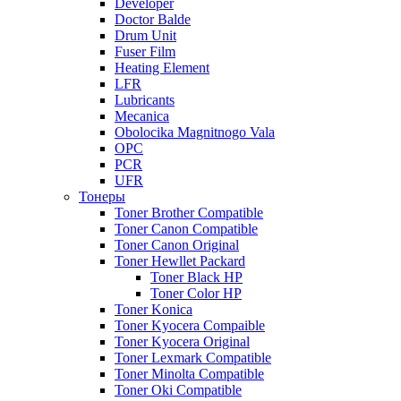
Developer
Doctor Balde
Drum Unit
Fuser Film
Heating Element
LFR
Lubricants
Mecanica
Obolocika Magnitnogo Vala
OPC
PCR
UFR
Тонеры
Toner Brother Compatible
Toner Canon Compatible
Toner Canon Original
Toner Hewllet Packard
Toner Black HP
Toner Color HP
Toner Konica
Toner Kyocera Compaible
Toner Kyocera Original
Toner Lexmark Compatible
Toner Minolta Compatible
Toner Oki Compatible