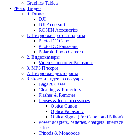
Graphics Tablets
Фото, Видео
0. Drones
DJI
DJI Accessori
RONIN Accessories
1. Цифровые фото аппараты
Photo DC Canon
Photo DC Panasonic
Polaroid Photo Camera
2. Видеокамеры
Video Camcorder Panasonic
3. MP3 Плееры
7. Цифровые диктофоны
8. Фото и видео аксессуары
Bags & Cases
Cleaning & Protectors
Flashes & Remotes
Lenses & lense accessories
Optica Canon
Optica Panasonic
Optica Sigma (For Canon and Nikon)
Power adapters, batteries, chargers, interface
cables
Tripods & Monopods