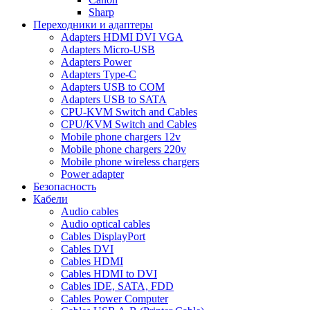
Sharp
Переходники и адаптеры
Adapters HDMI DVI VGA
Adapters Micro-USB
Adapters Power
Adapters Type-C
Adapters USB to COM
Adapters USB to SATA
CPU-KVM Switch and Cables
CPU/KVM Switch and Cables
Mobile phone chargers 12v
Mobile phone chargers 220v
Mobile phone wireless chargers
Power adapter
Безопасность
Кабели
Audio cables
Audio optical cables
Cables DisplayPort
Cables DVI
Cables HDMI
Cables HDMI to DVI
Cables IDE, SATA, FDD
Cables Power Computer