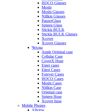
HOCO Glasses
Moshi
Moshi Glasses
Nillkin Glasses
PanzerGlass
Spigen Glass
Stickla BULK
Stickla BULK Glasses
Xcover
Xcover Glasses
Чехлы
Apple Original case
Cellular Case
CoverX Huse
Eiger cases
Etteri Cases
Forever Cases
HOCO Cases
Moshi Cases
Nillkin Case
Original case
Spigen Huse
Xcover husa
Mobile Phones
Allview