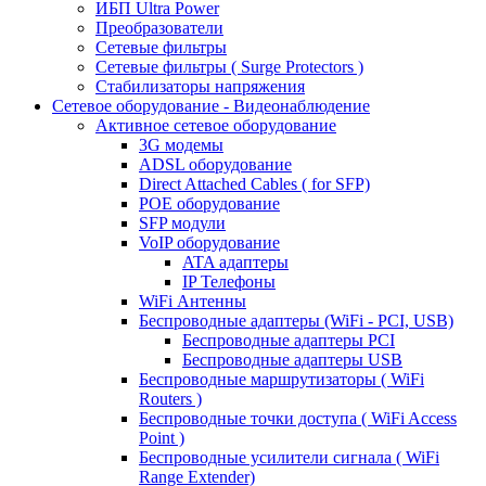
ИБП Ultra Power
Преобразователи
Сетевые фильтры
Сетевые фильтры ( Surge Protectors )
Стабилизаторы напряжения
Сетевое оборудование - Видеонаблюдение
Активное сетевое оборудование
3G модемы
ADSL оборудование
Direct Attached Cables ( for SFP)
POE оборудование
SFP модули
VoIP оборудование
ATA адаптеры
IP Телефоны
WiFi Антенны
Беспроводные адаптеры (WiFi - PCI, USB)
Беспроводные адаптеры PCI
Беспроводные адаптеры USB
Беспроводные маршрутизаторы ( WiFi
Routers )
Беспроводные точки доступа ( WiFi Access
Point )
Беспроводные усилители сигнала ( WiFi
Range Extender)