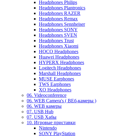
Headphones Philips
Headphones Plantronics
Headphones RAZER
Headphones Remax
Headphones Sennheiser
Headphones SONY
Headphones SVEN
Headphones Trust
Headphones Xiaomi
HOCO Headphones
Huawei Headphones
HYPERX Headphones
Logitech Headphones
Marshall Headphones
MUSE Earphones
TWS Earphones
XO Headphones
06. Videoconference
06. WEB Camera's ( ВЕб-камеры )
06. WEB камеры
07. USB Hub
07. USB Хабы
10. Игровые приставки
Nintendo
SONY PlayStation