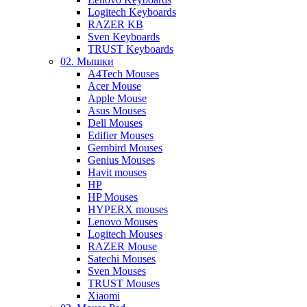
Logitech Keyboards
RAZER KB
Sven Keyboards
TRUST Keyboards
02. Мышки
A4Tech Mouses
Acer Mouse
Apple Mouse
Asus Mouses
Dell Mouses
Edifier Mouses
Gembird Mouses
Genius Mouses
Havit mouses
HP
HP Mouses
HYPERX mouses
Lenovo Mouses
Logitech Mouses
RAZER Mouse
Satechi Mouses
Sven Mouses
TRUST Mouses
Xiaomi