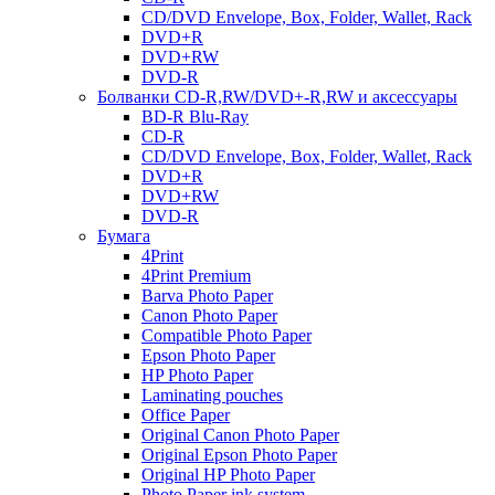
CD/DVD Envelope, Box, Folder, Wallet, Rack
DVD+R
DVD+RW
DVD-R
Болванки CD-R,RW/DVD+-R,RW и аксессуары
BD-R Blu-Ray
CD-R
CD/DVD Envelope, Box, Folder, Wallet, Rack
DVD+R
DVD+RW
DVD-R
Бумага
4Print
4Print Premium
Barva Photo Paper
Canon Photo Paper
Compatible Photo Paper
Epson Photo Paper
HP Photo Paper
Laminating pouches
Office Paper
Original Canon Photo Paper
Original Epson Photo Paper
Original HP Photo Paper
Photo Paper ink system