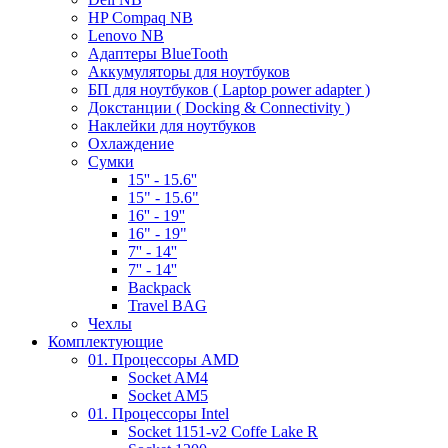
HP Compaq NB
Lenovo NB
Адаптеры BlueTooth
Аккумуляторы для ноутбуков
БП для ноутбуков ( Laptop power adapter )
Докстанции ( Docking & Connectivity )
Наклейки для ноутбуков
Охлаждение
Сумки
15'' - 15.6''
15" - 15.6"
16'' - 19''
16" - 19"
7'' - 14''
7'' - 14''
Backpack
Travel BAG
Чехлы
Комплектующие
01. Процессоры AMD
Socket AM4
Socket AM5
01. Процессоры Intel
Socket 1151-v2 Coffe Lake R