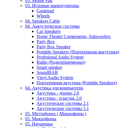
03. Mouse Pad
03. Игровые манипуляторы
Gamepad
Wheels
04. Speakers Cable
04. Аккустические системы
Car Speakers
Home Theater Components, Subwoofers
Party Box
Party Box Speaker
Portable Speakers (Портативная аккустика)
Profesional Audio System
Radio (Радиоприемники)
Smart speaker
SoundBAR
Vinyl Audio System
Портативная акустика (Portable Speakers)
04. Акустика для компьютера
Акустика - дерево 2.0
Акустика - пластик 2.0
Акустические системы 2.1
Акустические системы 5.1
05. Microphones ( Микрофоны )
05. Микрофоны
05. Наушники