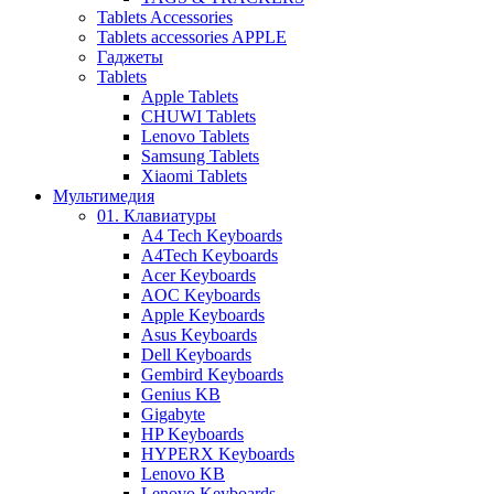
Tablets Accessories
Tablets accessories APPLE
Гаджеты
Tablets
Apple Tablets
CHUWI Tablets
Lenovo Tablets
Samsung Tablets
Xiaomi Tablets
Мультимедия
01. Клавиатуры
A4 Tech Keyboards
A4Tech Keyboards
Acer Keyboards
AOC Keyboards
Apple Keyboards
Asus Keyboards
Dell Keyboards
Gembird Keyboards
Genius KB
Gigabyte
HP Keyboards
HYPERX Keyboards
Lenovo KB
Lenovo Keyboards