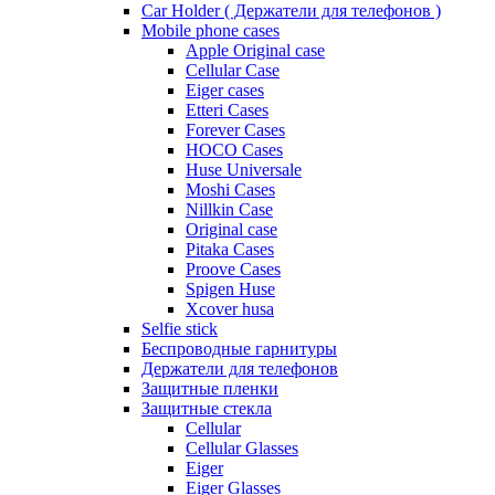
Car Holder ( Держатели для телефонов )
Mobile phone cases
Apple Original case
Cellular Case
Eiger cases
Etteri Cases
Forever Cases
HOCO Cases
Huse Universale
Moshi Cases
Nillkin Case
Original case
Pitaka Cases
Proove Cases
Spigen Huse
Xcover husa
Selfie stick
Беспроводные гарнитуры
Держатели для телефонов
Защитные пленки
Защитные стекла
Cellular
Cellular Glasses
Eiger
Eiger Glasses