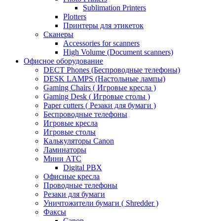
Sublimation Printers
Plotters
Принтеры для этикеток
Сканеры
Accessories for scanners
High Volume (Document scanners)
Офисное оборудование
DECT Phones (Беспроводные телефоны)
DESK LAMPS (Настольные лампы)
Gaming Chairs ( Игровые кресла )
Gaming Desk ( Игровые столы )
Paper cutters ( Резаки для бумаги )
Беспроводные телефоны
Игровые кресла
Игровые столы
Калькуляторы Canon
Ламинаторы
Мини АТС
Digital PBX
Офисные кресла
Проводные телефоны
Резаки для бумаги
Уничтожители бумаги ( Shredder )
Факсы
Canon