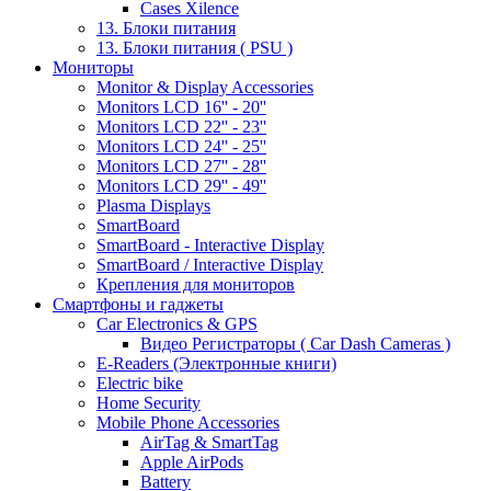
Cases Xilence
13. Блоки питания
13. Блоки питания ( PSU )
Мониторы
Monitor & Display Accessories
Monitors LCD 16'' - 20''
Monitors LCD 22'' - 23''
Monitors LCD 24'' - 25''
Monitors LCD 27'' - 28''
Monitors LCD 29'' - 49''
Plasma Displays
SmartBoard
SmartBoard - Interactive Display
SmartBoard / Interactive Display
Крепления для мониторов
Смартфоны и гаджеты
Car Electronics & GPS
Видео Регистраторы ( Car Dash Cameras )
E-Readers (Электронные книги)
Electric bike
Home Security
Mobile Phone Accessories
AirTag & SmartTag
Apple AirPods
Battery