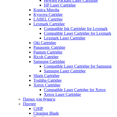
Hewlett Packard Laser Cartridge
HP Laser Cartridge
Konica Minolta
Kyocera Catridge
LABEL Cartrifge
Lexmark Cartridge
Compatible Ink Cartridge for Lexmark
Compatible Laser Cartridge for Lexmark
Lexmark Laser Cartridge
Oki Cartridge
Panasonic Catridge
Pantum Cartridge
Ricoh Catridge
Samsung Cartridge
Compatible Laser Cartridge for Samsung
Samsung Laser Cartridge
Sharp Cartridge
Toshiba Catridge
Xerox Cartridge
Compatible Laser Cartrdge for Xerox
Xerox Laser Cartridge
Папки для бумаги
Прочее
CHIP
Cleaning Blade