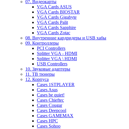
07. Видеокарты
VGA Cards ASUS
VGA Cards BIOSTAR
VGA Cards Gigabyte
VGA Cards Palit
VGA Cards Sapphire
VGA Cards Zotac
08. Внутренние кардридеры и USB хабы
09. Контроллеры
PCI Controllers
Splitter VGA - HDMI
Splitter VGA \ HDMI
USB Controllers
10. Звуковые адаптеры
11. ТВ тюнеры
12. Корпуса
Cases 1STPLAYER
Cases Asus
Cases be quiet!
Cases Chieftec
Cases Cougar
Cases Deepcool
Cases GAMEMAX
Cases HPC
Cases Sohoo