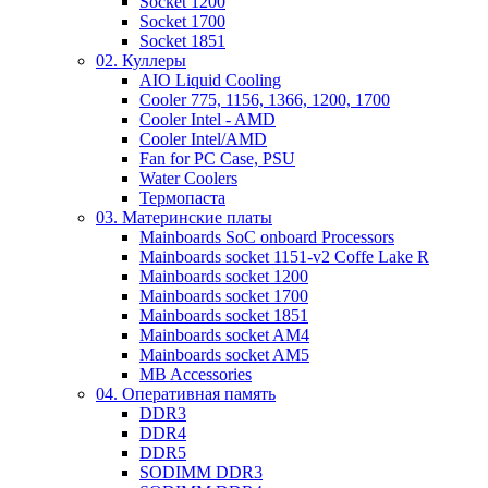
Socket 1200
Socket 1700
Socket 1851
02. Куллеры
AIO Liquid Cooling
Cooler 775, 1156, 1366, 1200, 1700
Cooler Intel - AMD
Cooler Intel/AMD
Fan for PC Case, PSU
Water Coolers
Термопаста
03. Материнские платы
Mainboards SoC onboard Processors
Mainboards socket 1151-v2 Coffe Lake R
Mainboards socket 1200
Mainboards socket 1700
Mainboards socket 1851
Mainboards socket AM4
Mainboards socket AM5
MB Accessories
04. Оперативная память
DDR3
DDR4
DDR5
SODIMM DDR3