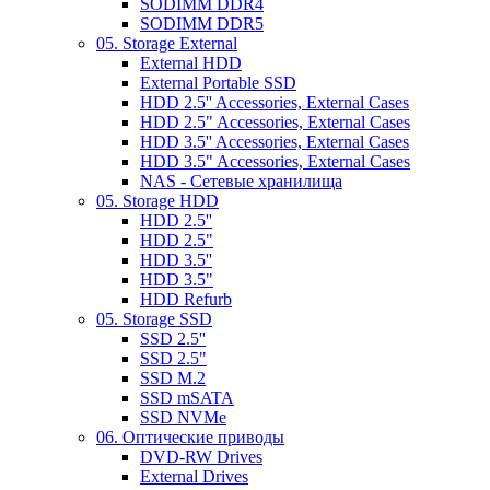
SODIMM DDR4
SODIMM DDR5
05. Storage External
External HDD
External Portable SSD
HDD 2.5'' Accessories, External Cases
HDD 2.5" Accessories, External Cases
HDD 3.5'' Accessories, External Cases
HDD 3.5" Accessories, External Cases
NAS - Сетевые хранилища
05. Storage HDD
HDD 2.5''
HDD 2.5"
HDD 3.5''
HDD 3.5"
HDD Refurb
05. Storage SSD
SSD 2.5''
SSD 2.5"
SSD M.2
SSD mSATA
SSD NVMe
06. Оптические приводы
DVD-RW Drives
External Drives