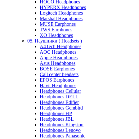
HOCO Headphones
HYPERX Headphones
Logitech Headphones
Marshall Headphones
MUSE Earphones
TWS Earphones
XO Headphones
05. Наушники ( Headsets )
A4Tech Headphones
AOC Headphones
Apple Headphones
Asus Headphones
BOSE Earphones
Call center headsets
EPOS Earphones
Havit Headphones
Headphones Cellular
Headphones DELL
Headphones Edifier
Headphones Gembird
Headphones HP
Headphones JBL
Headphones Kingston
Headphones Lenovo
Headphones Panasonic