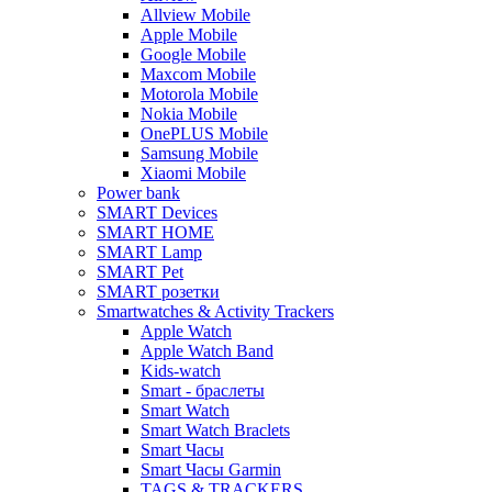
Allview Mobile
Apple Mobile
Google Mobile
Maxcom Mobile
Motorola Mobile
Nokia Mobile
OnePLUS Mobile
Samsung Mobile
Xiaomi Mobile
Power bank
SMART Devices
SMART HOME
SMART Lamp
SMART Pet
SMART розетки
Smartwatches & Activity Trackers
Apple Watch
Apple Watch Band
Kids-watch
Smart - браслеты
Smart Watch
Smart Watch Braclets
Smart Часы
Smart Часы Garmin
TAGS & TRACKERS