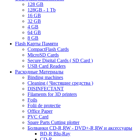
128 GB
128GB - 1 Tb
16 GB
32 GB
4 GB
64 GB
8 GB
Flash Карты Памяти
CompactFlash Cards
MicroSD Cards
Secure Digital Cards ( SD Card )
USB Card Readers
Расходные Материалы
Binding machines
Cleaning ( Чистящие средства )
DISINFECTANT
Filaments for 3D printers
Foils
Folii de protectie
Office Paper
PVC Card
Spare Parts Cutting plotter
Болванки CD-R,RW - DVD+-R,RW и аксессуары
BD-R Blu-Ray
CD-R