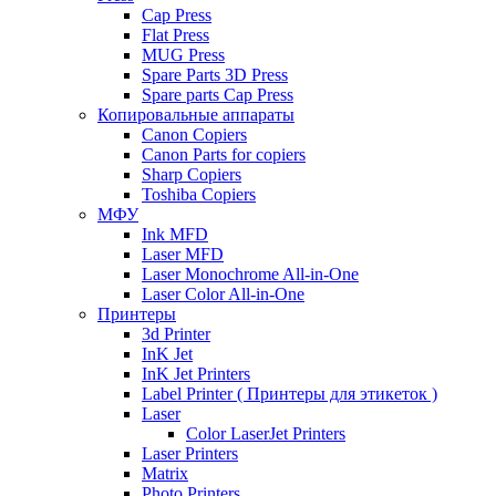
Cap Press
Flat Press
MUG Press
Spare Parts 3D Press
Spare parts Cap Press
Копировальные аппараты
Canon Copiers
Canon Parts for copiers
Sharp Copiers
Toshiba Copiers
МФУ
Ink MFD
Laser MFD
Laser Monochrome All-in-One
Laser Color All-in-One
Принтеры
3d Printer
InK Jet
InK Jet Printers
Label Printer ( Принтеры для этикеток )
Laser
Color LaserJet Printers
Laser Printers
Matrix
Photo Printers