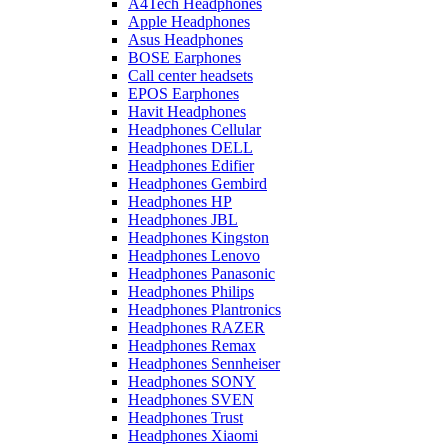
A4Tech Headphones
Apple Headphones
Asus Headphones
BOSE Earphones
Call center headsets
EPOS Earphones
Havit Headphones
Headphones Cellular
Headphones DELL
Headphones Edifier
Headphones Gembird
Headphones HP
Headphones JBL
Headphones Kingston
Headphones Lenovo
Headphones Panasonic
Headphones Philips
Headphones Plantronics
Headphones RAZER
Headphones Remax
Headphones Sennheiser
Headphones SONY
Headphones SVEN
Headphones Trust
Headphones Xiaomi