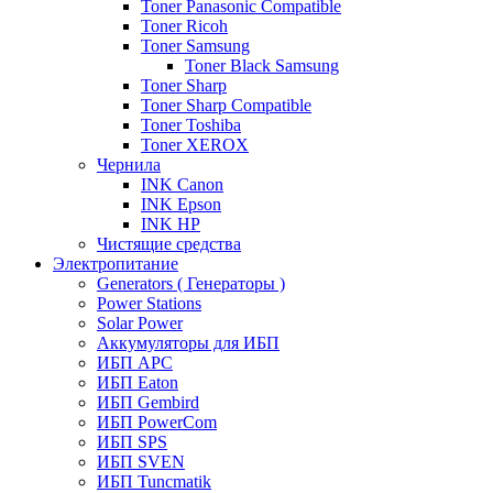
Toner Panasonic Compatible
Toner Ricoh
Toner Samsung
Toner Black Samsung
Toner Sharp
Toner Sharp Compatible
Toner Toshiba
Toner XEROX
Чернила
INK Canon
INK Epson
INK HP
Чистящие средства
Электропитание
Generators ( Генераторы )
Power Stations
Solar Power
Аккумуляторы для ИБП
ИБП APC
ИБП Eaton
ИБП Gembird
ИБП PowerCom
ИБП SPS
ИБП SVEN
ИБП Tuncmatik