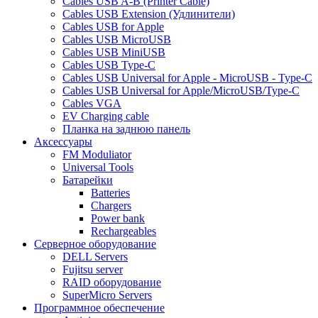
Cables USB A-B (Printer Cable)
Cables USB Extension (Удлинители)
Cables USB for Apple
Cables USB MicroUSB
Cables USB MiniUSB
Cables USB Type-C
Cables USB Universal for Apple - MicroUSB - Type-C
Cables USB Universal for Apple/MicroUSB/Type-C
Cables VGA
EV Charging cable
Планка на заднюю панель
Аксессуары
FM Moduliator
Universal Tools
Батарейки
Batteries
Chargers
Power bank
Rechargeables
Серверное оборудование
DELL Servers
Fujitsu server
RAID оборудование
SuperMicro Servers
Программное обеспечение