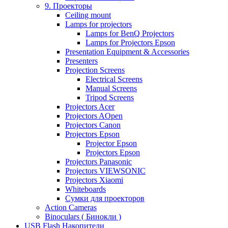
9. Проекторы
Ceiling mount
Lamps for projectors
Lamps for BenQ Projectors
Lamps for Projectors Epson
Presentation Equipment & Accessories
Presenters
Projection Screens
Electrical Screens
Manual Screens
Tripod Screens
Projectors Acer
Projectors AOpen
Projectors Canon
Projectors Epson
Projector Epson
Projectors Epson
Projectors Panasonic
Projectors VIEWSONIC
Projectors Xiaomi
Whiteboards
Сумки для проекторов
Action Cameras
Binoculars ( Бинокли )
USB Flash Накопители