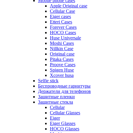
Mobile phone cases
Apple Original case
Cellular Case
Eiger cases
Etteri Cases
Forever Cases
HOCO Cases
Huse Universale
Moshi Cases
Nillkin Case
Original case
Pitaka Cases
Proove Cases
Spigen Huse
Xcover husa
Selfie stick
Беспроводные гарнитуры
Держатели для телефонов
Защитные пленки
Защитные стекла
Cellular
Cellular Glasses
Eiger
Eiger Glasses
HOCO Glasses