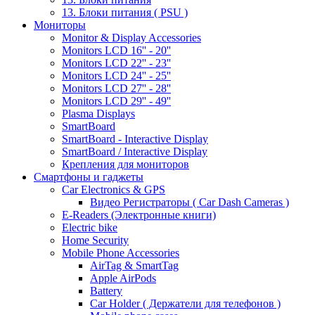
13. Блоки питания ( PSU )
Мониторы
Monitor & Display Accessories
Monitors LCD 16'' - 20''
Monitors LCD 22'' - 23''
Monitors LCD 24'' - 25''
Monitors LCD 27'' - 28''
Monitors LCD 29'' - 49''
Plasma Displays
SmartBoard
SmartBoard - Interactive Display
SmartBoard / Interactive Display
Крепления для мониторов
Смартфоны и гаджеты
Car Electronics & GPS
Видео Регистраторы ( Car Dash Cameras )
E-Readers (Электронные книги)
Electric bike
Home Security
Mobile Phone Accessories
AirTag & SmartTag
Apple AirPods
Battery
Car Holder ( Держатели для телефонов )