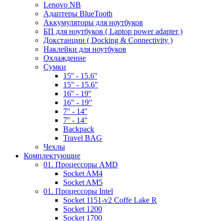
Lenovo NB
Адаптеры BlueTooth
Аккумуляторы для ноутбуков
БП для ноутбуков ( Laptop power adapter )
Докстанции ( Docking & Connectivity )
Наклейки для ноутбуков
Охлаждение
Сумки
15'' - 15.6''
15" - 15.6"
16'' - 19''
16" - 19"
7'' - 14''
7'' - 14''
Backpack
Travel BAG
Чехлы
Комплектующие
01. Процессоры AMD
Socket AM4
Socket AM5
01. Процессоры Intel
Socket 1151-v2 Coffe Lake R
Socket 1200
Socket 1700