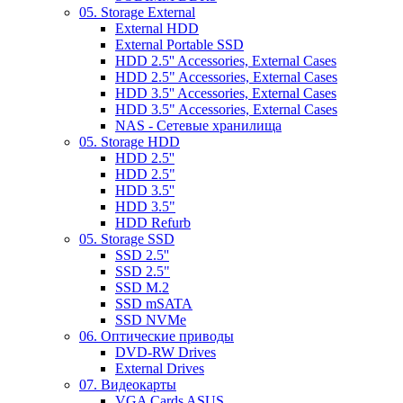
05. Storage External
External HDD
External Portable SSD
HDD 2.5'' Accessories, External Cases
HDD 2.5" Accessories, External Cases
HDD 3.5'' Accessories, External Cases
HDD 3.5" Accessories, External Cases
NAS - Сетевые хранилища
05. Storage HDD
HDD 2.5''
HDD 2.5"
HDD 3.5''
HDD 3.5"
HDD Refurb
05. Storage SSD
SSD 2.5''
SSD 2.5"
SSD M.2
SSD mSATA
SSD NVMe
06. Оптические приводы
DVD-RW Drives
External Drives
07. Видеокарты
VGA Cards ASUS