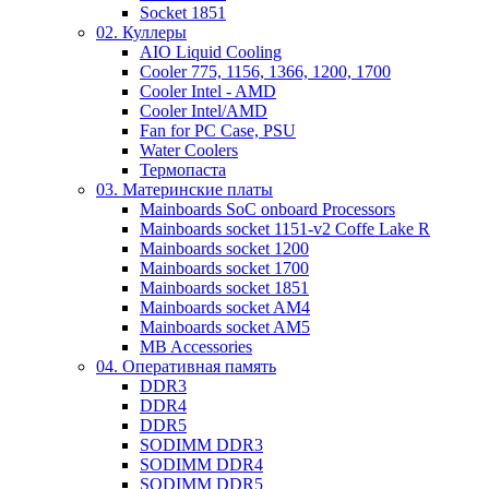
Socket 1851
02. Куллеры
AIO Liquid Cooling
Cooler 775, 1156, 1366, 1200, 1700
Cooler Intel - AMD
Cooler Intel/AMD
Fan for PC Case, PSU
Water Coolers
Термопаста
03. Материнские платы
Mainboards SoC onboard Processors
Mainboards socket 1151-v2 Coffe Lake R
Mainboards socket 1200
Mainboards socket 1700
Mainboards socket 1851
Mainboards socket AM4
Mainboards socket AM5
MB Accessories
04. Оперативная память
DDR3
DDR4
DDR5
SODIMM DDR3
SODIMM DDR4
SODIMM DDR5