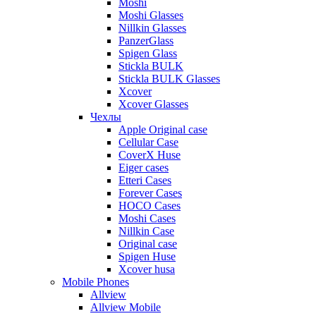
Moshi
Moshi Glasses
Nillkin Glasses
PanzerGlass
Spigen Glass
Stickla BULK
Stickla BULK Glasses
Xcover
Xcover Glasses
Чехлы
Apple Original case
Cellular Case
CoverX Huse
Eiger cases
Etteri Cases
Forever Cases
HOCO Cases
Moshi Cases
Nillkin Case
Original case
Spigen Huse
Xcover husa
Mobile Phones
Allview
Allview Mobile