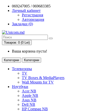
069247005 / 069683385
Личный кабинет
Регистрация
Авторизация
Закладки (0)
Товаров: 0 (0 Lei)
Ваша корзина пуста!
Категории
Категории
Телевизоры
TV
TV Boxes & MediaPlayers
Wall Mounts for TV
Ноутбуки
Acer NB
Apple NB
Asus NB
Dell NB
HP Compaq NB