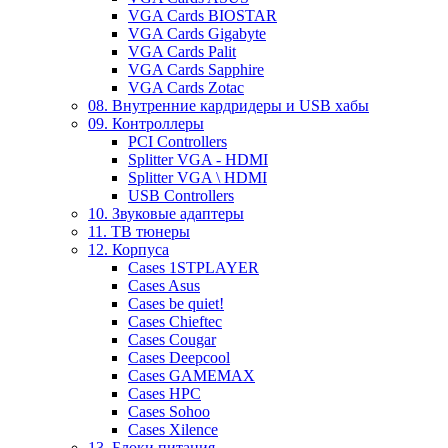
VGA Cards BIOSTAR
VGA Cards Gigabyte
VGA Cards Palit
VGA Cards Sapphire
VGA Cards Zotac
08. Внутренние кардридеры и USB хабы
09. Контроллеры
PCI Controllers
Splitter VGA - HDMI
Splitter VGA \ HDMI
USB Controllers
10. Звуковые адаптеры
11. ТВ тюнеры
12. Корпуса
Cases 1STPLAYER
Cases Asus
Cases be quiet!
Cases Chieftec
Cases Cougar
Cases Deepcool
Cases GAMEMAX
Cases HPC
Cases Sohoo
Cases Xilence
13. Блоки питания