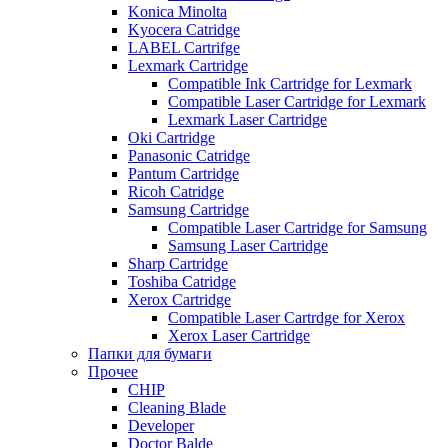
Konica Minolta
Kyocera Catridge
LABEL Cartrifge
Lexmark Cartridge
Compatible Ink Cartridge for Lexmark
Compatible Laser Cartridge for Lexmark
Lexmark Laser Cartridge
Oki Cartridge
Panasonic Catridge
Pantum Cartridge
Ricoh Catridge
Samsung Cartridge
Compatible Laser Cartridge for Samsung
Samsung Laser Cartridge
Sharp Cartridge
Toshiba Catridge
Xerox Cartridge
Compatible Laser Cartrdge for Xerox
Xerox Laser Cartridge
Папки для бумаги
Прочее
CHIP
Cleaning Blade
Developer
Doctor Balde