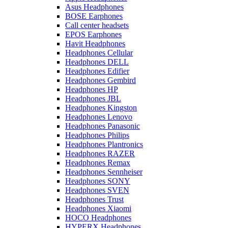
Asus Headphones
BOSE Earphones
Call center headsets
EPOS Earphones
Havit Headphones
Headphones Cellular
Headphones DELL
Headphones Edifier
Headphones Gembird
Headphones HP
Headphones JBL
Headphones Kingston
Headphones Lenovo
Headphones Panasonic
Headphones Philips
Headphones Plantronics
Headphones RAZER
Headphones Remax
Headphones Sennheiser
Headphones SONY
Headphones SVEN
Headphones Trust
Headphones Xiaomi
HOCO Headphones
HYPERX Headphones