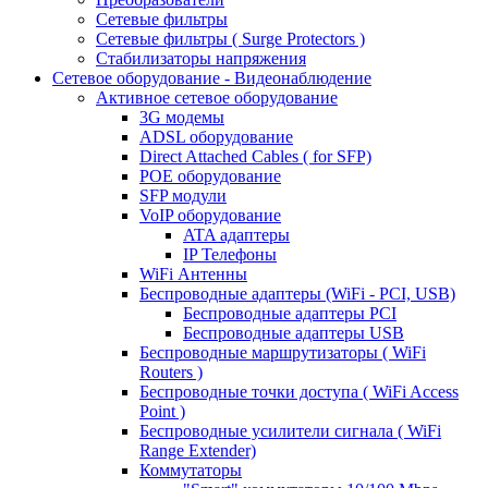
Сетевые фильтры
Сетевые фильтры ( Surge Protectors )
Стабилизаторы напряжения
Сетевое оборудование - Видеонаблюдение
Активное сетевое оборудование
3G модемы
ADSL оборудование
Direct Attached Cables ( for SFP)
POE оборудование
SFP модули
VoIP оборудование
ATA адаптеры
IP Телефоны
WiFi Антенны
Беспроводные адаптеры (WiFi - PCI, USB)
Беспроводные адаптеры PCI
Беспроводные адаптеры USB
Беспроводные маршрутизаторы ( WiFi
Routers )
Беспроводные точки доступа ( WiFi Access
Point )
Беспроводные усилители сигнала ( WiFi
Range Extender)
Коммутаторы