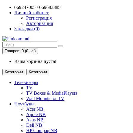
069247005 / 069683385
Личный кабинет
Регистрация
Авторизация
Закладки (0)
Товаров: 0 (0 Lei)
Ваша корзина пуста!
Категории
Категории
Телевизоры
TV
TV Boxes & MediaPlayers
Wall Mounts for TV
Ноутбуки
Acer NB
Apple NB
Asus NB
Dell NB
HP Compaq NB