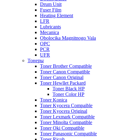
Drum Unit
Fuser Film
Heating Element
LFR
Lubricants
Mecanica
Obolocika Magnitnogo Vala
OPC
PCR
UFR
Тонеры
Toner Brother Compatible
Toner Canon Compatible
Toner Canon Original
Toner Hewllet Packard
Toner Black HP
Toner Color HP
Toner Konica
Toner Kyocera Compaible
Toner Kyocera Original
Toner Lexmark Compatible
Toner Minolta Compatible
Toner Oki Compatible
Toner Panasonic Compatible
Toner Ricoh