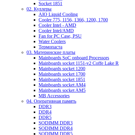
Socket 1851
02. Куллеры
AIO Liquid Cooling
Cooler 775, 1156, 1366, 1200, 1700
Cooler Intel - AMD
Cooler Intel/AMD
Fan for PC Case, PSU
Water Coolers
Термопаста
03. Материнские платы
Mainboards SoC onboard Processors
Mainboards socket 1151-v2 Coffe Lake R
Mainboards socket 1200
Mainboards socket 1700
Mainboards socket 1851
Mainboards socket AM4
Mainboards socket AM5
MB Accessories
04. Оперативная память
DDR3
DDR4
DDR5
SODIMM DDR3
SODIMM DDR4
SODIMM DDR5