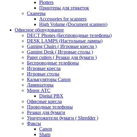
Plotters
Принтеры для этикеток
Сканеры
Accessories for scanners
High Volume (Document scanners)
Офисное оборудование
DECT Phones (Беспроводные телефоны)
DESK LAMPS (Настольные лампы)
Gaming Chairs ( Игровые кресла )
Gaming Desk ( Игровые столы )
Paper cutters ( Резаки для бумаги )
Беспроводные телефоны
Игровые кресла
Игровые столы
Калькуляторы Canon
Ламинаторы
Мини АТС
Digital PBX
Офисные кресла
Проводные телефоны
Резаки для бумаги
Уничтожители бумаги ( Shredder )
Факсы
Canon
Sharp