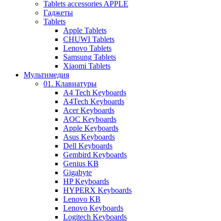
Tablets accessories APPLE
Гаджеты
Tablets
Apple Tablets
CHUWI Tablets
Lenovo Tablets
Samsung Tablets
Xiaomi Tablets
Мультимедия
01. Клавиатуры
A4 Tech Keyboards
A4Tech Keyboards
Acer Keyboards
AOC Keyboards
Apple Keyboards
Asus Keyboards
Dell Keyboards
Gembird Keyboards
Genius KB
Gigabyte
HP Keyboards
HYPERX Keyboards
Lenovo KB
Lenovo Keyboards
Logitech Keyboards