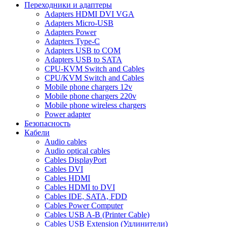
Переходники и адаптеры
Adapters HDMI DVI VGA
Adapters Micro-USB
Adapters Power
Adapters Type-C
Adapters USB to COM
Adapters USB to SATA
CPU-KVM Switch and Cables
CPU/KVM Switch and Cables
Mobile phone chargers 12v
Mobile phone chargers 220v
Mobile phone wireless chargers
Power adapter
Безопасность
Кабели
Audio cables
Audio optical cables
Cables DisplayPort
Cables DVI
Cables HDMI
Cables HDMI to DVI
Cables IDE, SATA, FDD
Cables Power Computer
Cables USB A-B (Printer Cable)
Cables USB Extension (Удлинители)