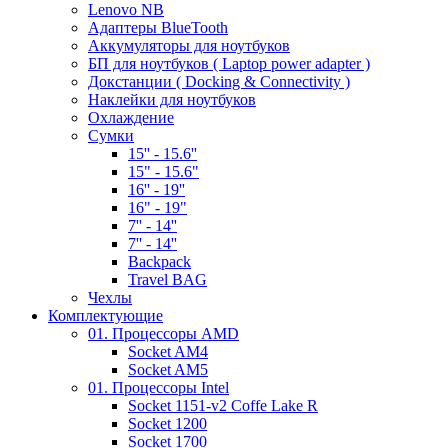
Lenovo NB
Адаптеры BlueTooth
Аккумуляторы для ноутбуков
БП для ноутбуков ( Laptop power adapter )
Докстанции ( Docking & Connectivity )
Наклейки для ноутбуков
Охлаждение
Сумки
15'' - 15.6''
15" - 15.6"
16'' - 19''
16" - 19"
7'' - 14''
7'' - 14''
Backpack
Travel BAG
Чехлы
Комплектующие
01. Процессоры AMD
Socket AM4
Socket AM5
01. Процессоры Intel
Socket 1151-v2 Coffe Lake R
Socket 1200
Socket 1700