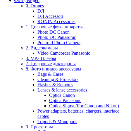
Фото, Видео
0. Drones
DJI
DJI Accessori
RONIN Accessories
1. Цифровые фото аппараты
Photo DC Canon
Photo DC Panasonic
Polaroid Photo Camera
2. Видеокамеры
Video Camcorder Panasonic
3. MP3 Плееры
7. Цифровые диктофоны
8. Фото и видео аксессуары
Bags & Cases
Cleaning & Protectors
Flashes & Remotes
Lenses & lense accessories
Optica Canon
Optica Panasonic
Optica Sigma (For Canon and Nikon)
Power adapters, batteries, chargers, interface
cables
Tripods & Monopods
9. Проекторы