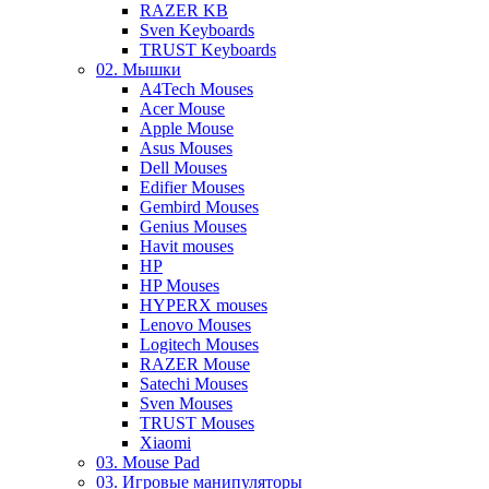
RAZER KB
Sven Keyboards
TRUST Keyboards
02. Мышки
A4Tech Mouses
Acer Mouse
Apple Mouse
Asus Mouses
Dell Mouses
Edifier Mouses
Gembird Mouses
Genius Mouses
Havit mouses
HP
HP Mouses
HYPERX mouses
Lenovo Mouses
Logitech Mouses
RAZER Mouse
Satechi Mouses
Sven Mouses
TRUST Mouses
Xiaomi
03. Mouse Pad
03. Игровые манипуляторы