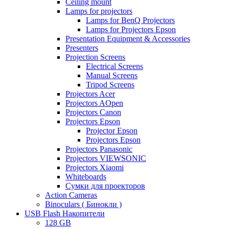
Ceiling mount
Lamps for projectors
Lamps for BenQ Projectors
Lamps for Projectors Epson
Presentation Equipment & Accessories
Presenters
Projection Screens
Electrical Screens
Manual Screens
Tripod Screens
Projectors Acer
Projectors AOpen
Projectors Canon
Projectors Epson
Projector Epson
Projectors Epson
Projectors Panasonic
Projectors VIEWSONIC
Projectors Xiaomi
Whiteboards
Сумки для проекторов
Action Cameras
Binoculars ( Бинокли )
USB Flash Накопители
128 GB