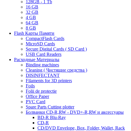
128GB - 1 Tb
16 GB
32 GB
4 GB
64 GB
8 GB
Flash Карты Памяти
CompactFlash Cards
MicroSD Cards
Secure Digital Cards ( SD Card )
USB Card Readers
Расходные Материалы
Binding machines
Cleaning ( Чистящие средства )
DISINFECTANT
Filaments for 3D printers
Foils
Folii de protectie
Office Paper
PVC Card
Spare Parts Cutting plotter
Болванки CD-R,RW - DVD+-R,RW и аксессуары
BD-R Blu-Ray
CD-R
CD/DVD Envelope, Box, Folder, Wallet, Rack