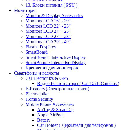
13. Блоки питания ( PSU )
Мониторы
Monitor & Display Accessories
Monitors LCD 16'' - 20''
Monitors LCD 22'' - 23''
Monitors LCD 24'' - 25''
Monitors LCD 27'' - 28''
Monitors LCD 29'' - 49''
Plasma Displays
SmartBoard
SmartBoard - Interactive Display
SmartBoard / Interactive Display
Крепления для мониторов
Смартфоны и гаджеты
Car Electronics & GPS
Видео Регистраторы ( Car Dash Cameras )
E-Readers (Электронные книги)
Electric bike
Home Security
Mobile Phone Accessories
AirTag & SmartTag
Apple AirPods
Battery
Car Holder ( Держатели для телефонов )