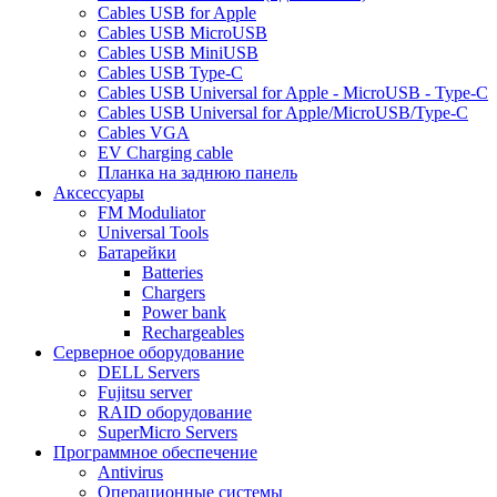
Cables USB for Apple
Cables USB MicroUSB
Cables USB MiniUSB
Cables USB Type-C
Cables USB Universal for Apple - MicroUSB - Type-C
Cables USB Universal for Apple/MicroUSB/Type-C
Cables VGA
EV Charging cable
Планка на заднюю панель
Аксессуары
FM Moduliator
Universal Tools
Батарейки
Batteries
Chargers
Power bank
Rechargeables
Серверное оборудование
DELL Servers
Fujitsu server
RAID оборудование
SuperMicro Servers
Программное обеспечение
Antivirus
Операционные системы