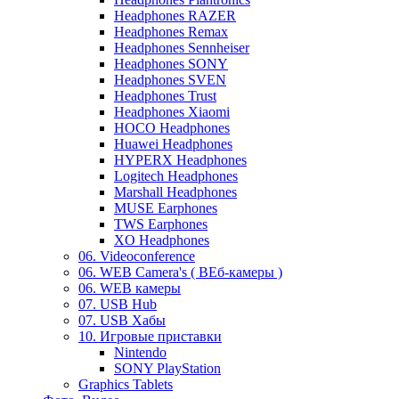
Headphones RAZER
Headphones Remax
Headphones Sennheiser
Headphones SONY
Headphones SVEN
Headphones Trust
Headphones Xiaomi
HOCO Headphones
Huawei Headphones
HYPERX Headphones
Logitech Headphones
Marshall Headphones
MUSE Earphones
TWS Earphones
XO Headphones
06. Videoconference
06. WEB Camera's ( ВЕб-камеры )
06. WEB камеры
07. USB Hub
07. USB Хабы
10. Игровые приставки
Nintendo
SONY PlayStation
Graphics Tablets