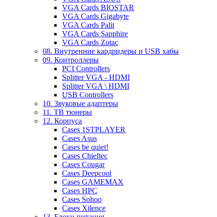
VGA Cards BIOSTAR
VGA Cards Gigabyte
VGA Cards Palit
VGA Cards Sapphire
VGA Cards Zotac
08. Внутренние кардридеры и USB хабы
09. Контроллеры
PCI Controllers
Splitter VGA - HDMI
Splitter VGA \ HDMI
USB Controllers
10. Звуковые адаптеры
11. ТВ тюнеры
12. Корпуса
Cases 1STPLAYER
Cases Asus
Cases be quiet!
Cases Chieftec
Cases Cougar
Cases Deepcool
Cases GAMEMAX
Cases HPC
Cases Sohoo
Cases Xilence
13. Блоки питания