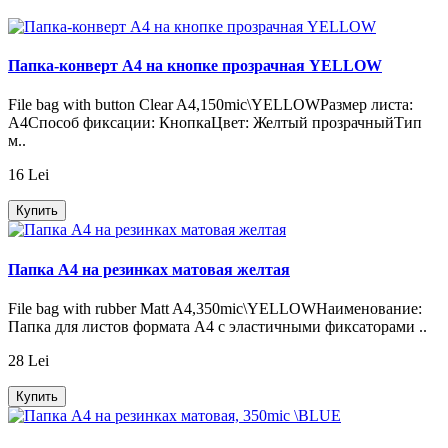
Папка-конверт A4 на кнопке прозрачная YELLOW
File bag with button Clear A4,150mic\YELLOWРазмер листа:
А4Способ фиксации: КнопкаЦвет: Желтый прозрачныйТип
м..
16 Lei
Купить
Папка A4 на резинках матовая желтая
File bag with rubber Matt A4,350mic\YELLOWНаименование:
Папка для листов формата А4 с эластичными фиксаторами ..
28 Lei
Купить