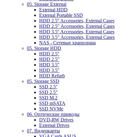
05. Storage External
External HDD
External Portable SSD
HDD 2.5'' Accessories, External Cases
HDD 2.5" Accessories, External Cases
HDD 3.5'' Accessories, External Cases
HDD 3.5" Accessories, External Cases
NAS - Сетевые хранилища
05. Storage HDD
HDD 2.5''
HDD 2.5"
HDD 3.5''
HDD 3.5"
HDD Refurb
05. Storage SSD
SSD 2.5''
SSD 2.5"
SSD M.2
SSD mSATA
SSD NVMe
06. Оптические приводы
DVD-RW Drives
External Drives
07. Видеокарты
VGA Cards ASUS