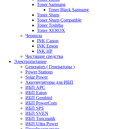
Toner Samsung
Toner Black Samsung
Toner Sharp
Toner Sharp Compatible
Toner Toshiba
Toner XEROX
Чернила
INK Canon
INK Epson
INK HP
Чистящие средства
Электропитание
Generators ( Генераторы )
Power Stations
Solar Power
Аккумуляторы для ИБП
ИБП APC
ИБП Eaton
ИБП Gembird
ИБП PowerCom
ИБП SPS
ИБП SVEN
ИБП Tuncmatik
ИБП Ultra Power
Преобразователи