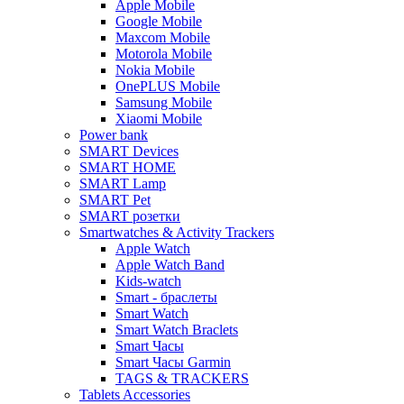
Apple Mobile
Google Mobile
Maxcom Mobile
Motorola Mobile
Nokia Mobile
OnePLUS Mobile
Samsung Mobile
Xiaomi Mobile
Power bank
SMART Devices
SMART HOME
SMART Lamp
SMART Pet
SMART розетки
Smartwatches & Activity Trackers
Apple Watch
Apple Watch Band
Kids-watch
Smart - браслеты
Smart Watch
Smart Watch Braclets
Smart Часы
Smart Часы Garmin
TAGS & TRACKERS
Tablets Accessories