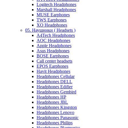
Logitech Headphones
Marshall Headphones
MUSE Earphones
TWS Earphones
XO Headphones
05. Наушники ( Headsets )
A4Tech Headphones
AOC Headphones
Apple Headphones
Asus Headphones
BOSE Earphones
Call center headsets
EPOS Earphones
Havit Headphones
Headphones Cellular
Headphones DELL
Headphones Edifier
Headphones Gembird
Headphones HP
Headphones JBL
Headphones Kingston
Headphones Lenovo
Headphones Panasonic
Headphones Philips
Headphones Plantronics