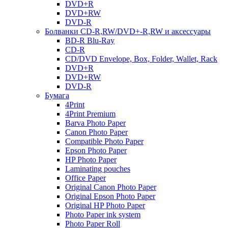
DVD+R
DVD+RW
DVD-R
Болванки CD-R,RW/DVD+-R,RW и аксессуары
BD-R Blu-Ray
CD-R
CD/DVD Envelope, Box, Folder, Wallet, Rack
DVD+R
DVD+RW
DVD-R
Бумага
4Print
4Print Premium
Barva Photo Paper
Canon Photo Paper
Compatible Photo Paper
Epson Photo Paper
HP Photo Paper
Laminating pouches
Office Paper
Original Canon Photo Paper
Original Epson Photo Paper
Original HP Photo Paper
Photo Paper ink system
Photo Paper Roll