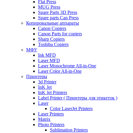
Flat Press
MUG Press
Spare Parts 3D Press
Spare parts Cap Press
Копировальные аппараты
Canon Copiers
Canon Parts for copiers
Sharp Copiers
Toshiba Copiers
МФУ
Ink MFD
Laser MFD
Laser Monochrome All-in-One
Laser Color All-in-One
Принтеры
3d Printer
InK Jet
InK Jet Printers
Label Printer ( Принтеры для этикеток )
Laser
Color LaserJet Printers
Laser Printers
Matrix
Photo Printers
Sublimation Printers