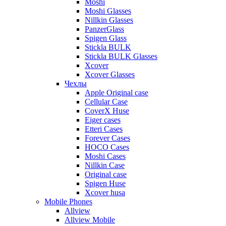
Moshi
Moshi Glasses
Nillkin Glasses
PanzerGlass
Spigen Glass
Stickla BULK
Stickla BULK Glasses
Xcover
Xcover Glasses
Чехлы
Apple Original case
Cellular Case
CoverX Huse
Eiger cases
Etteri Cases
Forever Cases
HOCO Cases
Moshi Cases
Nillkin Case
Original case
Spigen Huse
Xcover husa
Mobile Phones
Allview
Allview Mobile