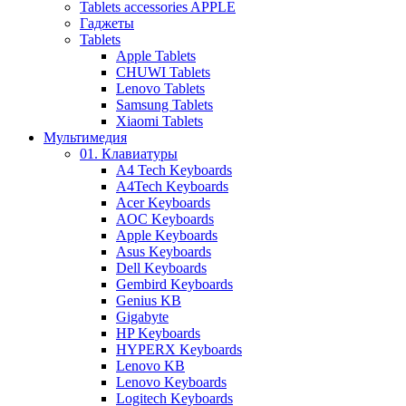
Tablets accessories APPLE
Гаджеты
Tablets
Apple Tablets
CHUWI Tablets
Lenovo Tablets
Samsung Tablets
Xiaomi Tablets
Мультимедия
01. Клавиатуры
A4 Tech Keyboards
A4Tech Keyboards
Acer Keyboards
AOC Keyboards
Apple Keyboards
Asus Keyboards
Dell Keyboards
Gembird Keyboards
Genius KB
Gigabyte
HP Keyboards
HYPERX Keyboards
Lenovo KB
Lenovo Keyboards
Logitech Keyboards