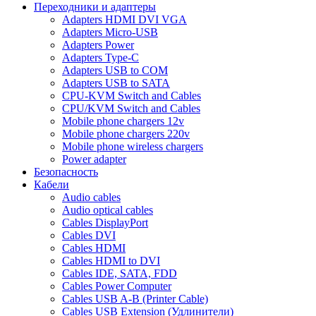
Переходники и адаптеры
Adapters HDMI DVI VGA
Adapters Micro-USB
Adapters Power
Adapters Type-C
Adapters USB to COM
Adapters USB to SATA
CPU-KVM Switch and Cables
CPU/KVM Switch and Cables
Mobile phone chargers 12v
Mobile phone chargers 220v
Mobile phone wireless chargers
Power adapter
Безопасность
Кабели
Audio cables
Audio optical cables
Cables DisplayPort
Cables DVI
Cables HDMI
Cables HDMI to DVI
Cables IDE, SATA, FDD
Cables Power Computer
Cables USB A-B (Printer Cable)
Cables USB Extension (Удлинители)