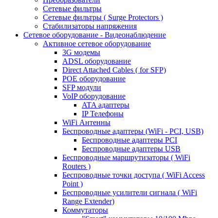
Сетевые фильтры
Сетевые фильтры ( Surge Protectors )
Стабилизаторы напряжения
Сетевое оборудование - Видеонаблюдение
Активное сетевое оборудование
3G модемы
ADSL оборудование
Direct Attached Cables ( for SFP)
POE оборудование
SFP модули
VoIP оборудование
ATA адаптеры
IP Телефоны
WiFi Антенны
Беспроводные адаптеры (WiFi - PCI, USB)
Беспроводные адаптеры PCI
Беспроводные адаптеры USB
Беспроводные маршрутизаторы ( WiFi
Routers )
Беспроводные точки доступа ( WiFi Access
Point )
Беспроводные усилители сигнала ( WiFi
Range Extender)
Коммутаторы