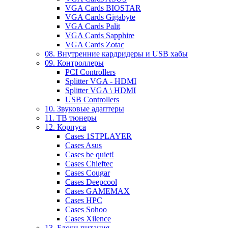
VGA Cards BIOSTAR
VGA Cards Gigabyte
VGA Cards Palit
VGA Cards Sapphire
VGA Cards Zotac
08. Внутренние кардридеры и USB хабы
09. Контроллеры
PCI Controllers
Splitter VGA - HDMI
Splitter VGA \ HDMI
USB Controllers
10. Звуковые адаптеры
11. ТВ тюнеры
12. Корпуса
Cases 1STPLAYER
Cases Asus
Cases be quiet!
Cases Chieftec
Cases Cougar
Cases Deepcool
Cases GAMEMAX
Cases HPC
Cases Sohoo
Cases Xilence
13. Блоки питания