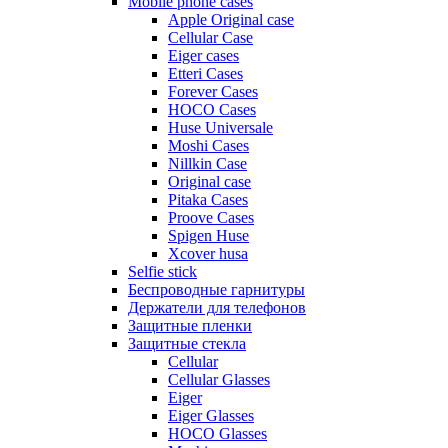
Mobile phone cases
Apple Original case
Cellular Case
Eiger cases
Etteri Cases
Forever Cases
HOCO Cases
Huse Universale
Moshi Cases
Nillkin Case
Original case
Pitaka Cases
Proove Cases
Spigen Huse
Xcover husa
Selfie stick
Беспроводные гарнитуры
Держатели для телефонов
Защитные пленки
Защитные стекла
Cellular
Cellular Glasses
Eiger
Eiger Glasses
HOCO Glasses