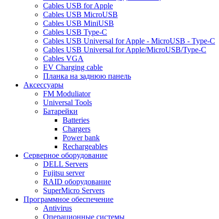
Cables USB for Apple
Cables USB MicroUSB
Cables USB MiniUSB
Cables USB Type-C
Cables USB Universal for Apple - MicroUSB - Type-C
Cables USB Universal for Apple/MicroUSB/Type-C
Cables VGA
EV Charging cable
Планка на заднюю панель
Аксессуары
FM Moduliator
Universal Tools
Батарейки
Batteries
Chargers
Power bank
Rechargeables
Серверное оборудование
DELL Servers
Fujitsu server
RAID оборудование
SuperMicro Servers
Программное обеспечение
Antivirus
Операционные системы