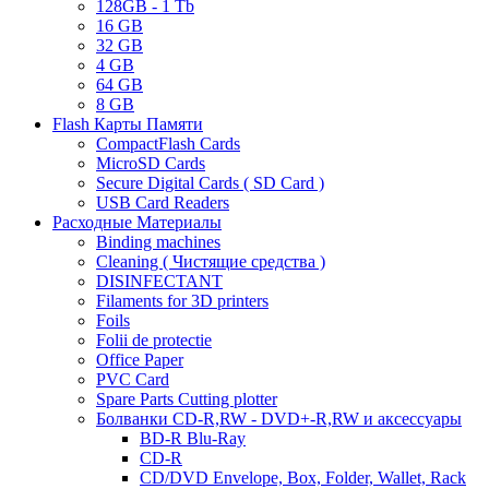
128GB - 1 Tb
16 GB
32 GB
4 GB
64 GB
8 GB
Flash Карты Памяти
CompactFlash Cards
MicroSD Cards
Secure Digital Cards ( SD Card )
USB Card Readers
Расходные Материалы
Binding machines
Cleaning ( Чистящие средства )
DISINFECTANT
Filaments for 3D printers
Foils
Folii de protectie
Office Paper
PVC Card
Spare Parts Cutting plotter
Болванки CD-R,RW - DVD+-R,RW и аксессуары
BD-R Blu-Ray
CD-R
CD/DVD Envelope, Box, Folder, Wallet, Rack