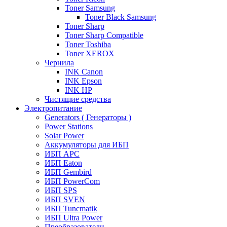
Toner Samsung
Toner Black Samsung
Toner Sharp
Toner Sharp Compatible
Toner Toshiba
Toner XEROX
Чернила
INK Canon
INK Epson
INK HP
Чистящие средства
Электропитание
Generators ( Генераторы )
Power Stations
Solar Power
Аккумуляторы для ИБП
ИБП APC
ИБП Eaton
ИБП Gembird
ИБП PowerCom
ИБП SPS
ИБП SVEN
ИБП Tuncmatik
ИБП Ultra Power
Преобразователи