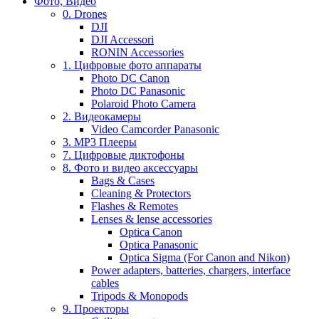
Фото, Видео
0. Drones
DJI
DJI Accessori
RONIN Accessories
1. Цифровые фото аппараты
Photo DC Canon
Photo DC Panasonic
Polaroid Photo Camera
2. Видеокамеры
Video Camcorder Panasonic
3. MP3 Плееры
7. Цифровые диктофоны
8. Фото и видео аксессуары
Bags & Cases
Cleaning & Protectors
Flashes & Remotes
Lenses & lense accessories
Optica Canon
Optica Panasonic
Optica Sigma (For Canon and Nikon)
Power adapters, batteries, chargers, interface
cables
Tripods & Monopods
9. Проекторы