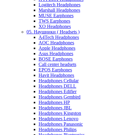
Logitech Headphones
Marshall Headphones
MUSE Earphones
TWS Earphones
XO Headphones
05. Наушники ( Headsets )
A4Tech Headphones
AOC Headphones
Apple Headphones
Asus Headphones
BOSE Earphones
Call center headsets
EPOS Earphones
Havit Headphones
Headphones Cellular
Headphones DELL
Headphones Edifier
Headphones Gembird
Headphones HP
Headphones JBL
Headphones Kingston
Headphones Lenovo
Headphones Panasonic
Headphones Philips
Headphones Plantronics