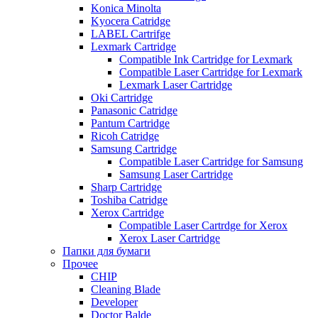
Konica Minolta
Kyocera Catridge
LABEL Cartrifge
Lexmark Cartridge
Compatible Ink Cartridge for Lexmark
Compatible Laser Cartridge for Lexmark
Lexmark Laser Cartridge
Oki Cartridge
Panasonic Catridge
Pantum Cartridge
Ricoh Catridge
Samsung Cartridge
Compatible Laser Cartridge for Samsung
Samsung Laser Cartridge
Sharp Cartridge
Toshiba Catridge
Xerox Cartridge
Compatible Laser Cartrdge for Xerox
Xerox Laser Cartridge
Папки для бумаги
Прочее
CHIP
Cleaning Blade
Developer
Doctor Balde