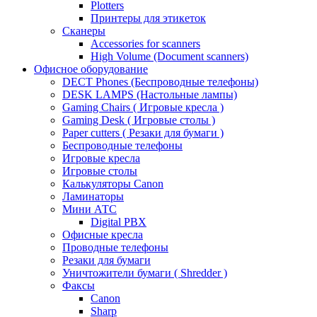
Plotters
Принтеры для этикеток
Сканеры
Accessories for scanners
High Volume (Document scanners)
Офисное оборудование
DECT Phones (Беспроводные телефоны)
DESK LAMPS (Настольные лампы)
Gaming Chairs ( Игровые кресла )
Gaming Desk ( Игровые столы )
Paper cutters ( Резаки для бумаги )
Беспроводные телефоны
Игровые кресла
Игровые столы
Калькуляторы Canon
Ламинаторы
Мини АТС
Digital PBX
Офисные кресла
Проводные телефоны
Резаки для бумаги
Уничтожители бумаги ( Shredder )
Факсы
Canon
Sharp