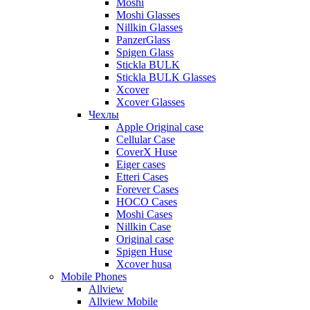
Moshi
Moshi Glasses
Nillkin Glasses
PanzerGlass
Spigen Glass
Stickla BULK
Stickla BULK Glasses
Xcover
Xcover Glasses
Чехлы
Apple Original case
Cellular Case
CoverX Huse
Eiger cases
Etteri Cases
Forever Cases
HOCO Cases
Moshi Cases
Nillkin Case
Original case
Spigen Huse
Xcover husa
Mobile Phones
Allview
Allview Mobile