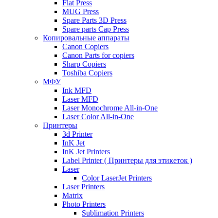
Flat Press
MUG Press
Spare Parts 3D Press
Spare parts Cap Press
Копировальные аппараты
Canon Copiers
Canon Parts for copiers
Sharp Copiers
Toshiba Copiers
МФУ
Ink MFD
Laser MFD
Laser Monochrome All-in-One
Laser Color All-in-One
Принтеры
3d Printer
InK Jet
InK Jet Printers
Label Printer ( Принтеры для этикеток )
Laser
Color LaserJet Printers
Laser Printers
Matrix
Photo Printers
Sublimation Printers