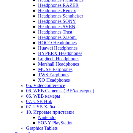
Headphones RAZER
Headphones Remax
Headphones Sennheiser
Headphones SONY
Headphones SVEN
Headphones Trust
Headphones Xiaomi
HOCO Headphones
Huawei Headphones
HYPERX Headphones
Logitech Headphones
Marshall Headphones
MUSE Earphones
TWS Earphones
XO Headphones
06. Videoconference
06. WEB Camera's ( ВЕб-камеры )
06. WEB камеры
07. USB Hub
07. USB Хабы
10. Игровые приставки
Nintendo
SONY PlayStation
Graphics Tablets