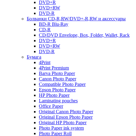
DVD+R
DVD+RW
DVD-R
Болванки CD-R,RW/DVD+-R,RW и аксессуары
BD-R Blu-Ray
CD-R
CD/DVD Envelope, Box, Folder, Wallet, Rack
DVD+R
DVD+RW
DVD-R
Бумага
4Print
4Print Premium
Barva Photo Paper
Canon Photo Paper
Compatible Photo Paper
Epson Photo Paper
HP Photo Paper
Laminating pouches
Office Paper
Original Canon Photo Paper
Original Epson Photo Paper
Original HP Photo Paper
Photo Paper ink system
Photo Paper Roll