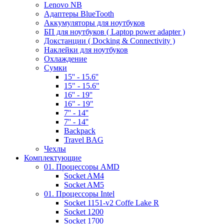
Lenovo NB
Адаптеры BlueTooth
Аккумуляторы для ноутбуков
БП для ноутбуков ( Laptop power adapter )
Докстанции ( Docking & Connectivity )
Наклейки для ноутбуков
Охлаждение
Сумки
15'' - 15.6''
15" - 15.6"
16'' - 19''
16" - 19"
7'' - 14''
7'' - 14''
Backpack
Travel BAG
Чехлы
Комплектующие
01. Процессоры AMD
Socket AM4
Socket AM5
01. Процессоры Intel
Socket 1151-v2 Coffe Lake R
Socket 1200
Socket 1700