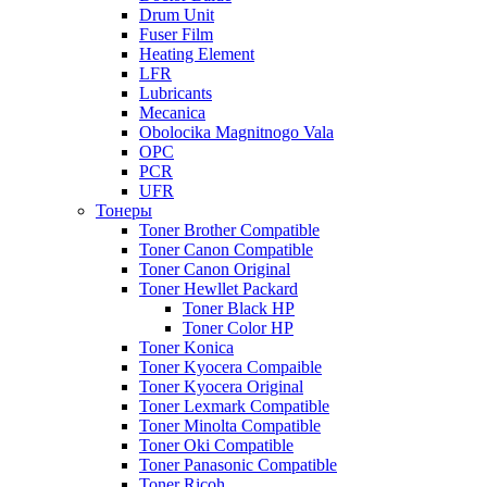
Drum Unit
Fuser Film
Heating Element
LFR
Lubricants
Mecanica
Obolocika Magnitnogo Vala
OPC
PCR
UFR
Тонеры
Toner Brother Compatible
Toner Canon Compatible
Toner Canon Original
Toner Hewllet Packard
Toner Black HP
Toner Color HP
Toner Konica
Toner Kyocera Compaible
Toner Kyocera Original
Toner Lexmark Compatible
Toner Minolta Compatible
Toner Oki Compatible
Toner Panasonic Compatible
Toner Ricoh