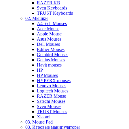
RAZER KB
Sven Keyboards
TRUST Keyboards
02. Мышки
A4Tech Mouses
Acer Mouse
Apple Mouse
Asus Mouses
Dell Mouses
Edifier Mouses
Gembird Mouses
Genius Mouses
Havit mouses
HP
HP Mouses
HYPERX mouses
Lenovo Mouses
Logitech Mouses
RAZER Mouse
Satechi Mouses
Sven Mouses
TRUST Mouses
Xiaomi
03. Mouse Pad
03. Игровые манипуляторы