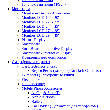
13. Блоки питания ( PSU )
Мониторы
Monitor & Display Accessories
Monitors LCD 16'' - 20''
Monitors LCD 22'' - 23''
Monitors LCD 24'' - 25''
Monitors LCD 27'' - 28''
Monitors LCD 29'' - 49''
Plasma Displays
SmartBoard
SmartBoard - Interactive Display
SmartBoard / Interactive Display
Крепления для мониторов
Смартфоны и гаджеты
Car Electronics & GPS
Видео Регистраторы ( Car Dash Cameras )
E-Readers (Электронные книги)
Electric bike
Home Security
Mobile Phone Accessories
AirTag & SmartTag
Apple AirPods
Battery
Car Holder ( Держатели для телефонов )