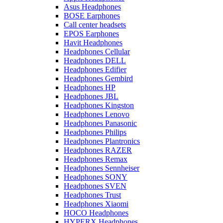
Asus Headphones
BOSE Earphones
Call center headsets
EPOS Earphones
Havit Headphones
Headphones Cellular
Headphones DELL
Headphones Edifier
Headphones Gembird
Headphones HP
Headphones JBL
Headphones Kingston
Headphones Lenovo
Headphones Panasonic
Headphones Philips
Headphones Plantronics
Headphones RAZER
Headphones Remax
Headphones Sennheiser
Headphones SONY
Headphones SVEN
Headphones Trust
Headphones Xiaomi
HOCO Headphones
HYPERX Headphones