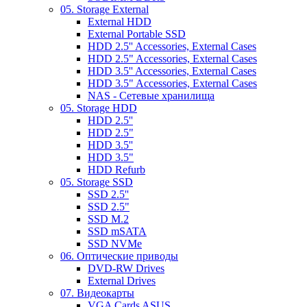
05. Storage External
External HDD
External Portable SSD
HDD 2.5'' Accessories, External Cases
HDD 2.5" Accessories, External Cases
HDD 3.5'' Accessories, External Cases
HDD 3.5" Accessories, External Cases
NAS - Сетевые хранилища
05. Storage HDD
HDD 2.5''
HDD 2.5"
HDD 3.5''
HDD 3.5"
HDD Refurb
05. Storage SSD
SSD 2.5''
SSD 2.5"
SSD M.2
SSD mSATA
SSD NVMe
06. Оптические приводы
DVD-RW Drives
External Drives
07. Видеокарты
VGA Cards ASUS