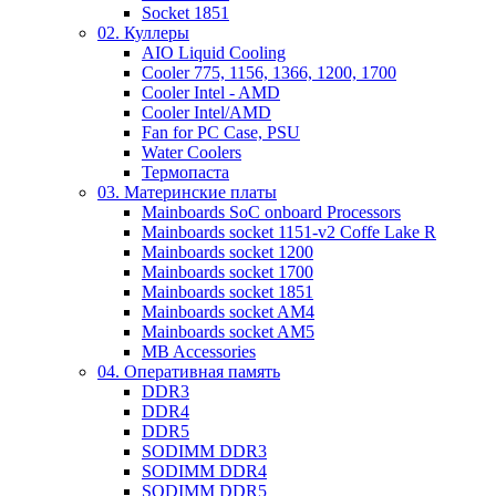
Socket 1851
02. Куллеры
AIO Liquid Cooling
Cooler 775, 1156, 1366, 1200, 1700
Cooler Intel - AMD
Cooler Intel/AMD
Fan for PC Case, PSU
Water Coolers
Термопаста
03. Материнские платы
Mainboards SoC onboard Processors
Mainboards socket 1151-v2 Coffe Lake R
Mainboards socket 1200
Mainboards socket 1700
Mainboards socket 1851
Mainboards socket AM4
Mainboards socket AM5
MB Accessories
04. Оперативная память
DDR3
DDR4
DDR5
SODIMM DDR3
SODIMM DDR4
SODIMM DDR5