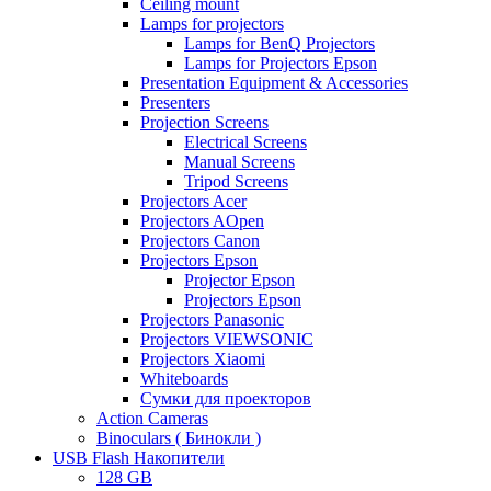
Ceiling mount
Lamps for projectors
Lamps for BenQ Projectors
Lamps for Projectors Epson
Presentation Equipment & Accessories
Presenters
Projection Screens
Electrical Screens
Manual Screens
Tripod Screens
Projectors Acer
Projectors AOpen
Projectors Canon
Projectors Epson
Projector Epson
Projectors Epson
Projectors Panasonic
Projectors VIEWSONIC
Projectors Xiaomi
Whiteboards
Сумки для проекторов
Action Cameras
Binoculars ( Бинокли )
USB Flash Накопители
128 GB