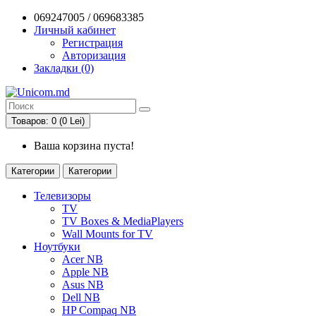
069247005 / 069683385
Личный кабинет
Регистрация
Авторизация
Закладки (0)
Товаров: 0 (0 Lei)
Ваша корзина пуста!
Категории
Категории
Телевизоры
TV
TV Boxes & MediaPlayers
Wall Mounts for TV
Ноутбуки
Acer NB
Apple NB
Asus NB
Dell NB
HP Compaq NB