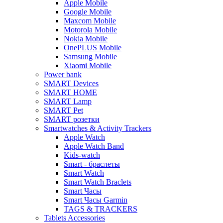
Apple Mobile
Google Mobile
Maxcom Mobile
Motorola Mobile
Nokia Mobile
OnePLUS Mobile
Samsung Mobile
Xiaomi Mobile
Power bank
SMART Devices
SMART HOME
SMART Lamp
SMART Pet
SMART розетки
Smartwatches & Activity Trackers
Apple Watch
Apple Watch Band
Kids-watch
Smart - браслеты
Smart Watch
Smart Watch Braclets
Smart Часы
Smart Часы Garmin
TAGS & TRACKERS
Tablets Accessories