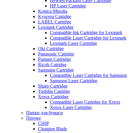
Hewlett Packard Laser Cartridge
HP Laser Cartridge
Konica Minolta
Kyocera Catridge
LABEL Cartrifge
Lexmark Cartridge
Compatible Ink Cartridge for Lexmark
Compatible Laser Cartridge for Lexmark
Lexmark Laser Cartridge
Oki Cartridge
Panasonic Catridge
Pantum Cartridge
Ricoh Catridge
Samsung Cartridge
Compatible Laser Cartridge for Samsung
Samsung Laser Cartridge
Sharp Cartridge
Toshiba Catridge
Xerox Cartridge
Compatible Laser Cartrdge for Xerox
Xerox Laser Cartridge
Папки для бумаги
Прочее
CHIP
Cleaning Blade