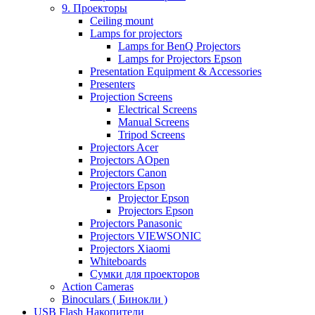
9. Проекторы
Ceiling mount
Lamps for projectors
Lamps for BenQ Projectors
Lamps for Projectors Epson
Presentation Equipment & Accessories
Presenters
Projection Screens
Electrical Screens
Manual Screens
Tripod Screens
Projectors Acer
Projectors AOpen
Projectors Canon
Projectors Epson
Projector Epson
Projectors Epson
Projectors Panasonic
Projectors VIEWSONIC
Projectors Xiaomi
Whiteboards
Сумки для проекторов
Action Cameras
Binoculars ( Бинокли )
USB Flash Накопители