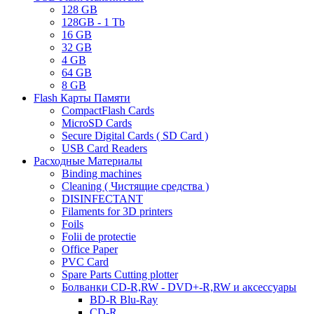
128 GB
128GB - 1 Tb
16 GB
32 GB
4 GB
64 GB
8 GB
Flash Карты Памяти
CompactFlash Cards
MicroSD Cards
Secure Digital Cards ( SD Card )
USB Card Readers
Расходные Материалы
Binding machines
Cleaning ( Чистящие средства )
DISINFECTANT
Filaments for 3D printers
Foils
Folii de protectie
Office Paper
PVC Card
Spare Parts Cutting plotter
Болванки CD-R,RW - DVD+-R,RW и аксессуары
BD-R Blu-Ray
CD-R