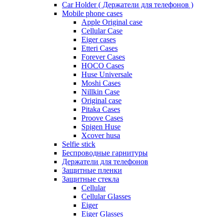
Car Holder ( Держатели для телефонов )
Mobile phone cases
Apple Original case
Cellular Case
Eiger cases
Etteri Cases
Forever Cases
HOCO Cases
Huse Universale
Moshi Cases
Nillkin Case
Original case
Pitaka Cases
Proove Cases
Spigen Huse
Xcover husa
Selfie stick
Беспроводные гарнитуры
Держатели для телефонов
Защитные пленки
Защитные стекла
Cellular
Cellular Glasses
Eiger
Eiger Glasses