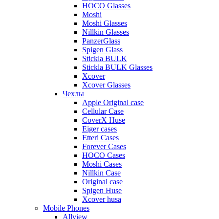
HOCO Glasses
Moshi
Moshi Glasses
Nillkin Glasses
PanzerGlass
Spigen Glass
Stickla BULK
Stickla BULK Glasses
Xcover
Xcover Glasses
Чехлы
Apple Original case
Cellular Case
CoverX Huse
Eiger cases
Etteri Cases
Forever Cases
HOCO Cases
Moshi Cases
Nillkin Case
Original case
Spigen Huse
Xcover husa
Mobile Phones
Allview