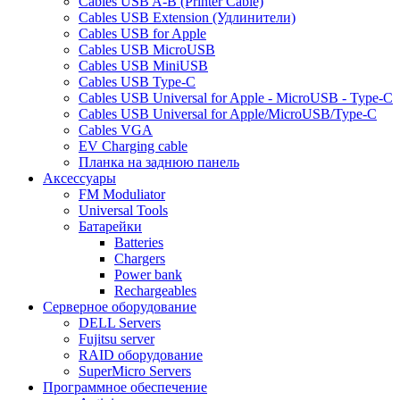
Cables USB A-B (Printer Cable)
Cables USB Extension (Удлинители)
Cables USB for Apple
Cables USB MicroUSB
Cables USB MiniUSB
Cables USB Type-C
Cables USB Universal for Apple - MicroUSB - Type-C
Cables USB Universal for Apple/MicroUSB/Type-C
Cables VGA
EV Charging cable
Планка на заднюю панель
Аксессуары
FM Moduliator
Universal Tools
Батарейки
Batteries
Chargers
Power bank
Rechargeables
Серверное оборудование
DELL Servers
Fujitsu server
RAID оборудование
SuperMicro Servers
Программное обеспечение