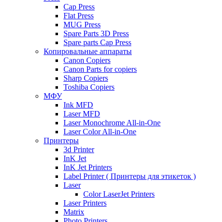
Cap Press
Flat Press
MUG Press
Spare Parts 3D Press
Spare parts Cap Press
Копировальные аппараты
Canon Copiers
Canon Parts for copiers
Sharp Copiers
Toshiba Copiers
МФУ
Ink MFD
Laser MFD
Laser Monochrome All-in-One
Laser Color All-in-One
Принтеры
3d Printer
InK Jet
InK Jet Printers
Label Printer ( Принтеры для этикеток )
Laser
Color LaserJet Printers
Laser Printers
Matrix
Photo Printers