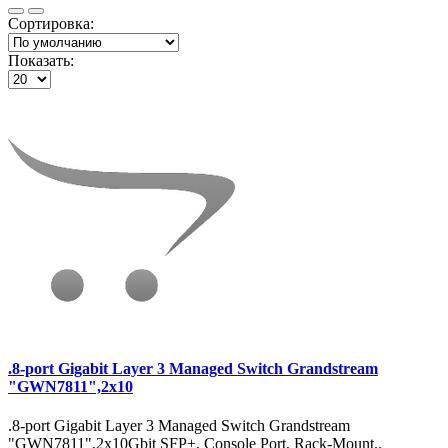
Сортировка:
Показать:
.8-port Gigabit Layer 3 Managed Switch Grandstream
"GWN7811",2x10
.8-port Gigabit Layer 3 Managed Switch Grandstream
"GWN7811",2x10Gbit SFP+, Console Port, Rack-Mount..