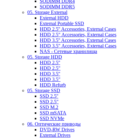
SODIMM DDR4
SODIMM DDR5
05. Storage External
External HDD
External Portable SSD
HDD 2.5'' Accessories, External Cases
HDD 2.5" Accessories, External Cases
HDD 3.5'' Accessories, External Cases
HDD 3.5" Accessories, External Cases
NAS - Сетевые хранилища
05. Storage HDD
HDD 2.5''
HDD 2.5"
HDD 3.5''
HDD 3.5"
HDD Refurb
05. Storage SSD
SSD 2.5''
SSD 2.5"
SSD M.2
SSD mSATA
SSD NVMe
06. Оптические приводы
DVD-RW Drives
External Drives