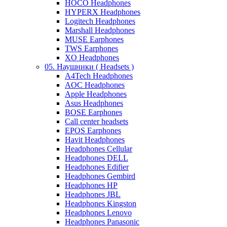
HOCO Headphones
HYPERX Headphones
Logitech Headphones
Marshall Headphones
MUSE Earphones
TWS Earphones
XO Headphones
05. Наушники ( Headsets )
A4Tech Headphones
AOC Headphones
Apple Headphones
Asus Headphones
BOSE Earphones
Call center headsets
EPOS Earphones
Havit Headphones
Headphones Cellular
Headphones DELL
Headphones Edifier
Headphones Gembird
Headphones HP
Headphones JBL
Headphones Kingston
Headphones Lenovo
Headphones Panasonic