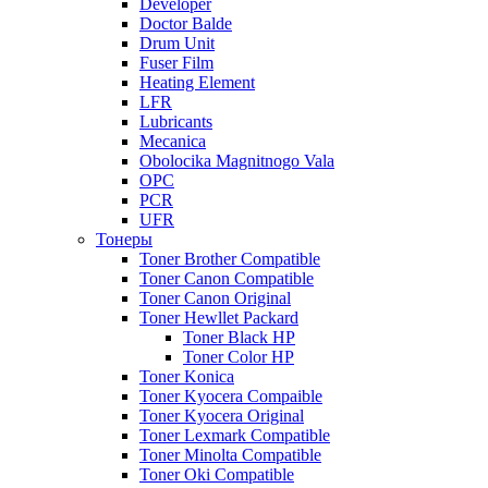
Developer
Doctor Balde
Drum Unit
Fuser Film
Heating Element
LFR
Lubricants
Mecanica
Obolocika Magnitnogo Vala
OPC
PCR
UFR
Тонеры
Toner Brother Compatible
Toner Canon Compatible
Toner Canon Original
Toner Hewllet Packard
Toner Black HP
Toner Color HP
Toner Konica
Toner Kyocera Compaible
Toner Kyocera Original
Toner Lexmark Compatible
Toner Minolta Compatible
Toner Oki Compatible