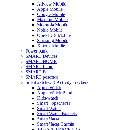
Allview Mobile
Apple Mobile
Google Mobile
Maxcom Mobile
Motorola Mobile
Nokia Mobile
OnePLUS Mobile
Samsung Mobile
Xiaomi Mobile
Power bank
SMART Devices
SMART HOME
SMART Lamp
SMART Pet
SMART розетки
Smartwatches & Activity Trackers
Apple Watch
Apple Watch Band
Kids-watch
Smart - браслеты
Smart Watch
Smart Watch Braclets
Smart Часы
Smart Часы Garmin
TAGS & TRACKERS