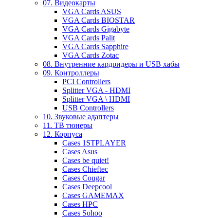
07. Видеокарты
VGA Cards ASUS
VGA Cards BIOSTAR
VGA Cards Gigabyte
VGA Cards Palit
VGA Cards Sapphire
VGA Cards Zotac
08. Внутренние кардридеры и USB хабы
09. Контроллеры
PCI Controllers
Splitter VGA - HDMI
Splitter VGA \ HDMI
USB Controllers
10. Звуковые адаптеры
11. ТВ тюнеры
12. Корпуса
Cases 1STPLAYER
Cases Asus
Cases be quiet!
Cases Chieftec
Cases Cougar
Cases Deepcool
Cases GAMEMAX
Cases HPC
Cases Sohoo