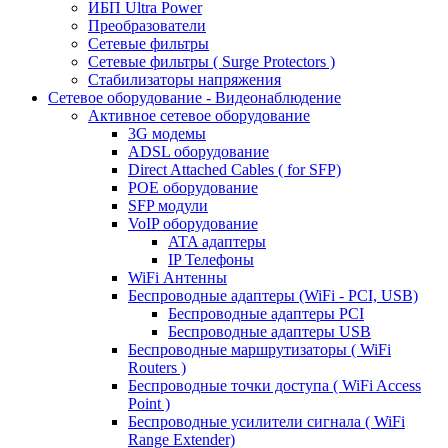
ИБП Ultra Power
Преобразователи
Сетевые фильтры
Сетевые фильтры ( Surge Protectors )
Стабилизаторы напряжения
Сетевое оборудование - Видеонаблюдение
Активное сетевое оборудование
3G модемы
ADSL оборудование
Direct Attached Cables ( for SFP)
POE оборудование
SFP модули
VoIP оборудование
ATA адаптеры
IP Телефоны
WiFi Антенны
Беспроводные адаптеры (WiFi - PCI, USB)
Беспроводные адаптеры PCI
Беспроводные адаптеры USB
Беспроводные маршрутизаторы ( WiFi
Routers )
Беспроводные точки доступа ( WiFi Access
Point )
Беспроводные усилители сигнала ( WiFi
Range Extender)