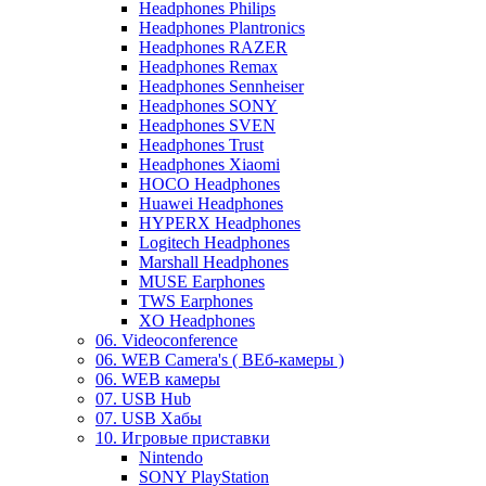
Headphones Philips
Headphones Plantronics
Headphones RAZER
Headphones Remax
Headphones Sennheiser
Headphones SONY
Headphones SVEN
Headphones Trust
Headphones Xiaomi
HOCO Headphones
Huawei Headphones
HYPERX Headphones
Logitech Headphones
Marshall Headphones
MUSE Earphones
TWS Earphones
XO Headphones
06. Videoconference
06. WEB Camera's ( ВЕб-камеры )
06. WEB камеры
07. USB Hub
07. USB Хабы
10. Игровые приставки
Nintendo
SONY PlayStation