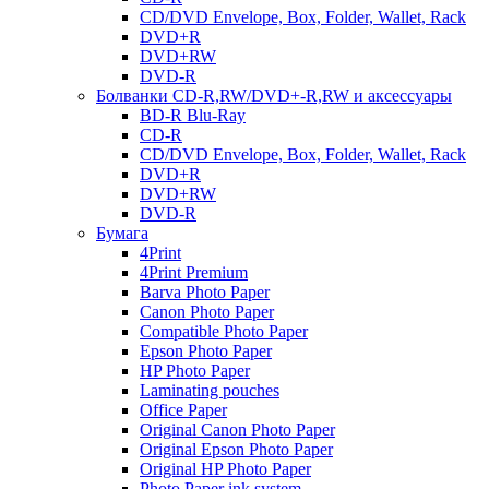
CD/DVD Envelope, Box, Folder, Wallet, Rack
DVD+R
DVD+RW
DVD-R
Болванки CD-R,RW/DVD+-R,RW и аксессуары
BD-R Blu-Ray
CD-R
CD/DVD Envelope, Box, Folder, Wallet, Rack
DVD+R
DVD+RW
DVD-R
Бумага
4Print
4Print Premium
Barva Photo Paper
Canon Photo Paper
Compatible Photo Paper
Epson Photo Paper
HP Photo Paper
Laminating pouches
Office Paper
Original Canon Photo Paper
Original Epson Photo Paper
Original HP Photo Paper
Photo Paper ink system