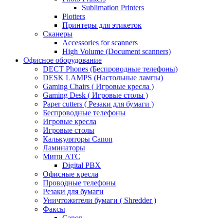
Sublimation Printers
Plotters
Принтеры для этикеток
Сканеры
Accessories for scanners
High Volume (Document scanners)
Офисное оборудование
DECT Phones (Беспроводные телефоны)
DESK LAMPS (Настольные лампы)
Gaming Chairs ( Игровые кресла )
Gaming Desk ( Игровые столы )
Paper cutters ( Резаки для бумаги )
Беспроводные телефоны
Игровые кресла
Игровые столы
Калькуляторы Canon
Ламинаторы
Мини АТС
Digital PBX
Офисные кресла
Проводные телефоны
Резаки для бумаги
Уничтожители бумаги ( Shredder )
Факсы
Canon