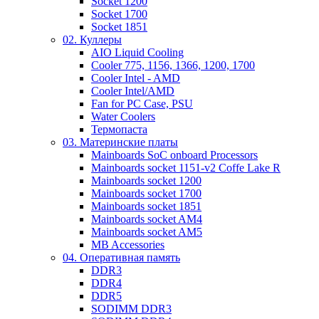
Socket 1200
Socket 1700
Socket 1851
02. Куллеры
AIO Liquid Cooling
Cooler 775, 1156, 1366, 1200, 1700
Cooler Intel - AMD
Cooler Intel/AMD
Fan for PC Case, PSU
Water Coolers
Термопаста
03. Материнские платы
Mainboards SoC onboard Processors
Mainboards socket 1151-v2 Coffe Lake R
Mainboards socket 1200
Mainboards socket 1700
Mainboards socket 1851
Mainboards socket AM4
Mainboards socket AM5
MB Accessories
04. Оперативная память
DDR3
DDR4
DDR5
SODIMM DDR3