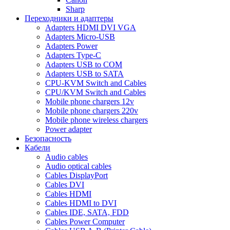
Sharp
Переходники и адаптеры
Adapters HDMI DVI VGA
Adapters Micro-USB
Adapters Power
Adapters Type-C
Adapters USB to COM
Adapters USB to SATA
CPU-KVM Switch and Cables
CPU/KVM Switch and Cables
Mobile phone chargers 12v
Mobile phone chargers 220v
Mobile phone wireless chargers
Power adapter
Безопасность
Кабели
Audio cables
Audio optical cables
Cables DisplayPort
Cables DVI
Cables HDMI
Cables HDMI to DVI
Cables IDE, SATA, FDD
Cables Power Computer