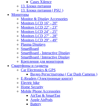
Cases Xilence
13. Блоки питания
13. Блоки питания ( PSU )
Мониторы
Monitor & Display Accessories
Monitors LCD 16'' - 20''
Monitors LCD 22'' - 23''
Monitors LCD 24'' - 25''
Monitors LCD 27'' - 28''
Monitors LCD 29'' - 49''
Plasma Displays
SmartBoard
SmartBoard - Interactive Display
SmartBoard / Interactive Display
Крепления для мониторов
Смартфоны и гаджеты
Car Electronics & GPS
Видео Регистраторы ( Car Dash Cameras )
E-Readers (Электронные книги)
Electric bike
Home Security
Mobile Phone Accessories
AirTag & SmartTag
Apple AirPods
Battery