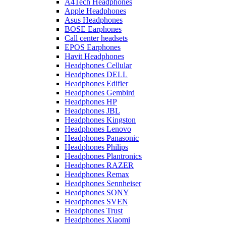
A4Tech Headphones
Apple Headphones
Asus Headphones
BOSE Earphones
Call center headsets
EPOS Earphones
Havit Headphones
Headphones Cellular
Headphones DELL
Headphones Edifier
Headphones Gembird
Headphones HP
Headphones JBL
Headphones Kingston
Headphones Lenovo
Headphones Panasonic
Headphones Philips
Headphones Plantronics
Headphones RAZER
Headphones Remax
Headphones Sennheiser
Headphones SONY
Headphones SVEN
Headphones Trust
Headphones Xiaomi