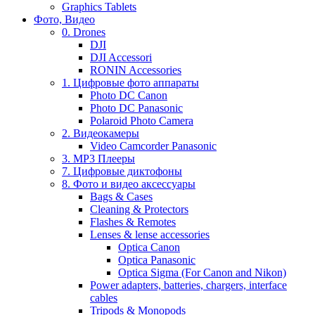
Graphics Tablets
Фото, Видео
0. Drones
DJI
DJI Accessori
RONIN Accessories
1. Цифровые фото аппараты
Photo DC Canon
Photo DC Panasonic
Polaroid Photo Camera
2. Видеокамеры
Video Camcorder Panasonic
3. MP3 Плееры
7. Цифровые диктофоны
8. Фото и видео аксессуары
Bags & Cases
Cleaning & Protectors
Flashes & Remotes
Lenses & lense accessories
Optica Canon
Optica Panasonic
Optica Sigma (For Canon and Nikon)
Power adapters, batteries, chargers, interface
cables
Tripods & Monopods