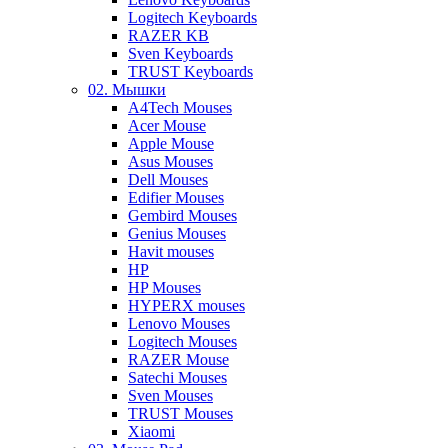
Logitech Keyboards
RAZER KB
Sven Keyboards
TRUST Keyboards
02. Мышки
A4Tech Mouses
Acer Mouse
Apple Mouse
Asus Mouses
Dell Mouses
Edifier Mouses
Gembird Mouses
Genius Mouses
Havit mouses
HP
HP Mouses
HYPERX mouses
Lenovo Mouses
Logitech Mouses
RAZER Mouse
Satechi Mouses
Sven Mouses
TRUST Mouses
Xiaomi