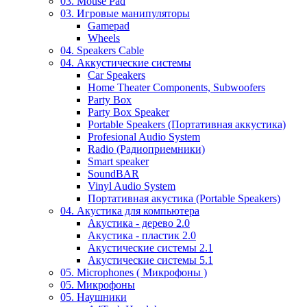
03. Mouse Pad
03. Игровые манипуляторы
Gamepad
Wheels
04. Speakers Cable
04. Аккустические системы
Car Speakers
Home Theater Components, Subwoofers
Party Box
Party Box Speaker
Portable Speakers (Портативная аккустика)
Profesional Audio System
Radio (Радиоприемники)
Smart speaker
SoundBAR
Vinyl Audio System
Портативная акустика (Portable Speakers)
04. Акустика для компьютера
Акустика - дерево 2.0
Акустика - пластик 2.0
Акустические системы 2.1
Акустические системы 5.1
05. Microphones ( Микрофоны )
05. Микрофоны
05. Наушники