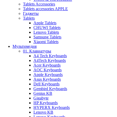
Tablets Accessories
Tablets accessories APPLE
Гаджеты
Tablets
Apple Tablets
CHUWI Tablets
Lenovo Tablets
Samsung Tablets
Xiaomi Tablets
Мультимедия
01. Клавиатуры
A4 Tech Keyboards
A4Tech Keyboards
Acer Keyboards
AOC Keyboards
Apple Keyboards
Asus Keyboards
Dell Keyboards
Gembird Keyboards
Genius KB
Gigabyte
HP Keyboards
HYPERX Keyboards
Lenovo KB
Lenovo Keyboards