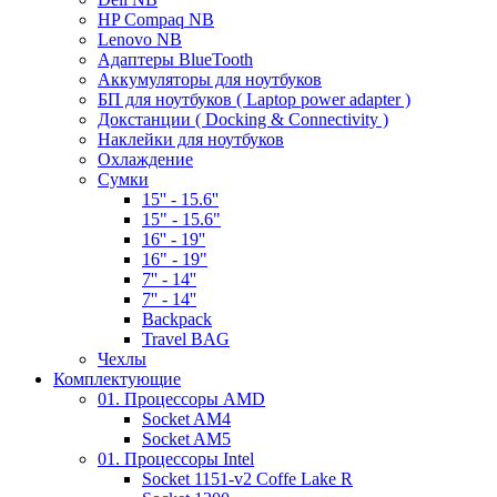
HP Compaq NB
Lenovo NB
Адаптеры BlueTooth
Аккумуляторы для ноутбуков
БП для ноутбуков ( Laptop power adapter )
Докстанции ( Docking & Connectivity )
Наклейки для ноутбуков
Охлаждение
Сумки
15'' - 15.6''
15" - 15.6"
16'' - 19''
16" - 19"
7'' - 14''
7'' - 14''
Backpack
Travel BAG
Чехлы
Комплектующие
01. Процессоры AMD
Socket AM4
Socket AM5
01. Процессоры Intel
Socket 1151-v2 Coffe Lake R