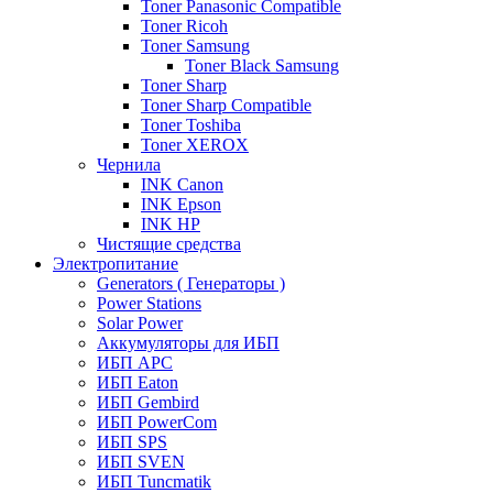
Toner Panasonic Compatible
Toner Ricoh
Toner Samsung
Toner Black Samsung
Toner Sharp
Toner Sharp Compatible
Toner Toshiba
Toner XEROX
Чернила
INK Canon
INK Epson
INK HP
Чистящие средства
Электропитание
Generators ( Генераторы )
Power Stations
Solar Power
Аккумуляторы для ИБП
ИБП APC
ИБП Eaton
ИБП Gembird
ИБП PowerCom
ИБП SPS
ИБП SVEN
ИБП Tuncmatik