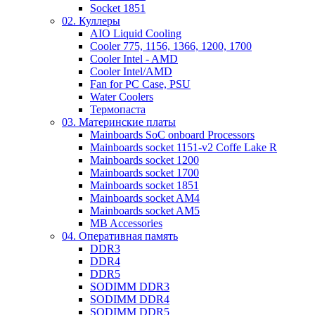
Socket 1851
02. Куллеры
AIO Liquid Cooling
Cooler 775, 1156, 1366, 1200, 1700
Cooler Intel - AMD
Cooler Intel/AMD
Fan for PC Case, PSU
Water Coolers
Термопаста
03. Материнские платы
Mainboards SoC onboard Processors
Mainboards socket 1151-v2 Coffe Lake R
Mainboards socket 1200
Mainboards socket 1700
Mainboards socket 1851
Mainboards socket AM4
Mainboards socket AM5
MB Accessories
04. Оперативная память
DDR3
DDR4
DDR5
SODIMM DDR3
SODIMM DDR4
SODIMM DDR5