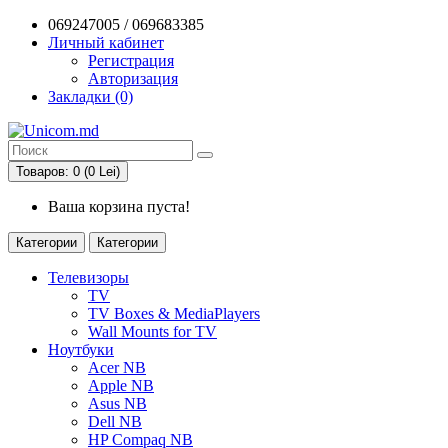
069247005 / 069683385
Личный кабинет
Регистрация
Авторизация
Закладки (0)
Товаров: 0 (0 Lei)
Ваша корзина пуста!
Категории
Категории
Телевизоры
TV
TV Boxes & MediaPlayers
Wall Mounts for TV
Ноутбуки
Acer NB
Apple NB
Asus NB
Dell NB
HP Compaq NB