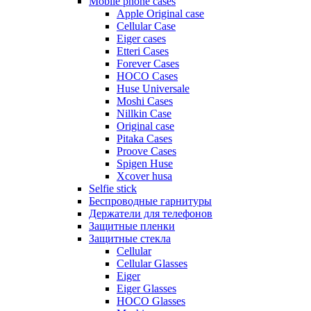
Mobile phone cases
Apple Original case
Cellular Case
Eiger cases
Etteri Cases
Forever Cases
HOCO Cases
Huse Universale
Moshi Cases
Nillkin Case
Original case
Pitaka Cases
Proove Cases
Spigen Huse
Xcover husa
Selfie stick
Беспроводные гарнитуры
Держатели для телефонов
Защитные пленки
Защитные стекла
Cellular
Cellular Glasses
Eiger
Eiger Glasses
HOCO Glasses