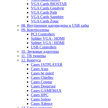
VGA Cards BIOSTAR
VGA Cards Gigabyte
VGA Cards Palit
VGA Cards Sapphire
VGA Cards Zotac
08. Внутренние кардридеры и USB хабы
09. Контроллеры
PCI Controllers
Splitter VGA - HDMI
Splitter VGA \ HDMI
USB Controllers
10. Звуковые адаптеры
11. ТВ тюнеры
12. Корпуса
Cases 1STPLAYER
Cases Asus
Cases be quiet!
Cases Chieftec
Cases Cougar
Cases Deepcool
Cases GAMEMAX
Cases HPC
Cases Sohoo
Cases Xilence
13. Блоки питания