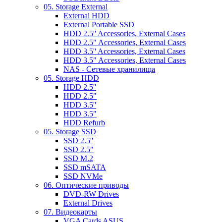
05. Storage External
External HDD
External Portable SSD
HDD 2.5'' Accessories, External Cases
HDD 2.5" Accessories, External Cases
HDD 3.5'' Accessories, External Cases
HDD 3.5" Accessories, External Cases
NAS - Сетевые хранилища
05. Storage HDD
HDD 2.5''
HDD 2.5"
HDD 3.5''
HDD 3.5"
HDD Refurb
05. Storage SSD
SSD 2.5''
SSD 2.5"
SSD M.2
SSD mSATA
SSD NVMe
06. Оптические приводы
DVD-RW Drives
External Drives
07. Видеокарты
VGA Cards ASUS