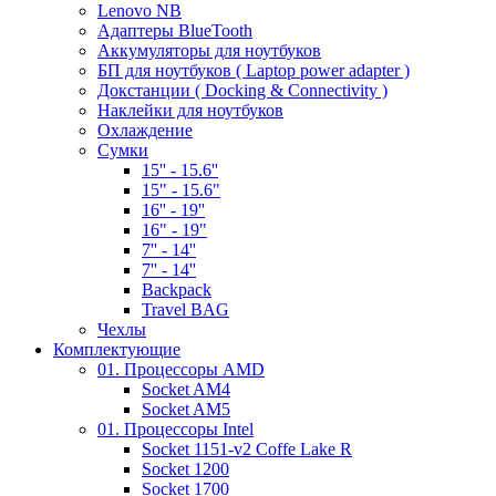
Lenovo NB
Адаптеры BlueTooth
Аккумуляторы для ноутбуков
БП для ноутбуков ( Laptop power adapter )
Докстанции ( Docking & Connectivity )
Наклейки для ноутбуков
Охлаждение
Сумки
15'' - 15.6''
15" - 15.6"
16'' - 19''
16" - 19"
7'' - 14''
7'' - 14''
Backpack
Travel BAG
Чехлы
Комплектующие
01. Процессоры AMD
Socket AM4
Socket AM5
01. Процессоры Intel
Socket 1151-v2 Coffe Lake R
Socket 1200
Socket 1700