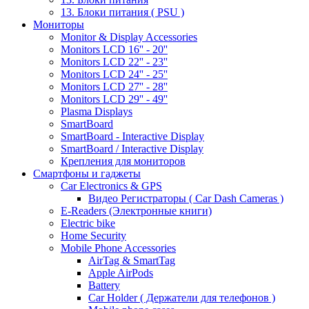
13. Блоки питания ( PSU )
Мониторы
Monitor & Display Accessories
Monitors LCD 16'' - 20''
Monitors LCD 22'' - 23''
Monitors LCD 24'' - 25''
Monitors LCD 27'' - 28''
Monitors LCD 29'' - 49''
Plasma Displays
SmartBoard
SmartBoard - Interactive Display
SmartBoard / Interactive Display
Крепления для мониторов
Смартфоны и гаджеты
Car Electronics & GPS
Видео Регистраторы ( Car Dash Cameras )
E-Readers (Электронные книги)
Electric bike
Home Security
Mobile Phone Accessories
AirTag & SmartTag
Apple AirPods
Battery
Car Holder ( Держатели для телефонов )