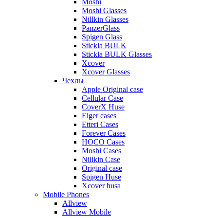
Moshi
Moshi Glasses
Nillkin Glasses
PanzerGlass
Spigen Glass
Stickla BULK
Stickla BULK Glasses
Xcover
Xcover Glasses
Чехлы
Apple Original case
Cellular Case
CoverX Huse
Eiger cases
Etteri Cases
Forever Cases
HOCO Cases
Moshi Cases
Nillkin Case
Original case
Spigen Huse
Xcover husa
Mobile Phones
Allview
Allview Mobile