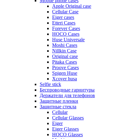
Mobile phone cases
Apple Original case
Cellular Case
Eiger cases
Etteri Cases
Forever Cases
HOCO Cases
Huse Universale
Moshi Cases
Nillkin Case
Original case
Pitaka Cases
Proove Cases
Spigen Huse
Xcover husa
Selfie stick
Беспроводные гарнитуры
Держатели для телефонов
Защитные пленки
Защитные стекла
Cellular
Cellular Glasses
Eiger
Eiger Glasses
HOCO Glasses