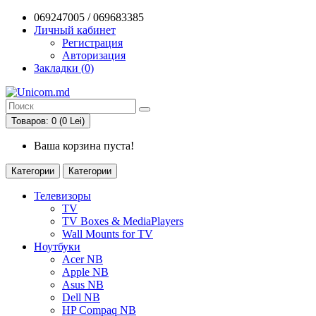
069247005 / 069683385
Личный кабинет
Регистрация
Авторизация
Закладки (0)
Товаров: 0 (0 Lei)
Ваша корзина пуста!
Категории
Категории
Телевизоры
TV
TV Boxes & MediaPlayers
Wall Mounts for TV
Ноутбуки
Acer NB
Apple NB
Asus NB
Dell NB
HP Compaq NB