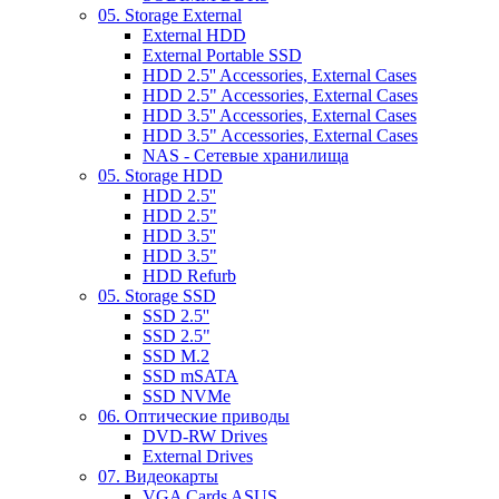
05. Storage External
External HDD
External Portable SSD
HDD 2.5'' Accessories, External Cases
HDD 2.5" Accessories, External Cases
HDD 3.5'' Accessories, External Cases
HDD 3.5" Accessories, External Cases
NAS - Сетевые хранилища
05. Storage HDD
HDD 2.5''
HDD 2.5"
HDD 3.5''
HDD 3.5"
HDD Refurb
05. Storage SSD
SSD 2.5''
SSD 2.5"
SSD M.2
SSD mSATA
SSD NVMe
06. Оптические приводы
DVD-RW Drives
External Drives
07. Видеокарты
VGA Cards ASUS