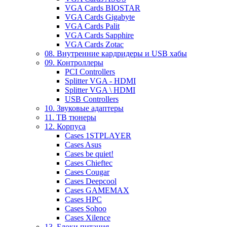
VGA Cards BIOSTAR
VGA Cards Gigabyte
VGA Cards Palit
VGA Cards Sapphire
VGA Cards Zotac
08. Внутренние кардридеры и USB хабы
09. Контроллеры
PCI Controllers
Splitter VGA - HDMI
Splitter VGA \ HDMI
USB Controllers
10. Звуковые адаптеры
11. ТВ тюнеры
12. Корпуса
Cases 1STPLAYER
Cases Asus
Cases be quiet!
Cases Chieftec
Cases Cougar
Cases Deepcool
Cases GAMEMAX
Cases HPC
Cases Sohoo
Cases Xilence
13. Блоки питания