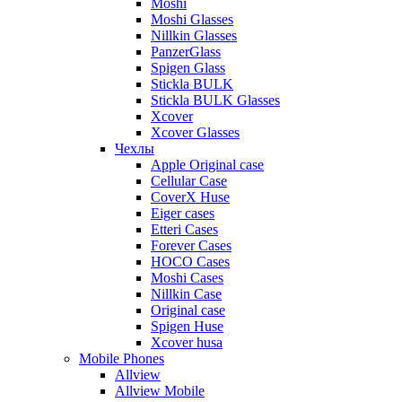
Moshi
Moshi Glasses
Nillkin Glasses
PanzerGlass
Spigen Glass
Stickla BULK
Stickla BULK Glasses
Xcover
Xcover Glasses
Чехлы
Apple Original case
Cellular Case
CoverX Huse
Eiger cases
Etteri Cases
Forever Cases
HOCO Cases
Moshi Cases
Nillkin Case
Original case
Spigen Huse
Xcover husa
Mobile Phones
Allview
Allview Mobile