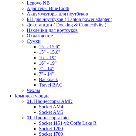
Lenovo NB
Адаптеры BlueTooth
Аккумуляторы для ноутбуков
БП для ноутбуков ( Laptop power adapter )
Докстанции ( Docking & Connectivity )
Наклейки для ноутбуков
Охлаждение
Сумки
15'' - 15.6''
15" - 15.6"
16'' - 19''
16" - 19"
7'' - 14''
7'' - 14''
Backpack
Travel BAG
Чехлы
Комплектующие
01. Процессоры AMD
Socket AM4
Socket AM5
01. Процессоры Intel
Socket 1151-v2 Coffe Lake R
Socket 1200
Socket 1700