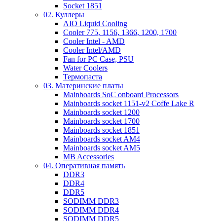
Socket 1851
02. Куллеры
AIO Liquid Cooling
Cooler 775, 1156, 1366, 1200, 1700
Cooler Intel - AMD
Cooler Intel/AMD
Fan for PC Case, PSU
Water Coolers
Термопаста
03. Материнские платы
Mainboards SoC onboard Processors
Mainboards socket 1151-v2 Coffe Lake R
Mainboards socket 1200
Mainboards socket 1700
Mainboards socket 1851
Mainboards socket AM4
Mainboards socket AM5
MB Accessories
04. Оперативная память
DDR3
DDR4
DDR5
SODIMM DDR3
SODIMM DDR4
SODIMM DDR5