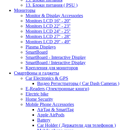
13. Блоки питания ( PSU )
Мониторы
Monitor & Display Accessories
Monitors LCD 16'' - 20''
Monitors LCD 22'' - 23''
Monitors LCD 24'' - 25''
Monitors LCD 27'' - 28''
Monitors LCD 29'' - 49''
Plasma Displays
SmartBoard
SmartBoard - Interactive Display
SmartBoard / Interactive Display
Крепления для мониторов
Смартфоны и гаджеты
Car Electronics & GPS
Видео Регистраторы ( Car Dash Cameras )
E-Readers (Электронные книги)
Electric bike
Home Security
Mobile Phone Accessories
AirTag & SmartTag
Apple AirPods
Battery
Car Holder ( Держатели для телефонов )