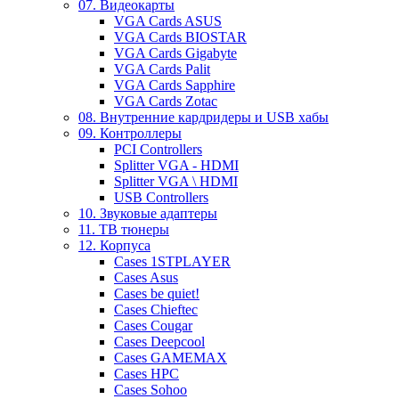
07. Видеокарты
VGA Cards ASUS
VGA Cards BIOSTAR
VGA Cards Gigabyte
VGA Cards Palit
VGA Cards Sapphire
VGA Cards Zotac
08. Внутренние кардридеры и USB хабы
09. Контроллеры
PCI Controllers
Splitter VGA - HDMI
Splitter VGA \ HDMI
USB Controllers
10. Звуковые адаптеры
11. ТВ тюнеры
12. Корпуса
Cases 1STPLAYER
Cases Asus
Cases be quiet!
Cases Chieftec
Cases Cougar
Cases Deepcool
Cases GAMEMAX
Cases HPC
Cases Sohoo