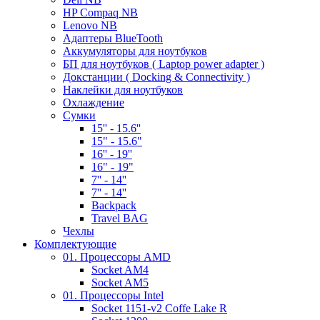
HP Compaq NB
Lenovo NB
Адаптеры BlueTooth
Аккумуляторы для ноутбуков
БП для ноутбуков ( Laptop power adapter )
Докстанции ( Docking & Connectivity )
Наклейки для ноутбуков
Охлаждение
Сумки
15'' - 15.6''
15" - 15.6"
16'' - 19''
16" - 19"
7'' - 14''
7'' - 14''
Backpack
Travel BAG
Чехлы
Комплектующие
01. Процессоры AMD
Socket AM4
Socket AM5
01. Процессоры Intel
Socket 1151-v2 Coffe Lake R