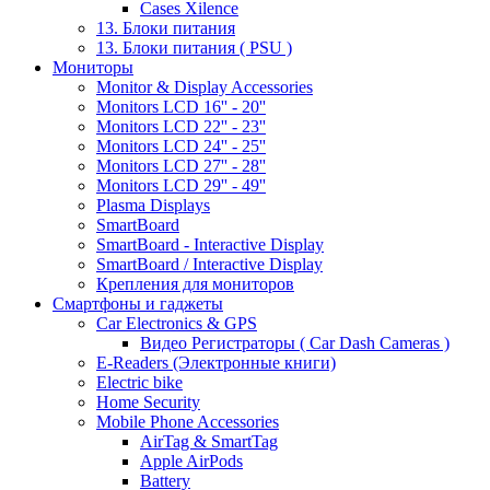
Cases Xilence
13. Блоки питания
13. Блоки питания ( PSU )
Мониторы
Monitor & Display Accessories
Monitors LCD 16'' - 20''
Monitors LCD 22'' - 23''
Monitors LCD 24'' - 25''
Monitors LCD 27'' - 28''
Monitors LCD 29'' - 49''
Plasma Displays
SmartBoard
SmartBoard - Interactive Display
SmartBoard / Interactive Display
Крепления для мониторов
Смартфоны и гаджеты
Car Electronics & GPS
Видео Регистраторы ( Car Dash Cameras )
E-Readers (Электронные книги)
Electric bike
Home Security
Mobile Phone Accessories
AirTag & SmartTag
Apple AirPods
Battery