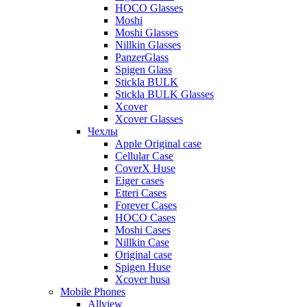
HOCO Glasses
Moshi
Moshi Glasses
Nillkin Glasses
PanzerGlass
Spigen Glass
Stickla BULK
Stickla BULK Glasses
Xcover
Xcover Glasses
Чехлы
Apple Original case
Cellular Case
CoverX Huse
Eiger cases
Etteri Cases
Forever Cases
HOCO Cases
Moshi Cases
Nillkin Case
Original case
Spigen Huse
Xcover husa
Mobile Phones
Allview