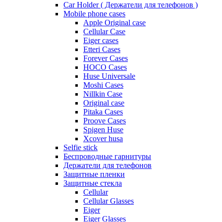
Car Holder ( Держатели для телефонов )
Mobile phone cases
Apple Original case
Cellular Case
Eiger cases
Etteri Cases
Forever Cases
HOCO Cases
Huse Universale
Moshi Cases
Nillkin Case
Original case
Pitaka Cases
Proove Cases
Spigen Huse
Xcover husa
Selfie stick
Беспроводные гарнитуры
Держатели для телефонов
Защитные пленки
Защитные стекла
Cellular
Cellular Glasses
Eiger
Eiger Glasses