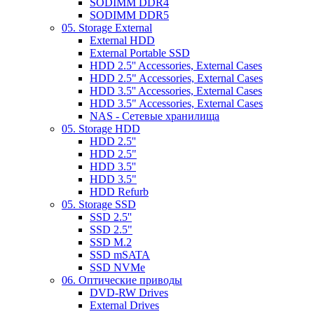
SODIMM DDR4
SODIMM DDR5
05. Storage External
External HDD
External Portable SSD
HDD 2.5'' Accessories, External Cases
HDD 2.5" Accessories, External Cases
HDD 3.5'' Accessories, External Cases
HDD 3.5" Accessories, External Cases
NAS - Сетевые хранилища
05. Storage HDD
HDD 2.5''
HDD 2.5"
HDD 3.5''
HDD 3.5"
HDD Refurb
05. Storage SSD
SSD 2.5''
SSD 2.5"
SSD M.2
SSD mSATA
SSD NVMe
06. Оптические приводы
DVD-RW Drives
External Drives