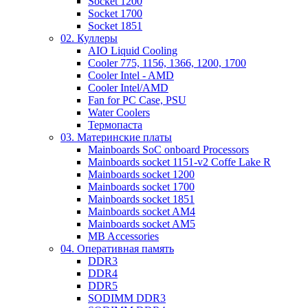
Socket 1200
Socket 1700
Socket 1851
02. Куллеры
AIO Liquid Cooling
Cooler 775, 1156, 1366, 1200, 1700
Cooler Intel - AMD
Cooler Intel/AMD
Fan for PC Case, PSU
Water Coolers
Термопаста
03. Материнские платы
Mainboards SoC onboard Processors
Mainboards socket 1151-v2 Coffe Lake R
Mainboards socket 1200
Mainboards socket 1700
Mainboards socket 1851
Mainboards socket AM4
Mainboards socket AM5
MB Accessories
04. Оперативная память
DDR3
DDR4
DDR5
SODIMM DDR3