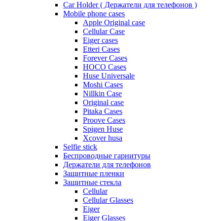
Car Holder ( Держатели для телефонов )
Mobile phone cases
Apple Original case
Cellular Case
Eiger cases
Etteri Cases
Forever Cases
HOCO Cases
Huse Universale
Moshi Cases
Nillkin Case
Original case
Pitaka Cases
Proove Cases
Spigen Huse
Xcover husa
Selfie stick
Беспроводные гарнитуры
Держатели для телефонов
Защитные пленки
Защитные стекла
Cellular
Cellular Glasses
Eiger
Eiger Glasses