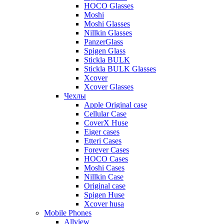
HOCO Glasses
Moshi
Moshi Glasses
Nillkin Glasses
PanzerGlass
Spigen Glass
Stickla BULK
Stickla BULK Glasses
Xcover
Xcover Glasses
Чехлы
Apple Original case
Cellular Case
CoverX Huse
Eiger cases
Etteri Cases
Forever Cases
HOCO Cases
Moshi Cases
Nillkin Case
Original case
Spigen Huse
Xcover husa
Mobile Phones
Allview