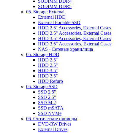
SODIMM DDR4
SODIMM DDR5
05. Storage External
External HDD
External Portable SSD
HDD 2.5'' Accessories, External Cases
HDD 2.5" Accessories, External Cases
HDD 3.5'' Accessories, External Cases
HDD 3.5" Accessories, External Cases
NAS - Сетевые хранилища
05. Storage HDD
HDD 2.5''
HDD 2.5"
HDD 3.5''
HDD 3.5"
HDD Refurb
05. Storage SSD
SSD 2.5''
SSD 2.5"
SSD M.2
SSD mSATA
SSD NVMe
06. Оптические приводы
DVD-RW Drives
External Drives