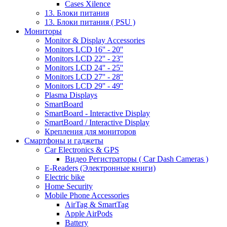
Cases Xilence
13. Блоки питания
13. Блоки питания ( PSU )
Мониторы
Monitor & Display Accessories
Monitors LCD 16'' - 20''
Monitors LCD 22'' - 23''
Monitors LCD 24'' - 25''
Monitors LCD 27'' - 28''
Monitors LCD 29'' - 49''
Plasma Displays
SmartBoard
SmartBoard - Interactive Display
SmartBoard / Interactive Display
Крепления для мониторов
Смартфоны и гаджеты
Car Electronics & GPS
Видео Регистраторы ( Car Dash Cameras )
E-Readers (Электронные книги)
Electric bike
Home Security
Mobile Phone Accessories
AirTag & SmartTag
Apple AirPods
Battery