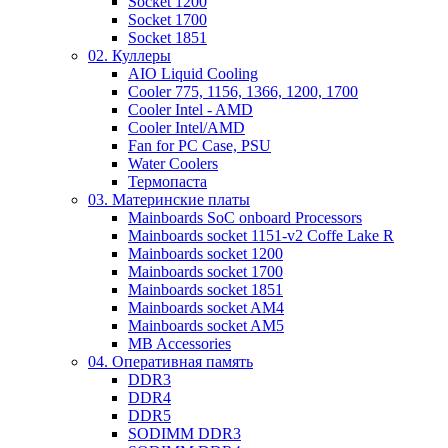
Socket 1200
Socket 1700
Socket 1851
02. Куллеры
AIO Liquid Cooling
Cooler 775, 1156, 1366, 1200, 1700
Cooler Intel - AMD
Cooler Intel/AMD
Fan for PC Case, PSU
Water Coolers
Термопаста
03. Материнские платы
Mainboards SoC onboard Processors
Mainboards socket 1151-v2 Coffe Lake R
Mainboards socket 1200
Mainboards socket 1700
Mainboards socket 1851
Mainboards socket AM4
Mainboards socket AM5
MB Accessories
04. Оперативная память
DDR3
DDR4
DDR5
SODIMM DDR3