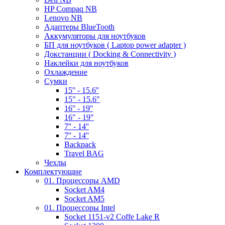
HP Compaq NB
Lenovo NB
Адаптеры BlueTooth
Аккумуляторы для ноутбуков
БП для ноутбуков ( Laptop power adapter )
Докстанции ( Docking & Connectivity )
Наклейки для ноутбуков
Охлаждение
Сумки
15'' - 15.6''
15" - 15.6"
16'' - 19''
16" - 19"
7'' - 14''
7'' - 14''
Backpack
Travel BAG
Чехлы
Комплектующие
01. Процессоры AMD
Socket AM4
Socket AM5
01. Процессоры Intel
Socket 1151-v2 Coffe Lake R