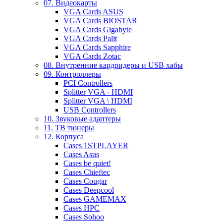
07. Видеокарты
VGA Cards ASUS
VGA Cards BIOSTAR
VGA Cards Gigabyte
VGA Cards Palit
VGA Cards Sapphire
VGA Cards Zotac
08. Внутренние кардридеры и USB хабы
09. Контроллеры
PCI Controllers
Splitter VGA - HDMI
Splitter VGA \ HDMI
USB Controllers
10. Звуковые адаптеры
11. ТВ тюнеры
12. Корпуса
Cases 1STPLAYER
Cases Asus
Cases be quiet!
Cases Chieftec
Cases Cougar
Cases Deepcool
Cases GAMEMAX
Cases HPC
Cases Sohoo