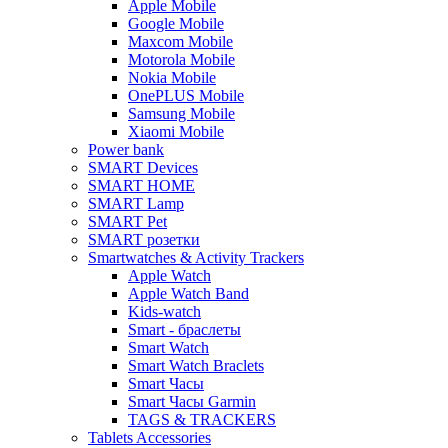
Apple Mobile
Google Mobile
Maxcom Mobile
Motorola Mobile
Nokia Mobile
OnePLUS Mobile
Samsung Mobile
Xiaomi Mobile
Power bank
SMART Devices
SMART HOME
SMART Lamp
SMART Pet
SMART розетки
Smartwatches & Activity Trackers
Apple Watch
Apple Watch Band
Kids-watch
Smart - браслеты
Smart Watch
Smart Watch Braclets
Smart Часы
Smart Часы Garmin
TAGS & TRACKERS
Tablets Accessories