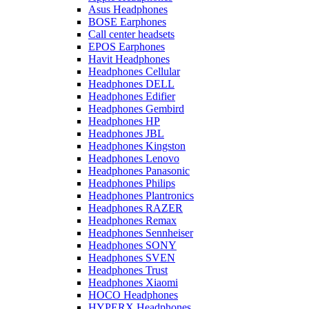
Asus Headphones
BOSE Earphones
Call center headsets
EPOS Earphones
Havit Headphones
Headphones Cellular
Headphones DELL
Headphones Edifier
Headphones Gembird
Headphones HP
Headphones JBL
Headphones Kingston
Headphones Lenovo
Headphones Panasonic
Headphones Philips
Headphones Plantronics
Headphones RAZER
Headphones Remax
Headphones Sennheiser
Headphones SONY
Headphones SVEN
Headphones Trust
Headphones Xiaomi
HOCO Headphones
HYPERX Headphones