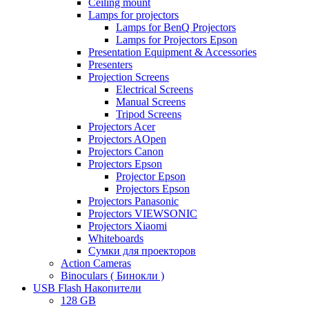
Ceiling mount
Lamps for projectors
Lamps for BenQ Projectors
Lamps for Projectors Epson
Presentation Equipment & Accessories
Presenters
Projection Screens
Electrical Screens
Manual Screens
Tripod Screens
Projectors Acer
Projectors AOpen
Projectors Canon
Projectors Epson
Projector Epson
Projectors Epson
Projectors Panasonic
Projectors VIEWSONIC
Projectors Xiaomi
Whiteboards
Сумки для проекторов
Action Cameras
Binoculars ( Бинокли )
USB Flash Накопители
128 GB