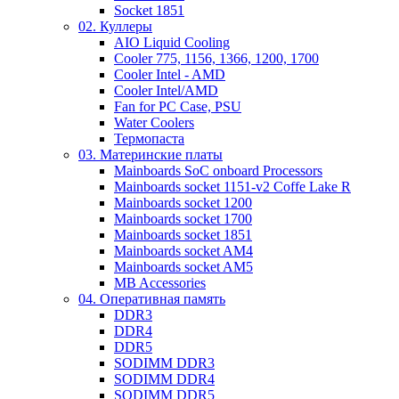
Socket 1851
02. Куллеры
AIO Liquid Cooling
Cooler 775, 1156, 1366, 1200, 1700
Cooler Intel - AMD
Cooler Intel/AMD
Fan for PC Case, PSU
Water Coolers
Термопаста
03. Материнские платы
Mainboards SoC onboard Processors
Mainboards socket 1151-v2 Coffe Lake R
Mainboards socket 1200
Mainboards socket 1700
Mainboards socket 1851
Mainboards socket AM4
Mainboards socket AM5
MB Accessories
04. Оперативная память
DDR3
DDR4
DDR5
SODIMM DDR3
SODIMM DDR4
SODIMM DDR5