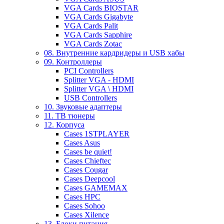
VGA Cards BIOSTAR
VGA Cards Gigabyte
VGA Cards Palit
VGA Cards Sapphire
VGA Cards Zotac
08. Внутренние кардридеры и USB хабы
09. Контроллеры
PCI Controllers
Splitter VGA - HDMI
Splitter VGA \ HDMI
USB Controllers
10. Звуковые адаптеры
11. ТВ тюнеры
12. Корпуса
Cases 1STPLAYER
Cases Asus
Cases be quiet!
Cases Chieftec
Cases Cougar
Cases Deepcool
Cases GAMEMAX
Cases HPC
Cases Sohoo
Cases Xilence
13. Блоки питания