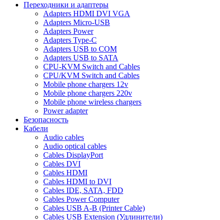
Переходники и адаптеры
Adapters HDMI DVI VGA
Adapters Micro-USB
Adapters Power
Adapters Type-C
Adapters USB to COM
Adapters USB to SATA
CPU-KVM Switch and Cables
CPU/KVM Switch and Cables
Mobile phone chargers 12v
Mobile phone chargers 220v
Mobile phone wireless chargers
Power adapter
Безопасность
Кабели
Audio cables
Audio optical cables
Cables DisplayPort
Cables DVI
Cables HDMI
Cables HDMI to DVI
Cables IDE, SATA, FDD
Cables Power Computer
Cables USB A-B (Printer Cable)
Cables USB Extension (Удлинители)