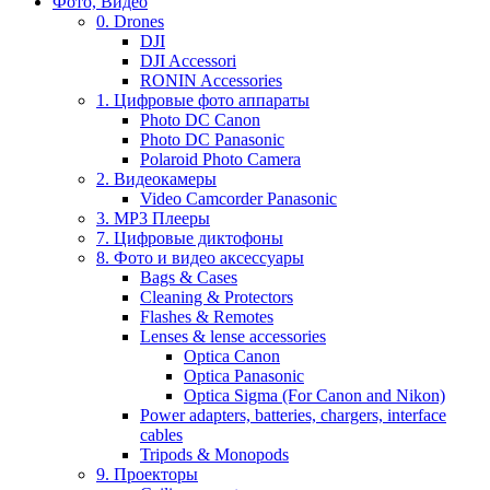
Фото, Видео
0. Drones
DJI
DJI Accessori
RONIN Accessories
1. Цифровые фото аппараты
Photo DC Canon
Photo DC Panasonic
Polaroid Photo Camera
2. Видеокамеры
Video Camcorder Panasonic
3. MP3 Плееры
7. Цифровые диктофоны
8. Фото и видео аксессуары
Bags & Cases
Cleaning & Protectors
Flashes & Remotes
Lenses & lense accessories
Optica Canon
Optica Panasonic
Optica Sigma (For Canon and Nikon)
Power adapters, batteries, chargers, interface
cables
Tripods & Monopods
9. Проекторы