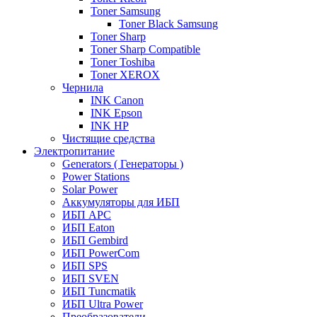
Toner Samsung
Toner Black Samsung
Toner Sharp
Toner Sharp Compatible
Toner Toshiba
Toner XEROX
Чернила
INK Canon
INK Epson
INK HP
Чистящие средства
Электропитание
Generators ( Генераторы )
Power Stations
Solar Power
Аккумуляторы для ИБП
ИБП APC
ИБП Eaton
ИБП Gembird
ИБП PowerCom
ИБП SPS
ИБП SVEN
ИБП Tuncmatik
ИБП Ultra Power
Преобразователи