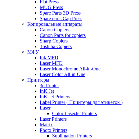
Flat Press
MUG Press
Spare Parts 3D Press
Spare parts Cap Press
Копировальные аппараты
Canon Copiers
Canon Parts for copiers
Sharp Copiers
Toshiba Copiers
МФУ
Ink MFD
Laser MFD
Laser Monochrome All-in-One
Laser Color All-in-One
Принтеры
3d Printer
InK Jet
InK Jet Printers
Label Printer ( Принтеры для этикеток )
Laser
Color LaserJet Printers
Laser Printers
Matrix
Photo Printers
Sublimation Printers