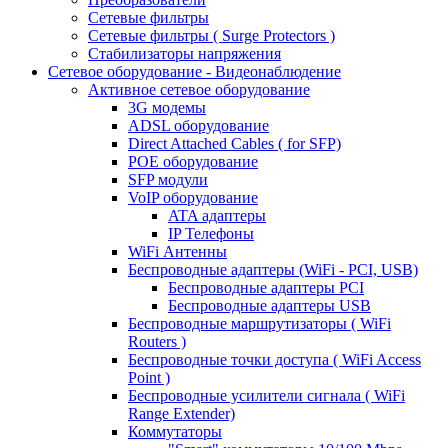
Сетевые фильтры
Сетевые фильтры ( Surge Protectors )
Стабилизаторы напряжения
Сетевое оборудование - Видеонаблюдение
Активное сетевое оборудование
3G модемы
ADSL оборудование
Direct Attached Cables ( for SFP)
POE оборудование
SFP модули
VoIP оборудование
ATA адаптеры
IP Телефоны
WiFi Антенны
Беспроводные адаптеры (WiFi - PCI, USB)
Беспроводные адаптеры PCI
Беспроводные адаптеры USB
Беспроводные маршрутизаторы ( WiFi
Routers )
Беспроводные точки доступа ( WiFi Access
Point )
Беспроводные усилители сигнала ( WiFi
Range Extender)
Коммутаторы