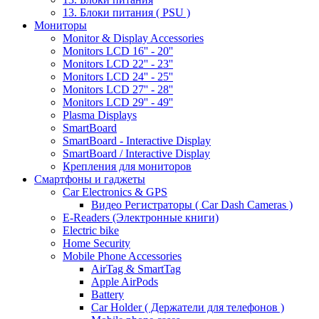
13. Блоки питания ( PSU )
Мониторы
Monitor & Display Accessories
Monitors LCD 16'' - 20''
Monitors LCD 22'' - 23''
Monitors LCD 24'' - 25''
Monitors LCD 27'' - 28''
Monitors LCD 29'' - 49''
Plasma Displays
SmartBoard
SmartBoard - Interactive Display
SmartBoard / Interactive Display
Крепления для мониторов
Смартфоны и гаджеты
Car Electronics & GPS
Видео Регистраторы ( Car Dash Cameras )
E-Readers (Электронные книги)
Electric bike
Home Security
Mobile Phone Accessories
AirTag & SmartTag
Apple AirPods
Battery
Car Holder ( Держатели для телефонов )