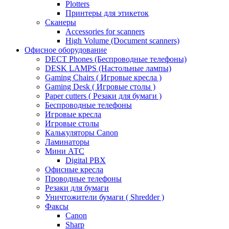
Plotters
Принтеры для этикеток
Сканеры
Accessories for scanners
High Volume (Document scanners)
Офисное оборудование
DECT Phones (Беспроводные телефоны)
DESK LAMPS (Настольные лампы)
Gaming Chairs ( Игровые кресла )
Gaming Desk ( Игровые столы )
Paper cutters ( Резаки для бумаги )
Беспроводные телефоны
Игровые кресла
Игровые столы
Калькуляторы Canon
Ламинаторы
Мини АТС
Digital PBX
Офисные кресла
Проводные телефоны
Резаки для бумаги
Уничтожители бумаги ( Shredder )
Факсы
Canon
Sharp