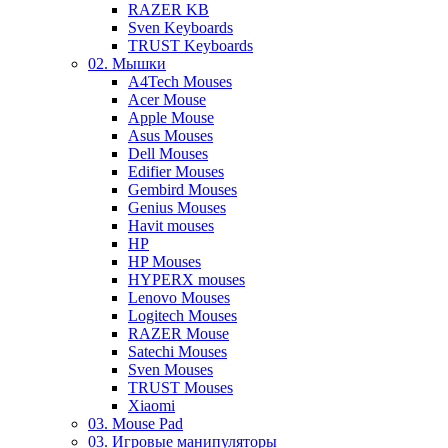
RAZER KB
Sven Keyboards
TRUST Keyboards
02. Мышки
A4Tech Mouses
Acer Mouse
Apple Mouse
Asus Mouses
Dell Mouses
Edifier Mouses
Gembird Mouses
Genius Mouses
Havit mouses
HP
HP Mouses
HYPERX mouses
Lenovo Mouses
Logitech Mouses
RAZER Mouse
Satechi Mouses
Sven Mouses
TRUST Mouses
Xiaomi
03. Mouse Pad
03. Игровые манипуляторы