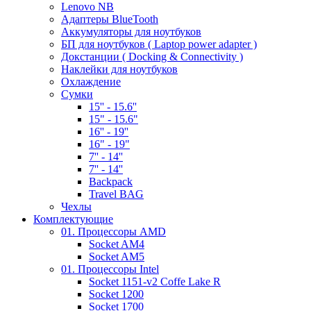
Lenovo NB
Адаптеры BlueTooth
Аккумуляторы для ноутбуков
БП для ноутбуков ( Laptop power adapter )
Докстанции ( Docking & Connectivity )
Наклейки для ноутбуков
Охлаждение
Сумки
15'' - 15.6''
15" - 15.6"
16'' - 19''
16" - 19"
7'' - 14''
7'' - 14''
Backpack
Travel BAG
Чехлы
Комплектующие
01. Процессоры AMD
Socket AM4
Socket AM5
01. Процессоры Intel
Socket 1151-v2 Coffe Lake R
Socket 1200
Socket 1700