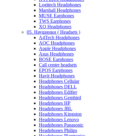
Logitech Headphones
Marshall Headphones
MUSE Earphones
TWS Earphones
XO Headphones
05. Наушники ( Headsets )
A4Tech Headphones
AOC Headphones
Apple Headphones
Asus Headphones
BOSE Earphones
Call center headsets
EPOS Earphones
Havit Headphones
Headphones Cellular
Headphones DELL
Headphones Edifier
Headphones Gembird
Headphones HP
Headphones JBL
Headphones Kingston
Headphones Lenovo
Headphones Panasonic
Headphones Philips
Headphones Plantronics