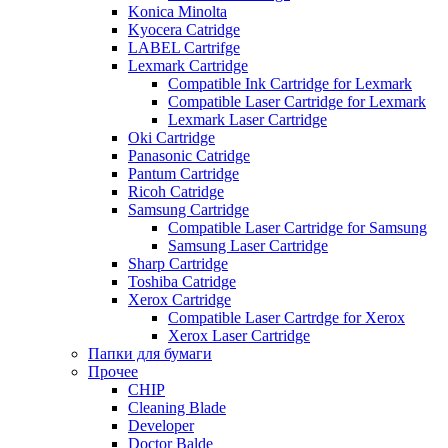
Konica Minolta
Kyocera Catridge
LABEL Cartrifge
Lexmark Cartridge
Compatible Ink Cartridge for Lexmark
Compatible Laser Cartridge for Lexmark
Lexmark Laser Cartridge
Oki Cartridge
Panasonic Catridge
Pantum Cartridge
Ricoh Catridge
Samsung Cartridge
Compatible Laser Cartridge for Samsung
Samsung Laser Cartridge
Sharp Cartridge
Toshiba Catridge
Xerox Cartridge
Compatible Laser Cartrdge for Xerox
Xerox Laser Cartridge
Папки для бумаги
Прочее
CHIP
Cleaning Blade
Developer
Doctor Balde