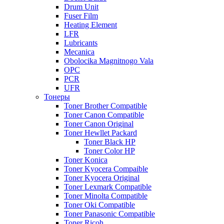
Drum Unit
Fuser Film
Heating Element
LFR
Lubricants
Mecanica
Obolocika Magnitnogo Vala
OPC
PCR
UFR
Тонеры
Toner Brother Compatible
Toner Canon Compatible
Toner Canon Original
Toner Hewllet Packard
Toner Black HP
Toner Color HP
Toner Konica
Toner Kyocera Compaible
Toner Kyocera Original
Toner Lexmark Compatible
Toner Minolta Compatible
Toner Oki Compatible
Toner Panasonic Compatible
Toner Ricoh