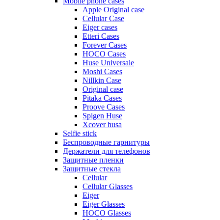
Mobile phone cases
Apple Original case
Cellular Case
Eiger cases
Etteri Cases
Forever Cases
HOCO Cases
Huse Universale
Moshi Cases
Nillkin Case
Original case
Pitaka Cases
Proove Cases
Spigen Huse
Xcover husa
Selfie stick
Беспроводные гарнитуры
Держатели для телефонов
Защитные пленки
Защитные стекла
Cellular
Cellular Glasses
Eiger
Eiger Glasses
HOCO Glasses