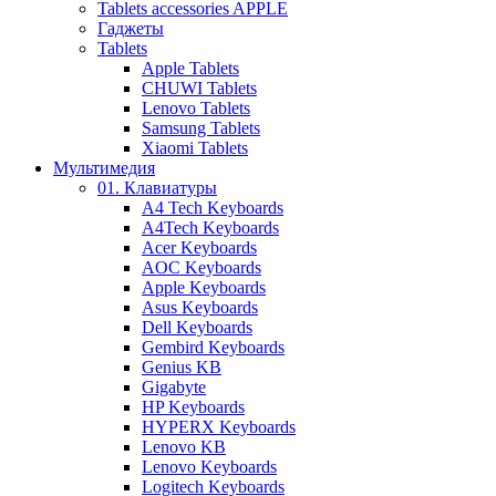
Tablets accessories APPLE
Гаджеты
Tablets
Apple Tablets
CHUWI Tablets
Lenovo Tablets
Samsung Tablets
Xiaomi Tablets
Мультимедия
01. Клавиатуры
A4 Tech Keyboards
A4Tech Keyboards
Acer Keyboards
AOC Keyboards
Apple Keyboards
Asus Keyboards
Dell Keyboards
Gembird Keyboards
Genius KB
Gigabyte
HP Keyboards
HYPERX Keyboards
Lenovo KB
Lenovo Keyboards
Logitech Keyboards