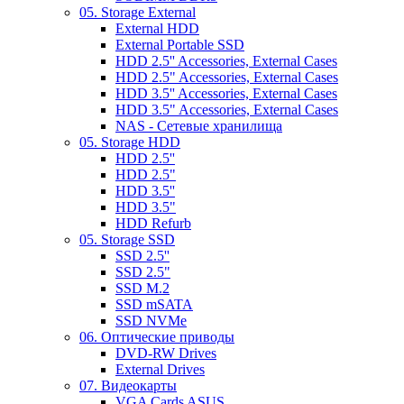
05. Storage External
External HDD
External Portable SSD
HDD 2.5'' Accessories, External Cases
HDD 2.5" Accessories, External Cases
HDD 3.5'' Accessories, External Cases
HDD 3.5" Accessories, External Cases
NAS - Сетевые хранилища
05. Storage HDD
HDD 2.5''
HDD 2.5"
HDD 3.5''
HDD 3.5"
HDD Refurb
05. Storage SSD
SSD 2.5''
SSD 2.5"
SSD M.2
SSD mSATA
SSD NVMe
06. Оптические приводы
DVD-RW Drives
External Drives
07. Видеокарты
VGA Cards ASUS