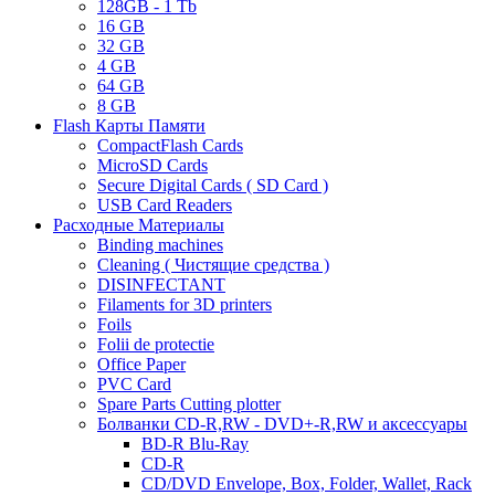
128GB - 1 Tb
16 GB
32 GB
4 GB
64 GB
8 GB
Flash Карты Памяти
CompactFlash Cards
MicroSD Cards
Secure Digital Cards ( SD Card )
USB Card Readers
Расходные Материалы
Binding machines
Cleaning ( Чистящие средства )
DISINFECTANT
Filaments for 3D printers
Foils
Folii de protectie
Office Paper
PVC Card
Spare Parts Cutting plotter
Болванки CD-R,RW - DVD+-R,RW и аксессуары
BD-R Blu-Ray
CD-R
CD/DVD Envelope, Box, Folder, Wallet, Rack