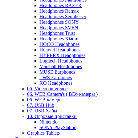
Headphones RAZER
Headphones Remax
Headphones Sennheiser
Headphones SONY
Headphones SVEN
Headphones Trust
Headphones Xiaomi
HOCO Headphones
Huawei Headphones
HYPERX Headphones
Logitech Headphones
Marshall Headphones
MUSE Earphones
TWS Earphones
XO Headphones
06. Videoconference
06. WEB Camera's ( ВЕб-камеры )
06. WEB камеры
07. USB Hub
07. USB Хабы
10. Игровые приставки
Nintendo
SONY PlayStation
Graphics Tablets