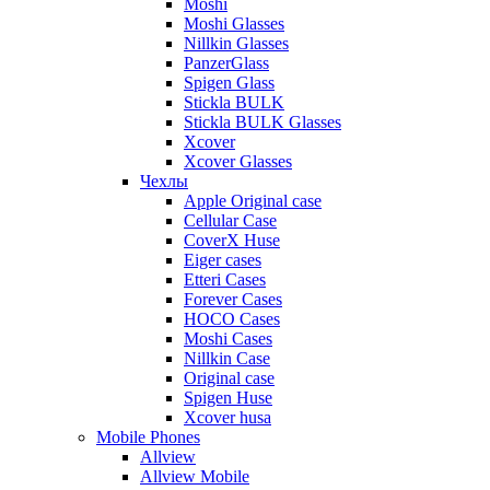
Moshi
Moshi Glasses
Nillkin Glasses
PanzerGlass
Spigen Glass
Stickla BULK
Stickla BULK Glasses
Xcover
Xcover Glasses
Чехлы
Apple Original case
Cellular Case
CoverX Huse
Eiger cases
Etteri Cases
Forever Cases
HOCO Cases
Moshi Cases
Nillkin Case
Original case
Spigen Huse
Xcover husa
Mobile Phones
Allview
Allview Mobile