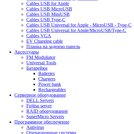
Cables USB for Apple
Cables USB MicroUSB
Cables USB MiniUSB
Cables USB Type-C
Cables USB Universal for Apple - MicroUSB - Type-C
Cables USB Universal for Apple/MicroUSB/Type-C
Cables VGA
EV Charging cable
Планка на заднюю панель
Аксессуары
FM Moduliator
Universal Tools
Батарейки
Batteries
Chargers
Power bank
Rechargeables
Серверное оборудование
DELL Servers
Fujitsu server
RAID оборудование
SuperMicro Servers
Программное обеспечение
Antivirus
Операционные системы