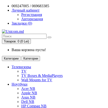
069247005 / 069683385
Личный кабинет
Регистрация
Авторизация
Закладки (0)
Товаров: 0 (0 Lei)
Ваша корзина пуста!
Категории
Категории
Телевизоры
TV
TV Boxes & MediaPlayers
Wall Mounts for TV
Ноутбуки
Acer NB
Apple NB
Asus NB
Dell NB
HP Compaq NB