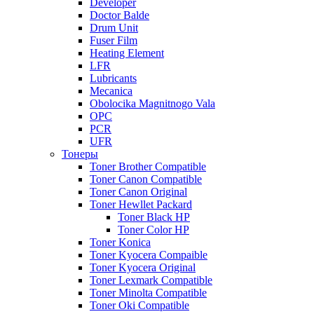
Developer
Doctor Balde
Drum Unit
Fuser Film
Heating Element
LFR
Lubricants
Mecanica
Obolocika Magnitnogo Vala
OPC
PCR
UFR
Тонеры
Toner Brother Compatible
Toner Canon Compatible
Toner Canon Original
Toner Hewllet Packard
Toner Black HP
Toner Color HP
Toner Konica
Toner Kyocera Compaible
Toner Kyocera Original
Toner Lexmark Compatible
Toner Minolta Compatible
Toner Oki Compatible