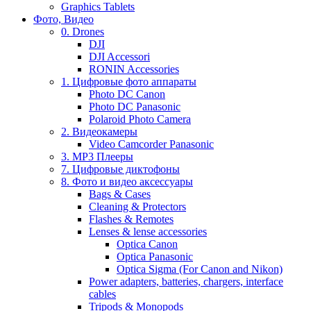
Graphics Tablets
Фото, Видео
0. Drones
DJI
DJI Accessori
RONIN Accessories
1. Цифровые фото аппараты
Photo DC Canon
Photo DC Panasonic
Polaroid Photo Camera
2. Видеокамеры
Video Camcorder Panasonic
3. MP3 Плееры
7. Цифровые диктофоны
8. Фото и видео аксессуары
Bags & Cases
Cleaning & Protectors
Flashes & Remotes
Lenses & lense accessories
Optica Canon
Optica Panasonic
Optica Sigma (For Canon and Nikon)
Power adapters, batteries, chargers, interface
cables
Tripods & Monopods