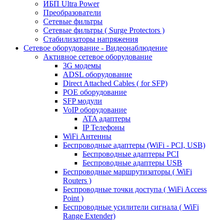
ИБП Ultra Power
Преобразователи
Сетевые фильтры
Сетевые фильтры ( Surge Protectors )
Стабилизаторы напряжения
Сетевое оборудование - Видеонаблюдение
Активное сетевое оборудование
3G модемы
ADSL оборудование
Direct Attached Cables ( for SFP)
POE оборудование
SFP модули
VoIP оборудование
ATA адаптеры
IP Телефоны
WiFi Антенны
Беспроводные адаптеры (WiFi - PCI, USB)
Беспроводные адаптеры PCI
Беспроводные адаптеры USB
Беспроводные маршрутизаторы ( WiFi
Routers )
Беспроводные точки доступа ( WiFi Access
Point )
Беспроводные усилители сигнала ( WiFi
Range Extender)