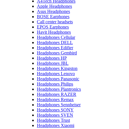
A4Tech Headphones
Apple Headphones
Asus Headphones
BOSE Earphones
Call center headsets
EPOS Earphones
Havit Headphones
Headphones Cellular
Headphones DELL
Headphones Edifier
Headphones Gembird
Headphones HP
Headphones JBL
Headphones Kingston
Headphones Lenovo
Headphones Panasonic
Headphones Philips
Headphones Plantronics
Headphones RAZER
Headphones Remax
Headphones Sennheiser
Headphones SONY
Headphones SVEN
Headphones Trust
Headphones Xiaomi