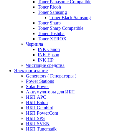
Toner Panasonic Compatible
Toner Ricoh
Toner Samsung
Toner Black Samsung
Toner Sharp
Toner Sharp Compatible
Toner Toshiba
Toner XEROX
Чернила
INK Canon
INK Epson
INK HP
Чистящие средства
Электропитание
Generators ( Генераторы )
Power Stations
Solar Power
Аккумуляторы для ИБП
ИБП APC
ИБП Eaton
ИБП Gembird
ИБП PowerCom
ИБП SPS
ИБП SVEN
ИБП Tuncmatik