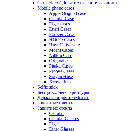
Car Holder ( Держатели для телефонов )
Mobile phone cases
Apple Original case
Cellular Case
Eiger cases
Etteri Cases
Forever Cases
HOCO Cases
Huse Universale
Moshi Cases
Nillkin Case
Original case
Pitaka Cases
Proove Cases
Spigen Huse
Xcover husa
Selfie stick
Беспроводные гарнитуры
Держатели для телефонов
Защитные пленки
Защитные стекла
Cellular
Cellular Glasses
Eiger
Eiger Glasses