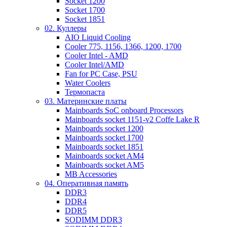
Socket 1200
Socket 1700
Socket 1851
02. Куллеры
AIO Liquid Cooling
Cooler 775, 1156, 1366, 1200, 1700
Cooler Intel - AMD
Cooler Intel/AMD
Fan for PC Case, PSU
Water Coolers
Термопаста
03. Материнские платы
Mainboards SoC onboard Processors
Mainboards socket 1151-v2 Coffe Lake R
Mainboards socket 1200
Mainboards socket 1700
Mainboards socket 1851
Mainboards socket AM4
Mainboards socket AM5
MB Accessories
04. Оперативная память
DDR3
DDR4
DDR5
SODIMM DDR3