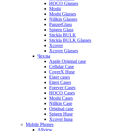
HOCO Glasses
Moshi
Moshi Glasses
Nillkin Glasses
PanzerGlass
Spigen Glass
Stickla BULK
Stickla BULK Glasses
Xcover
Xcover Glasses
Чехлы
Apple Original case
Cellular Case
CoverX Huse
Eiger cases
Etteri Cases
Forever Cases
HOCO Cases
Moshi Cases
Nillkin Case
Original case
Spigen Huse
Xcover husa
Mobile Phones
Allview