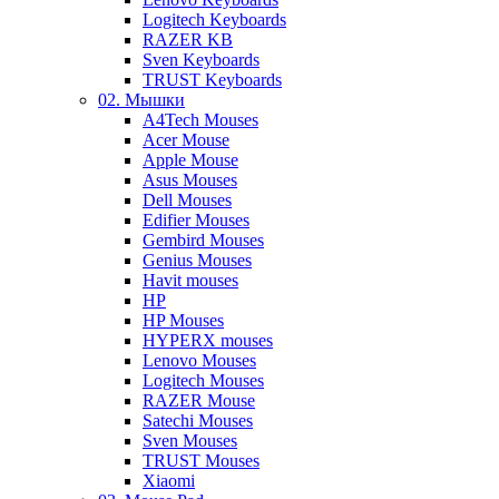
Logitech Keyboards
RAZER KB
Sven Keyboards
TRUST Keyboards
02. Мышки
A4Tech Mouses
Acer Mouse
Apple Mouse
Asus Mouses
Dell Mouses
Edifier Mouses
Gembird Mouses
Genius Mouses
Havit mouses
HP
HP Mouses
HYPERX mouses
Lenovo Mouses
Logitech Mouses
RAZER Mouse
Satechi Mouses
Sven Mouses
TRUST Mouses
Xiaomi