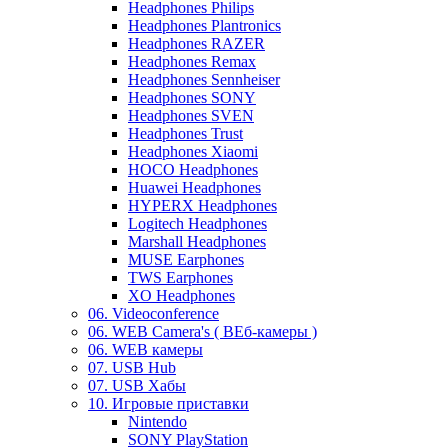
Headphones Philips
Headphones Plantronics
Headphones RAZER
Headphones Remax
Headphones Sennheiser
Headphones SONY
Headphones SVEN
Headphones Trust
Headphones Xiaomi
HOCO Headphones
Huawei Headphones
HYPERX Headphones
Logitech Headphones
Marshall Headphones
MUSE Earphones
TWS Earphones
XO Headphones
06. Videoconference
06. WEB Camera's ( ВЕб-камеры )
06. WEB камеры
07. USB Hub
07. USB Хабы
10. Игровые приставки
Nintendo
SONY PlayStation