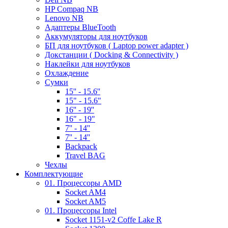
HP Compaq NB
Lenovo NB
Адаптеры BlueTooth
Аккумуляторы для ноутбуков
БП для ноутбуков ( Laptop power adapter )
Докстанции ( Docking & Connectivity )
Наклейки для ноутбуков
Охлаждение
Сумки
15'' - 15.6''
15" - 15.6"
16'' - 19''
16" - 19"
7'' - 14''
7'' - 14''
Backpack
Travel BAG
Чехлы
Комплектующие
01. Процессоры AMD
Socket AM4
Socket AM5
01. Процессоры Intel
Socket 1151-v2 Coffe Lake R