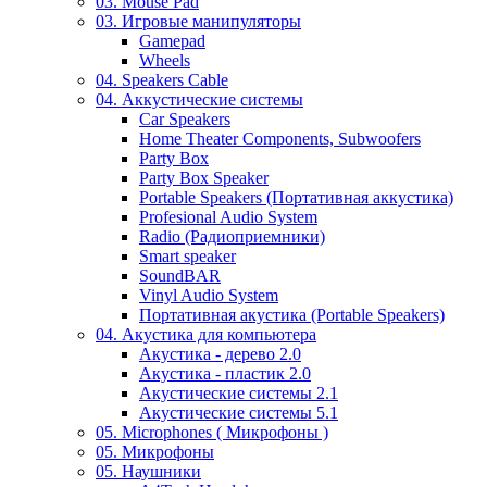
03. Mouse Pad
03. Игровые манипуляторы
Gamepad
Wheels
04. Speakers Cable
04. Аккустические системы
Car Speakers
Home Theater Components, Subwoofers
Party Box
Party Box Speaker
Portable Speakers (Портативная аккустика)
Profesional Audio System
Radio (Радиоприемники)
Smart speaker
SoundBAR
Vinyl Audio System
Портативная акустика (Portable Speakers)
04. Акустика для компьютера
Акустика - дерево 2.0
Акустика - пластик 2.0
Акустические системы 2.1
Акустические системы 5.1
05. Microphones ( Микрофоны )
05. Микрофоны
05. Наушники