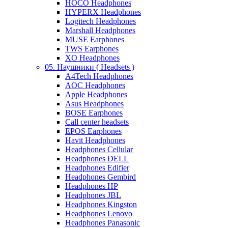
HOCO Headphones
HYPERX Headphones
Logitech Headphones
Marshall Headphones
MUSE Earphones
TWS Earphones
XO Headphones
05. Наушники ( Headsets )
A4Tech Headphones
AOC Headphones
Apple Headphones
Asus Headphones
BOSE Earphones
Call center headsets
EPOS Earphones
Havit Headphones
Headphones Cellular
Headphones DELL
Headphones Edifier
Headphones Gembird
Headphones HP
Headphones JBL
Headphones Kingston
Headphones Lenovo
Headphones Panasonic