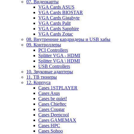
07. Видеокарты
VGA Cards ASUS
VGA Cards BIOSTAR
VGA Cards Gigabyte
VGA Cards Palit
VGA Cards Sapphire
VGA Cards Zotac
08. Внутренние кардридеры и USB хабы
09. Контроллеры
PCI Controllers
Splitter VGA - HDMI
Splitter VGA \ HDMI
USB Controllers
10. Звуковые адаптеры
11. ТВ тюнеры
12. Корпуса
Cases 1STPLAYER
Cases Asus
Cases be quiet!
Cases Chieftec
Cases Cougar
Cases Deepcool
Cases GAMEMAX
Cases HPC
Cases Sohoo