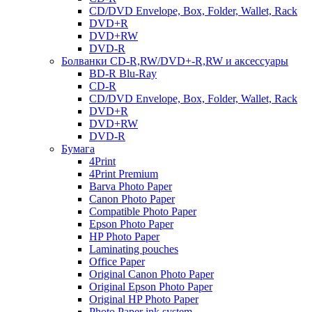
CD/DVD Envelope, Box, Folder, Wallet, Rack
DVD+R
DVD+RW
DVD-R
Болванки CD-R,RW/DVD+-R,RW и аксессуары
BD-R Blu-Ray
CD-R
CD/DVD Envelope, Box, Folder, Wallet, Rack
DVD+R
DVD+RW
DVD-R
Бумага
4Print
4Print Premium
Barva Photo Paper
Canon Photo Paper
Compatible Photo Paper
Epson Photo Paper
HP Photo Paper
Laminating pouches
Office Paper
Original Canon Photo Paper
Original Epson Photo Paper
Original HP Photo Paper
Photo Paper ink system