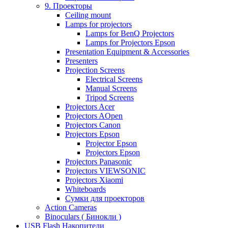
9. Проекторы
Ceiling mount
Lamps for projectors
Lamps for BenQ Projectors
Lamps for Projectors Epson
Presentation Equipment & Accessories
Presenters
Projection Screens
Electrical Screens
Manual Screens
Tripod Screens
Projectors Acer
Projectors AOpen
Projectors Canon
Projectors Epson
Projector Epson
Projectors Epson
Projectors Panasonic
Projectors VIEWSONIC
Projectors Xiaomi
Whiteboards
Сумки для проекторов
Action Cameras
Binoculars ( Бинокли )
USB Flash Накопители