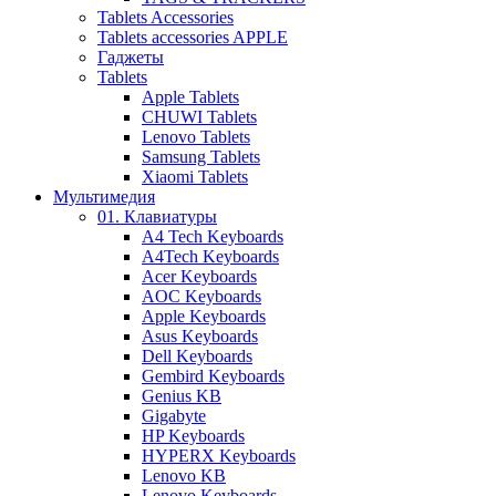
Tablets Accessories
Tablets accessories APPLE
Гаджеты
Tablets
Apple Tablets
CHUWI Tablets
Lenovo Tablets
Samsung Tablets
Xiaomi Tablets
Мультимедия
01. Клавиатуры
A4 Tech Keyboards
A4Tech Keyboards
Acer Keyboards
AOC Keyboards
Apple Keyboards
Asus Keyboards
Dell Keyboards
Gembird Keyboards
Genius KB
Gigabyte
HP Keyboards
HYPERX Keyboards
Lenovo KB
Lenovo Keyboards