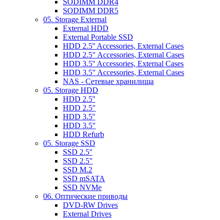
SODIMM DDR4
SODIMM DDR5
05. Storage External
External HDD
External Portable SSD
HDD 2.5'' Accessories, External Cases
HDD 2.5" Accessories, External Cases
HDD 3.5'' Accessories, External Cases
HDD 3.5" Accessories, External Cases
NAS - Сетевые хранилища
05. Storage HDD
HDD 2.5''
HDD 2.5"
HDD 3.5''
HDD 3.5"
HDD Refurb
05. Storage SSD
SSD 2.5''
SSD 2.5"
SSD M.2
SSD mSATA
SSD NVMe
06. Оптические приводы
DVD-RW Drives
External Drives