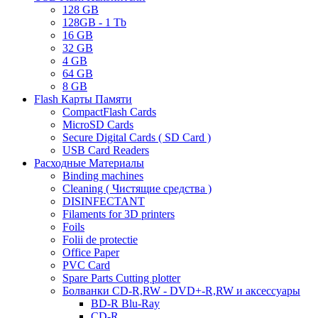
128 GB
128GB - 1 Tb
16 GB
32 GB
4 GB
64 GB
8 GB
Flash Карты Памяти
CompactFlash Cards
MicroSD Cards
Secure Digital Cards ( SD Card )
USB Card Readers
Расходные Материалы
Binding machines
Cleaning ( Чистящие средства )
DISINFECTANT
Filaments for 3D printers
Foils
Folii de protectie
Office Paper
PVC Card
Spare Parts Cutting plotter
Болванки CD-R,RW - DVD+-R,RW и аксессуары
BD-R Blu-Ray
CD-R