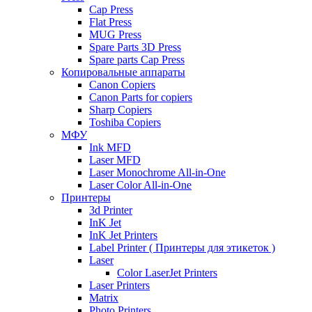
Cap Press
Flat Press
MUG Press
Spare Parts 3D Press
Spare parts Cap Press
Копировальные аппараты
Canon Copiers
Canon Parts for copiers
Sharp Copiers
Toshiba Copiers
МФУ
Ink MFD
Laser MFD
Laser Monochrome All-in-One
Laser Color All-in-One
Принтеры
3d Printer
InK Jet
InK Jet Printers
Label Printer ( Принтеры для этикеток )
Laser
Color LaserJet Printers
Laser Printers
Matrix
Photo Printers