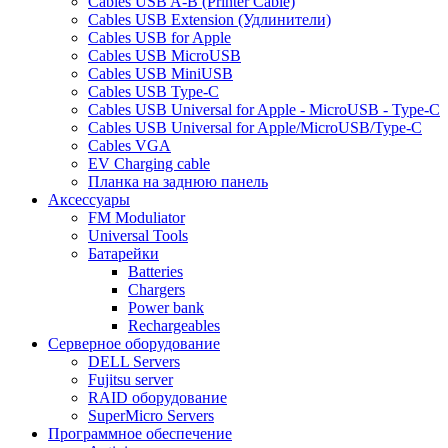
Cables USB A-B (Printer Cable)
Cables USB Extension (Удлинители)
Cables USB for Apple
Cables USB MicroUSB
Cables USB MiniUSB
Cables USB Type-C
Cables USB Universal for Apple - MicroUSB - Type-C
Cables USB Universal for Apple/MicroUSB/Type-C
Cables VGA
EV Charging cable
Планка на заднюю панель
Аксессуары
FM Moduliator
Universal Tools
Батарейки
Batteries
Chargers
Power bank
Rechargeables
Серверное оборудование
DELL Servers
Fujitsu server
RAID оборудование
SuperMicro Servers
Программное обеспечение