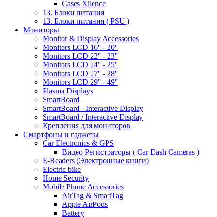
Cases Xilence
13. Блоки питания
13. Блоки питания ( PSU )
Мониторы
Monitor & Display Accessories
Monitors LCD 16'' - 20''
Monitors LCD 22'' - 23''
Monitors LCD 24'' - 25''
Monitors LCD 27'' - 28''
Monitors LCD 29'' - 49''
Plasma Displays
SmartBoard
SmartBoard - Interactive Display
SmartBoard / Interactive Display
Крепления для мониторов
Смартфоны и гаджеты
Car Electronics & GPS
Видео Регистраторы ( Car Dash Cameras )
E-Readers (Электронные книги)
Electric bike
Home Security
Mobile Phone Accessories
AirTag & SmartTag
Apple AirPods
Battery