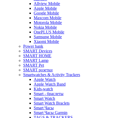
Allview Mobile
Apple Mobile
Google Mobile
Maxcom Mobile
Motorola Mobile
Nokia Mobile
OnePLUS Mobile
Samsung Mobile
Xiaomi Mobile
Power bank
SMART Devices
SMART HOME
SMART Lamp
SMART Pet
SMART розетки
Smartwatches & Activity Trackers
Apple Watch
Apple Watch Band
Kids-watch
Smart - браслеты
Smart Watch
Smart Watch Braclets
Smart Часы
Smart Часы Garmin
TAGS & TRACKERS