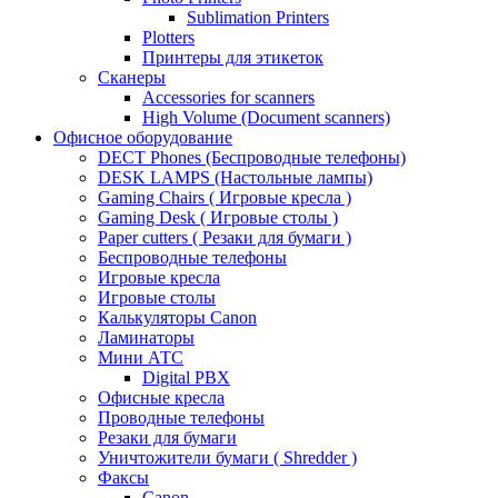
Sublimation Printers
Plotters
Принтеры для этикеток
Сканеры
Accessories for scanners
High Volume (Document scanners)
Офисное оборудование
DECT Phones (Беспроводные телефоны)
DESK LAMPS (Настольные лампы)
Gaming Chairs ( Игровые кресла )
Gaming Desk ( Игровые столы )
Paper cutters ( Резаки для бумаги )
Беспроводные телефоны
Игровые кресла
Игровые столы
Калькуляторы Canon
Ламинаторы
Мини АТС
Digital PBX
Офисные кресла
Проводные телефоны
Резаки для бумаги
Уничтожители бумаги ( Shredder )
Факсы
Canon