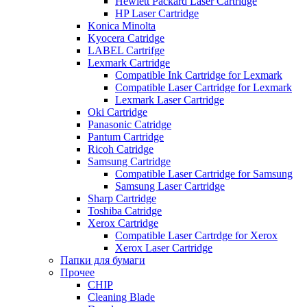
Hewlett Packard Laser Cartridge
HP Laser Cartridge
Konica Minolta
Kyocera Catridge
LABEL Cartrifge
Lexmark Cartridge
Compatible Ink Cartridge for Lexmark
Compatible Laser Cartridge for Lexmark
Lexmark Laser Cartridge
Oki Cartridge
Panasonic Catridge
Pantum Cartridge
Ricoh Catridge
Samsung Cartridge
Compatible Laser Cartridge for Samsung
Samsung Laser Cartridge
Sharp Cartridge
Toshiba Catridge
Xerox Cartridge
Compatible Laser Cartrdge for Xerox
Xerox Laser Cartridge
Папки для бумаги
Прочее
CHIP
Cleaning Blade