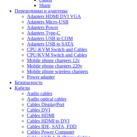
Sharp
Переходники и адаптеры
Adapters HDMI DVI VGA
Adapters Micro-USB
Adapters Power
Adapters Type-C
Adapters USB to COM
Adapters USB to SATA
CPU-KVM Switch and Cables
CPU/KVM Switch and Cables
Mobile phone chargers 12v
Mobile phone chargers 220v
Mobile phone wireless chargers
Power adapter
Безопасность
Кабели
Audio cables
Audio optical cables
Cables DisplayPort
Cables DVI
Cables HDMI
Cables HDMI to DVI
Cables IDE, SATA, FDD
Cables Power Computer