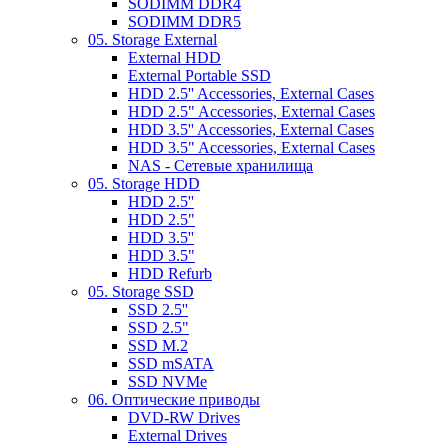
SODIMM DDR4
SODIMM DDR5
05. Storage External
External HDD
External Portable SSD
HDD 2.5'' Accessories, External Cases
HDD 2.5" Accessories, External Cases
HDD 3.5'' Accessories, External Cases
HDD 3.5" Accessories, External Cases
NAS - Сетевые хранилища
05. Storage HDD
HDD 2.5''
HDD 2.5"
HDD 3.5''
HDD 3.5"
HDD Refurb
05. Storage SSD
SSD 2.5''
SSD 2.5"
SSD M.2
SSD mSATA
SSD NVMe
06. Оптические приводы
DVD-RW Drives
External Drives