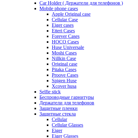
Car Holder ( Держатели для телефонов )
Mobile phone cases
Apple Original case
Cellular Case
Eiger cases
Etteri Cases
Forever Cases
HOCO Cases
Huse Universale
Moshi Cases
Nillkin Case
Original case
Pitaka Cases
Proove Cases
Spigen Huse
Xcover husa
Selfie stick
Беспроводные гарнитуры
Держатели для телефонов
Защитные пленки
Защитные стекла
Cellular
Cellular Glasses
Eiger
Eiger Glasses