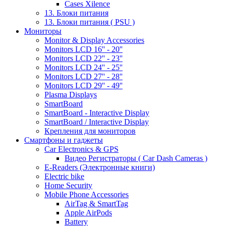
Cases Xilence
13. Блоки питания
13. Блоки питания ( PSU )
Мониторы
Monitor & Display Accessories
Monitors LCD 16'' - 20''
Monitors LCD 22'' - 23''
Monitors LCD 24'' - 25''
Monitors LCD 27'' - 28''
Monitors LCD 29'' - 49''
Plasma Displays
SmartBoard
SmartBoard - Interactive Display
SmartBoard / Interactive Display
Крепления для мониторов
Смартфоны и гаджеты
Car Electronics & GPS
Видео Регистраторы ( Car Dash Cameras )
E-Readers (Электронные книги)
Electric bike
Home Security
Mobile Phone Accessories
AirTag & SmartTag
Apple AirPods
Battery