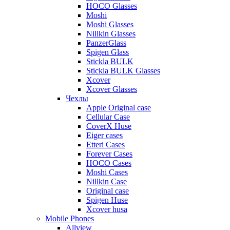
HOCO Glasses
Moshi
Moshi Glasses
Nillkin Glasses
PanzerGlass
Spigen Glass
Stickla BULK
Stickla BULK Glasses
Xcover
Xcover Glasses
Чехлы
Apple Original case
Cellular Case
CoverX Huse
Eiger cases
Etteri Cases
Forever Cases
HOCO Cases
Moshi Cases
Nillkin Case
Original case
Spigen Huse
Xcover husa
Mobile Phones
Allview