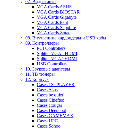
07. Видеокарты
VGA Cards ASUS
VGA Cards BIOSTAR
VGA Cards Gigabyte
VGA Cards Palit
VGA Cards Sapphire
VGA Cards Zotac
08. Внутренние кардридеры и USB хабы
09. Контроллеры
PCI Controllers
Splitter VGA - HDMI
Splitter VGA \ HDMI
USB Controllers
10. Звуковые адаптеры
11. ТВ тюнеры
12. Корпуса
Cases 1STPLAYER
Cases Asus
Cases be quiet!
Cases Chieftec
Cases Cougar
Cases Deepcool
Cases GAMEMAX
Cases HPC
Cases Sohoo