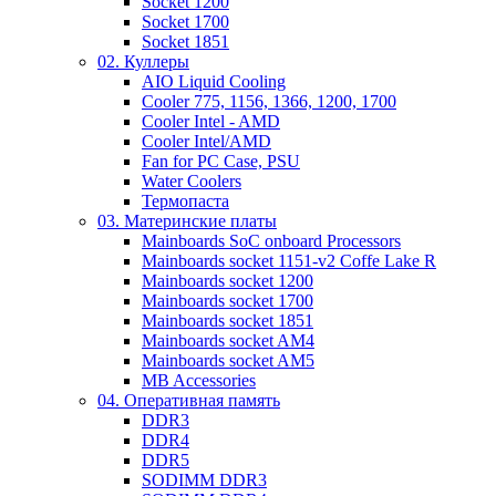
Socket 1200
Socket 1700
Socket 1851
02. Куллеры
AIO Liquid Cooling
Cooler 775, 1156, 1366, 1200, 1700
Cooler Intel - AMD
Cooler Intel/AMD
Fan for PC Case, PSU
Water Coolers
Термопаста
03. Материнские платы
Mainboards SoC onboard Processors
Mainboards socket 1151-v2 Coffe Lake R
Mainboards socket 1200
Mainboards socket 1700
Mainboards socket 1851
Mainboards socket AM4
Mainboards socket AM5
MB Accessories
04. Оперативная память
DDR3
DDR4
DDR5
SODIMM DDR3