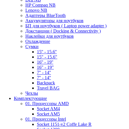
HP Compaq NB
Lenovo NB
Адаптеры BlueTooth
Аккумуляторы для ноутбуков
БП для ноутбуков ( Laptop power adapter )
Докстанции ( Docking & Connectivity )
Наклейки для ноутбуков
Охлаждение
Сумки
15'' - 15.6''
15" - 15.6"
16'' - 19''
16" - 19"
7'' - 14''
7'' - 14''
Backpack
Travel BAG
Чехлы
Комплектующие
01. Процессоры AMD
Socket AM4
Socket AM5
01. Процессоры Intel
Socket 1151-v2 Coffe Lake R