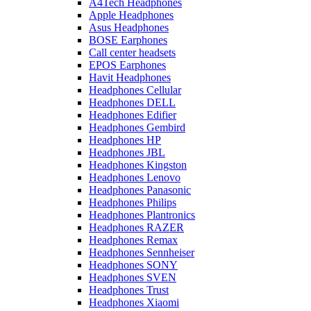
A4Tech Headphones
Apple Headphones
Asus Headphones
BOSE Earphones
Call center headsets
EPOS Earphones
Havit Headphones
Headphones Cellular
Headphones DELL
Headphones Edifier
Headphones Gembird
Headphones HP
Headphones JBL
Headphones Kingston
Headphones Lenovo
Headphones Panasonic
Headphones Philips
Headphones Plantronics
Headphones RAZER
Headphones Remax
Headphones Sennheiser
Headphones SONY
Headphones SVEN
Headphones Trust
Headphones Xiaomi