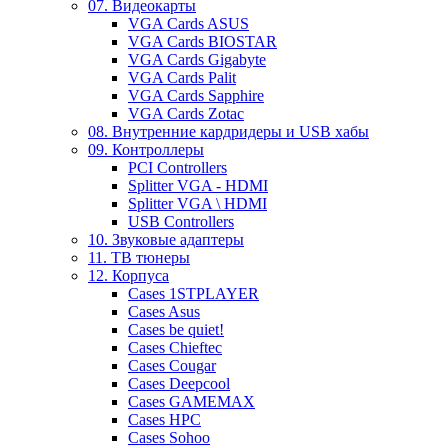
07. Видеокарты
VGA Cards ASUS
VGA Cards BIOSTAR
VGA Cards Gigabyte
VGA Cards Palit
VGA Cards Sapphire
VGA Cards Zotac
08. Внутренние кардридеры и USB хабы
09. Контроллеры
PCI Controllers
Splitter VGA - HDMI
Splitter VGA \ HDMI
USB Controllers
10. Звуковые адаптеры
11. ТВ тюнеры
12. Корпуса
Cases 1STPLAYER
Cases Asus
Cases be quiet!
Cases Chieftec
Cases Cougar
Cases Deepcool
Cases GAMEMAX
Cases HPC
Cases Sohoo