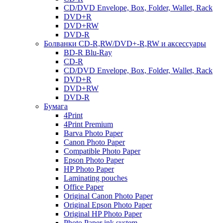
CD/DVD Envelope, Box, Folder, Wallet, Rack
DVD+R
DVD+RW
DVD-R
Болванки CD-R,RW/DVD+-R,RW и аксессуары
BD-R Blu-Ray
CD-R
CD/DVD Envelope, Box, Folder, Wallet, Rack
DVD+R
DVD+RW
DVD-R
Бумага
4Print
4Print Premium
Barva Photo Paper
Canon Photo Paper
Compatible Photo Paper
Epson Photo Paper
HP Photo Paper
Laminating pouches
Office Paper
Original Canon Photo Paper
Original Epson Photo Paper
Original HP Photo Paper
Photo Paper ink system