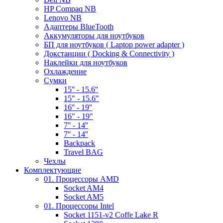
HP Compaq NB
Lenovo NB
Адаптеры BlueTooth
Аккумуляторы для ноутбуков
БП для ноутбуков ( Laptop power adapter )
Докстанции ( Docking & Connectivity )
Наклейки для ноутбуков
Охлаждение
Сумки
15'' - 15.6''
15" - 15.6"
16'' - 19''
16" - 19"
7'' - 14''
7'' - 14''
Backpack
Travel BAG
Чехлы
Комплектующие
01. Процессоры AMD
Socket AM4
Socket AM5
01. Процессоры Intel
Socket 1151-v2 Coffe Lake R