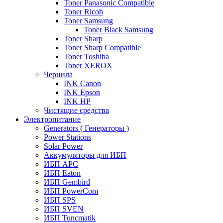
Toner Panasonic Compatible
Toner Ricoh
Toner Samsung
Toner Black Samsung
Toner Sharp
Toner Sharp Compatible
Toner Toshiba
Toner XEROX
Чернила
INK Canon
INK Epson
INK HP
Чистящие средства
Электропитание
Generators ( Генераторы )
Power Stations
Solar Power
Аккумуляторы для ИБП
ИБП APC
ИБП Eaton
ИБП Gembird
ИБП PowerCom
ИБП SPS
ИБП SVEN
ИБП Tuncmatik