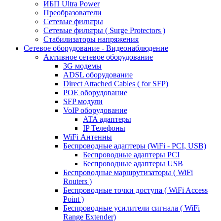
ИБП Ultra Power
Преобразователи
Сетевые фильтры
Сетевые фильтры ( Surge Protectors )
Стабилизаторы напряжения
Сетевое оборудование - Видеонаблюдение
Активное сетевое оборудование
3G модемы
ADSL оборудование
Direct Attached Cables ( for SFP)
POE оборудование
SFP модули
VoIP оборудование
ATA адаптеры
IP Телефоны
WiFi Антенны
Беспроводные адаптеры (WiFi - PCI, USB)
Беспроводные адаптеры PCI
Беспроводные адаптеры USB
Беспроводные маршрутизаторы ( WiFi
Routers )
Беспроводные точки доступа ( WiFi Access
Point )
Беспроводные усилители сигнала ( WiFi
Range Extender)