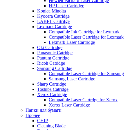
Hewlett Packard Laser Cartridge
HP Laser Cartridge
Konica Minolta
Kyocera Catridge
LABEL Cartrifge
Lexmark Cartridge
Compatible Ink Cartridge for Lexmark
Compatible Laser Cartridge for Lexmark
Lexmark Laser Cartridge
Oki Cartridge
Panasonic Catridge
Pantum Cartridge
Ricoh Catridge
Samsung Cartridge
Compatible Laser Cartridge for Samsung
Samsung Laser Cartridge
Sharp Cartridge
Toshiba Catridge
Xerox Cartridge
Compatible Laser Cartrdge for Xerox
Xerox Laser Cartridge
Папки для бумаги
Прочее
CHIP
Cleaning Blade