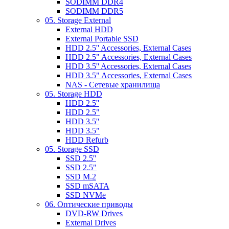
SODIMM DDR4
SODIMM DDR5
05. Storage External
External HDD
External Portable SSD
HDD 2.5'' Accessories, External Cases
HDD 2.5" Accessories, External Cases
HDD 3.5'' Accessories, External Cases
HDD 3.5" Accessories, External Cases
NAS - Сетевые хранилища
05. Storage HDD
HDD 2.5''
HDD 2.5"
HDD 3.5''
HDD 3.5"
HDD Refurb
05. Storage SSD
SSD 2.5''
SSD 2.5"
SSD M.2
SSD mSATA
SSD NVMe
06. Оптические приводы
DVD-RW Drives
External Drives