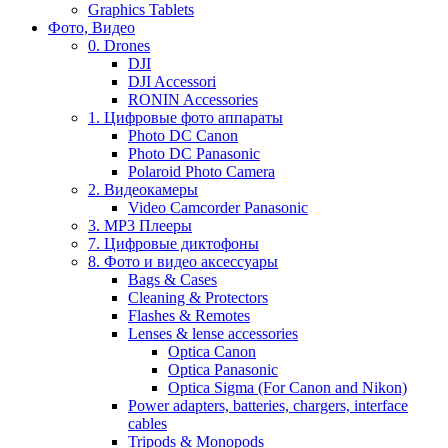
Graphics Tablets
Фото, Видео
0. Drones
DJI
DJI Accessori
RONIN Accessories
1. Цифровые фото аппараты
Photo DC Canon
Photo DC Panasonic
Polaroid Photo Camera
2. Видеокамеры
Video Camcorder Panasonic
3. MP3 Плееры
7. Цифровые диктофоны
8. Фото и видео аксессуары
Bags & Cases
Cleaning & Protectors
Flashes & Remotes
Lenses & lense accessories
Optica Canon
Optica Panasonic
Optica Sigma (For Canon and Nikon)
Power adapters, batteries, chargers, interface
cables
Tripods & Monopods