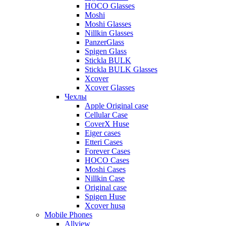
HOCO Glasses
Moshi
Moshi Glasses
Nillkin Glasses
PanzerGlass
Spigen Glass
Stickla BULK
Stickla BULK Glasses
Xcover
Xcover Glasses
Чехлы
Apple Original case
Cellular Case
CoverX Huse
Eiger cases
Etteri Cases
Forever Cases
HOCO Cases
Moshi Cases
Nillkin Case
Original case
Spigen Huse
Xcover husa
Mobile Phones
Allview