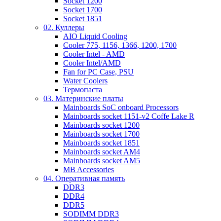
Socket 1200
Socket 1700
Socket 1851
02. Куллеры
AIO Liquid Cooling
Cooler 775, 1156, 1366, 1200, 1700
Cooler Intel - AMD
Cooler Intel/AMD
Fan for PC Case, PSU
Water Coolers
Термопаста
03. Материнские платы
Mainboards SoC onboard Processors
Mainboards socket 1151-v2 Coffe Lake R
Mainboards socket 1200
Mainboards socket 1700
Mainboards socket 1851
Mainboards socket AM4
Mainboards socket AM5
MB Accessories
04. Оперативная память
DDR3
DDR4
DDR5
SODIMM DDR3