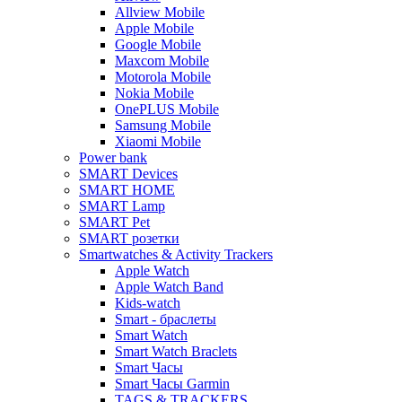
Allview Mobile
Apple Mobile
Google Mobile
Maxcom Mobile
Motorola Mobile
Nokia Mobile
OnePLUS Mobile
Samsung Mobile
Xiaomi Mobile
Power bank
SMART Devices
SMART HOME
SMART Lamp
SMART Pet
SMART розетки
Smartwatches & Activity Trackers
Apple Watch
Apple Watch Band
Kids-watch
Smart - браслеты
Smart Watch
Smart Watch Braclets
Smart Часы
Smart Часы Garmin
TAGS & TRACKERS