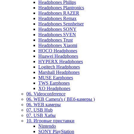
Headphones Philips
Headphones Plantronics
Headphones RAZER
Headphones Remax
Headphones Sennheiser
Headphones SONY
Headphones SVEN
Headphones Trust
Headphones Xiaomi
HOCO Headphones
Huawei Headphones
HYPERX Headphones
Logitech Headphones
Marshall Headphones
MUSE Earphones
TWS Earphones
XO Headphones
06. Videoconference
06. WEB Camera's ( ВЕб-камеры )
06. WEB камеры
07. USB Hub
07. USB Хабы
10. Игровые приставки
Nintendo
SONY PlayStation