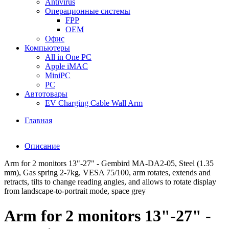
Antivirus
Операционные системы
FPP
OEM
Офис
Компьютеры
All in One PC
Apple iMAC
MiniPC
PC
Автотовары
EV Charging Cable Wall Arm
Главная
Описание
Arm for 2 monitors 13"-27" - Gembird MA-DA2-05, Steel (1.35
mm), Gas spring 2-7kg, VESA 75/100, arm rotates, extends and
retracts, tilts to change reading angles, and allows to rotate display
from landscape-to-portrait mode, space grey
Arm for 2 monitors 13"-27" -