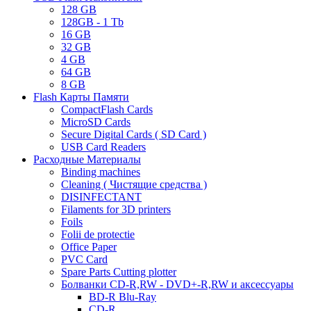
128 GB
128GB - 1 Tb
16 GB
32 GB
4 GB
64 GB
8 GB
Flash Карты Памяти
CompactFlash Cards
MicroSD Cards
Secure Digital Cards ( SD Card )
USB Card Readers
Расходные Материалы
Binding machines
Cleaning ( Чистящие средства )
DISINFECTANT
Filaments for 3D printers
Foils
Folii de protectie
Office Paper
PVC Card
Spare Parts Cutting plotter
Болванки CD-R,RW - DVD+-R,RW и аксессуары
BD-R Blu-Ray
CD-R