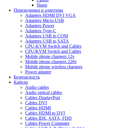
Sharp
Переходники и адаптеры
Adapters HDMI DVI VGA
Adapters Micro-USB
Adapters Power
Adapters Type-C
Adapters USB to COM
Adapters USB to SATA
CPU-KVM Switch and Cables
CPU/KVM Switch and Cables
Mobile phone chargers 12v
Mobile phone chargers 220v
Mobile phone wireless chargers
Power adapter
Безопасность
Кабели
Audio cables
Audio optical cables
Cables DisplayPort
Cables DVI
Cables HDMI
Cables HDMI to DVI
Cables IDE, SATA, FDD
Cables Power Computer