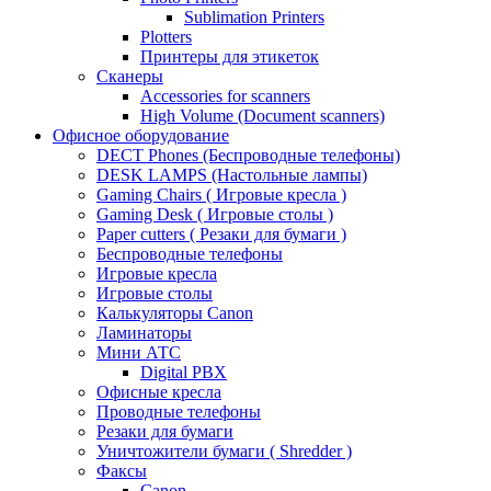
Sublimation Printers
Plotters
Принтеры для этикеток
Сканеры
Accessories for scanners
High Volume (Document scanners)
Офисное оборудование
DECT Phones (Беспроводные телефоны)
DESK LAMPS (Настольные лампы)
Gaming Chairs ( Игровые кресла )
Gaming Desk ( Игровые столы )
Paper cutters ( Резаки для бумаги )
Беспроводные телефоны
Игровые кресла
Игровые столы
Калькуляторы Canon
Ламинаторы
Мини АТС
Digital PBX
Офисные кресла
Проводные телефоны
Резаки для бумаги
Уничтожители бумаги ( Shredder )
Факсы
Canon