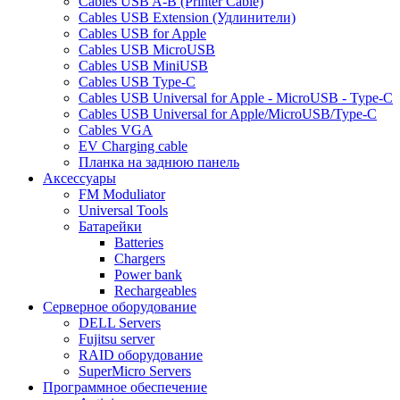
Cables USB A-B (Printer Cable)
Cables USB Extension (Удлинители)
Cables USB for Apple
Cables USB MicroUSB
Cables USB MiniUSB
Cables USB Type-C
Cables USB Universal for Apple - MicroUSB - Type-C
Cables USB Universal for Apple/MicroUSB/Type-C
Cables VGA
EV Charging cable
Планка на заднюю панель
Аксессуары
FM Moduliator
Universal Tools
Батарейки
Batteries
Chargers
Power bank
Rechargeables
Серверное оборудование
DELL Servers
Fujitsu server
RAID оборудование
SuperMicro Servers
Программное обеспечение