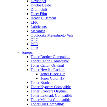
Developer
Doctor Balde
Drum Unit
Fuser Film
Heating Element
LFR
Lubricants
Mecanica
Obolocika Magnitnogo Vala
OPC
PCR
UFR
Тонеры
Toner Brother Compatible
Toner Canon Compatible
Toner Canon Original
Toner Hewllet Packard
Toner Black HP
Toner Color HP
Toner Konica
Toner Kyocera Compaible
Toner Kyocera Original
Toner Lexmark Compatible
Toner Minolta Compatible
Toner Oki Compatible