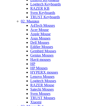
Logitech Keyboards
RAZER KB
Sven Keyboards
TRUST Keyboards
02. Мышки
A4Tech Mouses
Acer Mouse
Apple Mouse
Asus Mouses
Dell Mouses
Edifier Mouses
Gembird Mouses
Genius Mouses
Havit mouses
HP
HP Mouses
HYPERX mouses
Lenovo Mouses
Logitech Mouses
RAZER Mouse
Satechi Mouses
Sven Mouses
TRUST Mouses
Xiaomi