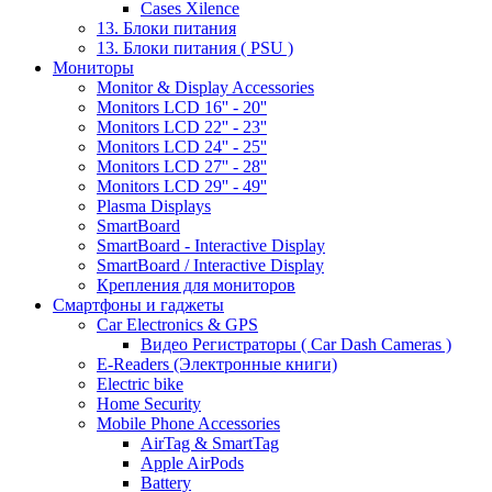
Cases Xilence
13. Блоки питания
13. Блоки питания ( PSU )
Мониторы
Monitor & Display Accessories
Monitors LCD 16'' - 20''
Monitors LCD 22'' - 23''
Monitors LCD 24'' - 25''
Monitors LCD 27'' - 28''
Monitors LCD 29'' - 49''
Plasma Displays
SmartBoard
SmartBoard - Interactive Display
SmartBoard / Interactive Display
Крепления для мониторов
Смартфоны и гаджеты
Car Electronics & GPS
Видео Регистраторы ( Car Dash Cameras )
E-Readers (Электронные книги)
Electric bike
Home Security
Mobile Phone Accessories
AirTag & SmartTag
Apple AirPods
Battery