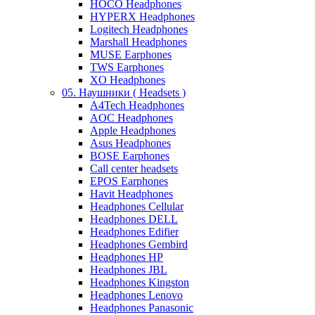
HOCO Headphones
HYPERX Headphones
Logitech Headphones
Marshall Headphones
MUSE Earphones
TWS Earphones
XO Headphones
05. Наушники ( Headsets )
A4Tech Headphones
AOC Headphones
Apple Headphones
Asus Headphones
BOSE Earphones
Call center headsets
EPOS Earphones
Havit Headphones
Headphones Cellular
Headphones DELL
Headphones Edifier
Headphones Gembird
Headphones HP
Headphones JBL
Headphones Kingston
Headphones Lenovo
Headphones Panasonic