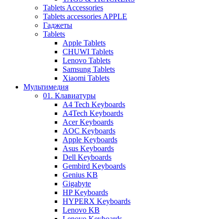
Tablets Accessories
Tablets accessories APPLE
Гаджеты
Tablets
Apple Tablets
CHUWI Tablets
Lenovo Tablets
Samsung Tablets
Xiaomi Tablets
Мультимедия
01. Клавиатуры
A4 Tech Keyboards
A4Tech Keyboards
Acer Keyboards
AOC Keyboards
Apple Keyboards
Asus Keyboards
Dell Keyboards
Gembird Keyboards
Genius KB
Gigabyte
HP Keyboards
HYPERX Keyboards
Lenovo KB
Lenovo Keyboards