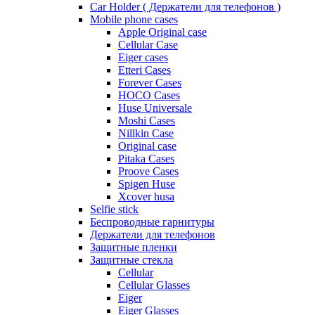
Car Holder ( Держатели для телефонов )
Mobile phone cases
Apple Original case
Cellular Case
Eiger cases
Etteri Cases
Forever Cases
HOCO Cases
Huse Universale
Moshi Cases
Nillkin Case
Original case
Pitaka Cases
Proove Cases
Spigen Huse
Xcover husa
Selfie stick
Беспроводные гарнитуры
Держатели для телефонов
Защитные пленки
Защитные стекла
Cellular
Cellular Glasses
Eiger
Eiger Glasses