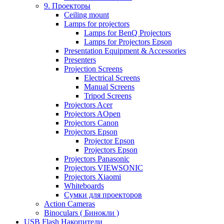
9. Проекторы
Ceiling mount
Lamps for projectors
Lamps for BenQ Projectors
Lamps for Projectors Epson
Presentation Equipment & Accessories
Presenters
Projection Screens
Electrical Screens
Manual Screens
Tripod Screens
Projectors Acer
Projectors AOpen
Projectors Canon
Projectors Epson
Projector Epson
Projectors Epson
Projectors Panasonic
Projectors VIEWSONIC
Projectors Xiaomi
Whiteboards
Сумки для проекторов
Action Cameras
Binoculars ( Бинокли )
USB Flash Накопители