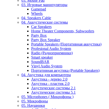
03. Mouse Pad
03. Игровые манипуляторы
Gamepad
Wheels
04. Speakers Cable
04. Аккустические системы
Car Speakers
Home Theater Components, Subwoofers
Party Box
Party Box Speaker
Portable Speakers (Портативная аккустика)
Profesional Audio System
Radio (Радиоприемники)
Smart speaker
SoundBAR
Vinyl Audio System
Портативная акустика (Portable Speakers)
04. Акустика для компьютера
Акустика - дерево 2.0
Акустика - пластик 2.0
Акустические системы 2.1
Акустические системы 5.1
05. Microphones ( Микрофоны )
05. Микрофоны
05. Наушники