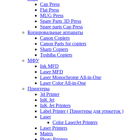
Cap Press
Flat Press
MUG Press
Spare Parts 3D Press
Spare parts Cap Press
Копировальные аппараты
Canon Copiers
Canon Parts for copiers
Sharp Copiers
Toshiba Copiers
МФУ
Ink MFD
Laser MFD
Laser Monochrome All-in-One
Laser Color All-in-One
Принтеры
3d Printer
InK Jet
InK Jet Printers
Label Printer ( Принтеры для этикеток )
Laser
Color LaserJet Printers
Laser Printers
Matrix
Photo Printers