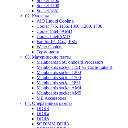
Socket 1200
Socket 1700
Socket 1851
02. Куллеры
AIO Liquid Cooling
Cooler 775, 1156, 1366, 1200, 1700
Cooler Intel - AMD
Cooler Intel/AMD
Fan for PC Case, PSU
Water Coolers
Термопаста
03. Материнские платы
Mainboards SoC onboard Processors
Mainboards socket 1151-v2 Coffe Lake R
Mainboards socket 1200
Mainboards socket 1700
Mainboards socket 1851
Mainboards socket AM4
Mainboards socket AM5
MB Accessories
04. Оперативная память
DDR3
DDR4
DDR5
SODIMM DDR3