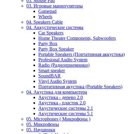
03. Mouse Pad
03. Игровые манипуляторы
Gamepad
Wheels
04. Speakers Cable
04. Аккустические системы
Car Speakers
Home Theater Components, Subwoofers
Party Box
Party Box Speaker
Portable Speakers (Портативная аккустика)
Profesional Audio System
Radio (Радиоприемники)
Smart speaker
SoundBAR
Vinyl Audio System
Портативная акустика (Portable Speakers)
04. Акустика для компьютера
Акустика - дерево 2.0
Акустика - пластик 2.0
Акустические системы 2.1
Акустические системы 5.1
05. Microphones ( Микрофоны )
05. Микрофоны
05. Наушники