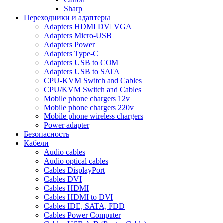
Sharp
Переходники и адаптеры
Adapters HDMI DVI VGA
Adapters Micro-USB
Adapters Power
Adapters Type-C
Adapters USB to COM
Adapters USB to SATA
CPU-KVM Switch and Cables
CPU/KVM Switch and Cables
Mobile phone chargers 12v
Mobile phone chargers 220v
Mobile phone wireless chargers
Power adapter
Безопасность
Кабели
Audio cables
Audio optical cables
Cables DisplayPort
Cables DVI
Cables HDMI
Cables HDMI to DVI
Cables IDE, SATA, FDD
Cables Power Computer