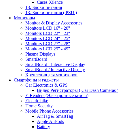
Cases Xilence
13. Блоки питания
13. Блоки питания ( PSU )
Мониторы
Monitor & Display Accessories
Monitors LCD 16'' - 20''
Monitors LCD 22'' - 23''
Monitors LCD 24'' - 25''
Monitors LCD 27'' - 28''
Monitors LCD 29'' - 49''
Plasma Displays
SmartBoard
SmartBoard - Interactive Display
SmartBoard / Interactive Display
Крепления для мониторов
Смартфоны и гаджеты
Car Electronics & GPS
Видео Регистраторы ( Car Dash Cameras )
E-Readers (Электронные книги)
Electric bike
Home Security
Mobile Phone Accessories
AirTag & SmartTag
Apple AirPods
Battery