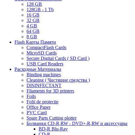
128 GB
128GB - 1 Tb
16 GB
32 GB
4 GB
64 GB
8 GB
Flash Карты Памяти
CompactFlash Cards
MicroSD Cards
Secure Digital Cards ( SD Card )
USB Card Readers
Расходные Материалы
Binding machines
Cleaning ( Чистящие средства )
DISINFECTANT
Filaments for 3D printers
Foils
Folii de protectie
Office Paper
PVC Card
Spare Parts Cutting plotter
Болванки CD-R,RW - DVD+-R,RW и аксессуары
BD-R Blu-Ray
CD-R