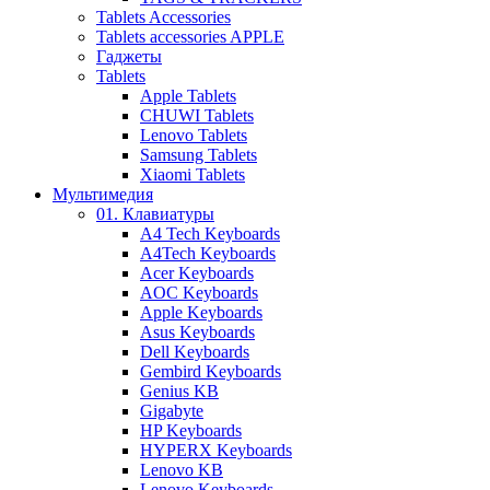
Tablets Accessories
Tablets accessories APPLE
Гаджеты
Tablets
Apple Tablets
CHUWI Tablets
Lenovo Tablets
Samsung Tablets
Xiaomi Tablets
Мультимедия
01. Клавиатуры
A4 Tech Keyboards
A4Tech Keyboards
Acer Keyboards
AOC Keyboards
Apple Keyboards
Asus Keyboards
Dell Keyboards
Gembird Keyboards
Genius KB
Gigabyte
HP Keyboards
HYPERX Keyboards
Lenovo KB
Lenovo Keyboards