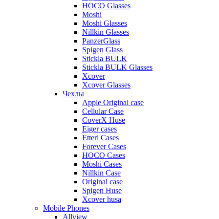
HOCO Glasses
Moshi
Moshi Glasses
Nillkin Glasses
PanzerGlass
Spigen Glass
Stickla BULK
Stickla BULK Glasses
Xcover
Xcover Glasses
Чехлы
Apple Original case
Cellular Case
CoverX Huse
Eiger cases
Etteri Cases
Forever Cases
HOCO Cases
Moshi Cases
Nillkin Case
Original case
Spigen Huse
Xcover husa
Mobile Phones
Allview