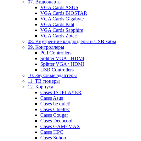
07. Видеокарты
VGA Cards ASUS
VGA Cards BIOSTAR
VGA Cards Gigabyte
VGA Cards Palit
VGA Cards Sapphire
VGA Cards Zotac
08. Внутренние кардридеры и USB хабы
09. Контроллеры
PCI Controllers
Splitter VGA - HDMI
Splitter VGA \ HDMI
USB Controllers
10. Звуковые адаптеры
11. ТВ тюнеры
12. Корпуса
Cases 1STPLAYER
Cases Asus
Cases be quiet!
Cases Chieftec
Cases Cougar
Cases Deepcool
Cases GAMEMAX
Cases HPC
Cases Sohoo