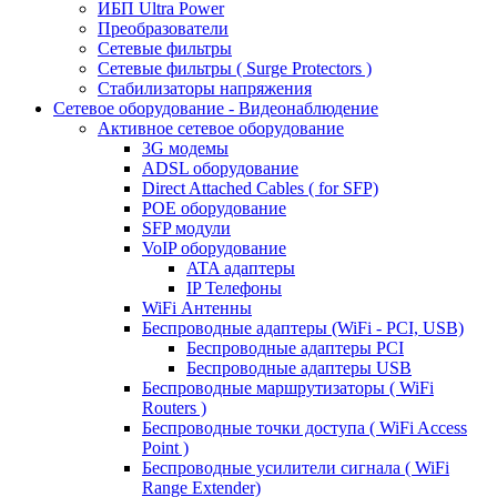
ИБП Ultra Power
Преобразователи
Сетевые фильтры
Сетевые фильтры ( Surge Protectors )
Стабилизаторы напряжения
Сетевое оборудование - Видеонаблюдение
Активное сетевое оборудование
3G модемы
ADSL оборудование
Direct Attached Cables ( for SFP)
POE оборудование
SFP модули
VoIP оборудование
ATA адаптеры
IP Телефоны
WiFi Антенны
Беспроводные адаптеры (WiFi - PCI, USB)
Беспроводные адаптеры PCI
Беспроводные адаптеры USB
Беспроводные маршрутизаторы ( WiFi
Routers )
Беспроводные точки доступа ( WiFi Access
Point )
Беспроводные усилители сигнала ( WiFi
Range Extender)