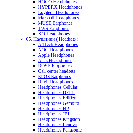
HOCO Headphones
HYPERX Headphones
Logitech Headphones
Marshall Headphones
MUSE Earphones
TWS Earphones
XO Headphones
05. Наушники ( Headsets )
A4Tech Headphones
AOC Headphones
Apple Headphones
Asus Headphones
BOSE Earphones
Call center headsets
EPOS Earphones
Havit Headphones
Headphones Cellular
Headphones DELL
Headphones Edifier
Headphones Gembird
Headphones HP
Headphones JBL
Headphones Kingston
Headphones Lenovo
Headphones Panasonic