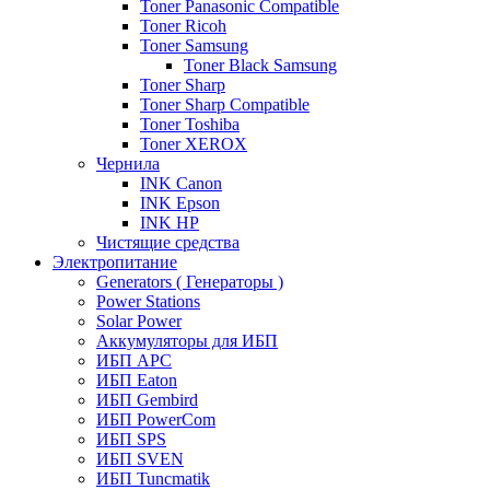
Toner Panasonic Compatible
Toner Ricoh
Toner Samsung
Toner Black Samsung
Toner Sharp
Toner Sharp Compatible
Toner Toshiba
Toner XEROX
Чернила
INK Canon
INK Epson
INK HP
Чистящие средства
Электропитание
Generators ( Генераторы )
Power Stations
Solar Power
Аккумуляторы для ИБП
ИБП APC
ИБП Eaton
ИБП Gembird
ИБП PowerCom
ИБП SPS
ИБП SVEN
ИБП Tuncmatik