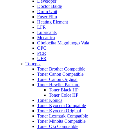
Developer
Doctor Balde
Drum Unit
Fuser Film
Heating Element
LFR
Lubricants
Mecanica
Obolocika Magnitnogo Vala
OPC
PCR
UFR
Тонеры
Toner Brother Compatible
Toner Canon Compatible
Toner Canon Original
Toner Hewllet Packard
Toner Black HP
Toner Color HP
Toner Konica
Toner Kyocera Compaible
Toner Kyocera Original
Toner Lexmark Compatible
Toner Minolta Compatible
Toner Oki Compatible