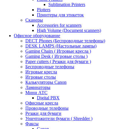
Sublimation Printers
Plotters
Принтеры для этикеток
Сканеры
Accessories for scanners
High Volume (Document scanners)
Офисное оборудование
DECT Phones (Беспроводные телефоны)
DESK LAMPS (Настольные лампы)
Gaming Chairs ( Игровые кресла )
Gaming Desk ( Игровые столы )
Paper cutters ( Резаки для бумаги )
Беспроводные телефоны
Игровые кресла
Игровые столы
Калькуляторы Canon
Ламинаторы
Мини АТС
Digital PBX
Офисные кресла
Проводные телефоны
Резаки для бумаги
Уничтожители бумаги ( Shredder )
Факсы
Canon