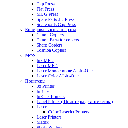
Cap Press
Flat Press
MUG Press
Spare Parts 3D Press
Spare parts Cap Press
Копировальные аппараты
Canon Copiers
Canon Parts for copiers
Sharp Copiers
Toshiba Copiers
МФУ
Ink MFD
Laser MFD
Laser Monochrome All-in-One
Laser Color All-in-One
Принтеры
3d Printer
InK Jet
InK Jet Printers
Label Printer ( Принтеры для этикеток )
Laser
Color LaserJet Printers
Laser Printers
Matrix
Photo Printers