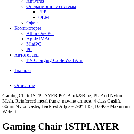
Antivirus
Операционные системы
FPP
OEM
Офис
Компьютеры
All in One PC
Apple iMAC
MiniPC
PC
Автотовары
EV Charging Cable Wall Arm
Главная
Описание
Gaming Chair 1STPLAYER P01 Black&Blue, PU And Nylon
Mesh, Reinforced metal frame, moving armrest, 4 class Gaslift,
60mm Nylon caster, Backrest Adjuster:90°-135°,160KG Maximum
Weight
Gaming Chair 1STPLAYER