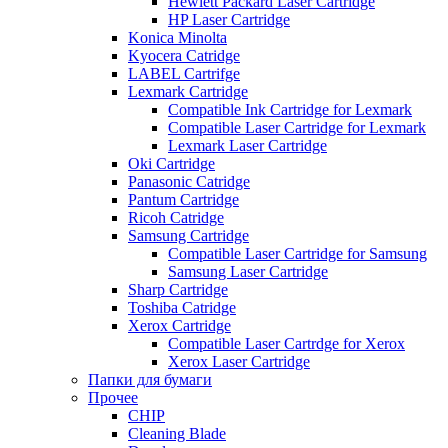
Hewlett Packard Laser Cartridge
HP Laser Cartridge
Konica Minolta
Kyocera Catridge
LABEL Cartrifge
Lexmark Cartridge
Compatible Ink Cartridge for Lexmark
Compatible Laser Cartridge for Lexmark
Lexmark Laser Cartridge
Oki Cartridge
Panasonic Catridge
Pantum Cartridge
Ricoh Catridge
Samsung Cartridge
Compatible Laser Cartridge for Samsung
Samsung Laser Cartridge
Sharp Cartridge
Toshiba Catridge
Xerox Cartridge
Compatible Laser Cartrdge for Xerox
Xerox Laser Cartridge
Папки для бумаги
Прочее
CHIP
Cleaning Blade