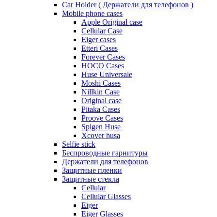
Car Holder ( Держатели для телефонов )
Mobile phone cases
Apple Original case
Cellular Case
Eiger cases
Etteri Cases
Forever Cases
HOCO Cases
Huse Universale
Moshi Cases
Nillkin Case
Original case
Pitaka Cases
Proove Cases
Spigen Huse
Xcover husa
Selfie stick
Беспроводные гарнитуры
Держатели для телефонов
Защитные пленки
Защитные стекла
Cellular
Cellular Glasses
Eiger
Eiger Glasses