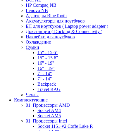
HP Compaq NB
Lenovo NB
Адаптеры BlueTooth
Аккумуляторы для ноутбуков
БП для ноутбуков ( Laptop power adapter )
Докстанции ( Docking & Connectivity )
Наклейки для ноутбуков
Охлаждение
Сумки
15'' - 15.6''
15" - 15.6"
16'' - 19''
16" - 19"
7'' - 14''
7'' - 14''
Backpack
Travel BAG
Чехлы
Комплектующие
01. Процессоры AMD
Socket AM4
Socket AM5
01. Процессоры Intel
Socket 1151-v2 Coffe Lake R