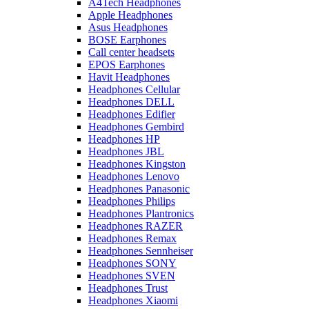
A4Tech Headphones
Apple Headphones
Asus Headphones
BOSE Earphones
Call center headsets
EPOS Earphones
Havit Headphones
Headphones Cellular
Headphones DELL
Headphones Edifier
Headphones Gembird
Headphones HP
Headphones JBL
Headphones Kingston
Headphones Lenovo
Headphones Panasonic
Headphones Philips
Headphones Plantronics
Headphones RAZER
Headphones Remax
Headphones Sennheiser
Headphones SONY
Headphones SVEN
Headphones Trust
Headphones Xiaomi