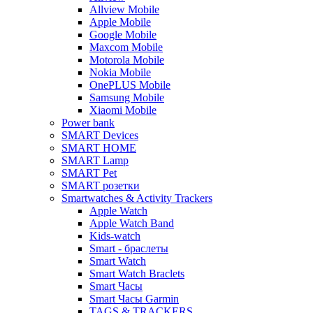
Allview Mobile
Apple Mobile
Google Mobile
Maxcom Mobile
Motorola Mobile
Nokia Mobile
OnePLUS Mobile
Samsung Mobile
Xiaomi Mobile
Power bank
SMART Devices
SMART HOME
SMART Lamp
SMART Pet
SMART розетки
Smartwatches & Activity Trackers
Apple Watch
Apple Watch Band
Kids-watch
Smart - браслеты
Smart Watch
Smart Watch Braclets
Smart Часы
Smart Часы Garmin
TAGS & TRACKERS