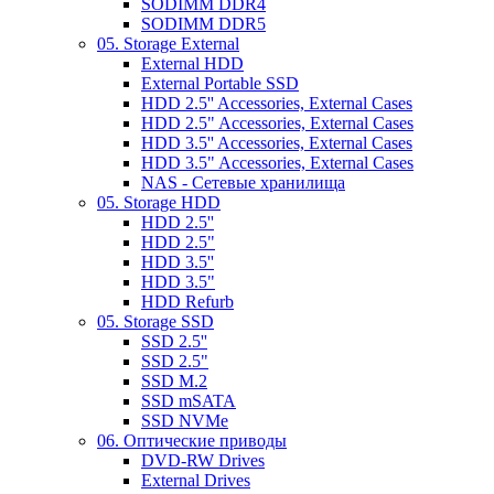
SODIMM DDR4
SODIMM DDR5
05. Storage External
External HDD
External Portable SSD
HDD 2.5'' Accessories, External Cases
HDD 2.5" Accessories, External Cases
HDD 3.5'' Accessories, External Cases
HDD 3.5" Accessories, External Cases
NAS - Сетевые хранилища
05. Storage HDD
HDD 2.5''
HDD 2.5"
HDD 3.5''
HDD 3.5"
HDD Refurb
05. Storage SSD
SSD 2.5''
SSD 2.5"
SSD M.2
SSD mSATA
SSD NVMe
06. Оптические приводы
DVD-RW Drives
External Drives