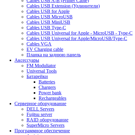
Cables USB A-B (Printer Cable)
Cables USB Extension (Удлинители)
Cables USB for Apple
Cables USB MicroUSB
Cables USB MiniUSB
Cables USB Type-C
Cables USB Universal for Apple - MicroUSB - Type-C
Cables USB Universal for Apple/MicroUSB/Type-C
Cables VGA
EV Charging cable
Планка на заднюю панель
Аксессуары
FM Moduliator
Universal Tools
Батарейки
Batteries
Chargers
Power bank
Rechargeables
Серверное оборудование
DELL Servers
Fujitsu server
RAID оборудование
SuperMicro Servers
Программное обеспечение