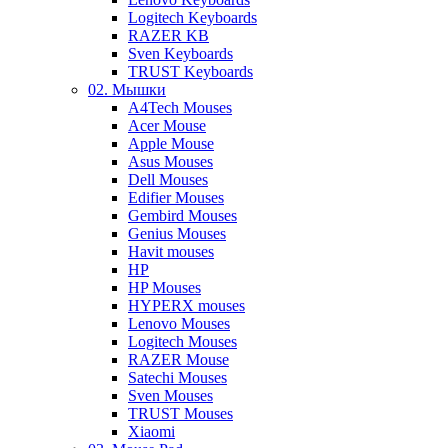
Logitech Keyboards
RAZER KB
Sven Keyboards
TRUST Keyboards
02. Мышки
A4Tech Mouses
Acer Mouse
Apple Mouse
Asus Mouses
Dell Mouses
Edifier Mouses
Gembird Mouses
Genius Mouses
Havit mouses
HP
HP Mouses
HYPERX mouses
Lenovo Mouses
Logitech Mouses
RAZER Mouse
Satechi Mouses
Sven Mouses
TRUST Mouses
Xiaomi