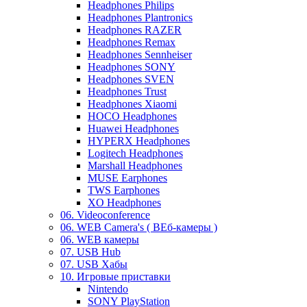
Headphones Philips
Headphones Plantronics
Headphones RAZER
Headphones Remax
Headphones Sennheiser
Headphones SONY
Headphones SVEN
Headphones Trust
Headphones Xiaomi
HOCO Headphones
Huawei Headphones
HYPERX Headphones
Logitech Headphones
Marshall Headphones
MUSE Earphones
TWS Earphones
XO Headphones
06. Videoconference
06. WEB Camera's ( ВЕб-камеры )
06. WEB камеры
07. USB Hub
07. USB Хабы
10. Игровые приставки
Nintendo
SONY PlayStation