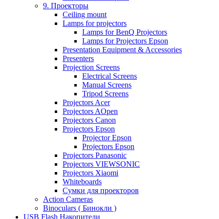
9. Проекторы
Ceiling mount
Lamps for projectors
Lamps for BenQ Projectors
Lamps for Projectors Epson
Presentation Equipment & Accessories
Presenters
Projection Screens
Electrical Screens
Manual Screens
Tripod Screens
Projectors Acer
Projectors AOpen
Projectors Canon
Projectors Epson
Projector Epson
Projectors Epson
Projectors Panasonic
Projectors VIEWSONIC
Projectors Xiaomi
Whiteboards
Сумки для проекторов
Action Cameras
Binoculars ( Бинокли )
USB Flash Накопители