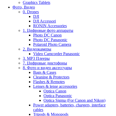
Graphics Tablets
Фото, Видео
0. Drones
DJI
DJI Accessori
RONIN Accessories
1. Цифровые фото аппараты
Photo DC Canon
Photo DC Panasonic
Polaroid Photo Camera
2. Видеокамеры
Video Camcorder Panasonic
3. MP3 Плееры
7. Цифровые диктофоны
8. Фото и видео аксессуары
Bags & Cases
Cleaning & Protectors
Flashes & Remotes
Lenses & lense accessories
Optica Canon
Optica Panasonic
Optica Sigma (For Canon and Nikon)
Power adapters, batteries, chargers, interface
cables
Tripods & Monopods