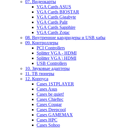
07. Видеокарты
VGA Cards ASUS
VGA Cards BIOSTAR
VGA Cards Gigabyte
VGA Cards Palit
VGA Cards Sapphire
VGA Cards Zotac
08. Внутренние кардридеры и USB хабы
09. Контроллеры
PCI Controllers
Splitter VGA - HDMI
Splitter VGA \ HDMI
USB Controllers
10. Звуковые адаптеры
11. ТВ тюнеры
12. Корпуса
Cases 1STPLAYER
Cases Asus
Cases be quiet!
Cases Chieftec
Cases Cougar
Cases Deepcool
Cases GAMEMAX
Cases HPC
Cases Sohoo