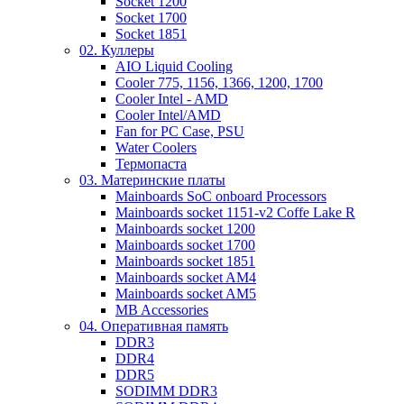
Socket 1200
Socket 1700
Socket 1851
02. Куллеры
AIO Liquid Cooling
Cooler 775, 1156, 1366, 1200, 1700
Cooler Intel - AMD
Cooler Intel/AMD
Fan for PC Case, PSU
Water Coolers
Термопаста
03. Материнские платы
Mainboards SoC onboard Processors
Mainboards socket 1151-v2 Coffe Lake R
Mainboards socket 1200
Mainboards socket 1700
Mainboards socket 1851
Mainboards socket AM4
Mainboards socket AM5
MB Accessories
04. Оперативная память
DDR3
DDR4
DDR5
SODIMM DDR3