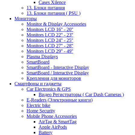
Cases Xilence
13. Блоки питания
13. Блоки питания ( PSU )
Мониторы
Monitor & Display Accessories
Monitors LCD 16'' - 20''
Monitors LCD 22'' - 23''
Monitors LCD 24'' - 25''
Monitors LCD 27'' - 28''
Monitors LCD 29'' - 49''
Plasma Displays
SmartBoard
SmartBoard - Interactive Display
SmartBoard / Interactive Display
Крепления для мониторов
Смартфоны и гаджеты
Car Electronics & GPS
Видео Регистраторы ( Car Dash Cameras )
E-Readers (Электронные книги)
Electric bike
Home Security
Mobile Phone Accessories
AirTag & SmartTag
Apple AirPods
Battery