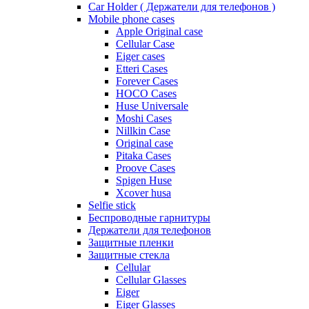
Car Holder ( Держатели для телефонов )
Mobile phone cases
Apple Original case
Cellular Case
Eiger cases
Etteri Cases
Forever Cases
HOCO Cases
Huse Universale
Moshi Cases
Nillkin Case
Original case
Pitaka Cases
Proove Cases
Spigen Huse
Xcover husa
Selfie stick
Беспроводные гарнитуры
Держатели для телефонов
Защитные пленки
Защитные стекла
Cellular
Cellular Glasses
Eiger
Eiger Glasses