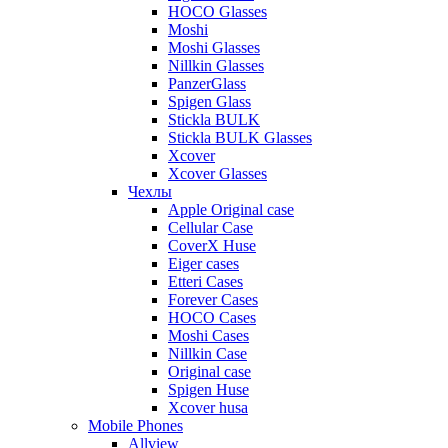
HOCO Glasses
Moshi
Moshi Glasses
Nillkin Glasses
PanzerGlass
Spigen Glass
Stickla BULK
Stickla BULK Glasses
Xcover
Xcover Glasses
Чехлы
Apple Original case
Cellular Case
CoverX Huse
Eiger cases
Etteri Cases
Forever Cases
HOCO Cases
Moshi Cases
Nillkin Case
Original case
Spigen Huse
Xcover husa
Mobile Phones
Allview