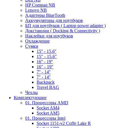
HP Compaq NB
Lenovo NB
Адаптеры BlueTooth
Аккумуляторы для ноутбуков
БП для ноутбуков ( Laptop power adapter )
Докстанции ( Docking & Connectivity )
Наклейки для ноутбуков
Охлаждение
Сумки
15'' - 15.6''
15" - 15.6"
16'' - 19''
16" - 19"
7'' - 14''
7'' - 14''
Backpack
Travel BAG
Чехлы
Комплектующие
01. Процессоры AMD
Socket AM4
Socket AM5
01. Процессоры Intel
Socket 1151-v2 Coffe Lake R