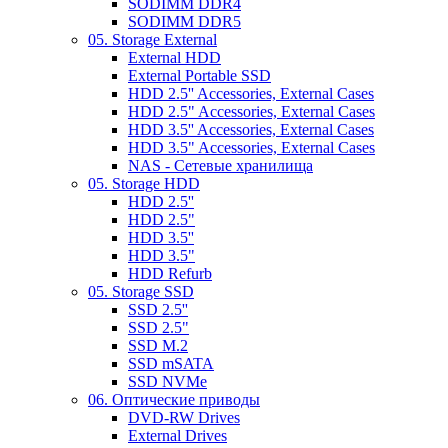
SODIMM DDR4
SODIMM DDR5
05. Storage External
External HDD
External Portable SSD
HDD 2.5'' Accessories, External Cases
HDD 2.5" Accessories, External Cases
HDD 3.5'' Accessories, External Cases
HDD 3.5" Accessories, External Cases
NAS - Сетевые хранилища
05. Storage HDD
HDD 2.5''
HDD 2.5"
HDD 3.5''
HDD 3.5"
HDD Refurb
05. Storage SSD
SSD 2.5''
SSD 2.5"
SSD M.2
SSD mSATA
SSD NVMe
06. Оптические приводы
DVD-RW Drives
External Drives