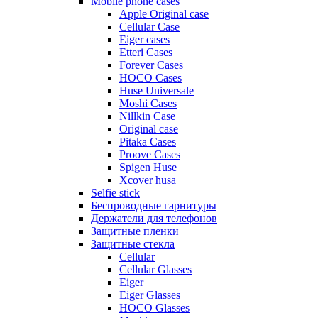
Mobile phone cases
Apple Original case
Cellular Case
Eiger cases
Etteri Cases
Forever Cases
HOCO Cases
Huse Universale
Moshi Cases
Nillkin Case
Original case
Pitaka Cases
Proove Cases
Spigen Huse
Xcover husa
Selfie stick
Беспроводные гарнитуры
Держатели для телефонов
Защитные пленки
Защитные стекла
Cellular
Cellular Glasses
Eiger
Eiger Glasses
HOCO Glasses