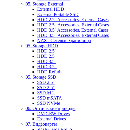
05. Storage External
External HDD
External Portable SSD
HDD 2.5'' Accessories, External Cases
HDD 2.5" Accessories, External Cases
HDD 3.5'' Accessories, External Cases
HDD 3.5" Accessories, External Cases
NAS - Сетевые хранилища
05. Storage HDD
HDD 2.5''
HDD 2.5"
HDD 3.5''
HDD 3.5"
HDD Refurb
05. Storage SSD
SSD 2.5''
SSD 2.5"
SSD M.2
SSD mSATA
SSD NVMe
06. Оптические приводы
DVD-RW Drives
External Drives
07. Видеокарты
VGA Cards ASUS