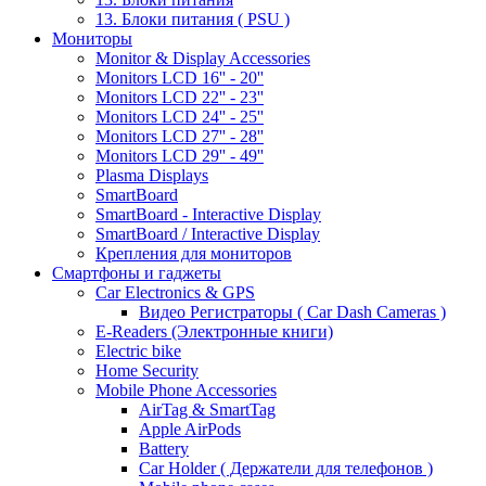
13. Блоки питания ( PSU )
Мониторы
Monitor & Display Accessories
Monitors LCD 16'' - 20''
Monitors LCD 22'' - 23''
Monitors LCD 24'' - 25''
Monitors LCD 27'' - 28''
Monitors LCD 29'' - 49''
Plasma Displays
SmartBoard
SmartBoard - Interactive Display
SmartBoard / Interactive Display
Крепления для мониторов
Смартфоны и гаджеты
Car Electronics & GPS
Видео Регистраторы ( Car Dash Cameras )
E-Readers (Электронные книги)
Electric bike
Home Security
Mobile Phone Accessories
AirTag & SmartTag
Apple AirPods
Battery
Car Holder ( Держатели для телефонов )