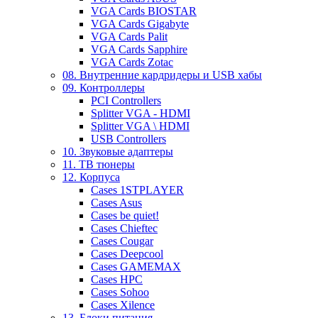
VGA Cards BIOSTAR
VGA Cards Gigabyte
VGA Cards Palit
VGA Cards Sapphire
VGA Cards Zotac
08. Внутренние кардридеры и USB хабы
09. Контроллеры
PCI Controllers
Splitter VGA - HDMI
Splitter VGA \ HDMI
USB Controllers
10. Звуковые адаптеры
11. ТВ тюнеры
12. Корпуса
Cases 1STPLAYER
Cases Asus
Cases be quiet!
Cases Chieftec
Cases Cougar
Cases Deepcool
Cases GAMEMAX
Cases HPC
Cases Sohoo
Cases Xilence
13. Блоки питания