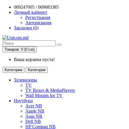
069247005 / 069683385
Личный кабинет
Регистрация
Авторизация
Закладки (0)
Товаров: 0 (0 Lei)
Ваша корзина пуста!
Категории
Категории
Телевизоры
TV
TV Boxes & MediaPlayers
Wall Mounts for TV
Ноутбуки
Acer NB
Apple NB
Asus NB
Dell NB
HP Compaq NB