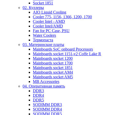
Socket 1851
02. Куллеры
AIO Liquid Cooling
Cooler 775, 1156, 1366, 1200, 1700
Cooler Intel - AMD
Cooler Intel/AMD
Fan for PC Case, PSU
Water Coolers
Термопаста
03. Материнские платы
Mainboards SoC onboard Processors
Mainboards socket 1151-v2 Coffe Lake R
Mainboards socket 1200
Mainboards socket 1700
Mainboards socket 1851
Mainboards socket AM4
Mainboards socket AM5
MB Accessories
04. Оперативная память
DDR3
DDR4
DDR5
SODIMM DDR3
SODIMM DDR4
SODIMM DDR5