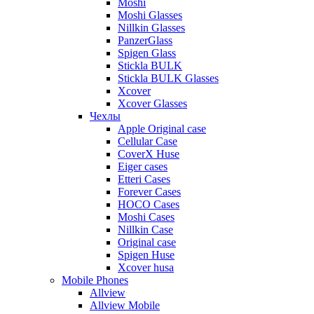
Moshi
Moshi Glasses
Nillkin Glasses
PanzerGlass
Spigen Glass
Stickla BULK
Stickla BULK Glasses
Xcover
Xcover Glasses
Чехлы
Apple Original case
Cellular Case
CoverX Huse
Eiger cases
Etteri Cases
Forever Cases
HOCO Cases
Moshi Cases
Nillkin Case
Original case
Spigen Huse
Xcover husa
Mobile Phones
Allview
Allview Mobile