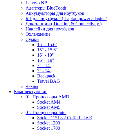
Lenovo NB
Адаптеры BlueTooth
Аккумуляторы для ноутбуков
БП для ноутбуков ( Laptop power adapter )
Докстанции ( Docking & Connectivity )
Наклейки для ноутбуков
Охлаждение
Сумки
15'' - 15.6''
15" - 15.6"
16'' - 19''
16" - 19"
7'' - 14''
7'' - 14''
Backpack
Travel BAG
Чехлы
Комплектующие
01. Процессоры AMD
Socket AM4
Socket AM5
01. Процессоры Intel
Socket 1151-v2 Coffe Lake R
Socket 1200
Socket 1700