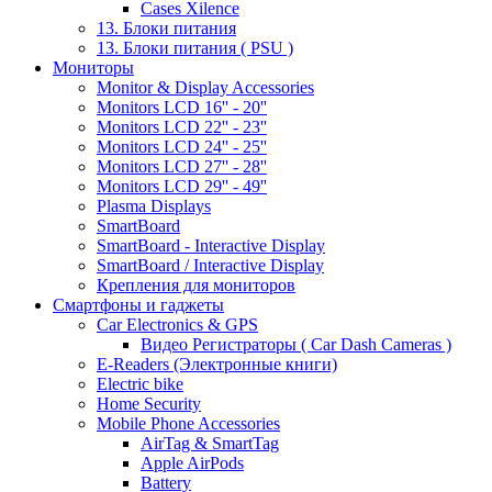
Cases Xilence
13. Блоки питания
13. Блоки питания ( PSU )
Мониторы
Monitor & Display Accessories
Monitors LCD 16'' - 20''
Monitors LCD 22'' - 23''
Monitors LCD 24'' - 25''
Monitors LCD 27'' - 28''
Monitors LCD 29'' - 49''
Plasma Displays
SmartBoard
SmartBoard - Interactive Display
SmartBoard / Interactive Display
Крепления для мониторов
Смартфоны и гаджеты
Car Electronics & GPS
Видео Регистраторы ( Car Dash Cameras )
E-Readers (Электронные книги)
Electric bike
Home Security
Mobile Phone Accessories
AirTag & SmartTag
Apple AirPods
Battery