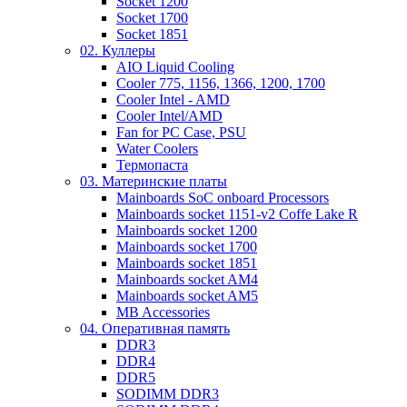
Socket 1200
Socket 1700
Socket 1851
02. Куллеры
AIO Liquid Cooling
Cooler 775, 1156, 1366, 1200, 1700
Cooler Intel - AMD
Cooler Intel/AMD
Fan for PC Case, PSU
Water Coolers
Термопаста
03. Материнские платы
Mainboards SoC onboard Processors
Mainboards socket 1151-v2 Coffe Lake R
Mainboards socket 1200
Mainboards socket 1700
Mainboards socket 1851
Mainboards socket AM4
Mainboards socket AM5
MB Accessories
04. Оперативная память
DDR3
DDR4
DDR5
SODIMM DDR3