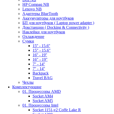
HP Compaq NB
Lenovo NB
Адаптеры BlueTooth
Аккумуляторы для ноутбуков
БП для ноутбуков ( Laptop power adapter )
Докстанции ( Docking & Connectivity )
Наклейки для ноутбуков
Охлаждение
Сумки
15'' - 15.6''
15" - 15.6"
16'' - 19''
16" - 19"
7'' - 14''
7'' - 14''
Backpack
Travel BAG
Чехлы
Комплектующие
01. Процессоры AMD
Socket AM4
Socket AM5
01. Процессоры Intel
Socket 1151-v2 Coffe Lake R