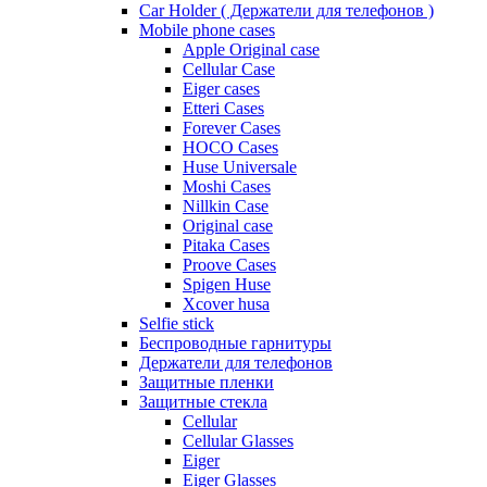
Car Holder ( Держатели для телефонов )
Mobile phone cases
Apple Original case
Cellular Case
Eiger cases
Etteri Cases
Forever Cases
HOCO Cases
Huse Universale
Moshi Cases
Nillkin Case
Original case
Pitaka Cases
Proove Cases
Spigen Huse
Xcover husa
Selfie stick
Беспроводные гарнитуры
Держатели для телефонов
Защитные пленки
Защитные стекла
Cellular
Cellular Glasses
Eiger
Eiger Glasses