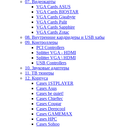
07. Видеокарты
VGA Cards ASUS
VGA Cards BIOSTAR
VGA Cards Gigabyte
VGA Cards Palit
VGA Cards Sapphire
VGA Cards Zotac
08. Внутренние кардридеры и USB хабы
09. Контроллеры
PCI Controllers
Splitter VGA - HDMI
Splitter VGA \ HDMI
USB Controllers
10. Звуковые адаптеры
11. ТВ тюнеры
12. Корпуса
Cases 1STPLAYER
Cases Asus
Cases be quiet!
Cases Chieftec
Cases Cougar
Cases Deepcool
Cases GAMEMAX
Cases HPC
Cases Sohoo