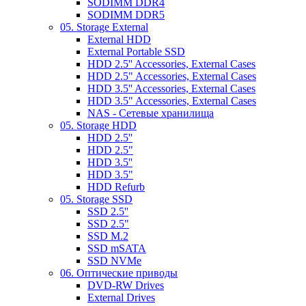
SODIMM DDR4
SODIMM DDR5
05. Storage External
External HDD
External Portable SSD
HDD 2.5'' Accessories, External Cases
HDD 2.5" Accessories, External Cases
HDD 3.5'' Accessories, External Cases
HDD 3.5" Accessories, External Cases
NAS - Сетевые хранилища
05. Storage HDD
HDD 2.5''
HDD 2.5"
HDD 3.5''
HDD 3.5"
HDD Refurb
05. Storage SSD
SSD 2.5''
SSD 2.5"
SSD M.2
SSD mSATA
SSD NVMe
06. Оптические приводы
DVD-RW Drives
External Drives