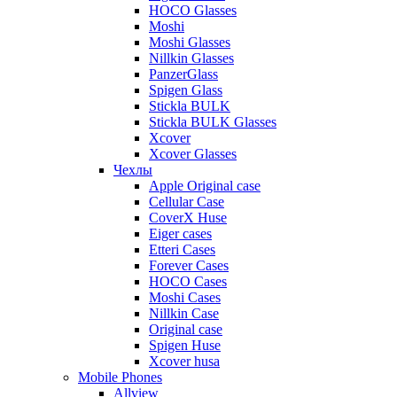
HOCO Glasses
Moshi
Moshi Glasses
Nillkin Glasses
PanzerGlass
Spigen Glass
Stickla BULK
Stickla BULK Glasses
Xcover
Xcover Glasses
Чехлы
Apple Original case
Cellular Case
CoverX Huse
Eiger cases
Etteri Cases
Forever Cases
HOCO Cases
Moshi Cases
Nillkin Case
Original case
Spigen Huse
Xcover husa
Mobile Phones
Allview