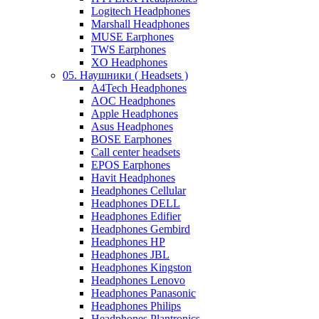
Logitech Headphones
Marshall Headphones
MUSE Earphones
TWS Earphones
XO Headphones
05. Наушники ( Headsets )
A4Tech Headphones
AOC Headphones
Apple Headphones
Asus Headphones
BOSE Earphones
Call center headsets
EPOS Earphones
Havit Headphones
Headphones Cellular
Headphones DELL
Headphones Edifier
Headphones Gembird
Headphones HP
Headphones JBL
Headphones Kingston
Headphones Lenovo
Headphones Panasonic
Headphones Philips
Headphones Plantronics