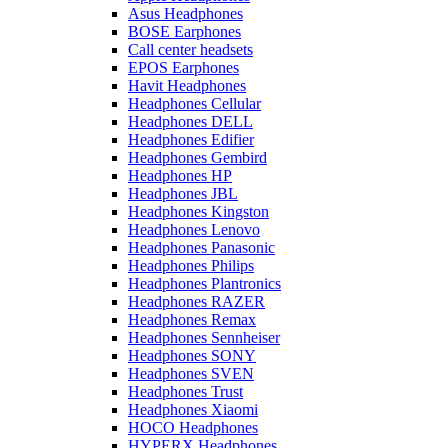
Asus Headphones
BOSE Earphones
Call center headsets
EPOS Earphones
Havit Headphones
Headphones Cellular
Headphones DELL
Headphones Edifier
Headphones Gembird
Headphones HP
Headphones JBL
Headphones Kingston
Headphones Lenovo
Headphones Panasonic
Headphones Philips
Headphones Plantronics
Headphones RAZER
Headphones Remax
Headphones Sennheiser
Headphones SONY
Headphones SVEN
Headphones Trust
Headphones Xiaomi
HOCO Headphones
HYPERX Headphones