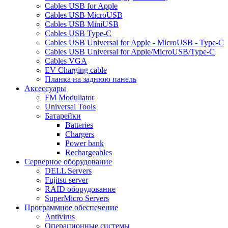
Cables USB for Apple
Cables USB MicroUSB
Cables USB MiniUSB
Cables USB Type-C
Cables USB Universal for Apple - MicroUSB - Type-C
Cables USB Universal for Apple/MicroUSB/Type-C
Cables VGA
EV Charging cable
Планка на заднюю панель
Аксессуары
FM Moduliator
Universal Tools
Батарейки
Batteries
Chargers
Power bank
Rechargeables
Серверное оборудование
DELL Servers
Fujitsu server
RAID оборудование
SuperMicro Servers
Программное обеспечение
Antivirus
Операционные системы