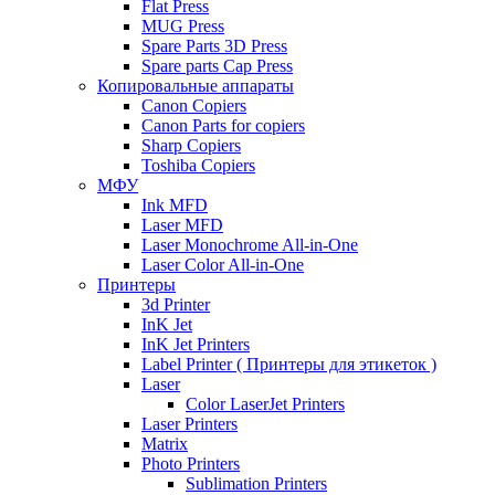
Flat Press
MUG Press
Spare Parts 3D Press
Spare parts Cap Press
Копировальные аппараты
Canon Copiers
Canon Parts for copiers
Sharp Copiers
Toshiba Copiers
МФУ
Ink MFD
Laser MFD
Laser Monochrome All-in-One
Laser Color All-in-One
Принтеры
3d Printer
InK Jet
InK Jet Printers
Label Printer ( Принтеры для этикеток )
Laser
Color LaserJet Printers
Laser Printers
Matrix
Photo Printers
Sublimation Printers