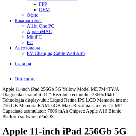
FPP
OEM
Офис
Компьютеры
All in One PC
Apple iMAC
MiniPC
PC
Автотовары
EV Charging Cable Wall Arm
Главная
Описание
Apple 11-inch iPad 256Gb 5G Yellow Model MD7M4TY/A
Diagonala ecranului: 11 " Rezolutia ecranului: 2360x1640
Tehnologia display-ului: Liquid Retina IPS LCD Memorie intern:
256 GB Memoria RAM: 6GB Max. Rezoluia camerei: 12 MP
Capacitate acumulator: 7606 mAh Chipset: Apple A16 Bionic
Platform software: iPadOS
Apple 11-inch iPad 256Gb 5G