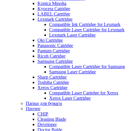
Konica Minolta
Kyocera Catridge
LABEL Cartrifge
Lexmark Cartridge
Compatible Ink Cartridge for Lexmark
Compatible Laser Cartridge for Lexmark
Lexmark Laser Cartridge
Oki Cartridge
Panasonic Catridge
Pantum Cartridge
Ricoh Catridge
Samsung Cartridge
Compatible Laser Cartridge for Samsung
Samsung Laser Cartridge
Sharp Cartridge
Toshiba Catridge
Xerox Cartridge
Compatible Laser Cartrdge for Xerox
Xerox Laser Cartridge
Папки для бумаги
Прочее
CHIP
Cleaning Blade
Developer
Doctor Balde