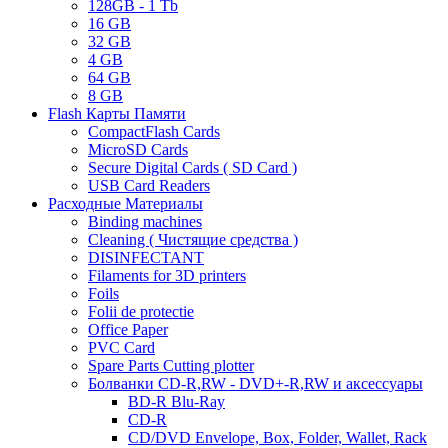
128GB - 1 Tb
16 GB
32 GB
4 GB
64 GB
8 GB
Flash Карты Памяти
CompactFlash Cards
MicroSD Cards
Secure Digital Cards ( SD Card )
USB Card Readers
Расходные Материалы
Binding machines
Cleaning ( Чистящие средства )
DISINFECTANT
Filaments for 3D printers
Foils
Folii de protectie
Office Paper
PVC Card
Spare Parts Cutting plotter
Болванки CD-R,RW - DVD+-R,RW и аксессуары
BD-R Blu-Ray
CD-R
CD/DVD Envelope, Box, Folder, Wallet, Rack