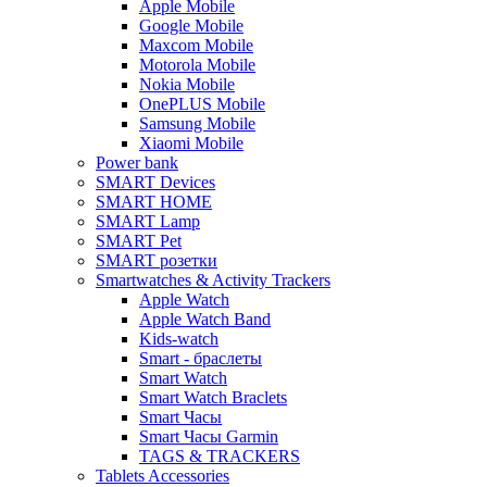
Apple Mobile
Google Mobile
Maxcom Mobile
Motorola Mobile
Nokia Mobile
OnePLUS Mobile
Samsung Mobile
Xiaomi Mobile
Power bank
SMART Devices
SMART HOME
SMART Lamp
SMART Pet
SMART розетки
Smartwatches & Activity Trackers
Apple Watch
Apple Watch Band
Kids-watch
Smart - браслеты
Smart Watch
Smart Watch Braclets
Smart Часы
Smart Часы Garmin
TAGS & TRACKERS
Tablets Accessories