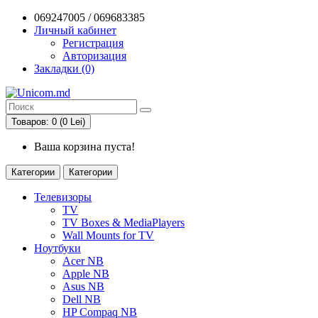
069247005 / 069683385
Личный кабинет
Регистрация
Авторизация
Закладки (0)
Товаров: 0 (0 Lei)
Ваша корзина пуста!
Категории
Категории
Телевизоры
TV
TV Boxes & MediaPlayers
Wall Mounts for TV
Ноутбуки
Acer NB
Apple NB
Asus NB
Dell NB
HP Compaq NB