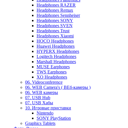
Headphones RAZER
Headphones Remax
Headphones Sennheiser
Headphones SONY
Headphones SVEN
Headphones Trust
Headphones Xiaomi
HOCO Headphones
Huawei Headphones
HYPERX Headphones
Logitech Headphones
Marshall Headphones
MUSE Earphones
TWS Earphones
XO Headphones
06. Videoconference
06. WEB Camera's ( ВЕб-камеры )
06. WEB камеры
07. USB Hub
07. USB Хабы
10. Игровые приставки
Nintendo
SONY PlayStation
Graphics Tablets