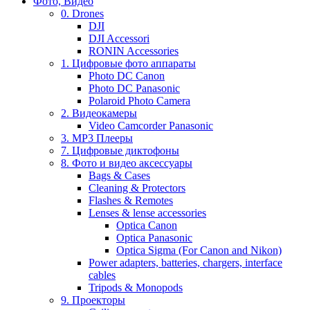
Фото, Видео
0. Drones
DJI
DJI Accessori
RONIN Accessories
1. Цифровые фото аппараты
Photo DC Canon
Photo DC Panasonic
Polaroid Photo Camera
2. Видеокамеры
Video Camcorder Panasonic
3. MP3 Плееры
7. Цифровые диктофоны
8. Фото и видео аксессуары
Bags & Cases
Cleaning & Protectors
Flashes & Remotes
Lenses & lense accessories
Optica Canon
Optica Panasonic
Optica Sigma (For Canon and Nikon)
Power adapters, batteries, chargers, interface
cables
Tripods & Monopods
9. Проекторы