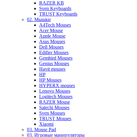
RAZER KB
Sven Keyboards
TRUST Keyboards
02. Мышки
A4Tech Mouses
Acer Mouse
Apple Mouse
Asus Mouses
Dell Mouses
Edifier Mouses
Gembird Mouses
Genius Mouses
Havit mouses
HP
HP Mouses
HYPERX mouses
Lenovo Mouses
Logitech Mouses
RAZER Mouse
Satechi Mouses
Sven Mouses
TRUST Mouses
Xiaomi
03. Mouse Pad
03. Игровые манипуляторы