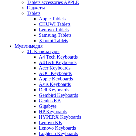
Tablets accessories APPLE
Гаджеты
Tablets
Apple Tablets
CHUWI Tablets
Lenovo Tablets
Samsung Tablets
Xiaomi Tablets
Мультимедия
01. Клавиатуры
A4 Tech Keyboards
A4Tech Keyboards
Acer Keyboards
AOC Keyboards
Apple Keyboards
Asus Keyboards
Dell Keyboards
Gembird Keyboards
Genius KB
Gigabyte
HP Keyboards
HYPERX Keyboards
Lenovo KB
Lenovo Keyboards
Logitech Keyboards