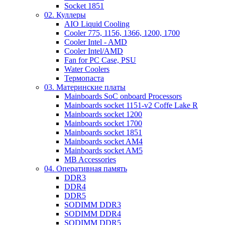
Socket 1851
02. Куллеры
AIO Liquid Cooling
Cooler 775, 1156, 1366, 1200, 1700
Cooler Intel - AMD
Cooler Intel/AMD
Fan for PC Case, PSU
Water Coolers
Термопаста
03. Материнские платы
Mainboards SoC onboard Processors
Mainboards socket 1151-v2 Coffe Lake R
Mainboards socket 1200
Mainboards socket 1700
Mainboards socket 1851
Mainboards socket AM4
Mainboards socket AM5
MB Accessories
04. Оперативная память
DDR3
DDR4
DDR5
SODIMM DDR3
SODIMM DDR4
SODIMM DDR5