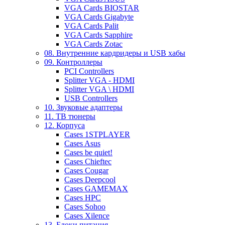
VGA Cards BIOSTAR
VGA Cards Gigabyte
VGA Cards Palit
VGA Cards Sapphire
VGA Cards Zotac
08. Внутренние кардридеры и USB хабы
09. Контроллеры
PCI Controllers
Splitter VGA - HDMI
Splitter VGA \ HDMI
USB Controllers
10. Звуковые адаптеры
11. ТВ тюнеры
12. Корпуса
Cases 1STPLAYER
Cases Asus
Cases be quiet!
Cases Chieftec
Cases Cougar
Cases Deepcool
Cases GAMEMAX
Cases HPC
Cases Sohoo
Cases Xilence
13. Блоки питания