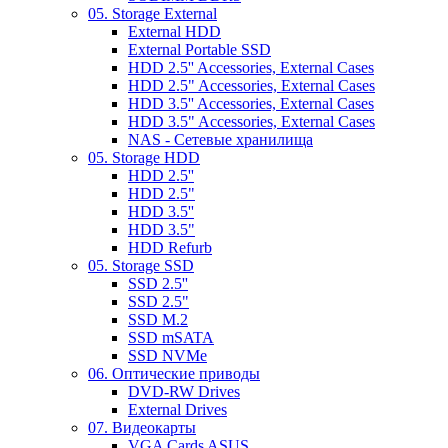
05. Storage External
External HDD
External Portable SSD
HDD 2.5'' Accessories, External Cases
HDD 2.5" Accessories, External Cases
HDD 3.5'' Accessories, External Cases
HDD 3.5" Accessories, External Cases
NAS - Сетевые хранилища
05. Storage HDD
HDD 2.5''
HDD 2.5"
HDD 3.5''
HDD 3.5"
HDD Refurb
05. Storage SSD
SSD 2.5''
SSD 2.5"
SSD M.2
SSD mSATA
SSD NVMe
06. Оптические приводы
DVD-RW Drives
External Drives
07. Видеокарты
VGA Cards ASUS