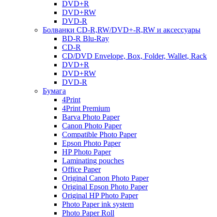
DVD+R
DVD+RW
DVD-R
Болванки CD-R,RW/DVD+-R,RW и аксессуары
BD-R Blu-Ray
CD-R
CD/DVD Envelope, Box, Folder, Wallet, Rack
DVD+R
DVD+RW
DVD-R
Бумага
4Print
4Print Premium
Barva Photo Paper
Canon Photo Paper
Compatible Photo Paper
Epson Photo Paper
HP Photo Paper
Laminating pouches
Office Paper
Original Canon Photo Paper
Original Epson Photo Paper
Original HP Photo Paper
Photo Paper ink system
Photo Paper Roll