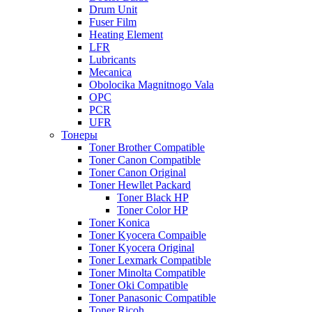
Drum Unit
Fuser Film
Heating Element
LFR
Lubricants
Mecanica
Obolocika Magnitnogo Vala
OPC
PCR
UFR
Тонеры
Toner Brother Compatible
Toner Canon Compatible
Toner Canon Original
Toner Hewllet Packard
Toner Black HP
Toner Color HP
Toner Konica
Toner Kyocera Compaible
Toner Kyocera Original
Toner Lexmark Compatible
Toner Minolta Compatible
Toner Oki Compatible
Toner Panasonic Compatible
Toner Ricoh