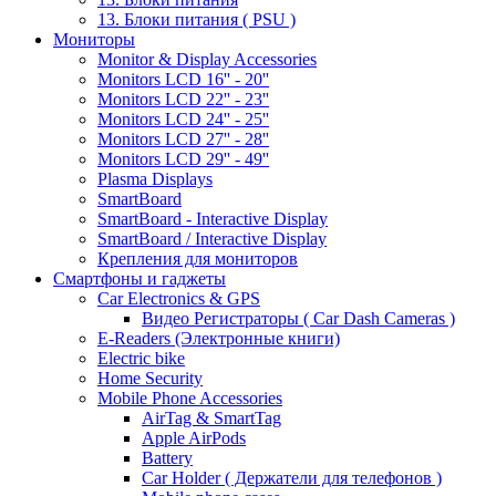
13. Блоки питания ( PSU )
Мониторы
Monitor & Display Accessories
Monitors LCD 16'' - 20''
Monitors LCD 22'' - 23''
Monitors LCD 24'' - 25''
Monitors LCD 27'' - 28''
Monitors LCD 29'' - 49''
Plasma Displays
SmartBoard
SmartBoard - Interactive Display
SmartBoard / Interactive Display
Крепления для мониторов
Смартфоны и гаджеты
Car Electronics & GPS
Видео Регистраторы ( Car Dash Cameras )
E-Readers (Электронные книги)
Electric bike
Home Security
Mobile Phone Accessories
AirTag & SmartTag
Apple AirPods
Battery
Car Holder ( Держатели для телефонов )