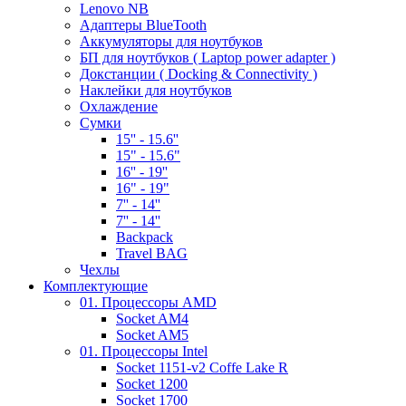
Lenovo NB
Адаптеры BlueTooth
Аккумуляторы для ноутбуков
БП для ноутбуков ( Laptop power adapter )
Докстанции ( Docking & Connectivity )
Наклейки для ноутбуков
Охлаждение
Сумки
15'' - 15.6''
15" - 15.6"
16'' - 19''
16" - 19"
7'' - 14''
7'' - 14''
Backpack
Travel BAG
Чехлы
Комплектующие
01. Процессоры AMD
Socket AM4
Socket AM5
01. Процессоры Intel
Socket 1151-v2 Coffe Lake R
Socket 1200
Socket 1700