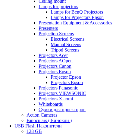
Ceiling mount
Lamps for projectors
Lamps for BenQ Projectors
Lamps for Projectors Epson
Presentation Equipment & Accessories
Presenters
Projection Screens
Electrical Screens
Manual Screens
Tripod Screens
Projectors Acer
Projectors AOpen
Projectors Canon
Projectors Epson
Projector Epson
Projectors Epson
Projectors Panasonic
Projectors VIEWSONIC
Projectors Xiaomi
Whiteboards
Сумки для проекторов
Action Cameras
Binoculars ( Бинокли )
USB Flash Накопители
128 GB