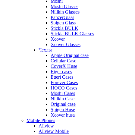
Moshi
Moshi Glasses
Nillkin Glasses
PanzerGlass
Spigen Glass
Stickla BULK
Stickla BULK Glasses
Xcover
Xcover Glasses
Чехлы
Apple Original case
Cellular Case
CoverX Huse
Eiger cases
Etteri Cases
Forever Cases
HOCO Cases
Moshi Cases
Nillkin Case
Original case
Spigen Huse
Xcover husa
Mobile Phones
Allview
Allview Mobile