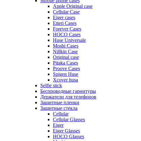
Mobile phone cases
Apple Original case
Cellular Case
Eiger cases
Etteri Cases
Forever Cases
HOCO Cases
Huse Universale
Moshi Cases
Nillkin Case
Original case
Pitaka Cases
Proove Cases
Spigen Huse
Xcover husa
Selfie stick
Беспроводные гарнитуры
Держатели для телефонов
Защитные пленки
Защитные стекла
Cellular
Cellular Glasses
Eiger
Eiger Glasses
HOCO Glasses