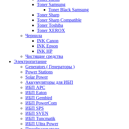
Toner Samsung
Toner Black Samsung
Toner Sharp
Toner Sharp Compatible
Toner Toshiba
Toner XEROX
Чернила
INK Canon
INK Epson
INK HP
Чистящие средства
Электропитание
Generators ( Генераторы )
Power Stations
Solar Power
Аккумуляторы для ИБП
ИБП APC
ИБП Eaton
ИБП Gembird
ИБП PowerCom
ИБП SPS
ИБП SVEN
ИБП Tuncmatik
ИБП Ultra Power
Преобразователи