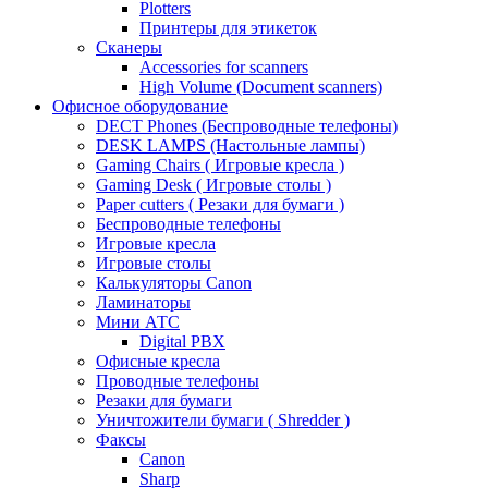
Plotters
Принтеры для этикеток
Сканеры
Accessories for scanners
High Volume (Document scanners)
Офисное оборудование
DECT Phones (Беспроводные телефоны)
DESK LAMPS (Настольные лампы)
Gaming Chairs ( Игровые кресла )
Gaming Desk ( Игровые столы )
Paper cutters ( Резаки для бумаги )
Беспроводные телефоны
Игровые кресла
Игровые столы
Калькуляторы Canon
Ламинаторы
Мини АТС
Digital PBX
Офисные кресла
Проводные телефоны
Резаки для бумаги
Уничтожители бумаги ( Shredder )
Факсы
Canon
Sharp