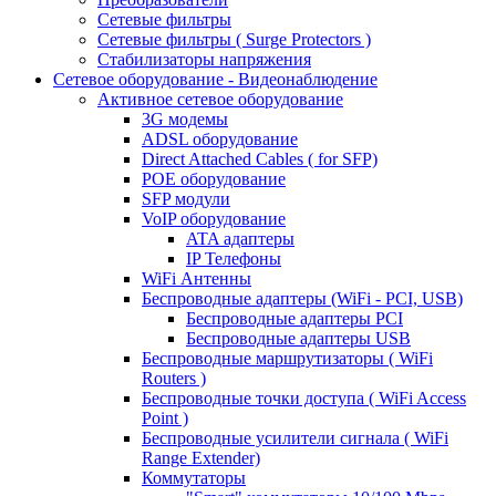
Сетевые фильтры
Сетевые фильтры ( Surge Protectors )
Стабилизаторы напряжения
Сетевое оборудование - Видеонаблюдение
Активное сетевое оборудование
3G модемы
ADSL оборудование
Direct Attached Cables ( for SFP)
POE оборудование
SFP модули
VoIP оборудование
ATA адаптеры
IP Телефоны
WiFi Антенны
Беспроводные адаптеры (WiFi - PCI, USB)
Беспроводные адаптеры PCI
Беспроводные адаптеры USB
Беспроводные маршрутизаторы ( WiFi
Routers )
Беспроводные точки доступа ( WiFi Access
Point )
Беспроводные усилители сигнала ( WiFi
Range Extender)
Коммутаторы