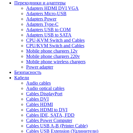
Переходники и адаптеры
Adapters HDMI DVI VGA
Adapters Micro-USB
Adapters Power
Adapters Type-C
Adapters USB to COM
Adapters USB to SATA
CPU-KVM Switch and Cables
CPU/KVM Switch and Cables
Mobile phone chargers 12v
Mobile phone chargers 220v
Mobile phone wireless chargers
Power adapter
Безопасность
Кабели
Audio cables
Audio optical cables
Cables DisplayPort
Cables DVI
Cables HDMI
Cables HDMI to DVI
Cables IDE, SATA, FDD
Cables Power Computer
Cables USB A-B (Printer Cable)
Cables USB Extension (Удлинители)