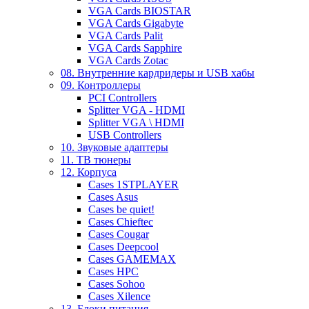
VGA Cards BIOSTAR
VGA Cards Gigabyte
VGA Cards Palit
VGA Cards Sapphire
VGA Cards Zotac
08. Внутренние кардридеры и USB хабы
09. Контроллеры
PCI Controllers
Splitter VGA - HDMI
Splitter VGA \ HDMI
USB Controllers
10. Звуковые адаптеры
11. ТВ тюнеры
12. Корпуса
Cases 1STPLAYER
Cases Asus
Cases be quiet!
Cases Chieftec
Cases Cougar
Cases Deepcool
Cases GAMEMAX
Cases HPC
Cases Sohoo
Cases Xilence
13. Блоки питания