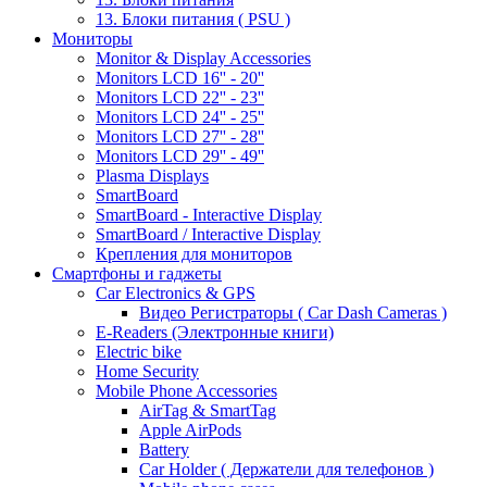
13. Блоки питания ( PSU )
Мониторы
Monitor & Display Accessories
Monitors LCD 16'' - 20''
Monitors LCD 22'' - 23''
Monitors LCD 24'' - 25''
Monitors LCD 27'' - 28''
Monitors LCD 29'' - 49''
Plasma Displays
SmartBoard
SmartBoard - Interactive Display
SmartBoard / Interactive Display
Крепления для мониторов
Смартфоны и гаджеты
Car Electronics & GPS
Видео Регистраторы ( Car Dash Cameras )
E-Readers (Электронные книги)
Electric bike
Home Security
Mobile Phone Accessories
AirTag & SmartTag
Apple AirPods
Battery
Car Holder ( Держатели для телефонов )