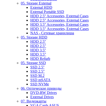
05. Storage External
External HDD
External Portable SSD
HDD 2.5'' Accessories, External Cases
HDD 2.5" Accessories, External Cases
HDD 3.5'' Accessories, External Cases
HDD 3.5" Accessories, External Cases
NAS - Сетевые хранилища
05. Storage HDD
HDD 2.5''
HDD 2.5"
HDD 3.5''
HDD 3.5"
HDD Refurb
05. Storage SSD
SSD 2.5''
SSD 2.5"
SSD M.2
SSD mSATA
SSD NVMe
06. Оптические приводы
DVD-RW Drives
External Drives
07. Видеокарты
VGA Cards ASUS