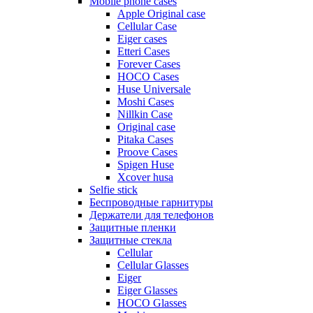
Mobile phone cases
Apple Original case
Cellular Case
Eiger cases
Etteri Cases
Forever Cases
HOCO Cases
Huse Universale
Moshi Cases
Nillkin Case
Original case
Pitaka Cases
Proove Cases
Spigen Huse
Xcover husa
Selfie stick
Беспроводные гарнитуры
Держатели для телефонов
Защитные пленки
Защитные стекла
Cellular
Cellular Glasses
Eiger
Eiger Glasses
HOCO Glasses