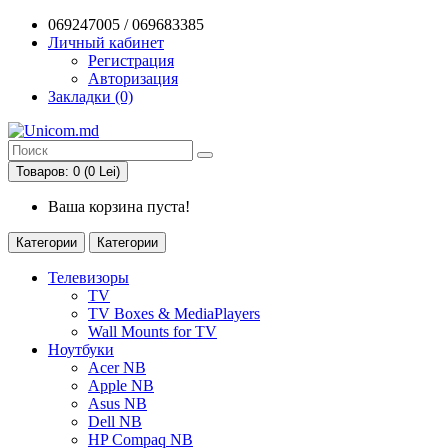
069247005 / 069683385
Личный кабинет
Регистрация
Авторизация
Закладки (0)
Товаров: 0 (0 Lei)
Ваша корзина пуста!
Категории
Категории
Телевизоры
TV
TV Boxes & MediaPlayers
Wall Mounts for TV
Ноутбуки
Acer NB
Apple NB
Asus NB
Dell NB
HP Compaq NB