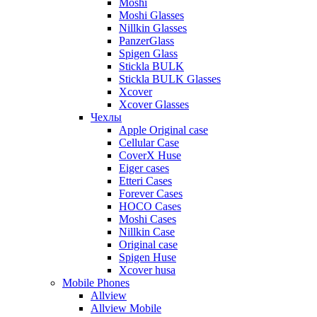
Moshi
Moshi Glasses
Nillkin Glasses
PanzerGlass
Spigen Glass
Stickla BULK
Stickla BULK Glasses
Xcover
Xcover Glasses
Чехлы
Apple Original case
Cellular Case
CoverX Huse
Eiger cases
Etteri Cases
Forever Cases
HOCO Cases
Moshi Cases
Nillkin Case
Original case
Spigen Huse
Xcover husa
Mobile Phones
Allview
Allview Mobile