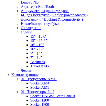
Lenovo NB
Адаптеры BlueTooth
Аккумуляторы для ноутбуков
БП для ноутбуков ( Laptop power adapter )
Докстанции ( Docking & Connectivity )
Наклейки для ноутбуков
Охлаждение
Сумки
15'' - 15.6''
15" - 15.6"
16'' - 19''
16" - 19"
7'' - 14''
7'' - 14''
Backpack
Travel BAG
Чехлы
Комплектующие
01. Процессоры AMD
Socket AM4
Socket AM5
01. Процессоры Intel
Socket 1151-v2 Coffe Lake R
Socket 1200
Socket 1700