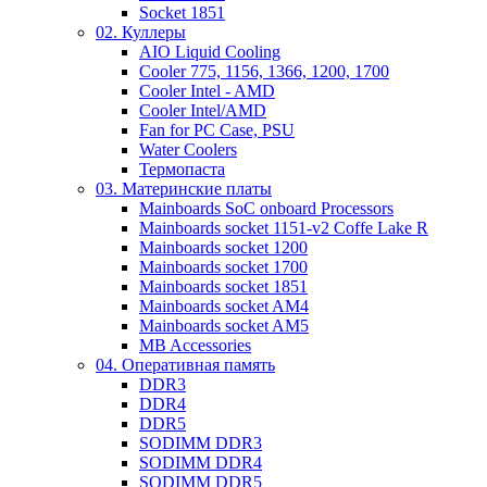
Socket 1851
02. Куллеры
AIO Liquid Cooling
Cooler 775, 1156, 1366, 1200, 1700
Cooler Intel - AMD
Cooler Intel/AMD
Fan for PC Case, PSU
Water Coolers
Термопаста
03. Материнские платы
Mainboards SoC onboard Processors
Mainboards socket 1151-v2 Coffe Lake R
Mainboards socket 1200
Mainboards socket 1700
Mainboards socket 1851
Mainboards socket AM4
Mainboards socket AM5
MB Accessories
04. Оперативная память
DDR3
DDR4
DDR5
SODIMM DDR3
SODIMM DDR4
SODIMM DDR5