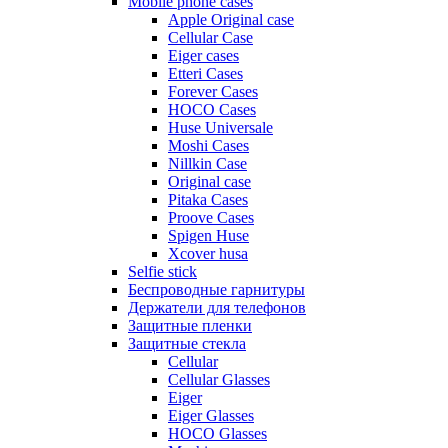
Mobile phone cases
Apple Original case
Cellular Case
Eiger cases
Etteri Cases
Forever Cases
HOCO Cases
Huse Universale
Moshi Cases
Nillkin Case
Original case
Pitaka Cases
Proove Cases
Spigen Huse
Xcover husa
Selfie stick
Беспроводные гарнитуры
Держатели для телефонов
Защитные пленки
Защитные стекла
Cellular
Cellular Glasses
Eiger
Eiger Glasses
HOCO Glasses