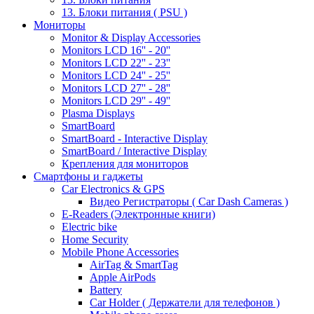
13. Блоки питания ( PSU )
Мониторы
Monitor & Display Accessories
Monitors LCD 16'' - 20''
Monitors LCD 22'' - 23''
Monitors LCD 24'' - 25''
Monitors LCD 27'' - 28''
Monitors LCD 29'' - 49''
Plasma Displays
SmartBoard
SmartBoard - Interactive Display
SmartBoard / Interactive Display
Крепления для мониторов
Смартфоны и гаджеты
Car Electronics & GPS
Видео Регистраторы ( Car Dash Cameras )
E-Readers (Электронные книги)
Electric bike
Home Security
Mobile Phone Accessories
AirTag & SmartTag
Apple AirPods
Battery
Car Holder ( Держатели для телефонов )