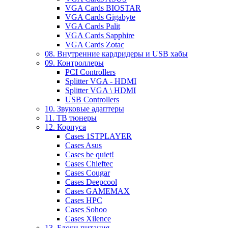
VGA Cards BIOSTAR
VGA Cards Gigabyte
VGA Cards Palit
VGA Cards Sapphire
VGA Cards Zotac
08. Внутренние кардридеры и USB хабы
09. Контроллеры
PCI Controllers
Splitter VGA - HDMI
Splitter VGA \ HDMI
USB Controllers
10. Звуковые адаптеры
11. ТВ тюнеры
12. Корпуса
Cases 1STPLAYER
Cases Asus
Cases be quiet!
Cases Chieftec
Cases Cougar
Cases Deepcool
Cases GAMEMAX
Cases HPC
Cases Sohoo
Cases Xilence
13. Блоки питания