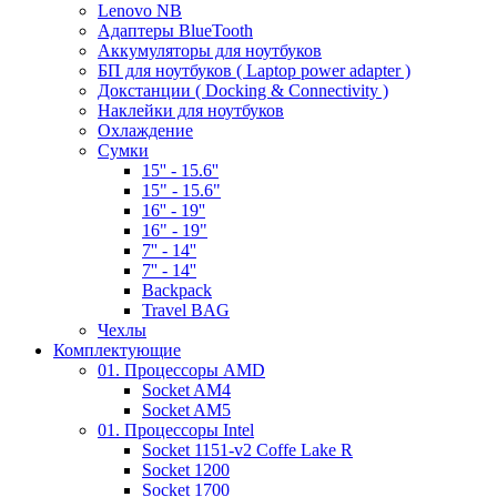
Lenovo NB
Адаптеры BlueTooth
Аккумуляторы для ноутбуков
БП для ноутбуков ( Laptop power adapter )
Докстанции ( Docking & Connectivity )
Наклейки для ноутбуков
Охлаждение
Сумки
15'' - 15.6''
15" - 15.6"
16'' - 19''
16" - 19"
7'' - 14''
7'' - 14''
Backpack
Travel BAG
Чехлы
Комплектующие
01. Процессоры AMD
Socket AM4
Socket AM5
01. Процессоры Intel
Socket 1151-v2 Coffe Lake R
Socket 1200
Socket 1700