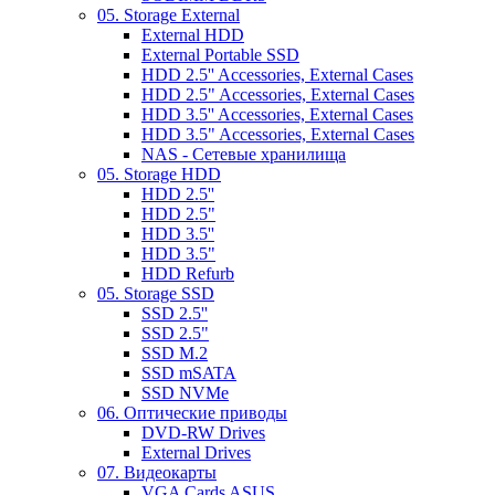
05. Storage External
External HDD
External Portable SSD
HDD 2.5'' Accessories, External Cases
HDD 2.5" Accessories, External Cases
HDD 3.5'' Accessories, External Cases
HDD 3.5" Accessories, External Cases
NAS - Сетевые хранилища
05. Storage HDD
HDD 2.5''
HDD 2.5"
HDD 3.5''
HDD 3.5"
HDD Refurb
05. Storage SSD
SSD 2.5''
SSD 2.5"
SSD M.2
SSD mSATA
SSD NVMe
06. Оптические приводы
DVD-RW Drives
External Drives
07. Видеокарты
VGA Cards ASUS