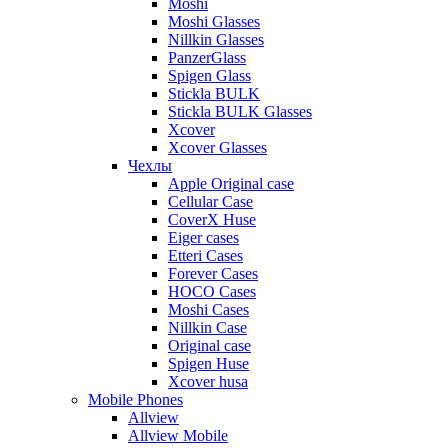
Moshi
Moshi Glasses
Nillkin Glasses
PanzerGlass
Spigen Glass
Stickla BULK
Stickla BULK Glasses
Xcover
Xcover Glasses
Чехлы
Apple Original case
Cellular Case
CoverX Huse
Eiger cases
Etteri Cases
Forever Cases
HOCO Cases
Moshi Cases
Nillkin Case
Original case
Spigen Huse
Xcover husa
Mobile Phones
Allview
Allview Mobile