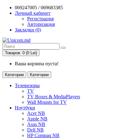
069247005 / 069683385
Личный кабинет
Регистрация
Авторизация
Закладки (0)
Товаров: 0 (0 Lei)
Ваша корзина пуста!
Категории
Категории
Телевизоры
TV
TV Boxes & MediaPlayers
Wall Mounts for TV
Ноутбуки
Acer NB
Apple NB
Asus NB
Dell NB
HP Compaq NB