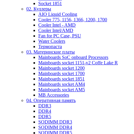
Socket 1851
02. Куллеры
AIO Liquid Cooling
Cooler 775, 1156, 1366, 1200, 1700
Cooler Intel - AMD
Cooler Intel/AMD
Fan for PC Case, PSU
Water Coolers
Термопаста
03. Материнские платы
Mainboards SoC onboard Processors
Mainboards socket 1151-v2 Coffe Lake R
Mainboards socket 1200
Mainboards socket 1700
Mainboards socket 1851
Mainboards socket AM4
Mainboards socket AM5
MB Accessories
04. Оперативная память
DDR3
DDR4
DDR5
SODIMM DDR3
SODIMM DDR4
SODIMM DDR5