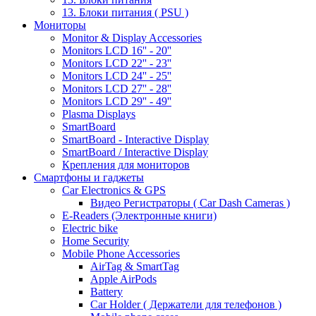
13. Блоки питания ( PSU )
Мониторы
Monitor & Display Accessories
Monitors LCD 16'' - 20''
Monitors LCD 22'' - 23''
Monitors LCD 24'' - 25''
Monitors LCD 27'' - 28''
Monitors LCD 29'' - 49''
Plasma Displays
SmartBoard
SmartBoard - Interactive Display
SmartBoard / Interactive Display
Крепления для мониторов
Смартфоны и гаджеты
Car Electronics & GPS
Видео Регистраторы ( Car Dash Cameras )
E-Readers (Электронные книги)
Electric bike
Home Security
Mobile Phone Accessories
AirTag & SmartTag
Apple AirPods
Battery
Car Holder ( Держатели для телефонов )