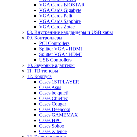
VGA Cards BIOSTAR
VGA Cards Gigabyte
VGA Cards Palit
VGA Cards Sapphire
VGA Cards Zotac
08. Внутренние кардридеры и USB хабы
09. Контроллеры
PCI Controllers
Splitter VGA - HDMI
Splitter VGA \ HDMI
USB Controllers
10. Звуковые адаптеры
11. ТВ тюнеры
12. Корпуса
Cases 1STPLAYER
Cases Asus
Cases be quiet!
Cases Chieftec
Cases Cougar
Cases Deepcool
Cases GAMEMAX
Cases HPC
Cases Sohoo
Cases Xilence
13. Блоки питания