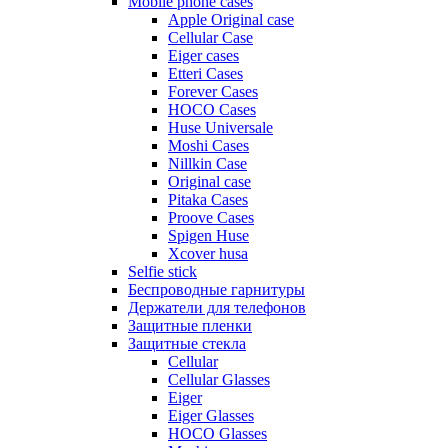
Mobile phone cases
Apple Original case
Cellular Case
Eiger cases
Etteri Cases
Forever Cases
HOCO Cases
Huse Universale
Moshi Cases
Nillkin Case
Original case
Pitaka Cases
Proove Cases
Spigen Huse
Xcover husa
Selfie stick
Беспроводные гарнитуры
Держатели для телефонов
Защитные пленки
Защитные стекла
Cellular
Cellular Glasses
Eiger
Eiger Glasses
HOCO Glasses