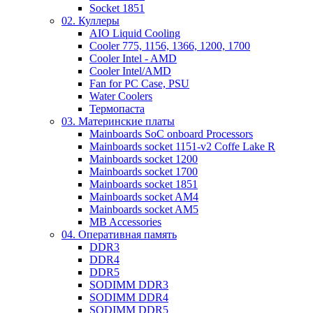
Socket 1851
02. Куллеры
AIO Liquid Cooling
Cooler 775, 1156, 1366, 1200, 1700
Cooler Intel - AMD
Cooler Intel/AMD
Fan for PC Case, PSU
Water Coolers
Термопаста
03. Материнские платы
Mainboards SoC onboard Processors
Mainboards socket 1151-v2 Coffe Lake R
Mainboards socket 1200
Mainboards socket 1700
Mainboards socket 1851
Mainboards socket AM4
Mainboards socket AM5
MB Accessories
04. Оперативная память
DDR3
DDR4
DDR5
SODIMM DDR3
SODIMM DDR4
SODIMM DDR5