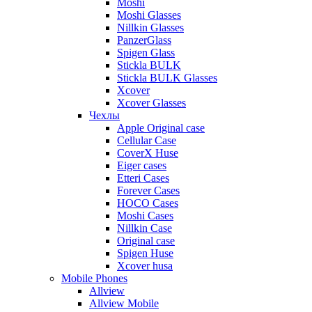
Moshi
Moshi Glasses
Nillkin Glasses
PanzerGlass
Spigen Glass
Stickla BULK
Stickla BULK Glasses
Xcover
Xcover Glasses
Чехлы
Apple Original case
Cellular Case
CoverX Huse
Eiger cases
Etteri Cases
Forever Cases
HOCO Cases
Moshi Cases
Nillkin Case
Original case
Spigen Huse
Xcover husa
Mobile Phones
Allview
Allview Mobile