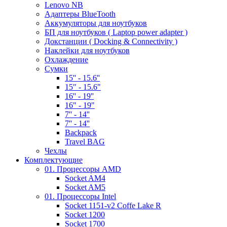
Lenovo NB
Адаптеры BlueTooth
Аккумуляторы для ноутбуков
БП для ноутбуков ( Laptop power adapter )
Докстанции ( Docking & Connectivity )
Наклейки для ноутбуков
Охлаждение
Сумки
15'' - 15.6''
15" - 15.6"
16'' - 19''
16" - 19"
7'' - 14''
7'' - 14''
Backpack
Travel BAG
Чехлы
Комплектующие
01. Процессоры AMD
Socket AM4
Socket AM5
01. Процессоры Intel
Socket 1151-v2 Coffe Lake R
Socket 1200
Socket 1700