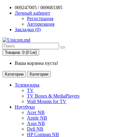
069247005 / 069683385
Личный кабинет
Регистрация
Авторизация
Закладки (0)
Товаров: 0 (0 Lei)
Ваша корзина пуста!
Категории
Категории
Телевизоры
TV
TV Boxes & MediaPlayers
Wall Mounts for TV
Ноутбуки
Acer NB
Apple NB
Asus NB
Dell NB
HP Compaq NB