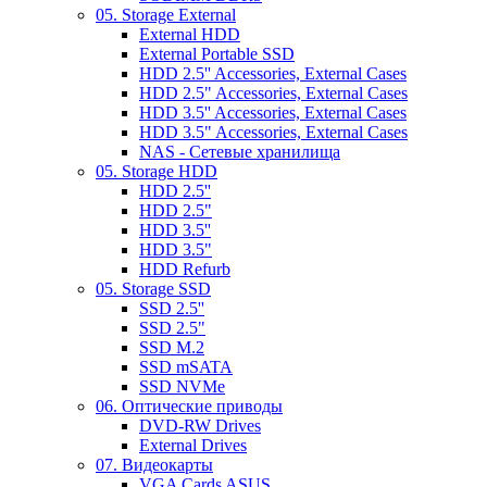
05. Storage External
External HDD
External Portable SSD
HDD 2.5'' Accessories, External Cases
HDD 2.5" Accessories, External Cases
HDD 3.5'' Accessories, External Cases
HDD 3.5" Accessories, External Cases
NAS - Сетевые хранилища
05. Storage HDD
HDD 2.5''
HDD 2.5"
HDD 3.5''
HDD 3.5"
HDD Refurb
05. Storage SSD
SSD 2.5''
SSD 2.5"
SSD M.2
SSD mSATA
SSD NVMe
06. Оптические приводы
DVD-RW Drives
External Drives
07. Видеокарты
VGA Cards ASUS