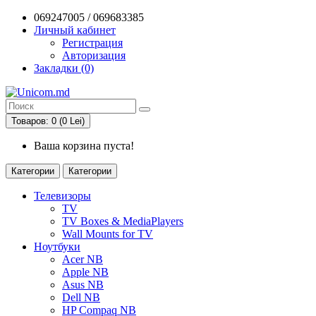
069247005 / 069683385
Личный кабинет
Регистрация
Авторизация
Закладки (0)
Товаров: 0 (0 Lei)
Ваша корзина пуста!
Категории
Категории
Телевизоры
TV
TV Boxes & MediaPlayers
Wall Mounts for TV
Ноутбуки
Acer NB
Apple NB
Asus NB
Dell NB
HP Compaq NB