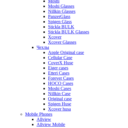
Moshi
Moshi Glasses
Nillkin Glasses
PanzerGlass
Spigen Glass
Stickla BULK
Stickla BULK Glasses
Xcover
Xcover Glasses
Чехлы
Apple Original case
Cellular Case
CoverX Huse
Eiger cases
Etteri Cases
Forever Cases
HOCO Cases
Moshi Cases
Nillkin Case
Original case
Spigen Huse
Xcover husa
Mobile Phones
Allview
Allview Mobile