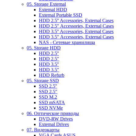
05. Storage External
External HDD
External Portable SSD
HDD 2.5'' Accessories, External Cases
HDD 2.5" Accessories, External Cases
HDD 3.5'' Accessories, External Cases
HDD 3.5" Accessories, External Cases
NAS - Сетевые хранилища
05. Storage HDD
HDD 2.5''
HDD 2.5"
HDD 3.5''
HDD 3.5"
HDD Refurb
05. Storage SSD
SSD 2.5''
SSD 2.5"
SSD M.2
SSD mSATA
SSD NVMe
06. Оптические приводы
DVD-RW Drives
External Drives
07. Видеокарты
VGA Cards ASUS