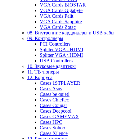
VGA Cards BIOSTAR
VGA Cards Gigabyte
VGA Cards Palit
VGA Cards Sapphire
VGA Cards Zotac
08. Внутренние кардридеры и USB хабы
09. Контроллеры
PCI Controllers
Splitter VGA - HDMI
Splitter VGA \ HDMI
USB Controllers
10. Звуковые адаптеры
11. ТВ тюнеры
12. Корпуса
Cases 1STPLAYER
Cases Asus
Cases be quiet!
Cases Chieftec
Cases Cougar
Cases Deepcool
Cases GAMEMAX
Cases HPC
Cases Sohoo
Cases Xilence
13. Блоки питания