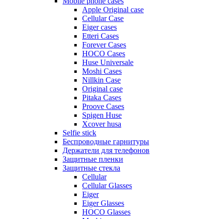
Mobile phone cases
Apple Original case
Cellular Case
Eiger cases
Etteri Cases
Forever Cases
HOCO Cases
Huse Universale
Moshi Cases
Nillkin Case
Original case
Pitaka Cases
Proove Cases
Spigen Huse
Xcover husa
Selfie stick
Беспроводные гарнитуры
Держатели для телефонов
Защитные пленки
Защитные стекла
Cellular
Cellular Glasses
Eiger
Eiger Glasses
HOCO Glasses