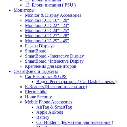
13. Блоки питания ( PSU )
Мониторы
Monitor & Display Accessories
Monitors LCD 16'' - 20''
Monitors LCD 22'' - 23''
Monitors LCD 24'' - 25''
Monitors LCD 27'' - 28''
Monitors LCD 29'' - 49''
Plasma Displays
SmartBoard
SmartBoard - Interactive Display
SmartBoard / Interactive Display
Крепления для мониторов
Смартфоны и гаджеты
Car Electronics & GPS
Видео Регистраторы ( Car Dash Cameras )
E-Readers (Электронные книги)
Electric bike
Home Security
Mobile Phone Accessories
AirTag & SmartTag
Apple AirPods
Battery
Car Holder ( Держатели для телефонов )