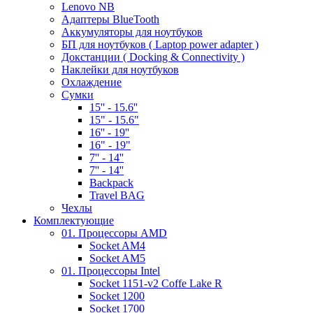
Lenovo NB
Адаптеры BlueTooth
Аккумуляторы для ноутбуков
БП для ноутбуков ( Laptop power adapter )
Докстанции ( Docking & Connectivity )
Наклейки для ноутбуков
Охлаждение
Сумки
15'' - 15.6''
15" - 15.6"
16'' - 19''
16" - 19"
7'' - 14''
7'' - 14''
Backpack
Travel BAG
Чехлы
Комплектующие
01. Процессоры AMD
Socket AM4
Socket AM5
01. Процессоры Intel
Socket 1151-v2 Coffe Lake R
Socket 1200
Socket 1700