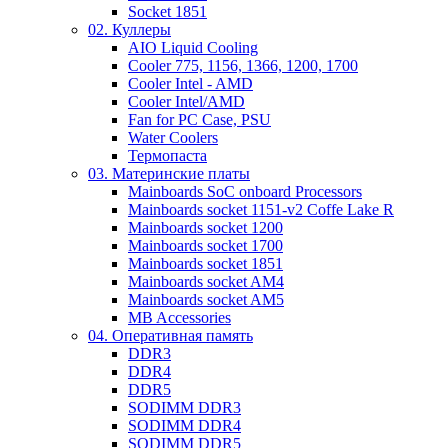
Socket 1851
02. Куллеры
AIO Liquid Cooling
Cooler 775, 1156, 1366, 1200, 1700
Cooler Intel - AMD
Cooler Intel/AMD
Fan for PC Case, PSU
Water Coolers
Термопаста
03. Материнские платы
Mainboards SoC onboard Processors
Mainboards socket 1151-v2 Coffe Lake R
Mainboards socket 1200
Mainboards socket 1700
Mainboards socket 1851
Mainboards socket AM4
Mainboards socket AM5
MB Accessories
04. Оперативная память
DDR3
DDR4
DDR5
SODIMM DDR3
SODIMM DDR4
SODIMM DDR5