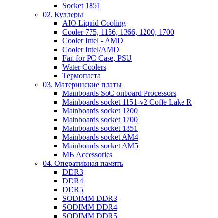
Socket 1851
02. Куллеры
AIO Liquid Cooling
Cooler 775, 1156, 1366, 1200, 1700
Cooler Intel - AMD
Cooler Intel/AMD
Fan for PC Case, PSU
Water Coolers
Термопаста
03. Материнские платы
Mainboards SoC onboard Processors
Mainboards socket 1151-v2 Coffe Lake R
Mainboards socket 1200
Mainboards socket 1700
Mainboards socket 1851
Mainboards socket AM4
Mainboards socket AM5
MB Accessories
04. Оперативная память
DDR3
DDR4
DDR5
SODIMM DDR3
SODIMM DDR4
SODIMM DDR5