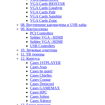
VGA Cards BIOSTAR
VGA Cards Gigabyte
VGA Cards Palit
VGA Cards Sapphire
VGA Cards Zotac
08. Внутренние кардридеры и USB хабы
09. Контроллеры
PCI Controllers
Splitter VGA - HDMI
Splitter VGA \ HDMI
USB Controllers
10. Звуковые адаптеры
11. ТВ тюнеры
12. Корпуса
Cases 1STPLAYER
Cases Asus
Cases be quiet!
Cases Chieftec
Cases Cougar
Cases Deepcool
Cases GAMEMAX
Cases HPC
Cases Sohoo
Cases Xilence
13. Блоки питания