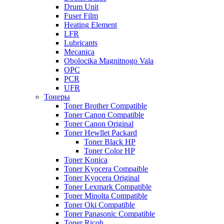
Drum Unit
Fuser Film
Heating Element
LFR
Lubricants
Mecanica
Obolocika Magnitnogo Vala
OPC
PCR
UFR
Тонеры
Toner Brother Compatible
Toner Canon Compatible
Toner Canon Original
Toner Hewllet Packard
Toner Black HP
Toner Color HP
Toner Konica
Toner Kyocera Compaible
Toner Kyocera Original
Toner Lexmark Compatible
Toner Minolta Compatible
Toner Oki Compatible
Toner Panasonic Compatible
Toner Ricoh