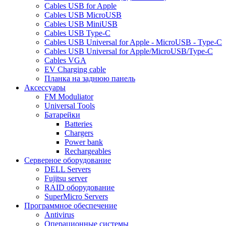
Cables USB for Apple
Cables USB MicroUSB
Cables USB MiniUSB
Cables USB Type-C
Cables USB Universal for Apple - MicroUSB - Type-C
Cables USB Universal for Apple/MicroUSB/Type-C
Cables VGA
EV Charging cable
Планка на заднюю панель
Аксессуары
FM Moduliator
Universal Tools
Батарейки
Batteries
Chargers
Power bank
Rechargeables
Серверное оборудование
DELL Servers
Fujitsu server
RAID оборудование
SuperMicro Servers
Программное обеспечение
Antivirus
Операционные системы