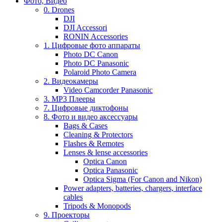
Фото, Видео
0. Drones
DJI
DJI Accessori
RONIN Accessories
1. Цифровые фото аппараты
Photo DC Canon
Photo DC Panasonic
Polaroid Photo Camera
2. Видеокамеры
Video Camcorder Panasonic
3. MP3 Плееры
7. Цифровые диктофоны
8. Фото и видео аксессуары
Bags & Cases
Cleaning & Protectors
Flashes & Remotes
Lenses & lense accessories
Optica Canon
Optica Panasonic
Optica Sigma (For Canon and Nikon)
Power adapters, batteries, chargers, interface
cables
Tripods & Monopods
9. Проекторы