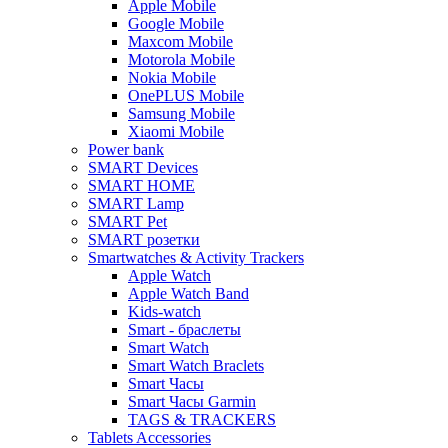
Apple Mobile
Google Mobile
Maxcom Mobile
Motorola Mobile
Nokia Mobile
OnePLUS Mobile
Samsung Mobile
Xiaomi Mobile
Power bank
SMART Devices
SMART HOME
SMART Lamp
SMART Pet
SMART розетки
Smartwatches & Activity Trackers
Apple Watch
Apple Watch Band
Kids-watch
Smart - браслеты
Smart Watch
Smart Watch Braclets
Smart Часы
Smart Часы Garmin
TAGS & TRACKERS
Tablets Accessories