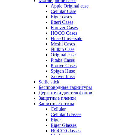
Mobile phone cases
Apple Original case
Cellular Case
Eiger cases
Etteri Cases
Forever Cases
HOCO Cases
Huse Universale
Moshi Cases
Nillkin Case
Original case
Pitaka Cases
Proove Cases
Spigen Huse
Xcover husa
Selfie stick
Беспроводные гарнитуры
Держатели для телефонов
Защитные пленки
Защитные стекла
Cellular
Cellular Glasses
Eiger
Eiger Glasses
HOCO Glasses