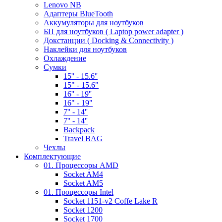
Lenovo NB
Адаптеры BlueTooth
Аккумуляторы для ноутбуков
БП для ноутбуков ( Laptop power adapter )
Докстанции ( Docking & Connectivity )
Наклейки для ноутбуков
Охлаждение
Сумки
15'' - 15.6''
15" - 15.6"
16'' - 19''
16" - 19"
7'' - 14''
7'' - 14''
Backpack
Travel BAG
Чехлы
Комплектующие
01. Процессоры AMD
Socket AM4
Socket AM5
01. Процессоры Intel
Socket 1151-v2 Coffe Lake R
Socket 1200
Socket 1700