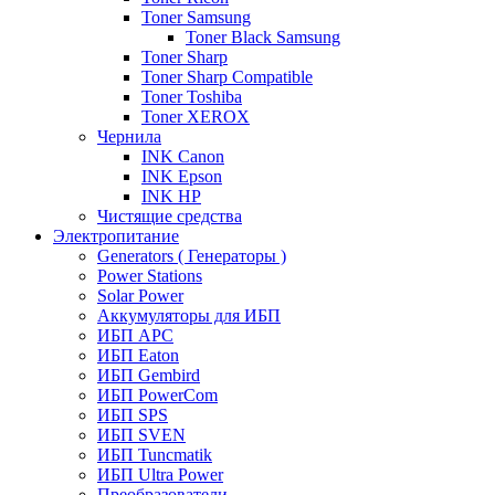
Toner Samsung
Toner Black Samsung
Toner Sharp
Toner Sharp Compatible
Toner Toshiba
Toner XEROX
Чернила
INK Canon
INK Epson
INK HP
Чистящие средства
Электропитание
Generators ( Генераторы )
Power Stations
Solar Power
Аккумуляторы для ИБП
ИБП APC
ИБП Eaton
ИБП Gembird
ИБП PowerCom
ИБП SPS
ИБП SVEN
ИБП Tuncmatik
ИБП Ultra Power
Преобразователи