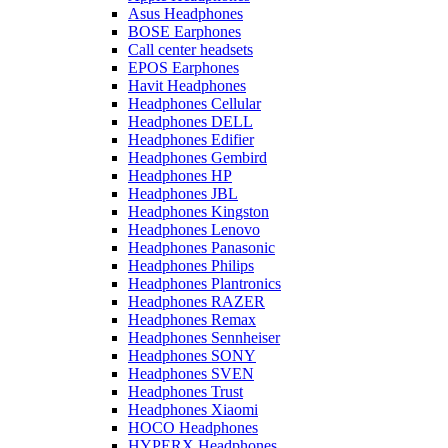
Asus Headphones
BOSE Earphones
Call center headsets
EPOS Earphones
Havit Headphones
Headphones Cellular
Headphones DELL
Headphones Edifier
Headphones Gembird
Headphones HP
Headphones JBL
Headphones Kingston
Headphones Lenovo
Headphones Panasonic
Headphones Philips
Headphones Plantronics
Headphones RAZER
Headphones Remax
Headphones Sennheiser
Headphones SONY
Headphones SVEN
Headphones Trust
Headphones Xiaomi
HOCO Headphones
HYPERX Headphones