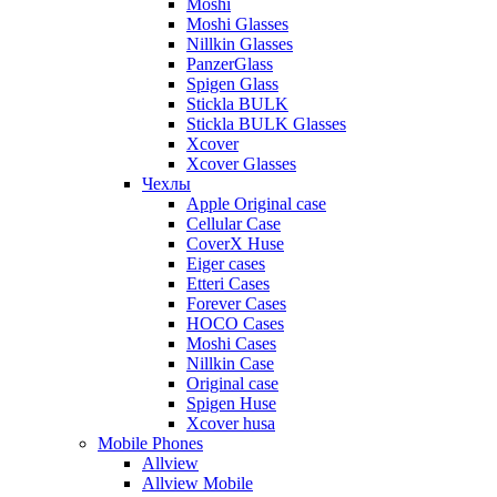
Moshi
Moshi Glasses
Nillkin Glasses
PanzerGlass
Spigen Glass
Stickla BULK
Stickla BULK Glasses
Xcover
Xcover Glasses
Чехлы
Apple Original case
Cellular Case
CoverX Huse
Eiger cases
Etteri Cases
Forever Cases
HOCO Cases
Moshi Cases
Nillkin Case
Original case
Spigen Huse
Xcover husa
Mobile Phones
Allview
Allview Mobile