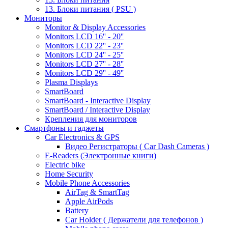
13. Блоки питания ( PSU )
Мониторы
Monitor & Display Accessories
Monitors LCD 16'' - 20''
Monitors LCD 22'' - 23''
Monitors LCD 24'' - 25''
Monitors LCD 27'' - 28''
Monitors LCD 29'' - 49''
Plasma Displays
SmartBoard
SmartBoard - Interactive Display
SmartBoard / Interactive Display
Крепления для мониторов
Смартфоны и гаджеты
Car Electronics & GPS
Видео Регистраторы ( Car Dash Cameras )
E-Readers (Электронные книги)
Electric bike
Home Security
Mobile Phone Accessories
AirTag & SmartTag
Apple AirPods
Battery
Car Holder ( Держатели для телефонов )