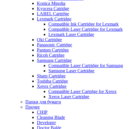
Konica Minolta
Kyocera Catridge
LABEL Cartrifge
Lexmark Cartridge
Compatible Ink Cartridge for Lexmark
Compatible Laser Cartridge for Lexmark
Lexmark Laser Cartridge
Oki Cartridge
Panasonic Catridge
Pantum Cartridge
Ricoh Catridge
Samsung Cartridge
Compatible Laser Cartridge for Samsung
Samsung Laser Cartridge
Sharp Cartridge
Toshiba Catridge
Xerox Cartridge
Compatible Laser Cartrdge for Xerox
Xerox Laser Cartridge
Папки для бумаги
Прочее
CHIP
Cleaning Blade
Developer
Doctor Balde