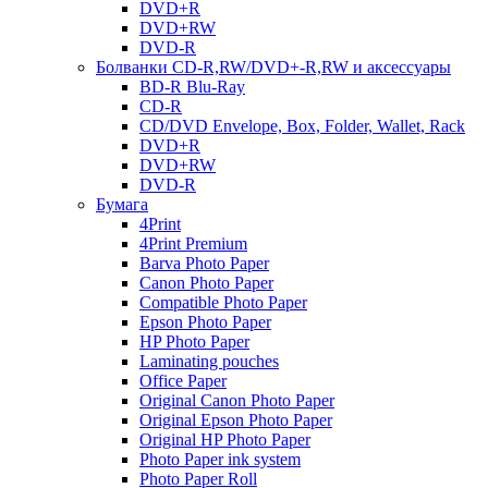
DVD+R
DVD+RW
DVD-R
Болванки CD-R,RW/DVD+-R,RW и аксессуары
BD-R Blu-Ray
CD-R
CD/DVD Envelope, Box, Folder, Wallet, Rack
DVD+R
DVD+RW
DVD-R
Бумага
4Print
4Print Premium
Barva Photo Paper
Canon Photo Paper
Compatible Photo Paper
Epson Photo Paper
HP Photo Paper
Laminating pouches
Office Paper
Original Canon Photo Paper
Original Epson Photo Paper
Original HP Photo Paper
Photo Paper ink system
Photo Paper Roll