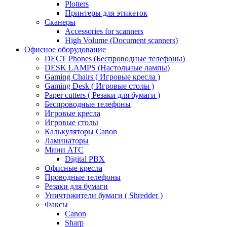
Plotters
Принтеры для этикеток
Сканеры
Accessories for scanners
High Volume (Document scanners)
Офисное оборудование
DECT Phones (Беспроводные телефоны)
DESK LAMPS (Настольные лампы)
Gaming Chairs ( Игровые кресла )
Gaming Desk ( Игровые столы )
Paper cutters ( Резаки для бумаги )
Беспроводные телефоны
Игровые кресла
Игровые столы
Калькуляторы Canon
Ламинаторы
Мини АТС
Digital PBX
Офисные кресла
Проводные телефоны
Резаки для бумаги
Уничтожители бумаги ( Shredder )
Факсы
Canon
Sharp