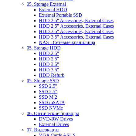
05. Storage External
External HDD
External Portable SSD
HDD 2.5'' Accessories, External Cases
HDD 2.5" Accessories, External Cases
HDD 3.5'' Accessories, External Cases
HDD 3.5" Accessories, External Cases
NAS - Сетевые хранилища
05. Storage HDD
HDD 2.5''
HDD 2.5"
HDD 3.5''
HDD 3.5"
HDD Refurb
05. Storage SSD
SSD 2.5''
SSD 2.5"
SSD M.2
SSD mSATA
SSD NVMe
06. Оптические приводы
DVD-RW Drives
External Drives
07. Видеокарты
VGA Cards ASUS