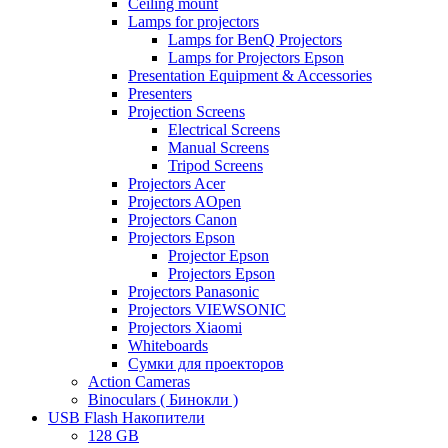
Ceiling mount
Lamps for projectors
Lamps for BenQ Projectors
Lamps for Projectors Epson
Presentation Equipment & Accessories
Presenters
Projection Screens
Electrical Screens
Manual Screens
Tripod Screens
Projectors Acer
Projectors AOpen
Projectors Canon
Projectors Epson
Projector Epson
Projectors Epson
Projectors Panasonic
Projectors VIEWSONIC
Projectors Xiaomi
Whiteboards
Сумки для проекторов
Action Cameras
Binoculars ( Бинокли )
USB Flash Накопители
128 GB