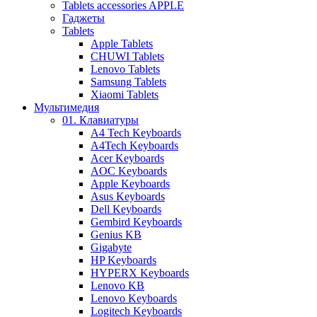
Tablets accessories APPLE
Гаджеты
Tablets
Apple Tablets
CHUWI Tablets
Lenovo Tablets
Samsung Tablets
Xiaomi Tablets
Мультимедия
01. Клавиатуры
A4 Tech Keyboards
A4Tech Keyboards
Acer Keyboards
AOC Keyboards
Apple Keyboards
Asus Keyboards
Dell Keyboards
Gembird Keyboards
Genius KB
Gigabyte
HP Keyboards
HYPERX Keyboards
Lenovo KB
Lenovo Keyboards
Logitech Keyboards