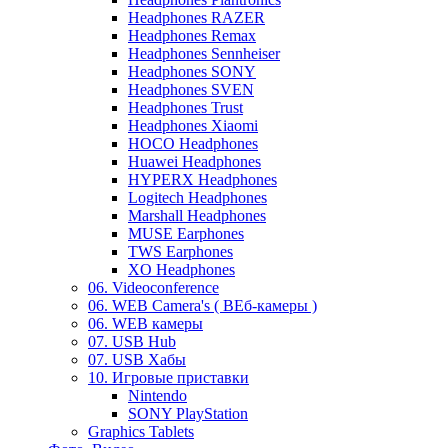
Headphones RAZER
Headphones Remax
Headphones Sennheiser
Headphones SONY
Headphones SVEN
Headphones Trust
Headphones Xiaomi
HOCO Headphones
Huawei Headphones
HYPERX Headphones
Logitech Headphones
Marshall Headphones
MUSE Earphones
TWS Earphones
XO Headphones
06. Videoconference
06. WEB Camera's ( ВЕб-камеры )
06. WEB камеры
07. USB Hub
07. USB Хабы
10. Игровые приставки
Nintendo
SONY PlayStation
Graphics Tablets