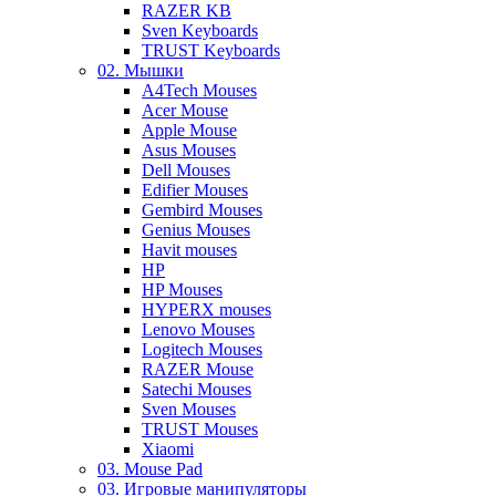
RAZER KB
Sven Keyboards
TRUST Keyboards
02. Мышки
A4Tech Mouses
Acer Mouse
Apple Mouse
Asus Mouses
Dell Mouses
Edifier Mouses
Gembird Mouses
Genius Mouses
Havit mouses
HP
HP Mouses
HYPERX mouses
Lenovo Mouses
Logitech Mouses
RAZER Mouse
Satechi Mouses
Sven Mouses
TRUST Mouses
Xiaomi
03. Mouse Pad
03. Игровые манипуляторы