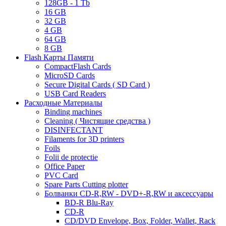
128GB - 1 Tb
16 GB
32 GB
4 GB
64 GB
8 GB
Flash Карты Памяти
CompactFlash Cards
MicroSD Cards
Secure Digital Cards ( SD Card )
USB Card Readers
Расходные Материалы
Binding machines
Cleaning ( Чистящие средства )
DISINFECTANT
Filaments for 3D printers
Foils
Folii de protectie
Office Paper
PVC Card
Spare Parts Cutting plotter
Болванки CD-R,RW - DVD+-R,RW и аксессуары
BD-R Blu-Ray
CD-R
CD/DVD Envelope, Box, Folder, Wallet, Rack