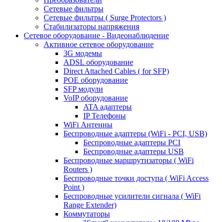
Сетевые фильтры
Сетевые фильтры ( Surge Protectors )
Стабилизаторы напряжения
Сетевое оборудование - Видеонаблюдение
Активное сетевое оборудование
3G модемы
ADSL оборудование
Direct Attached Cables ( for SFP)
POE оборудование
SFP модули
VoIP оборудование
ATA адаптеры
IP Телефоны
WiFi Антенны
Беспроводные адаптеры (WiFi - PCI, USB)
Беспроводные адаптеры PCI
Беспроводные адаптеры USB
Беспроводные маршрутизаторы ( WiFi
Routers )
Беспроводные точки доступа ( WiFi Access
Point )
Беспроводные усилители сигнала ( WiFi
Range Extender)
Коммутаторы