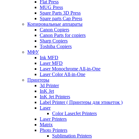
Flat Press
MUG Press
Spare Parts 3D Press
Spare parts Cap Press
Копировальные аппараты
Canon Copiers
Canon Parts for copiers
Sharp Copiers
Toshiba Copiers
МФУ
Ink MFD
Laser MFD
Laser Monochrome All-in-One
Laser Color All-in-One
Принтеры
3d Printer
InK Jet
InK Jet Printers
Label Printer ( Принтеры для этикеток )
Laser
Color LaserJet Printers
Laser Printers
Matrix
Photo Printers
Sublimation Printers