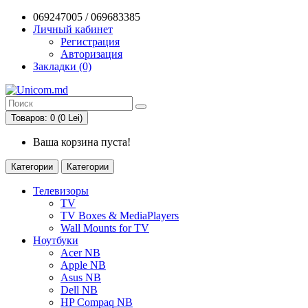
069247005 / 069683385
Личный кабинет
Регистрация
Авторизация
Закладки (0)
Товаров: 0 (0 Lei)
Ваша корзина пуста!
Категории
Категории
Телевизоры
TV
TV Boxes & MediaPlayers
Wall Mounts for TV
Ноутбуки
Acer NB
Apple NB
Asus NB
Dell NB
HP Compaq NB