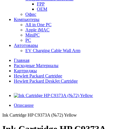
FPP
OEM
Офис
Компьютеры
All in One PC
Apple iMAC
MiniPC
PC
Автотовары
EV Charging Cable Wall Arm
Главная
Расходные Материалы
Картриджы
Hewlett Packard Cartridge
Hewlett Packard DeskJet Cartridge
Описание
Ink Cartridge HP C9373A (№72) Yellow