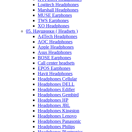
Logitech Headphones
Marshall Headphones
MUSE Earphones
TWS Earphones
XO Headphones
05. Наушники ( Headsets )
A4Tech Headphones
AOC Headphones
Apple Headphones
Asus Headphones
BOSE Earphones
Call center headsets
EPOS Earphones
Havit Headphones
Headphones Cellular
Headphones DELL
Headphones Edifier
Headphones Gembird
Headphones HP
Headphones JBL
Headphones Kingston
Headphones Lenovo
Headphones Panasonic
Headphones Philips
Headphones Plantronics