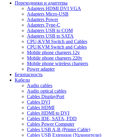
Переходники и адаптеры
Adapters HDMI DVI VGA
Adapters Micro-USB
Adapters Power
Adapters Type-C
Adapters USB to COM
Adapters USB to SATA
CPU-KVM Switch and Cables
CPU/KVM Switch and Cables
Mobile phone chargers 12v
Mobile phone chargers 220v
Mobile phone wireless chargers
Power adapter
Безопасность
Кабели
Audio cables
Audio optical cables
Cables DisplayPort
Cables DVI
Cables HDMI
Cables HDMI to DVI
Cables IDE, SATA, FDD
Cables Power Computer
Cables USB A-B (Printer Cable)
Cables USB Extension (Удлинители)