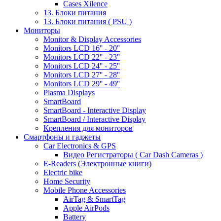
Cases Xilence
13. Блоки питания
13. Блоки питания ( PSU )
Мониторы
Monitor & Display Accessories
Monitors LCD 16'' - 20''
Monitors LCD 22'' - 23''
Monitors LCD 24'' - 25''
Monitors LCD 27'' - 28''
Monitors LCD 29'' - 49''
Plasma Displays
SmartBoard
SmartBoard - Interactive Display
SmartBoard / Interactive Display
Крепления для мониторов
Смартфоны и гаджеты
Car Electronics & GPS
Видео Регистраторы ( Car Dash Cameras )
E-Readers (Электронные книги)
Electric bike
Home Security
Mobile Phone Accessories
AirTag & SmartTag
Apple AirPods
Battery