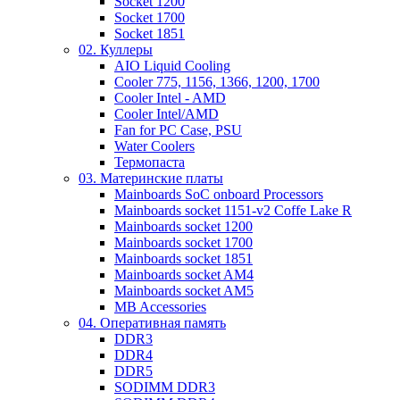
Socket 1200
Socket 1700
Socket 1851
02. Куллеры
AIO Liquid Cooling
Cooler 775, 1156, 1366, 1200, 1700
Cooler Intel - AMD
Cooler Intel/AMD
Fan for PC Case, PSU
Water Coolers
Термопаста
03. Материнские платы
Mainboards SoC onboard Processors
Mainboards socket 1151-v2 Coffe Lake R
Mainboards socket 1200
Mainboards socket 1700
Mainboards socket 1851
Mainboards socket AM4
Mainboards socket AM5
MB Accessories
04. Оперативная память
DDR3
DDR4
DDR5
SODIMM DDR3