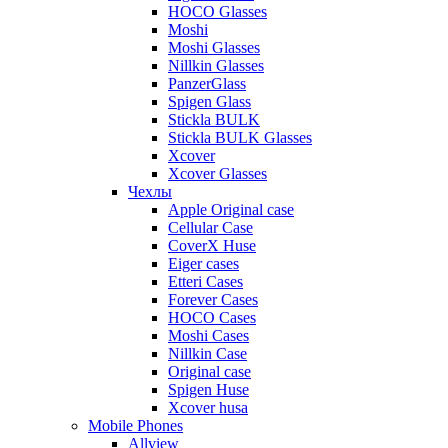
HOCO Glasses
Moshi
Moshi Glasses
Nillkin Glasses
PanzerGlass
Spigen Glass
Stickla BULK
Stickla BULK Glasses
Xcover
Xcover Glasses
Чехлы
Apple Original case
Cellular Case
CoverX Huse
Eiger cases
Etteri Cases
Forever Cases
HOCO Cases
Moshi Cases
Nillkin Case
Original case
Spigen Huse
Xcover husa
Mobile Phones
Allview