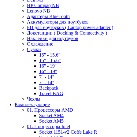
HP Compaq NB
Lenovo NB
Адаптеры BlueTooth
Аккумуляторы для ноутбуков
БП для ноутбуков ( Laptop power adapter )
Докстанции ( Docking & Connectivity )
Наклейки для ноутбуков
Охлаждение
Сумки
15'' - 15.6''
15" - 15.6"
16'' - 19''
16" - 19"
7'' - 14''
7'' - 14''
Backpack
Travel BAG
Чехлы
Комплектующие
01. Процессоры AMD
Socket AM4
Socket AM5
01. Процессоры Intel
Socket 1151-v2 Coffe Lake R