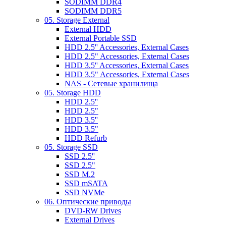
SODIMM DDR4
SODIMM DDR5
05. Storage External
External HDD
External Portable SSD
HDD 2.5'' Accessories, External Cases
HDD 2.5" Accessories, External Cases
HDD 3.5'' Accessories, External Cases
HDD 3.5" Accessories, External Cases
NAS - Сетевые хранилища
05. Storage HDD
HDD 2.5''
HDD 2.5"
HDD 3.5''
HDD 3.5"
HDD Refurb
05. Storage SSD
SSD 2.5''
SSD 2.5"
SSD M.2
SSD mSATA
SSD NVMe
06. Оптические приводы
DVD-RW Drives
External Drives