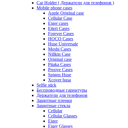
Car Holder ( Держатели для телефонов )
Mobile phone cases
Apple Original case
Cellular Case
Eiger cases
Etteri Cases
Forever Cases
HOCO Cases
Huse Universale
Moshi Cases
Nillkin Case
Original case
Pitaka Cases
Proove Cases
Spigen Huse
Xcover husa
Selfie stick
Беспроводные гарнитуры
Держатели для телефонов
Защитные пленки
Защитные стекла
Cellular
Cellular Glasses
Eiger
Eiger Glasses