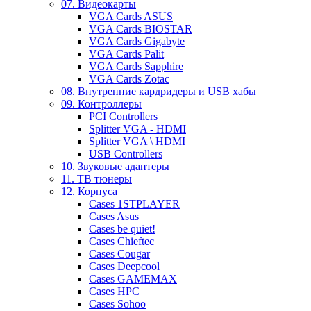
07. Видеокарты
VGA Cards ASUS
VGA Cards BIOSTAR
VGA Cards Gigabyte
VGA Cards Palit
VGA Cards Sapphire
VGA Cards Zotac
08. Внутренние кардридеры и USB хабы
09. Контроллеры
PCI Controllers
Splitter VGA - HDMI
Splitter VGA \ HDMI
USB Controllers
10. Звуковые адаптеры
11. ТВ тюнеры
12. Корпуса
Cases 1STPLAYER
Cases Asus
Cases be quiet!
Cases Chieftec
Cases Cougar
Cases Deepcool
Cases GAMEMAX
Cases HPC
Cases Sohoo