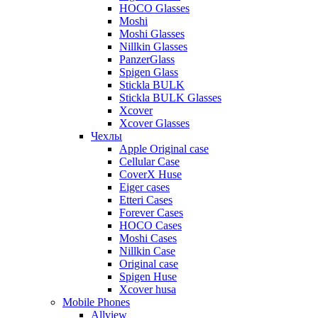
HOCO Glasses
Moshi
Moshi Glasses
Nillkin Glasses
PanzerGlass
Spigen Glass
Stickla BULK
Stickla BULK Glasses
Xcover
Xcover Glasses
Чехлы
Apple Original case
Cellular Case
CoverX Huse
Eiger cases
Etteri Cases
Forever Cases
HOCO Cases
Moshi Cases
Nillkin Case
Original case
Spigen Huse
Xcover husa
Mobile Phones
Allview