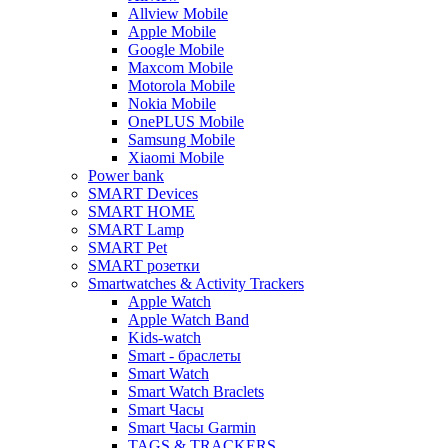
Allview Mobile
Apple Mobile
Google Mobile
Maxcom Mobile
Motorola Mobile
Nokia Mobile
OnePLUS Mobile
Samsung Mobile
Xiaomi Mobile
Power bank
SMART Devices
SMART HOME
SMART Lamp
SMART Pet
SMART розетки
Smartwatches & Activity Trackers
Apple Watch
Apple Watch Band
Kids-watch
Smart - браслеты
Smart Watch
Smart Watch Braclets
Smart Часы
Smart Часы Garmin
TAGS & TRACKERS