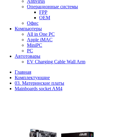
Antivirus
Операционные системы
FPP
OEM
Офис
Компьютеры
All in One PC
Apple iMAC
MiniPC
PC
Автотовары
EV Charging Cable Wall Arm
Главная
Комплектующие
03. Материнские платы
Mainboards socket AM4