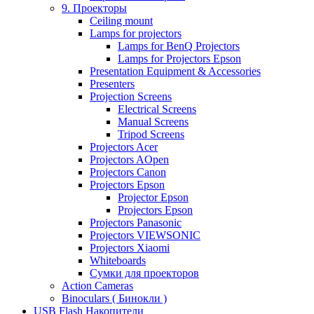
9. Проекторы
Ceiling mount
Lamps for projectors
Lamps for BenQ Projectors
Lamps for Projectors Epson
Presentation Equipment & Accessories
Presenters
Projection Screens
Electrical Screens
Manual Screens
Tripod Screens
Projectors Acer
Projectors AOpen
Projectors Canon
Projectors Epson
Projector Epson
Projectors Epson
Projectors Panasonic
Projectors VIEWSONIC
Projectors Xiaomi
Whiteboards
Сумки для проекторов
Action Cameras
Binoculars ( Бинокли )
USB Flash Накопители