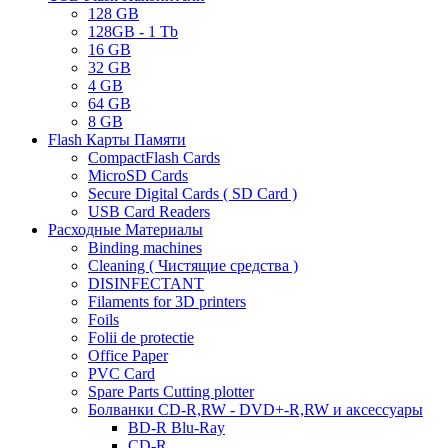
128 GB
128GB - 1 Tb
16 GB
32 GB
4 GB
64 GB
8 GB
Flash Карты Памяти
CompactFlash Cards
MicroSD Cards
Secure Digital Cards ( SD Card )
USB Card Readers
Расходные Материалы
Binding machines
Cleaning ( Чистящие средства )
DISINFECTANT
Filaments for 3D printers
Foils
Folii de protectie
Office Paper
PVC Card
Spare Parts Cutting plotter
Болванки CD-R,RW - DVD+-R,RW и аксессуары
BD-R Blu-Ray
CD-R