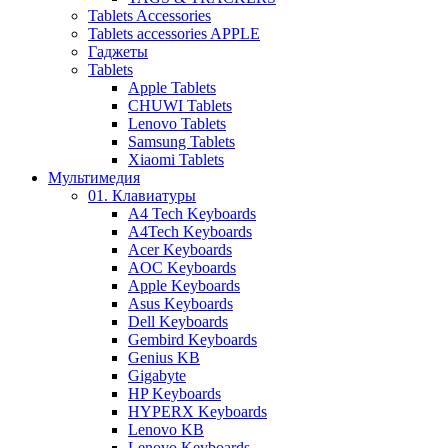
Tablets Accessories
Tablets accessories APPLE
Гаджеты
Tablets
Apple Tablets
CHUWI Tablets
Lenovo Tablets
Samsung Tablets
Xiaomi Tablets
Мультимедия
01. Клавиатуры
A4 Tech Keyboards
A4Tech Keyboards
Acer Keyboards
AOC Keyboards
Apple Keyboards
Asus Keyboards
Dell Keyboards
Gembird Keyboards
Genius KB
Gigabyte
HP Keyboards
HYPERX Keyboards
Lenovo KB
Lenovo Keyboards