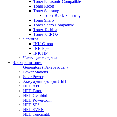
Toner Panasonic Compatible
Toner Ricoh
Toner Samsung
Toner Black Samsung
Toner Sharp
Toner Sharp Compatible
Toner Toshiba
Toner XEROX
Чернила
INK Canon
INK Epson
INK HP
Чистящие средства
Электропитание
Generators ( Генераторы )
Power Stations
Solar Power
Аккумуляторы для ИБП
ИБП APC
ИБП Eaton
ИБП Gembird
ИБП PowerCom
ИБП SPS
ИБП SVEN
ИБП Tuncmatik