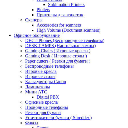
Sublimation Printers
Plotters
Принтеры для этикеток
Сканеры
Accessories for scanners
High Volume (Document scanners)
Офисное оборудование
DECT Phones (Беспроводные телефоны)
DESK LAMPS (Настольные лампы)
Gaming Chairs ( Игровые кресла )
Gaming Desk ( Игровые столы )
Paper cutters ( Резаки для бумаги )
Беспроводные телефоны
Игровые кресла
Игровые столы
Калькуляторы Canon
Ламинаторы
Мини АТС
Digital PBX
Офисные кресла
Проводные телефоны
Резаки для бумаги
Уничтожители бумаги ( Shredder )
Факсы
Canon