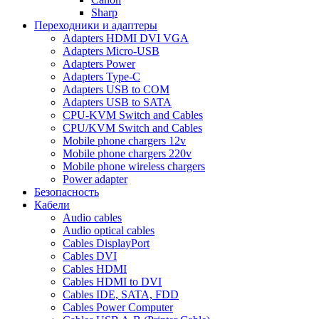
Sharp
Переходники и адаптеры
Adapters HDMI DVI VGA
Adapters Micro-USB
Adapters Power
Adapters Type-C
Adapters USB to COM
Adapters USB to SATA
CPU-KVM Switch and Cables
CPU/KVM Switch and Cables
Mobile phone chargers 12v
Mobile phone chargers 220v
Mobile phone wireless chargers
Power adapter
Безопасность
Кабели
Audio cables
Audio optical cables
Cables DisplayPort
Cables DVI
Cables HDMI
Cables HDMI to DVI
Cables IDE, SATA, FDD
Cables Power Computer