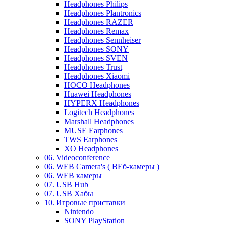
Headphones Philips
Headphones Plantronics
Headphones RAZER
Headphones Remax
Headphones Sennheiser
Headphones SONY
Headphones SVEN
Headphones Trust
Headphones Xiaomi
HOCO Headphones
Huawei Headphones
HYPERX Headphones
Logitech Headphones
Marshall Headphones
MUSE Earphones
TWS Earphones
XO Headphones
06. Videoconference
06. WEB Camera's ( ВЕб-камеры )
06. WEB камеры
07. USB Hub
07. USB Хабы
10. Игровые приставки
Nintendo
SONY PlayStation