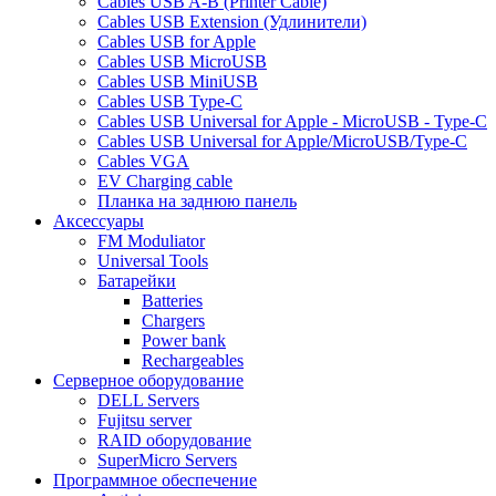
Cables USB A-B (Printer Cable)
Cables USB Extension (Удлинители)
Cables USB for Apple
Cables USB MicroUSB
Cables USB MiniUSB
Cables USB Type-C
Cables USB Universal for Apple - MicroUSB - Type-C
Cables USB Universal for Apple/MicroUSB/Type-C
Cables VGA
EV Charging cable
Планка на заднюю панель
Аксессуары
FM Moduliator
Universal Tools
Батарейки
Batteries
Chargers
Power bank
Rechargeables
Серверное оборудование
DELL Servers
Fujitsu server
RAID оборудование
SuperMicro Servers
Программное обеспечение