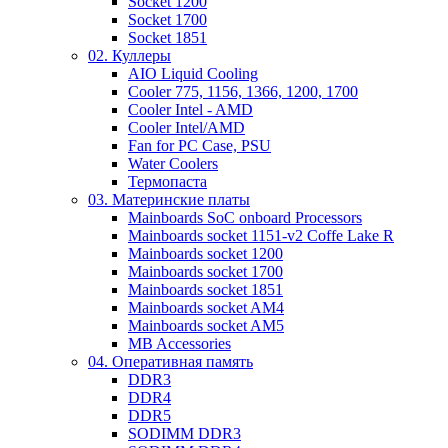
Socket 1200
Socket 1700
Socket 1851
02. Куллеры
AIO Liquid Cooling
Cooler 775, 1156, 1366, 1200, 1700
Cooler Intel - AMD
Cooler Intel/AMD
Fan for PC Case, PSU
Water Coolers
Термопаста
03. Материнские платы
Mainboards SoC onboard Processors
Mainboards socket 1151-v2 Coffe Lake R
Mainboards socket 1200
Mainboards socket 1700
Mainboards socket 1851
Mainboards socket AM4
Mainboards socket AM5
MB Accessories
04. Оперативная память
DDR3
DDR4
DDR5
SODIMM DDR3