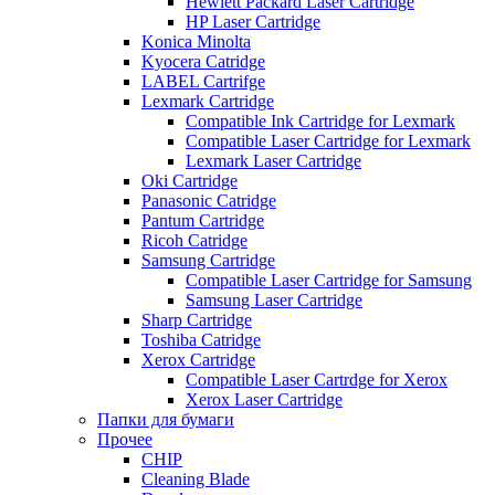
Hewlett Packard Laser Cartridge
HP Laser Cartridge
Konica Minolta
Kyocera Catridge
LABEL Cartrifge
Lexmark Cartridge
Compatible Ink Cartridge for Lexmark
Compatible Laser Cartridge for Lexmark
Lexmark Laser Cartridge
Oki Cartridge
Panasonic Catridge
Pantum Cartridge
Ricoh Catridge
Samsung Cartridge
Compatible Laser Cartridge for Samsung
Samsung Laser Cartridge
Sharp Cartridge
Toshiba Catridge
Xerox Cartridge
Compatible Laser Cartrdge for Xerox
Xerox Laser Cartridge
Папки для бумаги
Прочее
CHIP
Cleaning Blade