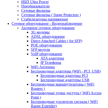
ИБП Ultra Power
Преобразователи
Сетевые фильтры
Сетевые фильтры ( Surge Protectors )
Стабилизаторы напряжения
Сетевое оборудование - Видеонаблюдение
Активное сетевое оборудование
3G модемы
ADSL оборудование
Direct Attached Cables ( for SFP)
POE оборудование
SFP модули
VoIP оборудование
ATA адаптеры
IP Телефоны
WiFi Антенны
Беспроводные адаптеры (WiFi - PCI, USB)
Беспроводные адаптеры PCI
Беспроводные адаптеры USB
Беспроводные маршрутизаторы ( WiFi
Routers )
Беспроводные точки доступа ( WiFi Access
Point )
Беспроводные усилители сигнала ( WiFi
Range Extender)