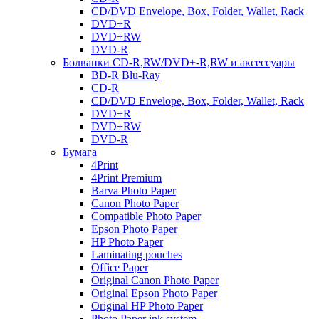
CD/DVD Envelope, Box, Folder, Wallet, Rack
DVD+R
DVD+RW
DVD-R
Болванки CD-R,RW/DVD+-R,RW и аксессуары
BD-R Blu-Ray
CD-R
CD/DVD Envelope, Box, Folder, Wallet, Rack
DVD+R
DVD+RW
DVD-R
Бумага
4Print
4Print Premium
Barva Photo Paper
Canon Photo Paper
Compatible Photo Paper
Epson Photo Paper
HP Photo Paper
Laminating pouches
Office Paper
Original Canon Photo Paper
Original Epson Photo Paper
Original HP Photo Paper
Photo Paper ink system