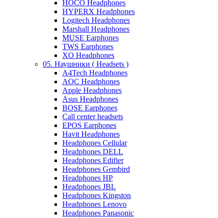
HOCO Headphones
HYPERX Headphones
Logitech Headphones
Marshall Headphones
MUSE Earphones
TWS Earphones
XO Headphones
05. Наушники ( Headsets )
A4Tech Headphones
AOC Headphones
Apple Headphones
Asus Headphones
BOSE Earphones
Call center headsets
EPOS Earphones
Havit Headphones
Headphones Cellular
Headphones DELL
Headphones Edifier
Headphones Gembird
Headphones HP
Headphones JBL
Headphones Kingston
Headphones Lenovo
Headphones Panasonic