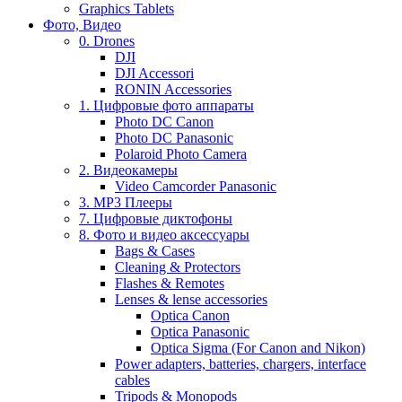
Graphics Tablets
Фото, Видео
0. Drones
DJI
DJI Accessori
RONIN Accessories
1. Цифровые фото аппараты
Photo DC Canon
Photo DC Panasonic
Polaroid Photo Camera
2. Видеокамеры
Video Camcorder Panasonic
3. MP3 Плееры
7. Цифровые диктофоны
8. Фото и видео аксессуары
Bags & Cases
Cleaning & Protectors
Flashes & Remotes
Lenses & lense accessories
Optica Canon
Optica Panasonic
Optica Sigma (For Canon and Nikon)
Power adapters, batteries, chargers, interface
cables
Tripods & Monopods