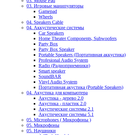
03. Mouse Pad
03. Игровые манипуляторы
Gamepad
Wheels
04. Speakers Cable
04. Аккустические системы
Car Speakers
Home Theater Components, Subwoofers
Party Box
Party Box Speaker
Portable Speakers (Портативная аккустика)
Profesional Audio System
Radio (Радиоприемники)
Smart speaker
SoundBAR
Vinyl Audio System
Портативная акустика (Portable Speakers)
04. Акустика для компьютера
Акустика - дерево 2.0
Акустика - пластик 2.0
Акустические системы 2.1
Акустические системы 5.1
05. Microphones ( Микрофоны )
05. Микрофоны
05. Наушники