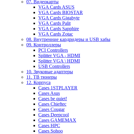
07. Видеокарты
VGA Cards ASUS
VGA Cards BIOSTAR
VGA Cards Gigabyte
VGA Cards Palit
VGA Cards Sapphire
VGA Cards Zotac
08. Внутренние кардридеры и USB хабы
09. Контроллеры
PCI Controllers
Splitter VGA - HDMI
Splitter VGA \ HDMI
USB Controllers
10. Звуковые адаптеры
11. ТВ тюнеры
12. Корпуса
Cases 1STPLAYER
Cases Asus
Cases be quiet!
Cases Chieftec
Cases Cougar
Cases Deepcool
Cases GAMEMAX
Cases HPC
Cases Sohoo