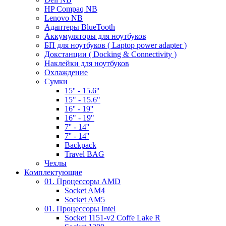
HP Compaq NB
Lenovo NB
Адаптеры BlueTooth
Аккумуляторы для ноутбуков
БП для ноутбуков ( Laptop power adapter )
Докстанции ( Docking & Connectivity )
Наклейки для ноутбуков
Охлаждение
Сумки
15'' - 15.6''
15" - 15.6"
16'' - 19''
16" - 19"
7'' - 14''
7'' - 14''
Backpack
Travel BAG
Чехлы
Комплектующие
01. Процессоры AMD
Socket AM4
Socket AM5
01. Процессоры Intel
Socket 1151-v2 Coffe Lake R