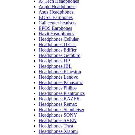
A4Tech Headphones
Apple Headphones
Asus Headphones
BOSE Earphones
Call center headsets
EPOS Earphones
Havit Headphones
Headphones Cellular
Headphones DELL
Headphones Edifier
Headphones Gembird
Headphones HP
Headphones JBL
Headphones Kingston
Headphones Lenovo
Headphones Panasonic
Headphones Philips
Headphones Plantronics
Headphones RAZER
Headphones Remax
Headphones Sennheiser
Headphones SONY
Headphones SVEN
Headphones Trust
Headphones Xiaomi