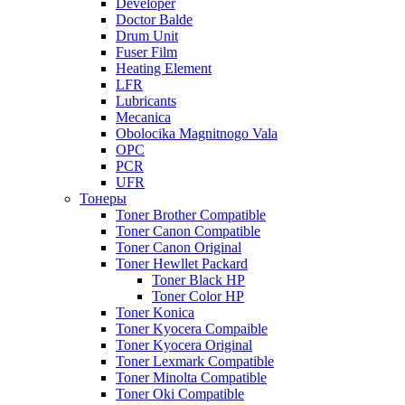
Developer
Doctor Balde
Drum Unit
Fuser Film
Heating Element
LFR
Lubricants
Mecanica
Obolocika Magnitnogo Vala
OPC
PCR
UFR
Тонеры
Toner Brother Compatible
Toner Canon Compatible
Toner Canon Original
Toner Hewllet Packard
Toner Black HP
Toner Color HP
Toner Konica
Toner Kyocera Compaible
Toner Kyocera Original
Toner Lexmark Compatible
Toner Minolta Compatible
Toner Oki Compatible