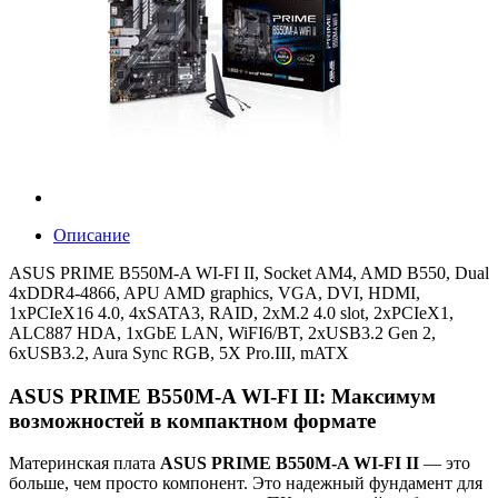
Описание
ASUS PRIME B550M-A WI-FI II, Socket AM4, AMD B550, Dual
4xDDR4-4866, APU AMD graphics, VGA, DVI, HDMI,
1xPCIeX16 4.0, 4xSATA3, RAID, 2xM.2 4.0 slot, 2xPCIeX1,
ALC887 HDA, 1xGbE LAN, WiFI6/BT, 2xUSB3.2 Gen 2,
6xUSB3.2, Aura Sync RGB, 5X Pro.III, mATX
ASUS PRIME B550M-A WI-FI II: Максимум
возможностей в компактном формате
Материнская плата
ASUS PRIME B550M-A WI-FI II
— это
больше, чем просто компонент. Это надежный фундамент для