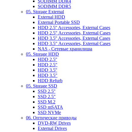
SODIMM DDR4
SODIMM DDR5
05. Storage External
External HDD
External Portable SSD
HDD 2.5'' Accessories, External Cases
HDD 2.5" Accessories, External Cases
HDD 3.5'' Accessories, External Cases
HDD 3.5" Accessories, External Cases
NAS - Сетевые хранилища
05. Storage HDD
HDD 2.5''
HDD 2.5"
HDD 3.5''
HDD 3.5"
HDD Refurb
05. Storage SSD
SSD 2.5''
SSD 2.5"
SSD M.2
SSD mSATA
SSD NVMe
06. Оптические приводы
DVD-RW Drives
External Drives