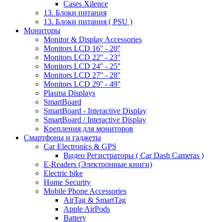
Cases Xilence
13. Блоки питания
13. Блоки питания ( PSU )
Мониторы
Monitor & Display Accessories
Monitors LCD 16'' - 20''
Monitors LCD 22'' - 23''
Monitors LCD 24'' - 25''
Monitors LCD 27'' - 28''
Monitors LCD 29'' - 49''
Plasma Displays
SmartBoard
SmartBoard - Interactive Display
SmartBoard / Interactive Display
Крепления для мониторов
Смартфоны и гаджеты
Car Electronics & GPS
Видео Регистраторы ( Car Dash Cameras )
E-Readers (Электронные книги)
Electric bike
Home Security
Mobile Phone Accessories
AirTag & SmartTag
Apple AirPods
Battery