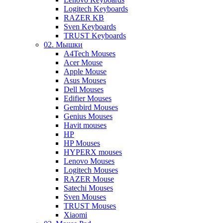
Logitech Keyboards
RAZER KB
Sven Keyboards
TRUST Keyboards
02. Мышки
A4Tech Mouses
Acer Mouse
Apple Mouse
Asus Mouses
Dell Mouses
Edifier Mouses
Gembird Mouses
Genius Mouses
Havit mouses
HP
HP Mouses
HYPERX mouses
Lenovo Mouses
Logitech Mouses
RAZER Mouse
Satechi Mouses
Sven Mouses
TRUST Mouses
Xiaomi