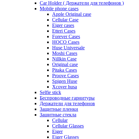
Car Holder ( Держатели для телефонов )
Mobile phone cases
Apple Original case
Cellular Case
Eiger cases
Etteri Cases
Forever Cases
HOCO Cases
Huse Universale
Moshi Cases
Nillkin Case
Original case
Pitaka Cases
Proove Cases
Spigen Huse
Xcover husa
Selfie stick
Беспроводные гарнитуры
Держатели для телефонов
Защитные пленки
Защитные стекла
Cellular
Cellular Glasses
Eiger
Eiger Glasses