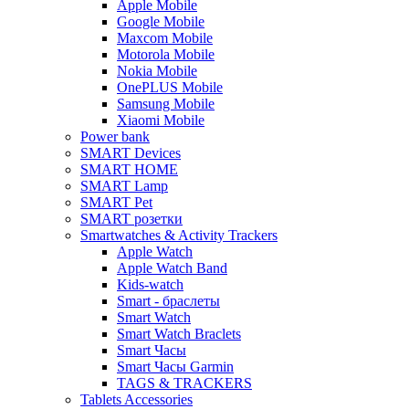
Apple Mobile
Google Mobile
Maxcom Mobile
Motorola Mobile
Nokia Mobile
OnePLUS Mobile
Samsung Mobile
Xiaomi Mobile
Power bank
SMART Devices
SMART HOME
SMART Lamp
SMART Pet
SMART розетки
Smartwatches & Activity Trackers
Apple Watch
Apple Watch Band
Kids-watch
Smart - браслеты
Smart Watch
Smart Watch Braclets
Smart Часы
Smart Часы Garmin
TAGS & TRACKERS
Tablets Accessories