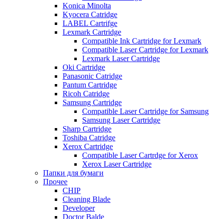
Konica Minolta
Kyocera Catridge
LABEL Cartrifge
Lexmark Cartridge
Compatible Ink Cartridge for Lexmark
Compatible Laser Cartridge for Lexmark
Lexmark Laser Cartridge
Oki Cartridge
Panasonic Catridge
Pantum Cartridge
Ricoh Catridge
Samsung Cartridge
Compatible Laser Cartridge for Samsung
Samsung Laser Cartridge
Sharp Cartridge
Toshiba Catridge
Xerox Cartridge
Compatible Laser Cartrdge for Xerox
Xerox Laser Cartridge
Папки для бумаги
Прочее
CHIP
Cleaning Blade
Developer
Doctor Balde