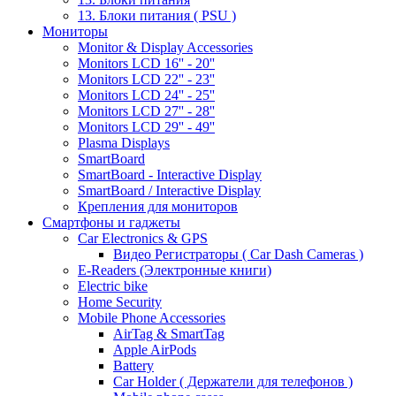
13. Блоки питания ( PSU )
Мониторы
Monitor & Display Accessories
Monitors LCD 16'' - 20''
Monitors LCD 22'' - 23''
Monitors LCD 24'' - 25''
Monitors LCD 27'' - 28''
Monitors LCD 29'' - 49''
Plasma Displays
SmartBoard
SmartBoard - Interactive Display
SmartBoard / Interactive Display
Крепления для мониторов
Смартфоны и гаджеты
Car Electronics & GPS
Видео Регистраторы ( Car Dash Cameras )
E-Readers (Электронные книги)
Electric bike
Home Security
Mobile Phone Accessories
AirTag & SmartTag
Apple AirPods
Battery
Car Holder ( Держатели для телефонов )