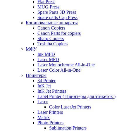
Flat Press
MUG Press
Spare Parts 3D Press
Spare parts Cap Press
Копировальные аппараты
Canon Copiers
Canon Parts for copiers
Sharp Copiers
Toshiba Copiers
МФУ
Ink MFD
Laser MFD
Laser Monochrome All-in-One
Laser Color All-in-One
Принтеры
3d Printer
InK Jet
InK Jet Printers
Label Printer ( Принтеры для этикеток )
Laser
Color LaserJet Printers
Laser Printers
Matrix
Photo Printers
Sublimation Printers