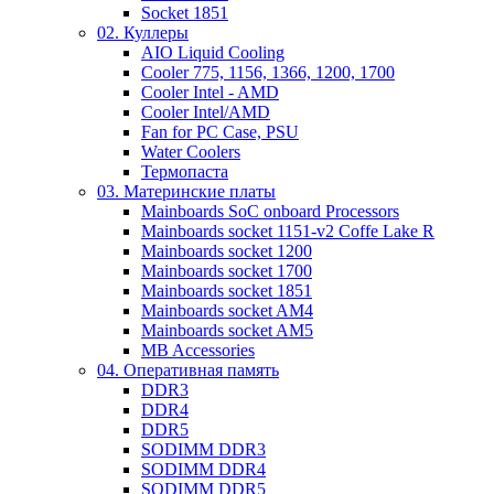
Socket 1851
02. Куллеры
AIO Liquid Cooling
Cooler 775, 1156, 1366, 1200, 1700
Cooler Intel - AMD
Cooler Intel/AMD
Fan for PC Case, PSU
Water Coolers
Термопаста
03. Материнские платы
Mainboards SoC onboard Processors
Mainboards socket 1151-v2 Coffe Lake R
Mainboards socket 1200
Mainboards socket 1700
Mainboards socket 1851
Mainboards socket AM4
Mainboards socket AM5
MB Accessories
04. Оперативная память
DDR3
DDR4
DDR5
SODIMM DDR3
SODIMM DDR4
SODIMM DDR5