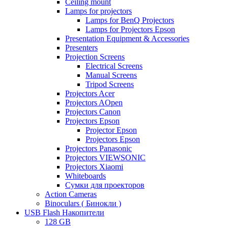
Ceiling mount
Lamps for projectors
Lamps for BenQ Projectors
Lamps for Projectors Epson
Presentation Equipment & Accessories
Presenters
Projection Screens
Electrical Screens
Manual Screens
Tripod Screens
Projectors Acer
Projectors AOpen
Projectors Canon
Projectors Epson
Projector Epson
Projectors Epson
Projectors Panasonic
Projectors VIEWSONIC
Projectors Xiaomi
Whiteboards
Сумки для проекторов
Action Cameras
Binoculars ( Бинокли )
USB Flash Накопители
128 GB