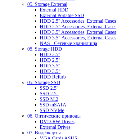
05. Storage External
External HDD
External Portable SSD
HDD 2.5'' Accessories, External Cases
HDD 2.5" Accessories, External Cases
HDD 3.5'' Accessories, External Cases
HDD 3.5" Accessories, External Cases
NAS - Сетевые хранилища
05. Storage HDD
HDD 2.5''
HDD 2.5"
HDD 3.5''
HDD 3.5"
HDD Refurb
05. Storage SSD
SSD 2.5''
SSD 2.5"
SSD M.2
SSD mSATA
SSD NVMe
06. Оптические приводы
DVD-RW Drives
External Drives
07. Видеокарты
VGA Cards ASUS