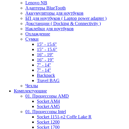
Lenovo NB
Адаптеры BlueTooth
Аккумуляторы для ноутбуков
БП для ноутбуков ( Laptop power adapter )
Докстанции ( Docking & Connectivity )
Наклейки для ноутбуков
Охлаждение
Сумки
15'' - 15.6''
15" - 15.6"
16'' - 19''
16" - 19"
7'' - 14''
7'' - 14''
Backpack
Travel BAG
Чехлы
Комплектующие
01. Процессоры AMD
Socket AM4
Socket AM5
01. Процессоры Intel
Socket 1151-v2 Coffe Lake R
Socket 1200
Socket 1700