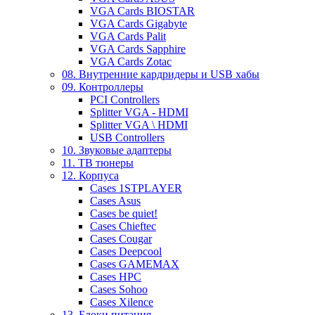
VGA Cards BIOSTAR
VGA Cards Gigabyte
VGA Cards Palit
VGA Cards Sapphire
VGA Cards Zotac
08. Внутренние кардридеры и USB хабы
09. Контроллеры
PCI Controllers
Splitter VGA - HDMI
Splitter VGA \ HDMI
USB Controllers
10. Звуковые адаптеры
11. ТВ тюнеры
12. Корпуса
Cases 1STPLAYER
Cases Asus
Cases be quiet!
Cases Chieftec
Cases Cougar
Cases Deepcool
Cases GAMEMAX
Cases HPC
Cases Sohoo
Cases Xilence
13. Блоки питания