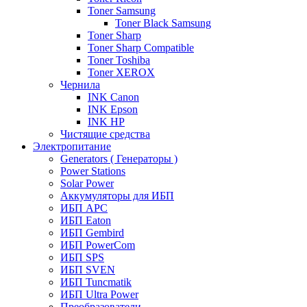
Toner Samsung
Toner Black Samsung
Toner Sharp
Toner Sharp Compatible
Toner Toshiba
Toner XEROX
Чернила
INK Canon
INK Epson
INK HP
Чистящие средства
Электропитание
Generators ( Генераторы )
Power Stations
Solar Power
Аккумуляторы для ИБП
ИБП APC
ИБП Eaton
ИБП Gembird
ИБП PowerCom
ИБП SPS
ИБП SVEN
ИБП Tuncmatik
ИБП Ultra Power
Преобразователи