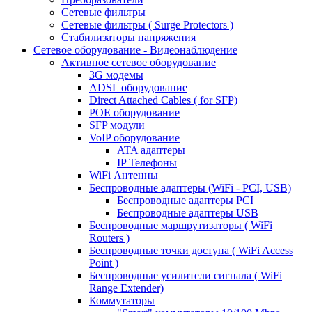
Сетевые фильтры
Сетевые фильтры ( Surge Protectors )
Стабилизаторы напряжения
Сетевое оборудование - Видеонаблюдение
Активное сетевое оборудование
3G модемы
ADSL оборудование
Direct Attached Cables ( for SFP)
POE оборудование
SFP модули
VoIP оборудование
ATA адаптеры
IP Телефоны
WiFi Антенны
Беспроводные адаптеры (WiFi - PCI, USB)
Беспроводные адаптеры PCI
Беспроводные адаптеры USB
Беспроводные маршрутизаторы ( WiFi
Routers )
Беспроводные точки доступа ( WiFi Access
Point )
Беспроводные усилители сигнала ( WiFi
Range Extender)
Коммутаторы