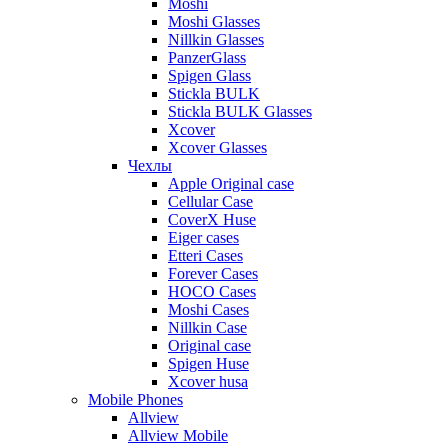
Moshi
Moshi Glasses
Nillkin Glasses
PanzerGlass
Spigen Glass
Stickla BULK
Stickla BULK Glasses
Xcover
Xcover Glasses
Чехлы
Apple Original case
Cellular Case
CoverX Huse
Eiger cases
Etteri Cases
Forever Cases
HOCO Cases
Moshi Cases
Nillkin Case
Original case
Spigen Huse
Xcover husa
Mobile Phones
Allview
Allview Mobile