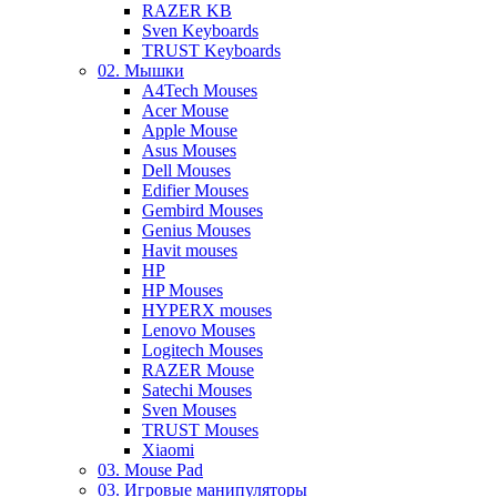
RAZER KB
Sven Keyboards
TRUST Keyboards
02. Мышки
A4Tech Mouses
Acer Mouse
Apple Mouse
Asus Mouses
Dell Mouses
Edifier Mouses
Gembird Mouses
Genius Mouses
Havit mouses
HP
HP Mouses
HYPERX mouses
Lenovo Mouses
Logitech Mouses
RAZER Mouse
Satechi Mouses
Sven Mouses
TRUST Mouses
Xiaomi
03. Mouse Pad
03. Игровые манипуляторы