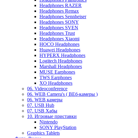
Headphones RAZER
Headphones Remax
Headphones Sennheiser
Headphones SONY
Headphones SVEN
Headphones Trust
Headphones Xiaomi
HOCO Headphones
Huawei Headphones
HYPERX Headphones
Logitech Headphones
Marshall Headphones
MUSE Earphones
TWS Earphones
XO Headphones
06. Videoconference
06. WEB Camera's ( ВЕб-камеры )
06. WEB камеры
07. USB Hub
07. USB Хабы
10. Игровые приставки
Nintendo
SONY PlayStation
Graphics Tablets