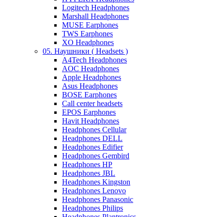
Logitech Headphones
Marshall Headphones
MUSE Earphones
TWS Earphones
XO Headphones
05. Наушники ( Headsets )
A4Tech Headphones
AOC Headphones
Apple Headphones
Asus Headphones
BOSE Earphones
Call center headsets
EPOS Earphones
Havit Headphones
Headphones Cellular
Headphones DELL
Headphones Edifier
Headphones Gembird
Headphones HP
Headphones JBL
Headphones Kingston
Headphones Lenovo
Headphones Panasonic
Headphones Philips
Headphones Plantronics