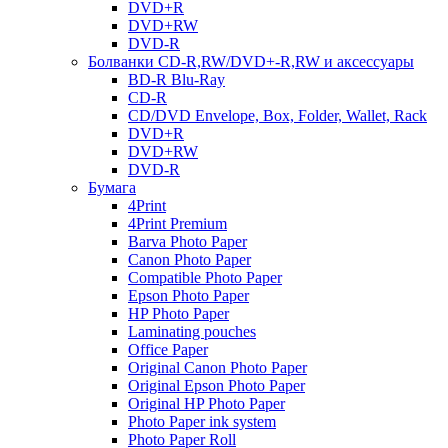
DVD+R
DVD+RW
DVD-R
Болванки CD-R,RW/DVD+-R,RW и аксессуары
BD-R Blu-Ray
CD-R
CD/DVD Envelope, Box, Folder, Wallet, Rack
DVD+R
DVD+RW
DVD-R
Бумага
4Print
4Print Premium
Barva Photo Paper
Canon Photo Paper
Compatible Photo Paper
Epson Photo Paper
HP Photo Paper
Laminating pouches
Office Paper
Original Canon Photo Paper
Original Epson Photo Paper
Original HP Photo Paper
Photo Paper ink system
Photo Paper Roll