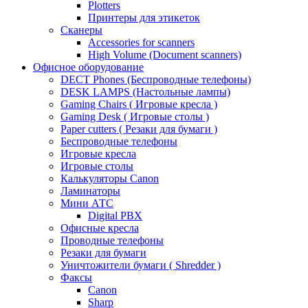
Plotters
Принтеры для этикеток
Сканеры
Accessories for scanners
High Volume (Document scanners)
Офисное оборудование
DECT Phones (Беспроводные телефоны)
DESK LAMPS (Настольные лампы)
Gaming Chairs ( Игровые кресла )
Gaming Desk ( Игровые столы )
Paper cutters ( Резаки для бумаги )
Беспроводные телефоны
Игровые кресла
Игровые столы
Калькуляторы Canon
Ламинаторы
Мини АТС
Digital PBX
Офисные кресла
Проводные телефоны
Резаки для бумаги
Уничтожители бумаги ( Shredder )
Факсы
Canon
Sharp