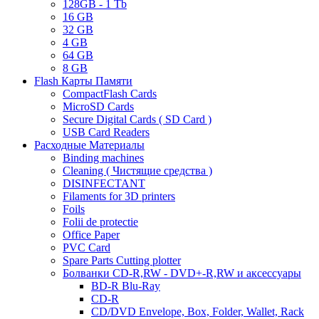
128GB - 1 Tb
16 GB
32 GB
4 GB
64 GB
8 GB
Flash Карты Памяти
CompactFlash Cards
MicroSD Cards
Secure Digital Cards ( SD Card )
USB Card Readers
Расходные Материалы
Binding machines
Cleaning ( Чистящие средства )
DISINFECTANT
Filaments for 3D printers
Foils
Folii de protectie
Office Paper
PVC Card
Spare Parts Cutting plotter
Болванки CD-R,RW - DVD+-R,RW и аксессуары
BD-R Blu-Ray
CD-R
CD/DVD Envelope, Box, Folder, Wallet, Rack