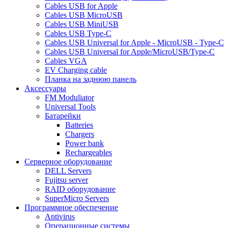
Cables USB for Apple
Cables USB MicroUSB
Cables USB MiniUSB
Cables USB Type-C
Cables USB Universal for Apple - MicroUSB - Type-C
Cables USB Universal for Apple/MicroUSB/Type-C
Cables VGA
EV Charging cable
Планка на заднюю панель
Аксессуары
FM Moduliator
Universal Tools
Батарейки
Batteries
Chargers
Power bank
Rechargeables
Серверное оборудование
DELL Servers
Fujitsu server
RAID оборудование
SuperMicro Servers
Программное обеспечение
Antivirus
Операционные системы