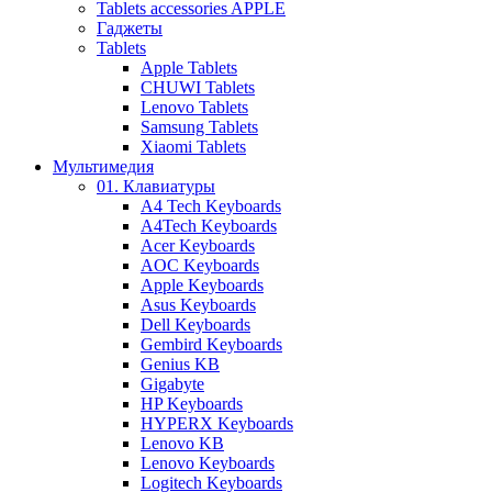
Tablets accessories APPLE
Гаджеты
Tablets
Apple Tablets
CHUWI Tablets
Lenovo Tablets
Samsung Tablets
Xiaomi Tablets
Мультимедия
01. Клавиатуры
A4 Tech Keyboards
A4Tech Keyboards
Acer Keyboards
AOC Keyboards
Apple Keyboards
Asus Keyboards
Dell Keyboards
Gembird Keyboards
Genius KB
Gigabyte
HP Keyboards
HYPERX Keyboards
Lenovo KB
Lenovo Keyboards
Logitech Keyboards