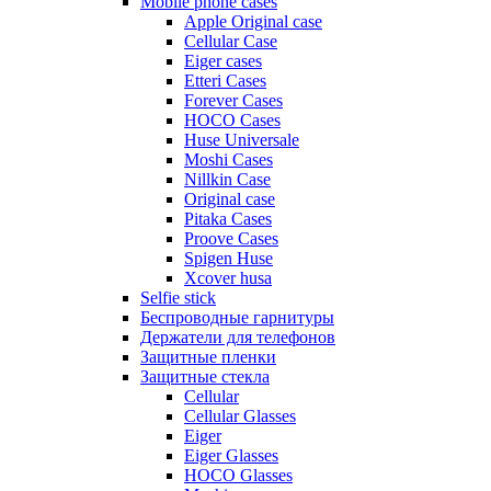
Mobile phone cases
Apple Original case
Cellular Case
Eiger cases
Etteri Cases
Forever Cases
HOCO Cases
Huse Universale
Moshi Cases
Nillkin Case
Original case
Pitaka Cases
Proove Cases
Spigen Huse
Xcover husa
Selfie stick
Беспроводные гарнитуры
Держатели для телефонов
Защитные пленки
Защитные стекла
Cellular
Cellular Glasses
Eiger
Eiger Glasses
HOCO Glasses