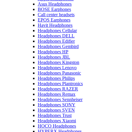
Asus Headphones
BOSE Earphones
Call center headsets
EPOS Earphones
Havit Headphones
Headphones Cellular
Headphones DELL
Headphones Edifier
Headphones Gembird
Headphones HP
Headphones JBL
Headphones Kingston
Headphones Lenovo
Headphones Panasonic
Headphones Philips
Headphones Plantronics
Headphones RAZER
Headphones Remax
Headphones Sennheiser
Headphones SONY
Headphones SVEN
Headphones Trust
Headphones Xiaomi
HOCO Headphones
HYPERX Headphones