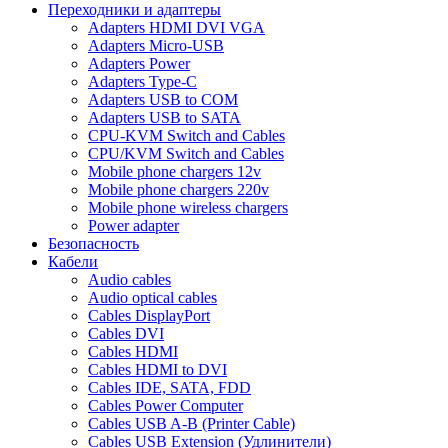
Переходники и адаптеры
Adapters HDMI DVI VGA
Adapters Micro-USB
Adapters Power
Adapters Type-C
Adapters USB to COM
Adapters USB to SATA
CPU-KVM Switch and Cables
CPU/KVM Switch and Cables
Mobile phone chargers 12v
Mobile phone chargers 220v
Mobile phone wireless chargers
Power adapter
Безопасность
Кабели
Audio cables
Audio optical cables
Cables DisplayPort
Cables DVI
Cables HDMI
Cables HDMI to DVI
Cables IDE, SATA, FDD
Cables Power Computer
Cables USB A-B (Printer Cable)
Cables USB Extension (Удлинители)