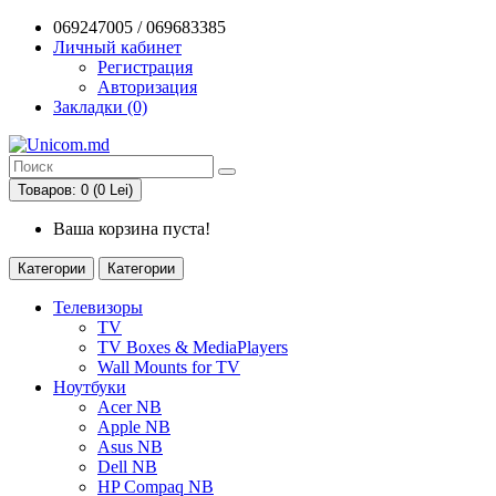
069247005 / 069683385
Личный кабинет
Регистрация
Авторизация
Закладки (0)
Товаров: 0 (0 Lei)
Ваша корзина пуста!
Категории
Категории
Телевизоры
TV
TV Boxes & MediaPlayers
Wall Mounts for TV
Ноутбуки
Acer NB
Apple NB
Asus NB
Dell NB
HP Compaq NB