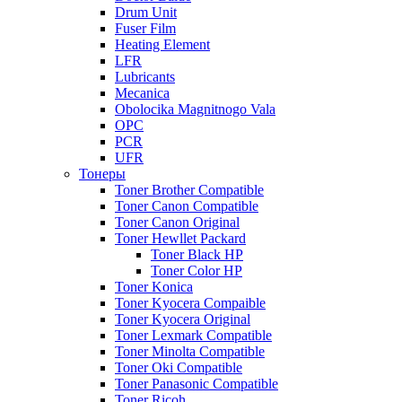
Drum Unit
Fuser Film
Heating Element
LFR
Lubricants
Mecanica
Obolocika Magnitnogo Vala
OPC
PCR
UFR
Тонеры
Toner Brother Compatible
Toner Canon Compatible
Toner Canon Original
Toner Hewllet Packard
Toner Black HP
Toner Color HP
Toner Konica
Toner Kyocera Compaible
Toner Kyocera Original
Toner Lexmark Compatible
Toner Minolta Compatible
Toner Oki Compatible
Toner Panasonic Compatible
Toner Ricoh