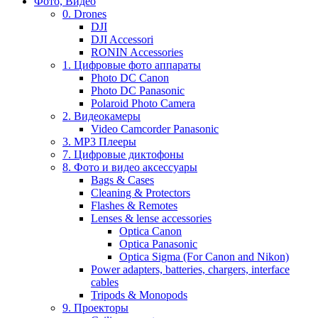
Фото, Видео
0. Drones
DJI
DJI Accessori
RONIN Accessories
1. Цифровые фото аппараты
Photo DC Canon
Photo DC Panasonic
Polaroid Photo Camera
2. Видеокамеры
Video Camcorder Panasonic
3. MP3 Плееры
7. Цифровые диктофоны
8. Фото и видео аксессуары
Bags & Cases
Cleaning & Protectors
Flashes & Remotes
Lenses & lense accessories
Optica Canon
Optica Panasonic
Optica Sigma (For Canon and Nikon)
Power adapters, batteries, chargers, interface
cables
Tripods & Monopods
9. Проекторы