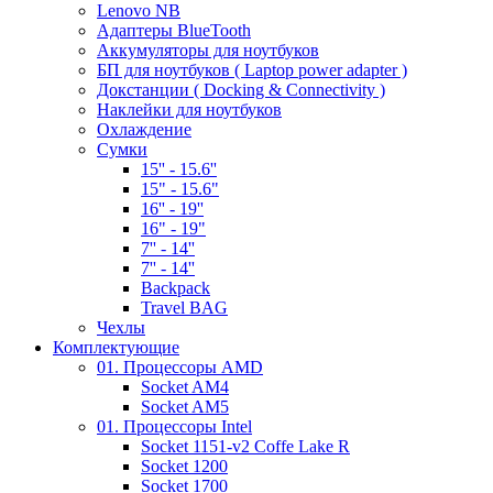
Lenovo NB
Адаптеры BlueTooth
Аккумуляторы для ноутбуков
БП для ноутбуков ( Laptop power adapter )
Докстанции ( Docking & Connectivity )
Наклейки для ноутбуков
Охлаждение
Сумки
15'' - 15.6''
15" - 15.6"
16'' - 19''
16" - 19"
7'' - 14''
7'' - 14''
Backpack
Travel BAG
Чехлы
Комплектующие
01. Процессоры AMD
Socket AM4
Socket AM5
01. Процессоры Intel
Socket 1151-v2 Coffe Lake R
Socket 1200
Socket 1700