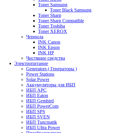
Toner Samsung
Toner Black Samsung
Toner Sharp
Toner Sharp Compatible
Toner Toshiba
Toner XEROX
Чернила
INK Canon
INK Epson
INK HP
Чистящие средства
Электропитание
Generators ( Генераторы )
Power Stations
Solar Power
Аккумуляторы для ИБП
ИБП APC
ИБП Eaton
ИБП Gembird
ИБП PowerCom
ИБП SPS
ИБП SVEN
ИБП Tuncmatik
ИБП Ultra Power
Преобразователи