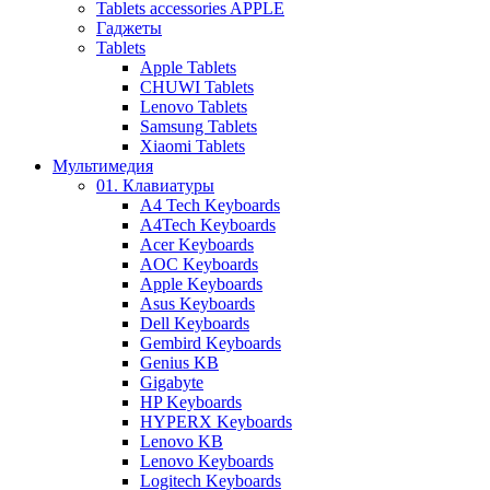
Tablets accessories APPLE
Гаджеты
Tablets
Apple Tablets
CHUWI Tablets
Lenovo Tablets
Samsung Tablets
Xiaomi Tablets
Мультимедия
01. Клавиатуры
A4 Tech Keyboards
A4Tech Keyboards
Acer Keyboards
AOC Keyboards
Apple Keyboards
Asus Keyboards
Dell Keyboards
Gembird Keyboards
Genius KB
Gigabyte
HP Keyboards
HYPERX Keyboards
Lenovo KB
Lenovo Keyboards
Logitech Keyboards