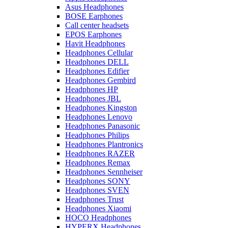
Asus Headphones
BOSE Earphones
Call center headsets
EPOS Earphones
Havit Headphones
Headphones Cellular
Headphones DELL
Headphones Edifier
Headphones Gembird
Headphones HP
Headphones JBL
Headphones Kingston
Headphones Lenovo
Headphones Panasonic
Headphones Philips
Headphones Plantronics
Headphones RAZER
Headphones Remax
Headphones Sennheiser
Headphones SONY
Headphones SVEN
Headphones Trust
Headphones Xiaomi
HOCO Headphones
HYPERX Headphones