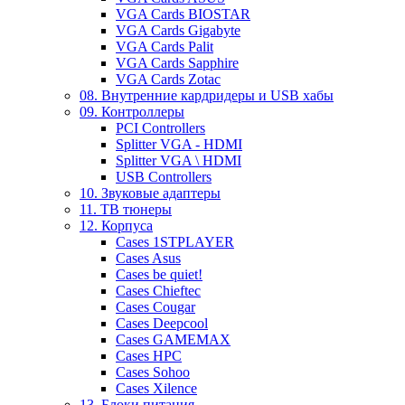
VGA Cards BIOSTAR
VGA Cards Gigabyte
VGA Cards Palit
VGA Cards Sapphire
VGA Cards Zotac
08. Внутренние кардридеры и USB хабы
09. Контроллеры
PCI Controllers
Splitter VGA - HDMI
Splitter VGA \ HDMI
USB Controllers
10. Звуковые адаптеры
11. ТВ тюнеры
12. Корпуса
Cases 1STPLAYER
Cases Asus
Cases be quiet!
Cases Chieftec
Cases Cougar
Cases Deepcool
Cases GAMEMAX
Cases HPC
Cases Sohoo
Cases Xilence
13. Блоки питания