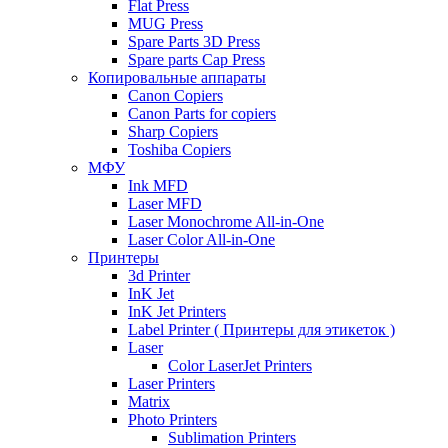
Flat Press
MUG Press
Spare Parts 3D Press
Spare parts Cap Press
Копировальные аппараты
Canon Copiers
Canon Parts for copiers
Sharp Copiers
Toshiba Copiers
МФУ
Ink MFD
Laser MFD
Laser Monochrome All-in-One
Laser Color All-in-One
Принтеры
3d Printer
InK Jet
InK Jet Printers
Label Printer ( Принтеры для этикеток )
Laser
Color LaserJet Printers
Laser Printers
Matrix
Photo Printers
Sublimation Printers