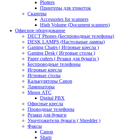
Plotters
Принтеры для этикеток
Сканеры
Accessories for scanners
High Volume (Document scanners)
Офисное оборудование
DECT Phones (Беспроводные телефоны)
DESK LAMPS (Настольные лампы)
Gaming Chairs ( Игровые кресла )
Gaming Desk ( Игровые столы )
Paper cutters ( Резаки для бумаги )
Беспроводные телефоны
Игровые кресла
Игровые столы
Калькуляторы Canon
Ламинаторы
Мини АТС
Digital PBX
Офисные кресла
Проводные телефоны
Резаки для бумаги
Уничтожители бумаги ( Shredder )
Факсы
Canon
Sharp