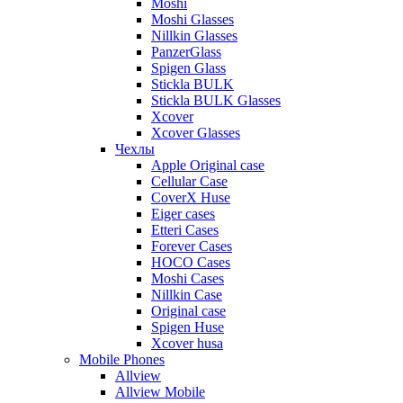
Moshi
Moshi Glasses
Nillkin Glasses
PanzerGlass
Spigen Glass
Stickla BULK
Stickla BULK Glasses
Xcover
Xcover Glasses
Чехлы
Apple Original case
Cellular Case
CoverX Huse
Eiger cases
Etteri Cases
Forever Cases
HOCO Cases
Moshi Cases
Nillkin Case
Original case
Spigen Huse
Xcover husa
Mobile Phones
Allview
Allview Mobile