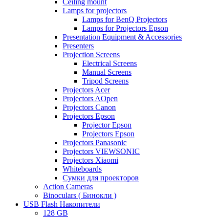
Ceiling mount
Lamps for projectors
Lamps for BenQ Projectors
Lamps for Projectors Epson
Presentation Equipment & Accessories
Presenters
Projection Screens
Electrical Screens
Manual Screens
Tripod Screens
Projectors Acer
Projectors AOpen
Projectors Canon
Projectors Epson
Projector Epson
Projectors Epson
Projectors Panasonic
Projectors VIEWSONIC
Projectors Xiaomi
Whiteboards
Сумки для проекторов
Action Cameras
Binoculars ( Бинокли )
USB Flash Накопители
128 GB