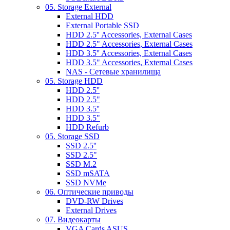
05. Storage External
External HDD
External Portable SSD
HDD 2.5'' Accessories, External Cases
HDD 2.5" Accessories, External Cases
HDD 3.5'' Accessories, External Cases
HDD 3.5" Accessories, External Cases
NAS - Сетевые хранилища
05. Storage HDD
HDD 2.5''
HDD 2.5"
HDD 3.5''
HDD 3.5"
HDD Refurb
05. Storage SSD
SSD 2.5''
SSD 2.5"
SSD M.2
SSD mSATA
SSD NVMe
06. Оптические приводы
DVD-RW Drives
External Drives
07. Видеокарты
VGA Cards ASUS