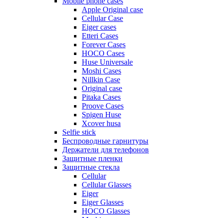
Mobile phone cases
Apple Original case
Cellular Case
Eiger cases
Etteri Cases
Forever Cases
HOCO Cases
Huse Universale
Moshi Cases
Nillkin Case
Original case
Pitaka Cases
Proove Cases
Spigen Huse
Xcover husa
Selfie stick
Беспроводные гарнитуры
Держатели для телефонов
Защитные пленки
Защитные стекла
Cellular
Cellular Glasses
Eiger
Eiger Glasses
HOCO Glasses