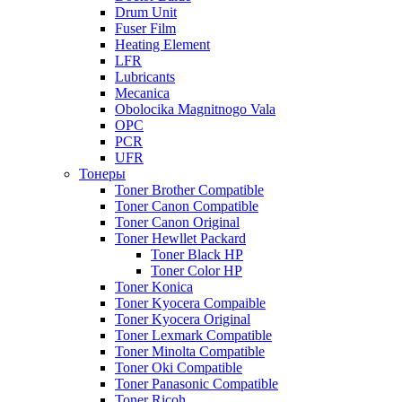
Drum Unit
Fuser Film
Heating Element
LFR
Lubricants
Mecanica
Obolocika Magnitnogo Vala
OPC
PCR
UFR
Тонеры
Toner Brother Compatible
Toner Canon Compatible
Toner Canon Original
Toner Hewllet Packard
Toner Black HP
Toner Color HP
Toner Konica
Toner Kyocera Compaible
Toner Kyocera Original
Toner Lexmark Compatible
Toner Minolta Compatible
Toner Oki Compatible
Toner Panasonic Compatible
Toner Ricoh