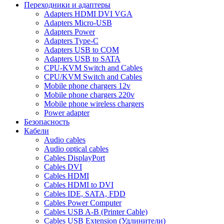
Переходники и адаптеры
Adapters HDMI DVI VGA
Adapters Micro-USB
Adapters Power
Adapters Type-C
Adapters USB to COM
Adapters USB to SATA
CPU-KVM Switch and Cables
CPU/KVM Switch and Cables
Mobile phone chargers 12v
Mobile phone chargers 220v
Mobile phone wireless chargers
Power adapter
Безопасность
Кабели
Audio cables
Audio optical cables
Cables DisplayPort
Cables DVI
Cables HDMI
Cables HDMI to DVI
Cables IDE, SATA, FDD
Cables Power Computer
Cables USB A-B (Printer Cable)
Cables USB Extension (Удлинители)