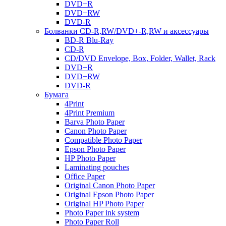
DVD+R
DVD+RW
DVD-R
Болванки CD-R,RW/DVD+-R,RW и аксессуары
BD-R Blu-Ray
CD-R
CD/DVD Envelope, Box, Folder, Wallet, Rack
DVD+R
DVD+RW
DVD-R
Бумага
4Print
4Print Premium
Barva Photo Paper
Canon Photo Paper
Compatible Photo Paper
Epson Photo Paper
HP Photo Paper
Laminating pouches
Office Paper
Original Canon Photo Paper
Original Epson Photo Paper
Original HP Photo Paper
Photo Paper ink system
Photo Paper Roll