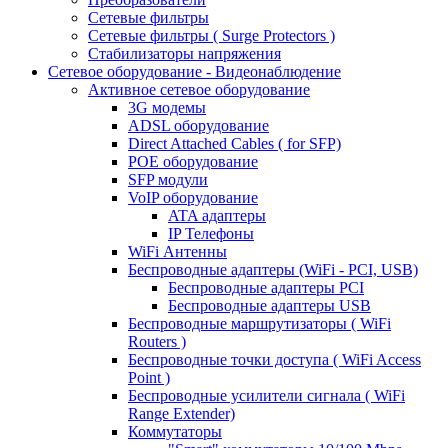
Сетевые фильтры
Сетевые фильтры ( Surge Protectors )
Стабилизаторы напряжения
Сетевое оборудование - Видеонаблюдение
Активное сетевое оборудование
3G модемы
ADSL оборудование
Direct Attached Cables ( for SFP)
POE оборудование
SFP модули
VoIP оборудование
ATA адаптеры
IP Телефоны
WiFi Антенны
Беспроводные адаптеры (WiFi - PCI, USB)
Беспроводные адаптеры PCI
Беспроводные адаптеры USB
Беспроводные маршрутизаторы ( WiFi
Routers )
Беспроводные точки доступа ( WiFi Access
Point )
Беспроводные усилители сигнала ( WiFi
Range Extender)
Коммутаторы