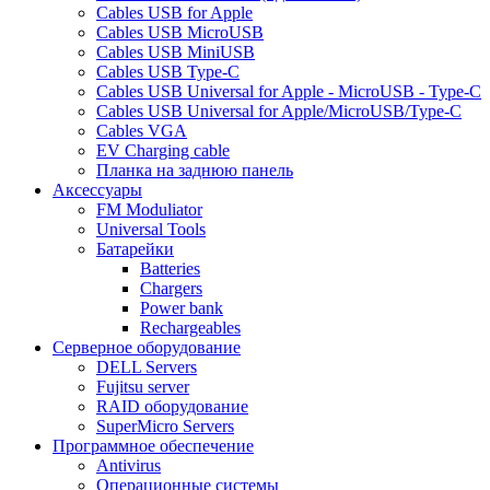
Cables USB for Apple
Cables USB MicroUSB
Cables USB MiniUSB
Cables USB Type-C
Cables USB Universal for Apple - MicroUSB - Type-C
Cables USB Universal for Apple/MicroUSB/Type-C
Cables VGA
EV Charging cable
Планка на заднюю панель
Аксессуары
FM Moduliator
Universal Tools
Батарейки
Batteries
Chargers
Power bank
Rechargeables
Серверное оборудование
DELL Servers
Fujitsu server
RAID оборудование
SuperMicro Servers
Программное обеспечение
Antivirus
Операционные системы