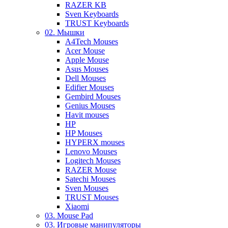
RAZER KB
Sven Keyboards
TRUST Keyboards
02. Мышки
A4Tech Mouses
Acer Mouse
Apple Mouse
Asus Mouses
Dell Mouses
Edifier Mouses
Gembird Mouses
Genius Mouses
Havit mouses
HP
HP Mouses
HYPERX mouses
Lenovo Mouses
Logitech Mouses
RAZER Mouse
Satechi Mouses
Sven Mouses
TRUST Mouses
Xiaomi
03. Mouse Pad
03. Игровые манипуляторы