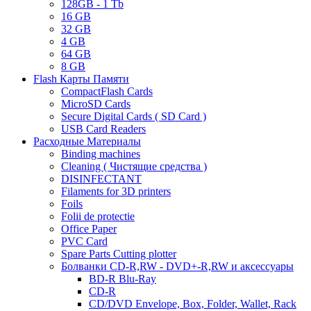
128GB - 1 Tb
16 GB
32 GB
4 GB
64 GB
8 GB
Flash Карты Памяти
CompactFlash Cards
MicroSD Cards
Secure Digital Cards ( SD Card )
USB Card Readers
Расходные Материалы
Binding machines
Cleaning ( Чистящие средства )
DISINFECTANT
Filaments for 3D printers
Foils
Folii de protectie
Office Paper
PVC Card
Spare Parts Cutting plotter
Болванки CD-R,RW - DVD+-R,RW и аксессуары
BD-R Blu-Ray
CD-R
CD/DVD Envelope, Box, Folder, Wallet, Rack