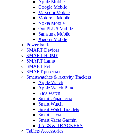
Apple Mobile
Google Mobile
Maxcom Mobile
Motorola Mobile
Nokia Mobile
OnePLUS Mobile
Samsung Mobile
Xiaomi Mobile
Power bank
SMART Devices
SMART HOME
SMART Lamp
SMART Pet
SMART розетки
Smartwatches & Activity Trackers
Apple Watch
Apple Watch Band
Kids-watch
Smart - браслеты
Smart Watch
Smart Watch Braclets
Smart Часы
Smart Часы Garmin
TAGS & TRACKERS
Tablets Accessories