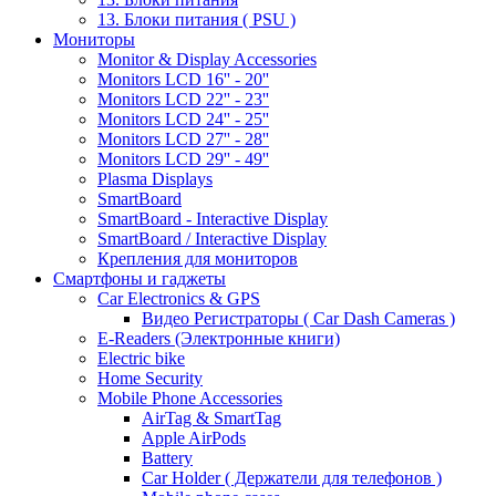
13. Блоки питания ( PSU )
Мониторы
Monitor & Display Accessories
Monitors LCD 16'' - 20''
Monitors LCD 22'' - 23''
Monitors LCD 24'' - 25''
Monitors LCD 27'' - 28''
Monitors LCD 29'' - 49''
Plasma Displays
SmartBoard
SmartBoard - Interactive Display
SmartBoard / Interactive Display
Крепления для мониторов
Смартфоны и гаджеты
Car Electronics & GPS
Видео Регистраторы ( Car Dash Cameras )
E-Readers (Электронные книги)
Electric bike
Home Security
Mobile Phone Accessories
AirTag & SmartTag
Apple AirPods
Battery
Car Holder ( Держатели для телефонов )