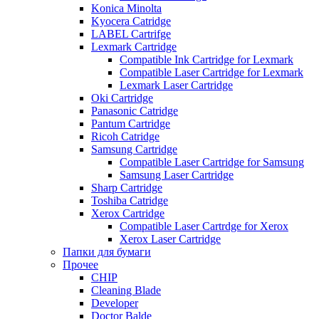
Konica Minolta
Kyocera Catridge
LABEL Cartrifge
Lexmark Cartridge
Compatible Ink Cartridge for Lexmark
Compatible Laser Cartridge for Lexmark
Lexmark Laser Cartridge
Oki Cartridge
Panasonic Catridge
Pantum Cartridge
Ricoh Catridge
Samsung Cartridge
Compatible Laser Cartridge for Samsung
Samsung Laser Cartridge
Sharp Cartridge
Toshiba Catridge
Xerox Cartridge
Compatible Laser Cartrdge for Xerox
Xerox Laser Cartridge
Папки для бумаги
Прочее
CHIP
Cleaning Blade
Developer
Doctor Balde