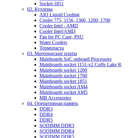
Socket 1851
02. Куллеры
AIO Liquid Cooling
Cooler 775, 1156, 1366, 1200, 1700
Cooler Intel - AMD
Cooler Intel/AMD
Fan for PC Case, PSU
Water Coolers
Термопаста
03. Материнские платы
Mainboards SoC onboard Processors
Mainboards socket 1151-v2 Coffe Lake R
Mainboards socket 1200
Mainboards socket 1700
Mainboards socket 1851
Mainboards socket AM4
Mainboards socket AM5
MB Accessories
04. Оперативная память
DDR3
DDR4
DDR5
SODIMM DDR3
SODIMM DDR4
SODIMM DDR5