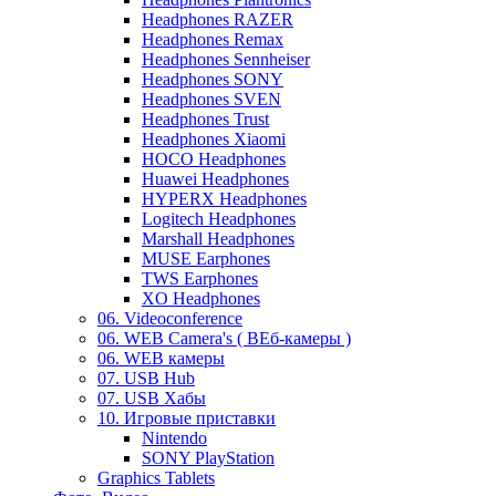
Headphones RAZER
Headphones Remax
Headphones Sennheiser
Headphones SONY
Headphones SVEN
Headphones Trust
Headphones Xiaomi
HOCO Headphones
Huawei Headphones
HYPERX Headphones
Logitech Headphones
Marshall Headphones
MUSE Earphones
TWS Earphones
XO Headphones
06. Videoconference
06. WEB Camera's ( ВЕб-камеры )
06. WEB камеры
07. USB Hub
07. USB Хабы
10. Игровые приставки
Nintendo
SONY PlayStation
Graphics Tablets