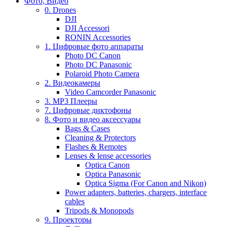
Фото, Видео
0. Drones
DJI
DJI Accessori
RONIN Accessories
1. Цифровые фото аппараты
Photo DC Canon
Photo DC Panasonic
Polaroid Photo Camera
2. Видеокамеры
Video Camcorder Panasonic
3. MP3 Плееры
7. Цифровые диктофоны
8. Фото и видео аксессуары
Bags & Cases
Cleaning & Protectors
Flashes & Remotes
Lenses & lense accessories
Optica Canon
Optica Panasonic
Optica Sigma (For Canon and Nikon)
Power adapters, batteries, chargers, interface
cables
Tripods & Monopods
9. Проекторы