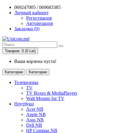
069247005 / 069683385
Личный кабинет
Регистрация
Авторизация
Закладки (0)
Товаров: 0 (0 Lei)
Ваша корзина пуста!
Категории
Категории
Телевизоры
TV
TV Boxes & MediaPlayers
Wall Mounts for TV
Ноутбуки
Acer NB
Apple NB
Asus NB
Dell NB
HP Compaq NB