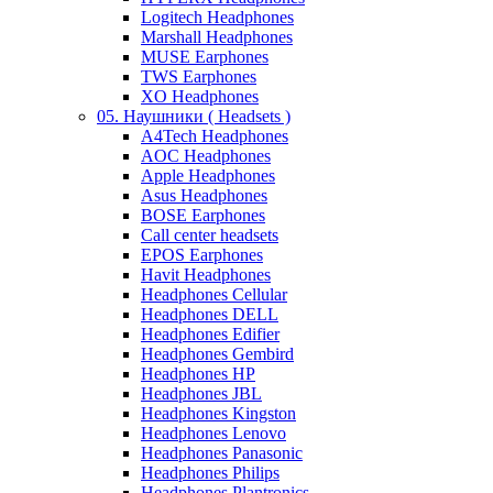
Logitech Headphones
Marshall Headphones
MUSE Earphones
TWS Earphones
XO Headphones
05. Наушники ( Headsets )
A4Tech Headphones
AOC Headphones
Apple Headphones
Asus Headphones
BOSE Earphones
Call center headsets
EPOS Earphones
Havit Headphones
Headphones Cellular
Headphones DELL
Headphones Edifier
Headphones Gembird
Headphones HP
Headphones JBL
Headphones Kingston
Headphones Lenovo
Headphones Panasonic
Headphones Philips
Headphones Plantronics