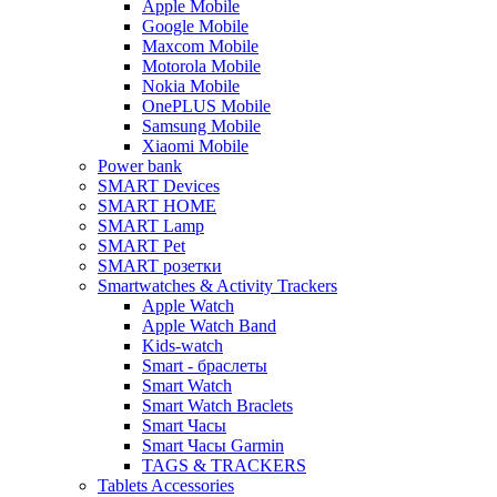
Apple Mobile
Google Mobile
Maxcom Mobile
Motorola Mobile
Nokia Mobile
OnePLUS Mobile
Samsung Mobile
Xiaomi Mobile
Power bank
SMART Devices
SMART HOME
SMART Lamp
SMART Pet
SMART розетки
Smartwatches & Activity Trackers
Apple Watch
Apple Watch Band
Kids-watch
Smart - браслеты
Smart Watch
Smart Watch Braclets
Smart Часы
Smart Часы Garmin
TAGS & TRACKERS
Tablets Accessories