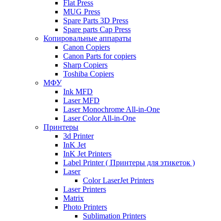
Flat Press
MUG Press
Spare Parts 3D Press
Spare parts Cap Press
Копировальные аппараты
Canon Copiers
Canon Parts for copiers
Sharp Copiers
Toshiba Copiers
МФУ
Ink MFD
Laser MFD
Laser Monochrome All-in-One
Laser Color All-in-One
Принтеры
3d Printer
InK Jet
InK Jet Printers
Label Printer ( Принтеры для этикеток )
Laser
Color LaserJet Printers
Laser Printers
Matrix
Photo Printers
Sublimation Printers