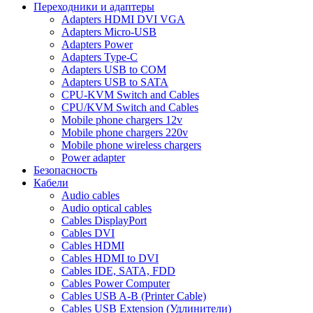
Переходники и адаптеры
Adapters HDMI DVI VGA
Adapters Micro-USB
Adapters Power
Adapters Type-C
Adapters USB to COM
Adapters USB to SATA
CPU-KVM Switch and Cables
CPU/KVM Switch and Cables
Mobile phone chargers 12v
Mobile phone chargers 220v
Mobile phone wireless chargers
Power adapter
Безопасность
Кабели
Audio cables
Audio optical cables
Cables DisplayPort
Cables DVI
Cables HDMI
Cables HDMI to DVI
Cables IDE, SATA, FDD
Cables Power Computer
Cables USB A-B (Printer Cable)
Cables USB Extension (Удлинители)