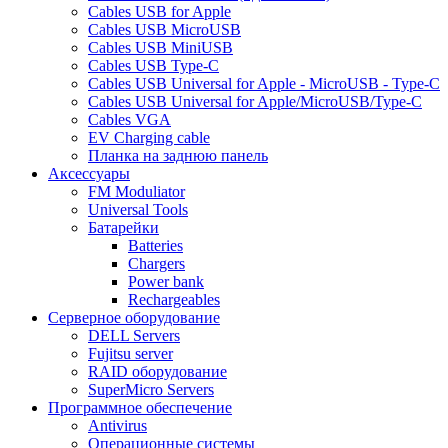
Cables USB for Apple
Cables USB MicroUSB
Cables USB MiniUSB
Cables USB Type-C
Cables USB Universal for Apple - MicroUSB - Type-C
Cables USB Universal for Apple/MicroUSB/Type-C
Cables VGA
EV Charging cable
Планка на заднюю панель
Аксессуары
FM Moduliator
Universal Tools
Батарейки
Batteries
Chargers
Power bank
Rechargeables
Серверное оборудование
DELL Servers
Fujitsu server
RAID оборудование
SuperMicro Servers
Программное обеспечение
Antivirus
Операционные системы