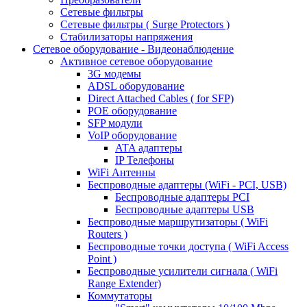
Сетевые фильтры
Сетевые фильтры ( Surge Protectors )
Стабилизаторы напряжения
Сетевое оборудование - Видеонаблюдение
Активное сетевое оборудование
3G модемы
ADSL оборудование
Direct Attached Cables ( for SFP)
POE оборудование
SFP модули
VoIP оборудование
ATA адаптеры
IP Телефоны
WiFi Антенны
Беспроводные адаптеры (WiFi - PCI, USB)
Беспроводные адаптеры PCI
Беспроводные адаптеры USB
Беспроводные маршрутизаторы ( WiFi
Routers )
Беспроводные точки доступа ( WiFi Access
Point )
Беспроводные усилители сигнала ( WiFi
Range Extender)
Коммутаторы