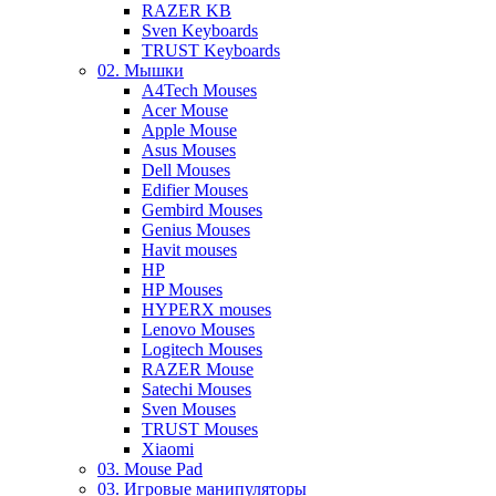
RAZER KB
Sven Keyboards
TRUST Keyboards
02. Мышки
A4Tech Mouses
Acer Mouse
Apple Mouse
Asus Mouses
Dell Mouses
Edifier Mouses
Gembird Mouses
Genius Mouses
Havit mouses
HP
HP Mouses
HYPERX mouses
Lenovo Mouses
Logitech Mouses
RAZER Mouse
Satechi Mouses
Sven Mouses
TRUST Mouses
Xiaomi
03. Mouse Pad
03. Игровые манипуляторы