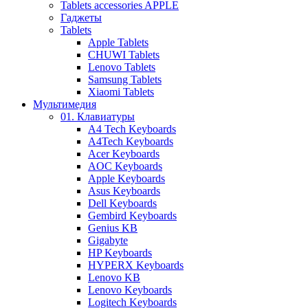
Tablets accessories APPLE
Гаджеты
Tablets
Apple Tablets
CHUWI Tablets
Lenovo Tablets
Samsung Tablets
Xiaomi Tablets
Мультимедия
01. Клавиатуры
A4 Tech Keyboards
A4Tech Keyboards
Acer Keyboards
AOC Keyboards
Apple Keyboards
Asus Keyboards
Dell Keyboards
Gembird Keyboards
Genius KB
Gigabyte
HP Keyboards
HYPERX Keyboards
Lenovo KB
Lenovo Keyboards
Logitech Keyboards