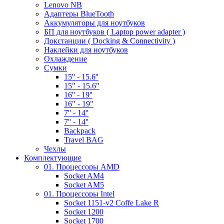
Lenovo NB
Адаптеры BlueTooth
Аккумуляторы для ноутбуков
БП для ноутбуков ( Laptop power adapter )
Докстанции ( Docking & Connectivity )
Наклейки для ноутбуков
Охлаждение
Сумки
15'' - 15.6''
15" - 15.6"
16'' - 19''
16" - 19"
7'' - 14''
7'' - 14''
Backpack
Travel BAG
Чехлы
Комплектующие
01. Процессоры AMD
Socket AM4
Socket AM5
01. Процессоры Intel
Socket 1151-v2 Coffe Lake R
Socket 1200
Socket 1700