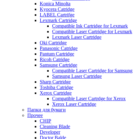
Konica Minolta
Kyocera Catridge
LABEL Cartrifge
Lexmark Cartridge
Compatible Ink Cartridge for Lexmark
Compatible Laser Cartridge for Lexmark
Lexmark Laser Cartridge
Oki Cartridge
Panasonic Catridge
Pantum Cartridge
Ricoh Catridge
Samsung Cartridge
Compatible Laser Cartridge for Samsung
Samsung Laser Cartridge
Sharp Cartridge
Toshiba Catridge
Xerox Cartridge
Compatible Laser Cartrdge for Xerox
Xerox Laser Cartridge
Папки для бумаги
Прочее
CHIP
Cleaning Blade
Developer
Doctor Balde