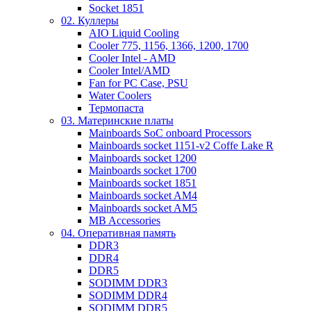
Socket 1851
02. Куллеры
AIO Liquid Cooling
Cooler 775, 1156, 1366, 1200, 1700
Cooler Intel - AMD
Cooler Intel/AMD
Fan for PC Case, PSU
Water Coolers
Термопаста
03. Материнские платы
Mainboards SoC onboard Processors
Mainboards socket 1151-v2 Coffe Lake R
Mainboards socket 1200
Mainboards socket 1700
Mainboards socket 1851
Mainboards socket AM4
Mainboards socket AM5
MB Accessories
04. Оперативная память
DDR3
DDR4
DDR5
SODIMM DDR3
SODIMM DDR4
SODIMM DDR5