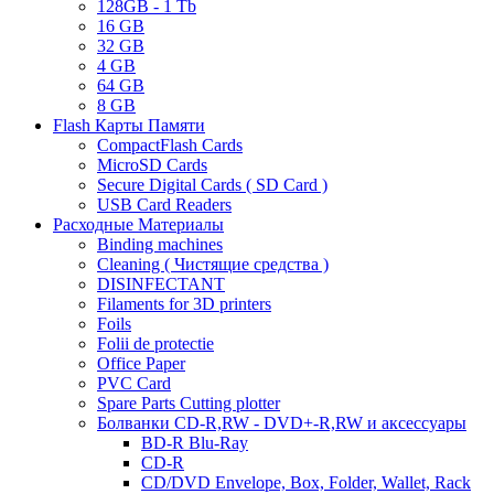
128GB - 1 Tb
16 GB
32 GB
4 GB
64 GB
8 GB
Flash Карты Памяти
CompactFlash Cards
MicroSD Cards
Secure Digital Cards ( SD Card )
USB Card Readers
Расходные Материалы
Binding machines
Cleaning ( Чистящие средства )
DISINFECTANT
Filaments for 3D printers
Foils
Folii de protectie
Office Paper
PVC Card
Spare Parts Cutting plotter
Болванки CD-R,RW - DVD+-R,RW и аксессуары
BD-R Blu-Ray
CD-R
CD/DVD Envelope, Box, Folder, Wallet, Rack