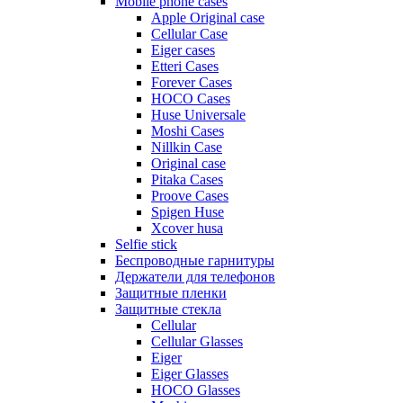
Mobile phone cases
Apple Original case
Cellular Case
Eiger cases
Etteri Cases
Forever Cases
HOCO Cases
Huse Universale
Moshi Cases
Nillkin Case
Original case
Pitaka Cases
Proove Cases
Spigen Huse
Xcover husa
Selfie stick
Беспроводные гарнитуры
Держатели для телефонов
Защитные пленки
Защитные стекла
Cellular
Cellular Glasses
Eiger
Eiger Glasses
HOCO Glasses