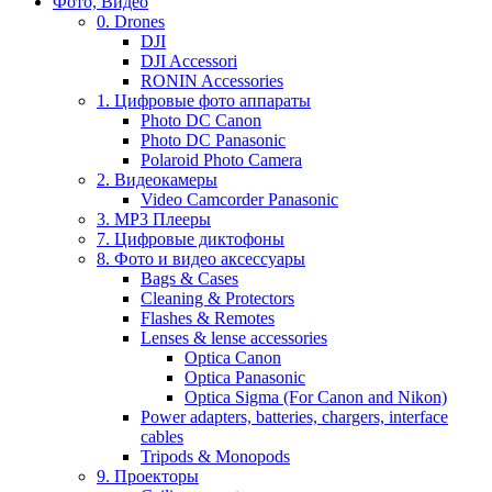
Фото, Видео
0. Drones
DJI
DJI Accessori
RONIN Accessories
1. Цифровые фото аппараты
Photo DC Canon
Photo DC Panasonic
Polaroid Photo Camera
2. Видеокамеры
Video Camcorder Panasonic
3. MP3 Плееры
7. Цифровые диктофоны
8. Фото и видео аксессуары
Bags & Cases
Cleaning & Protectors
Flashes & Remotes
Lenses & lense accessories
Optica Canon
Optica Panasonic
Optica Sigma (For Canon and Nikon)
Power adapters, batteries, chargers, interface
cables
Tripods & Monopods
9. Проекторы