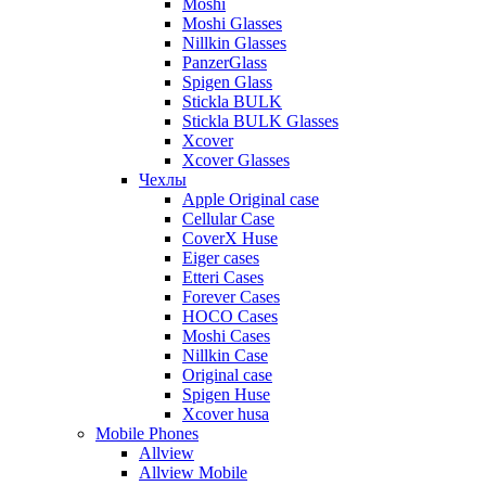
Moshi
Moshi Glasses
Nillkin Glasses
PanzerGlass
Spigen Glass
Stickla BULK
Stickla BULK Glasses
Xcover
Xcover Glasses
Чехлы
Apple Original case
Cellular Case
CoverX Huse
Eiger cases
Etteri Cases
Forever Cases
HOCO Cases
Moshi Cases
Nillkin Case
Original case
Spigen Huse
Xcover husa
Mobile Phones
Allview
Allview Mobile