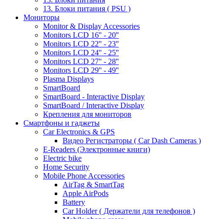
13. Блоки питания ( PSU )
Мониторы
Monitor & Display Accessories
Monitors LCD 16'' - 20''
Monitors LCD 22'' - 23''
Monitors LCD 24'' - 25''
Monitors LCD 27'' - 28''
Monitors LCD 29'' - 49''
Plasma Displays
SmartBoard
SmartBoard - Interactive Display
SmartBoard / Interactive Display
Крепления для мониторов
Смартфоны и гаджеты
Car Electronics & GPS
Видео Регистраторы ( Car Dash Cameras )
E-Readers (Электронные книги)
Electric bike
Home Security
Mobile Phone Accessories
AirTag & SmartTag
Apple AirPods
Battery
Car Holder ( Держатели для телефонов )