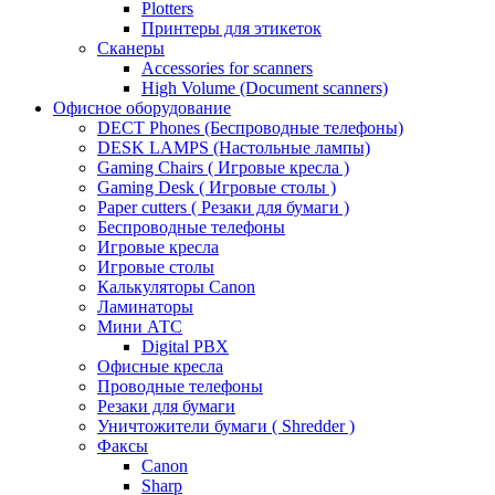
Plotters
Принтеры для этикеток
Сканеры
Accessories for scanners
High Volume (Document scanners)
Офисное оборудование
DECT Phones (Беспроводные телефоны)
DESK LAMPS (Настольные лампы)
Gaming Chairs ( Игровые кресла )
Gaming Desk ( Игровые столы )
Paper cutters ( Резаки для бумаги )
Беспроводные телефоны
Игровые кресла
Игровые столы
Калькуляторы Canon
Ламинаторы
Мини АТС
Digital PBX
Офисные кресла
Проводные телефоны
Резаки для бумаги
Уничтожители бумаги ( Shredder )
Факсы
Canon
Sharp