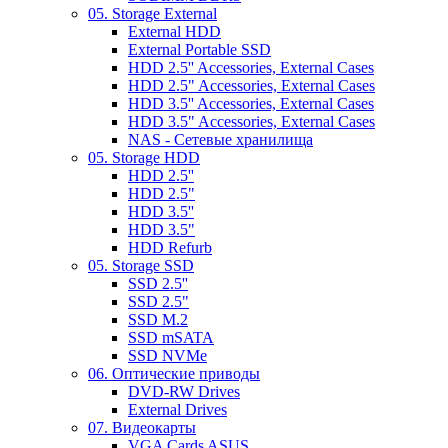
05. Storage External
External HDD
External Portable SSD
HDD 2.5'' Accessories, External Cases
HDD 2.5" Accessories, External Cases
HDD 3.5'' Accessories, External Cases
HDD 3.5" Accessories, External Cases
NAS - Сетевые хранилища
05. Storage HDD
HDD 2.5''
HDD 2.5"
HDD 3.5''
HDD 3.5"
HDD Refurb
05. Storage SSD
SSD 2.5''
SSD 2.5"
SSD M.2
SSD mSATA
SSD NVMe
06. Оптические приводы
DVD-RW Drives
External Drives
07. Видеокарты
VGA Cards ASUS