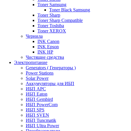
Toner Samsung
Toner Black Samsung
Toner Sharp
Toner Sharp Compatible
Toner Toshiba
Toner XEROX
Чернила
INK Canon
INK Epson
INK HP
Чистящие средства
Электропитание
Generators ( Генераторы )
Power Stations
Solar Power
Аккумуляторы для ИБП
ИБП APC
ИБП Eaton
ИБП Gembird
ИБП PowerCom
ИБП SPS
ИБП SVEN
ИБП Tuncmatik
ИБП Ultra Power
Преобразователи