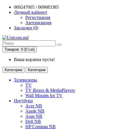
069247005 / 069683385
Личный кабинет
Регистрация
Авторизация
Закладки (0)
Товаров: 0 (0 Lei)
Ваша корзина пуста!
Категории
Категории
Телевизоры
TV
TV Boxes & MediaPlayers
Wall Mounts for TV
Ноутбуки
Acer NB
Apple NB
Asus NB
Dell NB
HP Compaq NB