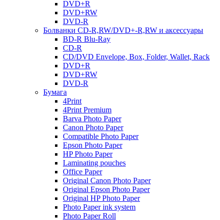
DVD+R
DVD+RW
DVD-R
Болванки CD-R,RW/DVD+-R,RW и аксессуары
BD-R Blu-Ray
CD-R
CD/DVD Envelope, Box, Folder, Wallet, Rack
DVD+R
DVD+RW
DVD-R
Бумага
4Print
4Print Premium
Barva Photo Paper
Canon Photo Paper
Compatible Photo Paper
Epson Photo Paper
HP Photo Paper
Laminating pouches
Office Paper
Original Canon Photo Paper
Original Epson Photo Paper
Original HP Photo Paper
Photo Paper ink system
Photo Paper Roll