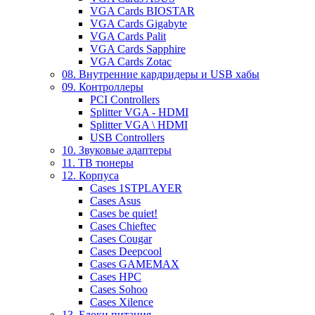
VGA Cards BIOSTAR
VGA Cards Gigabyte
VGA Cards Palit
VGA Cards Sapphire
VGA Cards Zotac
08. Внутренние кардридеры и USB хабы
09. Контроллеры
PCI Controllers
Splitter VGA - HDMI
Splitter VGA \ HDMI
USB Controllers
10. Звуковые адаптеры
11. ТВ тюнеры
12. Корпуса
Cases 1STPLAYER
Cases Asus
Cases be quiet!
Cases Chieftec
Cases Cougar
Cases Deepcool
Cases GAMEMAX
Cases HPC
Cases Sohoo
Cases Xilence
13. Блоки питания