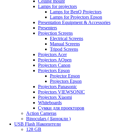
Ceiling mount
Lamps for projectors
Lamps for BenQ Projectors
Lamps for Projectors Epson
Presentation Equipment & Accessories
Presenters
Projection Screens
Electrical Screens
Manual Screens
Tripod Screens
Projectors Acer
Projectors AOpen
Projectors Canon
Projectors Epson
Projector Epson
Projectors Epson
Projectors Panasonic
Projectors VIEWSONIC
Projectors Xiaomi
Whiteboards
Сумки для проекторов
Action Cameras
Binoculars ( Бинокли )
USB Flash Накопители
128 GB