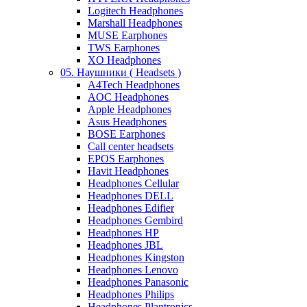
Logitech Headphones
Marshall Headphones
MUSE Earphones
TWS Earphones
XO Headphones
05. Наушники ( Headsets )
A4Tech Headphones
AOC Headphones
Apple Headphones
Asus Headphones
BOSE Earphones
Call center headsets
EPOS Earphones
Havit Headphones
Headphones Cellular
Headphones DELL
Headphones Edifier
Headphones Gembird
Headphones HP
Headphones JBL
Headphones Kingston
Headphones Lenovo
Headphones Panasonic
Headphones Philips
Headphones Plantronics