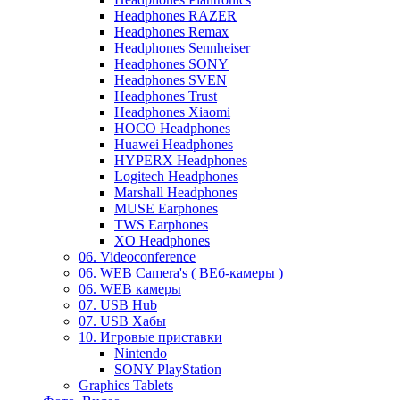
Headphones RAZER
Headphones Remax
Headphones Sennheiser
Headphones SONY
Headphones SVEN
Headphones Trust
Headphones Xiaomi
HOCO Headphones
Huawei Headphones
HYPERX Headphones
Logitech Headphones
Marshall Headphones
MUSE Earphones
TWS Earphones
XO Headphones
06. Videoconference
06. WEB Camera's ( ВЕб-камеры )
06. WEB камеры
07. USB Hub
07. USB Хабы
10. Игровые приставки
Nintendo
SONY PlayStation
Graphics Tablets