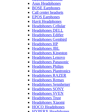
Asus Headphones
BOSE Earphones
Call center headsets
EPOS Earphones
Havit Headphones
Headphones Cellular
Headphones DELL
Headphones Edifier
Headphones Gembird
Headphones HP
Headphones JBL
Headphones Kingston
Headphones Lenovo
Headphones Panasonic
Headphones Philips
Headphones Plantronics
Headphones RAZER
Headphones Remax
Headphones Sennheiser
Headphones SONY
Headphones SVEN
Headphones Trust
Headphones Xiaomi
HOCO Headphones
HYPERX Headphones