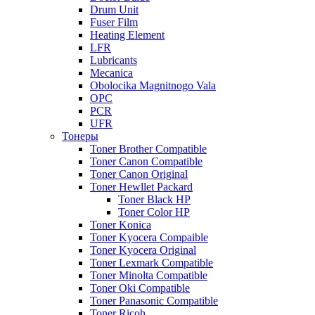
Drum Unit
Fuser Film
Heating Element
LFR
Lubricants
Mecanica
Obolocika Magnitnogo Vala
OPC
PCR
UFR
Тонеры
Toner Brother Compatible
Toner Canon Compatible
Toner Canon Original
Toner Hewllet Packard
Toner Black HP
Toner Color HP
Toner Konica
Toner Kyocera Compaible
Toner Kyocera Original
Toner Lexmark Compatible
Toner Minolta Compatible
Toner Oki Compatible
Toner Panasonic Compatible
Toner Ricoh