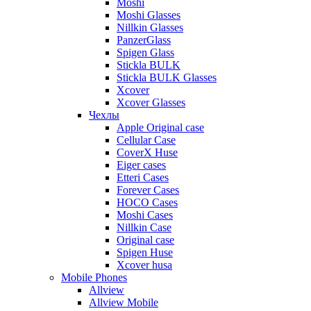
Moshi
Moshi Glasses
Nillkin Glasses
PanzerGlass
Spigen Glass
Stickla BULK
Stickla BULK Glasses
Xcover
Xcover Glasses
Чехлы
Apple Original case
Cellular Case
CoverX Huse
Eiger cases
Etteri Cases
Forever Cases
HOCO Cases
Moshi Cases
Nillkin Case
Original case
Spigen Huse
Xcover husa
Mobile Phones
Allview
Allview Mobile