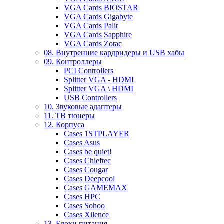
VGA Cards BIOSTAR
VGA Cards Gigabyte
VGA Cards Palit
VGA Cards Sapphire
VGA Cards Zotac
08. Внутренние кардридеры и USB хабы
09. Контроллеры
PCI Controllers
Splitter VGA - HDMI
Splitter VGA \ HDMI
USB Controllers
10. Звуковые адаптеры
11. ТВ тюнеры
12. Корпуса
Cases 1STPLAYER
Cases Asus
Cases be quiet!
Cases Chieftec
Cases Cougar
Cases Deepcool
Cases GAMEMAX
Cases HPC
Cases Sohoo
Cases Xilence
13. Блоки питания