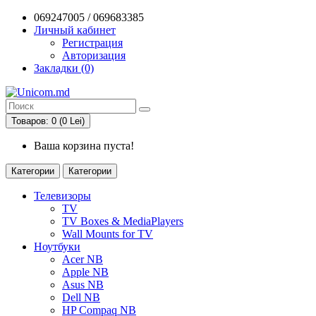
069247005 / 069683385
Личный кабинет
Регистрация
Авторизация
Закладки (0)
Товаров: 0 (0 Lei)
Ваша корзина пуста!
Категории
Категории
Телевизоры
TV
TV Boxes & MediaPlayers
Wall Mounts for TV
Ноутбуки
Acer NB
Apple NB
Asus NB
Dell NB
HP Compaq NB