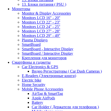
13. Блоки питания ( PSU )
Мониторы
Monitor & Display Accessories
Monitors LCD 16'' - 20''
Monitors LCD 22'' - 23''
Monitors LCD 24'' - 25''
Monitors LCD 27'' - 28''
Monitors LCD 29'' - 49''
Plasma Displays
SmartBoard
SmartBoard - Interactive Display
SmartBoard / Interactive Display
Крепления для мониторов
Смартфоны и гаджеты
Car Electronics & GPS
Видео Регистраторы ( Car Dash Cameras )
E-Readers (Электронные книги)
Electric bike
Home Security
Mobile Phone Accessories
AirTag & SmartTag
Apple AirPods
Battery
Car Holder ( Держатели для телефонов )