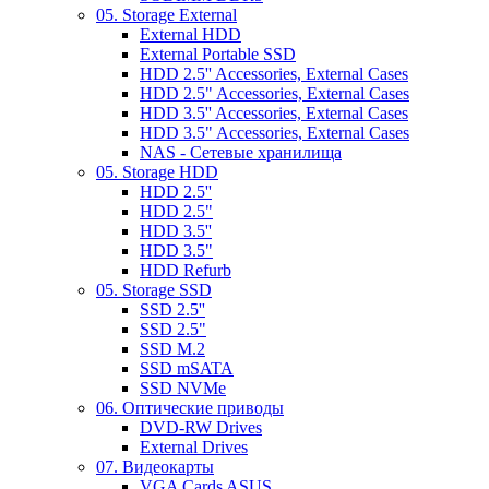
05. Storage External
External HDD
External Portable SSD
HDD 2.5'' Accessories, External Cases
HDD 2.5" Accessories, External Cases
HDD 3.5'' Accessories, External Cases
HDD 3.5" Accessories, External Cases
NAS - Сетевые хранилища
05. Storage HDD
HDD 2.5''
HDD 2.5"
HDD 3.5''
HDD 3.5"
HDD Refurb
05. Storage SSD
SSD 2.5''
SSD 2.5"
SSD M.2
SSD mSATA
SSD NVMe
06. Оптические приводы
DVD-RW Drives
External Drives
07. Видеокарты
VGA Cards ASUS