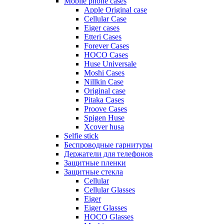
Mobile phone cases
Apple Original case
Cellular Case
Eiger cases
Etteri Cases
Forever Cases
HOCO Cases
Huse Universale
Moshi Cases
Nillkin Case
Original case
Pitaka Cases
Proove Cases
Spigen Huse
Xcover husa
Selfie stick
Беспроводные гарнитуры
Держатели для телефонов
Защитные пленки
Защитные стекла
Cellular
Cellular Glasses
Eiger
Eiger Glasses
HOCO Glasses