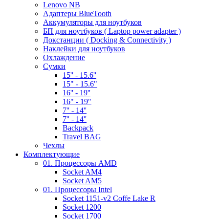
Lenovo NB
Адаптеры BlueTooth
Аккумуляторы для ноутбуков
БП для ноутбуков ( Laptop power adapter )
Докстанции ( Docking & Connectivity )
Наклейки для ноутбуков
Охлаждение
Сумки
15'' - 15.6''
15" - 15.6"
16'' - 19''
16" - 19"
7'' - 14''
7'' - 14''
Backpack
Travel BAG
Чехлы
Комплектующие
01. Процессоры AMD
Socket AM4
Socket AM5
01. Процессоры Intel
Socket 1151-v2 Coffe Lake R
Socket 1200
Socket 1700