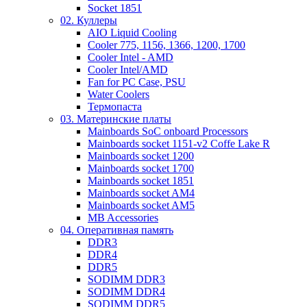
Socket 1851
02. Куллеры
AIO Liquid Cooling
Cooler 775, 1156, 1366, 1200, 1700
Cooler Intel - AMD
Cooler Intel/AMD
Fan for PC Case, PSU
Water Coolers
Термопаста
03. Материнские платы
Mainboards SoC onboard Processors
Mainboards socket 1151-v2 Coffe Lake R
Mainboards socket 1200
Mainboards socket 1700
Mainboards socket 1851
Mainboards socket AM4
Mainboards socket AM5
MB Accessories
04. Оперативная память
DDR3
DDR4
DDR5
SODIMM DDR3
SODIMM DDR4
SODIMM DDR5