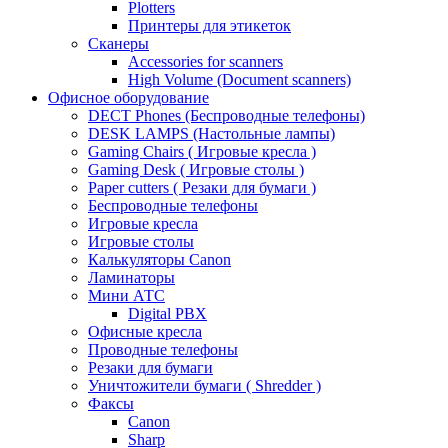
Plotters
Принтеры для этикеток
Сканеры
Accessories for scanners
High Volume (Document scanners)
Офисное оборудование
DECT Phones (Беспроводные телефоны)
DESK LAMPS (Настольные лампы)
Gaming Chairs ( Игровые кресла )
Gaming Desk ( Игровые столы )
Paper cutters ( Резаки для бумаги )
Беспроводные телефоны
Игровые кресла
Игровые столы
Калькуляторы Canon
Ламинаторы
Мини АТС
Digital PBX
Офисные кресла
Проводные телефоны
Резаки для бумаги
Уничтожители бумаги ( Shredder )
Факсы
Canon
Sharp