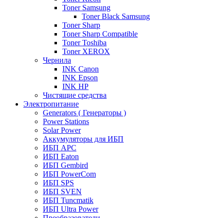
Toner Samsung
Toner Black Samsung
Toner Sharp
Toner Sharp Compatible
Toner Toshiba
Toner XEROX
Чернила
INK Canon
INK Epson
INK HP
Чистящие средства
Электропитание
Generators ( Генераторы )
Power Stations
Solar Power
Аккумуляторы для ИБП
ИБП APC
ИБП Eaton
ИБП Gembird
ИБП PowerCom
ИБП SPS
ИБП SVEN
ИБП Tuncmatik
ИБП Ultra Power
Преобразователи