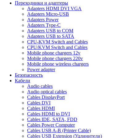
Переходники и адаптеры
Adapters HDMI DVI VGA
Adapters Micro-USB
Adapters Power
Adapters Type-C
Adapters USB to COM
Adapters USB to SATA
CPU-KVM Switch and Cables
CPU/KVM Switch and Cables
Mobile phone chargers 12v
Mobile phone chargers 220v
Mobile phone wireless chargers
Power adapter
Безопасность
Кабели
Audio cables
Audio optical cables
Cables DisplayPort
Cables DVI
Cables HDMI
Cables HDMI to DVI
Cables IDE, SATA, FDD
Cables Power Computer
Cables USB A-B (Printer Cable)
Cables USB Extension (Удлинители)