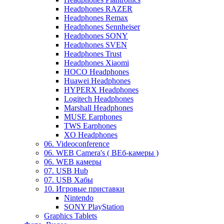
Headphones RAZER
Headphones Remax
Headphones Sennheiser
Headphones SONY
Headphones SVEN
Headphones Trust
Headphones Xiaomi
HOCO Headphones
Huawei Headphones
HYPERX Headphones
Logitech Headphones
Marshall Headphones
MUSE Earphones
TWS Earphones
XO Headphones
06. Videoconference
06. WEB Camera's ( ВЕб-камеры )
06. WEB камеры
07. USB Hub
07. USB Хабы
10. Игровые приставки
Nintendo
SONY PlayStation
Graphics Tablets