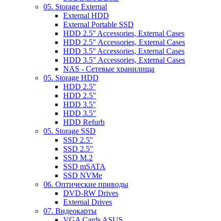
05. Storage External
External HDD
External Portable SSD
HDD 2.5'' Accessories, External Cases
HDD 2.5" Accessories, External Cases
HDD 3.5'' Accessories, External Cases
HDD 3.5" Accessories, External Cases
NAS - Сетевые хранилища
05. Storage HDD
HDD 2.5''
HDD 2.5"
HDD 3.5''
HDD 3.5"
HDD Refurb
05. Storage SSD
SSD 2.5''
SSD 2.5"
SSD M.2
SSD mSATA
SSD NVMe
06. Оптические приводы
DVD-RW Drives
External Drives
07. Видеокарты
VGA Cards ASUS