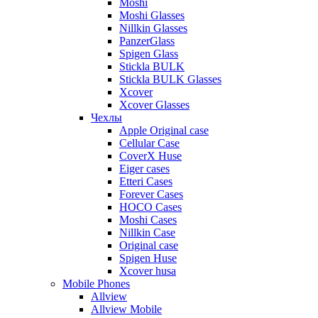
Moshi
Moshi Glasses
Nillkin Glasses
PanzerGlass
Spigen Glass
Stickla BULK
Stickla BULK Glasses
Xcover
Xcover Glasses
Чехлы
Apple Original case
Cellular Case
CoverX Huse
Eiger cases
Etteri Cases
Forever Cases
HOCO Cases
Moshi Cases
Nillkin Case
Original case
Spigen Huse
Xcover husa
Mobile Phones
Allview
Allview Mobile