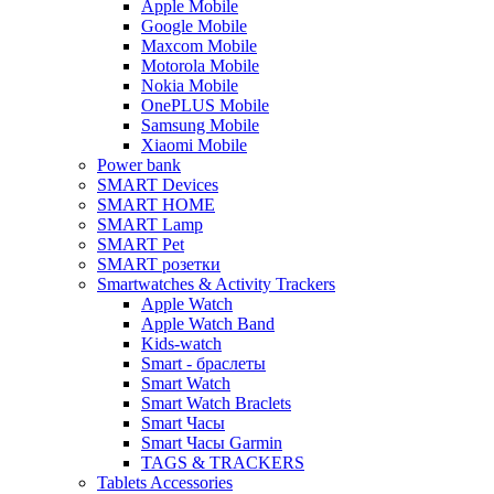
Apple Mobile
Google Mobile
Maxcom Mobile
Motorola Mobile
Nokia Mobile
OnePLUS Mobile
Samsung Mobile
Xiaomi Mobile
Power bank
SMART Devices
SMART HOME
SMART Lamp
SMART Pet
SMART розетки
Smartwatches & Activity Trackers
Apple Watch
Apple Watch Band
Kids-watch
Smart - браслеты
Smart Watch
Smart Watch Braclets
Smart Часы
Smart Часы Garmin
TAGS & TRACKERS
Tablets Accessories