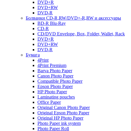
DVD+R
DVD+RW
DVD-R
Болванки CD-R,RW/DVD+-R,RW и аксессуары
BD-R Blu-Ray
CD-R
CD/DVD Envelope, Box, Folder, Wallet, Rack
DVD+R
DVD+RW
DVD-R
Бумага
4Print
4Print Premium
Barva Photo Paper
Canon Photo Paper
Compatible Photo Paper
Epson Photo Paper
HP Photo Paper
Laminating pouches
Office Paper
Original Canon Photo Paper
Original Epson Photo Paper
Original HP Photo Paper
Photo Paper ink system
Photo Paper Roll