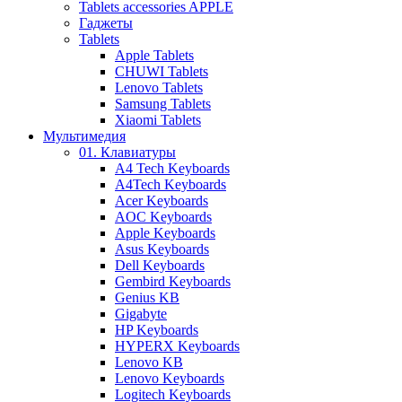
Tablets accessories APPLE
Гаджеты
Tablets
Apple Tablets
CHUWI Tablets
Lenovo Tablets
Samsung Tablets
Xiaomi Tablets
Мультимедия
01. Клавиатуры
A4 Tech Keyboards
A4Tech Keyboards
Acer Keyboards
AOC Keyboards
Apple Keyboards
Asus Keyboards
Dell Keyboards
Gembird Keyboards
Genius KB
Gigabyte
HP Keyboards
HYPERX Keyboards
Lenovo KB
Lenovo Keyboards
Logitech Keyboards