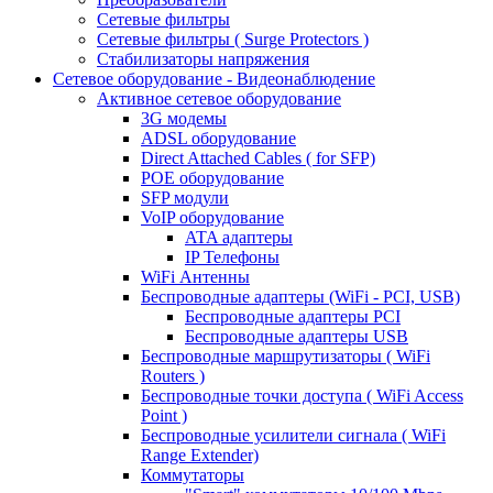
Сетевые фильтры
Сетевые фильтры ( Surge Protectors )
Стабилизаторы напряжения
Сетевое оборудование - Видеонаблюдение
Активное сетевое оборудование
3G модемы
ADSL оборудование
Direct Attached Cables ( for SFP)
POE оборудование
SFP модули
VoIP оборудование
ATA адаптеры
IP Телефоны
WiFi Антенны
Беспроводные адаптеры (WiFi - PCI, USB)
Беспроводные адаптеры PCI
Беспроводные адаптеры USB
Беспроводные маршрутизаторы ( WiFi
Routers )
Беспроводные точки доступа ( WiFi Access
Point )
Беспроводные усилители сигнала ( WiFi
Range Extender)
Коммутаторы