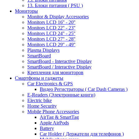
13. Блоки питания ( PSU )
Мониторы
Monitor & Display Accessories
Monitors LCD 16'' - 20''
Monitors LCD 22'' - 23''
Monitors LCD 24'' - 25''
Monitors LCD 27'' - 28''
Monitors LCD 29'' - 49''
Plasma Displays
SmartBoard
SmartBoard - Interactive Display
SmartBoard / Interactive Display
Крепления для мониторов
Смартфоны и гаджеты
Car Electronics & GPS
Видео Регистраторы ( Car Dash Cameras )
E-Readers (Электронные книги)
Electric bike
Home Security
Mobile Phone Accessories
AirTag & SmartTag
Apple AirPods
Battery
Car Holder ( Держатели для телефонов )