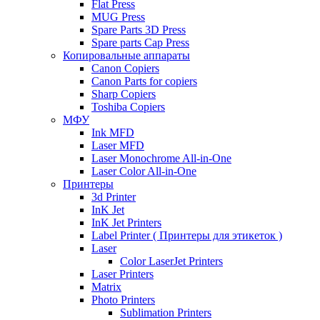
Flat Press
MUG Press
Spare Parts 3D Press
Spare parts Cap Press
Копировальные аппараты
Canon Copiers
Canon Parts for copiers
Sharp Copiers
Toshiba Copiers
МФУ
Ink MFD
Laser MFD
Laser Monochrome All-in-One
Laser Color All-in-One
Принтеры
3d Printer
InK Jet
InK Jet Printers
Label Printer ( Принтеры для этикеток )
Laser
Color LaserJet Printers
Laser Printers
Matrix
Photo Printers
Sublimation Printers