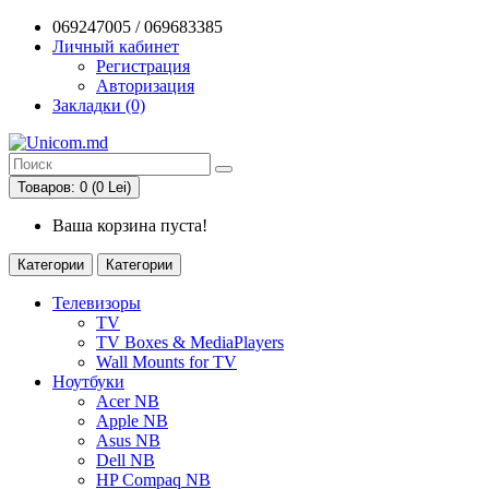
069247005 / 069683385
Личный кабинет
Регистрация
Авторизация
Закладки (0)
Товаров: 0 (0 Lei)
Ваша корзина пуста!
Категории
Категории
Телевизоры
TV
TV Boxes & MediaPlayers
Wall Mounts for TV
Ноутбуки
Acer NB
Apple NB
Asus NB
Dell NB
HP Compaq NB