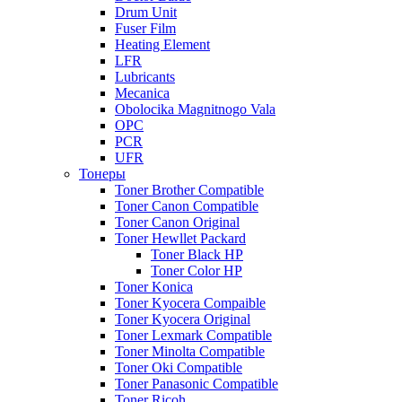
Drum Unit
Fuser Film
Heating Element
LFR
Lubricants
Mecanica
Obolocika Magnitnogo Vala
OPC
PCR
UFR
Тонеры
Toner Brother Compatible
Toner Canon Compatible
Toner Canon Original
Toner Hewllet Packard
Toner Black HP
Toner Color HP
Toner Konica
Toner Kyocera Compaible
Toner Kyocera Original
Toner Lexmark Compatible
Toner Minolta Compatible
Toner Oki Compatible
Toner Panasonic Compatible
Toner Ricoh