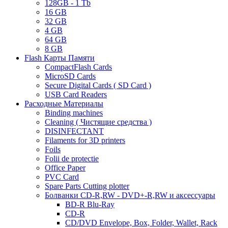
128GB - 1 Tb
16 GB
32 GB
4 GB
64 GB
8 GB
Flash Карты Памяти
CompactFlash Cards
MicroSD Cards
Secure Digital Cards ( SD Card )
USB Card Readers
Расходные Материалы
Binding machines
Cleaning ( Чистящие средства )
DISINFECTANT
Filaments for 3D printers
Foils
Folii de protectie
Office Paper
PVC Card
Spare Parts Cutting plotter
Болванки CD-R,RW - DVD+-R,RW и аксессуары
BD-R Blu-Ray
CD-R
CD/DVD Envelope, Box, Folder, Wallet, Rack