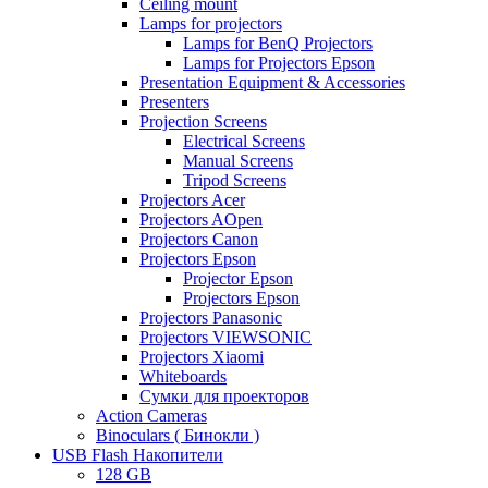
Ceiling mount
Lamps for projectors
Lamps for BenQ Projectors
Lamps for Projectors Epson
Presentation Equipment & Accessories
Presenters
Projection Screens
Electrical Screens
Manual Screens
Tripod Screens
Projectors Acer
Projectors AOpen
Projectors Canon
Projectors Epson
Projector Epson
Projectors Epson
Projectors Panasonic
Projectors VIEWSONIC
Projectors Xiaomi
Whiteboards
Сумки для проекторов
Action Cameras
Binoculars ( Бинокли )
USB Flash Накопители
128 GB