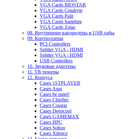
VGA Cards BIOSTAR
VGA Cards Gigabyte
VGA Cards Palit
VGA Cards Sapphire
VGA Cards Zotac
08. Внутренние кардридеры и USB хабы
09. Контроллеры
PCI Controllers
Splitter VGA - HDMI
Splitter VGA \ HDMI
USB Controllers
10. Звуковые адаптеры
11. ТВ тюнеры
12. Корпуса
Cases 1STPLAYER
Cases Asus
Cases be quiet!
Cases Chieftec
Cases Cougar
Cases Deepcool
Cases GAMEMAX
Cases HPC
Cases Sohoo
Cases Xilence
13. Блоки питания