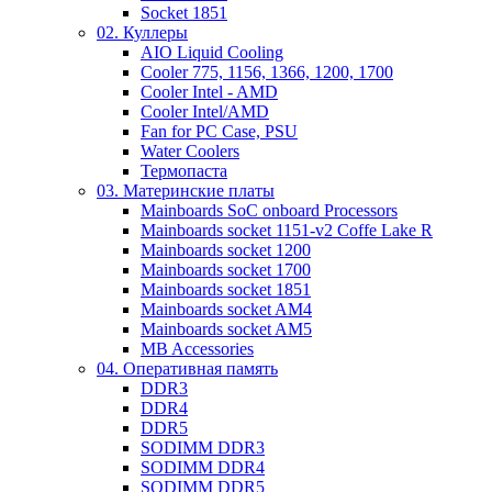
Socket 1851
02. Куллеры
AIO Liquid Cooling
Cooler 775, 1156, 1366, 1200, 1700
Cooler Intel - AMD
Cooler Intel/AMD
Fan for PC Case, PSU
Water Coolers
Термопаста
03. Материнские платы
Mainboards SoC onboard Processors
Mainboards socket 1151-v2 Coffe Lake R
Mainboards socket 1200
Mainboards socket 1700
Mainboards socket 1851
Mainboards socket AM4
Mainboards socket AM5
MB Accessories
04. Оперативная память
DDR3
DDR4
DDR5
SODIMM DDR3
SODIMM DDR4
SODIMM DDR5