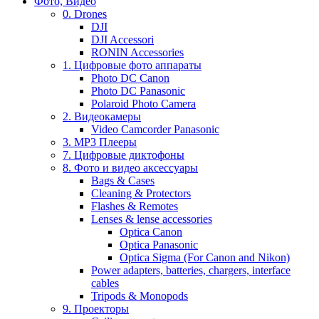
Фото, Видео
0. Drones
DJI
DJI Accessori
RONIN Accessories
1. Цифровые фото аппараты
Photo DC Canon
Photo DC Panasonic
Polaroid Photo Camera
2. Видеокамеры
Video Camcorder Panasonic
3. MP3 Плееры
7. Цифровые диктофоны
8. Фото и видео аксессуары
Bags & Cases
Cleaning & Protectors
Flashes & Remotes
Lenses & lense accessories
Optica Canon
Optica Panasonic
Optica Sigma (For Canon and Nikon)
Power adapters, batteries, chargers, interface
cables
Tripods & Monopods
9. Проекторы