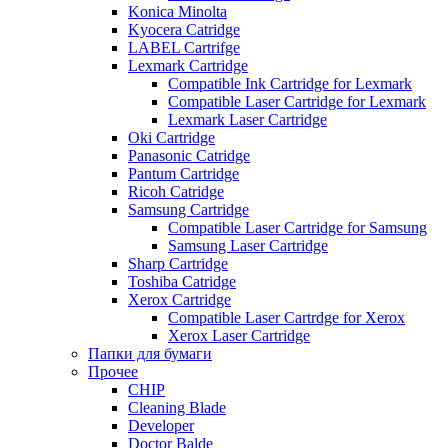
Konica Minolta
Kyocera Catridge
LABEL Cartrifge
Lexmark Cartridge
Compatible Ink Cartridge for Lexmark
Compatible Laser Cartridge for Lexmark
Lexmark Laser Cartridge
Oki Cartridge
Panasonic Catridge
Pantum Cartridge
Ricoh Catridge
Samsung Cartridge
Compatible Laser Cartridge for Samsung
Samsung Laser Cartridge
Sharp Cartridge
Toshiba Catridge
Xerox Cartridge
Compatible Laser Cartrdge for Xerox
Xerox Laser Cartridge
Папки для бумаги
Прочее
CHIP
Cleaning Blade
Developer
Doctor Balde