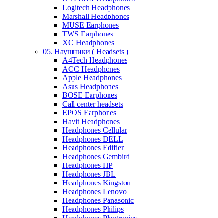
Logitech Headphones
Marshall Headphones
MUSE Earphones
TWS Earphones
XO Headphones
05. Наушники ( Headsets )
A4Tech Headphones
AOC Headphones
Apple Headphones
Asus Headphones
BOSE Earphones
Call center headsets
EPOS Earphones
Havit Headphones
Headphones Cellular
Headphones DELL
Headphones Edifier
Headphones Gembird
Headphones HP
Headphones JBL
Headphones Kingston
Headphones Lenovo
Headphones Panasonic
Headphones Philips
Headphones Plantronics