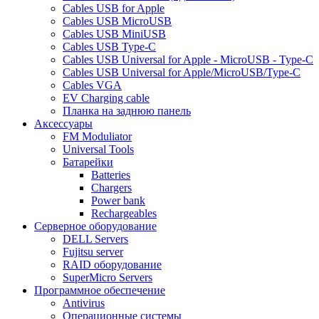
Cables USB for Apple
Cables USB MicroUSB
Cables USB MiniUSB
Cables USB Type-C
Cables USB Universal for Apple - MicroUSB - Type-C
Cables USB Universal for Apple/MicroUSB/Type-C
Cables VGA
EV Charging cable
Планка на заднюю панель
Аксессуары
FM Moduliator
Universal Tools
Батарейки
Batteries
Chargers
Power bank
Rechargeables
Серверное оборудование
DELL Servers
Fujitsu server
RAID оборудование
SuperMicro Servers
Программное обеспечение
Antivirus
Операционные системы