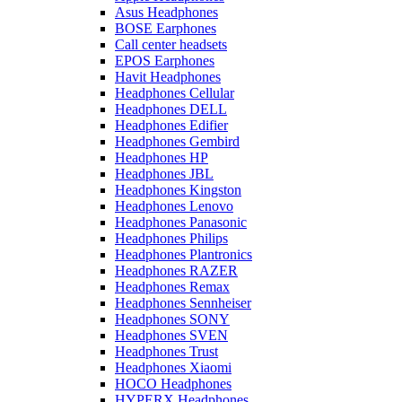
Asus Headphones
BOSE Earphones
Call center headsets
EPOS Earphones
Havit Headphones
Headphones Cellular
Headphones DELL
Headphones Edifier
Headphones Gembird
Headphones HP
Headphones JBL
Headphones Kingston
Headphones Lenovo
Headphones Panasonic
Headphones Philips
Headphones Plantronics
Headphones RAZER
Headphones Remax
Headphones Sennheiser
Headphones SONY
Headphones SVEN
Headphones Trust
Headphones Xiaomi
HOCO Headphones
HYPERX Headphones