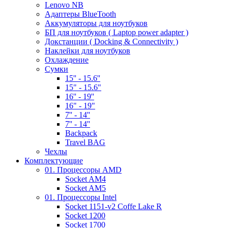
Lenovo NB
Адаптеры BlueTooth
Аккумуляторы для ноутбуков
БП для ноутбуков ( Laptop power adapter )
Докстанции ( Docking & Connectivity )
Наклейки для ноутбуков
Охлаждение
Сумки
15'' - 15.6''
15" - 15.6"
16'' - 19''
16" - 19"
7'' - 14''
7'' - 14''
Backpack
Travel BAG
Чехлы
Комплектующие
01. Процессоры AMD
Socket AM4
Socket AM5
01. Процессоры Intel
Socket 1151-v2 Coffe Lake R
Socket 1200
Socket 1700