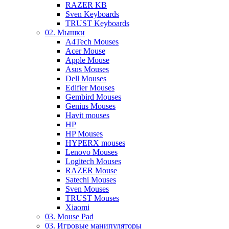
RAZER KB
Sven Keyboards
TRUST Keyboards
02. Мышки
A4Tech Mouses
Acer Mouse
Apple Mouse
Asus Mouses
Dell Mouses
Edifier Mouses
Gembird Mouses
Genius Mouses
Havit mouses
HP
HP Mouses
HYPERX mouses
Lenovo Mouses
Logitech Mouses
RAZER Mouse
Satechi Mouses
Sven Mouses
TRUST Mouses
Xiaomi
03. Mouse Pad
03. Игровые манипуляторы