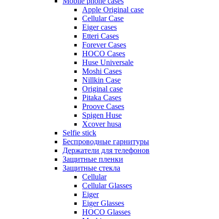
Mobile phone cases
Apple Original case
Cellular Case
Eiger cases
Etteri Cases
Forever Cases
HOCO Cases
Huse Universale
Moshi Cases
Nillkin Case
Original case
Pitaka Cases
Proove Cases
Spigen Huse
Xcover husa
Selfie stick
Беспроводные гарнитуры
Держатели для телефонов
Защитные пленки
Защитные стекла
Cellular
Cellular Glasses
Eiger
Eiger Glasses
HOCO Glasses