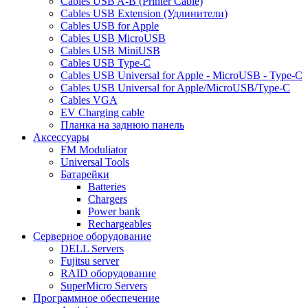
Cables USB A-B (Printer Cable)
Cables USB Extension (Удлинители)
Cables USB for Apple
Cables USB MicroUSB
Cables USB MiniUSB
Cables USB Type-C
Cables USB Universal for Apple - MicroUSB - Type-C
Cables USB Universal for Apple/MicroUSB/Type-C
Cables VGA
EV Charging cable
Планка на заднюю панель
Аксессуары
FM Moduliator
Universal Tools
Батарейки
Batteries
Chargers
Power bank
Rechargeables
Серверное оборудование
DELL Servers
Fujitsu server
RAID оборудование
SuperMicro Servers
Программное обеспечение