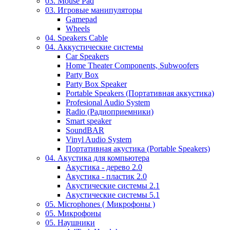
03. Mouse Pad
03. Игровые манипуляторы
Gamepad
Wheels
04. Speakers Cable
04. Аккустические системы
Car Speakers
Home Theater Components, Subwoofers
Party Box
Party Box Speaker
Portable Speakers (Портативная аккустика)
Profesional Audio System
Radio (Радиоприемники)
Smart speaker
SoundBAR
Vinyl Audio System
Портативная акустика (Portable Speakers)
04. Акустика для компьютера
Акустика - дерево 2.0
Акустика - пластик 2.0
Акустические системы 2.1
Акустические системы 5.1
05. Microphones ( Микрофоны )
05. Микрофоны
05. Наушники