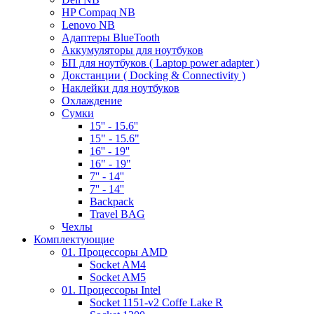
HP Compaq NB
Lenovo NB
Адаптеры BlueTooth
Аккумуляторы для ноутбуков
БП для ноутбуков ( Laptop power adapter )
Докстанции ( Docking & Connectivity )
Наклейки для ноутбуков
Охлаждение
Сумки
15'' - 15.6''
15" - 15.6"
16'' - 19''
16" - 19"
7'' - 14''
7'' - 14''
Backpack
Travel BAG
Чехлы
Комплектующие
01. Процессоры AMD
Socket AM4
Socket AM5
01. Процессоры Intel
Socket 1151-v2 Coffe Lake R