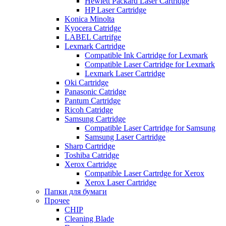
Hewlett Packard Laser Cartridge
HP Laser Cartridge
Konica Minolta
Kyocera Catridge
LABEL Cartrifge
Lexmark Cartridge
Compatible Ink Cartridge for Lexmark
Compatible Laser Cartridge for Lexmark
Lexmark Laser Cartridge
Oki Cartridge
Panasonic Catridge
Pantum Cartridge
Ricoh Catridge
Samsung Cartridge
Compatible Laser Cartridge for Samsung
Samsung Laser Cartridge
Sharp Cartridge
Toshiba Catridge
Xerox Cartridge
Compatible Laser Cartrdge for Xerox
Xerox Laser Cartridge
Папки для бумаги
Прочее
CHIP
Cleaning Blade