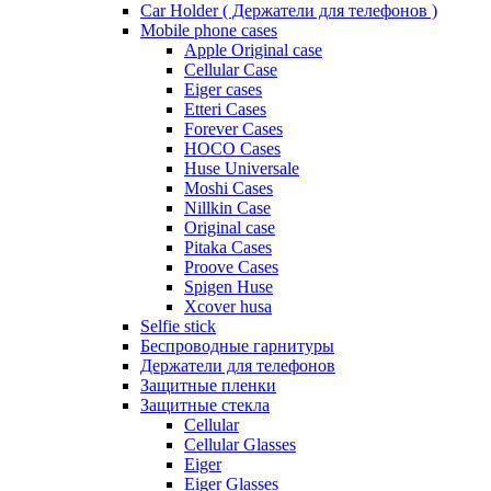
Car Holder ( Держатели для телефонов )
Mobile phone cases
Apple Original case
Cellular Case
Eiger cases
Etteri Cases
Forever Cases
HOCO Cases
Huse Universale
Moshi Cases
Nillkin Case
Original case
Pitaka Cases
Proove Cases
Spigen Huse
Xcover husa
Selfie stick
Беспроводные гарнитуры
Держатели для телефонов
Защитные пленки
Защитные стекла
Cellular
Cellular Glasses
Eiger
Eiger Glasses