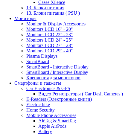
Cases Xilence
13. Блоки питания
13. Блоки питания ( PSU )
Мониторы
Monitor & Display Accessories
Monitors LCD 16'' - 20''
Monitors LCD 22'' - 23''
Monitors LCD 24'' - 25''
Monitors LCD 27'' - 28''
Monitors LCD 29'' - 49''
Plasma Displays
SmartBoard
SmartBoard - Interactive Display
SmartBoard / Interactive Display
Крепления для мониторов
Смартфоны и гаджеты
Car Electronics & GPS
Видео Регистраторы ( Car Dash Cameras )
E-Readers (Электронные книги)
Electric bike
Home Security
Mobile Phone Accessories
AirTag & SmartTag
Apple AirPods
Battery