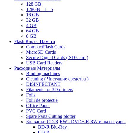
128 GB
128GB - 1 Tb
16 GB
32 GB
4 GB
64 GB
8 GB
Flash Карты Памяти
CompactFlash Cards
MicroSD Cards
Secure Digital Cards ( SD Card )
USB Card Readers
Расходные Материалы
Binding machines
Cleaning ( Чистящие средства )
DISINFECTANT
Filaments for 3D printers
Foils
Folii de protectie
Office Paper
PVC Card
Spare Parts Cutting plotter
Болванки CD-R,RW - DVD+-R,RW и аксессуары
BD-R Blu-Ray
CD-R