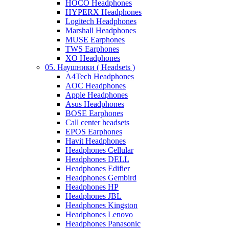
HOCO Headphones
HYPERX Headphones
Logitech Headphones
Marshall Headphones
MUSE Earphones
TWS Earphones
XO Headphones
05. Наушники ( Headsets )
A4Tech Headphones
AOC Headphones
Apple Headphones
Asus Headphones
BOSE Earphones
Call center headsets
EPOS Earphones
Havit Headphones
Headphones Cellular
Headphones DELL
Headphones Edifier
Headphones Gembird
Headphones HP
Headphones JBL
Headphones Kingston
Headphones Lenovo
Headphones Panasonic