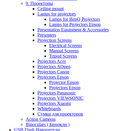
9. Проекторы
Ceiling mount
Lamps for projectors
Lamps for BenQ Projectors
Lamps for Projectors Epson
Presentation Equipment & Accessories
Presenters
Projection Screens
Electrical Screens
Manual Screens
Tripod Screens
Projectors Acer
Projectors AOpen
Projectors Canon
Projectors Epson
Projector Epson
Projectors Epson
Projectors Panasonic
Projectors VIEWSONIC
Projectors Xiaomi
Whiteboards
Сумки для проекторов
Action Cameras
Binoculars ( Бинокли )
USB Flash Накопители