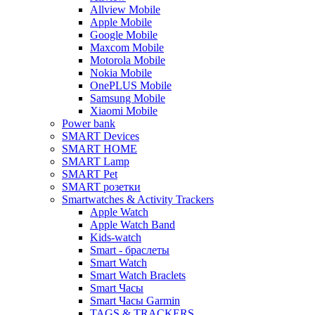
Allview Mobile
Apple Mobile
Google Mobile
Maxcom Mobile
Motorola Mobile
Nokia Mobile
OnePLUS Mobile
Samsung Mobile
Xiaomi Mobile
Power bank
SMART Devices
SMART HOME
SMART Lamp
SMART Pet
SMART розетки
Smartwatches & Activity Trackers
Apple Watch
Apple Watch Band
Kids-watch
Smart - браслеты
Smart Watch
Smart Watch Braclets
Smart Часы
Smart Часы Garmin
TAGS & TRACKERS