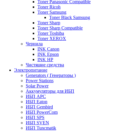
Toner Panasonic Compatible
Toner Ricoh
Toner Samsung
Toner Black Samsung
Toner Sharp
Toner Sharp Compatible
Toner Toshiba
Toner XEROX
Чернила
INK Canon
INK Epson
INK HP
Чистящие средства
Электропитание
Generators ( Генераторы )
Power Stations
Solar Power
Аккумуляторы для ИБП
ИБП APC
ИБП Eaton
ИБП Gembird
ИБП PowerCom
ИБП SPS
ИБП SVEN
ИБП Tuncmatik