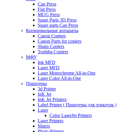
Cap Press
Flat Press
MUG Press
Spare Parts 3D Press
Spare parts Cap Press
Копировальные аппараты
Canon Copiers
Canon Parts for copiers
Sharp Copiers
Toshiba Copiers
МФУ
Ink MFD
Laser MFD
Laser Monochrome All-in-One
Laser Color All-in-One
Принтеры
3d Printer
InK Jet
InK Jet Printers
Label Printer ( Принтеры для этикеток )
Laser
Color LaserJet Printers
Laser Printers
Matrix
Photo Printers