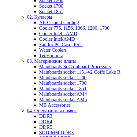
Socket 1200
Socket 1700
Socket 1851
02. Куллеры
AIO Liquid Cooling
Cooler 775, 1156, 1366, 1200, 1700
Cooler Intel - AMD
Cooler Intel/AMD
Fan for PC Case, PSU
Water Coolers
Термопаста
03. Материнские платы
Mainboards SoC onboard Processors
Mainboards socket 1151-v2 Coffe Lake R
Mainboards socket 1200
Mainboards socket 1700
Mainboards socket 1851
Mainboards socket AM4
Mainboards socket AM5
MB Accessories
04. Оперативная память
DDR3
DDR4
DDR5
SODIMM DDR3