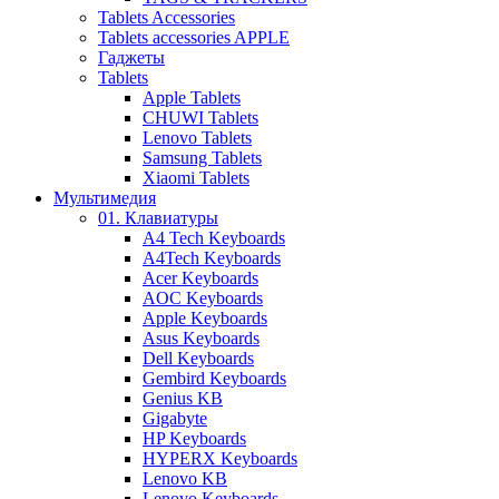
Tablets Accessories
Tablets accessories APPLE
Гаджеты
Tablets
Apple Tablets
CHUWI Tablets
Lenovo Tablets
Samsung Tablets
Xiaomi Tablets
Мультимедия
01. Клавиатуры
A4 Tech Keyboards
A4Tech Keyboards
Acer Keyboards
AOC Keyboards
Apple Keyboards
Asus Keyboards
Dell Keyboards
Gembird Keyboards
Genius KB
Gigabyte
HP Keyboards
HYPERX Keyboards
Lenovo KB
Lenovo Keyboards