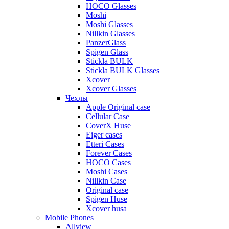
HOCO Glasses
Moshi
Moshi Glasses
Nillkin Glasses
PanzerGlass
Spigen Glass
Stickla BULK
Stickla BULK Glasses
Xcover
Xcover Glasses
Чехлы
Apple Original case
Cellular Case
CoverX Huse
Eiger cases
Etteri Cases
Forever Cases
HOCO Cases
Moshi Cases
Nillkin Case
Original case
Spigen Huse
Xcover husa
Mobile Phones
Allview