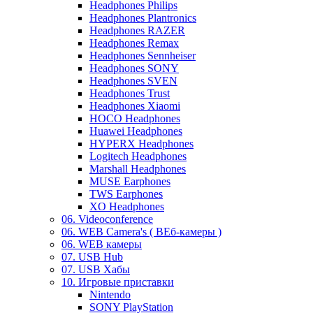
Headphones Philips
Headphones Plantronics
Headphones RAZER
Headphones Remax
Headphones Sennheiser
Headphones SONY
Headphones SVEN
Headphones Trust
Headphones Xiaomi
HOCO Headphones
Huawei Headphones
HYPERX Headphones
Logitech Headphones
Marshall Headphones
MUSE Earphones
TWS Earphones
XO Headphones
06. Videoconference
06. WEB Camera's ( ВЕб-камеры )
06. WEB камеры
07. USB Hub
07. USB Хабы
10. Игровые приставки
Nintendo
SONY PlayStation