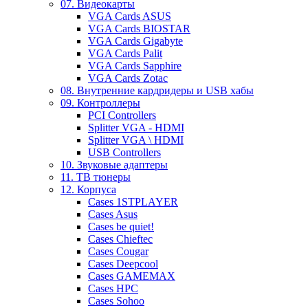
07. Видеокарты
VGA Cards ASUS
VGA Cards BIOSTAR
VGA Cards Gigabyte
VGA Cards Palit
VGA Cards Sapphire
VGA Cards Zotac
08. Внутренние кардридеры и USB хабы
09. Контроллеры
PCI Controllers
Splitter VGA - HDMI
Splitter VGA \ HDMI
USB Controllers
10. Звуковые адаптеры
11. ТВ тюнеры
12. Корпуса
Cases 1STPLAYER
Cases Asus
Cases be quiet!
Cases Chieftec
Cases Cougar
Cases Deepcool
Cases GAMEMAX
Cases HPC
Cases Sohoo