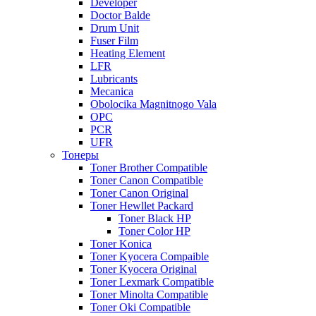
Developer
Doctor Balde
Drum Unit
Fuser Film
Heating Element
LFR
Lubricants
Mecanica
Obolocika Magnitnogo Vala
OPC
PCR
UFR
Тонеры
Toner Brother Compatible
Toner Canon Compatible
Toner Canon Original
Toner Hewllet Packard
Toner Black HP
Toner Color HP
Toner Konica
Toner Kyocera Compaible
Toner Kyocera Original
Toner Lexmark Compatible
Toner Minolta Compatible
Toner Oki Compatible