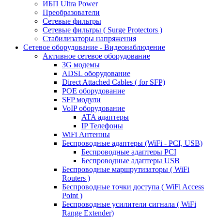
ИБП Ultra Power
Преобразователи
Сетевые фильтры
Сетевые фильтры ( Surge Protectors )
Стабилизаторы напряжения
Сетевое оборудование - Видеонаблюдение
Активное сетевое оборудование
3G модемы
ADSL оборудование
Direct Attached Cables ( for SFP)
POE оборудование
SFP модули
VoIP оборудование
ATA адаптеры
IP Телефоны
WiFi Антенны
Беспроводные адаптеры (WiFi - PCI, USB)
Беспроводные адаптеры PCI
Беспроводные адаптеры USB
Беспроводные маршрутизаторы ( WiFi
Routers )
Беспроводные точки доступа ( WiFi Access
Point )
Беспроводные усилители сигнала ( WiFi
Range Extender)