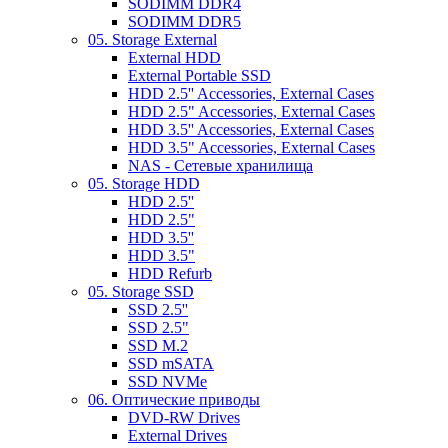
SODIMM DDR4
SODIMM DDR5
05. Storage External
External HDD
External Portable SSD
HDD 2.5'' Accessories, External Cases
HDD 2.5" Accessories, External Cases
HDD 3.5'' Accessories, External Cases
HDD 3.5" Accessories, External Cases
NAS - Сетевые хранилища
05. Storage HDD
HDD 2.5''
HDD 2.5"
HDD 3.5''
HDD 3.5"
HDD Refurb
05. Storage SSD
SSD 2.5''
SSD 2.5"
SSD M.2
SSD mSATA
SSD NVMe
06. Оптические приводы
DVD-RW Drives
External Drives