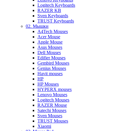
Logitech Keyboards
RAZER KB
Sven Keyboards
TRUST Keyboards
02. Мышки
A4Tech Mouses
Acer Mouse
Apple Mouse
Asus Mouses
Dell Mouses
Edifier Mouses
Gembird Mouses
Genius Mouses
Havit mouses
HP
HP Mouses
HYPERX mouses
Lenovo Mouses
Logitech Mouses
RAZER Mouse
Satechi Mouses
Sven Mouses
TRUST Mouses
Xiaomi