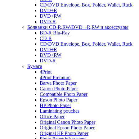
CD/DVD Envelope, Box, Folder, Wallet, Rack
DVD+R
DVD+RW
DVD-R
Болванки CD-R,RW/DVD+-R,RW и аксессуары
BD-R Blu-Ray
CD-R
CD/DVD Envelope, Box, Folder, Wallet, Rack
DVD+R
DVD+RW
DVD-R
Бумага
4Print
4Print Premium
Barva Photo Paper
Canon Photo Paper
Compatible Photo Paper
Epson Photo Paper
HP Photo Paper
Laminating pouches
Office Paper
Original Canon Photo Paper
Original Epson Photo Paper
Original HP Photo Paper
Photo Paper ink system