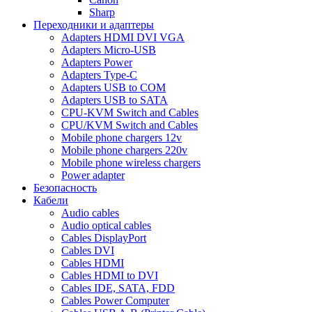
Sharp
Переходники и адаптеры
Adapters HDMI DVI VGA
Adapters Micro-USB
Adapters Power
Adapters Type-C
Adapters USB to COM
Adapters USB to SATA
CPU-KVM Switch and Cables
CPU/KVM Switch and Cables
Mobile phone chargers 12v
Mobile phone chargers 220v
Mobile phone wireless chargers
Power adapter
Безопасность
Кабели
Audio cables
Audio optical cables
Cables DisplayPort
Cables DVI
Cables HDMI
Cables HDMI to DVI
Cables IDE, SATA, FDD
Cables Power Computer