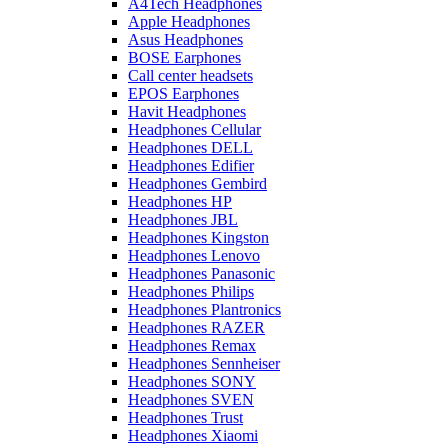
A4Tech Headphones
Apple Headphones
Asus Headphones
BOSE Earphones
Call center headsets
EPOS Earphones
Havit Headphones
Headphones Cellular
Headphones DELL
Headphones Edifier
Headphones Gembird
Headphones HP
Headphones JBL
Headphones Kingston
Headphones Lenovo
Headphones Panasonic
Headphones Philips
Headphones Plantronics
Headphones RAZER
Headphones Remax
Headphones Sennheiser
Headphones SONY
Headphones SVEN
Headphones Trust
Headphones Xiaomi