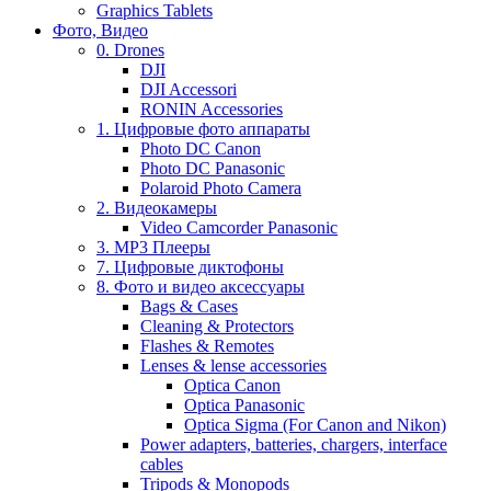
Graphics Tablets
Фото, Видео
0. Drones
DJI
DJI Accessori
RONIN Accessories
1. Цифровые фото аппараты
Photo DC Canon
Photo DC Panasonic
Polaroid Photo Camera
2. Видеокамеры
Video Camcorder Panasonic
3. MP3 Плееры
7. Цифровые диктофоны
8. Фото и видео аксессуары
Bags & Cases
Cleaning & Protectors
Flashes & Remotes
Lenses & lense accessories
Optica Canon
Optica Panasonic
Optica Sigma (For Canon and Nikon)
Power adapters, batteries, chargers, interface
cables
Tripods & Monopods