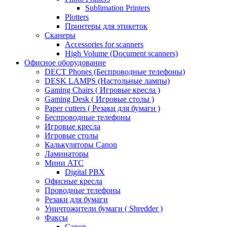
Sublimation Printers
Plotters
Принтеры для этикеток
Сканеры
Accessories for scanners
High Volume (Document scanners)
Офисное оборудование
DECT Phones (Беспроводные телефоны)
DESK LAMPS (Настольные лампы)
Gaming Chairs ( Игровые кресла )
Gaming Desk ( Игровые столы )
Paper cutters ( Резаки для бумаги )
Беспроводные телефоны
Игровые кресла
Игровые столы
Калькуляторы Canon
Ламинаторы
Мини АТС
Digital PBX
Офисные кресла
Проводные телефоны
Резаки для бумаги
Уничтожители бумаги ( Shredder )
Факсы
Canon