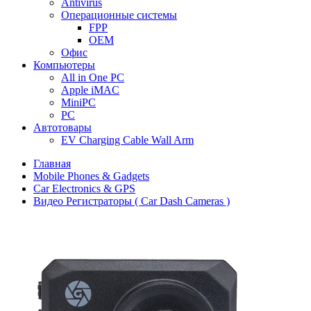
Antivirus
Операционные системы
FPP
OEM
Офис
Компьютеры
All in One PC
Apple iMAC
MiniPC
PC
Автотовары
EV Charging Cable Wall Arm
Главная
Mobile Phones & Gadgets
Car Electronics & GPS
Видео Регистраторы ( Car Dash Cameras )