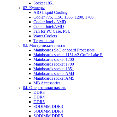
Socket 1851
02. Куллеры
AIO Liquid Cooling
Cooler 775, 1156, 1366, 1200, 1700
Cooler Intel - AMD
Cooler Intel/AMD
Fan for PC Case, PSU
Water Coolers
Термопаста
03. Материнские платы
Mainboards SoC onboard Processors
Mainboards socket 1151-v2 Coffe Lake R
Mainboards socket 1200
Mainboards socket 1700
Mainboards socket 1851
Mainboards socket AM4
Mainboards socket AM5
MB Accessories
04. Оперативная память
DDR3
DDR4
DDR5
SODIMM DDR3
SODIMM DDR4
SODIMM DDR5