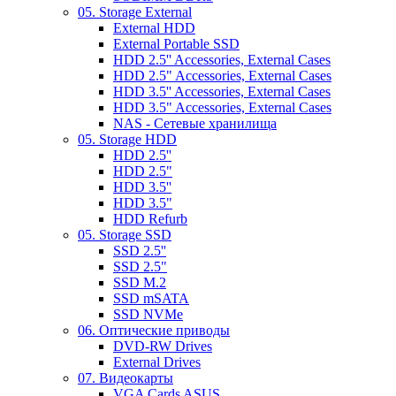
05. Storage External
External HDD
External Portable SSD
HDD 2.5'' Accessories, External Cases
HDD 2.5" Accessories, External Cases
HDD 3.5'' Accessories, External Cases
HDD 3.5" Accessories, External Cases
NAS - Сетевые хранилища
05. Storage HDD
HDD 2.5''
HDD 2.5"
HDD 3.5''
HDD 3.5"
HDD Refurb
05. Storage SSD
SSD 2.5''
SSD 2.5"
SSD M.2
SSD mSATA
SSD NVMe
06. Оптические приводы
DVD-RW Drives
External Drives
07. Видеокарты
VGA Cards ASUS