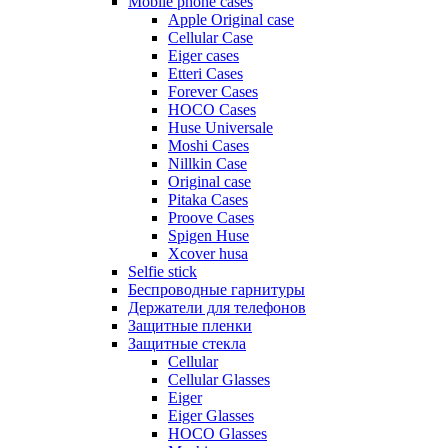
Mobile phone cases
Apple Original case
Cellular Case
Eiger cases
Etteri Cases
Forever Cases
HOCO Cases
Huse Universale
Moshi Cases
Nillkin Case
Original case
Pitaka Cases
Proove Cases
Spigen Huse
Xcover husa
Selfie stick
Беспроводные гарнитуры
Держатели для телефонов
Защитные пленки
Защитные стекла
Cellular
Cellular Glasses
Eiger
Eiger Glasses
HOCO Glasses