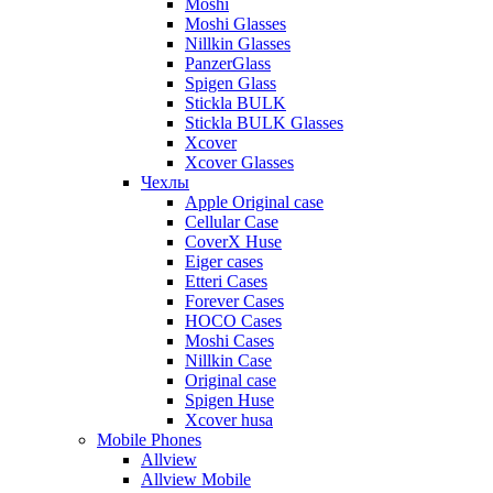
Moshi
Moshi Glasses
Nillkin Glasses
PanzerGlass
Spigen Glass
Stickla BULK
Stickla BULK Glasses
Xcover
Xcover Glasses
Чехлы
Apple Original case
Cellular Case
CoverX Huse
Eiger cases
Etteri Cases
Forever Cases
HOCO Cases
Moshi Cases
Nillkin Case
Original case
Spigen Huse
Xcover husa
Mobile Phones
Allview
Allview Mobile