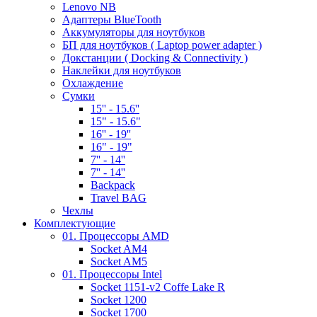
Lenovo NB
Адаптеры BlueTooth
Аккумуляторы для ноутбуков
БП для ноутбуков ( Laptop power adapter )
Докстанции ( Docking & Connectivity )
Наклейки для ноутбуков
Охлаждение
Сумки
15'' - 15.6''
15" - 15.6"
16'' - 19''
16" - 19"
7'' - 14''
7'' - 14''
Backpack
Travel BAG
Чехлы
Комплектующие
01. Процессоры AMD
Socket AM4
Socket AM5
01. Процессоры Intel
Socket 1151-v2 Coffe Lake R
Socket 1200
Socket 1700