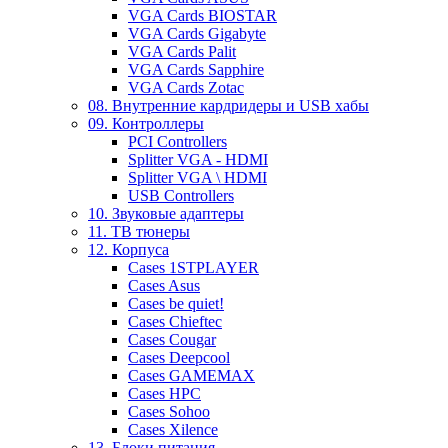
VGA Cards BIOSTAR
VGA Cards Gigabyte
VGA Cards Palit
VGA Cards Sapphire
VGA Cards Zotac
08. Внутренние кардридеры и USB хабы
09. Контроллеры
PCI Controllers
Splitter VGA - HDMI
Splitter VGA \ HDMI
USB Controllers
10. Звуковые адаптеры
11. ТВ тюнеры
12. Корпуса
Cases 1STPLAYER
Cases Asus
Cases be quiet!
Cases Chieftec
Cases Cougar
Cases Deepcool
Cases GAMEMAX
Cases HPC
Cases Sohoo
Cases Xilence
13. Блоки питания