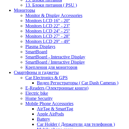
13. Блоки питания ( PSU )
Мониторы
Monitor & Display Accessories
Monitors LCD 16'' - 20''
Monitors LCD 22'' - 23''
Monitors LCD 24'' - 25''
Monitors LCD 27'' - 28''
Monitors LCD 29'' - 49''
Plasma Displays
SmartBoard
SmartBoard - Interactive Display
SmartBoard / Interactive Display
Крепления для мониторов
Смартфоны и гаджеты
Car Electronics & GPS
Видео Регистраторы ( Car Dash Cameras )
E-Readers (Электронные книги)
Electric bike
Home Security
Mobile Phone Accessories
AirTag & SmartTag
Apple AirPods
Battery
Car Holder ( Держатели для телефонов )