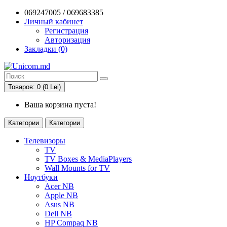
069247005 / 069683385
Личный кабинет
Регистрация
Авторизация
Закладки (0)
Товаров: 0 (0 Lei)
Ваша корзина пуста!
Категории
Категории
Телевизоры
TV
TV Boxes & MediaPlayers
Wall Mounts for TV
Ноутбуки
Acer NB
Apple NB
Asus NB
Dell NB
HP Compaq NB