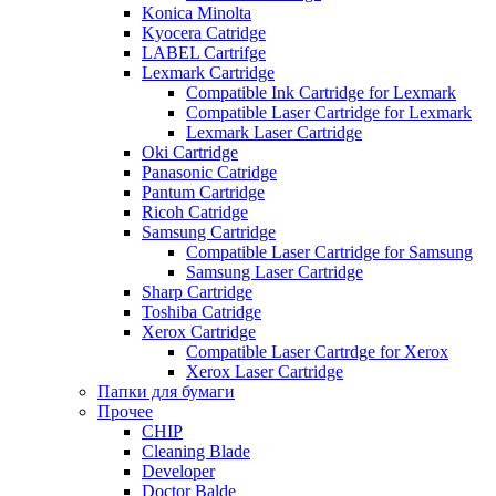
Konica Minolta
Kyocera Catridge
LABEL Cartrifge
Lexmark Cartridge
Compatible Ink Cartridge for Lexmark
Compatible Laser Cartridge for Lexmark
Lexmark Laser Cartridge
Oki Cartridge
Panasonic Catridge
Pantum Cartridge
Ricoh Catridge
Samsung Cartridge
Compatible Laser Cartridge for Samsung
Samsung Laser Cartridge
Sharp Cartridge
Toshiba Catridge
Xerox Cartridge
Compatible Laser Cartrdge for Xerox
Xerox Laser Cartridge
Папки для бумаги
Прочее
CHIP
Cleaning Blade
Developer
Doctor Balde