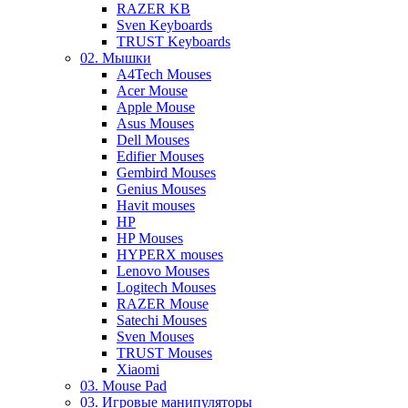
RAZER KB
Sven Keyboards
TRUST Keyboards
02. Мышки
A4Tech Mouses
Acer Mouse
Apple Mouse
Asus Mouses
Dell Mouses
Edifier Mouses
Gembird Mouses
Genius Mouses
Havit mouses
HP
HP Mouses
HYPERX mouses
Lenovo Mouses
Logitech Mouses
RAZER Mouse
Satechi Mouses
Sven Mouses
TRUST Mouses
Xiaomi
03. Mouse Pad
03. Игровые манипуляторы