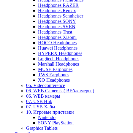
Headphones RAZER
Headphones Remax
Headphones Sennheiser
Headphones SONY
Headphones SVEN
Headphones Trust
Headphones Xiaomi
HOCO Headphones
Huawei Headphones
HYPERX Headphones
Logitech Headphones
Marshall Headphones
MUSE Earphones
TWS Earphones
XO Headphones
06. Videoconference
06. WEB Camera's ( ВЕб-камеры )
06. WEB камеры
07. USB Hub
07. USB Хабы
10. Игровые приставки
Nintendo
SONY PlayStation
Graphics Tablets