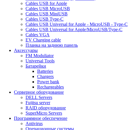
Cables USB for Apple
Cables USB MicroUSB
Cables USB MiniUSB
Cables USB Type-C
Cables USB Universal for Apple - MicroUSB - Type-C
Cables USB Universal for Apple/MicroUSB/Type-C
Cables VGA
EV Charging cable
Планка на заднюю панель
Аксессуары
FM Moduliator
Universal Tools
Батарейки
Batteries
Chargers
Power bank
Rechargeables
Серверное оборудование
DELL Servers
Fujitsu server
RAID оборудование
SuperMicro Servers
Программное обеспечение
Antivirus
Операционные системы