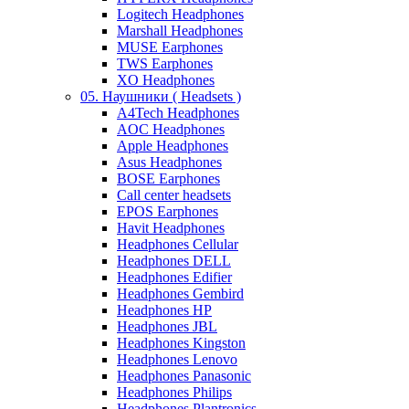
Logitech Headphones
Marshall Headphones
MUSE Earphones
TWS Earphones
XO Headphones
05. Наушники ( Headsets )
A4Tech Headphones
AOC Headphones
Apple Headphones
Asus Headphones
BOSE Earphones
Call center headsets
EPOS Earphones
Havit Headphones
Headphones Cellular
Headphones DELL
Headphones Edifier
Headphones Gembird
Headphones HP
Headphones JBL
Headphones Kingston
Headphones Lenovo
Headphones Panasonic
Headphones Philips
Headphones Plantronics