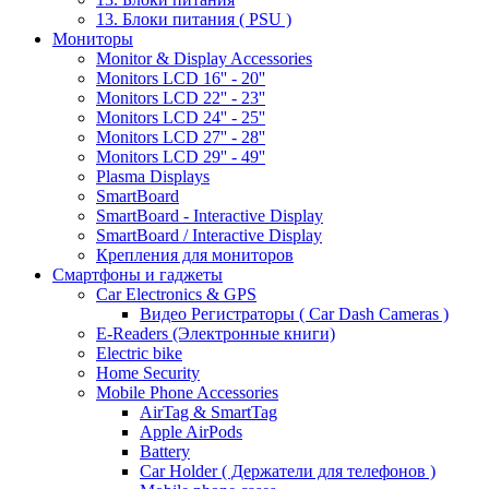
13. Блоки питания ( PSU )
Мониторы
Monitor & Display Accessories
Monitors LCD 16'' - 20''
Monitors LCD 22'' - 23''
Monitors LCD 24'' - 25''
Monitors LCD 27'' - 28''
Monitors LCD 29'' - 49''
Plasma Displays
SmartBoard
SmartBoard - Interactive Display
SmartBoard / Interactive Display
Крепления для мониторов
Смартфоны и гаджеты
Car Electronics & GPS
Видео Регистраторы ( Car Dash Cameras )
E-Readers (Электронные книги)
Electric bike
Home Security
Mobile Phone Accessories
AirTag & SmartTag
Apple AirPods
Battery
Car Holder ( Держатели для телефонов )