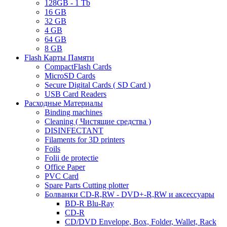
128GB - 1 Tb
16 GB
32 GB
4 GB
64 GB
8 GB
Flash Карты Памяти
CompactFlash Cards
MicroSD Cards
Secure Digital Cards ( SD Card )
USB Card Readers
Расходные Материалы
Binding machines
Cleaning ( Чистящие средства )
DISINFECTANT
Filaments for 3D printers
Foils
Folii de protectie
Office Paper
PVC Card
Spare Parts Cutting plotter
Болванки CD-R,RW - DVD+-R,RW и аксессуары
BD-R Blu-Ray
CD-R
CD/DVD Envelope, Box, Folder, Wallet, Rack