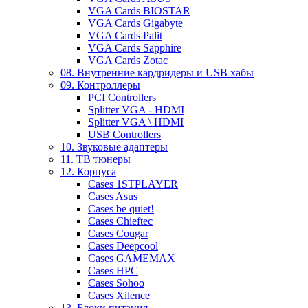
VGA Cards BIOSTAR
VGA Cards Gigabyte
VGA Cards Palit
VGA Cards Sapphire
VGA Cards Zotac
08. Внутренние кардридеры и USB хабы
09. Контроллеры
PCI Controllers
Splitter VGA - HDMI
Splitter VGA \ HDMI
USB Controllers
10. Звуковые адаптеры
11. ТВ тюнеры
12. Корпуса
Cases 1STPLAYER
Cases Asus
Cases be quiet!
Cases Chieftec
Cases Cougar
Cases Deepcool
Cases GAMEMAX
Cases HPC
Cases Sohoo
Cases Xilence
13. Блоки питания