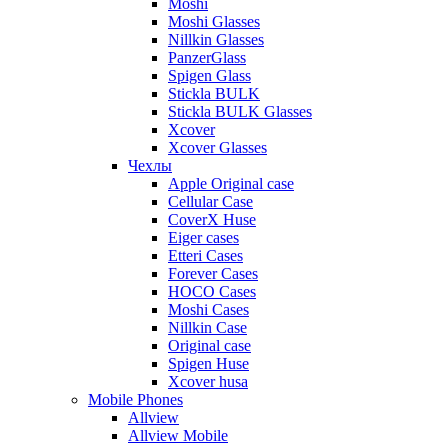
Moshi
Moshi Glasses
Nillkin Glasses
PanzerGlass
Spigen Glass
Stickla BULK
Stickla BULK Glasses
Xcover
Xcover Glasses
Чехлы
Apple Original case
Cellular Case
CoverX Huse
Eiger cases
Etteri Cases
Forever Cases
HOCO Cases
Moshi Cases
Nillkin Case
Original case
Spigen Huse
Xcover husa
Mobile Phones
Allview
Allview Mobile