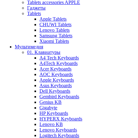
Tablets accessories APPLE
Гаджеты
Tablets
Apple Tablets
CHUWI Tablets
Lenovo Tablets
Samsung Tablets
Xiaomi Tablets
Мультимедия
01. Клавиатуры
A4 Tech Keyboards
A4Tech Keyboards
Acer Keyboards
AOC Keyboards
Apple Keyboards
Asus Keyboards
Dell Keyboards
Gembird Keyboards
Genius KB
Gigabyte
HP Keyboards
HYPERX Keyboards
Lenovo KB
Lenovo Keyboards
Logitech Keyboards