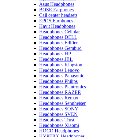
Asus Headphones
BOSE Earphones
Call center headsets
EPOS Earphones
Havit Headphones
Headphones Cellular
Headphones DELL
Headphones Edifier
Headphones Gembird
Headphones HP
Headphones JBL
Headphones Kingston
Headphones Lenovo
Headphones Panasonic
Headphones Philips
Headphones Plantronics
Headphones RAZER
Headphones Remax
Headphones Sennheiser
Headphones SONY
Headphones SVEN
Headphones Trust
Headphones Xiaomi
HOCO Headphones
HYPERX Headphones