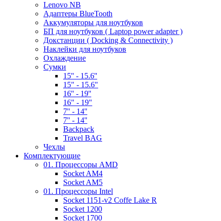
Lenovo NB
Адаптеры BlueTooth
Аккумуляторы для ноутбуков
БП для ноутбуков ( Laptop power adapter )
Докстанции ( Docking & Connectivity )
Наклейки для ноутбуков
Охлаждение
Сумки
15'' - 15.6''
15" - 15.6"
16'' - 19''
16" - 19"
7'' - 14''
7'' - 14''
Backpack
Travel BAG
Чехлы
Комплектующие
01. Процессоры AMD
Socket AM4
Socket AM5
01. Процессоры Intel
Socket 1151-v2 Coffe Lake R
Socket 1200
Socket 1700