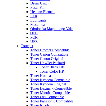
Drum Unit
Fuser Film
Heating Element
LFR
Lubricants
Mecanica
Obolocika Magnitnogo Vala
OPC
PCR
UFR
Тонеры
Toner Brother Compatible
Toner Canon Compatible
Toner Canon Original
Toner Hewllet Packard
Toner Black HP
Toner Color HP
Toner Konica
Toner Kyocera Compaible
Toner Kyocera Original
Toner Lexmark Compatible
Toner Minolta Compatible
Toner Oki Compatible
Toner Panasonic Compatible
Toner Ricoh