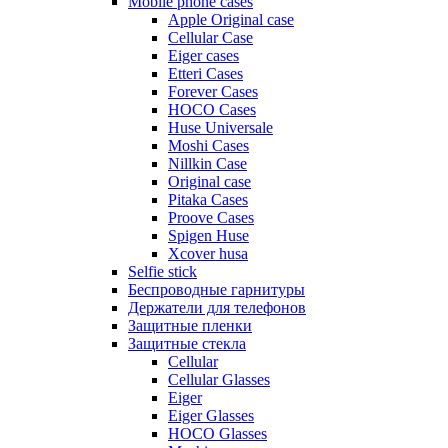
Mobile phone cases
Apple Original case
Cellular Case
Eiger cases
Etteri Cases
Forever Cases
HOCO Cases
Huse Universale
Moshi Cases
Nillkin Case
Original case
Pitaka Cases
Proove Cases
Spigen Huse
Xcover husa
Selfie stick
Беспроводные гарнитуры
Держатели для телефонов
Защитные пленки
Защитные стекла
Cellular
Cellular Glasses
Eiger
Eiger Glasses
HOCO Glasses