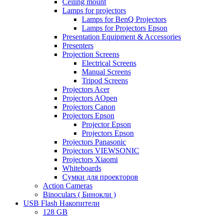
Ceiling mount
Lamps for projectors
Lamps for BenQ Projectors
Lamps for Projectors Epson
Presentation Equipment & Accessories
Presenters
Projection Screens
Electrical Screens
Manual Screens
Tripod Screens
Projectors Acer
Projectors AOpen
Projectors Canon
Projectors Epson
Projector Epson
Projectors Epson
Projectors Panasonic
Projectors VIEWSONIC
Projectors Xiaomi
Whiteboards
Сумки для проекторов
Action Cameras
Binoculars ( Бинокли )
USB Flash Накопители
128 GB