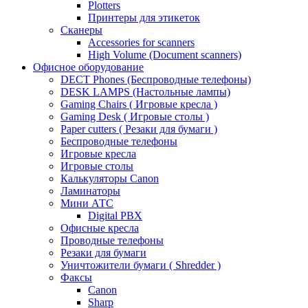
Plotters
Принтеры для этикеток
Сканеры
Accessories for scanners
High Volume (Document scanners)
Офисное оборудование
DECT Phones (Беспроводные телефоны)
DESK LAMPS (Настольные лампы)
Gaming Chairs ( Игровые кресла )
Gaming Desk ( Игровые столы )
Paper cutters ( Резаки для бумаги )
Беспроводные телефоны
Игровые кресла
Игровые столы
Калькуляторы Canon
Ламинаторы
Мини АТС
Digital PBX
Офисные кресла
Проводные телефоны
Резаки для бумаги
Уничтожители бумаги ( Shredder )
Факсы
Canon
Sharp