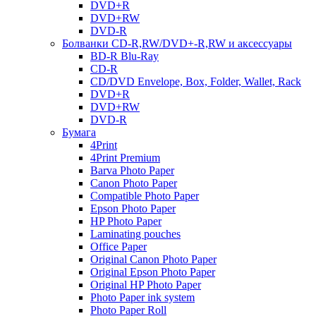
DVD+R
DVD+RW
DVD-R
Болванки CD-R,RW/DVD+-R,RW и аксессуары
BD-R Blu-Ray
CD-R
CD/DVD Envelope, Box, Folder, Wallet, Rack
DVD+R
DVD+RW
DVD-R
Бумага
4Print
4Print Premium
Barva Photo Paper
Canon Photo Paper
Compatible Photo Paper
Epson Photo Paper
HP Photo Paper
Laminating pouches
Office Paper
Original Canon Photo Paper
Original Epson Photo Paper
Original HP Photo Paper
Photo Paper ink system
Photo Paper Roll