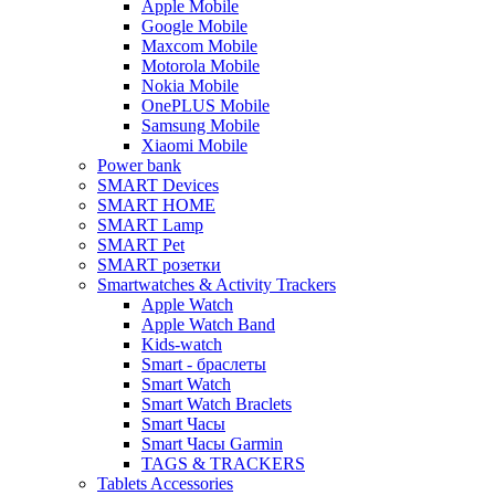
Apple Mobile
Google Mobile
Maxcom Mobile
Motorola Mobile
Nokia Mobile
OnePLUS Mobile
Samsung Mobile
Xiaomi Mobile
Power bank
SMART Devices
SMART HOME
SMART Lamp
SMART Pet
SMART розетки
Smartwatches & Activity Trackers
Apple Watch
Apple Watch Band
Kids-watch
Smart - браслеты
Smart Watch
Smart Watch Braclets
Smart Часы
Smart Часы Garmin
TAGS & TRACKERS
Tablets Accessories