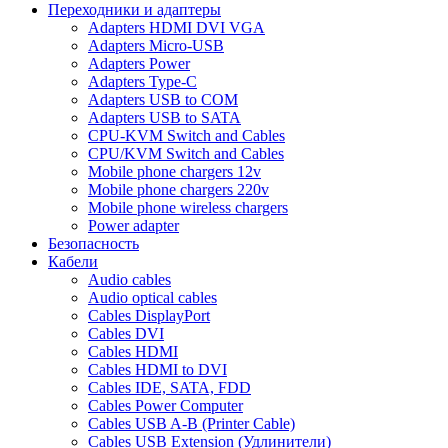
Переходники и адаптеры
Adapters HDMI DVI VGA
Adapters Micro-USB
Adapters Power
Adapters Type-C
Adapters USB to COM
Adapters USB to SATA
CPU-KVM Switch and Cables
CPU/KVM Switch and Cables
Mobile phone chargers 12v
Mobile phone chargers 220v
Mobile phone wireless chargers
Power adapter
Безопасность
Кабели
Audio cables
Audio optical cables
Cables DisplayPort
Cables DVI
Cables HDMI
Cables HDMI to DVI
Cables IDE, SATA, FDD
Cables Power Computer
Cables USB A-B (Printer Cable)
Cables USB Extension (Удлинители)