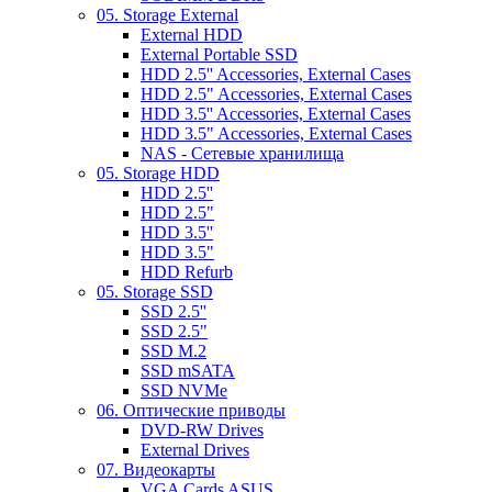
05. Storage External
External HDD
External Portable SSD
HDD 2.5'' Accessories, External Cases
HDD 2.5" Accessories, External Cases
HDD 3.5'' Accessories, External Cases
HDD 3.5" Accessories, External Cases
NAS - Сетевые хранилища
05. Storage HDD
HDD 2.5''
HDD 2.5"
HDD 3.5''
HDD 3.5"
HDD Refurb
05. Storage SSD
SSD 2.5''
SSD 2.5"
SSD M.2
SSD mSATA
SSD NVMe
06. Оптические приводы
DVD-RW Drives
External Drives
07. Видеокарты
VGA Cards ASUS