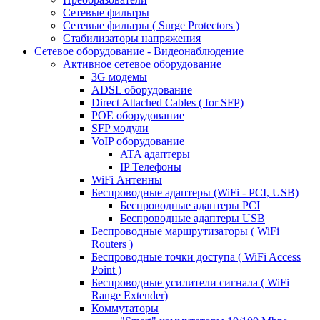
Сетевые фильтры
Сетевые фильтры ( Surge Protectors )
Стабилизаторы напряжения
Сетевое оборудование - Видеонаблюдение
Активное сетевое оборудование
3G модемы
ADSL оборудование
Direct Attached Cables ( for SFP)
POE оборудование
SFP модули
VoIP оборудование
ATA адаптеры
IP Телефоны
WiFi Антенны
Беспроводные адаптеры (WiFi - PCI, USB)
Беспроводные адаптеры PCI
Беспроводные адаптеры USB
Беспроводные маршрутизаторы ( WiFi
Routers )
Беспроводные точки доступа ( WiFi Access
Point )
Беспроводные усилители сигнала ( WiFi
Range Extender)
Коммутаторы