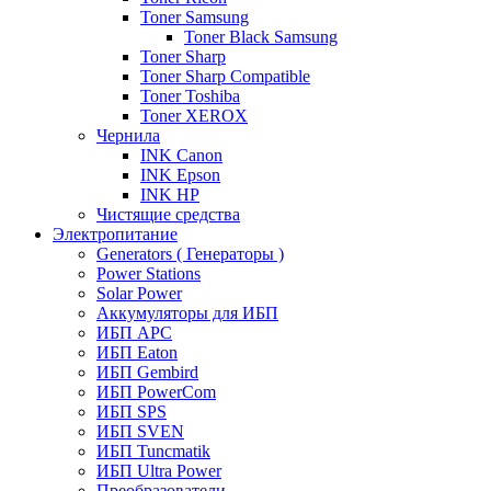
Toner Samsung
Toner Black Samsung
Toner Sharp
Toner Sharp Compatible
Toner Toshiba
Toner XEROX
Чернила
INK Canon
INK Epson
INK HP
Чистящие средства
Электропитание
Generators ( Генераторы )
Power Stations
Solar Power
Аккумуляторы для ИБП
ИБП APC
ИБП Eaton
ИБП Gembird
ИБП PowerCom
ИБП SPS
ИБП SVEN
ИБП Tuncmatik
ИБП Ultra Power
Преобразователи