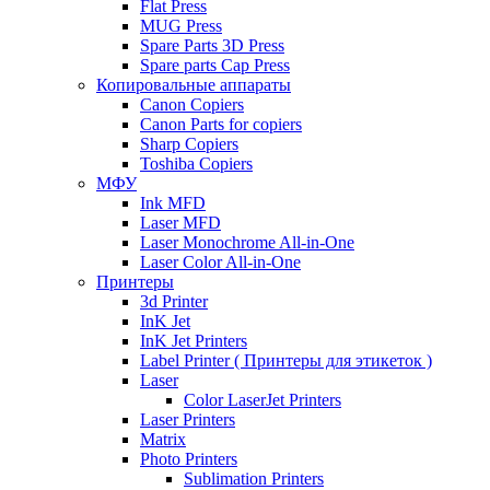
Flat Press
MUG Press
Spare Parts 3D Press
Spare parts Cap Press
Копировальные аппараты
Canon Copiers
Canon Parts for copiers
Sharp Copiers
Toshiba Copiers
МФУ
Ink MFD
Laser MFD
Laser Monochrome All-in-One
Laser Color All-in-One
Принтеры
3d Printer
InK Jet
InK Jet Printers
Label Printer ( Принтеры для этикеток )
Laser
Color LaserJet Printers
Laser Printers
Matrix
Photo Printers
Sublimation Printers