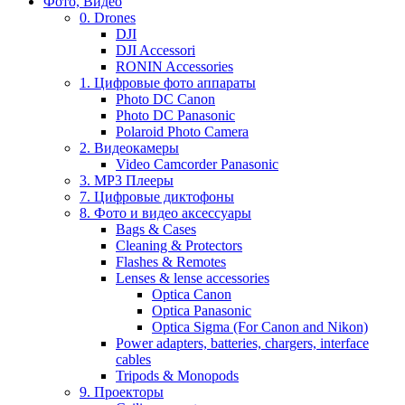
Фото, Видео
0. Drones
DJI
DJI Accessori
RONIN Accessories
1. Цифровые фото аппараты
Photo DC Canon
Photo DC Panasonic
Polaroid Photo Camera
2. Видеокамеры
Video Camcorder Panasonic
3. MP3 Плееры
7. Цифровые диктофоны
8. Фото и видео аксессуары
Bags & Cases
Cleaning & Protectors
Flashes & Remotes
Lenses & lense accessories
Optica Canon
Optica Panasonic
Optica Sigma (For Canon and Nikon)
Power adapters, batteries, chargers, interface
cables
Tripods & Monopods
9. Проекторы