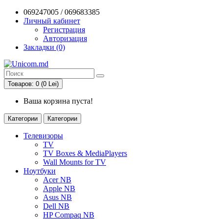
069247005 / 069683385
Личный кабинет
Регистрация
Авторизация
Закладки (0)
Товаров: 0 (0 Lei)
Ваша корзина пуста!
Категории
Категории
Телевизоры
TV
TV Boxes & MediaPlayers
Wall Mounts for TV
Ноутбуки
Acer NB
Apple NB
Asus NB
Dell NB
HP Compaq NB