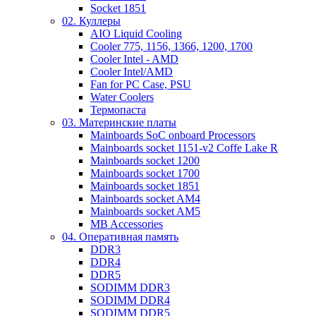
Socket 1851
02. Куллеры
AIO Liquid Cooling
Cooler 775, 1156, 1366, 1200, 1700
Cooler Intel - AMD
Cooler Intel/AMD
Fan for PC Case, PSU
Water Coolers
Термопаста
03. Материнские платы
Mainboards SoC onboard Processors
Mainboards socket 1151-v2 Coffe Lake R
Mainboards socket 1200
Mainboards socket 1700
Mainboards socket 1851
Mainboards socket AM4
Mainboards socket AM5
MB Accessories
04. Оперативная память
DDR3
DDR4
DDR5
SODIMM DDR3
SODIMM DDR4
SODIMM DDR5